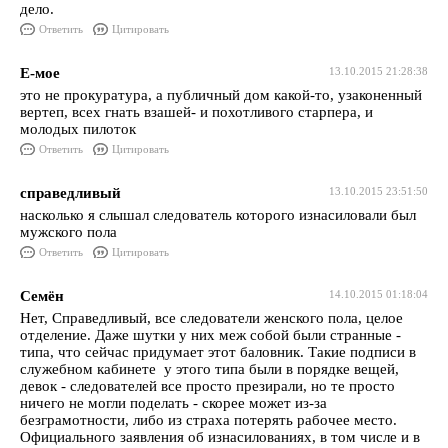
дело.
Ответить
Цитировать
Е-мое
13.10.2015 21:28:38
это не прокуратура, а публичный дом какой-то, узаконенный
вертеп, всех гнать взашей- и похотливого старпера, и
молодых пилоток
Ответить
Цитировать
справедливый
13.10.2015 23:51:50
насколько я слышал следователь которого изнасиловали был
мужского пола
Ответить
Цитировать
Семён
14.10.2015 01:18:04
Нет, Справедливый, все следователи женского пола, целое
отделение. Даже шутки у них меж собой были странные -
типа, что сейчас придумает этот баловник. Такие подписи в
служебном кабинете у этого типа были в порядке вещей,
девок - следователей все просто презирали, но те просто
ничего не могли поделать - скорее может из-за
безграмотности, либо из страха потерять рабочее место.
Официального заявления об изнасилованиях, в том числе и в