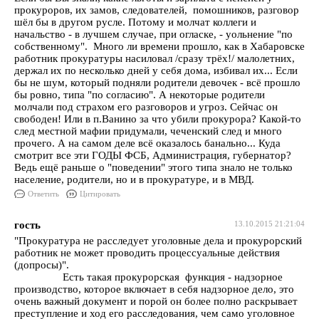
прокуроров, их замов, следователей, помошников, разговор
шёл бы в другом русле. Потому и молчат коллеги и
начальство - в лучшем случае, при огласке, - уольнение "по
собственному". Много ли времени прошло, как в Хабаровске
работник прокуратуры насиловал /сразу трёх!/ малолетних,
держал их по несколько дней у себя дома, избивал их... Если
бы не шум, который подняли родители девочек - всё прошло
бы ровно, типа "по согласию". А некоторые родители
молчали под страхом его разговоров и угроз. Сейчас он
свободен! Или в п.Ванино за что убили прокурора? Какой-то
след местной мафии придумали, чеченский след и много
прочего. А на самом деле всё оказалось банально... Куда
смотрит все эти ГОДЫ ФСБ, Администрация, губернатор?
Ведь ещё раньше о "поведении" этого типа знало не только
население, родители, но и в прокуратуре, и в МВД.
Ответить
Цитировать
гость
13.10.2015 21:21:04
"Прокуратура не расследует уголовные дела и прокурорский
работник не может проводить процессуальные действия
(допросы)".
Есть такая прокурорская функция - надзорное
производство, которое включает в себя надзорное дело, это
очень важный документ и порой он более полно раскрывает
преступление и ход его расследования, чем само уголовное