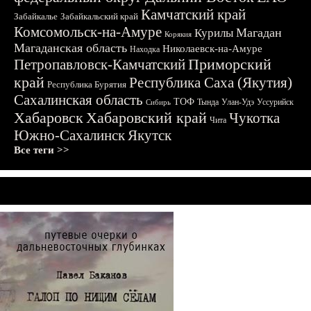
Камчатский край
Забайкалье
Забайкальский край
Комсомольск-на-Амуре
Магадан
Курилы
Корякия
Магаданская область
Николаевск-на-Амуре
Находка
Приморский
Петропавловск-Камчатский
край
Республика Саха (Якутия)
Республика Бурятия
Сахалинская область
ТОФ
Тында
Улан-Удэ
Уссурийск
Сибирь
Хабаровск
Хабаровский край
Чукотка
Чита
Южно-Сахалинск
Якутск
Все теги >>