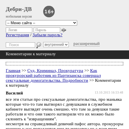
Дебри-ДВ
мобильная версия
Логин
Пароль
Регистрация
/
Забыли пароль?
расширенный
Комментарии к материалу
Главная
>>
Суд, Криминал, Прокуратура
>>
Как
прокурорский работник из Партизанска совершал
сексуальные домогательства. Подробности
>> Комментарии
к материалу
Василий
13.10.2015 16:53:48
все эти статьи про сексуальные домогательства, про маньяка
которые что-то там вытворял с девушками в служебном
кабинете выглядят очень смешно. что там за девушки такие
работали и что они такого натворили что их можно было
склонить к "извращениям".
несмотря на справедливый девичий пафос автора. прокуроры
конечно у нас попадаются еще те мерзавцы но с маньяком