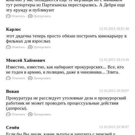
тут репортеры из Партизанска перестарались. А Дебри еще
эту ерунду и публикуют
Ответить
Цитировать
Карлос
13.10.2015 18:01:48
этот дядечка теперь просто обязан построить кинокарьеру в
фильмах для взрослых
Ответить
Цитировать
Моисей Хаймович
13.10.2015 18:14:49
Известно, известно, как набирают прокурорских... Все, кто
не годен в армию, в полицию, даже в чиновники... Элита.
Ответить
Цитировать
Вован
13.10.2015 18:59:07
Прокуратура не расследует уголовные дела и прокурорский
работник не может проводить процессуальные действия
(допросы).
Ответить
Цитировать
Семён
13.10.2015 20:58:07
Если бы Вы знали, какие льготы и зарплата с пенсией у