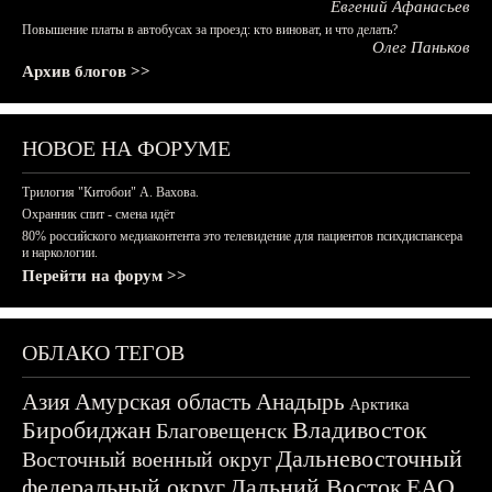
Евгений Афанасьев
Повышение платы в автобусах за проезд: кто виноват, и что делать?
Олег Паньков
Архив блогов >>
НОВОЕ НА ФОРУМЕ
Трилогия "Китобои" А. Вахова.
Охранник спит - смена идёт
80% российского медиаконтента это телевидение для пациентов психдиспансера
и наркологии.
Перейти на форум >>
ОБЛАКО ТЕГОВ
Азия
Амурская область
Анадырь
Арктика
Биробиджан
Владивосток
Благовещенск
Дальневосточный
Восточный военный округ
федеральный округ
Дальний Восток
ЕАО