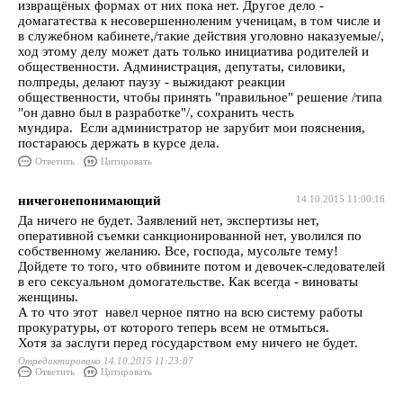
извращёных формах от них пока нет. Другое дело -
домагатества к несовершенноленим ученицам, в том числе и
в служебном кабинете,/такие действия уголовно наказуемые/,
ход этому делу может дать только инициатива родителей и
общественности. Администрация, депутаты, силовики,
полпреды, делают паузу - выжидают реакции
общественности, чтобы принять "правильное" решение /типа
"он давно был в разработке"/, сохранить честь
мундира. Если администратор не зарубит мои пояснения,
постараюсь держать в курсе дела.
Ответить
Цитировать
ничегонепонимающий
14.10.2015 11:00:16
Да ничего не будет. Заявлений нет, экспертизы нет,
оперативной съемки санкционированной нет, уволился по
собственному желанию. Все, господа, мусольте тему!
Дойдете то того, что обвините потом и девочек-следователей
в его сексуальном домогательстве. Как всегда - виноваты
женщины.
А то что этот навел черное пятно на всю систему работы
прокуратуры, от которого теперь всем не отмыться.
Хотя за заслуги перед государством ему ничего не будет.
Отредактировано 14.10.2015 11:23:07
Ответить
Цитировать