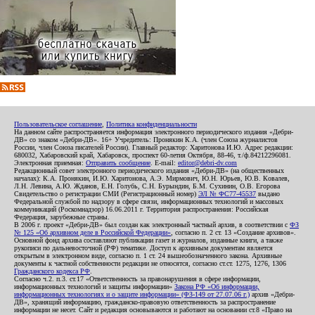
Пользовательское соглашение
,
Политика конфиденциальности
На данном сайте распространяется информация электронного периодического издания «Дебри-
ДВ» со знаком «Дебри-ДВ». 16+ Учредитель: Пронякин К.А. (член Союза журналистов
России, член Союза писателей России). Главный редактор: Харитонова И.Ю. Адрес редакции:
680032, Хабаровский край, Хабаровск, проспект 60-летия Октября, 88-46, т./ф.84212296081.
Электронная приемная:
Отправить сообщение
. E-mail:
editor@debri-dv.com
Редакционный совет электронного периодического издания «Дебри-ДВ» (на общественных
началах): К.А. Пронякин, И.Ю. Харитонова, А.Э. Мирмович, Ю.Н. Юрьев, Ю.В. Ковалев,
Л.Н. Левина, А.Ю. Жданов, Е.Н. Голубь, С.Н. Бурындин, Б.М. Сухинин, О.В. Егорова
Свидетельство о регистрации СМИ (Регистрационный номер)
ЭЛ № ФС77-45537
выдано
Федеральной службой по надзору в сфере связи, информационных технологий и массовых
коммуникаций (Роскомнадзор) 16.06.2011 г. Территория распространения: Российская
Федерация, зарубежные страны.
В 2006 г. проект «Дебри-ДВ» был создан как электронный частный архив, в соответствии с
ФЗ
№ 125 «Об архивном деле в Российской Федерации»
, согласно п. 2 ст. 13 «Создание архивов».
Основной фонд архива составляют публикации газет и журналов, изданные книги, а также
рукописи по дальневосточной (РФ) тематике. Доступ к архивным документам является
открытым в электронном виде, согласно п. 1 ст. 24 вышеобозначенного закона. Архивные
документы к частной собственности редакции не относятся, согласно ст.ст. 1275, 1276, 1306
Гражданского кодекса РФ
.
Согласно ч.2. п.3. ст.17 «Ответственность за правонарушения в сфере информации,
информационных технологий и защиты информации»
Закона РФ «Об информации,
информационных технологиях и о защите информации» (ФЗ-149 от 27.07.06 г.)
архив «Дебри-
ДВ», хранящий информацию, гражданско-правовую ответственность за распространение
информации не несет. Сайт и редакция основываются и работают на основании ст.8 «Право на