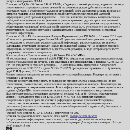
доступ к информации» ФЗ-149.
Согласно пп.3,4,6 ст.57 Закона РФ «О СМИ», «Редакция, главный редактор, журналист не несут
ответственности за распространение сведений, не соответствующих действительности и
порочащих честь и достоинство граждан и организаций, либо ущемляющих права и законные
интересы граждан, либо представляющих собой злоупотребление свободой массовой
информации и (или) правами журналиста: ...если они являются дословным воспроизведением
сообщений и материалов или их фрагментов, распространенных другим средством массовой
информации (а также сообщения, переданные в пресс-релизах и информация государственных,
общественных организаций и объединений), которое может быть установлено и привлечено к
ответственности за данное нарушение законодательства Российской Федерации о средствах
массовой информации».
Согласно абз.3, п.13 Постановления Пленума Верховного Суда РФ №16 от 15 июня 2010 года
«О практике применения судами Закона РФ «О средствах массовой информации», «по делам,
вытекающим из содержания распространенной информации, распространитель не является
надлежащим ответчиком, поскольку исходя из положений Закона РФ «О средствах массовой
информации» не вправе вмешиваться в деятельность редакции, в ходе которой определяется
содержание сообщений и материалов».
Воспользуйтесь «Правом на ответ» (ст.46 Закона РФ «О СМИ»).
«В соответствии с положением ч.3 ст.196 ГПК РФ, обязанность компенсации морального вреда
подлежит возложению на авторов, а по опубликованию опровержения, в порядке ч.2 ст.152 ГК
РФ - на учредителя и главного редактор», - из апелляционного определения Хабаровского
краевого суда от 22.08.2012 г. (дело №33-5325/2012) председательствующего И.И.Куликовой,
судей С.И.Дорожко, Н.В.Пестовой.
Мнения авторов материалов не всегда совпадают с позицией редакции. Редакция не вступает в
переписку с авторами.
Редакция не несет ответственность за содержание внешних ссылок и комментариев. За них
ответственны, соответственно, исключительно их правообладатели и авторы. Комментарии на
сайте приравнены к выражению мнения. Блоги и форум не входят в электронное периодическое
издание «Дебри-ДВ», ответственность за достоверность и наполняемость несут авторы.
Политические опросы/голосования проводятся согласно ч.2. ст.46 «Опросы общественного
мнения» Федерального закона от 12.06.2002 г. № 67-ФЗ «Об основных гарантиях
избирательных прав и права на участие в референдуме граждан Российской Федерации»;
считать, там где не указано: лицо (лица), заказавшее (заказавших) проведение опроса и
оплатившее (оплативших) указанную публикацию (обнародование) - едино - сайт, без оплаты -
безвозмездно/бесплатно.
Часовой пояс сервера UTC+11 (AEST), фактически +8 мск.
Если вы обнаружили ошибки на сайте, пожалуйста,
сообщите нам об этом
.
Распространение информации о политической, социальной, духовной жизни общества,
публикации на актуальные темы, просветительские функции. Для мужчин и женщин. 16+ для
детей старше 16 лет.