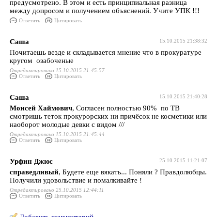
предусмотрено. В этом и есть принципиальная разница
между допросом и получением объяснений. Учите УПК !!!
Ответить
Цитировать
Саша
15.10.2015 21:38:32
Почитаешь везде и складывается мнение что в прокуратуре
кругом озабоченые
Отредактировано 15.10.2015 21:45:57
Ответить
Цитировать
Саша
15.10.2015 21:40:28
Моисей Хаймович
, Согласен полностью 90% по ТВ
смотришь теток прокурорских ни причёсок не косметики или
наоборот молодые девки с видом ///
Отредактировано 15.10.2015 21:45:44
Ответить
Цитировать
Урфин Джюс
25.10.2015 11:21:07
справедливый
, Будете еще вякать... Поняли ? Правдолюбцы.
Получили удовольствие и помалкивайте !
Отредактировано 25.10.2015 12:44:11
Ответить
Цитировать