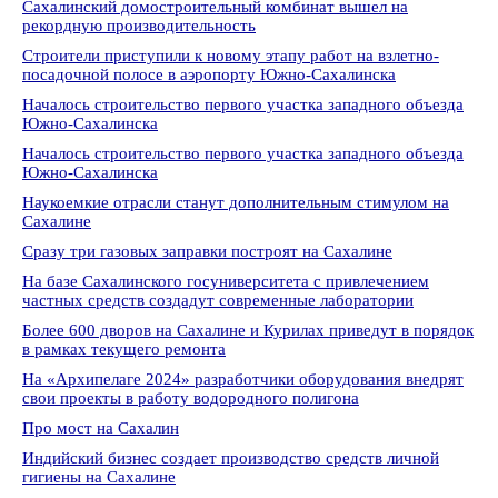
Сахалинский домостроительный комбинат вышел на
рекордную производительность
Строители приступили к новому этапу работ на взлетно-
посадочной полосе в аэропорту Южно-Сахалинска
Началось строительство первого участка западного объезда
Южно-Сахалинска
Началось строительство первого участка западного объезда
Южно-Сахалинска
Наукоемкие отрасли станут дополнительным стимулом на
Сахалине
Сразу три газовых заправки построят на Сахалине
На базе Сахалинского госуниверситета с привлечением
частных средств создадут современные лаборатории
Более 600 дворов на Сахалине и Курилах приведут в порядок
в рамках текущего ремонта
На «Архипелаге 2024» разработчики оборудования внедрят
свои проекты в работу водородного полигона
Про мост на Сахалин
Индийский бизнес создает производство средств личной
гигиены на Сахалине