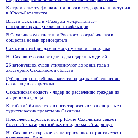
К строительству фундамента нового студгородка приступили
в Южно-Сахалинске
Власти Сахалина и «Газпром межрегионгаз»
синхронизируют усилия по газификации
В Сахалинском отделении Русского географического
общества новый председатель
Сахалинским брендам помогут увеличить продажи
На Сахалине создают центр для одаренных детей
26 затонувших судов утилизируют до конца года в
акваториях Сахалинской области
Губернатор потребовал навести порядок в обеспечении
сахалинцев лекарствами
Сахалинская область - лидер по расселению граждан из
аварийного фонда
Китайский бизнес готов инвестировать в транспортные и
туристические проекты на Сахалине
Новоалександровск и центр Южно-Сахалинска свяжет
быстрый и комфортный железнодорожный маршрут
На Сахалине открывается центр военно-патриотического