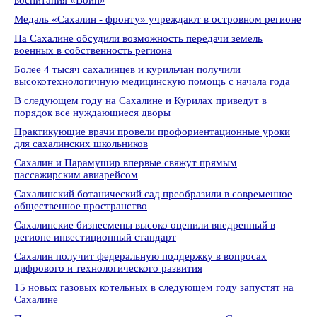
воспитания «Воин»
Медаль «Сахалин - фронту» учреждают в островном регионе
На Сахалине обсудили возможность передачи земель
военных в собственность региона
Более 4 тысяч сахалинцев и курильчан получили
высокотехнологичную медицинскую помощь с начала года
В следующем году на Сахалине и Курилах приведут в
порядок все нуждающиеся дворы
Практикующие врачи провели профориентационные уроки
для сахалинских школьников
Сахалин и Парамушир впервые свяжут прямым
пассажирским авиарейсом
Сахалинский ботанический сад преобразили в современное
общественное пространство
Сахалинские бизнесмены высоко оценили внедренный в
регионе инвестиционный стандарт
Сахалин получит федеральную поддержку в вопросах
цифрового и технологического развития
15 новых газовых котельных в следующем году запустят на
Сахалине