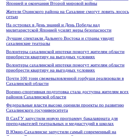
Японией и окончания Второй мировой войны
Жители Охинского района на Сахалине смогут ловить лосось
сетью
На островах в День знаний и День Победы над
милитаристской Японией усилят меры безопасности
Лучшие спектакли Дальнего Востока и страны увидят
сахалинские театралы
Волонтеры сахалинской ипотеки помогут жителям области
приобрести квартиру на выгодных условиях
Волонтеры сахалинской ипотеки помогут жителям области
приобрести квартиру на выгодных условиях
Почти 100 тонн свежевыловленной горбуши реализовали в
Сахалинской области
Военно-спортивная подготовка стала доступна жителям всех
районов Сахалинской области
Федеральные власти высоко оценили проекты по развитию
Сахалинского госуниверситета
В СахГУ запустили новую программу бакалавриата для
преподавателей театральных и медиастудий в школах
В Южно-Сахалинске запустили самый современный на