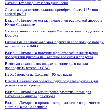
СахалинТех завершат к середине июня
С начала года южносахалинцы приобрели более 147 тонн
свежей рыбы
Валерий Лимаренко остался недоволен расчисткой дворов в
Южно-Сахалинске
Сахалин вновь станет столицей Фестиваля театров Дальнего
Востока
Гимнастки Хабаровского края одержали абсолютную победу
на чемпионате ДФО
Валерий Лимаренко поручил задействовать в ликвидации
последствий циклона на Сахалине все силы и средства
В восьми сахалинских школах военное дело начали
преподавать ветераны СВО
Из Хабаровска на Сахалин – 95 лет назад
Власти Сахалинской области будут создавать условия для
развития автотуризма
Валерий Лимаренко анонсировал развитие новых для
Сахалина зимних видов спорта
Валерий Лимаренко проинспектировал качество расчистки
снега в Южно-Сахалинске