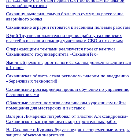
На Сахалине стартовал первый слет по основам начальной
военной подготовки
Сахалину выделили самую большую сумму на расселение
аварийного жилья
Сахалинские аграрии готовятся к весенним полевым работам
Юрий Трутнев положительно оценил работу сахалинских
властей в оказании помощи участникам СВО и их семьям
Опережающими темпами реализуется проект кампуса
Сахалинского госуниверситета «СахалинТех»
Ямочный ремонт дорог на юге Сахалина должен завершиться
к 1 июня
Сахалинская область стала регионом-лидером по внедрению
«бережливых технологий»
Сахалинские росгвардейцы прошли обучение по управлению
беспилотниками
Областные власти помогли сахалинским художникам найти
помещения для мастерских и выставок
Валерий Лимаренко потребовал от властей Александровска-
Сахалинского контролировать ход строительных работ
На Сахалине и Курилах будут внедрять современные методы
защиты объектов энергетики