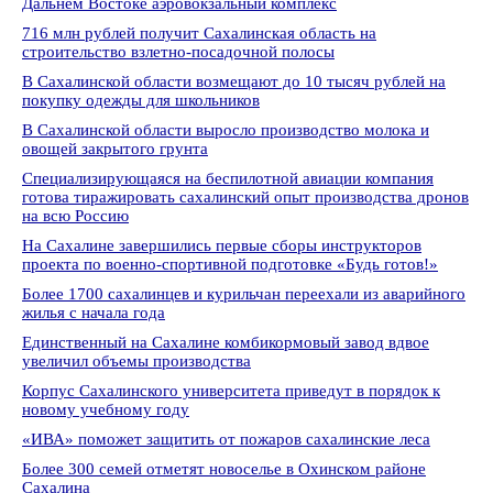
Дальнем Востоке аэровокзальный комплекс
716 млн рублей получит Сахалинская область на
строительство взлетно-посадочной полосы
В Сахалинской области возмещают до 10 тысяч рублей на
покупку одежды для школьников
В Сахалинской области выросло производство молока и
овощей закрытого грунта
Специализирующаяся на беспилотной авиации компания
готова тиражировать сахалинский опыт производства дронов
на всю Россию
На Сахалине завершились первые сборы инструкторов
проекта по военно-спортивной подготовке «Будь готов!»
Более 1700 сахалинцев и курильчан переехали из аварийного
жилья с начала года
Единственный на Сахалине комбикормовый завод вдвое
увеличил объемы производства
Корпус Сахалинского университета приведут в порядок к
новому учебному году
«ИВА» поможет защитить от пожаров сахалинские леса
Более 300 семей отметят новоселье в Охинском районе
Сахалина