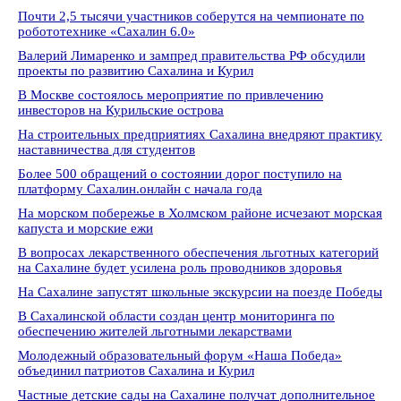
Почти 2,5 тысячи участников соберутся на чемпионате по
робототехнике «Сахалин 6.0»
Валерий Лимаренко и зампред правительства РФ обсудили
проекты по развитию Сахалина и Курил
В Москве состоялось мероприятие по привлечению
инвесторов на Курильские острова
На строительных предприятиях Сахалина внедряют практику
наставничества для студентов
Более 500 обращений о состоянии дорог поступило на
платформу Сахалин.онлайн с начала года
На морском побережье в Холмском районе исчезают морская
капуста и морские ежи
В вопросах лекарственного обеспечения льготных категорий
на Сахалине будет усилена роль проводников здоровья
На Сахалине запустят школьные экскурсии на поезде Победы
В Сахалинской области создан центр мониторинга по
обеспечению жителей льготными лекарствами
Молодежный образовательный форум «Наша Победа»
объединил патриотов Сахалина и Курил
Частные детские сады на Сахалине получат дополнительное