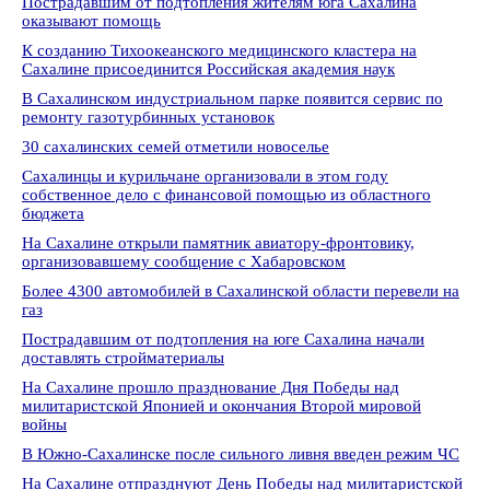
Пострадавшим от подтопления жителям юга Сахалина
оказывают помощь
К созданию Тихоокеанского медицинского кластера на
Сахалине присоединится Российская академия наук
В Сахалинском индустриальном парке появится сервис по
ремонту газотурбинных установок
30 сахалинских семей отметили новоселье
Сахалинцы и курильчане организовали в этом году
собственное дело с финансовой помощью из областного
бюджета
На Сахалине открыли памятник авиатору-фронтовику,
организовавшему сообщение с Хабаровском
Более 4300 автомобилей в Сахалинской области перевели на
газ
Пострадавшим от подтопления на юге Сахалина начали
доставлять стройматериалы
На Сахалине прошло празднование Дня Победы над
милитаристской Японией и окончания Второй мировой
войны
В Южно-Сахалинске после сильного ливня введен режим ЧС
На Сахалине отпразднуют День Победы над милитаристской