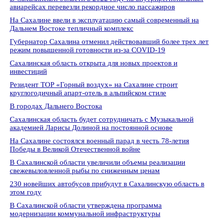
авиарейсах перевезли рекордное число пассажиров
На Сахалине ввели в эксплуатацию самый современный на
Дальнем Востоке тепличный комплекс
Губернатор Сахалина отменил действовавший более трех лет
режим повышенной готовности из-за COVID-19
Сахалинская область открыта для новых проектов и
инвестиций
Резидент ТОР «Горный воздух» на Сахалине строит
круглогодичный апарт-отель в альпийском стиле
В городах Дальнего Востока
Сахалинская область будет сотрудничать с Музыкальной
академией Ларисы Долиной на постоянной основе
На Сахалине состоялся военный парад в честь 78-летия
Победы в Великой Отечественной войне
В Сахалинской области увеличили объемы реализации
свежевыловленной рыбы по сниженным ценам
230 новейших автобусов прибудут в Сахалинскую область в
этом году
В Сахалинской области утверждена программа
модернизации коммунальной инфраструктуры