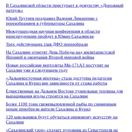
В Сахалинской области приступает к дежурству «Дорожный
патруль»
Юрий Трутнев поздравил Валерия Лимаренко с
переизбранием в губернаторы Сахалина
Международная научная конференция в области
юриспруденции пройдет в Южно-Сахалинске
Трех действующих глав ДФО переизбрали
На Сахалине отметят День Победы над милитаристской
Японией и окончания Второй мировой войны
Новые российские вертолеты Ми-171А3 поступят на
Сахалин уже в следующем году
«Дальневосточная ипотека» стала доступна педагогам
Сахалина и Курил вне зависимости от стажа работы
Единственные на Дальнем Востоке туннельные теплицы для
выращивания ягоды строятся на Сахалине
Более 1100 тонн свежевыловленной рыбы по сниженным
ценам приобрели жители Сахалина и Курил
120 школьников будут обучаться цирковому искусству на
Сахалине
«Сахалинский узор» создает художник из Севастополя на