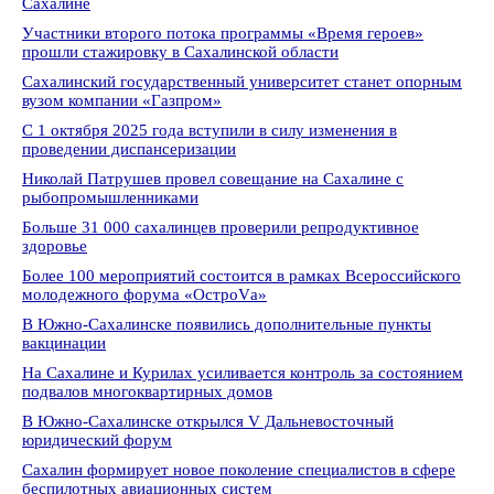
Сахалине
Участники второго потока программы «Время героев»
прошли стажировку в Сахалинской области
Сахалинский государственный университет станет опорным
вузом компании «Газпром»
С 1 октября 2025 года вступили в силу изменения в
проведении диспансеризации
Николай Патрушев провел совещание на Сахалине с
рыбопромышленниками
Больше 31 000 сахалинцев проверили репродуктивное
здоровье
Более 100 мероприятий состоится в рамках Всероссийского
молодежного форума «ОстроVа»
В Южно-Сахалинске появились дополнительные пункты
вакцинации
На Сахалине и Курилах усиливается контроль за состоянием
подвалов многоквартирных домов
В Южно-Сахалинске открылся V Дальневосточный
юридический форум
Сахалин формирует новое поколение специалистов в сфере
беспилотных авиационных систем