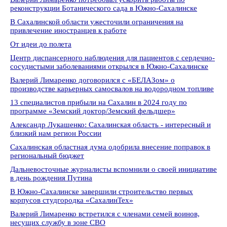
реконструкции Ботанического сада в Южно-Сахалинске
В Сахалинской области ужесточили ограничения на
привлечение иностранцев к работе
От идеи до полета
Центр диспансерного наблюдения для пациентов с сердечно-
сосудистыми заболеваниями открылся в Южно-Сахалинске
Валерий Лимаренко договорился с «БЕЛАЗом» о
производстве карьерных самосвалов на водородном топливе
13 специалистов прибыли на Сахалин в 2024 году по
программе «Земский доктор/Земский фельдшер»
Александр Лукашенко: Сахалинская область - интересный и
близкий нам регион России
Сахалинская областная дума одобрила внесение поправок в
региональный бюджет
Дальневосточные журналисты вспомнили о своей инициативе
в день рождения Путина
В Южно-Сахалинске завершили строительство первых
корпусов студгородка «СахалинТех»
Валерий Лимаренко встретился с членами семей воинов,
несущих службу в зоне СВО