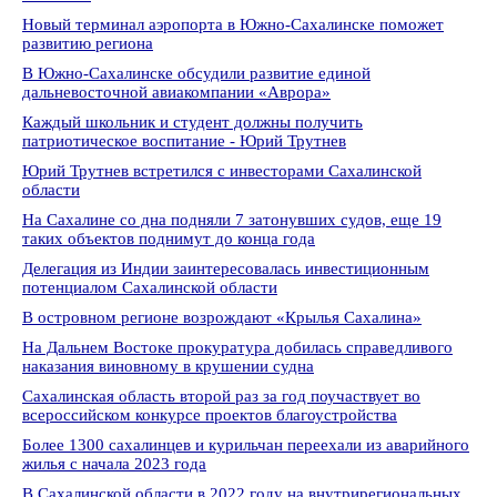
Новый терминал аэропорта в Южно-Сахалинске поможет
развитию региона
В Южно-Сахалинске обсудили развитие единой
дальневосточной авиакомпании «Аврора»
Каждый школьник и студент должны получить
патриотическое воспитание - Юрий Трутнев
Юрий Трутнев встретился с инвесторами Сахалинской
области
На Сахалине со дна подняли 7 затонувших судов, еще 19
таких объектов поднимут до конца года
Делегация из Индии заинтересовалась инвестиционным
потенциалом Сахалинской области
В островном регионе возрождают «Крылья Сахалина»
На Дальнем Востоке прокуратура добилась справедливого
наказания виновному в крушении судна
Сахалинская область второй раз за год поучаствует во
всероссийском конкурсе проектов благоустройства
Более 1300 сахалинцев и курильчан переехали из аварийного
жилья с начала 2023 года
В Сахалинской области в 2022 году на внутрирегиональных