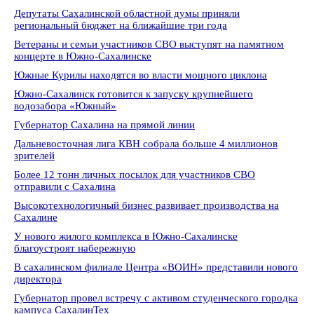
Депутаты Сахалинской областной думы приняли
региональный бюджет на ближайшие три года
Ветераны и семьи участников СВО выступят на памятном
концерте в Южно-Сахалинске
Южные Курилы находятся во власти мощного циклона
Южно-Сахалинск готовится к запуску крупнейшего
водозабора «Южный»
Губернатор Сахалина на прямой линии
Дальневосточная лига КВН собрала больше 4 миллионов
зрителей
Более 12 тонн личных посылок для участников СВО
отправили с Сахалина
Высокотехнологичный бизнес развивает производства на
Сахалине
У нового жилого комплекса в Южно-Сахалинске
благоустроят набережную
В сахалинском филиале Центра «ВОИН» представили нового
директора
Губернатор провел встречу с активом студенческого городка
кампуса СахалинТех