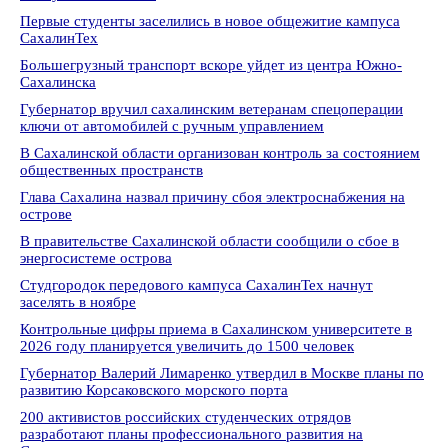
Первые студенты заселились в новое общежитие кампуса
СахалинТех
Большегрузный транспорт вскоре уйдет из центра Южно-
Сахалинска
Губернатор вручил сахалинским ветеранам спецоперации
ключи от автомобилей с ручным управлением
В Сахалинской области организован контроль за состоянием
общественных пространств
Глава Сахалина назвал причину сбоя электроснабжения на
острове
В правительстве Сахалинской области сообщили о сбое в
энергосистеме острова
Студгородок передового кампуса СахалинТех начнут
заселять в ноябре
Контрольные цифры приема в Сахалинском университете в
2026 году планируется увеличить до 1500 человек
Губернатор Валерий Лимаренко утвердил в Москве планы по
развитию Корсаковского морского порта
200 активистов российских студенческих отрядов
разработают планы профессионального развития на