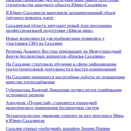
строительства западного объезда Южно-Сахалинска
В Южно-Сахалинске выполнили запланированный объем
текущего ремонта дорог
Сахалинская область запускает новый этап программы
профессиональной подготовки «Школа нянь»
Новые возможности для реабилитации появились у
участников СВО на Сахалине
Регионы Дальнего Востока приглашают на Международный
форум беспилотных аппаратов «Крылья Сахалина»
На Сахалине стартовало обучение в сфере цифровизации
градостроительной деятельности и мастер-планирования
На Сахалине начинаются масштабные работы по повышению
качества теплоснабжения
Губернатора Валерий Лимаренко подвел итоги газификации
островного региона
Аэродром «Пушистый» становится площадкой
практического применения беспилотных систем
Четырехполосное движение откроют на юге проспекта Мира
в Южно-Сахалинске
Сахалин открыл «победный» марафон Знание.Первые