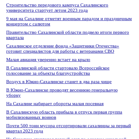
Строительство передового кампуса Сахалинского
университета стартует летом 2023 года
9 мая на Сахалине отметят военным парадом и праздничным
концертом с салютом
Правительство Сахалинской области подвело итоги первого
квартала
Сахалинское отделение фонда «Защитники Отечества»
готовит специалистов для работы с ветеранами СВО
Малая авиация уверенно встает на крыло
В Сахалинской области стартовало Всероссийское
голосование за объекты благоустройства
Воздух в Южно-Сахалинске станет в два раза чище
В Южно-Сахалинске проводят весеннюю генеральную
уборку
На Сахалине набирает обороты малая посевная
В Сахалинскую область прибыла в отпуск первая группа
мобилизованных воинов
Почти 500 тонн мусора отсортировали сахалинцы за первый
квартал 2023 года