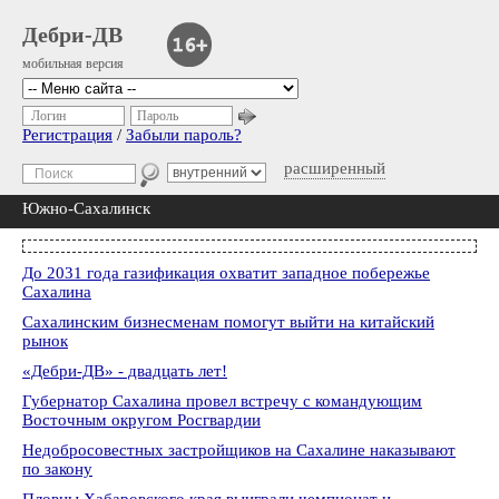
Дебри-ДВ
мобильная версия
Логин
Пароль
Регистрация
/
Забыли пароль?
расширенный
Южно-Сахалинск
До 2031 года газификация охватит западное побережье
Сахалина
Сахалинским бизнесменам помогут выйти на китайский
рынок
«Дебри-ДВ» - двадцать лет!
Губернатор Сахалина провел встречу с командующим
Восточным округом Росгвардии
Недобросовестных застройщиков на Сахалине наказывают
по закону