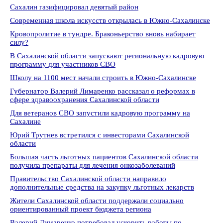
Сахалин газифицировал девятый район
Современная школа искусств открылась в Южно-Сахалинске
Кровопролитие в тундре. Браконьерство вновь набирает
силу?
В Сахалинской области запускают региональную кадровую
программу для участников СВО
Школу на 1100 мест начали строить в Южно-Сахалинске
Губернатор Валерий Лимаренко рассказал о реформах в
сфере здравоохранения Сахалинской области
Для ветеранов СВО запустили кадровую программу на
Сахалине
Юрий Трутнев встретился с инвесторами Сахалинской
области
Большая часть льготных пациентов Сахалинской области
получила препараты для лечения онкозаболеваний
Правительство Сахалинской области направило
дополнительные средства на закупку льготных лекарств
Жители Сахалинской области поддержали социально
ориентированный проект бюджета региона
Валерий Лимаренко потребовал ускорить работы по