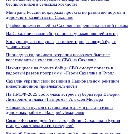
беспилотников в сельском хозяйстве
Минтранс России поддержал проекты по развитию портов и
дорожного хозяйства на Сахалине
График приема врачей на Сахалине перешел на летний режим
На Сахалине начали сбор раннего урожая овощей и ягод
Конкуренция за ресурсы, за инвесторов, за людей будет
усиливаться
Процедура гидрокинезиотерапии позволяет быстрее
восстановиться участникам СВО на Сахалине
Находящиеся на фронте бойцы СВО смогут попасть в
кадровый резерв программы «Герои Сахалина и Курил»
Сахалин укрепил свои позиции в Национальном рейтинге
инвестиционной привлекательности
На ПМЭФ-2025 состоялась встреча губернатора Валерия
Лимаренко и главы «Газпрома» Алексея Миллера
«Никаких отпусков отстающим мэрам в разгар сезона
дорожных работ» - Валерий Лимаренко
Свыше 40 тысяч детей из всех районов Сахалина и Курил
станут участниками соцэкскурсий
Валерий Лимаренко дал последний шанс наверстать сроки