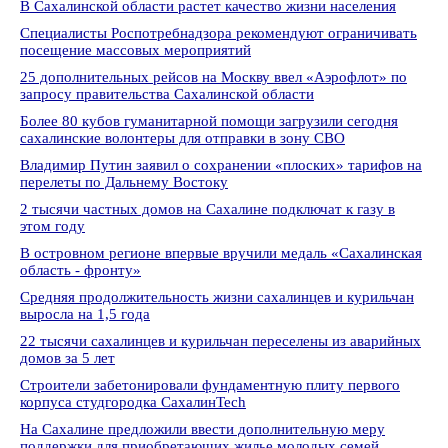
В Сахалинской области растет качество жизни населения
Специалисты Роспотребнадзора рекомендуют ограничивать
посещение массовых мероприятий
25 дополнительных рейсов на Москву ввел «Аэрофлот» по
запросу правительства Сахалинской области
Более 80 кубов гуманитарной помощи загрузили сегодня
сахалинские волонтеры для отправки в зону СВО
Владимир Путин заявил о сохранении «плоских» тарифов на
перелеты по Дальнему Востоку
2 тысячи частных домов на Сахалине подключат к газу в
этом году
В островном регионе впервые вручили медаль «Сахалинская
область - фронту»
Средняя продолжительность жизни сахалинцев и курильчан
выросла на 1,5 года
22 тысячи сахалинцев и курильчан переселены из аварийных
домов за 5 лет
Строители забетонировали фундаментную плиту первого
корпуса студгородка СахалинTech
На Сахалине предложили ввести дополнительную меру
поддержки для приобретающих жилье молодых семей