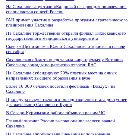
На Сахалине запустили «Кадровый резерв» для привлечения
специалистов со всей России
РАН примет участие в разработке программ стратегического
планирования Сахалина
На Сахалине торжественно открыли филиал Тихоокеанского
государственного медицинского университета
Сквер «Щит и меч» в Южно-Сахалинске откроется в начале
сентября
Сахалинская область представила вице-премьеру Виталию
Савельеву доклады по развитию отрасли БАС
На Сахалине субсидируют 70% платных мест на очных
направлениях высшего образования в вузе
Более 10 000 человек посетили фестиваль «Воздух» на
Сахалине
Процедура искусственного оплодотворения стала доступнее
для жительниц Сахалина и Курил
В Северо-Курильском районе объявлен режим ЧС
Главный онколог России высоко оценил заслуги врачей
Сахалина
На Сахалине апробировали сценарии использования