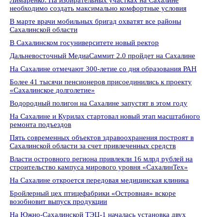
Лимаренко: На избирательных участках на Сахалине
необходимо создать максимально комфортные условия
В марте врачи мобильных бригад охватят все районы
Сахалинской области
В Сахалинском госуниверситете новый ректор
Дальневосточный МедиаСаммит 2.0 пройдет на Сахалине
На Сахалине отмечают 300-летие со дня образования РАН
Более 41 тысячи пенсионеров присоединились к проекту
«Сахалинское долголетие»
Водородный полигон на Сахалине запустят в этом году
На Сахалине и Курилах стартовал новый этап масштабного
ремонта подъездов
Пять современных объектов здравоохранения построят в
Сахалинской области за счет привлеченных средств
Власти островного региона привлекли 16 млрд рублей на
строительство кампуса мирового уровня «СахалинТех»
На Сахалине откроется передовая медицинская клиника
Бройлерный цех птицефабрики «Островная» вскоре
возобновит выпуск продукции
На Южно-Сахалинской ТЭЦ-1 началась установка двух