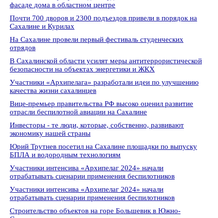
фасаде дома в областном центре
Почти 700 дворов и 2300 подъездов привели в порядок на
Сахалине и Курилах
На Сахалине провели первый фестиваль студенческих
отрядов
В Сахалинской области усилят меры антитеррористической
безопасности на объектах энергетики и ЖКХ
Участники «Архипелага» разработали идеи по улучшению
качества жизни сахалинцев
Вице-премьер правительства РФ высоко оценил развитие
отрасли беспилотной авиации на Сахалине
Инвесторы - те люди, которые, собственно, развивают
экономику нашей страны
Юрий Трутнев посетил на Сахалине площадки по выпуску
БПЛА и водородным технологиям
Участники интенсива «Архипелаг 2024» начали
отрабатывать сценарии применения беспилотников
Участники интенсива «Архипелаг 2024» начали
отрабатывать сценарии применения беспилотников
Строительство объектов на горе Большевик в Южно-