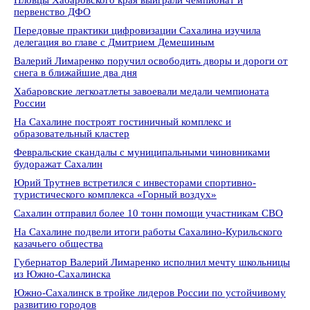
Пловцы Хабаровского края выиграли чемпионат и
первенство ДФО
Передовые практики цифровизации Сахалина изучила
делегация во главе с Дмитрием Демешиным
Валерий Лимаренко поручил освободить дворы и дороги от
снега в ближайшие два дня
Хабаровские легкоатлеты завоевали медали чемпионата
России
На Сахалине построят гостиничный комплекс и
образовательный кластер
Февральские скандалы с муниципальными чиновниками
будоражат Сахалин
Юрий Трутнев встретился с инвесторами спортивно-
туристического комплекса «Горный воздух»
Сахалин отправил более 10 тонн помощи участникам СВО
На Сахалине подвели итоги работы Сахалино-Курильского
казачьего общества
Губернатор Валерий Лимаренко исполнил мечту школьницы
из Южно-Сахалинска
Южно-Сахалинск в тройке лидеров России по устойчивому
развитию городов