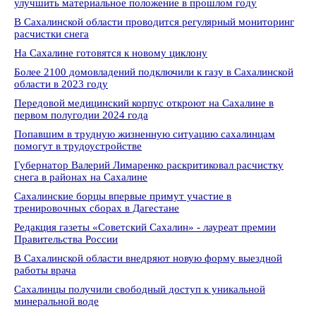
улучшить материальное положение в прошлом году
В Сахалинской области проводится регулярный мониторинг
расчистки снега
На Сахалине готовятся к новому циклону
Более 2100 домовладений подключили к газу в Сахалинской
области в 2023 году
Передовой медицинский корпус откроют на Сахалине в
первом полугодии 2024 года
Попавшим в трудную жизненную ситуацию сахалинцам
помогут в трудоустройстве
Губернатор Валерий Лимаренко раскритиковал расчистку
снега в районах на Сахалине
Сахалинские борцы впервые примут участие в
тренировочных сборах в Дагестане
Редакция газеты «Советский Сахалин» - лауреат премии
Правительства России
В Сахалинской области внедряют новую форму выездной
работы врача
Сахалинцы получили свободный доступ к уникальной
минеральной воде