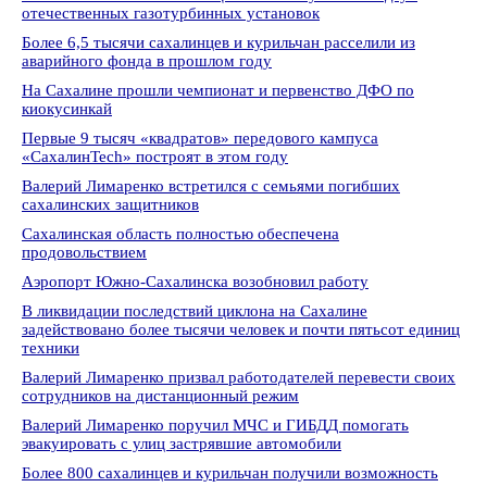
отечественных газотурбинных установок
Более 6,5 тысячи сахалинцев и курильчан расселили из
аварийного фонда в прошлом году
На Сахалине прошли чемпионат и первенство ДФО по
киокусинкай
Первые 9 тысяч «квадратов» передового кампуса
«СахалинTech» построят в этом году
Валерий Лимаренко встретился с семьями погибших
сахалинских защитников
Сахалинская область полностью обеспечена
продовольствием
Аэропорт Южно-Сахалинска возобновил работу
В ликвидации последствий циклона на Сахалине
задействовано более тысячи человек и почти пятьсот единиц
техники
Валерий Лимаренко призвал работодателей перевести своих
сотрудников на дистанционный режим
Валерий Лимаренко поручил МЧС и ГИБДД помогать
эвакуировать с улиц застрявшие автомобили
Более 800 сахалинцев и курильчан получили возможность