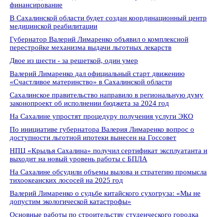
финансирование
В Сахалинской области будет создан координационный центр
медицинской реабилитации
Губернатор Валерий Лимаренко объявил о комплексной
перестройке механизма выдачи льготных лекарств
Двое из шести - за решеткой, один умер
Валерий Лимаренко дал официальный старт движению
«Счастливое материнство» в Сахалинской области
Сахалинское правительство направило в региональную думу
законопроект об исполнении бюджета за 2024 год
На Сахалине упростят процедуру получения услуги ЭКО
По инициативе губернатора Валерия Лимаренко вопрос о
доступности льготной ипотеки вынесен на Госсовет
НПЦ «Крылья Сахалина» получил сертификат эксплуатанта и
выходит на новый уровень работы с БПЛА
На Сахалине обсудили объемы вылова и стратегию промысла
тихоокеанских лососей на 2025 год
Валерий Лимаренко о судьбе китайского сухогруза: «Мы не
допустим экологической катастрофы»
Основные работы по строительству студенческого городка