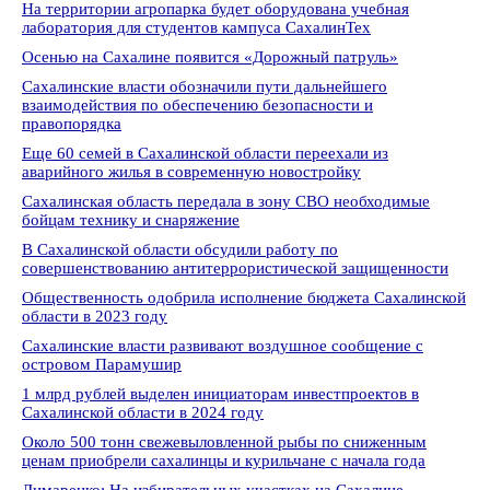
На территории агропарка будет оборудована учебная
лаборатория для студентов кампуса СахалинТех
Осенью на Сахалине появится «Дорожный патруль»
Сахалинские власти обозначили пути дальнейшего
взаимодействия по обеспечению безопасности и
правопорядка
Еще 60 семей в Сахалинской области переехали из
аварийного жилья в современную новостройку
Сахалинская область передала в зону СВО необходимые
бойцам технику и снаряжение
В Сахалинской области обсудили работу по
совершенствованию антитеррористической защищенности
Общественность одобрила исполнение бюджета Сахалинской
области в 2023 году
Сахалинские власти развивают воздушное сообщение с
островом Парамушир
1 млрд рублей выделен инициаторам инвестпроектов в
Сахалинской области в 2024 году
Около 500 тонн свежевыловленной рыбы по сниженным
ценам приобрели сахалинцы и курильчане с начала года