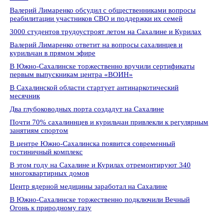
Валерий Лимаренко обсудил с общественниками вопросы
реабилитации участников СВО и поддержки их семей
3000 студентов трудоустроят летом на Сахалине и Курилах
Валерий Лимаренко ответит на вопросы сахалинцев и
курильчан в прямом эфире
В Южно-Сахалинске торжественно вручили сертификаты
первым выпускникам центра «ВОИН»
В Сахалинской области стартует антинаркотический
месячник
Два глубоководных порта создадут на Сахалине
Почти 70% сахалиннцев и курильчан привлекли к регулярным
занятиям спортом
В центре Южно-Сахалинска появится современный
гостиничный комплекс
В этом году на Сахалине и Курилах отремонтируют 340
многоквартирных домов
Центр ядерной медицины заработал на Сахалине
В Южно-Сахалинске торжественно подключили Вечный
Огонь к природному газу