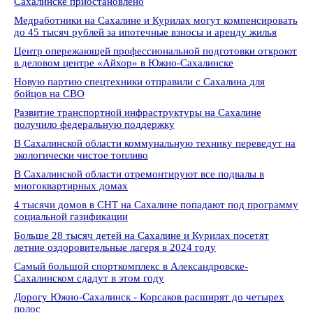
Сахалинске приостановлено
Медработники на Сахалине и Курилах могут компенсировать
до 45 тысяч рублей за ипотечные взносы и аренду жилья
Центр опережающей профессиональной подготовки откроют
в деловом центре «Айхор» в Южно-Сахалинске
Новую партию спецтехники отправили с Сахалина для
бойцов на СВО
Развитие транспортной инфраструктуры на Сахалине
получило федеральную поддержку
В Сахалинской области коммунальную технику переведут на
экологически чистое топливо
В Сахалинской области отремонтируют все подвалы в
многоквартирных домах
4 тысячи домов в СНТ на Сахалине попадают под программу
социальной газификации
Больше 28 тысяч детей на Сахалине и Курилах посетят
летние оздоровительные лагеря в 2024 году
Самый большой спорткомплекс в Александровске-
Сахалинском сдадут в этом году
Дорогу Южно-Сахалинск - Корсаков расширят до четырех
полос