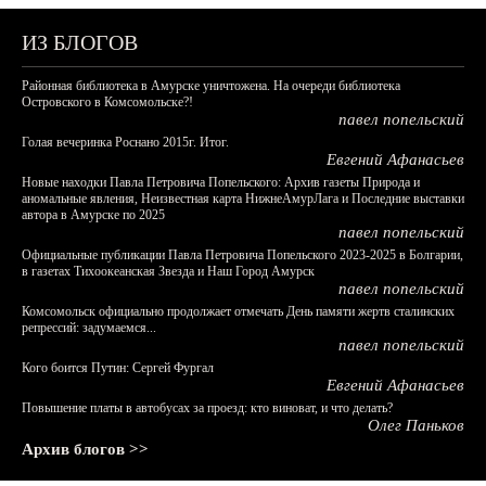
ИЗ БЛОГОВ
Районная библиотека в Амурске уничтожена. На очереди библиотека
Островского в Комсомольске?!
павел попельский
Голая вечеринка Роснано 2015г. Итог.
Евгений Афанасьев
Новые находки Павла Петровича Попельского: Архив газеты Природа и
аномальные явления, Неизвестная карта НижнеАмурЛага и Последние выставки
автора в Амурске по 2025
павел попельский
Официальные публикации Павла Петровича Попельского 2023-2025 в Болгарии,
в газетах Тихоокеанская Звезда и Наш Город Амурск
павел попельский
Комсомольск официально продолжает отмечать День памяти жертв сталинских
репрессий: задумаемся...
павел попельский
Кого боится Путин: Сергей Фургал
Евгений Афанасьев
Повышение платы в автобусах за проезд: кто виноват, и что делать?
Олег Паньков
Архив блогов >>