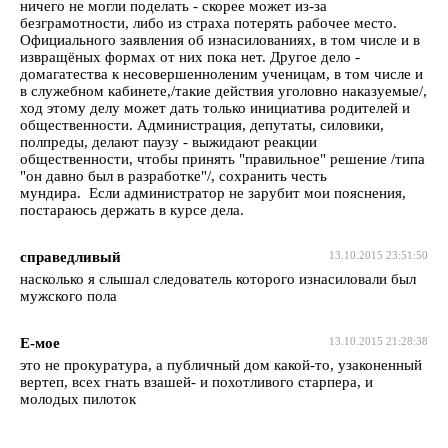
ничего не могли поделать - скорее может из-за
безграмотности, либо из страха потерять рабочее место.
Официального заявления об изнасилованиях, в том числе и в
извращёных формах от них пока нет. Другое дело -
домагатества к несовершенноленим ученицам, в том числе и
в служебном кабинете,/такие действия уголовно наказуемые/,
ход этому делу может дать только инициатива родителей и
общественности. Администрация, депутаты, силовики,
полпреды, делают паузу - выжидают реакции
общественности, чтобы принять "правильное" решение /типа
"он давно был в разработке"/, сохранить честь
мундира. Если администратор не зарубит мои пояснения,
постараюсь держать в курсе дела.
справедливый
13.10.2015 23:51:50
насколько я слышал следователь которого изнасиловали был
мужского пола
Е-мое
13.10.2015 21:28:38
это не прокуратура, а публичный дом какой-то, узаконенный
вертеп, всех гнать взашей- и похотливого старпера, и
молодых пилоток