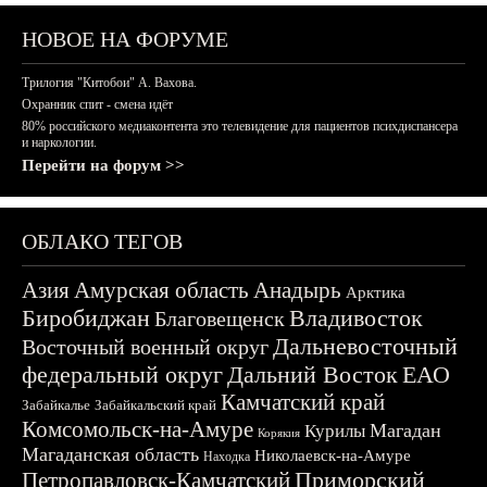
НОВОЕ НА ФОРУМЕ
Трилогия "Китобои" А. Вахова.
Охранник спит - смена идёт
80% российского медиаконтента это телевидение для пациентов психдиспансера
и наркологии.
Перейти на форум >>
ОБЛАКО ТЕГОВ
Азия
Амурская область
Анадырь
Арктика
Биробиджан
Владивосток
Благовещенск
Дальневосточный
Восточный военный округ
федеральный округ
Дальний Восток
ЕАО
Камчатский край
Забайкалье
Забайкальский край
Комсомольск-на-Амуре
Магадан
Курилы
Корякия
Магаданская область
Николаевск-на-Амуре
Находка
Приморский
Петропавловск-Камчатский