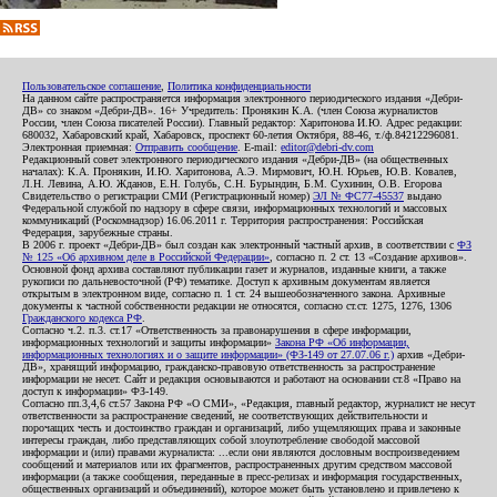
Пользовательское соглашение
,
Политика конфиденциальности
На данном сайте распространяется информация электронного периодического издания «Дебри-
ДВ» со знаком «Дебри-ДВ». 16+ Учредитель: Пронякин К.А. (член Союза журналистов
России, член Союза писателей России). Главный редактор: Харитонова И.Ю. Адрес редакции:
680032, Хабаровский край, Хабаровск, проспект 60-летия Октября, 88-46, т./ф.84212296081.
Электронная приемная:
Отправить сообщение
. E-mail:
editor@debri-dv.com
Редакционный совет электронного периодического издания «Дебри-ДВ» (на общественных
началах): К.А. Пронякин, И.Ю. Харитонова, А.Э. Мирмович, Ю.Н. Юрьев, Ю.В. Ковалев,
Л.Н. Левина, А.Ю. Жданов, Е.Н. Голубь, С.Н. Бурындин, Б.М. Сухинин, О.В. Егорова
Свидетельство о регистрации СМИ (Регистрационный номер)
ЭЛ № ФС77-45537
выдано
Федеральной службой по надзору в сфере связи, информационных технологий и массовых
коммуникаций (Роскомнадзор) 16.06.2011 г. Территория распространения: Российская
Федерация, зарубежные страны.
В 2006 г. проект «Дебри-ДВ» был создан как электронный частный архив, в соответствии с
ФЗ
№ 125 «Об архивном деле в Российской Федерации»
, согласно п. 2 ст. 13 «Создание архивов».
Основной фонд архива составляют публикации газет и журналов, изданные книги, а также
рукописи по дальневосточной (РФ) тематике. Доступ к архивным документам является
открытым в электронном виде, согласно п. 1 ст. 24 вышеобозначенного закона. Архивные
документы к частной собственности редакции не относятся, согласно ст.ст. 1275, 1276, 1306
Гражданского кодекса РФ
.
Согласно ч.2. п.3. ст.17 «Ответственность за правонарушения в сфере информации,
информационных технологий и защиты информации»
Закона РФ «Об информации,
информационных технологиях и о защите информации» (ФЗ-149 от 27.07.06 г.)
архив «Дебри-
ДВ», хранящий информацию, гражданско-правовую ответственность за распространение
информации не несет. Сайт и редакция основываются и работают на основании ст.8 «Право на
доступ к информации» ФЗ-149.
Согласно пп.3,4,6 ст.57 Закона РФ «О СМИ», «Редакция, главный редактор, журналист не несут
ответственности за распространение сведений, не соответствующих действительности и
порочащих честь и достоинство граждан и организаций, либо ущемляющих права и законные
интересы граждан, либо представляющих собой злоупотребление свободой массовой
информации и (или) правами журналиста: ...если они являются дословным воспроизведением
сообщений и материалов или их фрагментов, распространенных другим средством массовой
информации (а также сообщения, переданные в пресс-релизах и информация государственных,
общественных организаций и объединений), которое может быть установлено и привлечено к