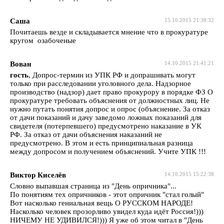
Саша
15.10.2015 21:38:32
Почитаешь везде и складывается мнение что в прокуратуре
кругом озабоченые
Вован
14.10.2015 21:41:21
гость
, Допрос-термин из УПК РФ и допрашивать могут
только при расследовании уголовного дела. Надзорное
производство (надзор) дает право прокурору в порядке ФЗ О
прокуратуре требовать объяснения от должностных лиц. Не
нужно путать понятия допрос и опрос (объяснение. За отказ
от дачи показаний и дачу заведомо ложных показаний для
свидетеля (потерпевшего) предусмотрено наказание в УК
РФ. За отказ от дачи объяснения наказаний не
предусмотрено. В этом и есть принципиальная разница
между допросом и получением объяснений. Учите УПК !!!
Виктор Киселёв
14.10.2015 15:22:38
Словно выпавшая страница из "День опричника"...
По понятиям тех опричников - этот опричник "стал голый"
Вот насколько гениальная вещь О РУССКОМ НАРОДЕ!
Насколько человек прозорливо увидел куда идёт Россия!)))
НИЧЕМУ НЕ УДИВИЛСЯ!))) Я уже об этом читал в "День