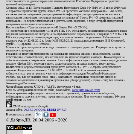
ответственности за данное нарушение законодательства Российской Федерации о средствах
массовой информации».
Согласно абз.3, п.13 Постановления Пленума Верховного Суда РФ №16 от 15 июня 2010 года
«О практике применения судами Закона РФ «О средствах массовой информации», «по делам,
вытекающим из содержания распространенной информации, распространитель не является
надлежащим ответчиком, поскольку исходя из положений Закона РФ «О средствах массовой
информации» не вправе вмешиваться в деятельность редакции, в ходе которой определяется
содержание сообщений и материалов».
Воспользуйтесь «Правом на ответ» (ст.46 Закона РФ «О СМИ»).
«В соответствии с положением ч.3 ст.196 ГПК РФ, обязанность компенсации морального вреда
подлежит возложению на авторов, а по опубликованию опровержения, в порядке ч.2 ст.152 ГК
РФ - на учредителя и главного редактор», - из апелляционного определения Хабаровского
краевого суда от 22.08.2012 г. (дело №33-5325/2012) председательствующего И.И.Куликовой,
судей С.И.Дорожко, Н.В.Пестовой.
Мнения авторов материалов не всегда совпадают с позицией редакции. Редакция не вступает в
переписку с авторами.
Редакция не несет ответственность за содержание внешних ссылок и комментариев. За них
ответственны, соответственно, исключительно их правообладатели и авторы. Комментарии на
сайте приравнены к выражению мнения. Блоги и форум не входят в электронное периодическое
издание «Дебри-ДВ», ответственность за достоверность и наполняемость несут авторы.
Политические опросы/голосования проводятся согласно ч.2. ст.46 «Опросы общественного
мнения» Федерального закона от 12.06.2002 г. № 67-ФЗ «Об основных гарантиях
избирательных прав и права на участие в референдуме граждан Российской Федерации»;
считать, там где не указано: лицо (лица), заказавшее (заказавших) проведение опроса и
оплатившее (оплативших) указанную публикацию (обнародование) - едино - сайт, без оплаты -
безвозмездно/бесплатно.
Часовой пояс сервера UTC+11 (AEST), фактически +8 мск.
Если вы обнаружили ошибки на сайте, пожалуйста,
сообщите нам об этом
.
Распространение информации о политической, социальной, духовной жизни общества,
публикации на актуальные темы, просветительские функции. Для мужчин и женщин. 16+ для
детей старше 16 лет.
СМИ не получает субсидий.
Адреса сайта:
DEBRI-DV.COM
,
DEBRI-DV.RU
.
В социальных сетях:
© Дебри-ДВ, 20.04.2006 - 2026