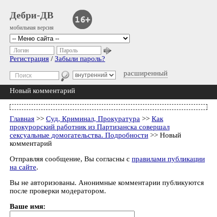
Дебри-ДВ
мобильная версия
Логин
Пароль
Регистрация
/
Забыли пароль?
расширенный
Новый комментарий
Главная
>>
Суд, Криминал, Прокуратура
>>
Как
прокурорский работник из Партизанска совершал
сексуальные домогательства. Подробности
>> Новый
комментарий
Отправляя сообщение, Вы согласны с
правилами публикации
на сайте
.
Вы не авторизованы. Анонимные комментарии публикуются
после проверки модератором.
Ваше имя: