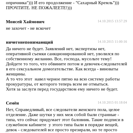
опричника"))) И его продолжение - "Сахарный Кремль")))
ПРОЧТИТЕ. НЕ ПОЖАЛЕЕТЕ!)))
Моисей Хаймович
14.10.2015 13:57:29
не захочет - не вскочет
ничегонепонимающий
14.10.2015 11:00:16
Да ничего не будет. Заявлений нет, экспертизы нет,
оперативной съемки санкционированной нет, уволился по
собственному желанию. Все, господа, мусольте тему!
Дойдете то того, что обвините потом и девочек-следователей
в его сексуальном домогательстве. Как всегда - виноваты
женщины.
А то что этот навел черное пятно на всю систему работы
прокуратуры, от которого теперь всем не отмыться.
Хотя за заслуги перед государством ему ничего не будет.
Семён
14.10.2015 01:18:04
Нет, Справедливый, все следователи женского пола, целое
отделение. Даже шутки у них меж собой были странные -
типа, что сейчас придумает этот баловник. Такие подписи в
служебном кабинете у этого типа были в порядке вещей,
девок - следователей все просто презирали, но те просто