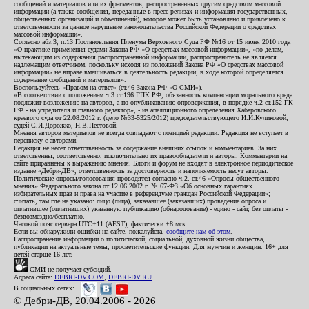
сообщений и материалов или их фрагментов, распространенных другим средством массовой
информации (а также сообщения, переданные в пресс-релизах и информация государственных,
общественных организаций и объединений), которое может быть установлено и привлечено к
ответственности за данное нарушение законодательства Российской Федерации о средствах
массовой информации».
Согласно абз.3, п.13 Постановления Пленума Верховного Суда РФ №16 от 15 июня 2010 года
«О практике применения судами Закона РФ «О средствах массовой информации», «по делам,
вытекающим из содержания распространенной информации, распространитель не является
надлежащим ответчиком, поскольку исходя из положений Закона РФ «О средствах массовой
информации» не вправе вмешиваться в деятельность редакции, в ходе которой определяется
содержание сообщений и материалов».
Воспользуйтесь «Правом на ответ» (ст.46 Закона РФ «О СМИ»).
«В соответствии с положением ч.3 ст.196 ГПК РФ, обязанность компенсации морального вреда
подлежит возложению на авторов, а по опубликованию опровержения, в порядке ч.2 ст.152 ГК
РФ - на учредителя и главного редактор», - из апелляционного определения Хабаровского
краевого суда от 22.08.2012 г. (дело №33-5325/2012) председательствующего И.И.Куликовой,
судей С.И.Дорожко, Н.В.Пестовой.
Мнения авторов материалов не всегда совпадают с позицией редакции. Редакция не вступает в
переписку с авторами.
Редакция не несет ответственность за содержание внешних ссылок и комментариев. За них
ответственны, соответственно, исключительно их правообладатели и авторы. Комментарии на
сайте приравнены к выражению мнения. Блоги и форум не входят в электронное периодическое
издание «Дебри-ДВ», ответственность за достоверность и наполняемость несут авторы.
Политические опросы/голосования проводятся согласно ч.2. ст.46 «Опросы общественного
мнения» Федерального закона от 12.06.2002 г. № 67-ФЗ «Об основных гарантиях
избирательных прав и права на участие в референдуме граждан Российской Федерации»;
считать, там где не указано: лицо (лица), заказавшее (заказавших) проведение опроса и
оплатившее (оплативших) указанную публикацию (обнародование) - едино - сайт, без оплаты -
безвозмездно/бесплатно.
Часовой пояс сервера UTC+11 (AEST), фактически +8 мск.
Если вы обнаружили ошибки на сайте, пожалуйста,
сообщите нам об этом
.
Распространение информации о политической, социальной, духовной жизни общества,
публикации на актуальные темы, просветительские функции. Для мужчин и женщин. 16+ для
детей старше 16 лет.
СМИ не получает субсидий.
Адреса сайта:
DEBRI-DV.COM
,
DEBRI-DV.RU
.
В социальных сетях:
© Дебри-ДВ, 20.04.2006 - 2026