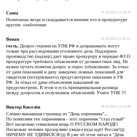
Саша
15.10.2015 21:38:32
Почитаешь везде и складывается мнение что в прокуратуре
кругом озабоченые
Вован
14.10.2015 21:41:21
гость
, Допрос-термин из УПК РФ и допрашивать могут
только при расследовании уголовного дела. Надзорное
производство (надзор) дает право прокурору в порядке ФЗ О
прокуратуре требовать объяснения от должностных лиц. Не
нужно путать понятия допрос и опрос (объяснение. За отказ
от дачи показаний и дачу заведомо ложных показаний для
свидетеля (потерпевшего) предусмотрено наказание в УК
РФ. За отказ от дачи объяснения наказаний не
предусмотрено. В этом и есть принципиальная разница
между допросом и получением объяснений. Учите УПК !!!
Виктор Киселёв
14.10.2015 15:22:38
Словно выпавшая страница из "День опричника"...
По понятиям тех опричников - этот опричник "стал голый"
Вот насколько гениальная вещь О РУССКОМ НАРОДЕ!
Насколько человек прозорливо увидел куда идёт Россия!)))
НИЧЕМУ НЕ УДИВИЛСЯ!))) Я уже об этом читал в "День