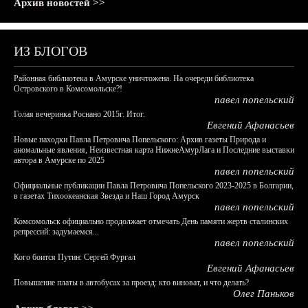
Архив новостей >>
ИЗ БЛОГОВ
Районная библиотека в Амурске уничтожена. На очереди библиотека
Островского в Комсомольске?!
павел попельский
Голая вечеринка Роснано 2015г. Итог.
Евгений Афанасьев
Новые находки Павла Петровича Попельского: Архив газеты Природа и
аномальные явления, Неизвестная карта НижнеАмурЛага и Последние выставки
автора в Амурске по 2025
павел попельский
Официальные публикации Павла Петровича Попельского 2023-2025 в Болгарии,
в газетах Тихоокеанская Звезда и Наш Город Амурск
павел попельский
Комсомольск официально продолжает отмечать День памяти жертв сталинских
репрессий: задумаемся...
павел попельский
Кого боится Путин: Сергей Фургал
Евгений Афанасьев
Повышение платы в автобусах за проезд: кто виноват, и что делать?
Олег Паньков