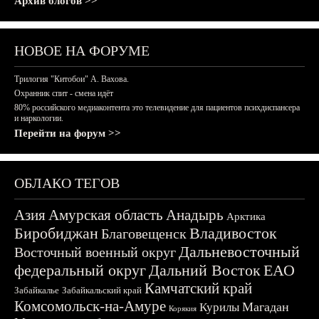
Архив блогов >>
НОВОЕ НА ФОРУМЕ
Трилогия "Китобои" А. Вахова.
Охранник спит - смена идёт
80% российского медиаконтента это телевидение для пациентов психдиспансера
и наркологии.
Перейти на форум >>
ОБЛАКО ТЕГОВ
Азия
Амурская область
Анадырь
Арктика
Биробиджан
Владивосток
Благовещенск
Дальневосточный
Восточный военный округ
федеральный округ
Дальний Восток
ЕАО
Камчатский край
Забайкалье
Забайкальский край
Комсомольск-на-Амуре
Магадан
Курилы
Корякия