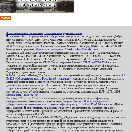
Пользовательское соглашение
,
Политика конфиденциальности
На данном сайте распространяется информация электронного периодического издания «Дебри-
ДВ» со знаком «Дебри-ДВ». 16+ Учредитель: Пронякин К.А. (член Союза журналистов
России, член Союза писателей России). Главный редактор: Харитонова И.Ю. Адрес редакции:
680032, Хабаровский край, Хабаровск, проспект 60-летия Октября, 88-46, т./ф.84212296081.
Электронная приемная:
Отправить сообщение
. E-mail:
editor@debri-dv.com
Редакционный совет электронного периодического издания «Дебри-ДВ» (на общественных
началах): К.А. Пронякин, И.Ю. Харитонова, А.Э. Мирмович, Ю.Н. Юрьев, Ю.В. Ковалев,
Л.Н. Левина, А.Ю. Жданов, Е.Н. Голубь, С.Н. Бурындин, Б.М. Сухинин, О.В. Егорова
Свидетельство о регистрации СМИ (Регистрационный номер)
ЭЛ № ФС77-45537
выдано
Федеральной службой по надзору в сфере связи, информационных технологий и массовых
коммуникаций (Роскомнадзор) 16.06.2011 г. Территория распространения: Российская
Федерация, зарубежные страны.
В 2006 г. проект «Дебри-ДВ» был создан как электронный частный архив, в соответствии с
ФЗ
№ 125 «Об архивном деле в Российской Федерации»
, согласно п. 2 ст. 13 «Создание архивов».
Основной фонд архива составляют публикации газет и журналов, изданные книги, а также
рукописи по дальневосточной (РФ) тематике. Доступ к архивным документам является
открытым в электронном виде, согласно п. 1 ст. 24 вышеобозначенного закона. Архивные
документы к частной собственности редакции не относятся, согласно ст.ст. 1275, 1276, 1306
Гражданского кодекса РФ
.
Согласно ч.2. п.3. ст.17 «Ответственность за правонарушения в сфере информации,
информационных технологий и защиты информации»
Закона РФ «Об информации,
информационных технологиях и о защите информации» (ФЗ-149 от 27.07.06 г.)
архив «Дебри-
ДВ», хранящий информацию, гражданско-правовую ответственность за распространение
информации не несет. Сайт и редакция основываются и работают на основании ст.8 «Право на
доступ к информации» ФЗ-149.
Согласно пп.3,4,6 ст.57 Закона РФ «О СМИ», «Редакция, главный редактор, журналист не несут
ответственности за распространение сведений, не соответствующих действительности и
порочащих честь и достоинство граждан и организаций, либо ущемляющих права и законные
интересы граждан, либо представляющих собой злоупотребление свободой массовой
информации и (или) правами журналиста: ...если они являются дословным воспроизведением