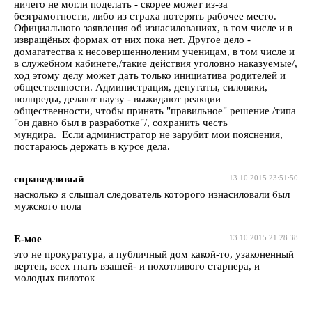
ничего не могли поделать - скорее может из-за
безграмотности, либо из страха потерять рабочее место.
Официального заявления об изнасилованиях, в том числе и в
извращёных формах от них пока нет. Другое дело -
домагатества к несовершенноленим ученицам, в том числе и
в служебном кабинете,/такие действия уголовно наказуемые/,
ход этому делу может дать только инициатива родителей и
общественности. Администрация, депутаты, силовики,
полпреды, делают паузу - выжидают реакции
общественности, чтобы принять "правильное" решение /типа
"он давно был в разработке"/, сохранить честь
мундира. Если администратор не зарубит мои пояснения,
постараюсь держать в курсе дела.
справедливый
13.10.2015 23:51:50
насколько я слышал следователь которого изнасиловали был
мужского пола
Е-мое
13.10.2015 21:28:38
это не прокуратура, а публичный дом какой-то, узаконенный
вертеп, всех гнать взашей- и похотливого старпера, и
молодых пилоток