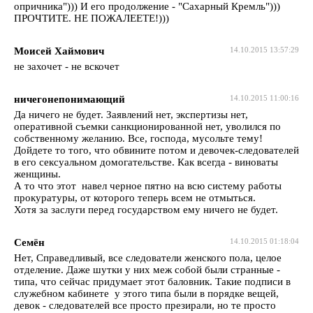
опричника"))) И его продолжение - "Сахарный Кремль")))
ПРОЧТИТЕ. НЕ ПОЖАЛЕЕТЕ!)))
Моисей Хаймович
14.10.2015 13:57:29
не захочет - не вскочет
ничегонепонимающий
14.10.2015 11:00:16
Да ничего не будет. Заявлений нет, экспертизы нет,
оперативной съемки санкционированной нет, уволился по
собственному желанию. Все, господа, мусольте тему!
Дойдете то того, что обвините потом и девочек-следователей
в его сексуальном домогательстве. Как всегда - виноваты
женщины.
А то что этот навел черное пятно на всю систему работы
прокуратуры, от которого теперь всем не отмыться.
Хотя за заслуги перед государством ему ничего не будет.
Семён
14.10.2015 01:18:04
Нет, Справедливый, все следователи женского пола, целое
отделение. Даже шутки у них меж собой были странные -
типа, что сейчас придумает этот баловник. Такие подписи в
служебном кабинете у этого типа были в порядке вещей,
девок - следователей все просто презирали, но те просто