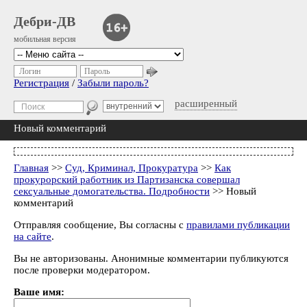
Дебри-ДВ
мобильная версия
Логин
Пароль
Регистрация
/
Забыли пароль?
расширенный
Новый комментарий
Главная
>>
Суд, Криминал, Прокуратура
>>
Как
прокурорский работник из Партизанска совершал
сексуальные домогательства. Подробности
>> Новый
комментарий
Отправляя сообщение, Вы согласны с
правилами публикации
на сайте
.
Вы не авторизованы. Анонимные комментарии публикуются
после проверки модератором.
Ваше имя: