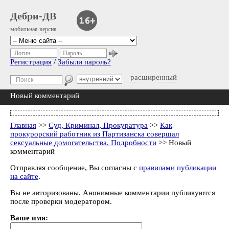
Дебри-ДВ
мобильная версия
Логин
Пароль
Регистрация
/
Забыли пароль?
расширенный
Новый комментарий
Главная
>>
Суд, Криминал, Прокуратура
>>
Как
прокурорский работник из Партизанска совершал
сексуальные домогательства. Подробности
>> Новый
комментарий
Отправляя сообщение, Вы согласны с
правилами публикации
на сайте
.
Вы не авторизованы. Анонимные комментарии публикуются
после проверки модератором.
Ваше имя: