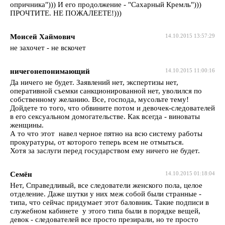
опричника"))) И его продолжение - "Сахарный Кремль")))
ПРОЧТИТЕ. НЕ ПОЖАЛЕЕТЕ!)))
Моисей Хаймович
14.10.2015 13:57:29
не захочет - не вскочет
ничегонепонимающий
14.10.2015 11:00:16
Да ничего не будет. Заявлений нет, экспертизы нет,
оперативной съемки санкционированной нет, уволился по
собственному желанию. Все, господа, мусольте тему!
Дойдете то того, что обвините потом и девочек-следователей
в его сексуальном домогательстве. Как всегда - виноваты
женщины.
А то что этот навел черное пятно на всю систему работы
прокуратуры, от которого теперь всем не отмыться.
Хотя за заслуги перед государством ему ничего не будет.
Семён
14.10.2015 01:18:04
Нет, Справедливый, все следователи женского пола, целое
отделение. Даже шутки у них меж собой были странные -
типа, что сейчас придумает этот баловник. Такие подписи в
служебном кабинете у этого типа были в порядке вещей,
девок - следователей все просто презирали, но те просто