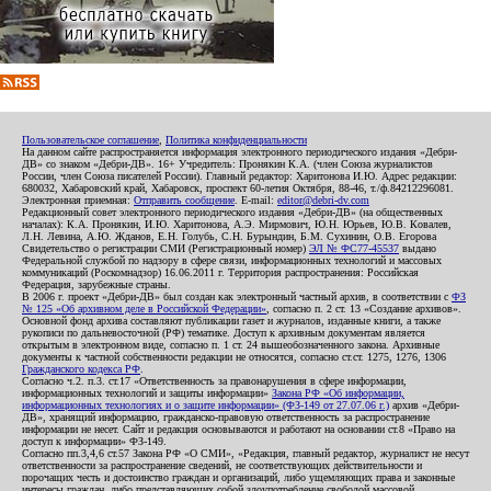
Пользовательское соглашение
,
Политика конфиденциальности
На данном сайте распространяется информация электронного периодического издания «Дебри-
ДВ» со знаком «Дебри-ДВ». 16+ Учредитель: Пронякин К.А. (член Союза журналистов
России, член Союза писателей России). Главный редактор: Харитонова И.Ю. Адрес редакции:
680032, Хабаровский край, Хабаровск, проспект 60-летия Октября, 88-46, т./ф.84212296081.
Электронная приемная:
Отправить сообщение
. E-mail:
editor@debri-dv.com
Редакционный совет электронного периодического издания «Дебри-ДВ» (на общественных
началах): К.А. Пронякин, И.Ю. Харитонова, А.Э. Мирмович, Ю.Н. Юрьев, Ю.В. Ковалев,
Л.Н. Левина, А.Ю. Жданов, Е.Н. Голубь, С.Н. Бурындин, Б.М. Сухинин, О.В. Егорова
Свидетельство о регистрации СМИ (Регистрационный номер)
ЭЛ № ФС77-45537
выдано
Федеральной службой по надзору в сфере связи, информационных технологий и массовых
коммуникаций (Роскомнадзор) 16.06.2011 г. Территория распространения: Российская
Федерация, зарубежные страны.
В 2006 г. проект «Дебри-ДВ» был создан как электронный частный архив, в соответствии с
ФЗ
№ 125 «Об архивном деле в Российской Федерации»
, согласно п. 2 ст. 13 «Создание архивов».
Основной фонд архива составляют публикации газет и журналов, изданные книги, а также
рукописи по дальневосточной (РФ) тематике. Доступ к архивным документам является
открытым в электронном виде, согласно п. 1 ст. 24 вышеобозначенного закона. Архивные
документы к частной собственности редакции не относятся, согласно ст.ст. 1275, 1276, 1306
Гражданского кодекса РФ
.
Согласно ч.2. п.3. ст.17 «Ответственность за правонарушения в сфере информации,
информационных технологий и защиты информации»
Закона РФ «Об информации,
информационных технологиях и о защите информации» (ФЗ-149 от 27.07.06 г.)
архив «Дебри-
ДВ», хранящий информацию, гражданско-правовую ответственность за распространение
информации не несет. Сайт и редакция основываются и работают на основании ст.8 «Право на
доступ к информации» ФЗ-149.
Согласно пп.3,4,6 ст.57 Закона РФ «О СМИ», «Редакция, главный редактор, журналист не несут
ответственности за распространение сведений, не соответствующих действительности и
порочащих честь и достоинство граждан и организаций, либо ущемляющих права и законные
интересы граждан, либо представляющих собой злоупотребление свободой массовой