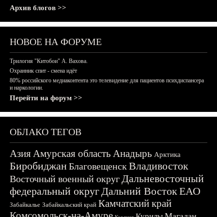
Архив блогов >>
НОВОЕ НА ФОРУМЕ
Трилогия "Китобои" А. Вахова.
Охранник спит - смена идёт
80% российского медиаконтента это телевидение для пациентов психдиспансера
и наркологии.
Перейти на форум >>
ОБЛАКО ТЕГОВ
Азия
Амурская область
Анадырь
Арктика
Биробиджан
Владивосток
Благовещенск
Дальневосточный
Восточный военный округ
федеральный округ
Дальний Восток
ЕАО
Камчатский край
Забайкалье
Забайкальский край
Комсомольск-на-Амуре
Магадан
Курилы