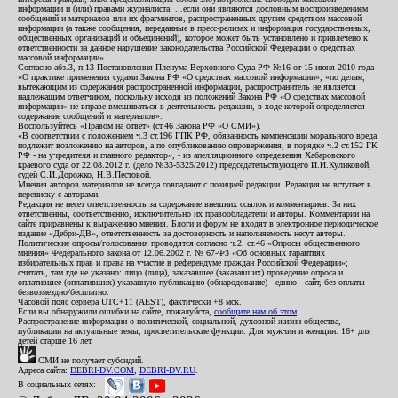
информации и (или) правами журналиста: ...если они являются дословным воспроизведением
сообщений и материалов или их фрагментов, распространенных другим средством массовой
информации (а также сообщения, переданные в пресс-релизах и информация государственных,
общественных организаций и объединений), которое может быть установлено и привлечено к
ответственности за данное нарушение законодательства Российской Федерации о средствах
массовой информации».
Согласно абз.3, п.13 Постановления Пленума Верховного Суда РФ №16 от 15 июня 2010 года
«О практике применения судами Закона РФ «О средствах массовой информации», «по делам,
вытекающим из содержания распространенной информации, распространитель не является
надлежащим ответчиком, поскольку исходя из положений Закона РФ «О средствах массовой
информации» не вправе вмешиваться в деятельность редакции, в ходе которой определяется
содержание сообщений и материалов».
Воспользуйтесь «Правом на ответ» (ст.46 Закона РФ «О СМИ»).
«В соответствии с положением ч.3 ст.196 ГПК РФ, обязанность компенсации морального вреда
подлежит возложению на авторов, а по опубликованию опровержения, в порядке ч.2 ст.152 ГК
РФ - на учредителя и главного редактор», - из апелляционного определения Хабаровского
краевого суда от 22.08.2012 г. (дело №33-5325/2012) председательствующего И.И.Куликовой,
судей С.И.Дорожко, Н.В.Пестовой.
Мнения авторов материалов не всегда совпадают с позицией редакции. Редакция не вступает в
переписку с авторами.
Редакция не несет ответственность за содержание внешних ссылок и комментариев. За них
ответственны, соответственно, исключительно их правообладатели и авторы. Комментарии на
сайте приравнены к выражению мнения. Блоги и форум не входят в электронное периодическое
издание «Дебри-ДВ», ответственность за достоверность и наполняемость несут авторы.
Политические опросы/голосования проводятся согласно ч.2. ст.46 «Опросы общественного
мнения» Федерального закона от 12.06.2002 г. № 67-ФЗ «Об основных гарантиях
избирательных прав и права на участие в референдуме граждан Российской Федерации»;
считать, там где не указано: лицо (лица), заказавшее (заказавших) проведение опроса и
оплатившее (оплативших) указанную публикацию (обнародование) - едино - сайт, без оплаты -
безвозмездно/бесплатно.
Часовой пояс сервера UTC+11 (AEST), фактически +8 мск.
Если вы обнаружили ошибки на сайте, пожалуйста,
сообщите нам об этом
.
Распространение информации о политической, социальной, духовной жизни общества,
публикации на актуальные темы, просветительские функции. Для мужчин и женщин. 16+ для
детей старше 16 лет.
СМИ не получает субсидий.
Адреса сайта:
DEBRI-DV.COM
,
DEBRI-DV.RU
.
В социальных сетях: