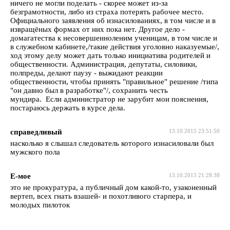
ничего не могли поделать - скорее может из-за
безграмотности, либо из страха потерять рабочее место.
Официального заявления об изнасилованиях, в том числе и в
извращёных формах от них пока нет. Другое дело -
домагатества к несовершенноленим ученицам, в том числе и
в служебном кабинете,/такие действия уголовно наказуемые/,
ход этому делу может дать только инициатива родителей и
общественности. Администрация, депутаты, силовики,
полпреды, делают паузу - выжидают реакции
общественности, чтобы принять "правильное" решение /типа
"он давно был в разработке"/, сохранить честь
мундира. Если администратор не зарубит мои пояснения,
постараюсь держать в курсе дела.
справедливый
13.10.2015 23:51:50
насколько я слышал следователь которого изнасиловали был
мужского пола
Е-мое
13.10.2015 21:28:38
это не прокуратура, а публичный дом какой-то, узаконенный
вертеп, всех гнать взашей- и похотливого старпера, и
молодых пилоток