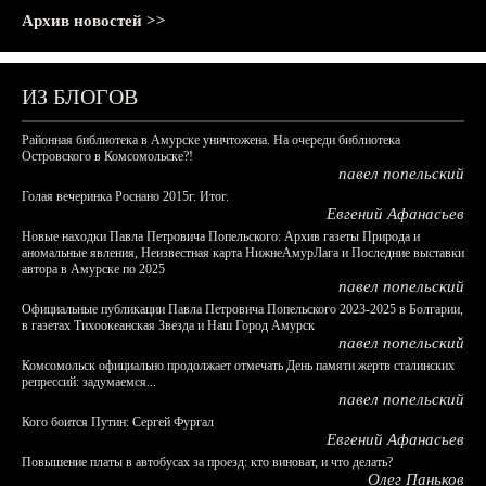
Архив новостей >>
ИЗ БЛОГОВ
Районная библиотека в Амурске уничтожена. На очереди библиотека
Островского в Комсомольске?!
павел попельский
Голая вечеринка Роснано 2015г. Итог.
Евгений Афанасьев
Новые находки Павла Петровича Попельского: Архив газеты Природа и
аномальные явления, Неизвестная карта НижнеАмурЛага и Последние выставки
автора в Амурске по 2025
павел попельский
Официальные публикации Павла Петровича Попельского 2023-2025 в Болгарии,
в газетах Тихоокеанская Звезда и Наш Город Амурск
павел попельский
Комсомольск официально продолжает отмечать День памяти жертв сталинских
репрессий: задумаемся...
павел попельский
Кого боится Путин: Сергей Фургал
Евгений Афанасьев
Повышение платы в автобусах за проезд: кто виноват, и что делать?
Олег Паньков