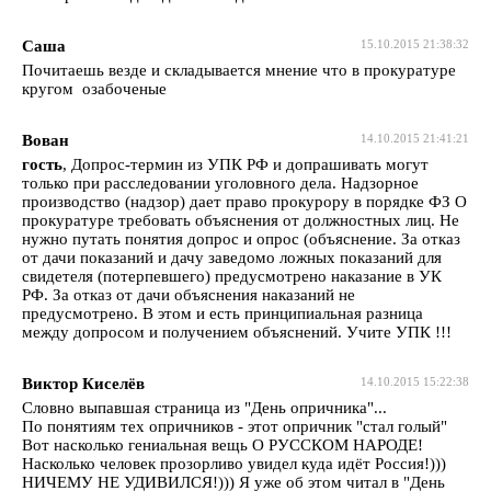
Саша
15.10.2015 21:38:32
Почитаешь везде и складывается мнение что в прокуратуре
кругом озабоченые
Вован
14.10.2015 21:41:21
гость
, Допрос-термин из УПК РФ и допрашивать могут
только при расследовании уголовного дела. Надзорное
производство (надзор) дает право прокурору в порядке ФЗ О
прокуратуре требовать объяснения от должностных лиц. Не
нужно путать понятия допрос и опрос (объяснение. За отказ
от дачи показаний и дачу заведомо ложных показаний для
свидетеля (потерпевшего) предусмотрено наказание в УК
РФ. За отказ от дачи объяснения наказаний не
предусмотрено. В этом и есть принципиальная разница
между допросом и получением объяснений. Учите УПК !!!
Виктор Киселёв
14.10.2015 15:22:38
Словно выпавшая страница из "День опричника"...
По понятиям тех опричников - этот опричник "стал голый"
Вот насколько гениальная вещь О РУССКОМ НАРОДЕ!
Насколько человек прозорливо увидел куда идёт Россия!)))
НИЧЕМУ НЕ УДИВИЛСЯ!))) Я уже об этом читал в "День