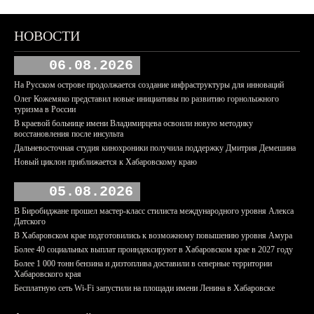
НОВОСТИ
06.08.2026
На Русском острове продолжается создание инфраструктуры для инноваций
Олег Кожемяко представил новые инициативы по развитию горнолыжного
туризма в России
В краевой больнице имени Владимирцева освоили новую методику
восстановления после инсульта
Дальневосточная студия кинохроники получила поддержку Дмитрия Демешина
Новый циклон приближается к Хабаровскому краю
05.08.2026
В Биробиджане прошел мастер-класс стилиста международного уровня Алекса
Датского
В Хабаровском крае подготовились к возможному повышению уровня Амура
Более 40 социальных выплат проиндексируют в Хабаровском крае в 2027 году
Более 1 000 тонн бензина и дизтоплива доставили в северные территории
Хабаровского края
Бесплатную сеть Wi-Fi запустили на площади имени Ленина в Хабаровске