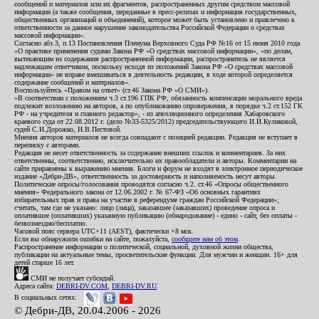
сообщений и материалов или их фрагментов, распространенных другим средством массовой
информации (а также сообщения, переданные в пресс-релизах и информация государственных,
общественных организаций и объединений), которое может быть установлено и привлечено к
ответственности за данное нарушение законодательства Российской Федерации о средствах
массовой информации».
Согласно абз.3, п.13 Постановления Пленума Верховного Суда РФ №16 от 15 июня 2010 года
«О практике применения судами Закона РФ «О средствах массовой информации», «по делам,
вытекающим из содержания распространенной информации, распространитель не является
надлежащим ответчиком, поскольку исходя из положений Закона РФ «О средствах массовой
информации» не вправе вмешиваться в деятельность редакции, в ходе которой определяется
содержание сообщений и материалов».
Воспользуйтесь «Правом на ответ» (ст.46 Закона РФ «О СМИ»).
«В соответствии с положением ч.3 ст.196 ГПК РФ, обязанность компенсации морального вреда
подлежит возложению на авторов, а по опубликованию опровержения, в порядке ч.2 ст.152 ГК
РФ - на учредителя и главного редактор», - из апелляционного определения Хабаровского
краевого суда от 22.08.2012 г. (дело №33-5325/2012) председательствующего И.И.Куликовой,
судей С.И.Дорожко, Н.В.Пестовой.
Мнения авторов материалов не всегда совпадают с позицией редакции. Редакция не вступает в
переписку с авторами.
Редакция не несет ответственность за содержание внешних ссылок и комментариев. За них
ответственны, соответственно, исключительно их правообладатели и авторы. Комментарии на
сайте приравнены к выражению мнения. Блоги и форум не входят в электронное периодическое
издание «Дебри-ДВ», ответственность за достоверность и наполняемость несут авторы.
Политические опросы/голосования проводятся согласно ч.2. ст.46 «Опросы общественного
мнения» Федерального закона от 12.06.2002 г. № 67-ФЗ «Об основных гарантиях
избирательных прав и права на участие в референдуме граждан Российской Федерации»;
считать, там где не указано: лицо (лица), заказавшее (заказавших) проведение опроса и
оплатившее (оплативших) указанную публикацию (обнародование) - едино - сайт, без оплаты -
безвозмездно/бесплатно.
Часовой пояс сервера UTC+11 (AEST), фактически +8 мск.
Если вы обнаружили ошибки на сайте, пожалуйста,
сообщите нам об этом
.
Распространение информации о политической, социальной, духовной жизни общества,
публикации на актуальные темы, просветительские функции. Для мужчин и женщин. 16+ для
детей старше 16 лет.
СМИ не получает субсидий.
Адреса сайта:
DEBRI-DV.COM
,
DEBRI-DV.RU
.
В социальных сетях:
© Дебри-ДВ, 20.04.2006 - 2026