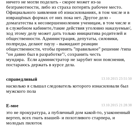
ничего не могли поделать - скорее может из-за
безграмотности, либо из страха потерять рабочее место.
Официального заявления об изнасилованиях, в том числе и в
извращёных формах от них пока нет. Другое дело -
домагатества к несовершенноленим ученицам, в том числе и
в служебном кабинете,/такие действия уголовно наказуемые/,
ход этому делу может дать только инициатива родителей и
общественности. Администрация, депутаты, силовики,
полпреды, делают паузу - выжидают реакции
общественности, чтобы принять "правильное" решение /типа
"он давно был в разработке"/, сохранить честь
мундира. Если администратор не зарубит мои пояснения,
постараюсь держать в курсе дела.
справедливый
13.10.2015 23:51:50
насколько я слышал следователь которого изнасиловали был
мужского пола
Е-мое
13.10.2015 21:28:38
это не прокуратура, а публичный дом какой-то, узаконенный
вертеп, всех гнать взашей- и похотливого старпера, и
молодых пилоток