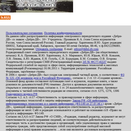
Пользовательское соглашение
,
Политика конфиденциальности
На данном сайте распространяется информация электронного периодического издания «Дебри-
ДВ» со знаком «Дебри-ДВ». 16+ Учредитель: Пронякин К.А. (член Союза журналистов
России, член Союза писателей России). Главный редактор: Харитонова И.Ю. Адрес редакции:
680032, Хабаровский край, Хабаровск, проспект 60-летия Октября, 88-46, т./ф.84212296081.
Электронная приемная:
Отправить сообщение
. E-mail:
editor@debri-dv.com
Редакционный совет электронного периодического издания «Дебри-ДВ» (на общественных
началах): К.А. Пронякин, И.Ю. Харитонова, А.Э. Мирмович, Ю.Н. Юрьев, Ю.В. Ковалев,
Л.Н. Левина, А.Ю. Жданов, Е.Н. Голубь, С.Н. Бурындин, Б.М. Сухинин, О.В. Егорова
Свидетельство о регистрации СМИ (Регистрационный номер)
ЭЛ № ФС77-45537
выдано
Федеральной службой по надзору в сфере связи, информационных технологий и массовых
коммуникаций (Роскомнадзор) 16.06.2011 г. Территория распространения: Российская
Федерация, зарубежные страны.
В 2006 г. проект «Дебри-ДВ» был создан как электронный частный архив, в соответствии с
ФЗ
№ 125 «Об архивном деле в Российской Федерации»
, согласно п. 2 ст. 13 «Создание архивов».
Основной фонд архива составляют публикации газет и журналов, изданные книги, а также
рукописи по дальневосточной (РФ) тематике. Доступ к архивным документам является
открытым в электронном виде, согласно п. 1 ст. 24 вышеобозначенного закона. Архивные
документы к частной собственности редакции не относятся, согласно ст.ст. 1275, 1276, 1306
Гражданского кодекса РФ
.
Согласно ч.2. п.3. ст.17 «Ответственность за правонарушения в сфере информации,
информационных технологий и защиты информации»
Закона РФ «Об информации,
информационных технологиях и о защите информации» (ФЗ-149 от 27.07.06 г.)
архив «Дебри-
ДВ», хранящий информацию, гражданско-правовую ответственность за распространение
информации не несет. Сайт и редакция основываются и работают на основании ст.8 «Право на
доступ к информации» ФЗ-149.
Согласно пп.3,4,6 ст.57 Закона РФ «О СМИ», «Редакция, главный редактор, журналист не несут
ответственности за распространение сведений, не соответствующих действительности и
порочащих честь и достоинство граждан и организаций, либо ущемляющих права и законные
интересы граждан, либо представляющих собой злоупотребление свободой массовой
информации и (или) правами журналиста: ...если они являются дословным воспроизведением