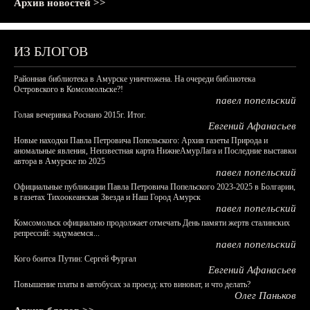
Архив новостей >>
ИЗ БЛОГОВ
Районная библиотека в Амурске уничтожена. На очереди библиотека
Островского в Комсомольске?!
павел попельский
Голая вечеринка Роснано 2015г. Итог.
Евгений Афанасьев
Новые находки Павла Петровича Попельского: Архив газеты Природа и
аномальные явления, Неизвестная карта НижнеАмурЛага и Последние выставки
автора в Амурске по 2025
павел попельский
Официальные публикации Павла Петровича Попельского 2023-2025 в Болгарии,
в газетах Тихоокеанская Звезда и Наш Город Амурск
павел попельский
Комсомольск официально продолжает отмечать День памяти жертв сталинских
репрессий: задумаемся...
павел попельский
Кого боится Путин: Сергей Фургал
Евгений Афанасьев
Повышение платы в автобусах за проезд: кто виноват, и что делать?
Олег Паньков