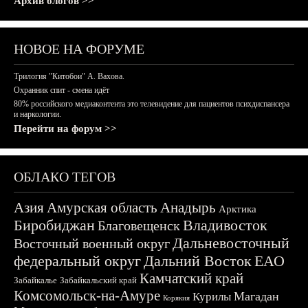
Архив блогов >>
НОВОЕ НА ФОРУМЕ
Трилогия "Китобои" А. Вахова.
Охранник спит - смена идёт
80% российского медиаконтента это телевидение для пациентов психдиспансера
и наркологии.
Перейти на форум >>
ОБЛАКО ТЕГОВ
Азия
Амурская область
Анадырь
Арктика
Биробиджан
Владивосток
Благовещенск
Дальневосточный
Восточный военный округ
федеральный округ
Дальний Восток
ЕАО
Камчатский край
Забайкалье
Забайкальский край
Комсомольск-на-Амуре
Магадан
Курилы
Корякия