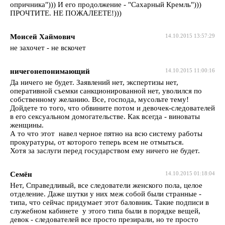
опричника"))) И его продолжение - "Сахарный Кремль")))
ПРОЧТИТЕ. НЕ ПОЖАЛЕЕТЕ!)))
Моисей Хаймович
14.10.2015 13:57:29
не захочет - не вскочет
ничегонепонимающий
14.10.2015 11:00:16
Да ничего не будет. Заявлений нет, экспертизы нет,
оперативной съемки санкционированной нет, уволился по
собственному желанию. Все, господа, мусольте тему!
Дойдете то того, что обвините потом и девочек-следователей
в его сексуальном домогательстве. Как всегда - виноваты
женщины.
А то что этот навел черное пятно на всю систему работы
прокуратуры, от которого теперь всем не отмыться.
Хотя за заслуги перед государством ему ничего не будет.
Семён
14.10.2015 01:18:04
Нет, Справедливый, все следователи женского пола, целое
отделение. Даже шутки у них меж собой были странные -
типа, что сейчас придумает этот баловник. Такие подписи в
служебном кабинете у этого типа были в порядке вещей,
девок - следователей все просто презирали, но те просто