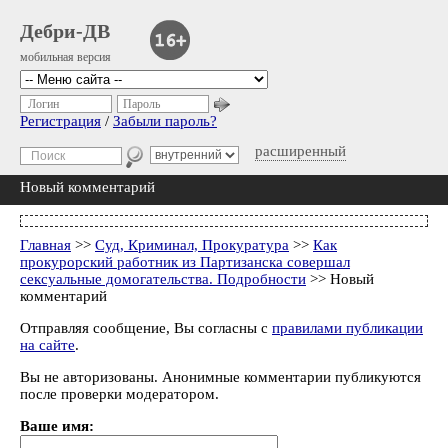
Дебри-ДВ
мобильная версия
Логин
Пароль
Регистрация
/
Забыли пароль?
расширенный
Новый комментарий
Главная
>>
Суд, Криминал, Прокуратура
>>
Как
прокурорский работник из Партизанска совершал
сексуальные домогательства. Подробности
>> Новый
комментарий
Отправляя сообщение, Вы согласны с
правилами публикации
на сайте
.
Вы не авторизованы. Анонимные комментарии публикуются
после проверки модератором.
Ваше имя: