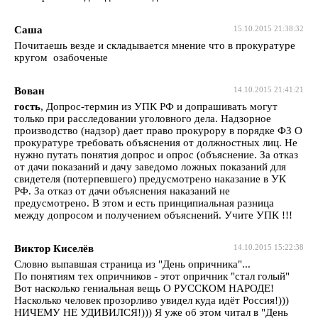
Саша
15.10.2015 21:38:32
Почитаешь везде и складывается мнение что в прокуратуре
кругом озабоченые
Вован
14.10.2015 21:41:21
гость
, Допрос-термин из УПК РФ и допрашивать могут
только при расследовании уголовного дела. Надзорное
производство (надзор) дает право прокурору в порядке ФЗ О
прокуратуре требовать объяснения от должностных лиц. Не
нужно путать понятия допрос и опрос (объяснение. За отказ
от дачи показаний и дачу заведомо ложных показаний для
свидетеля (потерпевшего) предусмотрено наказание в УК
РФ. За отказ от дачи объяснения наказаний не
предусмотрено. В этом и есть принципиальная разница
между допросом и получением объяснений. Учите УПК !!!
Виктор Киселёв
14.10.2015 15:22:38
Словно выпавшая страница из "День опричника"...
По понятиям тех опричников - этот опричник "стал голый"
Вот насколько гениальная вещь О РУССКОМ НАРОДЕ!
Насколько человек прозорливо увидел куда идёт Россия!)))
НИЧЕМУ НЕ УДИВИЛСЯ!))) Я уже об этом читал в "День