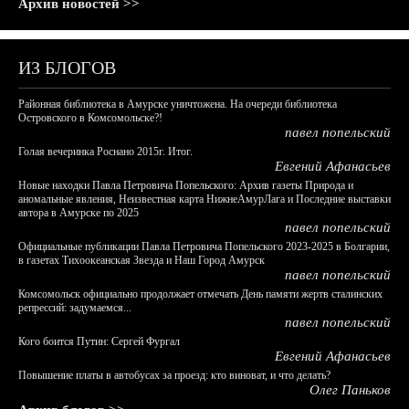
Архив новостей >>
ИЗ БЛОГОВ
Районная библиотека в Амурске уничтожена. На очереди библиотека
Островского в Комсомольске?!
павел попельский
Голая вечеринка Роснано 2015г. Итог.
Евгений Афанасьев
Новые находки Павла Петровича Попельского: Архив газеты Природа и
аномальные явления, Неизвестная карта НижнеАмурЛага и Последние выставки
автора в Амурске по 2025
павел попельский
Официальные публикации Павла Петровича Попельского 2023-2025 в Болгарии,
в газетах Тихоокеанская Звезда и Наш Город Амурск
павел попельский
Комсомольск официально продолжает отмечать День памяти жертв сталинских
репрессий: задумаемся...
павел попельский
Кого боится Путин: Сергей Фургал
Евгений Афанасьев
Повышение платы в автобусах за проезд: кто виноват, и что делать?
Олег Паньков