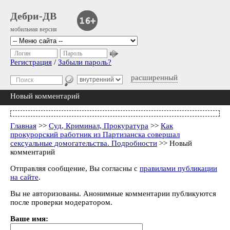
Дебри-ДВ
мобильная версия
Логин
Пароль
Регистрация
/
Забыли пароль?
расширенный
Новый комментарий
Главная
>>
Суд, Криминал, Прокуратура
>>
Как
прокурорский работник из Партизанска совершал
сексуальные домогательства. Подробности
>> Новый
комментарий
Отправляя сообщение, Вы согласны с
правилами публикации
на сайте
.
Вы не авторизованы. Анонимные комментарии публикуются
после проверки модератором.
Ваше имя: