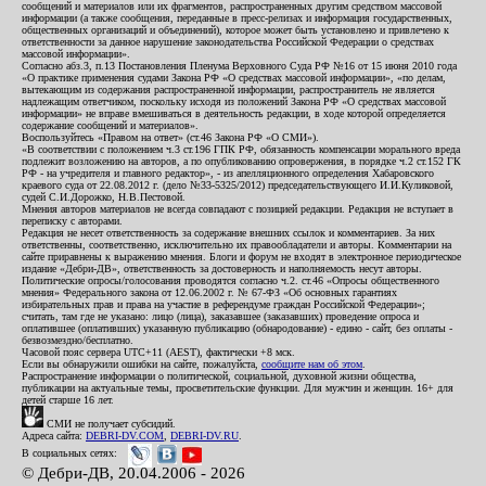
сообщений и материалов или их фрагментов, распространенных другим средством массовой
информации (а также сообщения, переданные в пресс-релизах и информация государственных,
общественных организаций и объединений), которое может быть установлено и привлечено к
ответственности за данное нарушение законодательства Российской Федерации о средствах
массовой информации».
Согласно абз.3, п.13 Постановления Пленума Верховного Суда РФ №16 от 15 июня 2010 года
«О практике применения судами Закона РФ «О средствах массовой информации», «по делам,
вытекающим из содержания распространенной информации, распространитель не является
надлежащим ответчиком, поскольку исходя из положений Закона РФ «О средствах массовой
информации» не вправе вмешиваться в деятельность редакции, в ходе которой определяется
содержание сообщений и материалов».
Воспользуйтесь «Правом на ответ» (ст.46 Закона РФ «О СМИ»).
«В соответствии с положением ч.3 ст.196 ГПК РФ, обязанность компенсации морального вреда
подлежит возложению на авторов, а по опубликованию опровержения, в порядке ч.2 ст.152 ГК
РФ - на учредителя и главного редактор», - из апелляционного определения Хабаровского
краевого суда от 22.08.2012 г. (дело №33-5325/2012) председательствующего И.И.Куликовой,
судей С.И.Дорожко, Н.В.Пестовой.
Мнения авторов материалов не всегда совпадают с позицией редакции. Редакция не вступает в
переписку с авторами.
Редакция не несет ответственность за содержание внешних ссылок и комментариев. За них
ответственны, соответственно, исключительно их правообладатели и авторы. Комментарии на
сайте приравнены к выражению мнения. Блоги и форум не входят в электронное периодическое
издание «Дебри-ДВ», ответственность за достоверность и наполняемость несут авторы.
Политические опросы/голосования проводятся согласно ч.2. ст.46 «Опросы общественного
мнения» Федерального закона от 12.06.2002 г. № 67-ФЗ «Об основных гарантиях
избирательных прав и права на участие в референдуме граждан Российской Федерации»;
считать, там где не указано: лицо (лица), заказавшее (заказавших) проведение опроса и
оплатившее (оплативших) указанную публикацию (обнародование) - едино - сайт, без оплаты -
безвозмездно/бесплатно.
Часовой пояс сервера UTC+11 (AEST), фактически +8 мск.
Если вы обнаружили ошибки на сайте, пожалуйста,
сообщите нам об этом
.
Распространение информации о политической, социальной, духовной жизни общества,
публикации на актуальные темы, просветительские функции. Для мужчин и женщин. 16+ для
детей старше 16 лет.
СМИ не получает субсидий.
Адреса сайта:
DEBRI-DV.COM
,
DEBRI-DV.RU
.
В социальных сетях:
© Дебри-ДВ, 20.04.2006 - 2026