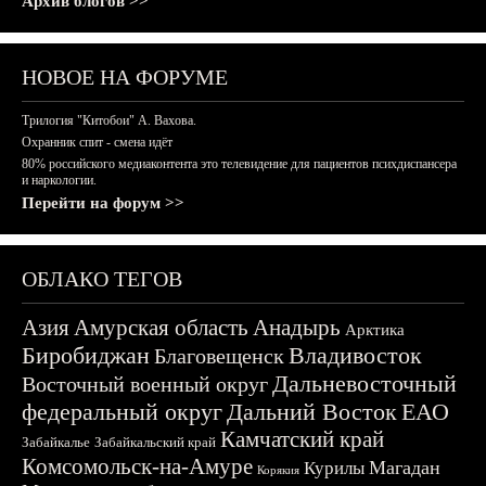
Архив блогов >>
НОВОЕ НА ФОРУМЕ
Трилогия "Китобои" А. Вахова.
Охранник спит - смена идёт
80% российского медиаконтента это телевидение для пациентов психдиспансера
и наркологии.
Перейти на форум >>
ОБЛАКО ТЕГОВ
Азия
Амурская область
Анадырь
Арктика
Биробиджан
Владивосток
Благовещенск
Дальневосточный
Восточный военный округ
федеральный округ
Дальний Восток
ЕАО
Камчатский край
Забайкалье
Забайкальский край
Комсомольск-на-Амуре
Магадан
Курилы
Корякия