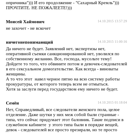
опричника"))) И его продолжение - "Сахарный Кремль")))
ПРОЧТИТЕ. НЕ ПОЖАЛЕЕТЕ!)))
Моисей Хаймович
14.10.2015 13:57:29
не захочет - не вскочет
ничегонепонимающий
14.10.2015 11:00:16
Да ничего не будет. Заявлений нет, экспертизы нет,
оперативной съемки санкционированной нет, уволился по
собственному желанию. Все, господа, мусольте тему!
Дойдете то того, что обвините потом и девочек-следователей
в его сексуальном домогательстве. Как всегда - виноваты
женщины.
А то что этот навел черное пятно на всю систему работы
прокуратуры, от которого теперь всем не отмыться.
Хотя за заслуги перед государством ему ничего не будет.
Семён
14.10.2015 01:18:04
Нет, Справедливый, все следователи женского пола, целое
отделение. Даже шутки у них меж собой были странные -
типа, что сейчас придумает этот баловник. Такие подписи в
служебном кабинете у этого типа были в порядке вещей,
девок - следователей все просто презирали, но те просто