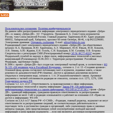
Пользовательское соглашение
,
Политика конфиденциальности
На данном сайте распространяется информация электронного периодического издания «Дебри-
ДВ» со знаком «Дебри-ДВ». 16+ Учредитель: Пронякин К.А. (член Союза журналистов
России, член Союза писателей России). Главный редактор: Харитонова И.Ю. Адрес редакции:
680032, Хабаровский край, Хабаровск, проспект 60-летия Октября, 88-46, т./ф.84212296081.
Электронная приемная:
Отправить сообщение
. E-mail:
editor@debri-dv.com
Редакционный совет электронного периодического издания «Дебри-ДВ» (на общественных
началах): К.А. Пронякин, И.Ю. Харитонова, А.Э. Мирмович, Ю.Н. Юрьев, Ю.В. Ковалев,
Л.Н. Левина, А.Ю. Жданов, Е.Н. Голубь, С.Н. Бурындин, Б.М. Сухинин, О.В. Егорова
Свидетельство о регистрации СМИ (Регистрационный номер)
ЭЛ № ФС77-45537
выдано
Федеральной службой по надзору в сфере связи, информационных технологий и массовых
коммуникаций (Роскомнадзор) 16.06.2011 г. Территория распространения: Российская
Федерация, зарубежные страны.
В 2006 г. проект «Дебри-ДВ» был создан как электронный частный архив, в соответствии с
ФЗ
№ 125 «Об архивном деле в Российской Федерации»
, согласно п. 2 ст. 13 «Создание архивов».
Основной фонд архива составляют публикации газет и журналов, изданные книги, а также
рукописи по дальневосточной (РФ) тематике. Доступ к архивным документам является
открытым в электронном виде, согласно п. 1 ст. 24 вышеобозначенного закона. Архивные
документы к частной собственности редакции не относятся, согласно ст.ст. 1275, 1276, 1306
Гражданского кодекса РФ
.
Согласно ч.2. п.3. ст.17 «Ответственность за правонарушения в сфере информации,
информационных технологий и защиты информации»
Закона РФ «Об информации,
информационных технологиях и о защите информации» (ФЗ-149 от 27.07.06 г.)
архив «Дебри-
ДВ», хранящий информацию, гражданско-правовую ответственность за распространение
информации не несет. Сайт и редакция основываются и работают на основании ст.8 «Право на
доступ к информации» ФЗ-149.
Согласно пп.3,4,6 ст.57 Закона РФ «О СМИ», «Редакция, главный редактор, журналист не несут
ответственности за распространение сведений, не соответствующих действительности и
порочащих честь и достоинство граждан и организаций, либо ущемляющих права и законные
интересы граждан, либо представляющих собой злоупотребление свободой массовой
информации и (или) правами журналиста: ...если они являются дословным воспроизведением