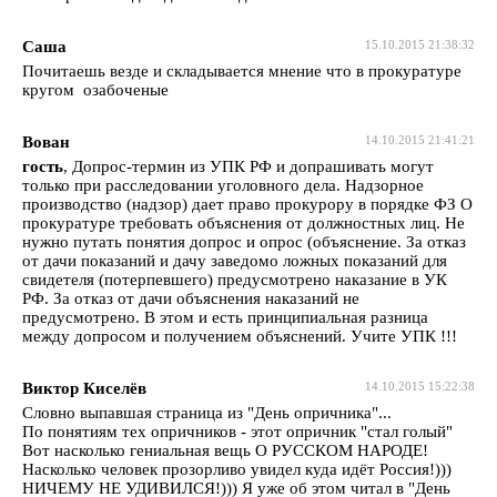
Саша
15.10.2015 21:38:32
Почитаешь везде и складывается мнение что в прокуратуре
кругом озабоченые
Вован
14.10.2015 21:41:21
гость
, Допрос-термин из УПК РФ и допрашивать могут
только при расследовании уголовного дела. Надзорное
производство (надзор) дает право прокурору в порядке ФЗ О
прокуратуре требовать объяснения от должностных лиц. Не
нужно путать понятия допрос и опрос (объяснение. За отказ
от дачи показаний и дачу заведомо ложных показаний для
свидетеля (потерпевшего) предусмотрено наказание в УК
РФ. За отказ от дачи объяснения наказаний не
предусмотрено. В этом и есть принципиальная разница
между допросом и получением объяснений. Учите УПК !!!
Виктор Киселёв
14.10.2015 15:22:38
Словно выпавшая страница из "День опричника"...
По понятиям тех опричников - этот опричник "стал голый"
Вот насколько гениальная вещь О РУССКОМ НАРОДЕ!
Насколько человек прозорливо увидел куда идёт Россия!)))
НИЧЕМУ НЕ УДИВИЛСЯ!))) Я уже об этом читал в "День