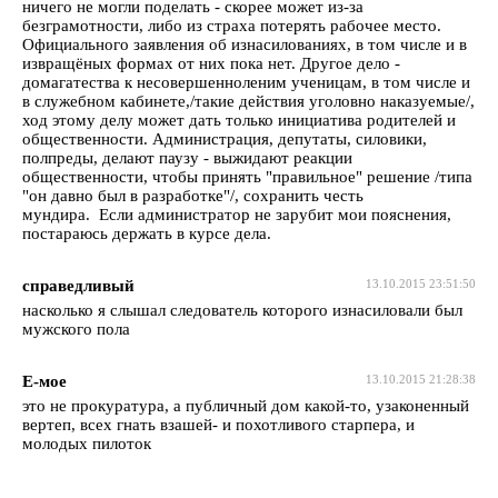
ничего не могли поделать - скорее может из-за
безграмотности, либо из страха потерять рабочее место.
Официального заявления об изнасилованиях, в том числе и в
извращёных формах от них пока нет. Другое дело -
домагатества к несовершенноленим ученицам, в том числе и
в служебном кабинете,/такие действия уголовно наказуемые/,
ход этому делу может дать только инициатива родителей и
общественности. Администрация, депутаты, силовики,
полпреды, делают паузу - выжидают реакции
общественности, чтобы принять "правильное" решение /типа
"он давно был в разработке"/, сохранить честь
мундира. Если администратор не зарубит мои пояснения,
постараюсь держать в курсе дела.
справедливый
13.10.2015 23:51:50
насколько я слышал следователь которого изнасиловали был
мужского пола
Е-мое
13.10.2015 21:28:38
это не прокуратура, а публичный дом какой-то, узаконенный
вертеп, всех гнать взашей- и похотливого старпера, и
молодых пилоток