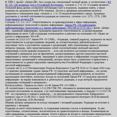
В 2006 г. проект «Дебри-ДВ» был создан как электронный частный архив, в соответствии с
ФЗ
№ 125 «Об архивном деле в Российской Федерации»
, согласно п. 2 ст. 13 «Создание архивов».
Основной фонд архива составляют публикации газет и журналов, изданные книги, а также
рукописи по дальневосточной (РФ) тематике. Доступ к архивным документам является
открытым в электронном виде, согласно п. 1 ст. 24 вышеобозначенного закона. Архивные
документы к частной собственности редакции не относятся, согласно ст.ст. 1275, 1276, 1306
Гражданского кодекса РФ
.
Согласно ч.2. п.3. ст.17 «Ответственность за правонарушения в сфере информации,
информационных технологий и защиты информации»
Закона РФ «Об информации,
информационных технологиях и о защите информации» (ФЗ-149 от 27.07.06 г.)
архив «Дебри-
ДВ», хранящий информацию, гражданско-правовую ответственность за распространение
информации не несет. Сайт и редакция основываются и работают на основании ст.8 «Право на
доступ к информации» ФЗ-149.
Согласно пп.3,4,6 ст.57 Закона РФ «О СМИ», «Редакция, главный редактор, журналист не несут
ответственности за распространение сведений, не соответствующих действительности и
порочащих честь и достоинство граждан и организаций, либо ущемляющих права и законные
интересы граждан, либо представляющих собой злоупотребление свободой массовой
информации и (или) правами журналиста: ...если они являются дословным воспроизведением
сообщений и материалов или их фрагментов, распространенных другим средством массовой
информации (а также сообщения, переданные в пресс-релизах и информация государственных,
общественных организаций и объединений), которое может быть установлено и привлечено к
ответственности за данное нарушение законодательства Российской Федерации о средствах
массовой информации».
Согласно абз.3, п.13 Постановления Пленума Верховного Суда РФ №16 от 15 июня 2010 года
«О практике применения судами Закона РФ «О средствах массовой информации», «по делам,
вытекающим из содержания распространенной информации, распространитель не является
надлежащим ответчиком, поскольку исходя из положений Закона РФ «О средствах массовой
информации» не вправе вмешиваться в деятельность редакции, в ходе которой определяется
содержание сообщений и материалов».
Воспользуйтесь «Правом на ответ» (ст.46 Закона РФ «О СМИ»).
«В соответствии с положением ч.3 ст.196 ГПК РФ, обязанность компенсации морального вреда
подлежит возложению на авторов, а по опубликованию опровержения, в порядке ч.2 ст.152 ГК
РФ - на учредителя и главного редактор», - из апелляционного определения Хабаровского
краевого суда от 22.08.2012 г. (дело №33-5325/2012) председательствующего И.И.Куликовой,
судей С.И.Дорожко, Н.В.Пестовой.
Мнения авторов материалов не всегда совпадают с позицией редакции. Редакция не вступает в
переписку с авторами.
Редакция не несет ответственность за содержание внешних ссылок и комментариев. За них
ответственны, соответственно, исключительно их правообладатели и авторы. Комментарии на
сайте приравнены к выражению мнения. Блоги и форум не входят в электронное периодическое
издание «Дебри-ДВ», ответственность за достоверность и наполняемость несут авторы.