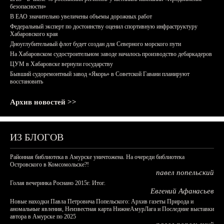
безопасности»
В ЕАО значительно увеличены объемы дорожных работ
Федеральный эксперт по достоинству оценил спортивную инфраструктуру
Хабаровского края
Дноуглубительный флот будет создан для Северного морского пути
На Хабаровском судостроительном заводе началось производство дебаркадеров
ЦУМ в Хабаровске вернули государству
Бывший судоремонтный завод «Якорь» в Советской Гавани планируют
восстановить
Архив новостей >>
ИЗ БЛОГОВ
Районная библиотека в Амурске уничтожена. На очереди библиотека
Островского в Комсомольске?!
павел попельский
Голая вечеринка Роснано 2015г. Итог.
Евгений Афанасьев
Новые находки Павла Петровича Попельского: Архив газеты Природа и
аномальные явления, Неизвестная карта НижнеАмурЛага и Последние выставки
автора в Амурске по 2025