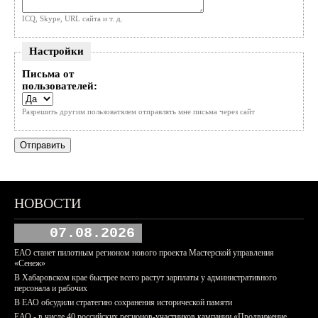
ICQ, Skype, URL сайта и т. д.
Настройки
Письма от
пользователей:
Разрешить другим пользоватялем отправлять мне письма через сайт
НОВОСТИ
07.08.2026
ЕАО станет пилотным регионом нового проекта Мастерской управления
«Сенеж»
В Хабаровском крае быстрее всего растут зарплаты у административного
персонала и рабочих
В ЕАО обсудили стратегию сохранения исторической памяти
ЕАО - в числе 40 российских регионов-участников кампании «Продвижение