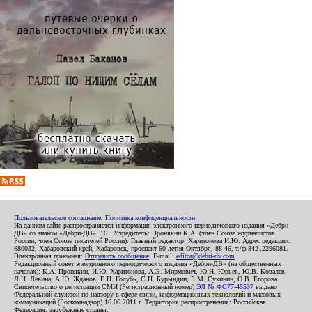
Пользовательское соглашение
,
Политика конфиденциальности
На данном сайте распространяется информация электронного периодического издания «Дебри-
ДВ» со знаком «Дебри-ДВ». 16+ Учредитель: Пронякин К.А. (член Союза журналистов
России, член Союза писателей России). Главный редактор: Харитонова И.Ю. Адрес редакции:
680032, Хабаровский край, Хабаровск, проспект 60-летия Октября, 88-46, т./ф.84212296081.
Электронная приемная:
Отправить сообщение
. E-mail:
editor@debri-dv.com
Редакционный совет электронного периодического издания «Дебри-ДВ» (на общественных
началах): К.А. Пронякин, И.Ю. Харитонова, А.Э. Мирмович, Ю.Н. Юрьев, Ю.В. Ковалев,
Л.Н. Левина, А.Ю. Жданов, Е.Н. Голубь, С.Н. Бурындин, Б.М. Сухинин, О.В. Егорова
Свидетельство о регистрации СМИ (Регистрационный номер)
ЭЛ № ФС77-45537
выдано
Федеральной службой по надзору в сфере связи, информационных технологий и массовых
коммуникаций (Роскомнадзор) 16.06.2011 г. Территория распространения: Российская
Федерация, зарубежные страны.