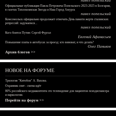
павел попельский
Официальные публикации Павла Петровича Попельского 2023-2025 в Болгарии,
в газетах Тихоокеанская Звезда и Наш Город Амурск
павел попельский
Комсомольск официально продолжает отмечать День памяти жертв сталинских
репрессий: задумаемся...
павел попельский
Кого боится Путин: Сергей Фургал
Евгений Афанасьев
Повышение платы в автобусах за проезд: кто виноват, и что делать?
Олег Паньков
Архив блогов >>
НОВОЕ НА ФОРУМЕ
Трилогия "Китобои" А. Вахова.
Охранник спит - смена идёт
80% российского медиаконтента это телевидение для пациентов психдиспансера
и наркологии.
Перейти на форум >>