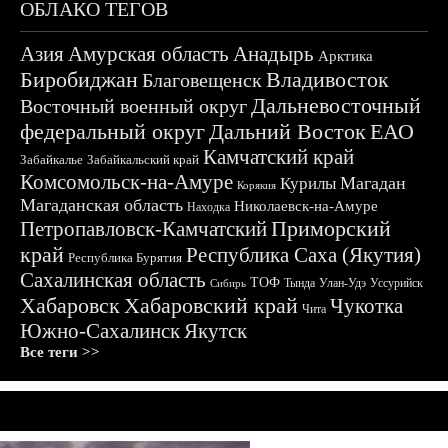
ОБЛАКО ТЕГОВ
Азия
Амурская область
Анадырь
Арктика
Биробиджан
Владивосток
Благовещенск
Дальневосточный
Восточный военный округ
федеральный округ
Дальний Восток
ЕАО
Камчатский край
Забайкалье
Забайкальский край
Комсомольск-на-Амуре
Магадан
Курилы
Корякия
Магаданская область
Николаевск-на-Амуре
Находка
Приморский
Петропавловск-Камчатский
край
Республика Саха (Якутия)
Республика Бурятия
Сахалинская область
ТОФ
Тында
Улан-Удэ
Уссурийск
Сибирь
Хабаровск
Хабаровский край
Чукотка
Чита
Южно-Сахалинск
Якутск
Все теги >>