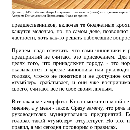
Директор МУП «Бани» Игорь Омарьевич Шелтыганов (слева) с тогдашним мэром 
Андреем Геннадьевичем Пархоменко. Фото из архива.
предшественников, включая те бюджетные крохи,
кажутся мелочью, но, на самом деле, позволяют 
частности, хоть как-то решать наболевшие вопрос
Причем, надо отметить, что сами чиновники и
предприятий не считают это присвоением. Для
целях того, что принадлежит городу, - это но
оказываются в кресле чиновника или руководит
головах, что-то не понятное и не доступное ос
«тумблер» срабатывает, и они уже воспринима
своего, считают все не свое своим личным.
Вот такая метаморфоза. Кто-то может со мной не 
мнение, а у меня - такое. Сразу замечу, что речь
руководителях муниципальных предприятий. Е
головах такой «тумблер» отсутствует. Но это, 
правил, а мы сегодня поговорим о правилах.