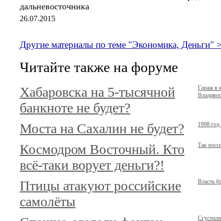
дальневосточника
26.07.2015
Другие материалы по теме "Экономика, Деньги" 
Читайте также на форуме
Хабаровска на 5-тысячной
Гараж в 
Владивост
банкноте не будет?
Моста на Сахалин не будет?
1998 год
Космодром Восточный. Кто
Так росс
всё-таки ворует деньги?!
Птицы атакуют российские
Власть б
самолёты
Сгустили