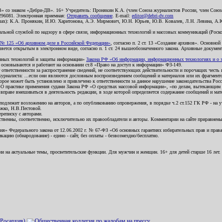
В» со знаком «Дебри-ДВ». 16+ Учредитель: Пронякин К.А. (член Союза журналистов России, член Союза
2296081. Электронная приемная:
Отправить сообщение
. E-mail:
editor@debri-dv.com
алах): К.А. Пронякин, И.Ю. Харитонова, А.Э. Мирмович, Ю.Н. Юрьев, Ю.В. Ковалев, Л.Н. Левина, А.
льной службой по надзору в сфере связи, информационных технологий и массовых коммуникаций (Роском
№ 125 «Об архивном деле в Российской Федерации»
, согласно п. 2 ст. 13 «Создание архивов». Основно
ется открытым в электронном виде, согласно п. 1 ст. 24 вышеобозначенного закона. Архивные документы 
ионных технологий и защиты информации»
Закона РФ «Об информации, информационных технологиях и о за
я основываются и работают на основании ст.8 «Право на доступ к информации» ФЗ-149.
 ответственности за распространение сведений, не соответствующих действительности и порочащих чест
урналиста: ...если они являются дословным воспроизведением сообщений и материалов или их фрагмент
орое может быть установлено и привлечено к ответственности за данное нарушение законодательства Рос
«О практике применения судами Закона РФ «О средствах массовой информации», «по делам, вытекающим 
вправе вмешиваться в деятельность редакции, в ходе которой определяется содержание сообщений и мат
одлежит возложению на авторов, а по опубликованию опровержения, в порядке ч.2 ст.152 ГК РФ - на уч
ожко, Н.В.Пестовой.
ереписку с авторами.
тственны, соответственно, исключительно их правообладатели и авторы. Комментарии на сайте приравне
я» Федерального закона от 12.06.2002 г. № 67-ФЗ «Об основных гарантиях избирательных прав и права н
ацию (обнародование) - едино - сайт, без оплаты - безвозмездно/бесплатно.
ии на актуальные темы, просветительские функции. Для мужчин и женщин. 16+ для детей старше 16 лет.