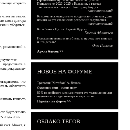
Официальные публикации Павла Петровича
больницы открыто
Попельского 2023-2025 в Болгарии, в газетах
Тихоокеанская Звезда и Наш Город Амурск
павел попельский
 ответ на запрос
Комсомольск официально продолжает отмечать День
памяти жертв сталинских репрессий: задумаемся...
рую слова доктора
павел попельский
езни и убедиться,
Кого боится Путин: Сергей Фургал
Евгений Афанасьев
Повышение платы в автобусах за проезд: кто виноват,
и что делать?
Олег Паньков
», размещенной в
Архив блогов >>
а документы»…
… предоставить в
снова документы»
НОВОЕ НА ФОРУМЕ
огадывается, что
Трилогия "Китобои" А. Вахова.
итель областного
Охранник спит - смена идёт
80% российского медиаконтента это телевидение для
пациентов психдиспансера и наркологии.
инимать какие-то
Перейти на форум >>
ете будет сказано
 т.д., и т.п.
ОБЛАКО ТЕГОВ
й счет. Может, я