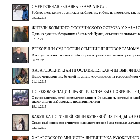
СМЕРТЕЛЬНАЯ РЫБАЛКА «КАМЧАТКИ»-2
Рабское положение российских рыбаков, их гибель на промысле, как
09.12.2015
ЖИТЕЛИ БОЛЬШОГО УССУРИЙСКОГО ОСТРОВА У ХАБАРО
Одна из дюжины бездомных обитателей Чумки, оставшихся зимовать в п
07.12.2015
ВЕРХОВНЫЙ СУД РОССИИ ОТМЕНИЛ ПРИГОВОР САМОМУ
В общей сложности из-за ошибки правоохранителей человек уже провел
06.12.2015
ХАБАРОВСКИЙ КРАЙ ПРОСЛАВИЛСЯ КАК «ПЕРВЫЙ ЖИВ
Право четвероногих бомжей на жизнь отстаивается на всероссийском 
21.11.2015
ПО РЕКОМЕНДАЦИИ ПРАВИТЕЛЬСТВА ЕАО, ПОВЕРИВ ФРИ
С руководителем этой фирмы господином Фридманом, который в какой
знают многие хабаровские предприниматели
19.11.2015
БАБУШКА ПОГИБШЕЙ ЮЛИИ БУЛЕЕВОЙ ИЗ ТЫНДЫ: «ЭТО
Среди разбившихся в египетской авиакатастрофе была молодая дальне
02.11.2015
ХАБАРОВСКОГО МИНИСТРА ЛИТВИНЧУКА РАЗОБЛАЧИЛО