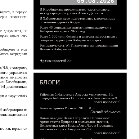
05.08.2026
В Биробиджане прошел мастер-класс стилиста
верить, в первую
международного уровня Алекса Датского
ерка законности
В Хабаровском крае подготовились к возможному
повышению уровня Амура
Более 40 социальных выплат проиндексируют в
е документы, по
Хабаровском крае в 2027 году
ории, после чего
Более 1 000 тонн бензина и дизтоплива доставили в
северные территории Хабаровского края
Бесплатную сеть Wi-Fi запустили на площади имени
иробиджан и моя
Ленина в Хабаровске
валась очередным
Архив новостей >>
за №8, к которому
вого управления
тного имущества
БЛОГИ
рий Биробиджана,
ФИ-диагностика»
Районная библиотека в Амурске уничтожена. На
ции о нарушениях
очереди библиотека Островского в Комсомольске?!
павел попельский
Голая вечеринка Роснано 2015г. Итог.
й лаборатории не
Евгений Афанасьев
ницы вклеивали в
Новые находки Павла Петровича Попельского:
Архив газеты Природа и аномальные явления,
Неизвестная карта НижнеАмурЛага и Последние
что как юрист, он
выставки автора в Амурске по 2025
павел попельский