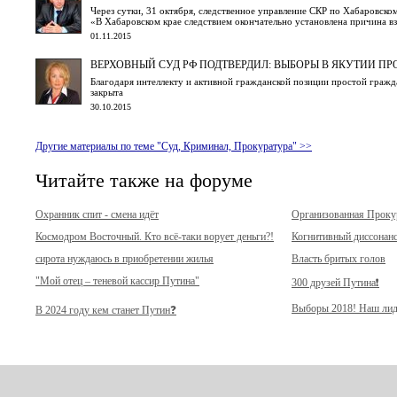
Через сутки, 31 октября, следственное управление СКР по Хабаровско
«В Хабаровском крае следствием окончательно установлена причина вз
01.11.2015
ВЕРХОВНЫЙ СУД РФ ПОДТВЕРДИЛ: ВЫБОРЫ В ЯКУТИИ П
Благодаря интеллекту и активной гражданской позиции простой гражд
закрыта
30.10.2015
Другие материалы по теме "Суд, Криминал, Прокуратура" >>
Читайте также на форуме
Охранник спит - смена идёт
Организованная Прок
Космодром Восточный. Кто всё-таки ворует деньги?!
Когнитивный диссонан
сирота нуждаюсь в приобретении жилья
Власть бритых голов
"Мой отец – теневой кассир Путина"
300 друзей Путина❗️
Выборы 2018! Наш лид
В 2024 году кем станет Путин❓