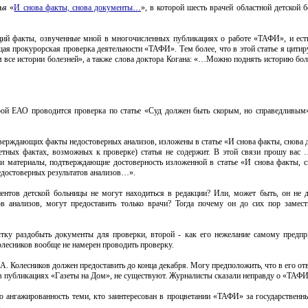
ья «
И снова факты, снова документы…
», в которой шесть врачей областной детской 
щий факты, озвученные мной в многочисленных публикациях о работе «ТАФИ», и есть
ящая прокурорская проверка деятельности «ТАФИ». Тем более, что в этой статье я цити
 все истории болезней», а также слова доктора Когана: «…Можно поднять историю бол
рой ЕАО проводится проверка по статье «Суд должен быть скорым, но справедливым
дтверждающих факты недостоверных анализов, изложены в статье «И снова факты, снов
тных фактах, возможных к проверке) статья не содержит. В этой связи прошу вас 
и материалы, подтверждающие достоверность изложенной в статье «И снова факты, 
достоверных результатов анализов…».
иентов детской больницы не могут находиться в редакции? Или, может быть, он не д
в анализов, могут предоставить только врачи? Тогда почему он до сих пор замест
тку раздобыть документы для проверки, второй - как его нежелание самому предпр
Колесников вообще не намерен проводить проверку.
А. Колесников должен предоставить до конца декабря. Могу предположить, что в его отв
бликациях «Газеты на Дом», не существуют. Журналисты сказали неправду о «ТАФИ», и
 ангажированность теми, кто заинтересован в процветании «ТАФИ» за государственны
.