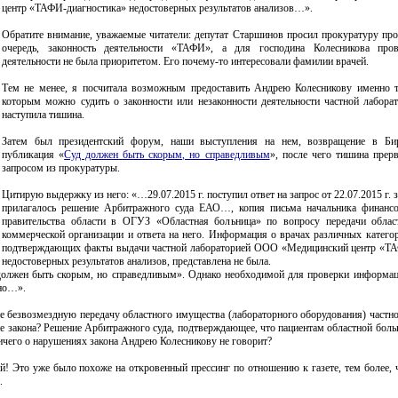
центр «ТАФИ-диагностика» недостоверных результатов анализов…».
Обратите внимание, уважаемые читатели: депутат Старшинов просил прокуратуру про
очередь, законность деятельности «ТАФИ», а для господина Колесникова пров
деятельности не была приоритетом. Его почему-то интересовали фамилии врачей.
Тем не менее, я посчитала возможным предоставить Андрею Колесникову именно т
которым можно судить о законности или незаконности деятельности частной лаборат
наступила тишина.
Затем был президентский форум, наши выступления на нем, возвращение в Б
публикация «
Суд должен быть скорым, но справедливым
», после чего тишина прер
запросом из прокуратуры.
Цитирую выдержку из него: «…29.07.2015 г. поступил ответ на запрос от 22.07.2015 г. 
прилагалось решение Арбитражного суда ЕАО…, копия письма начальника финансо
правительства области в ОГУЗ «Областная больница» по вопросу передачи облас
коммерческой организации и ответа на него. Информация о врачах различных катего
подтверждающих факты выдачи частной лабораторией ООО «Медицинский центр «ТА
недостоверных результатов анализов, представлена не была.
д должен быть скорым, но справедливым». Однако необходимой для проверки информа
жно…».
е безвозмездную передачу областного имущества (лабораторного оборудования) частно
 закона? Решение Арбитражного суда, подтверждающее, что пациентам областной боль
ничего о нарушениях закона Андрею Колесникову не говорит?
ей! Это уже было похоже на откровенный прессинг по отношению к газете, тем более, 
.