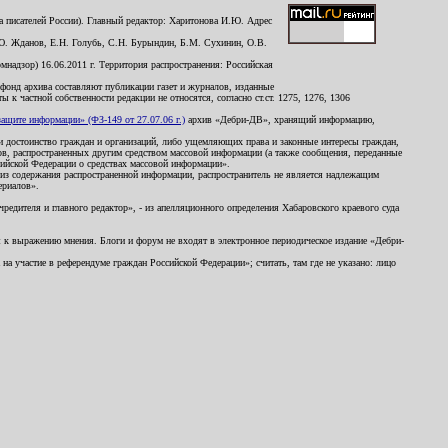
 писателей России). Главный редактор: Харитонова И.Ю. Адрес
Ю. Жданов, Е.Н. Голубь, С.Н. Бурындин, Б.М. Сухинин, О.В.
надзор) 16.06.2011 г. Территория распространения: Российская
й фонд архива составляют публикации газет и журналов, изданные
к частной собственности редакции не относятся, согласно ст.ст. 1275, 1276, 1306
щите информации» (ФЗ-149 от 27.07.06 г.)
архив «Дебри-ДВ», хранящий информацию,
ь и достоинство граждан и организаций, либо ущемляющих права и законные интересы граждан,
ов, распространенных другим средством массовой информации (а также сообщения, переданные
сийской Федерации о средствах массовой информации».
из содержания распространенной информации, распространитель не является надлежащим
ериалов».
редителя и главного редактор», - из апелляционного определения Хабаровского краевого суда
ны к выражению мнения. Блоги и форум не входят в электронное периодическое издание «Дебри-
а участие в референдуме граждан Российской Федерации»; считать, там где не указано: лицо