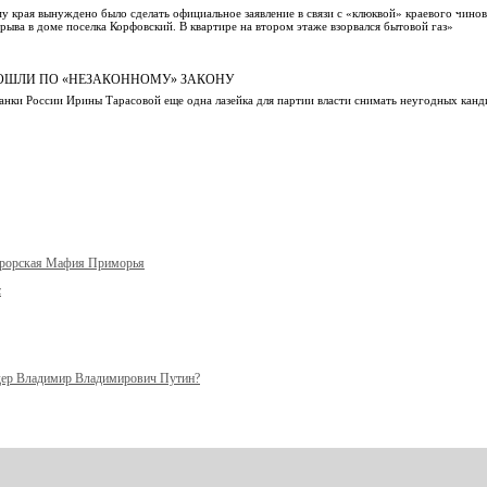
му края вынуждено было сделать официальное заявление в связи с «клюквой» краевого чинов
рыва в доме поселка Корфовский. В квартире на втором этаже взорвался бытовой газ»
РОШЛИ ПО «НЕЗАКОННОМУ» ЗАКОНУ
анки России Ирины Тарасовой еще одна лазейка для партии власти снимать неугодных канд
урорская Мафия Приморья
с
ер Владимир Владимирович Путин?