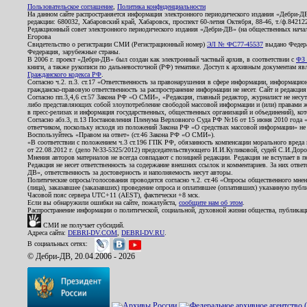
Пользовательское соглашение
,
Политика конфиденциальности
На данном сайте распространяется информация электронного периодического издания «Дебри-Д
редакции: 680032, Хабаровский край, Хабаровск, проспект 60-летия Октября, 88-46, т./ф.8421
Редакционный совет электронного периодического издания «Дебри-ДВ» (на общественных нач
Егорова
Свидетельство о регистрации СМИ (Регистрационный номер)
ЭЛ № ФС77-45537
выдано Федера
Федерация, зарубежные страны.
В 2006 г. проект «Дебри-ДВ» был создан как электронный частный архив, в соответствии с
ФЗ 
книги, а также рукописи по дальневосточной (РФ) тематике. Доступ к архивным документам явля
Гражданского кодекса РФ
.
Согласно ч.2. п.3. ст.17 «Ответственность за правонарушения в сфере информации, информац
гражданско-правовую ответственность за распространение информации не несет. Сайт и редакци
Согласно пп.3,4,6 ст.57 Закона РФ «О СМИ», «Редакция, главный редактор, журналист не несут
либо представляющих собой злоупотребление свободой массовой информации и (или) правами ж
в пресс-релизах и информация государственных, общественных организаций и объединений), кот
Согласно абз.3, п.13 Постановления Пленума Верховного Суда РФ №16 от 15 июня 2010 года 
ответчиком, поскольку исходя из положений Закона РФ «О средствах массовой информации» не 
Воспользуйтесь «Правом на ответ» (ст.46 Закона РФ «О СМИ»).
«В соответствии с положением ч.3 ст.196 ГПК РФ, обязанность компенсации морального вреда п
от 22.08.2012 г. (дело №33-5325/2012) председательствующего И.И.Куликовой, судей С.И.Дор
Мнения авторов материалов не всегда совпадают с позицией редакции. Редакция не вступает в п
Редакция не несет ответственность за содержание внешних ссылок и комментариев. За них отве
ДВ», ответственность за достоверность и наполняемость несут авторы.
Политические опросы/голосования проводятся согласно ч.2. ст.46 «Опросы общественного мнени
(лица), заказавшее (заказавших) проведение опроса и оплатившее (оплативших) указанную публик
Часовой пояс сервера UTC+11 (AEST), фактически +8 мск.
Если вы обнаружили ошибки на сайте, пожалуйста,
сообщите нам об этом
.
Распространение информации о политической, социальной, духовной жизни общества, публикац
СМИ не получает субсидий.
Адреса сайта:
DEBRI-DV.COM
,
DEBRI-DV.RU
.
В социальных сетях:
© Дебри-ДВ, 20.04.2006 - 2026