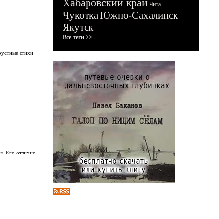
Хабаровский край
Чита
Чукотка
Южно-Сахалинск
Якутск
Все теги >>
грустные стихи
я. Его отлично