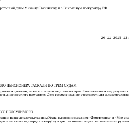
ударственной думы Михаилу Старшинову, и в Генеральную прокуратуру РФ.
26.11.2015 12
ЕЛО ПЕНСИОНЕРА ТАСКАЛИ ПО ТРЕМ СУДАМ
жного движения, за это его лишили водительских прав. Из-за маленького недоразумения 
уть ли не злостного нарушителя. Дело рассматривали по очередности два высокооплачивае
АТУС ПОДСУДИМОГО
танции новые доказательства вины Коэна: выписки из магазинов «Домотехника» и «Мир упа
ервом магазине скороварку и мясорубку и три пластиковых ведра с металлическими ручками