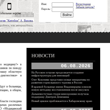
Имя:
Регистрация
Забыли пароль?
Пароль:
обильная версия
огия "Китобои" А. Вахова.
руйтесь, или авторизуйтесь.
НОВОСТИ
ую медицину!» в
06.08.2026
ршинов по поводу
 нашу областную
На Русском острове продолжается создание
-диагностики» и
инфраструктуры для инноваций
Олег Кожемяко представил новые инициативы по
развитию горнолыжного туризма в России
йдут в больницы,
В краевой больнице имени Владимирцева освоили
новую методику восстановления после инсульта
нтацию, в общем,
Дальневосточная студия кинохроники получила
поддержку Дмитрия Демешина
бласти господина
Новый циклон приближается к Хабаровскому краю
рачах различных
ОО «Медицинский