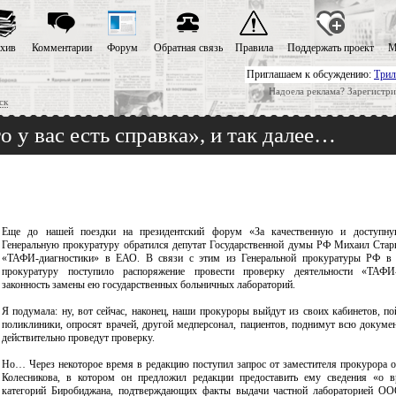
хив
Комментарии
Форум
Обратная связь
Правила
Поддержать проект
М
Приглашаем к обсуждению:
Трил
Надоела реклама? Зарегистри
ск
 у вас есть справка», и так далее…
Еще до нашей поездки на президентский форум «За качественную и доступн
Генеральную прокуратуру обратился депутат Государственной думы РФ Михаил Ста
«ТАФИ-диагностики» в ЕАО. В связи с этим из Генеральной прокуратуры РФ в
прокуратуру поступило распоряжение провести проверку деятельности «ТАФИ
законность замены ею государственных больничных лабораторий.
Я подумала: ну, вот сейчас, наконец, наши прокуроры выйдут из своих кабинетов, по
поликлиники, опросят врачей, другой медперсонал, пациентов, поднимут всю докуме
действительно проведут проверку.
Но… Через некоторое время в редакцию поступил запрос от заместителя прокурора о
Колесникова, в котором он предложил редакции предоставить ему сведения «о в
категорий Биробиджана, подтверждающих факты выдачи частной лабораторией О