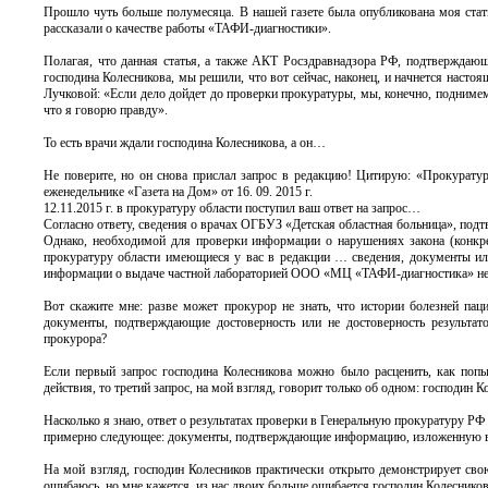
Прошло чуть больше полумесяца. В нашей газете была опубликована моя стат
рассказали о качестве работы «ТАФИ-диагностики».
Полагая, что данная статья, а также АКТ Росздравнадзора РФ, подтверждаю
господина Колесникова, мы решили, что вот сейчас, наконец, и начнется насто
Лучковой: «Если дело дойдет до проверки прокуратуры, мы, конечно, поднимем
что я говорю правду».
То есть врачи ждали господина Колесникова, а он…
Не поверите, но он снова прислал запрос в редакцию! Цитирую: «Прокурату
еженедельнике «Газета на Дом» от 16. 09. 2015 г.
12.11.2015 г. в прокуратуру области поступил ваш ответ на запрос…
Согласно ответу, сведения о врачах ОГБУЗ «Детская областная больница», по
Однако, необходимой для проверки информации о нарушениях закона (конкре
прокуратуру области имеющиеся у вас в редакции … сведения, документы ил
информации о выдаче частной лабораторией ООО «МЦ «ТАФИ-диагностика» не
Вот скажите мне: разве может прокурор не знать, что истории болезней пац
документы, подтверждающие достоверность или не достоверность результато
прокурора?
Если первый запрос господина Колесникова можно было расценить, как попы
действия, то третий запрос, на мой взгляд, говорит только об одном: господин 
Насколько я знаю, ответ о результатах проверки в Генеральную прокуратуру РФ 
примерно следующее: документы, подтверждающие информацию, изложенную в пу
На мой взгляд, господин Колесников практически открыто демонстрирует свою
ошибаюсь, но мне кажется, из нас двоих больше ошибается господин Колесников