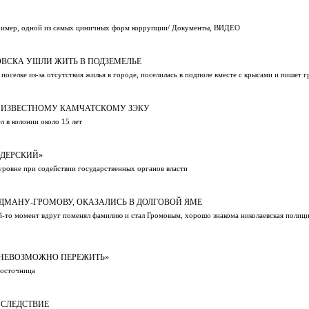
 пример, одной из самых циничных форм коррупции/ Документы, ВИДЕО
ВСКА УШЛИ ЖИТЬ В ПОДЗЕМЕЛЬЕ
оселке из-за отсутствия жилья в городе, поселилась в подполе вместе с крысами и пишет 
 ИЗВЕСТНОМУ КАМЧАТСКОМУ ЗЭКУ
 в колонии около 15 лет
ОДЕРСКИЙ»
уровне при содействии государственных органов власти
ДМАНУ-ГРОМОВУ, ОКАЗАЛИСЬ В ДОЛГОВОЙ ЯМЕ
-то момент вдруг поменял фамилию и стал Громовым, хорошо знакома николаевская полици
 НЕВОЗМОЖНО ПЕРЕЖИТЬ»
восточница
 СЛЕДСТВИЕ