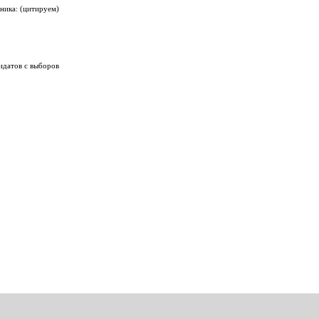
ника: (цитируем)
идатов с выборов