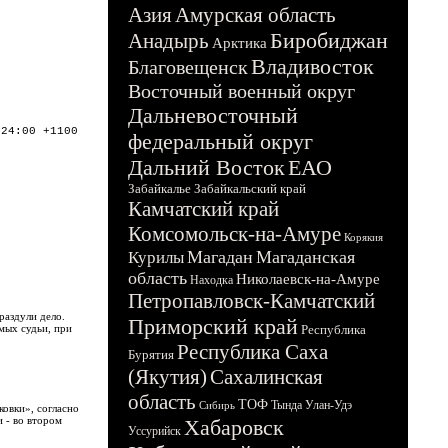
Азия
Амурская область
Биробиджан
Анадырь
Арктика
Владивосток
Благовещенск
Восточный военный округ
Дальневосточный
:24:00 +1100
федеральный округ
Дальний Восток
ЕАО
Забайкалье
Забайкальский край
Камчатский край
Комсомольск-на-Амуре
Корякия
Магадан
Магаданская
Курилы
область
Николаевск-на-Амуре
Находка
Петропавловск-Камчатский
раздули дело.
Приморский край
мых судьи, при
Республика
Республика Саха
Бурятия
(Якутия)
Сахалинская
область
ТОФ
Тында
Улан-Удэ
Сибирь
ковки», согласно
 - во втором
Хабаровск
Уссурийск