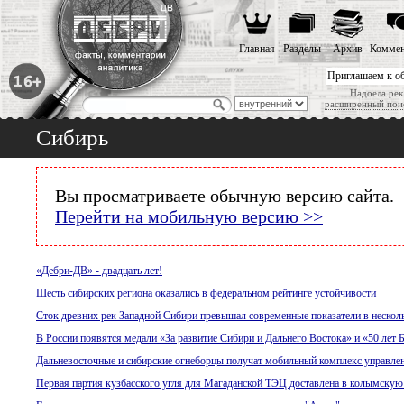
Главная
Разделы
Архив
Коммен
Приглашаем к о
Надоела рек
расширенный пои
Сибирь
Вы просматриваете обычную версию сайта.
Перейти на мобильную версию >>
«Дебри-ДВ» - двадцать лет!
Шесть сибирских региона оказались в федеральном рейтинге устойчивости
Сток древних рек Западной Сибири превышал современные показатели в несколь
В России появятся медали «За развитие Сибири и Дальнего Востока» и «50 лет
Дальневосточные и сибирские огнеборцы получат мобильный комплекс управле
Первая партия кузбасского угля для Магаданской ТЭЦ доставлена в колымскую