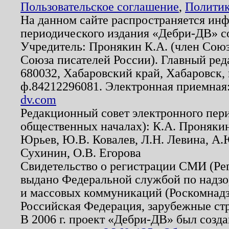
Пользовательское соглашение
,
Политик
На данном сайте распространяется ин
периодического издания «Дебри-ДВ» с
Учредитель: Пронякин К.А. (член Союз
Союза писателей России). Главный ред
680032, Хабаровский край, Хабаровск, п
ф.84212296081. Электронная приемная
dv.com
Редакционный совет электронного пер
общественных началах): К.А. Проняки
Юрьев, Ю.В. Ковалев, Л.Н. Левина, А.
Сухинин, О.В. Егорова
Свидетельство о регистрации СМИ (Р
выдано Федеральной службой по надзо
и массовых коммуникаций (Роскомнадзо
Российская Федерация, зарубежные ст
В 2006 г. проект «Дебри-ДВ» был созда