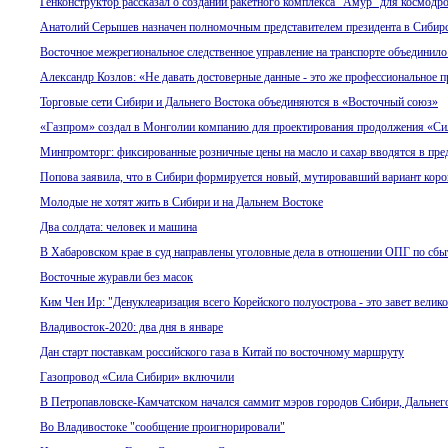
Генконструктор рассказал о создании ракетного комплекса "Амур" для космод
Анатолий Серышев назначен полномочным представителем президента в Сибир
Восточное межрегиональное следственное управление на транспорте объедини
Александр Козлов: «Не давать достоверные данные - это же профессиональное п
Торговые сети Сибири и Дальнего Востока объединяются в «Восточный союз»
«Газпром» создал в Монголии компанию для проектирования продолжения «Си
Минпромторг: фиксированные розничные цены на масло и сахар вводятся в пре
Попова заявила, что в Сибири формируется новый, мутировавший вариант коро
Молодые не хотят жить в Сибири и на Дальнем Востоке
Два солдата: человек и машина
В Хабаровском крае в суд направлены уголовные дела в отношении ОПГ по сбы
Восточные журавли без масок
Ким Чен Ир: "Денуклеаризация всего Корейского полуострова - это завет вели
Владивосток-2020: два дня в январе
Дан старт поставкам российского газа в Китай по восточному маршруту
Газопровод «Сила Сибири» включили
В Петропавловске-Камчатском начался саммит мэров городов Сибири, Дальнег
Во Владивостоке "сообщение проигнорировали"