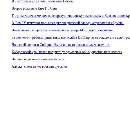
Из ресторана - в Герои Советского Союза
Второе рождение Ким Ир Сена
Тигрица Казачка меняет приморскую «прописку» на зоопарк в Красноярском кр
В ТюмГУ печатают новый энциклопедический словарь-справочник «Ермак»
Начальника Сибирского регионального центра МЧС ждет повышение
За две недели работы призывных комиссий в ВВО призвали около 2,5 тысяч гра
Японский солдат в Сибири: «Было принято решение сжечь всех…»
Хабаровский край начал получать уведомления об имущественных налогах
Первый на дальневосточном берегу
Аляска: с кем за нее воевали русские?