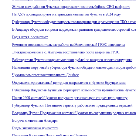
Жители всех районов Чукотки продолжают помогать бойцам СВО на фронте
На 7,5% проиндексируют материнский капитал на Чукотке в 2024 году
Губернатор Чукотки обсудил вопросы геологоразведки и размещения ТБО с гл
В Анадыре обсудили вопросы поддержки и развития традиционных отраслей хо
Годы летят, олени тают
Ремонтно-восстановительные работы на Эгвекинотской ГРЭС завершены
Электроснабжение в с. Амгуэма восстановлено после аварии на ГРЭС
Работодатели Чукотки получат миллион рублей за каждого нового сотрудника
Исполнение поручений губернатора Чукотки обсудили оленеводы и морзверобои
Чукотка помогает восстанавливать Донбасс
Определен перинатальный центр для направления с Чукотки будущих мам
Губернатор Владислав Кузнецов формирует новый состав правительства Чукотк
Почти 2600 жителей Чукотки получают региональную социальную доплату
Губернатор Чукотки: Повышаем зарплату работникам традиционных отраслей
Владимир Путин: Предложения жителей Чукотки по сохранению родных языков
Встреча с жителями Анадыря
Будем значительно прирастать
Президент Владимир Путин побывал на Чукотке