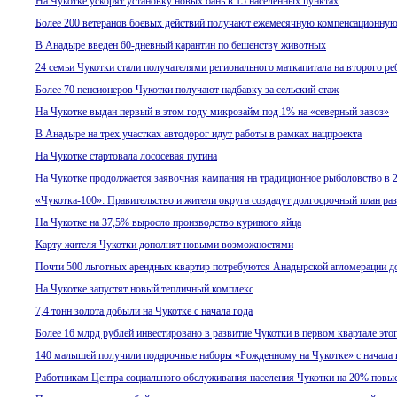
На Чукотке ускорят установку новых бань в 15 населенных пунктах
Более 200 ветеранов боевых действий получают ежемесячную компенсационную
В Анадыре введен 60-дневный карантин по бешенству животных
24 семьи Чукотки стали получателями регионального маткапитала на второго ре
Более 70 пенсионеров Чукотки получают надбавку за сельский стаж
На Чукотке выдан первый в этом году микрозайм под 1% на «северный завоз»
В Анадыре на трех участках автодорог идут работы в рамках нацпроекта
На Чукотке стартовала лососевая путина
На Чукотке продолжается заявочная кампания на традиционное рыболовство в 
«Чукотка-100»: Правительство и жители округа создадут долгосрочный план ра
На Чукотке на 37,5% выросло производство куриного яйца
Карту жителя Чукотки дополнят новыми возможностями
Почти 500 льготных арендных квартир потребуются Анадырской агломерации до
На Чукотке запустят новый тепличный комплекс
7,4 тонн золота добыли на Чукотке с начала года
Более 16 млрд рублей инвестировано в развитие Чукотки в первом квартале этог
140 малышей получили подарочные наборы «Рожденному на Чукотке» с начала 
Работникам Центра социального обслуживания населения Чукотки на 20% повы