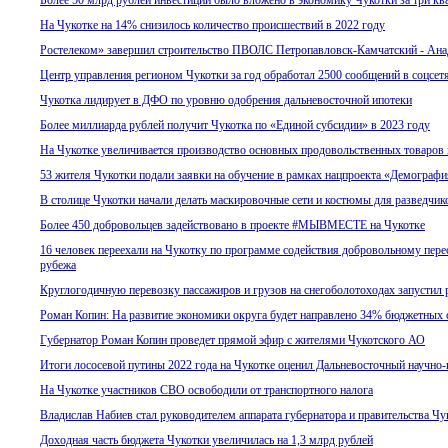
Более 50 млрд рублей инвестиций было вложено в экономику Чукотки за три ква
На Чукотке на 14% снизилось количество происшествий в 2022 году
Ростелеком» завершил строительство ПВОЛС Петропавловск-Камчатский - Ан
Центр управления регионом Чукотки за год обработал 2500 сообщений в соцсет
Чукотка лидирует в ДФО по уровню одобрения дальневосточной ипотеки
Более миллиарда рублей получит Чукотка по «Единой субсидии» в 2023 году
На Чукотке увеличивается производство основных продовольственных товаров 
53 жителя Чукотки подали заявки на обучение в рамках нацпроекта «Демографи
В столице Чукотки начали делать маскировочные сети и костюмы для разведчик
Более 450 добровольцев задействовано в проекте #МЫВМЕСТЕ на Чукотке
16 человек переехали на Чукотку по программе содействия добровольному пере
рубежа
Круглогодичную перевозку пассажиров и грузов на снегоболотоходах запустил
Роман Копин: На развитие экономики округа будет направлено 34% бюджетных с
Губернатор Роман Копин проведет прямой эфир с жителями Чукотского АО
Итоги лососевой путины 2022 года на Чукотке оценил Дальневосточный научно
На Чукотке участников СВО освободили от транспортного налога
Владислав Набиев стал руководителем аппарата губернатора и правительства Ч
Доходная часть бюджета Чукотки увеличилась на 1,3 млрд рублей