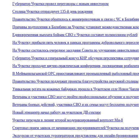
Губернатор Чукотки провел переговоры с новым инвестором
Столица Чукотки отпразднует 135-й день рождения
Правительство Чукотки обратилось к авиаперевозчикам в связи с ЧС в Билибин
Причины подтопления в Билибино на Чукотке установит межведомственная ком
Единовременная выплата бойцам СВО с Чукотки составит полмиллиона рублей
На Чукотку прибыли пять человек в рамках программы добровольного переселе
На Чукотке состоялось очередное заседание Совета по улучшению инвестклимат
Губернатор Чукотки и генеральный консул КНР обсудили перспективы сотрудни
На Чукотке проходит научно-практическая конференция, посвященная реабилит
В Мейныпильгынской ОРС приостанавливают промышленный рыболовный про
Правительство Чукотки поддержит проекты благоустройства окружной столицы
Уникальная регата на кожаных байдарках прошла в Чукотском селе Новое Чапл
Ветераны и участники СВО могут пройти профессиональное обучение и получит
Ветераны боевых действий, участники СВО и их семьи могут бесплатно получит
Новый этноцентр начал работу на чукотском ДВ-гектаре
Чукотке передали в лизинг второй модернизированный вертолет Ми-8
Стартовал прием заявок от начинающих предпринимателей Чукотки на получение
Экскурсии от чукотских туроператоров представлены для онлайн-бронирования