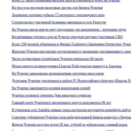
Более 22 тысяч обращений жителей зарегистрировали в МФЦ на Чукотке
На три года продлили налоговые льготы для бизнеса Чукотки
Лоринские охотники добыли 17-метрового гренландского кита
Строительство участковой больницы завершили в селе Рыткучи
На Чукотке ввели новую меру поддержки для пенсионеров – ветеранов труда
Воспитанники детского сада на Чукотке передали рисунки участникам СВО
Более 250 человек обратились в Филиал Госфонда «Защитники Отечества» Чукот
Жителям Чукотки предлагают поучаствовать в тренировке дистанционного элек
Число подписчиков госпабликов Чукотки превысило 60 тысяч
Мощи святого великомученика Георгия Победоносца привезут в Анадырь
На Чукотке завершилась промышленная заготовка мяса оленя
Делегация Чукотки участвовала в работе IV Всероссийского форума «Народы Р
На Чукотке завершается осенняя корализация оленей
Чукотка готовится отметить День народного единства
Главной газете Чукотского автономного округа исполнилось 90 лет
В чукотском селе Анюйск раньше срока построили модульную врачебную амбу
Советник губернатора Чукотки стала победительницей финала конкурса «Лидер
Житель Чукотки получил почти 50 тыс. рублей за добровольно сданный порох