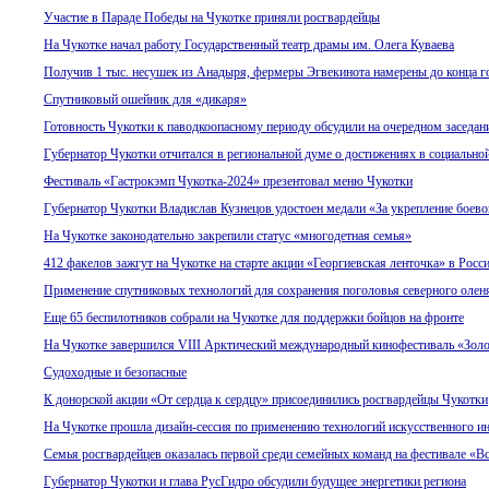
Участие в Параде Победы на Чукотке приняли росгвардейцы
На Чукотке начал работу Государственный театр драмы им. Олега Куваева
Получив 1 тыс. несушек из Анадыря, фермеры Эгвекинота намерены до конца го
Спутниковый ошейник для «дикаря»
Готовность Чукотки к паводкоопасному периоду обсудили на очередном заседан
Губернатор Чукотки отчитался в региональной думе о достижениях в социально
Фестиваль «Гастрокэмп Чукотка-2024» презентовал меню Чукотки
Губернатор Чукотки Владислав Кузнецов удостоен медали «За укрепление боево
На Чукотке законодательно закрепили статус «многодетная семья»
412 факелов зажгут на Чукотке на старте акции «Георгиевская ленточка» в Росс
Применение спутниковых технологий для сохранения поголовья северного оленя
Еще 65 беспилотников собрали на Чукотке для поддержки бойцов на фронте
На Чукотке завершился VIII Арктический международный кинофестиваль «Зол
Судоходные и безопасные
К донорской акции «От сердца к сердцу» присоединились росгвардейцы Чукотки
На Чукотке прошла дизайн-сессия по применению технологий искусственного ин
Семья росгвардейцев оказалась первой среди семейных команд на фестивале «В
Губернатор Чукотки и глава РусГидро обсудили будущее энергетики региона