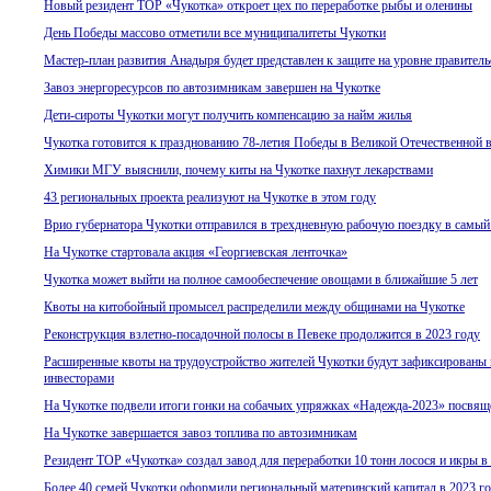
Новый резидент ТОР «Чукотка» откроет цех по переработке рыбы и оленины
День Победы массово отметили все муниципалитеты Чукотки
Мастер-план развития Анадыря будет представлен к защите на уровне правитель
Завоз энергоресурсов по автозимникам завершен на Чукотке
Дети-сироты Чукотки могут получить компенсацию за найм жилья
Чукотка готовится к празднованию 78-летия Победы в Великой Отечественной 
Химики МГУ выяснили, почему киты на Чукотке пахнут лекарствами
43 региональных проекта реализуют на Чукотке в этом году
Врио губернатора Чукотки отправился в трехдневную рабочую поездку в самый
На Чукотке стартовала акция «Георгиевская ленточка»
Чукотка может выйти на полное самообеспечение овощами в ближайшие 5 лет
Квоты на китобойный промысел распределили между общинами на Чукотке
Реконструкция взлетно-посадочной полосы в Певеке продолжится в 2023 году
Расширенные квоты на трудоустройство жителей Чукотки будут зафиксированы
инвесторами
На Чукотке подвели итоги гонки на собачьих упряжках «Надежда-2023» посвя
На Чукотке завершается завоз топлива по автозимникам
Резидент ТОР «Чукотка» создал завод для переработки 10 тонн лосося и икры в
Более 40 семей Чукотки оформили региональный материнский капитал в 2023 г