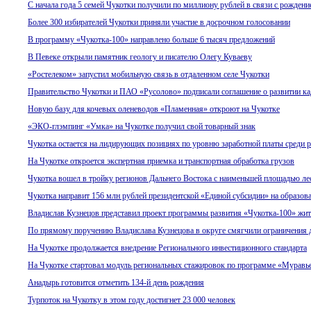
С начала года 5 семей Чукотки получили по миллиону рублей в связи с рожден
Более 300 избирателей Чукотки приняли участие в досрочном голосовании
В программу «Чукотка-100» направлено больше 6 тысяч предложений
В Певеке открыли памятник геологу и писателю Олегу Куваеву
«Ростелеком» запустил мобильную связь в отдаленном селе Чукотки
Правительство Чукотки и ПАО «Русолово» подписали соглашение о развитии ка
Новую базу для кочевых оленеводов «Пламенная» откроют на Чукотке
«ЭКО-глэмпинг «Умка» на Чукотке получил свой товарный знак
Чукотка остается на лидирующих позициях по уровню заработной платы среди 
На Чукотке откроется экспертная приемка и транспортная обработка грузов
Чукотка вошел в тройку регионов Дальнего Востока с наименьшей площадью л
Чукотка направит 156 млн рублей президентской «Единой субсидии» на образов
Владислав Кузнецов представил проект программы развития «Чукотка-100» жи
По прямому поручению Владислава Кузнецова в округе смягчили ограничения
На Чукотке продолжается внедрение Регионального инвестиционного стандарта
На Чукотке стартовал модуль региональных стажировок по программе «Мурав
Анадырь готовится отметить 134-й день рождения
Турпоток на Чукотку в этом году достигнет 23 000 человек