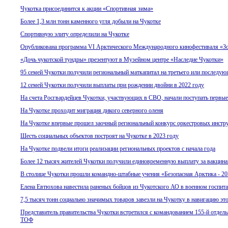
Чукотка присоединится к акции «Спортивная зима»
Более 1,3 млн тонн каменного угля добыли на Чукотке
Спортивную элиту определили на Чукотке
Опубликована программа VI Арктического Международного кинофестиваля «З
«Дочь чукотской тундры» презентуют в Музейном центре «Наследие Чукотки»
95 семей Чукотки получили региональный маткапитал на третьего или последую
12 семей Чукотки получили выплаты при рождении двойни в 2022 году
На счета Росгвардейцев Чукотки, участвующих в СВО, начали поступать первы
На Чукотке проходит миграция дикого северного оленя
На Чукотке впервые прошел заочный региональный конкурс оркестровых инстр
Шесть социальных объектов построят на Чукотке в 2023 году
На Чукотке подвели итоги реализации региональных проектов с начала года
Более 12 тысяч жителей Чукотки получили единовременную выплату за вакцина
В столице Чукотки прошли командно-штабные учения «Безопасная Арктика - 2
Елена Евтюхова навестила раненых бойцов из Чукотского АО в военном госпита
7,5 тысяч тонн социально значимых товаров завезли на Чукотку в навигацию это
Представитель правительства Чукотки встретился с командованием 155-й отдел
ТОФ