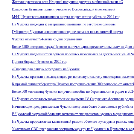
Жители чукотского села Илирней получили доступ к мобильной связи 4G
Владислав Кузнецов принял участие во Всероссийской ёлке желаний
МФЦ Чукотского автономного округа подвел итоги работы за 2024 год
На Чукотке подходит к завершению кампания по заготовке оленины
Губернатор Чукотки исполнит новогодние желания юных жителей округа
Чукотка отмечает 94-летие со дня образования
Более 4500 ветеранов труда Чукотки получат единовременную выплату ко Дню 
На Чукотке подвели итоги добычи полезных ископаемых за десять месяцев 2024
Принят бюджет Чукотки на 2025 год
«Спортивную элиту» определили на Чукотке
На Чукотке приняли в эксплуатацию региональную систему оповещения населен
К прямой линии губернатора Чукотки поступило свыше 300 вопросов от жителе
Более 500 жительниц Чукотки получили пособие по беременности и родам в 202
На Чукотке состоялось торжественное закрытие IV Окружного фестиваля родн
Начинающие предприниматели Чукотки получили более 5 миллионов рублей на 
В Чукотской окружной больнице встречают специалистов научных медицинских 
На Чукотке продолжается капитальный ремонт объектов культуры в рамках нац
Участникам СВО предложили построить карьеру на Чукотке и в Приморье в ход