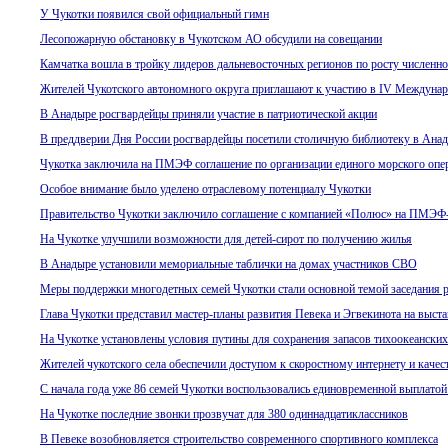
У Чукотки появился свой официальный гимн
Лесопожарную обстановку в Чукотском АО обсудили на совещании
Камчатка вошла в тройку лидеров дальневосточных регионов по росту численно
Жителей Чукотского автономного округа приглашают к участию в IV Междуна
В Анадыре росгвардейцы приняли участие в патриотической акции
В преддверии Дня России росгвардейцы посетили столичную библиотеку в Ана
Чукотка заключила на ПМЭФ соглашение по организации единого морского опер
Особое внимание было уделено отраслевому потенциалу Чукотки
Правительство Чукотки заключило соглашение с компанией «Полюс» на ПМЭФ
На Чукотке улучшили возможности для детей-сирот по получению жилья
В Анадыре установили мемориальные таблички на домах участников СВО
Меры поддержки многодетных семей Чукотки стали основной темой заседания р
Глава Чукотки представил мастер-планы развития Певека и Эгвекинота на выст
На Чукотке установлены условия путины для сохранения запасов тихоокеанских
Жителей чукотского села обеспечили доступом к скоростному интернету и каче
С начала года уже 86 семей Чукотки воспользовались единовременной выплатой
На Чукотке последние звонки прозвучат для 380 одиннадцатиклассников
В Певеке возобновляется строительство современного спортивного комплекса