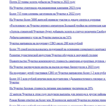
Почти 22 тонны золота добыли на Чукотке в 2022 году
На Чукотке стартовала декларационная кампания 2023 года
Более 715 тонн оленины заготовили на Чукотке в 2022 году
На Чукотке более 5000 жителей приняли участие в декаде спорта и здоровья
«Ростелеком» на Чукотке перевел операторов Большой тройки на оптические ка
«Артель старателей Чукотки» будет добывать золото в статусе резидента Свобод
Добыча каменного угля на Чукотке выросла на 51%
Чукотка направила на поддержку СВО около 200 млн рублей
Более 70 семей воспользовались поддержкой на основании социального контракт
Развитие туристической индустрии Чукотки обсудили в окружной столице
Правительство Чукотки компенсирует стоимость санаторно-курортных путевок 
На Чукотке распределили квоты на вылов водных биоресурсов в 2023 году
На поддержку детей участников СВО от Чукотки направлено более 1,2 млн рубл
Более 10,5 млн рублей перечислили получателям «Дальневосточного гектара» в 
Чукотке
На Чукотке базовая стоимость питания школьников увеличена на 20%
22 жителя Чукотки в этом году получили выплаты для переезда в другие районы
Роман Копин ответил на более чем 30 вопросов жителей Чукотки во время прям