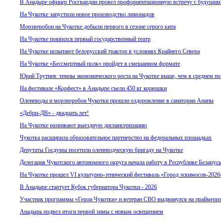
В Анадыре офицер Росгвардии провел профориентационную встречу с будущи
На Чукотке запустили новое производство лимонадов
Морзверобои на Чукотке добыли первого в сезоне серого кита
На Чукотке появился первый государственный театр
На Чукотке испытают белорусский трактор в условиях Крайнего Севера
На Чукотке «Бессмертный полк» пройдет в смешанном формате
Юрий Трутнев: темпы экономического роста на Чукотке выше, чем в среднем 
На фестивале «Корфест» в Анадыре съели 450 кг корюшки
Оленеводы и морзверобои Чукотки прошли оздоровление в санатории Анапы
«Дебри-ДВ» - двадцать лет!
На Чукотке развивают выездную диспансеризацию
Чукотка расширила образовательное партнерство на федеральных площадках
Депутаты Госдумы посетили оленеводческую бригаду на Чукотке
Делегация Чукотского автономного округа начала работу в Республике Беларусь
На Чукотке прошел VI культурно-этнический фестиваль «Город эскимосов-2026
В Анадыре стартует Кубок губернатора Чукотки - 2026
Участник программы «Герои Чукотки» и ветеран СВО выдвинулся на праймери
Анадырь подвел итоги первой зимы с новым освещением