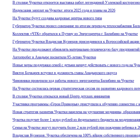
В столице Чукотки откроется выставка работ легендарной Уэленской косторезно
Индексация зарплат на Чукотке: итоги 2025 года и планы на 2026
На Чукотке будут созданы кадровые центры нового типа
Губернатор Чукотки провел совещание по итогам перевода теплоснабжения Бил
Коллектив «ЧТК» обратился к Путину из Энергоцентра г. Билибино на Чукотке
Губернатор Чукотки Владислав Кузнецов присоединился к Всероссийской акции
На Чукотке продолжают обновлять материально-техническую базу предприятий
Автопробег в Анадыре посвятили 95-летию Чукотки
Новые меры поддержки семей с детьми начнут действовать с нового года на Чук
Виктор Бочкарев вступил в должность главы Анадырского округа
Чиновники проверили ход работы нового энергоцентра Билибино на Чукотке
На Чукотке состоялась первая стратегическая сессия по развитию кадрового пот
В столице Чукотки открылся новый Центр детских инициатив
Участники программы «Герои Приморья» приступили к обучению совместно с к
Новая стратегия развития Чукотки нацелена на улучшение медицины, образован
Чукотка получит более 1 млрд рублей из федерального бюджета на модернизац
Семьи на Чукотке могут получить более 2 млн рублей при рождении ребенка в 2
Владислав Кузнецов: Чукотка обеспечена на 100% яйцом собственного производс