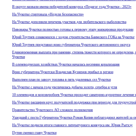
В округе назвали имена победителей конкурса «Педагог года Чукотки - 2023»
На Чукотке стартовала «Неделя безопасности»
На Чукотке дополнили перечень участков для любительского рыболовства
Пивовары Чукотки полностью готовы к первому этапу маркировки продукции
Юрий Трутнев ознакомился с ходом строительства Баимского ГОКа на Чукотке
Юрий Трутнев представил врио губернатора Чукотского автономного округа
Единовременная выплата при ранении, степень тяжести которого не определена, 
Чукотки
В оленеводческих хозяйствах Чукотки началась весенняя корализация
Врио губернатора Чукотски Владислав Кузнецов прибыл в регион
Выполнен план по завозу топлива в пять удаленных сел Чукотки
На Чукотке с начала года увеличилась добыча золота, серебра и угля
10 оленеводов и морзверобоев Чукотки проходят санаторно-курортное лечение 
На Чукотке расширен круг получателей поддержки при переезде для трудоустро
Правительство Чукотского АО сложило полномочия
Ушедший с поста Губернатора Чукотки Роман Копин поблагодарил жителей за о
На Чукотке подвели итоги главного литературного конкурса им. Юрия Рытхэу
Путин сменил главу Чукотки