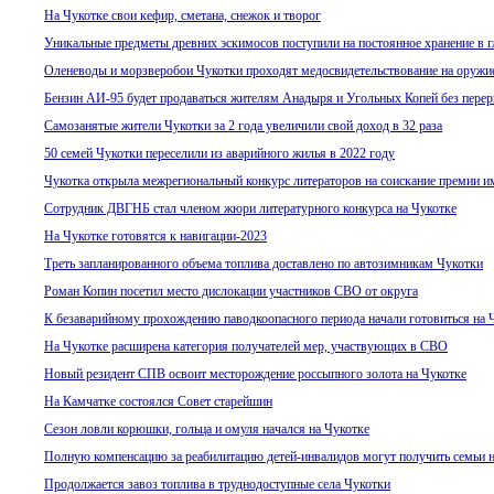
На Чукотке свои кефир, сметана, снежок и творог
Уникальные предметы древних эскимосов поступили на постоянное хранение в 
Оленеводы и морзверобои Чукотки проходят медосвидетельствование на оружи
Бензин АИ-95 будет продаваться жителям Анадыря и Угольных Копей без пере
Самозанятые жители Чукотки за 2 года увеличили свой доход в 32 раза
50 семей Чукотки переселили из аварийного жилья в 2022 году
Чукотка открыла межрегиональный конкурс литераторов на соискание премии и
Сотрудник ДВГНБ стал членом жюри литературного конкурса на Чукотке
На Чукотке готовятся к навигации-2023
Треть запланированного объема топлива доставлено по автозимникам Чукотки
Роман Копин посетил место дислокации участников СВО от округа
К безаварийному прохождению паводкоопасного периода начали готовиться на 
На Чукотке расширена категория получателей мер, участвующих в СВО
Новый резидент СПВ освоит месторождение россыпного золота на Чукотке
На Камчатке состоялся Совет старейшин
Сезон ловли корюшки, гольца и омуля начался на Чукотке
Полную компенсацию за реабилитацию детей-инвалидов могут получить семьи н
Продолжается завоз топлива в труднодоступные села Чукотки