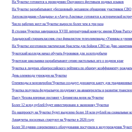
На Чукотке готовятся к проведению Окружного фестиваля родных языков
На Чукотке разрабатывают «бесшовный» механизм обращения участников СВО
Автоэкспедиции «Анадырь» и «Амур-Арктика» готовятся к исторической встре
Число рабочих мест на Чукотке выросло более чем в три раза
В столице Чукотки завершился XVIII литературный конкурс имени Юрия Рытхэ
Анадырский старшеклассник стал финалистом телеолимпиады «Умницы и умни
На Чукотке изготовили тактические браслеты для бойцов СВО ко Дню защитник
Чукотский колледж начал обучать буровиков для золотодобычи
Чукотские школьники разрабатывают серию настольных игр о родном крае
Чукотка в лидерах общероссийского рейтинга по общему коэффициенту рождае
День оленевода учрежден на Чукотке
Оленеводы и морзверобои Чукотки создадут дорожную карту для традиционны
Чукотка получила федеральную поддержку на авиаперелеты и развитие транспо
Пьесу Чехова впервые поставят у Берингова моря на Чукотке
Более 12 млрд рублей будет инвестировано в экономику Чукотки
По нацпроекту на Чукотке будет выделено более 18 млн рублей на социальные к
Авиаучеты лососевых стартуют на Чукотке в 2026 году
Более 50 единиц современного оборудования поступили в медучреждения Чукот