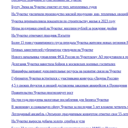
Бухту Эмма на Чукотке очистят от трех затопленных судов
На Чукотке увеличили производство мясной продукции, яиц, тепличных овощей
Чукотка перевыполнила показатели по строительству жилья в 2023 году
Меры поддержки семей на Чукотке: миллион рублей за рождение двойни
На Чукотке отмечают праздник Пэгытти
Более 15 тонн гуманитарного груза передала Чукотка жителям новых регионов 
Первых заместителей губернатора утвердили на Чукотке
Нового начальника управления ФСБ России по Чукотскому АО представили в пр
Делегация Чукотки навестила бойцов в московских военных госпиталях
Минцифры направит дополнительные ресурсы на развитие связи на Чукотке
Губернатор Чукотки встретился с участниками конкурса «Лидеры России»
4,5 т свежих фруктов и овощей доставлены заказным авиарейсом в Провидения
Правительство Чукотки прогнозирует рост
На три года продлены налоговые послабления для бизнеса Чукотки
В экономику и социальную сферу Чукотки за последние 5 лет вложено четверть 
Легендарный ансамбль «Эргырон» праздничным концертом отметил свое 55-лет
На Чукотке выросла добыча золота, серебра и угля