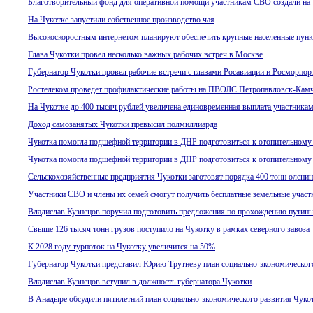
Благотворительный фонд для оперативной помощи участникам СВО создали на
На Чукотке запустили собственное производство чая
Высокоскоростным интернетом планируют обеспечить крупные населенные пунк
Глава Чукотки провел несколько важных рабочих встреч в Москве
Губернатор Чукотки провел рабочие встречи с главами Росавиации и Росморпор
Ростелеком проведет профилактические работы на ПВОЛС Петропавловск-Камч
На Чукотке до 400 тысяч рублей увеличена единовременная выплата участник
Доход самозанятых Чукотки превысил полмиллиарда
Чукотка помогла подшефной территории в ДНР подготовиться к отопительному
Чукотка помогла подшефной территории в ДНР подготовиться к отопительному
Сельскохозяйственные предприятия Чукотки заготовят порядка 400 тонн олени
Участники СВО и члены их семей смогут получить бесплатные земельные участ
Владислав Кузнецов поручил подготовить предложения по прохождению путин
Свыше 126 тысяч тонн грузов поступило на Чукотку в рамках северного завоза
К 2028 году турпоток на Чукотку увеличится на 50%
Губернатор Чукотки представил Юрию Трутневу план социально-экономического
Владислав Кузнецов вступил в должность губернатора Чукотки
В Анадыре обсудили пятилетний план социально-экономического развития Чуко