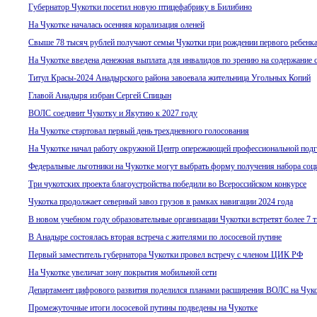
Губернатор Чукотки посетил новую птицефабрику в Билибино
На Чукотке началась осенняя корализация оленей
Свыше 78 тысяч рублей получают семьи Чукотки при рождении первого ребенк
На Чукотке введена денежная выплата для инвалидов по зрению на содержание 
Титул Красы-2024 Анадырского района завоевала жительница Угольных Копий
Главой Анадыря избран Сергей Спицын
ВОЛС соединит Чукотку и Якутию к 2027 году
На Чукотке стартовал первый день трехдневного голосования
На Чукотке начал работу окружной Центр опережающей профессиональной под
Федеральные льготники на Чукотке могут выбрать форму получения набора соц
Три чукотских проекта благоустройства победили во Всероссийском конкурсе
Чукотка продолжает северный завоз грузов в рамках навигации 2024 года
В новом учебном году образовательные организации Чукотки встретят более 7 
В Анадыре состоялась вторая встреча с жителями по лососевой путине
Первый заместитель губернатора Чукотки провел встречу с членом ЦИК РФ
На Чукотке увеличат зону покрытия мобильной сети
Департамент цифрового развития поделился планами расширения ВОЛС на Чук
Промежуточные итоги лососевой путины подведены на Чукотке