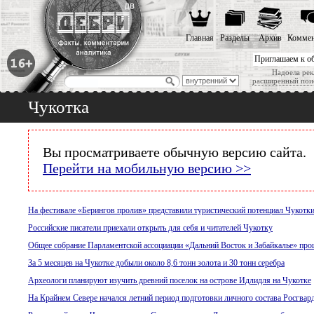
Главная
Разделы
Архив
Коммен
Приглашаем к о
Надоела рек
расширенный пои
Чукотка
Вы просматриваете обычную версию сайта.
Перейти на мобильную версию >>
На фестивале «Берингов пролив» представили туристический потенциал Чукотк
Российские писатели приехали открыть для себя и читателей Чукотку
Общее собрание Парламентской ассоциации «Дальний Восток и Забайкалье» про
За 5 месяцев на Чукотке добыли около 8,6 тонн золота и 30 тонн серебра
Археологи планируют изучить древний поселок на острове Идлидля на Чукотке
На Крайнем Севере начался летний период подготовки личного состава Росгвар