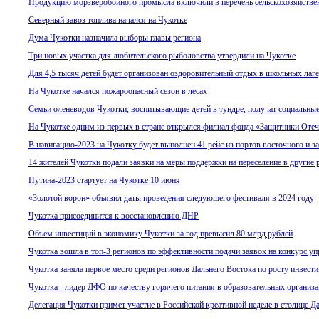
Продукцию морзверобойного промысла включили в перечень сельскохозяйстве
Северный завоз топлива начался на Чукотке
Дума Чукотки назначила выборы главы региона
Три новых участка для любительского рыболовства утвердили на Чукотке
Для 4,5 тысяч детей будет организован оздоровительный отдых в школьных лаг
На Чукотке начался пожароопасный сезон в лесах
Семьи оленеводов Чукотки, воспитывающие детей в тундре, получат социальны
На Чукотке одним из первых в стране открылся филиал фонда «Защитники Отеч
В навигацию-2023 на Чукотку будет выполнен 41 рейс из портов восточного и з
14 жителей Чукотки подали заявки на меры поддержки на переселение в другие 
Путина-2023 стартует на Чукотке 10 июня
«Золотой ворон» объявил даты проведения следующего фестиваля в 2024 году
Чукотка присоединится к восстановлению ДНР
Объем инвестиций в экономику Чукотки за год превысил 80 млрд рублей
Чукотка вошла в топ-3 регионов по эффективности подачи заявок на конкурс у
Чукотка заняла первое место среди регионов Дальнего Востока по росту инвест
Чукотка - лидер ДФО по качеству горячего питания в образовательных организ
Делегация Чукотки примет участие в Российской креативной неделе в столице Д