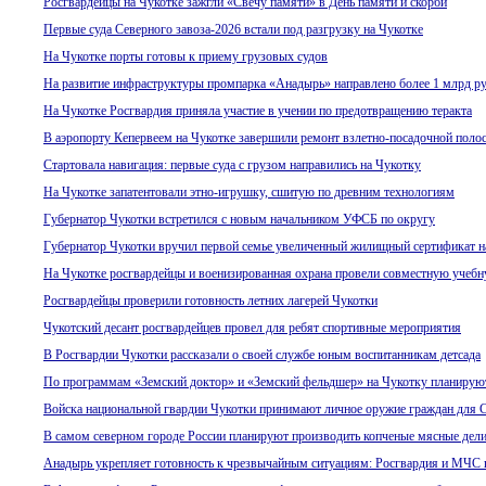
Росгвардейцы на Чукотке зажгли «Свечу памяти» в День памяти и скорби
Первые суда Северного завоза-2026 встали под разгрузку на Чукотке
На Чукотке порты готовы к приему грузовых судов
На развитие инфраструктуры промпарка «Анадырь» направлено более 1 млрд р
На Чукотке Росгвардия приняла участие в учении по предотвращению теракта
В аэропорту Кепервеем на Чукотке завершили ремонт взлетно-посадочной поло
Стартовала навигация: первые суда с грузом направились на Чукотку
На Чукотке запатентовали этно-игрушку, сшитую по древним технологиям
Губернатор Чукотки встретился с новым начальником УФСБ по округу
Губернатор Чукотки вручил первой семье увеличенный жилищный сертификат н
На Чукотке росгвардейцы и военизированная охрана провели совместную учеб
Росгвардейцы проверили готовность летних лагерей Чукотки
Чукотский десант росгвардейцев провел для ребят спортивные мероприятия
В Росгвардии Чукотки рассказали о своей службе юным воспитанникам детсада
По программам «Земский доктор» и «Земский фельдшер» на Чукотку планируют
Войска национальной гвардии Чукотки принимают личное оружие граждан для
В самом северном городе России планируют производить копченые мясные дели
Анадырь укрепляет готовность к чрезвычайным ситуациям: Росгвардия и МЧС 