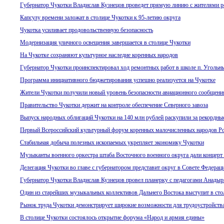
Губернатор Чукотки Владислав Кузнецов проведет прямую линию с жителями р
Капсулу времени заложат в столице Чукотки к 95-летию округа
Чукотка усиливает продовольственную безопасность
Модернизация уличного освещения завершается в столице Чукотки
На Чукотке сохраняют культурное наследие коренных народов
Губернатор Чукотки проинспектировал ход ремонтных работ в школе п. Угольн
Программа инициативного бюджетирования успешно реализуется на Чукотке
Жители Чукотки получили новый уровень безопасности авиационного сообщени
Правительство Чукотки держит на контроле обеспечение Северного завоза
Выпуск народных облигаций Чукотки на 140 млн рублей раскупили за рекордные
Первый Всероссийский культурный форум коренных малочисленных народов Ро
Стабильная добыча полезных ископаемых укрепляет экономику Чукотки
Музыканты военного оркестра штаба Восточного военного округа дали концерт
Делегация Чукотки во главе с губернатором представит округ в Совете Федерац
Губернатор Чукотки Владислав Кузнецов провел планерку с педагогами Анадыр
Один из старейших музыкальных коллективов Дальнего Востока выступит в сто
Рынок труда Чукотки демонстрирует широкие возможности для трудоустройств
В столице Чукотки состоялось открытие форума «Народ и армия едины»