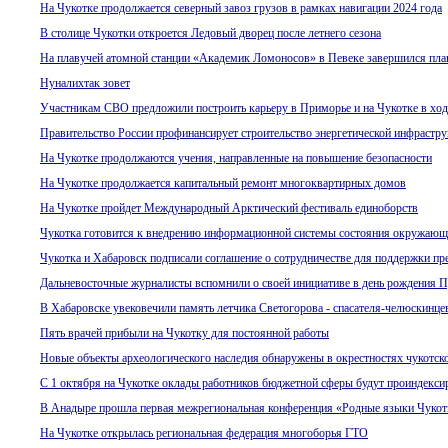
На Чукотке продолжается северный завоз грузов в рамках навигации 2024 года
В столице Чукотки откроется Ледовый дворец после летнего сезона
На плавучей атомной станции «Академик Ломоносов» в Певеке завершился пла
Нуналихтак зовет
Участникам СВО предложили построить карьеру в Приморье и на Чукотке в ход
Правительство России профинансирует строительство энергетической инфрастру
На Чукотке продолжаются учения, направленные на повышение безопасности
На Чукотке продолжается капитальный ремонт многоквартирных домов
На Чукотке пройдет Международный Арктический фестиваль единоборств
Чукотка готовится к внедрению информационной системы состояния окружающ
Чукотка и Хабаровск подписали соглашение о сотрудничестве для поддержки пр
Дальневосточные журналисты вспомнили о своей инициативе в день рождения 
В Хабаровске увековечили память летчика Светогорова - спасателя-челюскинце
Пять врачей прибыли на Чукотку для постоянной работы
Новые объекты археологического наследия обнаружены в окрестностях чукотск
С 1 октября на Чукотке оклады работников бюджетной сферы будут проиндекси
В Анадыре прошла первая межрегиональная конференция «Родные языки Чукот
На Чукотке открылась региональная федерация многоборья ГТО