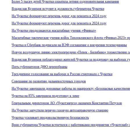
Более 5 тысяч детей Чукотки охватила летняя оздоровительная кампания
Владислав Кузнецов вступит в должность губернатора Чукотки
На Чукотке формируют перечень дорог для ремонта в 2024 году
На Чукотке формируют перечень дорог для ремонта в 2024 году
На Чукотке продолжаются масштабные учения «Финвал»
Масштабные тактические учения войск Тихоокеанского флота «Финвал-2023» пр
Чукотка и Сбербанк подписали на ВЭФ соглашение о внедрении телемедицины
Новую воздушную линию электропередачи «Певек - Билибино» торжественно з
Владислав Кузнецов поблагодарил жителей Чукотки за поддержку на выборах г
Пять губернаторов ДФО переизбраны
Трехдневное голосование на выборах в России стартовало с Чукотки
Совещание по развитию дальневосточных городов
На Чукотке завершили дорожные работы по нацпроекту «Безопасные качествен
Чукотка на 85% завершила подготовку к зиме
Генеральным директором АО «Чукотэнерго» назначен Константин Петухов
На Чукотке запустили первую газовую автозаправочную станцию
Чукотка усиливает продовольственную безопасность
Врио губернатора Чукотки встретился с работниками предприятия «Чукотснаб»