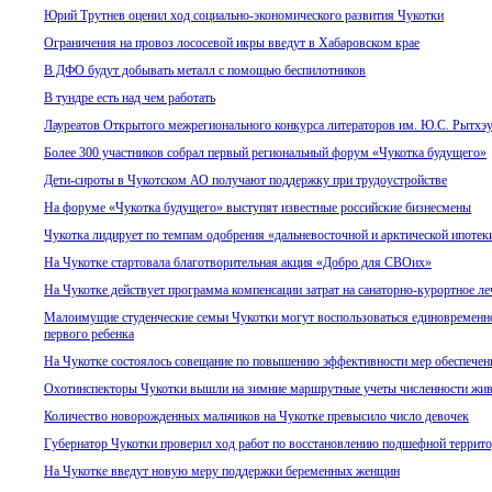
Юрий Трутнев оценил ход социально-экономического развития Чукотки
Ограничения на провоз лососевой икры введут в Хабаровском крае
В ДФО будут добывать металл с помощью беспилотников
В тундре есть над чем работать
Лауреатов Открытого межрегионального конкурса литераторов им. Ю.С. Рытхэу
Более 300 участников собрал первый региональный форум «Чукотка будущего»
Дети-сироты в Чукотском АО получают поддержку при трудоустройстве
На форуме «Чукотка будущего» выступят известные российские бизнесмены
Чукотка лидирует по темпам одобрения «дальневосточной и арктической ипотек
На Чукотке стартовала благотворительная акция «Добро для СВОих»
На Чукотке действует программа компенсации затрат на санаторно-курортное л
Малоимущие студенческие семьи Чукотки могут воспользоваться единовременн
первого ребенка
На Чукотке состоялось совещание по повышению эффективности мер обеспечен
Охотинспекторы Чукотки вышли на зимние маршрутные учеты численности жи
Количество новорожденных мальчиков на Чукотке превысило число девочек
Губернатор Чукотки проверил ход работ по восстановлению подшефной террит
На Чукотке введут новую меру поддержки беременных женщин