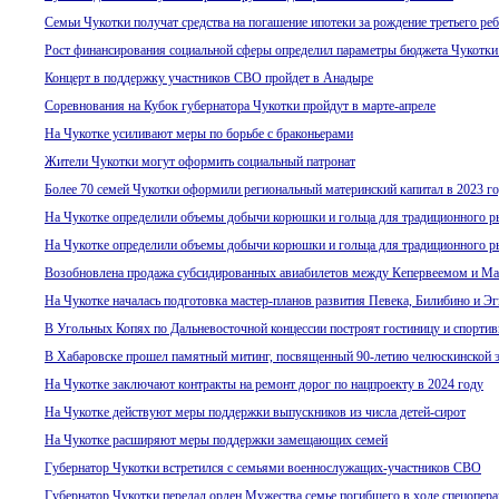
Семьи Чукотки получат средства на погашение ипотеки за рождение третьего ре
Рост финансирования социальной сферы определил параметры бюджета Чукотки 
Концерт в поддержку участников СВО пройдет в Анадыре
Соревнования на Кубок губернатора Чукотки пройдут в марте-апреле
На Чукотке усиливают меры по борьбе с браконьерами
Жители Чукотки могут оформить социальный патронат
Более 70 семей Чукотки оформили региональный материнский капитал в 2023 г
На Чукотке определили объемы добычи корюшки и гольца для традиционного р
На Чукотке определили объемы добычи корюшки и гольца для традиционного р
Возобновлена продажа субсидированных авиабилетов между Кепервеемом и М
На Чукотке началась подготовка мастер-планов развития Певека, Билибино и Э
В Угольных Копях по Дальневосточной концессии построят гостиницу и спорти
В Хабаровске прошел памятный митинг, посвященный 90-летию челюскинской 
На Чукотке заключают контракты на ремонт дорог по нацпроекту в 2024 году
На Чукотке действуют меры поддержки выпускников из числа детей-сирот
На Чукотке расширяют меры поддержки замещающих семей
Губернатор Чукотки встретился с семьями военнослужащих-участников СВО
Губернатор Чукотки передал орден Мужества семье погибшего в ходе спецопер