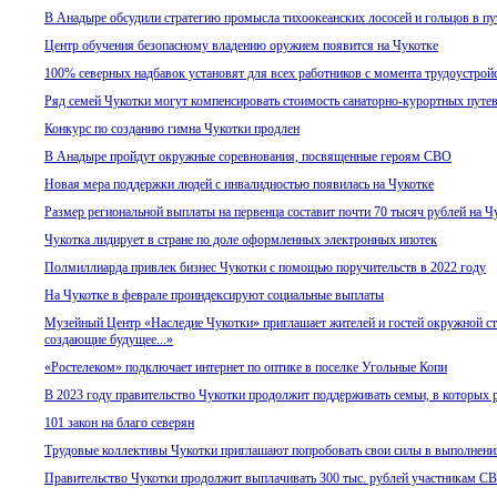
В Анадыре обсудили стратегию промысла тихоокеанских лососей и гольцов в пу
Центр обучения безопасному владению оружием появится на Чукотке
100% северных надбавок установят для всех работников с момента трудоустройс
Ряд семей Чукотки могут компенсировать стоимость санаторно-курортных путе
Конкурс по созданию гимна Чукотки продлен
В Анадыре пройдут окружные соревнования, посвященные героям СВО
Новая мера поддержки людей с инвалидностью появилась на Чукотке
Размер региональной выплаты на первенца составит почти 70 тысяч рублей на Ч
Чукотка лидирует в стране по доле оформленных электронных ипотек
Полмиллиарда привлек бизнес Чукотки с помощью поручительств в 2022 году
На Чукотке в феврале проиндексируют социальные выплаты
Музейный Центр «Наследие Чукотки» приглашает жителей и гостей окружной с
создающие будущее...»
«Ростелеком» подключает интернет по оптике в поселке Угольные Копи
В 2023 году правительство Чукотки продолжит поддерживать семьи, в которых
101 закон на благо северян
Трудовые коллективы Чукотки приглашают попробовать свои силы в выполнен
Правительство Чукотки продолжит выплачивать 300 тыс. рублей участникам С