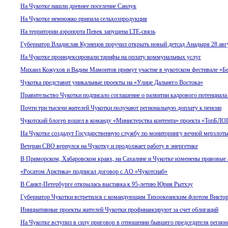
На Чукотке нашли древнее поселение Санлук
На Чукотке немножко припала сельхозпродукция
На территории аэропорта Певек запущена LTE-связь
Губернатор Владислав Кузнецов поручил открыть новый детсад Анадыря 28 авг
На Чукотке проиндексировали тарифы на оплату коммунальных услуг
Михаил Кожухов и Вадим Мамонтов примут участие в чукотском фестивале «Б
Чукотка представит уникальные проекты на «Улице Дальнего Востока»
Правительство Чукотки подписало соглашение о развитии кадрового потенциала
Почти три тысячи жителей Чукотки получают региональную доплату к пенсии
Чукотский блогер вошел в команду «Министерства контента» проекта «ТопБЛО
На Чукотке создадут Государственную службу по мониторингу вечной мерзлот
Ветеран СВО вернулся на Чукотку и продолжает работу в энергетике
В Приморском, Хабаровском краях, на Сахалине и Чукотке изменены правовые 
«Росатом Арктика» подписал договор с AO «Чукотснаб»
В Санкт-Петербурге открылась выставка к 95-летию Юрия Рытхэу
Губернатор Чукотки встретился с командующим Тихоокеанским флотом Викто
Инициативные проекты жителей Чукотки профинансируют за счет облигаций
На Чукотке вступил в силу приговор в отношении бывшего председателя регио