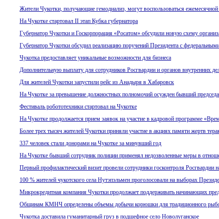
Жители Чукотки, получающие гемодиализ, могут воспользоваться ежемесячно
На Чукотке стартовал II этап Кубка губернатора
Губернатор Чукотки и Госкорпорация «Росатом» обсудили новую схему организа
Губернатор Чукотки обсудил реализацию поручений Президента с федеральным
Чукотка предоставляет уникальные возможности для бизнеса
Дополнительную выплату для сотрудников Росгвардии и органов внутренних дел
Для жителей Чукотки запустили рейс из Анадыря в Хабаровск
На Чукотке за превышение должностных полномочий осужден бывший председа
Фестиваль робототехники стартовал на Чукотке
На Чукотке продолжается прием заявок на участие в кадровой программе «Вре
Более трех тысяч жителей Чукотки приняли участие в акциях памяти жертв тера
337 человек стали донорами на Чукотке за минувший год
На Чукотке бывший сотрудник полиции применял недозволенные меры в отноше
Первый профилактический визит провели сотрудники госконтроля Росгвардии н
100 % жителей чукотского села Нутэпэльмен проголосовали на выборах Президе
Микрокредитная компания Чукотки продолжает поддерживать начинающих пре
Общинам КМНЧ определены объемы добычи корюшки для традиционного рыбо
Чукотка доставила гуманитарный груз в подшефное село Новолуганское