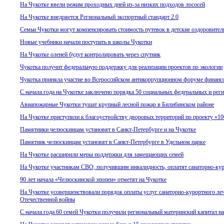
На Чукотке ввели режим проходных дней из-за низких подходов лососей
На Чукотке внедряется Региональный экспортный стандарт 2.0
Семьи Чукотки могут компенсировать стоимость путевок в детские оздоровител
Новые учебники начали поступать в школы Чукотки
На Чукотке оленей будут контролировать через спутник
Чукотка получит федеральную поддержку для реализации проектов по экологии
Чукотка приняла участие во Всероссийском антикоррупционном форуме финанс
С начала года на Чукотке заключено порядка 50 социальных федеральных и рег
Авиапожарные Чукотки тушат крупный лесной пожар в Билибинском районе
На Чукотке приступили к благоустройству дворовых территорий по проекту «1
Памятники челюскинцам установят в Санкт-Петербурге и на Чукотке
Памятник челюскинцам установят в Санкт-Петербурге в Удельном парке
На Чукотке расширили меры поддержки для замещающих семей
На Чукотке участникам СВО, получившим инвалидность, оплатят санаторно-кур
90 лет начала «Челюскинской эпопеи» отметят на Чукотке
На Чукотке усовершенствовали порядок оплаты услуг санаторно-курортного ле
Отечественной войны
С начала года 60 семей Чукотки получили региональный материнский капитал на