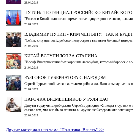
28.04.2019
ПУТИН: "ПОТЕНЦИАЛ РОССИЙСКО-КИТАЙСКОГО
"Россия и Китай полностью нормализовали двусторонние связи, вывели
25.04.2019
ВЛАДИМИР ПУТИН - КИМ ЧЕН ЫНУ: "ТАК И БУДЕТ
"Сейчас ситуация на Корейском полуострове вызывает большой интерес 
25.04.2019
КИТАЙ ВСТУПИЛСЯ ЗА СТАЛИНА
"Иосиф Виссарионович был хорошим лесорубом, который боролся с врага
24.04.2019
РАЗГОВОР ГУБЕРНАТОРА С НАРОДОМ
Сергей Фургал пообщался с жителями района им. Лазо и выслушал их 
23.04.2019
ПАРОЧКА ВРЕМЕНЩИКОВ У РУЛЯ ЕАО
Депутат гордумы Биробиджана Сергей Бурындин: «Я подал в суд иск о 
связи с тем, что оно было принято в нарушение Федерального законодате
20.04.2019
Другие материалы по теме "Политика, Власть" >>