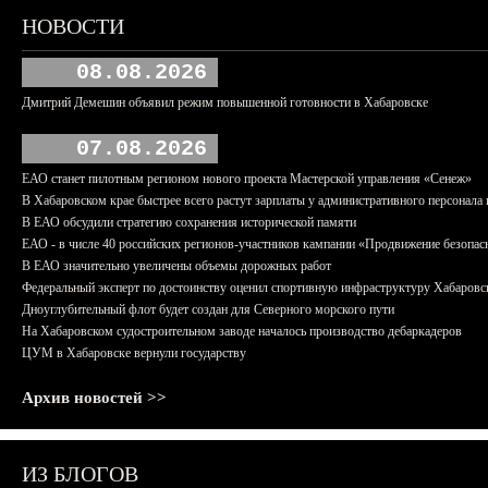
НОВОСТИ
08.08.2026
Дмитрий Демешин объявил режим повышенной готовности в Хабаровске
07.08.2026
ЕАО станет пилотным регионом нового проекта Мастерской управления «Сенеж»
В Хабаровском крае быстрее всего растут зарплаты у административного персонала 
В ЕАО обсудили стратегию сохранения исторической памяти
ЕАО - в числе 40 российских регионов-участников кампании «Продвижение безопас
В ЕАО значительно увеличены объемы дорожных работ
Федеральный эксперт по достоинству оценил спортивную инфраструктуру Хабаровс
Дноуглубительный флот будет создан для Северного морского пути
На Хабаровском судостроительном заводе началось производство дебаркадеров
ЦУМ в Хабаровске вернули государству
Архив новостей >>
ИЗ БЛОГОВ