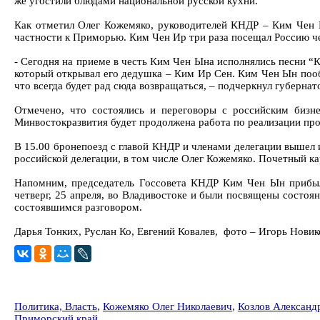
же угостили блюдами национальной русской кухни.
Как отметил Олег Кожемяко, руководителей КНДР – Ким Чен 
частности к Приморью. Ким Чен Ир три раза посещал Россию ч
- Сегодня на приеме в честь Ким Чен Ына исполнялись песни “К
который открывал его дедушка – Ким Ир Сен. Ким Чен Ын пооб
что всегда будет рад сюда возвращаться, – подчеркнул губерна
Отмечено, что состоялись и переговоры с российским бизн
Минвостокразвития будет продолжена работа по реализации про
В 15.00 бронепоезд с главой КНДР и членами делегации вышел
российской делегации, в том числе Олег Кожемяко. Почетный 
Напомним, председатель Госсовета КНДР Ким Чен Ын прибыл
четверг, 25 апреля, во Владивостоке и были посвящены состо
состоявшимся разговором.
Дарья Тонких, Руслан Ко, Евгений Ковалев, фото – Игорь Нови
Политика, Власть
,
Кожемяко Олег Николаевич
,
Козлов Александ
Приморский край