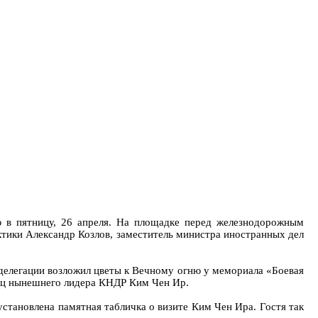
 в пятницу, 26 апреля. На площадке перед железнодорожным
ктики Александр Козлов, заместитель министра иностранных дел
 делегации возложил цветы к Вечному огню у мемориала «Боевая
отец нынешнего лидера КНДР Ким Чен Ир.
установлена памятная табличка о визите Ким Чен Ира. Гостя так