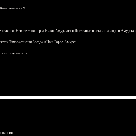
 Комсомольске?!
 явления, Неизвестная карта НижнеАмурЛага и Последние выставки автора в Амурске 
азетах Тихоокеанская Звезда и Наш Город Амурск
сий: задумаемся...
ркологии.