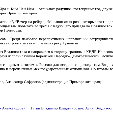
Ира и Ким Чен Ына – отличают радушие, гостеприимство, друж
ерез Приморский край.
атюша”, “Вечер на рейде”, “Миллион алых роз”, которые гости пр
ещал там побывать во время следующего приезда во Владивосток. 
тор Приморья.
есом. Среди наиболее перспективных направлений сотрудничест
екта строительства моста через реку Туманган.
 из Владивостока и направился в сторону границы с КНДР. На пло
караул исполнил гимны Корейской Народно-Демократической Респуб
 с первым визитом в Россию для встречи с президентом Владим
янию и перспективам межгосударственных отношений. По итогам в
ков, Александр Сафронов (администрация Приморского края)
р Александрович
,
Путин Владимир Владимирович
,
Азия
,
Владивост