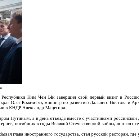
а.
й Республики Ким Чен Ын завершил свой первый визит в Россию
края Олег Кожемяко, министр по развитию Дальнего Востока и Ар
ии в КНДР Александр Мацегора.
ром Путиным, а в день отъезда вместе с участниками российской
х героев, погибших в годы Великой Отечественной войны, почтил 
ывал глава иностранного государства, стал русский ресторан, где 