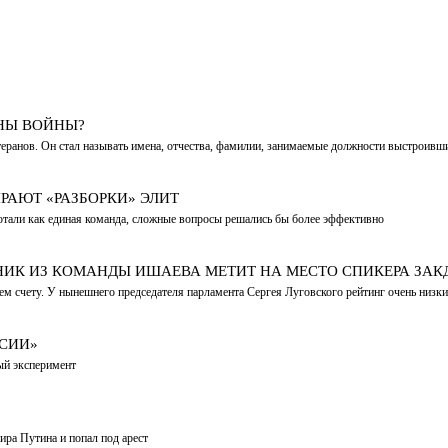
АНЫ ВОЙНЫ?
теранов. Он стал называть имена, отчества, фамилии, занимаемые должности выстроивш
РАЮТ «РАЗБОРКИ» ЭЛИТ
ботали как единая команда, сложные вопросы решались бы более эффективно
НИК ИЗ КОМАНДЫ ИШАЕВА МЕТИТ НА МЕСТО СПИКЕРА ЗА
ем счету. У нынешнего председателя парламента Сергея Луговского рейтинг очень низкий
ССИИ»
ый эксперимент
ира Путина и попал под арест