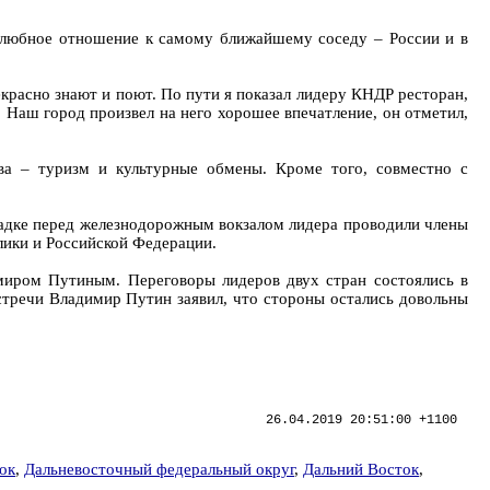
елюбное отношение к самому ближайшему соседу – России и в
екрасно знают и поют. По пути я показал лидеру КНДР ресторан,
Наш город произвел на него хорошее впечатление, он отметил,
ва – туризм и культурные обмены. Кроме того, совместно с
щадке перед железнодорожным вокзалом лидера проводили члены
лики и Российской Федерации.
иром Путиным. Переговоры лидеров двух стран состоялись в
стречи Владимир Путин заявил, что стороны остались довольны
26.04.2019 20:51:00 +1100
ок
,
Дальневосточный федеральный округ
,
Дальний Восток
,