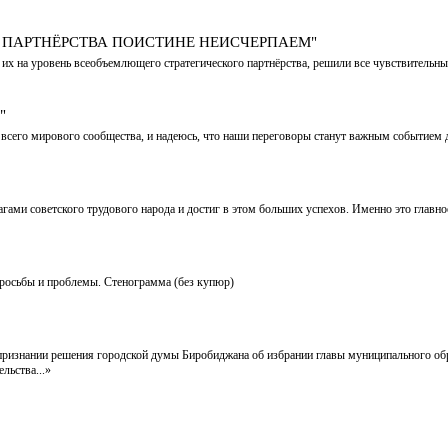
 ПАРТНЁРСТВА ПОИСТИНЕ НЕИСЧЕРПАЕМ"
 их на уровень всеобъемлющего стратегического партнёрства, решили все чувствительн
"
всего мирового сообщества, и надеюсь, что наши переговоры станут важным событием д
ми советского трудового народа и достиг в этом больших успехов. Именно это главное
просьбы и проблемы. Стенограмма (без купюр)
признании решения городской думы Биробиджана об избрании главы муниципального обр
льства...»