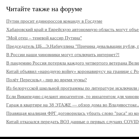
Читайте также на форуме
Путин просит единороссов команду в Госдуме
Хабаровский край и Еврейскую автономную область могут объ
"Мой отец – теневой кассир Путина"
Председатель ЦБ...Э.Набиуллина "Причина девальвации рубля, п
В России наши чиновники могут отключить интернет?!
В пандемию Россия потеряла каждого четвертого ветерана Вели
Китай объявил «народную войну» коронавирусу на границе с Ро
Полёт Пересильд - пир во время чумы?
Из белорусской школьной программы по литературе исключили 
Если Википедию сделают иноагентом, то иноагентом для чиновни
Гараж в квартире на 38 ЭТАЖЕ — обзор дома во Владивостоке..
Правящая коалиция ФРГ договорилась убрать слово "раса" из к
Китай отказался передать ВОЗ данные о первых случаях COVID