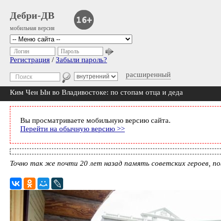
Дебри-ДВ
мобильная версия
Логин
Пароль
Регистрация
/
Забыли пароль?
расширенный
Ким Чен Ын во Владивостоке: по стопам отца и деда
Вы просматриваете мобильную версию сайта.
Перейти на обычную версию >>
Точно так же почти 20 лет назад память советских героев, 