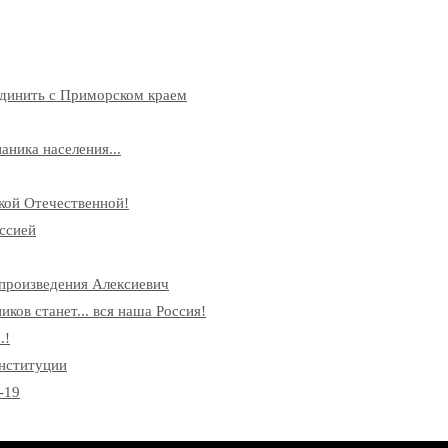
единить с Приморском краем
аника населения...
кой Отечественной!
ссией
произведения Алексиевич
ков станет... вся наша Россия!
.!
онституции
-19