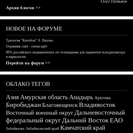
Олег Паньков
Архив блогов >>
НОВОЕ НА ФОРУМЕ
Трилогия "Китобои" А. Вахова.
Охранник спит - смена идёт
80% российского медиаконтента это телевидение для пациентов психдиспансера
и наркологии.
Перейти на форум >>
ОБЛАКО ТЕГОВ
Азия
Амурская область
Анадырь
Арктика
Биробиджан
Владивосток
Благовещенск
Дальневосточный
Восточный военный округ
федеральный округ
Дальний Восток
ЕАО
Камчатский край
Забайкалье
Забайкальский край