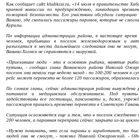
Как сообщает сайт khabkrai.ru,
«14 июля в правительстве Хаба
краевой комиссии по предупреждению, ликвидации чрезвы
пожарной безопасности. Его участники обсудили ситуацию 
Ванино, где скопились пассажиры паромов, которые не смогли
Курилы.
По информации администрации района, в настоящее время 
человек, прибывших в поселок железнодорожным и авт
разъехаться в места дальнейшего следования они не могут
Ванино-Холмск не справляются с нагрузкой.
«Приехавшие люди - это в основном рыбаки, нанятые рыбо
путины, - сообщил глава Ванинского района Николай Ожар
поселок они начали еще неделю назад - по 100-200 человек в су
рейс может перевезти не более 120 пассажиров, образовалась
По словам главы, сейчас администрация района вынуждена 
питанием и медицинским обслуживанием. Под пункты
задействованы все гостиницы, пансионаты и, даже, учреж
пассажиров пришлось временно перевезти в Советскую Гавань
Ситуация осложняется еще и тем, что в поселок ежедневно
200 человек, а паромная переправа сейчас закрыта из-за циклон
«Нужно понимать, что если паромы и заработают, то быс
людей они не смогут, - пояснил Николай Ожаровский. - Од