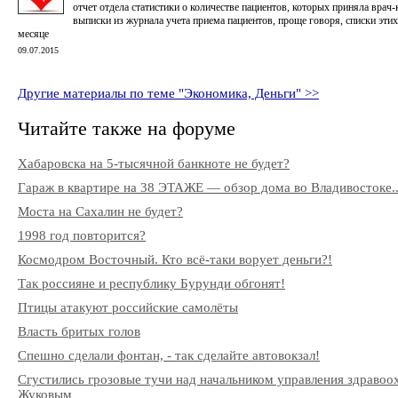
отчет отдела статистики о количестве пациентов, которых приняла врач
выписки из журнала учета приема пациентов, проще говоря, списки эти
месяце
09.07.2015
Другие материалы по теме "Экономика, Деньги" >>
Читайте также на форуме
Хабаровска на 5-тысячной банкноте не будет?
Гараж в квартире на 38 ЭТАЖЕ — обзор дома во Владивостоке..
Моста на Сахалин не будет?
1998 год повторится?
Космодром Восточный. Кто всё-таки ворует деньги?!
Так россияне и республику Бурунди обгонят!
Птицы атакуют российские самолёты
Власть бритых голов
Спешно сделали фонтан, - так сделайте автовокзал!
Сгустились грозовые тучи над начальником управления здраво
Жуковым