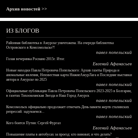
Архив новостей >>
ИЗ БЛОГОВ
Районная библиотека в Амурске уничтожена. На очереди библиотека
Островского в Комсомольске?!
павел попельский
Голая вечеринка Роснано 2015г. Итог.
Евгений Афанасьев
Новые находки Павла Петровича Попельского: Архив газеты Природа и
аномальные явления, Неизвестная карта НижнеАмурЛага и Последние выставки
автора в Амурске по 2025
павел попельский
Официальные публикации Павла Петровича Попельского 2023-2025 в Болгарии,
в газетах Тихоокеанская Звезда и Наш Город Амурск
павел попельский
Комсомольск официально продолжает отмечать День памяти жертв сталинских
репрессий: задумаемся...
павел попельский
Кого боится Путин: Сергей Фургал
Евгений Афанасьев
Повышение платы в автобусах за проезд: кто виноват, и что делать?