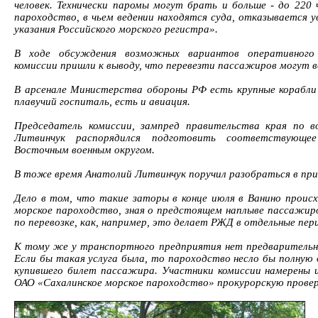
человек. Технически паромы могут брать и больше - до 220 
пароходство, в чьем ведении находятся суда, отказывается ув
указания Российского морского регистра».
В ходе обсуждения возможных вариантов оперативного
комиссии пришли к выводу, что перевезти пассажиров могут в
В арсенале Министерства обороны РФ есть крупные корабли 
плавучий госпиталь, есть и авиация.
Председатель комиссии, зампред правительства края по
Литвинчук распорядился подготовить соответствующе
Восточным военным округом.
В тоже время Анатолий Литвинчук поручил разобраться в при
Дело в том, что такие заторы в конце июля в Ванино проис
морское пароходство, зная о предстоящем наплыве пассажир
по перевозке, как, например, это делает РЖД в отдельные пер
К тому же у транспортного предприятия нет предварительн
Если бы такая услуга была, то пароходство несло бы полную
купившего билет пассажира. Участники комиссии намерены
ОАО «Сахалинское морское пароходство» прокурорскую проверк