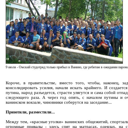
9 июля - Омский студотряд только прибыл в Ванино, где ребятам в ожидании паром
Короче, в правительстве, вместо того, чтобы, наконец, з
консолидировать усилия, начали искать крайнего. И создается
путина, народ разъедется, страсти улягутся и сама собой отпа
следующего раза. А через год опять, с началом путины и 
ванинском вокзале, чиновники соберутся на заседание...
Приютили, разместили...
Между тем, «красные уголки» ванинских общежитий, спортзал
огромные привалы - здесь спят на матрасах, одеялах, на 