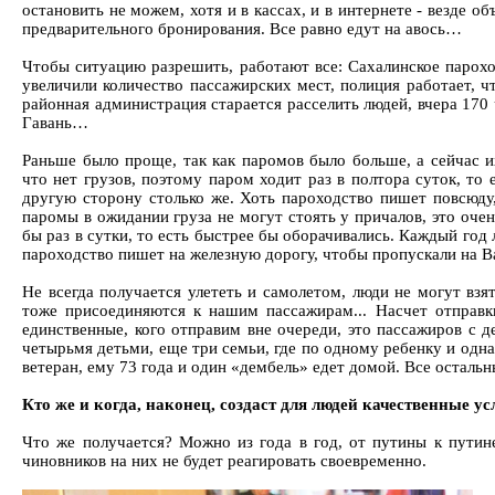
остановить не можем, хотя и в кассах, и в интернете - везде о
предварительного бронирования. Все равно едут на авось…
Чтобы ситуацию разрешить, работают все: Сахалинское парох
увеличили количество пассажирских мест, полиция работает, ч
районная администрация старается расселить людей, вчера 170
Гавань…
Раньше было проще, так как паромов было больше, а сейчас их
что нет грузов, поэтому паром ходит раз в полтора суток, то 
другую сторону столько же. Хоть пароходство пишет повсюду
паромы в ожидании груза не могут стоять у причалов, это очен
бы раз в сутки, то есть быстрее бы оборачивались. Каждый год 
пароходство пишет на железную дорогу, чтобы пропускали на 
Не всегда получается улететь и самолетом, люди не могут взя
тоже присоединяются к нашим пассажирам... Насчет отправки
единственные, кого отправим вне очереди, это пассажиров с д
четырьмя детьми, еще три семьи, где по одному ребенку и одна
ветеран, ему 73 года и один «дембель» едет домой. Все остальн
Кто же и когда, наконец, создаст для людей качественные у
Что же получается? Можно из года в год, от путины к путин
чиновников на них не будет реагировать своевременно.