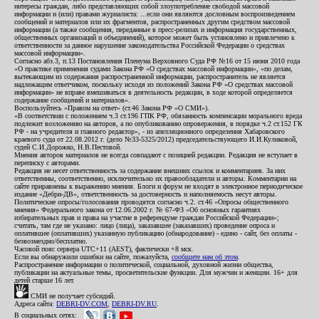
интересы граждан, либо представляющих собой злоупотребление свободой массовой
информации и (или) правами журналиста: ...если они являются дословным воспроизведением
сообщений и материалов или их фрагментов, распространенных другим средством массовой
информации (а также сообщения, переданные в пресс-релизах и информация государственных,
общественных организаций и объединений), которое может быть установлено и привлечено к
ответственности за данное нарушение законодательства Российской Федерации о средствах
массовой информации».
Согласно абз.3, п.13 Постановления Пленума Верховного Суда РФ №16 от 15 июня 2010 года
«О практике применения судами Закона РФ «О средствах массовой информации», «по делам,
вытекающим из содержания распространенной информации, распространитель не является
надлежащим ответчиком, поскольку исходя из положений Закона РФ «О средствах массовой
информации» не вправе вмешиваться в деятельность редакции, в ходе которой определяется
содержание сообщений и материалов».
Воспользуйтесь «Правом на ответ» (ст.46 Закона РФ «О СМИ»).
«В соответствии с положением ч.3 ст.196 ГПК РФ, обязанность компенсации морального вреда
подлежит возложению на авторов, а по опубликованию опровержения, в порядке ч.2 ст.152 ГК
РФ - на учредителя и главного редактор», - из апелляционного определения Хабаровского
краевого суда от 22.08.2012 г. (дело №33-5325/2012) председательствующего И.И.Куликовой,
судей С.И.Дорожко, Н.В.Пестовой.
Мнения авторов материалов не всегда совпадают с позицией редакции. Редакция не вступает в
переписку с авторами.
Редакция не несет ответственность за содержание внешних ссылок и комментариев. За них
ответственны, соответственно, исключительно их правообладатели и авторы. Комментарии на
сайте приравнены к выражению мнения. Блоги и форум не входят в электронное периодическое
издание «Дебри-ДВ», ответственность за достоверность и наполняемость несут авторы.
Политические опросы/голосования проводятся согласно ч.2. ст.46 «Опросы общественного
мнения» Федерального закона от 12.06.2002 г. № 67-ФЗ «Об основных гарантиях
избирательных прав и права на участие в референдуме граждан Российской Федерации»;
считать, там где не указано: лицо (лица), заказавшее (заказавших) проведение опроса и
оплатившее (оплативших) указанную публикацию (обнародование) - едино - сайт, без оплаты -
безвозмездно/бесплатно.
Часовой пояс сервера UTC+11 (AEST), фактически +8 мск.
Если вы обнаружили ошибки на сайте, пожалуйста,
сообщите нам об этом
.
Распространение информации о политической, социальной, духовной жизни общества,
публикации на актуальные темы, просветительские функции. Для мужчин и женщин. 16+ для
детей старше 16 лет.
СМИ не получает субсидий.
Адреса сайта:
DEBRI-DV.COM
,
DEBRI-DV.RU
.
В социальных сетях: