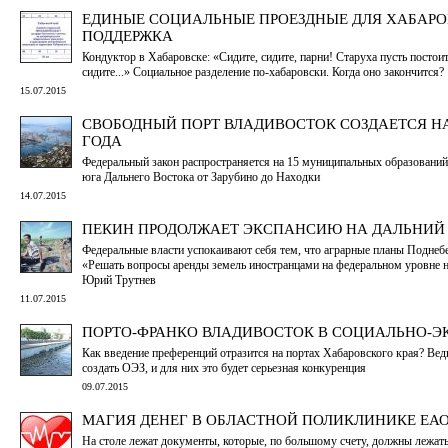
ЕДИНЫЕ СОЦИАЛЬНЫЕ ПРОЕЗДНЫЕ ДЛЯ ХАБАРОВС
ПОДДЕРЖКА
Кондуктор в Хабаровске: «Сидите, сидите, парни! Старуха пусть постоит.
сидите...» Социальное разделение по-хабаровски. Когда оно закончится?
15.07.2015
СВОБОДНЫЙ ПОРТ ВЛАДИВОСТОК СОЗДАЕТСЯ НА 
ГОДА
Федеральный закон распространяется на 15 муниципальных образовани
юга Дальнего Востока от Зарубино до Находки
14.07.2015
ПЕКИН ПРОДОЛЖАЕТ ЭКСПАНСИЮ НА ДАЛЬНИЙ
Федеральные власти успокаивают себя тем, что аграрные планы Поднеб
«Решать вопросы аренды земель иностранцами на федеральном уровне не
Юрий Трутнев
11.07.2015
ПОРТО-ФРАНКО ВЛАДИВОСТОК В СОЦИАЛЬНО-Э
Как введение преференций отразится на портах Хабаровского края? Вед
создать ОЭЗ, и для них это будет серьезная конкуренция
09.07.2015
МАГИЯ ДЕНЕГ В ОБЛАСТНОЙ ПОЛИКЛИНИКЕ ЕАО
На столе лежат документы, которые, по большому счету, должны лежать