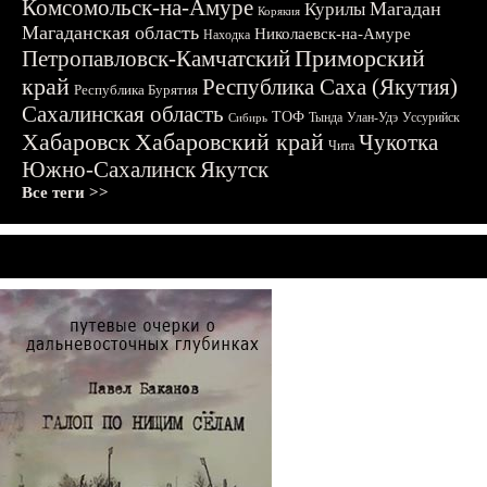
Комсомольск-на-Амуре
Магадан
Курилы
Корякия
Магаданская область
Николаевск-на-Амуре
Находка
Приморский
Петропавловск-Камчатский
край
Республика Саха (Якутия)
Республика Бурятия
Сахалинская область
ТОФ
Тында
Улан-Удэ
Уссурийск
Сибирь
Хабаровск
Хабаровский край
Чукотка
Чита
Южно-Сахалинск
Якутск
Все теги >>