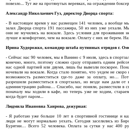
повезло... Тут же на протянутых веревках, на ограждении боксе
Александр Николаевич Гуз, директор Дворца спорта:
- В настоящее время у нас размещен 141 человек, а вообще мы
залах Дворца спорта 191 пассажира, 50 из них уже уехали. 
они не мучились на вокзале. Здесь условия для проживания н
лучше и комфортнее, чем на вокзале. Оплату с них не берем. Н
Ирина Худорожко, командир штаба путинных отрядов г. Ом
- Сейчас нас 90 человек, мы в Ванино с 9 июля, здесь в спортза
конечно, много, поэтому сложно сразу отправить одним рейсом
нас одной партией или двумя, лишь бы вывезли поскорее. Пон
ночевали на вокзале. Когда стало понятно, что уедем не скоро 
возможность разместиться где-то даже за оплату, но… П
разрешили разместиться в спортзалах, но везде нам дали от
администрацию района… Спасибо, нас поняли, разместили в с
поначалу мы ходили в кафе, но теперь уже не ходим, стараем
когда будет паром...
Людмила Ивановна Хаирова, дежурная:
- Я работаю уже больше 10 лет в спортивной гостинице и ка
люди не могут нормально уехать. Сегодня заселились из Бир
Бурятии… Всего 52 человека. Оплата за сутки у нас 400 ру