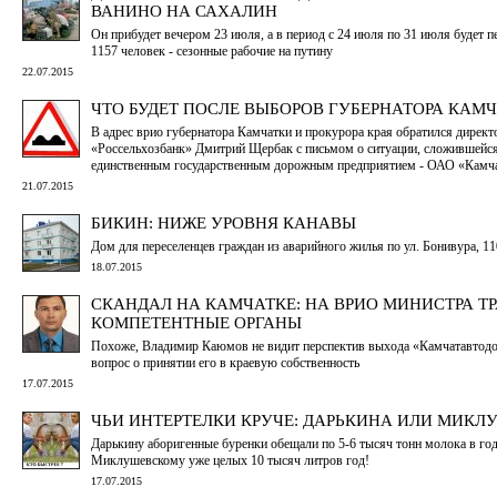
ВАНИНО НА САХАЛИН
Он прибудет вечером 23 июля, а в период с 24 июля по 31 июля будет п
1157 человек - сезонные рабочие на путину
22.07.2015
ЧТО БУДЕТ ПОСЛЕ ВЫБОРОВ ГУБЕРНАТОРА КАМЧ
В адрес врио губернатора Камчатки и прокурора края обратился дирек
«Россельхозбанк» Дмитрий Щербак с письмом о ситуации, сложившейся
единственным государственным дорожным предприятием - ОАО «Камч
21.07.2015
БИКИН: НИЖЕ УРОВНЯ КАНАВЫ
Дом для переселенцев граждан из аварийного жилья по ул. Бонивура, 
18.07.2015
СКАНДАЛ НА КАМЧАТКЕ: НА ВРИО МИНИСТРА Т
КОМПЕТЕНТНЫЕ ОРГАНЫ
Похоже, Владимир Каюмов не видит перспектив выхода «Камчатавтодора
вопрос о принятии его в краевую собственность
17.07.2015
ЧЬИ ИНТЕРТЕЛКИ КРУЧЕ: ДАРЬКИНА ИЛИ МИКЛ
Дарькину аборигенные буренки обещали по 5-6 тысяч тонн молока в год
Миклушевскому уже целых 10 тысяч литров год!
17.07.2015