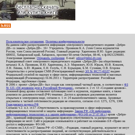
Пользовательское соглашение
,
Политика конфиденциальности
На данном сайте распространяется информация электронного периодического издания «Дебри-
ДВ» со знаком «Дебри-ДВ». 16+ Учредитель: Пронякин К.А. (член Союза журналистов
России, член Союза писателей России). Главный редактор: Харитонова И.Ю. Адрес редакции:
680032, Хабаровский край, Хабаровск, проспект 60-летия Октября, 88-46, т./ф.84212296081.
Электронная приемная:
Отправить сообщение
. E-mail:
editor@debri-dv.com
Редакционный совет электронного периодического издания «Дебри-ДВ» (на общественных
началах): К.А. Пронякин, И.Ю. Харитонова, А.Э. Мирмович, Ю.Н. Юрьев, Ю.В. Ковалев,
Л.Н. Левина, А.Ю. Жданов, Е.Н. Голубь, С.Н. Бурындин, Б.М. Сухинин, О.В. Егорова
Свидетельство о регистрации СМИ (Регистрационный номер)
ЭЛ № ФС77-45537
выдано
Федеральной службой по надзору в сфере связи, информационных технологий и массовых
коммуникаций (Роскомнадзор) 16.06.2011 г. Территория распространения: Российская
Федерация, зарубежные страны.
В 2006 г. проект «Дебри-ДВ» был создан как электронный частный архив, в соответствии с
ФЗ
№ 125 «Об архивном деле в Российской Федерации»
, согласно п. 2 ст. 13 «Создание архивов».
Основной фонд архива составляют публикации газет и журналов, изданные книги, а также
рукописи по дальневосточной (РФ) тематике. Доступ к архивным документам является
открытым в электронном виде, согласно п. 1 ст. 24 вышеобозначенного закона. Архивные
документы к частной собственности редакции не относятся, согласно ст.ст. 1275, 1276, 1306
Гражданского кодекса РФ
.
Согласно ч.2. п.3. ст.17 «Ответственность за правонарушения в сфере информации,
информационных технологий и защиты информации»
Закона РФ «Об информации,
информационных технологиях и о защите информации» (ФЗ-149 от 27.07.06 г.)
архив «Дебри-
ДВ», хранящий информацию, гражданско-правовую ответственность за распространение
информации не несет. Сайт и редакция основываются и работают на основании ст.8 «Право на
доступ к информации» ФЗ-149.
Согласно пп.3,4,6 ст.57 Закона РФ «О СМИ», «Редакция, главный редактор, журналист не несут
ответственности за распространение сведений, не соответствующих действительности и
порочащих честь и достоинство граждан и организаций, либо ущемляющих права и законные