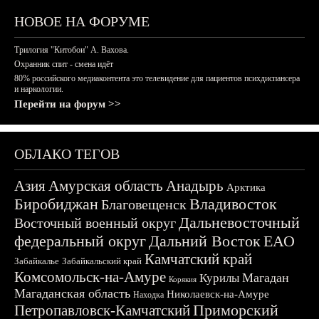
НОВОЕ НА ФОРУМЕ
Трилогия "Китобои" А. Вахова.
Охранник спит - смена идёт
80% российского медиаконтента это телевидение для пациентов психдиспансера
и наркологии.
Перейти на форум >>
ОБЛАКО ТЕГОВ
Азия
Амурская область
Анадырь
Арктика
Биробиджан
Владивосток
Благовещенск
Дальневосточный
Восточный военный округ
федеральный округ
Дальний Восток
ЕАО
Камчатский край
Забайкалье
Забайкальский край
Комсомольск-на-Амуре
Магадан
Курилы
Корякия
Магаданская область
Николаевск-на-Амуре
Находка
Приморский
Петропавловск-Камчатский