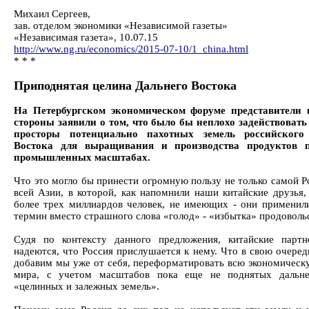
Михаил Сергеев,
зав. отделом экономики «Независимой газеты»
«Независимая газета», 10.07.15
http://www.ng.ru/economics/2015-07-10/1_china.html
* * *
Приподнятая целина Дальнего Востока
На Петербургском экономическом форуме представители 
стороны заявили о том, что было бы неплохо задействоват
просторы потенциально пахотных земель российского
Востока для выращивания и производства продуктов 
промышленных масштабах.
Что это могло бы принести огромную пользу не только самой Р
всей Азии, в которой, как напомнили наши китайские друзья,
более трех миллиардов человек, не имеющих - они примени
термин вместо страшного слова «голод» - «избытка» продоволь
Судя по контексту данного предложения, китайские парт
надеются, что Россия прислушается к нему. Что в свою очеред
добавим мы уже от себя, переформатировать всю экономическ
мира, с учетом масштабов пока еще не поднятых дальне
«целинных и залежных земель».