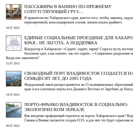
ПАССАЖИРЫ В ВАНИНО ПО-ПРЕЖНЕМУ
СОПУТСТВУЮЩИЙ ГРУЗ…
В правительстве Хабаровского края, вместо того, чтобы, наконец, задум
первопричиной, консолидировать усилия, начали искать крайнего
16.07.2015
ЕДИНЫЕ СОЦИАЛЬНЫЕ ПРОЕЗДНЫЕ ДЛЯ ХАБАР
КРАЯ - НЕ ЛЬГОТА, А ПОДДЕРЖКА
Кондуктор в Хабаровске: «Сидите, сидите, парни! Старуха пусть постоит
бесплатно едет, а вы платите, так что сидите...» Социальное разделение 
Когда оно закончится?
15.07.2015
СВОБОДНЫЙ ПОРТ ВЛАДИВОСТОК СОЗДАЕТСЯ Н
СЕМЬДЕСЯТ ЛЕТ, ДО 2085 ГОДА
Федеральный закон распространяется на 15 муниципальных образовани
края и все ключевые порты юга Дальнего Востока от Зарубино до Нахо
14.07.2015
ПОРТО-ФРАНКО ВЛАДИВОСТОК В СОЦИАЛЬНО-
ЭКОЛОГИЧЕСКОМ ЗЕРКАЛЕ
Как введение преференций отразится на портах Хабаровского края? Вед
Гавани и Ванине пытаются создать ОЭЗ, и для них это будет серьезная 
09.07.2015