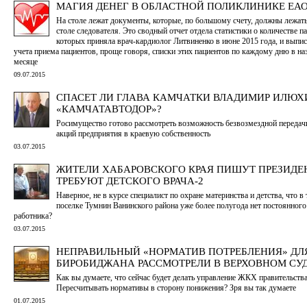
МАГИЯ ДЕНЕГ В ОБЛАСТНОЙ ПОЛИКЛИНИКЕ ЕАО
На столе лежат документы, которые, по большому счету, должны лежать
столе следователя. Это сводный отчет отдела статистики о количестве п
которых приняла врач-кардиолог Литвиненко в июне 2015 года, и выпис
учета приема пациентов, проще говоря, списки этих пациентов по каждому дню в н
месяце
09.07.2015
СПАСЕТ ЛИ ГЛАВА КАМЧАТКИ ВЛАДИМИР ИЛЮХ
«КАМЧАТАВТОДОР»?
Росимущество готово рассмотреть возможность безвозмездной передач
акций предприятия в краевую собственность
03.07.2015
ЖИТЕЛИ ХАБАРОВСКОГО КРАЯ ПИШУТ ПРЕЗИДЕ
ТРЕБУЮТ ДЕТСКОГО ВРАЧА-2
Наверное, не в курсе специалист по охране материнства и детства, что в
поселке Тумнин Ванинского района уже более полугода нет постоянног
работника?
03.07.2015
НЕПРАВИЛЬНЫЙ «НОРМАТИВ ПОТРЕБЛЕНИЯ» ДЛ
БИРОБИДЖАНА РАССМОТРЕЛИ В ВЕРХОВНОМ СУ
Как вы думаете, что сейчас будет делать управление ЖКХ правительст
Пересчитывать нормативы в сторону понижения? Зря вы так думаете
01.07.2015