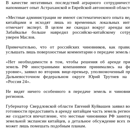
В качестве негативных последствий аграрного сотрудничес
напоминает опыт Астраханской и Еврейской автономной област
«Местные администрации не имеют систематического опыта вед
китайцами и исходят лишь из временных локальных инте
отмечает эксперт. В целом же скандал вокруг аренды ки
Забайкалье больше навредил российско-китайскому сотру
уверен Маслов.
Примечательно, что от российских чиновников, как прав
услышать лишь поверхностные комментарии о передаче земель 
«Нет необходимости в том, чтобы решения об аренде при
земель РФ иностранными компаниями принимались на фе
уровне», заявил во вторник вице-премьер, уполномоченный пр
Дальневосточном федеральном округе Юрий Трутнев на т
«Россия 24».
Не видят ничего особенного в передаче земель и чиновн
регионов.
Губернатор Свердловской области Евгений Куйвашев заявил во
готовности предоставить в аренду китайцам часть земель регио
же создается впечатление, что местные чиновники РФ заинте
земельной экспансии китайцев, а детальное обсуждение всех п
может лишь помешать подобным планам.