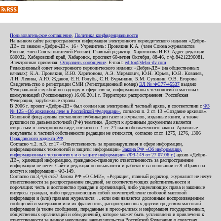
Пользовательское соглашение
,
Политика конфиденциальности
На данном сайте распространяется информация электронного периодического издания «Дебри-
ДВ» со знаком «Дебри-ДВ». 16+ Учредитель: Пронякин К.А. (член Союза журналистов
России, член Союза писателей России). Главный редактор: Харитонова И.Ю. Адрес редакции:
680032, Хабаровский край, Хабаровск, проспект 60-летия Октября, 88-46, т./ф.84212296081.
Электронная приемная:
Отправить сообщение
. E-mail:
editor@debri-dv.com
Редакционный совет электронного периодического издания «Дебри-ДВ» (на общественных
началах): К.А. Пронякин, И.Ю. Харитонова, А.Э. Мирмович, Ю.Н. Юрьев, Ю.В. Ковалев,
Л.Н. Левина, А.Ю. Жданов, Е.Н. Голубь, С.Н. Бурындин, Б.М. Сухинин, О.В. Егорова
Свидетельство о регистрации СМИ (Регистрационный номер)
ЭЛ № ФС77-45537
выдано
Федеральной службой по надзору в сфере связи, информационных технологий и массовых
коммуникаций (Роскомнадзор) 16.06.2011 г. Территория распространения: Российская
Федерация, зарубежные страны.
В 2006 г. проект «Дебри-ДВ» был создан как электронный частный архив, в соответствии с
ФЗ
№ 125 «Об архивном деле в Российской Федерации»
, согласно п. 2 ст. 13 «Создание архивов».
Основной фонд архива составляют публикации газет и журналов, изданные книги, а также
рукописи по дальневосточной (РФ) тематике. Доступ к архивным документам является
открытым в электронном виде, согласно п. 1 ст. 24 вышеобозначенного закона. Архивные
документы к частной собственности редакции не относятся, согласно ст.ст. 1275, 1276, 1306
Гражданского кодекса РФ
.
Согласно ч.2. п.3. ст.17 «Ответственность за правонарушения в сфере информации,
информационных технологий и защиты информации»
Закона РФ «Об информации,
информационных технологиях и о защите информации» (ФЗ-149 от 27.07.06 г.)
архив «Дебри-
ДВ», хранящий информацию, гражданско-правовую ответственность за распространение
информации не несет. Сайт и редакция основываются и работают на основании ст.8 «Право на
доступ к информации» ФЗ-149.
Согласно пп.3,4,6 ст.57 Закона РФ «О СМИ», «Редакция, главный редактор, журналист не несут
ответственности за распространение сведений, не соответствующих действительности и
порочащих честь и достоинство граждан и организаций, либо ущемляющих права и законные
интересы граждан, либо представляющих собой злоупотребление свободой массовой
информации и (или) правами журналиста: ...если они являются дословным воспроизведением
сообщений и материалов или их фрагментов, распространенных другим средством массовой
информации (а также сообщения, переданные в пресс-релизах и информация государственных,
общественных организаций и объединений), которое может быть установлено и привлечено к
ответственности за данное нарушение законодательства Российской Федерации о средствах