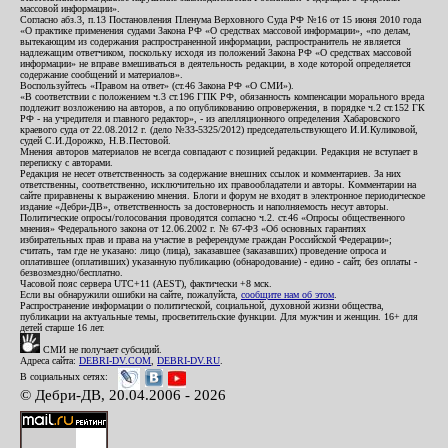
массовой информации».
Согласно абз.3, п.13 Постановления Пленума Верховного Суда РФ №16 от 15 июня 2010 года
«О практике применения судами Закона РФ «О средствах массовой информации», «по делам,
вытекающим из содержания распространенной информации, распространитель не является
надлежащим ответчиком, поскольку исходя из положений Закона РФ «О средствах массовой
информации» не вправе вмешиваться в деятельность редакции, в ходе которой определяется
содержание сообщений и материалов».
Воспользуйтесь «Правом на ответ» (ст.46 Закона РФ «О СМИ»).
«В соответствии с положением ч.3 ст.196 ГПК РФ, обязанность компенсации морального вреда
подлежит возложению на авторов, а по опубликованию опровержения, в порядке ч.2 ст.152 ГК
РФ - на учредителя и главного редактор», - из апелляционного определения Хабаровского
краевого суда от 22.08.2012 г. (дело №33-5325/2012) председательствующего И.И.Куликовой,
судей С.И.Дорожко, Н.В.Пестовой.
Мнения авторов материалов не всегда совпадают с позицией редакции. Редакция не вступает в
переписку с авторами.
Редакция не несет ответственность за содержание внешних ссылок и комментариев. За них
ответственны, соответственно, исключительно их правообладатели и авторы. Комментарии на
сайте приравнены к выражению мнения. Блоги и форум не входят в электронное периодическое
издание «Дебри-ДВ», ответственность за достоверность и наполняемость несут авторы.
Политические опросы/голосования проводятся согласно ч.2. ст.46 «Опросы общественного
мнения» Федерального закона от 12.06.2002 г. № 67-ФЗ «Об основных гарантиях
избирательных прав и права на участие в референдуме граждан Российской Федерации»;
считать, там где не указано: лицо (лица), заказавшее (заказавших) проведение опроса и
оплатившее (оплативших) указанную публикацию (обнародование) - едино - сайт, без оплаты -
безвозмездно/бесплатно.
Часовой пояс сервера UTC+11 (AEST), фактически +8 мск.
Если вы обнаружили ошибки на сайте, пожалуйста,
сообщите нам об этом
.
Распространение информации о политической, социальной, духовной жизни общества,
публикации на актуальные темы, просветительские функции. Для мужчин и женщин. 16+ для
детей старше 16 лет.
СМИ не получает субсидий.
Адреса сайта:
DEBRI-DV.COM
,
DEBRI-DV.RU
.
В социальных сетях:
© Дебри-ДВ, 20.04.2006 - 2026