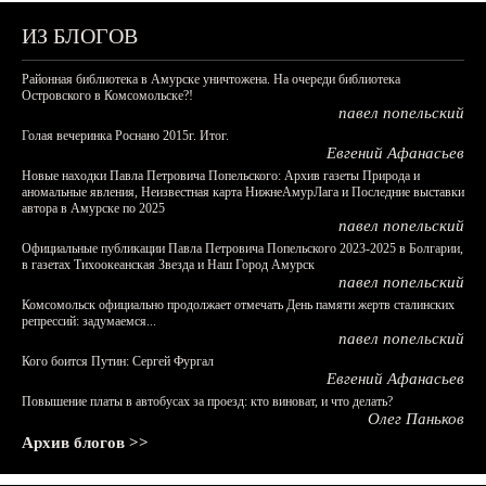
ИЗ БЛОГОВ
Районная библиотека в Амурске уничтожена. На очереди библиотека
Островского в Комсомольске?!
павел попельский
Голая вечеринка Роснано 2015г. Итог.
Евгений Афанасьев
Новые находки Павла Петровича Попельского: Архив газеты Природа и
аномальные явления, Неизвестная карта НижнеАмурЛага и Последние выставки
автора в Амурске по 2025
павел попельский
Официальные публикации Павла Петровича Попельского 2023-2025 в Болгарии,
в газетах Тихоокеанская Звезда и Наш Город Амурск
павел попельский
Комсомольск официально продолжает отмечать День памяти жертв сталинских
репрессий: задумаемся...
павел попельский
Кого боится Путин: Сергей Фургал
Евгений Афанасьев
Повышение платы в автобусах за проезд: кто виноват, и что делать?
Олег Паньков
Архив блогов >>