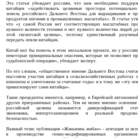
Эта статья убеждает россиян, что нам необходимо поддер
китайцев «задействовать целинные просторы потенциальн
земель российского Дальнего Востока для выращивания и пр
продуктов питания в промышленных масштабах». В статье утв
что «у самой России нет соответствующих масштабных про
нужного количеств техники и нет нужного количества людей дл
этой гигантской целины», поэтому единственный разумны
передать земли китайцам.
Китай мог бы помочь в этом эпохальном проекте, но у россия
некоторые принципиальные опасения, которые не позволяют пр
судьбоносной операции», убеждает эксперт.
По его словам, «общественное мнение Дальнего Востока считае
массовом участии китайцев в сельскохозяйственных работах з
изношена и уничтожена за считаные годы» и к тому же «эту зе
приватизируют сами китайцы».
Такие прецеденты имеются, например, в Еврейской автономной
других приграничных районах. Тем не менее именно освоение
российской целины называется диверсификацией отеч
экономики, импортозамещением и реальной продовол
безопасностью.
Важный тезис публикации «Жэньминь жибао» - агитация за исп
в производстве генно-модифицированных организмо