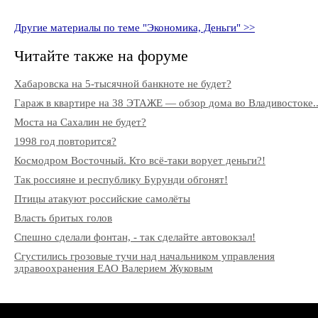
Другие материалы по теме "Экономика, Деньги" >>
Читайте также на форуме
Хабаровска на 5-тысячной банкноте не будет?
Гараж в квартире на 38 ЭТАЖЕ — обзор дома во Владивостоке..
Моста на Сахалин не будет?
1998 год повторится?
Космодром Восточный. Кто всё-таки ворует деньги?!
Так россияне и республику Бурунди обгонят!
Птицы атакуют российские самолёты
Власть бритых голов
Спешно сделали фонтан, - так сделайте автовокзал!
Сгустились грозовые тучи над начальником управления
здравоохранения ЕАО Валерием Жуковым