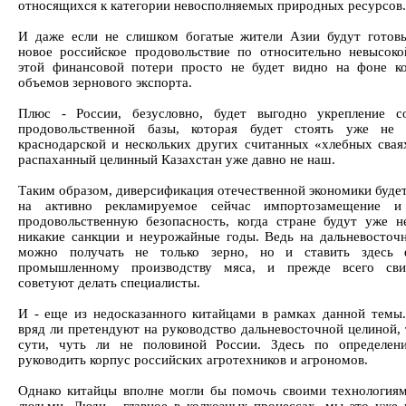
относящихся к категории невосполняемых природных ресурсов.
И даже если не слишком богатые жители Азии будут готов
новое российское продовольствие по относительно невысоко
этой финансовой потери просто не будет видно на фоне к
объемов зернового экспорта.
Плюс - России, безусловно, будет выгодно укрепление с
продовольственной базы, которая будет стоять уже не 
краснодарской и нескольких других считанных «хлебных сваях
распаханный целинный Казахстан уже давно не наш.
Таким образом, диверсификация отечественной экономики буде
на активно рекламируемое сейчас импортозамещение и
продовольственную безопасность, когда стране будут уже 
никакие санкции и неурожайные годы. Ведь на дальневосточ
можно получать не только зерно, но и ставить здесь
промышленному производству мяса, и прежде всего сви
советуют делать специалисты.
И - еще из недосказанного китайцами в рамках данной темы
вряд ли претендуют на руководство дальневосточной целиной, 
сути, чуть ли не половиной России. Здесь по определен
руководить корпус российских агротехников и агрономов.
Однако китайцы вполне могли бы помочь своими технологиям