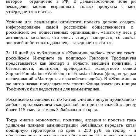
которое ограничено в РФ. В дальневосточной зоне рис
земледелия можно выращивать только продукты с ме
утверждается в статье.
Условие для реализации китайского проекта должно создат
информирование самой российской общественности 
российских же общественных организаций». «Поэтому весь р
активность китайцев, что они… станут напористо, со свойс
энергией действовать дальше», - завершается статья.
За 10 дней до публикации в «Жэньминь жибао» этот же текст 
российском Интернете за подписью Григория Трофимчука
представляется как эксперт в области внешней политики,
безопасности, политолог, председатель экспертного совет
Support Foundation «Workshop of Eurasian Ideas» (фонд поддер
исследований «Мастерская евразийских идей»). В «Жэньминь ж
же автор назван председателем совета Фонда азиатских инициа
Трофимчук был недоступен для комментариев.
Российские специалисты по Китаю считают новую публикацию
жибао» продолжением скандальной истории со сдачей в аренд
более 115 тыс. га земель Забайкальского края.
Тогда многие экономисты, политики, аграрии и простые гра
удивлены планами администрации Забайкалья передать кита
обширную территорию по цене в 250 руб. за гектар - п
общественного и экспертного обсуждения. Не менее насторо