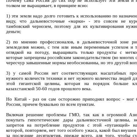
Почему сама Россия до сих пор не использует эти земли и 
толком не выращивает, в принципе ясно:
1) эти земли надо долго готовить к использованию по назначе
виду, что дальневосточные «марки» - это совсем не кур
тамбовский чернозем, поэтому для их культивирования нуж
деньги;
2) по мнению профессионалов, в дальневосточной зоне ри
земледелия можно, с тем или иным переменным успехом и 
оглядкой на погоду, выращивать только продукты с метк
которые запрещены российским законодательством (во многих с
чересчур завышенные нормы необоснованны, но это другой воп
3) у самой России нет соответствующих масштабных прое
нужного количеств техники и нет нужного количества людей дл
этой гигантской целины, которая на порядок больше кла
казахстанской 50-60 годов прошлого века.
Но Китай - раз он сам осторожно приподнял вопрос - мог
России, причем буквально по всем пунктам.
Включая решение проблемы ГМО, так как в огромной Азии
покупать гипотетические дары дальневосточной целины, 
запретов на потребление продуктов с этой «пугающей» н
которой, повторяем, нет того особого ужаса, какой был внуше
за последние десятилетия, прежде всего, для того, чтобы с