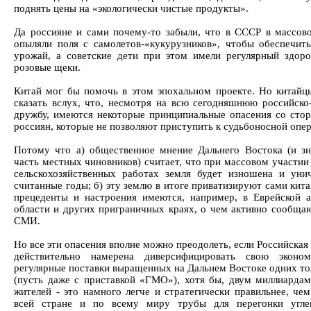
поднять цены на «экологически чистые продукты».
Да россияне и сами почему-то забыли, что в СССР в массов
опыляли поля с самолетов-«кукурузников», чтобы обеспечит
урожай, а советские дети при этом имели регулярный здор
розовые щеки.
Китай мог бы помочь в этом эпохальном проекте. Но китайц
сказать вслух, что, несмотря на всю сегодняшнюю российско
дружбу, имеются некоторые принципиальные опасения со сто
россиян, которые не позволяют приступить к судьбоносной опе
Потому что а) общественное мнение Дальнего Востока (и зн
часть местных чиновников) считает, что при массовом участии
сельскохозяйственных работах земля будет изношена и уни
считанные годы; б) эту землю в итоге приватизируют сами кит
прецеденты и настроения имеются, например, в Еврейской 
области и других приграничных краях, о чем активно сообща
СМИ.
Но все эти опасения вполне можно преодолеть, если Российска
действительно намерена диверсифицировать свою эконом
регулярные поставки выращенных на Дальнем Востоке одних тол
(пусть даже с приставкой «ГМО»), хотя бы, двум миллиардам
жителей - это намного легче и стратегически правильнее, чем
всей стране и по всему миру трубы для перегонки углев