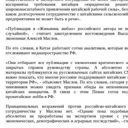
восприняты требования китайцев «юридически реши
широкомасштабного привлечения китайской рабочей силы», без 
каком долгосрочном сотрудничестве с китайскими сельскохозя
предприятиями не может быть и речи».
«Публикация в «Жэньминь жибао» российского автора не 
случайной», - считает завотделением востоковедения Вы
экономики Алексей Маслов.
По его словам, в Китае работают сотни аналитиков, которые в
отслеживают медиапространство РФ.
«Они отбирают все публикации с элементами критического а
закрытых справок руководству страны. А абсолютно п
материалы публикуются на русскоязычных сайтах китайских 
важно показать, что многие россияне поддерживают китайские 
территории РФ», - объясняет Маслов. По его словам, сегодня 
чиновников можно увидеть признаки обиды на непониман
китайских инициатив. В связи с этим Пекин готов под
прокитайское лобби в РФ.
Принципиальных возражений против российско-китайского
сотрудничества у Маслова нет. «Однако пока подобны
абсолютно не проработаны на экспертном уровне с уч
экономических, демографических и аграрных последствий», - сч