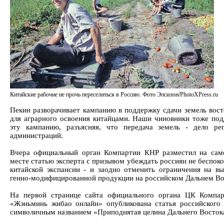
Китайские рабочие не прочь переселиться в Россию. Фото Эпсилон/PhotoXPress.ru
Пекин разворачивает кампанию в поддержку сдачи земель вост
для аграрного освоения китайцами. Наши чиновники тоже по
эту кампанию, разъясняя, что передача земель - дело ре
администраций.
Вчера официальный орган Компартии КНР разместил на са
месте статью эксперта с призывом убеждать россиян не беспоко
китайской экспансии - и заодно отменить ограничения на в
генно-модифицированной продукции на российском Дальнем Во
На первой странице сайта официального органа ЦК Компа
«Жэньминь жибао онлайн» опубликована статья российского 
символичным названием «Приподнятая целина Дальнего Восток