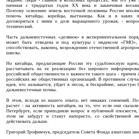
людьми. Люди - главное в колхозных процессах, мы это уже 
начиная с тридцатых годов XX века и заканчивая восьми
Поэтому освоению земель восточной половины России вполн
помочь китайцы, корейцы, вьетнамцы. Как и в каких п
договориться с ними о доле выращенного урожая, - вопро
технический.
Часть дальневосточных «делянок» в экспериментальном поря
может быть отведена и под культуры с индексом «ГМО», 
способствовать, наконец, возрождению отечественной агропр
школы.
Но китайцы, предлагающие России эту судьбоносную идею
рассчитывать на ее реализацию без широкого информиров
российской общественности о важности такого шага - причем
российских же общественных организаций. В противном случа
идея, что называется, уйдет в песок, в бескрайние, зачастую
дальневосточные почвы.
В этом, исходя из нашего опыта, нет никаких сомнений. По
расчет - на активность китайцев, на то, что если они сказал
Петербурге, если приподняли вопрос в публичной плоскости,
этом не забудут и станут напористо, со свойственной и
действовать дальше.
Григорий Трофимчук, председатель Совета Фонда азиатских ин