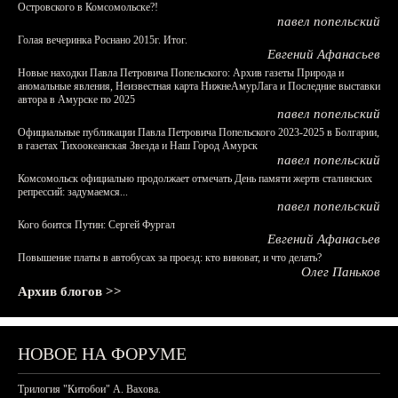
Островского в Комсомольске?!
павел попельский
Голая вечеринка Роснано 2015г. Итог.
Евгений Афанасьев
Новые находки Павла Петровича Попельского: Архив газеты Природа и
аномальные явления, Неизвестная карта НижнеАмурЛага и Последние выставки
автора в Амурске по 2025
павел попельский
Официальные публикации Павла Петровича Попельского 2023-2025 в Болгарии,
в газетах Тихоокеанская Звезда и Наш Город Амурск
павел попельский
Комсомольск официально продолжает отмечать День памяти жертв сталинских
репрессий: задумаемся...
павел попельский
Кого боится Путин: Сергей Фургал
Евгений Афанасьев
Повышение платы в автобусах за проезд: кто виноват, и что делать?
Олег Паньков
Архив блогов >>
НОВОЕ НА ФОРУМЕ
Трилогия "Китобои" А. Вахова.