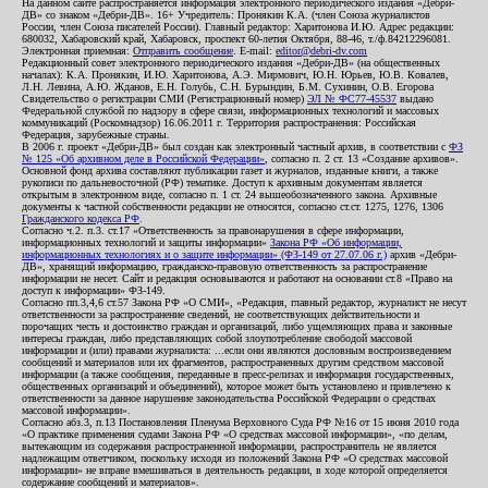
На данном сайте распространяется информация электронного периодического издания «Дебри-
ДВ» со знаком «Дебри-ДВ». 16+ Учредитель: Пронякин К.А. (член Союза журналистов
России, член Союза писателей России). Главный редактор: Харитонова И.Ю. Адрес редакции:
680032, Хабаровский край, Хабаровск, проспект 60-летия Октября, 88-46, т./ф.84212296081.
Электронная приемная:
Отправить сообщение
. E-mail:
editor@debri-dv.com
Редакционный совет электронного периодического издания «Дебри-ДВ» (на общественных
началах): К.А. Пронякин, И.Ю. Харитонова, А.Э. Мирмович, Ю.Н. Юрьев, Ю.В. Ковалев,
Л.Н. Левина, А.Ю. Жданов, Е.Н. Голубь, С.Н. Бурындин, Б.М. Сухинин, О.В. Егорова
Свидетельство о регистрации СМИ (Регистрационный номер)
ЭЛ № ФС77-45537
выдано
Федеральной службой по надзору в сфере связи, информационных технологий и массовых
коммуникаций (Роскомнадзор) 16.06.2011 г. Территория распространения: Российская
Федерация, зарубежные страны.
В 2006 г. проект «Дебри-ДВ» был создан как электронный частный архив, в соответствии с
ФЗ
№ 125 «Об архивном деле в Российской Федерации»
, согласно п. 2 ст. 13 «Создание архивов».
Основной фонд архива составляют публикации газет и журналов, изданные книги, а также
рукописи по дальневосточной (РФ) тематике. Доступ к архивным документам является
открытым в электронном виде, согласно п. 1 ст. 24 вышеобозначенного закона. Архивные
документы к частной собственности редакции не относятся, согласно ст.ст. 1275, 1276, 1306
Гражданского кодекса РФ
.
Согласно ч.2. п.3. ст.17 «Ответственность за правонарушения в сфере информации,
информационных технологий и защиты информации»
Закона РФ «Об информации,
информационных технологиях и о защите информации» (ФЗ-149 от 27.07.06 г.)
архив «Дебри-
ДВ», хранящий информацию, гражданско-правовую ответственность за распространение
информации не несет. Сайт и редакция основываются и работают на основании ст.8 «Право на
доступ к информации» ФЗ-149.
Согласно пп.3,4,6 ст.57 Закона РФ «О СМИ», «Редакция, главный редактор, журналист не несут
ответственности за распространение сведений, не соответствующих действительности и
порочащих честь и достоинство граждан и организаций, либо ущемляющих права и законные
интересы граждан, либо представляющих собой злоупотребление свободой массовой
информации и (или) правами журналиста: ...если они являются дословным воспроизведением
сообщений и материалов или их фрагментов, распространенных другим средством массовой
информации (а также сообщения, переданные в пресс-релизах и информация государственных,
общественных организаций и объединений), которое может быть установлено и привлечено к
ответственности за данное нарушение законодательства Российской Федерации о средствах
массовой информации».
Согласно абз.3, п.13 Постановления Пленума Верховного Суда РФ №16 от 15 июня 2010 года
«О практике применения судами Закона РФ «О средствах массовой информации», «по делам,
вытекающим из содержания распространенной информации, распространитель не является
надлежащим ответчиком, поскольку исходя из положений Закона РФ «О средствах массовой
информации» не вправе вмешиваться в деятельность редакции, в ходе которой определяется
содержание сообщений и материалов».