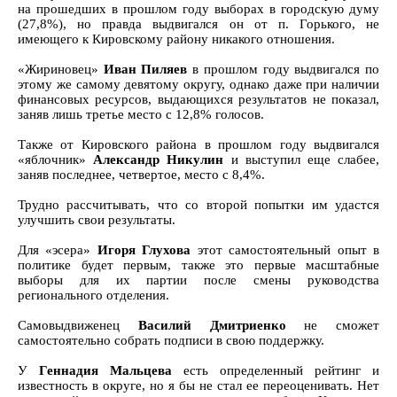
на прошедших в прошлом году выборах в городскую думу
(27,8%), но правда выдвигался он от п. Горького, не
имеющего к Кировскому району никакого отношения.
«Жириновец»
Иван Пиляев
в прошлом году выдвигался по
этому же самому девятому округу, однако даже при наличии
финансовых ресурсов, выдающихся результатов не показал,
заняв лишь третье место с 12,8% голосов.
Также от Кировского района в прошлом году выдвигался
«яблочник»
Александр Никулин
и выступил еще слабее,
заняв последнее, четвертое, место с 8,4%.
Трудно рассчитывать, что со второй попытки им удастся
улучшить свои результаты.
Для «эсера»
Игоря Глухова
этот самостоятельный опыт в
политике будет первым, также это первые масштабные
выборы для их партии после смены руководства
регионального отделения.
Самовыдвиженец
Василий Дмитриенко
не сможет
самостоятельно собрать подписи в свою поддержку.
У
Геннадия Мальцева
есть определенный рейтинг и
известность в округе, но я бы не стал ее переоценивать. Нет