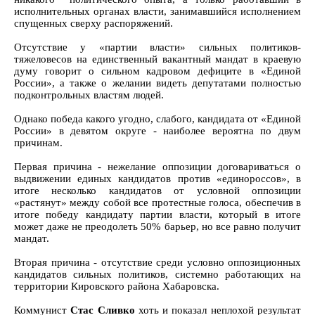
исполнительных органах власти, занимавшийся исполнением
спущенных сверху распоряжений.
Отсутствие у «партии власти» сильных политиков-
тяжеловесов на единственный вакантный мандат в краевую
думу говорит о сильном кадровом дефиците в «Единой
России», а также о желании видеть депутатами полностью
подконтрольных властям людей.
Однако победа какого угодно, слабого, кандидата от «Единой
России» в девятом округе - наиболее вероятна по двум
причинам.
Первая причина - нежелание оппозиции договариваться о
выдвижении единых кандидатов против «единороссов», в
итоге несколько кандидатов от условной оппозиции
«растянут» между собой все протестные голоса, обеспечив в
итоге победу кандидату партии власти, который в итоге
может даже не преодолеть 50% барьер, но все равно получит
мандат.
Вторая причина - отсутствие среди условно оппозиционных
кандидатов сильных политиков, системно работающих на
территории Кировского района Хабаровска.
Коммунист
Стас Сливко
хоть и показал неплохой результат