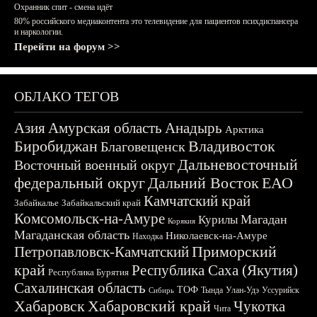
Охранник спит - смена идёт
80% российского медиаконтента это телевидение для пациентов психдиспансера
и наркологии.
Перейти на форум >>
ОБЛАКО ТЕГОВ
Азия
Амурская область
Анадырь
Арктика
Биробиджан
Владивосток
Благовещенск
Дальневосточный
Восточный военный округ
федеральный округ
Дальний Восток
ЕАО
Камчатский край
Забайкалье
Забайкальский край
Комсомольск-на-Амуре
Магадан
Курилы
Корякия
Магаданская область
Николаевск-на-Амуре
Находка
Приморский
Петропавловск-Камчатский
край
Республика Саха (Якутия)
Республика Бурятия
Сахалинская область
ТОФ
Тында
Улан-Удэ
Уссурийск
Сибирь
Хабаровск
Хабаровский край
Чукотка
Чита