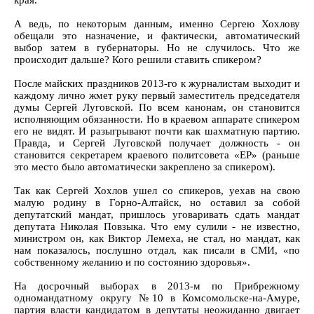
края.
А ведь, по некоторым данным, именно Сергею Хохлову
обещали это назначение, и фактически, автоматический
выбор затем в губернаторы. Но не случилось. Что же
происходит дальше? Кого решили ставить спикером?
После майских праздников 2013-го к журналистам выходит и
каждому лично жмет руку первый заместитель председателя
думы Сергей Луговской. По всем канонам, он становится
исполняющим обязанности. Но в краевом аппарате спикером
его не видят. И разыгрывают почти как шахматную партию.
Правда, и Сергей Луговской получает должность - он
становится секретарем краевого политсовета «ЕР» (раньше
это место было автоматически закреплено за спикером).
Так как Сергей Хохлов ушел со спикеров, уехав на свою
малую родину в Горно-Алтайск, но оставил за собой
депутатский мандат, пришлось уговаривать сдать мандат
депутата Николая Повзыка. Что ему сулили - не известно,
министром он, как Виктор Лемеха, не стал, но мандат, как
нам показалось, послушно отдал, как писали в СМИ, «по
собственному желанию и по состоянию здоровья».
На досрочный выборах в 2013-м по Прибрежному
одномандатному округу №10 в Комсомольске-на-Амуре,
партия власти кандидатом в депутаты неожиданно двигает