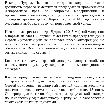
Виктора Чудова. Именно он тогда, неожиданно, оставив
должность первого заместителя председателя правительства
Хабаровского края по вопросам модернизации и
промышленной политики, стал депутатом, а через неделю -
спикером краевой думы. Через год, в 2014 году, уже на
очередных выборах в думу, он повторяет свой успех.
И вот, после ареста спикера Чудова в 2015-м (свой мандат он
в тюрьме не сдает!), первый заместитель председателя думы
Сергей Луговской уже не собирает пресс-конференции, не
жмет журналистам руки, а тихо становится исполняющим
обязанности. Все стало понятно - должность спикера ему
опять, видимо, «не светит»!
Кого же тот самый краевой аппарат, наворотивший, по
нашему мнению, уже кучу кадровых ошибок, опять двинет в
спикеры?
Как мы предполагаем, на это место задуман руководитель
аппарата краевой думы, подполковник юстиции в запасе
Сергей Сокуренко - выдвинутый партией «Единая Россия» в
последний день приема документов в избиркоме, 15 июля.
Он вроде даже готов бороться за депутатский мандат
по Кировскому одномандатному округу №9 в Хабаровске с
многочисленными кандидатами.