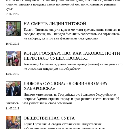
лицо не приняло в пределах своих полномочий мер по исполнению решения
суда»
21.07.2015
НА СМЕРТЬ ЛИДИИ ТИТОВОЙ
Тысячи Титовых живут в крае и мечтают сделать жизнь свои сел и
городов лучше, но... их удел был лишь голосовать «за партейных»
на выборах, да и тот уже фактически ликвидирован
16.07.2015
КОГДА ГОСУДАРСТВО, КАК ТАКОВОЕ, ПОЧТИ
ПЕРЕСТАЛО СУЩЕСТВОВАТЬ...
Александр Галушка: «Долгосрочная аренда [земли] китайцами - это
не относится напрямую к моей работе»
13.07.2015
ЛЮБОВЬ СУСЛОВА: «Я ОБВИНЯЮ МЭРА
ХАБАРОВСКА»
Письмо жительницы п. Уссурийского с Большого Уссурийского
острова: Администрация города и края решили снести поселок. И
началось! Была учительница, стала бомжихой...
11.07.2015
ОБЩЕСТВЕННАЯ СУЕТА
Борис Сухинин: «Сегодня сахалинская Общественная
наблюдательная комиссия практически прекратила свою