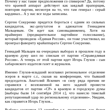
Почему у нас такие предположения со спикером? Да, потому
что краевой аппарат действует как заядлый прапорщик,
повторяя партии, несмотря на то, что там генерал - серый
кардинал... А у нас все ходы записаны.
Сергею Сокуренко придется бороться с одним из сильных
кандидатов, экс-депутатом и адвокатом Геннадием
Мальцевым. Он идет как самовыдвиженец. Хотя на
праймериз (предварительное партийное голосование),
который проводила «Единая Россия», он тоже участвовал, но
проиграл фавориту крайаппарата Сергею Сокуренко.
Геннадий Мальцев на очередных выборах в прошлом году в
краевую думу шел по спискам от партии «Справедливая
Россия». А теперь от этой партии идет Игорь Глухов - сын
хабаровского издателя газет и журналов.
Именно Глухов-младший возглавил региональное отделение
эсеров в марте с.г., сказав на конференции, что бывший
председатель Анатолий Яскевич «в силу ряда причин не
справился с возложенной на него задачей провести
кандидатов от партии «СР» в краевую и городскую думы
[выборы были 14 сентября 2014 г.], что нанесло тяжелый
репутационный удар по региональному отделению». Увидим,
как справится Игорь Глухов...
Выборы состоятся 13 сентября с.г., посмотрим, как будут