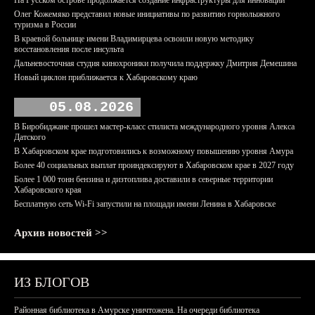
На Русском острове продолжается создание инфраструктуры для инноваций
Олег Кожемяко представил новые инициативы по развитию горнолыжного
туризма в России
В краевой больнице имени Владимирцева освоили новую методику
восстановления после инсульта
Дальневосточная студия кинохроники получила поддержку Дмитрия Демешина
Новый циклон приближается к Хабаровскому краю
05.08.2026
В Биробиджане прошел мастер-класс стилиста международного уровня Алекса
Датского
В Хабаровском крае подготовились к возможному повышению уровня Амура
Более 40 социальных выплат проиндексируют в Хабаровском крае в 2027 году
Более 1 000 тонн бензина и дизтоплива доставили в северные территории
Хабаровского края
Бесплатную сеть Wi-Fi запустили на площади имени Ленина в Хабаровске
Архив новостей >>
ИЗ БЛОГОВ
Районная библиотека в Амурске уничтожена. На очереди библиотека