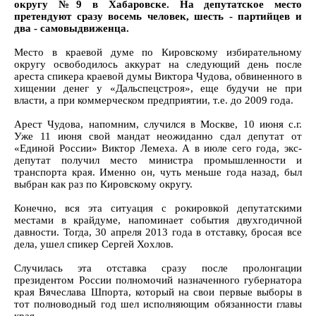
округу №9 в Хабаровске. На депутатское место
претендуют сразу восемь человек, шесть - партийцев и
два - самовыдвиженца.
Место в краевой думе по Кировскому избирательному
округу освободилось аккурат на следующий день после
ареста спикера краевой думы Виктора Чудова, обвиненного в
хищении денег у «Дальспецстроя», еще будучи не при
власти, а при коммерческом предприятии, т.е. до 2009 года.
Арест Чудова, напомним, случился в Москве, 10 июня с.г.
Уже 11 июня свой мандат неожиданно сдал депутат от
«Единой России» Виктор Лемеха. А в июле сего года, экс-
депутат получил место министра промышленности и
транспорта края. Именно он, чуть меньше года назад, был
выбран как раз по Кировскому округу.
Конечно, вся эта ситуация с рокировкой депутатскими
местами в крайдуме, напоминает события двухгодичной
давности. Тогда, 30 апреля 2013 года в отставку, бросая все
дела, ушел спикер Сергей Хохлов.
Случилась эта отставка сразу после пролонгации
президентом России полномочий назначенного губернатора
края Вячеслава Шпорта, который на свои первые выборы в
тот полноводный год шел исполняющим обязанности главы