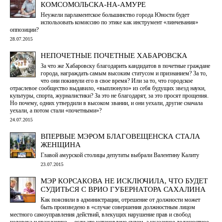
КОМСОМОЛЬСКА-НА-АМУРЕ
Неужели парламентское большинство города Юности будет
использовать комиссию по этике как инструмент «линчевания»
оппозиции?
28.07.2015
НЕПОЧЕТНЫЕ ПОЧЕТНЫЕ ХАБАРОВСКА
За что же Хабаровску благодарить кандидатов в почетные граждане
города, награждать самым высоким статусом и признанием? За то,
что они покинули его в свое время? Или за то, что городское
отраслевое сообщество выдавило, «выплюнуло» из себя будущих звезд науки,
культуры, спорта, журналистики? За это не благодарят, за это просят прощения.
Но почему, одних утвердили в высоком звании, и они уехали, другие сначала
уехали, а потом стали «почетными»?
24.07.2015
ВПЕРВЫЕ МЭРОМ БЛАГОВЕЩЕНСКА СТАЛА
ЖЕНЩИНА
Главой амурской столицы депутаты выбрали Валентину Калиту
23.07.2015
МЭР КОРСАКОВА НЕ ИСКЛЮЧИЛА, ЧТО БУДЕТ
СУДИТЬСЯ С ВРИО ГУБЕРНАТОРА САХАЛИНА
Как пояснили в администрации, отрешение от должности может
быть произведено в «случае совершения должностным лицом
местного самоуправления действий, влекущих нарушение прав и свобод
человека и гражданина ... если это установлено судом, а указанное должностное