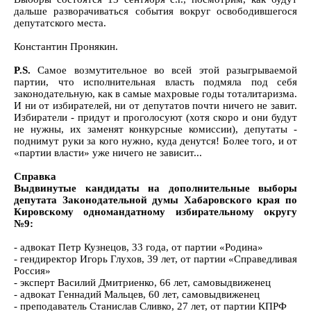
дальше разворачиваться события вокруг освободившегося
депутатского места.
Константин Пронякин.
P.S.
Самое возмутительное во всей этой разыгрываемой
партии, что исполнительная власть подмяла под себя
законодательную, как в самые махровые годы тоталитаризма.
И ни от избирателей, ни от депутатов почти ничего не завит.
Избиратели - придут и проголосуют (хотя скоро и они будут
не нужны, их заменят конкурсные комиссии), депутаты -
поднимут руки за кого нужно, куда денутся! Более того, и от
«партии власти» уже ничего не зависит...
Справка
Выдвинутые кандидаты на дополнительные выборы
депутата Законодательной думы Хабаровского края по
Кировскому одномандатному избирательному округу
№9:
- адвокат Петр Кузнецов, 33 года, от партии «Родина»
- гендиректор Игорь Глухов, 39 лет, от партии «Справедливая
Россия»
- эксперт Василий Дмитриенко, 66 лет, самовыдвиженец
- адвокат Геннадий Мальцев, 60 лет, самовыдвиженец
- преподаватель Станислав Сливко, 27 лет, от партии КПРФ