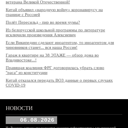
ветерана Великой Отечественной!
Китай объявил «народную войну» коронавирусу на
границе с Россией
Полёт Пересильд - пир во время чумы?
Из белорусской школьной программы по литературе
исключили произведения Алексиевич
Если Википедию сделают иноагентом, то иноагентом для
чиновников станет... вся наша Россия!
Гараж в квартире на 38 ЭТАЖЕ — обзор дома во
Владивостоке...!
Правящая коалиция ФРГ договорилась убрать слово
"раса" из конституции
Китай отказался передать ВОЗ данные о первых случаях
COVID-19
НОВОСТИ
06.08.2026