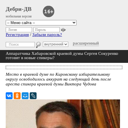
Дебри-ДВ
мобильная версия
Логин
Пароль
Регистрация
/
Забыли пароль?
расширенный
Аппаратчика Хабаровской краевой думы Сергея Сокуренко
готовят в новые спикеры?
Место в краевой думе по Кировскому избирательному
округу освободилось аккурат на следующий день после
ареста спикера краевой думы Виктора Чудова