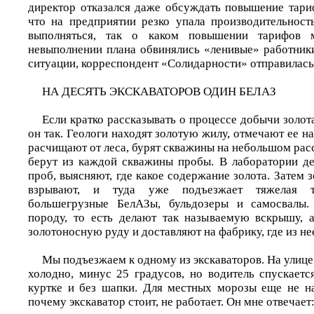
директор отказался даже обсуждать повышение тариф
что на предприятии резко упала производительность
выполняться, так о каком повышении тарифов
невыполнении плана обвинялись «ленивые» работники
ситуации, корреспондент «Солидарности» отправилась
НА ДЕСЯТЬ ЭКСКАВАТОРОВ ОДИН БЕЛАЗ
Если кратко рассказывать о процессе добычи золота
он так. Геологи находят золотую жилу, отмечают ее на
расчищают от леса, бурят скважины на небольшом расс
берут из каждой скважины пробы. В лаборатории де
проб, выясняют, где какое содержание золота. Затем
взрывают, и туда уже подъезжает тяжелая те
большегрузные БелАЗы, бульдозеры и самосвалы.
породу, то есть делают так называемую вскрышу, 
золотоносную руду и доставляют на фабрику, где из не
Мы подъезжаем к одному из экскаваторов. На улиц
холодно, минус 25 градусов, но водитель спускаетс
куртке и без шапки. Для местных морозы еще не н
почему экскаватор стоит, не работает. Он мне отвечает