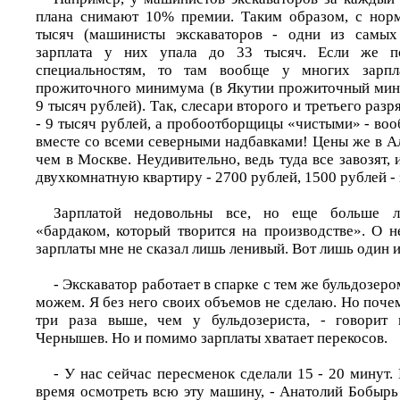
плана снимают 10% премии. Таким образом, с норм
тысяч (машинисты экскаваторов - одни из самых
зарплата у них упала до 33 тысяч. Если же п
специальностям, то там вообще у многих зарпл
прожиточного минимума (в Якутии прожиточный мин
9 тысяч рублей). Так, слесари второго и третьего разр
- 9 тысяч рублей, а пробоотборщицы «чистыми» - воо
вместе со всеми северными надбавками! Цены же в А
чем в Москве. Неудивительно, ведь туда все завозят, 
двухкомнатную квартиру - 2700 рублей, 1500 рублей - 
Зарплатой недовольны все, но еще больше 
«бардаком, который творится на производстве». О н
зарплаты мне не сказал лишь ленивый. Вот лишь один 
- Экскаватор работает в спарке с тем же бульдозеро
можем. Я без него своих объемов не сделаю. Но почем
три раза выше, чем у бульдозериста, - говорит 
Чернышев. Но и помимо зарплаты хватает перекосов.
- У нас сейчас пересменок сделали 15 - 20 минут. 
время осмотреть всю эту машину, - Анатолий Бобырь