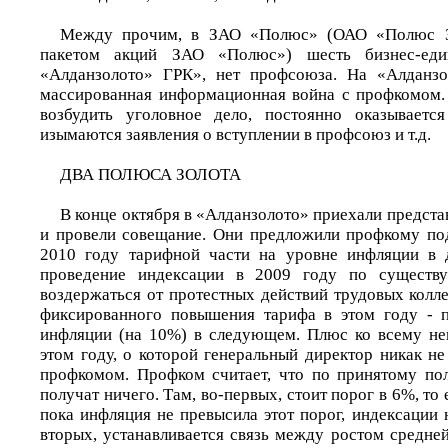
Между прочим, в ЗАО «Полюс» (ОАО «Полюс З
пакетом акций ЗАО «Полюс») шесть бизнес-еди
«Алданзолото» ГРК», нет профсоюза. На «Алданзо
массированная информационная война с профкомом.
возбудить уголовное дело, постоянно оказывается
изымаются заявления о вступлении в профсоюз и т.д.
ДВА ПОЛЮСА ЗОЛОТА
В конце октября в «Алданзолото» приехали предст
и провели совещание. Они предложили профкому по
2010 году тарифной части на уровне инфляции в д
проведение индексации в 2009 году по сущест
воздержаться от протестных действий трудовых колле
фиксированного повышения тарифа в этом году - 
инфляции (на 10%) в следующем. Плюс ко всему не
этом году, о которой генеральный директор никак н
профкомом. Профком считает, что по принятому по
получат ничего. Там, во-первых, стоит порог в 6%, то 
пока инфляция не превысила этот порог, индексации 
вторых, устанавливается связь между ростом средне