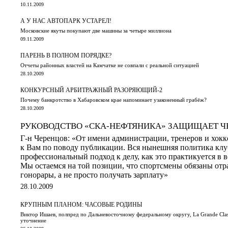
10.11.2009
А У НАС АВТОПАРК УСТАРЕЛ!
Московские якуты покупают две машины за четыре миллиона
09.11.2009
ПАРЕНЬ В ПОЛНОМ ПОРЯДКЕ?
Отчеты районных властей на Камчатке не совпали с реальной ситуацией
28.10.2009
КОНКУРСНЫЙ АРБИТРАЖНЫЙ РАЗОРЯЮЩИЙ-2
Почему банкротство в Хабаровском крае напоминает узаконенный грабёж?
28.10.2009
РУКОВОДСТВО «СКА-НЕФТЯНИКА» ЗАЩИЩАЕТ Ч
Г-н Черенцов: «От имени администрации, тренеров и хок
к Вам по поводу публикации. Вся нынешняя политика клу
профессиональный подход к делу, как это практикуется в 
Мы остаемся на той позиции, что спортсмены обязаны отр
гонорары, а не просто получать зарплату»
28.10.2009
КРУПНЫМ ПЛАНОМ: ЧАСОВЫЕ РОДИНЫ
Виктор Ишаев, полпред по Дальневосточному федеральному округу, La Grande Class
уточнение