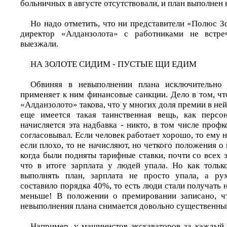
больничных в августе отсутствовали, и план выполнен 
Но надо отметить, что ни представители «Полюс З
директор «Алданзолота» с работниками не встре
выезжали.
НА ЗОЛОТЕ СИДИМ - ПУСТЫЕ ЩИ ЕДИМ
Обвиняя в невыполнении плана исключительно 
применяет к ним финансовые санкции. Дело в том, чт
«Алданзолото» такова, что у многих доля премии в не
еще имеется такая таинственная вещь, как персон
начисляется эта надбавка - никто, в том числе профко
согласовывал. Если человек работает хорошо, то ему н
если плохо, то не начисляют, но четкого положения о 
когда были подняты тарифные ставки, почти со всех э
что в итоге зарплата у людей упала. Но как тольк
выполнять план, зарплата не просто упала, а ру
составило порядка 40%, то есть люди стали получать н
меньше! В положении о премировании записано, ч
невыполнения плана снимается довольно существенны
Например, у машинистов экскаваторов за каждый