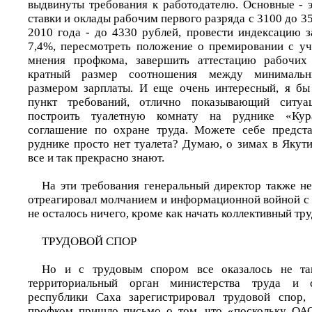
выдвинуты требования к работодателю. Основные - 
ставки и оклады рабочим первого разряда с 3100 до 35
2010 года - до 4330 рублей, провести индексацию з
7,4%, пересмотреть положение о премировании с у
мнения профкома, завершить аттестацию рабочих 
кратный размер соотношения между минималь
размером зарплаты. И еще очень интересный, я бы 
пункт требований, отлично показывающий ситуа
построить туалетную комнату на руднике «Кур
соглашение по охране труда. Можете себе предста
руднике просто нет туалета? Думаю, о зимах в Якут
все и так прекрасно знают.
На эти требования генеральный директор также не
отреагировал молчанием и информационной войной 
не осталось ничего, кроме как начать коллективный тру
ТРУДОВОЙ СПОР
Но и с трудовым спором все оказалось не та
территориальный орган министерства труда и с
республики Саха зарегистрировал трудовой спор,
профком пришло письмо о том, что «поскольку ОА