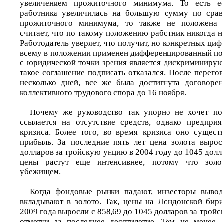
увеличением прожиточного минимума. То есть ес
работника увеличилась на большую сумму по сра
прожиточного минимума, то также не положена 
считает, что по такому положению работник никогда 
Работодатель уверяет, что получит, но конкретных циф
всему в положении применен дифференцированный под
с юридической точки зрения является дискриминир
такое соглашение подписать отказался. После перего
несколько дней, все же была достигнута договоре
коллективного трудового спора до 16 ноября.
Почему же руководство так упорно не хочет п
ссылается на отсутствие средств, однако предпри
кризиса. Более того, во время кризиса оно сущес
прибыль. За последние пять лет цена золота вырос
долларов за тройскую унцию в 2004 году до 1045 долл
цены растут еще интенсивнее, потому что золот
убежищем.
Когда фондовые рынки падают, инвесторы вывод
вкладывают в золото. Так, цены на Лондонской бир
2009 года выросли с 858,69 до 1045 долларов за трой
отметки за последнее десятилетие. Тем не менее,