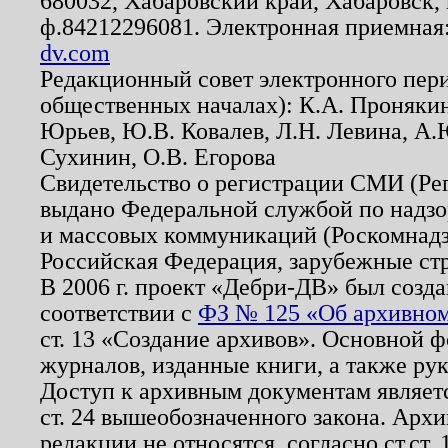
680032, Хабаровский край, Хабаровск, п
ф.84212296081. Электронная приемная
dv.com
Редакционный совет электронного пер
общественных началах): К.А. Проняки
Юрьев, Ю.В. Ковалев, Л.Н. Левина, А.
Сухинин, О.В. Егорова
Свидетельство о регистрации СМИ (Р
выдано Федеральной службой по надзо
и массовых коммуникаций (Роскомнадзо
Российская Федерация, зарубежные ст
В 2006 г. проект «Дебри-ДВ» был созда
соответствии с
ФЗ № 125 «Об архивном
ст. 13 «Создание архивов». Основной ф
журналов, изданные книги, а также ру
Доступ к архивным документам являетс
ст. 24 вышеобозначенного закона. Арх
редакции не относятся, согласно ст.ст. 