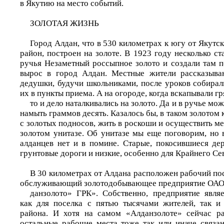
в Якутию на место событий.
ЗОЛОТАЯ ЖИЗНЬ
Город Алдан, что в 530 километрах к югу от Якутск
район, построен на золоте. В 1923 году несколько с
ручья Незаметный россыпное золото и создали там п
вырос в город Алдан. Местные жители рассказыва
дедушки, будучи школьниками, после уроков собирал
их в пункты приема. А на огороде, когда вскапывали гр
то и дело наталкивались на золото. Да и в ручье мо
намыть граммов десять. Казалось бы, в таком золотом
с золотых подносов, жить в роскоши и осуществить м
золотом унитазе. Об унитазе мы еще поговорим, но 
алданцев нет и в помине. Старые, покосившиеся де
грунтовые дороги и низкие, особенно для Крайнего Сев
В 30 километрах от Алдана расположен рабочий по
обслуживающий золотодобывающее предприятие ОАО
данзолото» ГРК». Собственно, предприятие явля
как для поселка с пятью тысячами жителей, так и
района. И хотя на самом «Алданзолоте» сейчас ра
остальные рабочие места тоже так или иначе связа