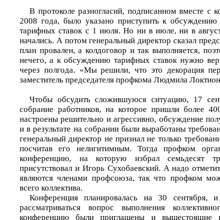
В протоколе разногласий, подписанном вместе с к
2008 года, было указано приступить к обсуждению
тарифных ставок с 1 июля. Но ни в июле, ни в авгус
начались. А потом генеральный директор сказал пред
план провален, а колдоговор и так выполняется, поэ
нечего, а к обсуждению тарифных ставок нужно вер
через полгода. «Мы решили, что это декорация пер
заместитель председателя профкома Людмила Локтион
Чтобы обсудить сложившуюся ситуацию, 17 сен
собрание работников, на которое пришли более 40
настроены решительно и агрессивно, обсуждение пол
и в результате на собрании были выработаны требова
генеральный директор не признал не только требовани
посчитав его нелигитимным. Тогда профком орга
конференцию, на которую избрал семьдесят т
присутствовал и Игорь Сухобаевский. А надо отмети
являются членами профсоюза, так что профком мож
всего коллектива.
Конференция планировалась на 30 сентября, 
рассматриваться вопрос выполнения коллективно
конференцию были приглашены и вышестоящие 