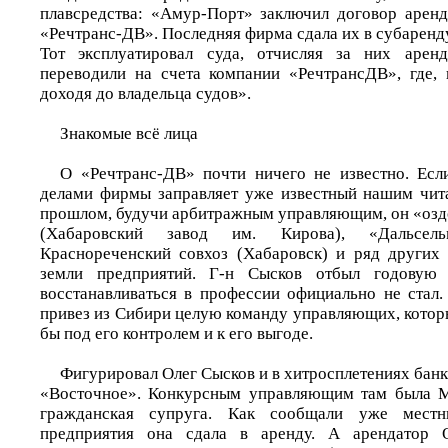
плавсредства: «Амур-Порт» заключил договор арен
«Речтранс-ДВ». Последняя фирма сдала их в субаренд
Тот эксплуатировал суда, отчисляя за них арен
переводили на счета компании «РечтрансДВ», где, 
доходя до владельца судов».
Знакомые всё лица
О «Речтранс-ДВ» почти ничего не известно. Есл
делами фирмы заправляет уже известный нашим чит
прошлом, будучи арбитражным управляющим, он «оз
(Хабаровский завод им. Кирова), «Дальсель
Краснореченский совхоз (Хабаровск) и ряд других
земли предприятий. Г-н Сысков отбыл годовую 
восстанавливаться в профессии официально не стал.
привез из Сибири целую команду управляющих, котор
бы под его контролем и к его выгоде.
Фигурировал Олег Сысков и в хитросплетениях бан
«Восточное». Конкурсным управляющим там была М
гражданская супруга. Как сообщали уже мест
предприятия она сдала в аренду. А арендатор