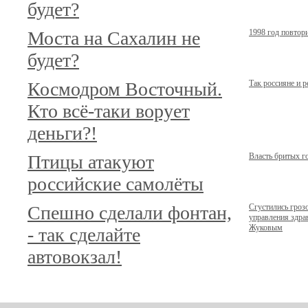
будет?
Моста на Сахалин не
1998 год повтор
будет?
Космодром Восточный.
Так россияне и 
Кто всё-таки ворует
деньги?!
Птицы атакуют
Власть бритых г
российские самолёты
Спешно сделали фонтан,
Сгустились гроз
управления здр
Жуковым
- так сделайте
автовокзал!