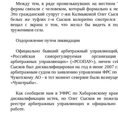
Между тем, в ряде промелькнувших на местном
фермы связали с человеком, который формально к не
Это гражданский супруг г-жи Калмыковой Олег Сыск
белых же туфлях г-н Сысков колоритно смотрелся 
вещал с экрана о том, что желал бы видеть в п
тружеников села.
Оздоровление путем ликвидации
Официально бывший арбитражный управляющий
«Российская саморегулируемая организация
арбитражных управляющих» («РСОПАУ»), ничем сейч
Сысков был дисквалифицирован на год в июне 2007 г
арбитражным судом по заявлению управления ФРС по 
Чукотскому АО - в тот момент северяне были возмущ
«Чукотрыба».
Как сообщили нам в УФРС по Хабаровскому краю
дисквалификации истек, но Олег Сысков не пожела
реестре арбитражных управляющих и официально 
работе.