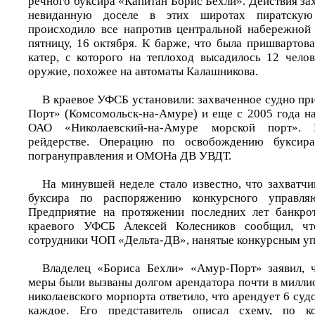
речного буксира «Капитан Борис Бехли». Действия за
невиданную доселе в этих широтах пиратскую
происходило все напротив центральной набережной
пятницу, 16 октября. К барже, что была пришвартов
катер, с которого на теплоход высадилось 12 чело
оружие, похожее на автоматы Калашникова.
В краевое УФСБ установили: захваченное судно п
Порт» (Комсомольск-на-Амуре) и еще с 2005 года на
ОАО «Николаевский-на-Амуре морской порт». 
рейдерстве. Операцию по освобождению буксира
погрануправления и ОМОНа ДВ УВДТ.
На минувшей неделе стало известно, что захватчи
буксира по распоряжению конкурсного управля
Предприятие на протяжении последних лет банкрот
краевого УФСБ Алексей Колесников сообщил, что
сотрудники ЧОП «Дельта-ДВ», нанятые конкурсным у
Владелец «Бориса Бехли» «Амур-Порт» заявил, ч
меры были вызваны долгом арендатора почти в милли
николаевского морпорта ответило, что арендует 6 судо
каждое. Его представитель описал схему, по ко