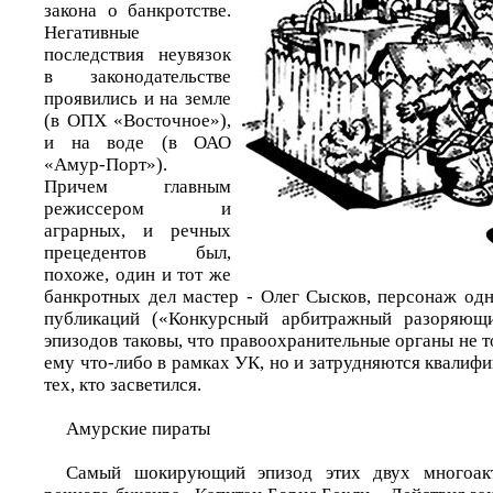
закона о банкротстве.
Негативные
последствия неувязок
в законодательстве
проявились и на земле
(в ОПХ «Восточное»),
и на воде (в ОАО
«Амур-Порт»).
Причем главным
режиссером и
аграрных, и речных
прецедентов был,
похоже, один и тот же
банкротных дел мастер - Олег Сысков, персонаж од
публикаций («Конкурсный арбитражный разоряющ
эпизодов таковы, что правоохранительные органы не т
ему что-либо в рамках УК, но и затрудняются квалиф
тех, кто засветился.
Амурские пираты
Самый шокирующий эпизод этих двух многоакт