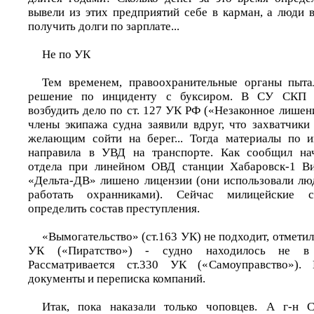
вывели из этих предприятий себе в карман, а люди 
получить долги по зарплате...
Не по УК
Тем временем, правоохранительные органы пытал
решение по инциденту с буксиром. В СУ СКП п
возбудить дело по ст. 127 УК РФ («Незаконное лишени
члены экипажа судна заявили вдруг, что захватчики
желающим сойти на берег... Тогда материалы по и
направила в УВД на транспорте. Как сообщил нач
отдела при линейном ОВД станции Хабаровск-1 В
«Дельта-ДВ» лишено лицензии (они использовали лю
работать охранниками). Сейчас милицейские с
определить состав преступления.
«Вымогательство» (ст.163 УК) не подходит, отметил
УК («Пиратство») - судно находилось не в 
Рассматривается ст.330 УК («Самоуправство»).
документы и переписка компаний.
Итак, пока наказали только чоповцев. А г-н С