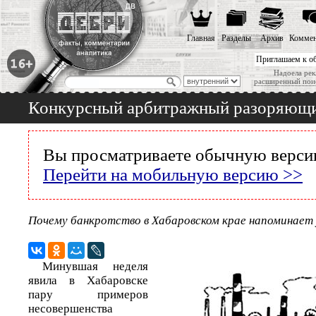
Главная
Разделы
Архив
Коммен
Приглашаем к о
Надоела рек
расширенный пои
Конкурсный арбитражный разоряющ
Вы просматриваете обычную версию
Перейти на мобильную версию >>
Почему банкротство в Хабаровском крае напоминает
Минувшая неделя
явила в Хабаровске
пару примеров
несовершенства