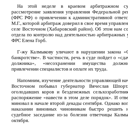
На этой неделе в краевом арбитражном су
рассмотрение заявления управления Федеральной р
(ФРС РФ) о привлечении к административной ответ
М.Г., которой арбитраж доверил в свое время управле
селе Восточном (Хабаровский район). Об этом нам с
отдела по контролю над деятельностью арбитражных
ФРС Елена Горб.
Г-жу Калмыкову уличают в нарушении закона «О
банкротстве». В частности, речь в суде пойдет о «сд
должника», «несохранении имущества должни
привлечении специалистов и оплате их труда.
Напомним, изучение деятельности управляющей нача
Восточном побывал губернатор Вячеслав Шпор
оголодавших коров и безденежных сельхозработник
распоряжение «навести в этом деле порядок». И отв
миновал в начале второй декады сентября. Однако в
наказании виновных чиновникам быстро решить 
судебное заседание из-за болезни ответчицы Калм
октября.