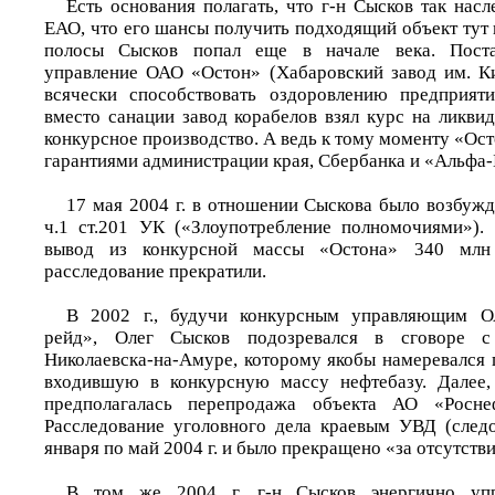
Есть основания полагать, что г-н Сысков так нас
ЕАО, что его шансы получить подходящий объект тут
полосы Сысков попал еще в начале века. Пост
управление ОАО «Остон» (Хабаровский завод им. К
всячески способствовать оздоровлению предприяти
вместо санации завод корабелов взял курс на ликв
конкурсное производство. А ведь к тому моменту «Ост
гарантиями администрации края, Сбербанка и «Альфа-
17 мая 2004 г. в отношении Сыскова было возбужд
ч.1 ст.201 УК («Злоупотребление полномочиями»).
вывод из конкурсной массы «Остона» 340 млн
расследование прекратили.
В 2002 г., будучи конкурсным управляющим 
рейд», Олег Сысков подозревался в сговоре с
Николаевска-на-Амуре, которому якобы намеревался п
входившую в конкурсную массу нефтебазу. Далее, 
предполагалась перепродажа объекта АО «Росн
Расследование уголовного дела краевым УВД (след
января по май 2004 г. и было прекращено «за отсутств
В том же 2004 г. г-н Сысков энергично упр