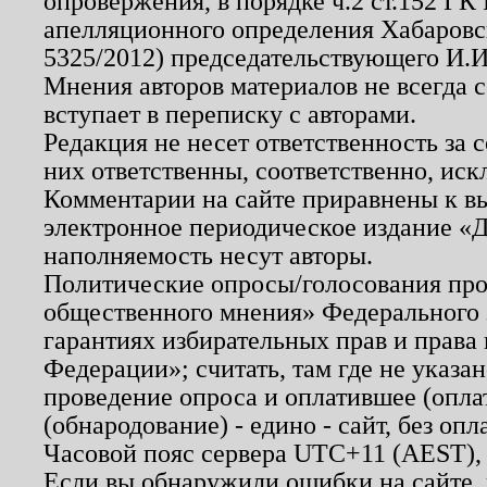
опровержения, в порядке ч.2 ст.152 ГК 
апелляционного определения Хабаровско
5325/2012) председательствующего И.И
Мнения авторов материалов не всегда 
вступает в переписку с авторами.
Редакция не несет ответственность за
них ответственны, соответственно, иск
Комментарии на сайте приравнены к в
электронное периодическое издание «Д
наполняемость несут авторы.
Политические опросы/голосования пров
общественного мнения» Федерального з
гарантиях избирательных прав и права
Федерации»; считать, там где не указан
проведение опроса и оплатившее (опл
(обнародование) - едино - сайт, без опл
Часовой пояс сервера UTC+11 (AEST),
Если вы обнаружили ошибки на сайте,