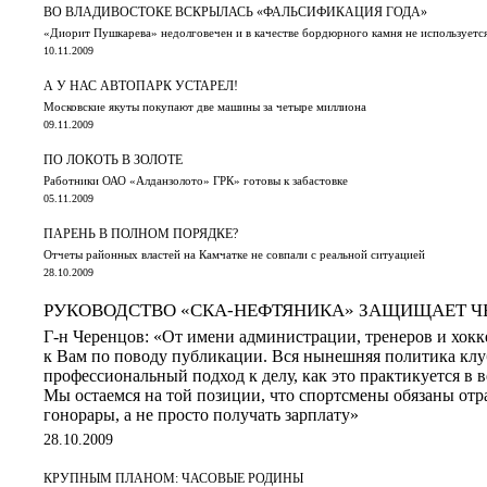
ВО ВЛАДИВОСТОКЕ ВСКРЫЛАСЬ «ФАЛЬСИФИКАЦИЯ ГОДА»
«Диорит Пушкарева» недолговечен и в качестве бордюрного камня не используетс
10.11.2009
А У НАС АВТОПАРК УСТАРЕЛ!
Московские якуты покупают две машины за четыре миллиона
09.11.2009
ПО ЛОКОТЬ В ЗОЛОТЕ
Работники ОАО «Алданзолото» ГРК» готовы к забастовке
05.11.2009
ПАРЕНЬ В ПОЛНОМ ПОРЯДКЕ?
Отчеты районных властей на Камчатке не совпали с реальной ситуацией
28.10.2009
РУКОВОДСТВО «СКА-НЕФТЯНИКА» ЗАЩИЩАЕТ Ч
Г-н Черенцов: «От имени администрации, тренеров и хок
к Вам по поводу публикации. Вся нынешняя политика клу
профессиональный подход к делу, как это практикуется в 
Мы остаемся на той позиции, что спортсмены обязаны отр
гонорары, а не просто получать зарплату»
28.10.2009
КРУПНЫМ ПЛАНОМ: ЧАСОВЫЕ РОДИНЫ