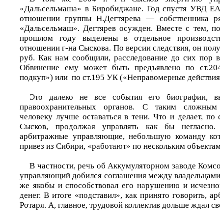
«Дальсельмаша» в Биробиджане. Год спустя УВД ЕА
отношении группы Н.Дегтярева — собственника р
«Дальсельмаш». Дегтярев осужден. Вместе с тем, 
прошлом году выделены в отдельное производст
отношении г-на Сыскова. По версии следствия, он полу
руб. Как нам сообщили, расследование до сих пор
Обвинение ему может быть предъявлено по ст.20
подкуп») или по ст.195 УК («Неправомерные действия 
Это далеко не все события его биографии, в
правоохранительных органов. С таким сложны
человеку лучше оставаться в тени. Что и делает, по 
Сысков, продолжая управлять как бы негласно.
арбитражные управляющие, небольшую команду кото
привез из Сибири, «работают» по нескольким объекта
В частности, речь об Аккумуляторном заводе Комс
управляющий добился соглашения между владельцами 
же якобы и способствовал его нарушению и исчезн
денег. В итоге «подставил», как принято говорить, а
Ротаря. А, главное, трудовой коллектив дольше ждал св