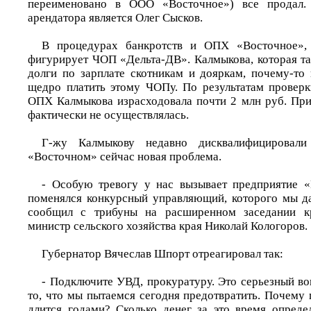
переименовано в ООО «Восточное») все продал.
арендатора является Олег Сысков.
В процедурах банкротств и ОПХ «Восточное»
фигурирует ЧОП «Дельта-ДВ». Калмыкова, которая та
долги по зарплате скотникам и дояркам, почему-то
щедро платить этому ЧОПу. По результатам проверк
ОПХ Калмыкова израсходовала почти 2 млн руб. При
фактически не осуществлялась.
Г-жу Калмыкову недавно дисквалифицировал
«Восточном» сейчас новая проблема.
- Особую тревогу у нас вызывает предприятие «
поменялся конкурсный управляющий, которого мы д
сообщил с трибуны на расширенном заседании кр
министр сельского хозяйства края Николай Кологоров.
Губернатор Вячеслав Шпорт отреагировал так:
- Подключите УВД, прокуратуру. Это серьезный во
то, что мы пытаемся сегодня предотвратить. Почему
длится годами? Сколько денег за это время опред