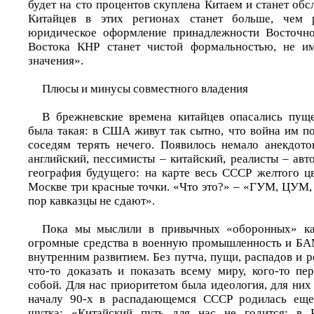
будет на сто процентов скуплена Китаем и станет обс
Китайцев в этих регионах станет больше, чем р
юридическое оформление принадлежности Восточн
Востока КНР станет чистой формальностью, не и
значения».
Плюсы и минусы совместного владения
В брежневские времена китайцев опасались пуще
была такая: в США живут так сытно, что война им п
соседям терять нечего. Появилось немало анекдот
английский, пессимисты – китайский, реалисты – ав
география будущего: на карте весь СССР желтого ц
Москве три красные точки. «Что это?» – «ГУМ, ЦУМ,
пор кавказцы не сдают».
Пока мы мыслили в привычных «оборонных» ка
огромные средства в военную промышленность и БА
внутренним развитием. Без путча, пущи, распадов и 
что-то доказать и показать всему миру, кого-то пе
собой. Для нас приоритетом была идеология, для них 
началу 90-х в распадающемся СССР родилась еще 
шутка: «Китайский путь для нас не годится: в 