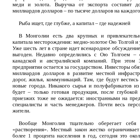
меди и золота. Выручка от экспорта составит д
миллиардов долларов – по тысяче долларов на каждого
Рыба ищет, где глубже, а капитал – где надежней
В Монголии есть два крупных и привлекатель
капитала месторождения: медно-золотое Ою Толгой и 
Уже шесть лет в стране идет всенародное обсуждение
выгоден. Недавно определились с Ою Толгоем – 
канадской и австралийской компаний. При этом 
предприятии остается за государством. Инвесторы обя
миллиардов долларов в развитие местной инфрастр
дорог, жилья, коммуникаций. Там, где будут вестись
новые города. Никакого сырья и полуфабрикатов из
будет – только готовая продукция, после глубокой
приезжих тоже не ожидается: иностранными на пред
специалисты и часть менеджеров. Почти весь перс
жители.
Вообще Монголия тщательно оберегает себя 
«растворения». Местный закон жестко ограничивает
более 1 процента населения в год, сегодня это око