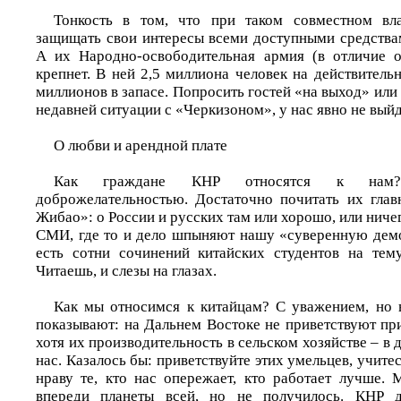
Тонкость в том, что при таком совместном вл
защищать свои интересы всеми доступными средствам
А их Народно-освободительная армия (в отличие о
крепнет. В ней 2,5 миллиона человек на действитель
миллионов в запасе. Попросить гостей «на выход» или с
недавней ситуации с «Черкизоном», у нас явно не выйд
О любви и арендной плате
Как граждане КНР относятся к нам?
доброжелательностью. Достаточно почитать их гла
Жибао»: о России и русских там или хорошо, или ничег
СМИ, где то и дело шпыняют нашу «суверенную дем
есть сотни сочинений китайских студентов на те
Читаешь, и слезы на глазах.
Как мы относимся к китайцам? С уважением, но 
показывают: на Дальнем Востоке не приветствуют пр
хотя их производительность в сельском хозяйстве – в 
нас. Казалось бы: приветствуйте этих умельцев, учитес
нраву те, кто нас опережает, кто работает лучше.
впереди планеты всей, но не получилось. КНР 