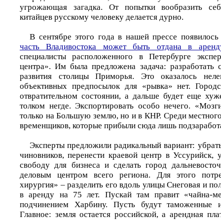
угрожающая загадка. От попытки вообразить себ
китайцев русскому человеку делается дурно.
В сентябре этого года в нашей прессе появилось
часть Владивостока может быть отдана в аренд
специалисты расположенного в Петербурге экспер
центра». Им была предложена задача: разработать 
развития столицы Приморья. Это оказалось неле
объективных предпосылок для «рывка» нет. Городс
отвратительном состоянии, а дальше будет еще хуж
толком негде. Экспортировать особо нечего. «Мозг
только на Большую землю, но и в КНР. Среди местного
временщиков, которые прибыли сюда лишь подзаработа
Эксперты предложили радикальный вариант: убрать
чиновников, перенести краевой центр в Уссурийск, 
свободу для бизнеса и сделать город дальневост
деловым центром всего региона. Для этого потре
хирургия» – разделить его вдоль улицы Снеговая и по
в аренду на 75 лет. Пускай там правит «чайна-
подчинением Харбину. Пусть будут таможенные и
Главное: земля остается российской, а арендная пла