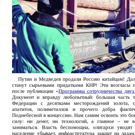
Путин и Медведев продали Россию китайцам! Дал
станут сырьевыми придатками КНР! Эти возгласы п
после публикации «
Программы сотрудничества двух
Документ и вправду любопытный: большая часть т
Федерации с десятками месторождений золота, се
апатитов, полиметаллов и прочего добра фактич
Поднебесной в концессию. Нам самим освоить это бог
силу: ни денег, ни технологий, а главное – не
заниматься. Власть беспомощна, олигархи уводят
население убывает, инфраструктура дышит на ладан