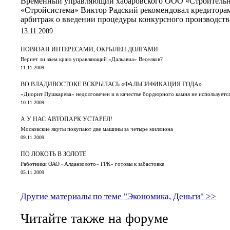
Временный управляющий хабаровского ООО «Строительн
«Стройсистема» Виктор Радский рекомендовал кредитора
арбитраж о введении процедуры конкурсного производств
13.11.2009
ПОВЯЗАН ИНТЕРЕСАМИ, ОКРЫЛЕН ДОЛГАМИ
Вернет ли заем краю управляющий «Дальавиа» Веселков?
11.11.2009
ВО ВЛАДИВОСТОКЕ ВСКРЫЛАСЬ «ФАЛЬСИФИКАЦИЯ ГОДА»
«Диорит Пушкарева» недолговечен и в качестве бордюрного камня не используетс
10.11.2009
А У НАС АВТОПАРК УСТАРЕЛ!
Московские якуты покупают две машины за четыре миллиона
09.11.2009
ПО ЛОКОТЬ В ЗОЛОТЕ
Работники ОАО «Алданзолото» ГРК» готовы к забастовке
05.11.2009
Другие материалы по теме "Экономика, Деньги" >>
Читайте также на форуме