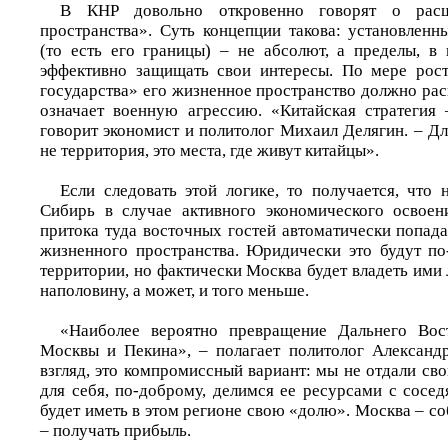
В КНР довольно откровенно говорят о расш
пространства». Суть концепции такова: установленн
(то есть его границы) – не абсолют, а пределы, в
эффективно защищать свои интересы. По мере рос
государства» его жизненное пространство должно рас
означает военную агрессию. «Китайская стратегия 
говорит экономист и политолог Михаил Делягин. – Дл
не территория, это места, где живут китайцы».
Если следовать этой логике, то получается, что
Сибирь в случае активного экономического освое
притока туда восточных гостей автоматически попад
жизненного пространства. Юридически это будут п
территории, но фактически Москва будет владеть ими
наполовину, а может, и того меньше.
«Наиболее вероятно превращение Дальнего Во
Москвы и Пекина», – полагает политолог Александ
взгляд, это компромиссный вариант: мы не отдали св
для себя, по-доброму, делимся ее ресурсами с сосе
будет иметь в этом регионе свою «долю». Москва – со
– получать прибыль.