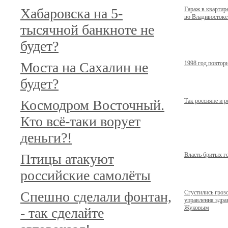
Хабаровска на 5-
Гараж в кварти
во Владивостоке.
тысячной банкноте не
будет?
Моста на Сахалин не
1998 год повтор
будет?
Космодром Восточный.
Так россияне и 
Кто всё-таки ворует
деньги?!
Птицы атакуют
Власть бритых г
российские самолёты
Спешно сделали фонтан,
Сгустились гроз
управления здр
Жуковым
- так сделайте