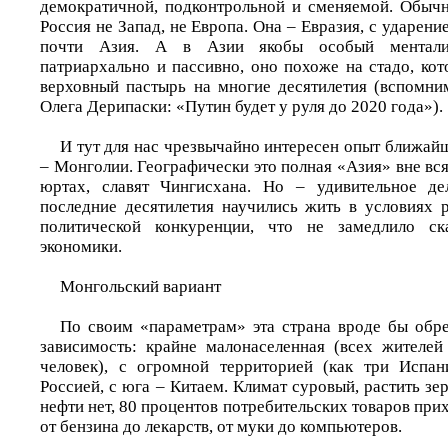
демократичной, подконтрольной и сменяемой. Обычн
Россия не Запад, не Европа. Она – Евразия, с ударение
почти Азия. А в Азии якобы особый менталит
патриархально и пассивно, оно похоже на стадо, ко
верховный пастырь на многие десятилетия (вспомни
Олега Дерипаски: «Путин будет у руля до 2020 года»).
И тут для нас чрезвычайно интересен опыт ближай
– Монголии. Географически это полная «Азия» вне вс
юртах, славят Чингисхана. Но – удивительное д
последние десятилетия научились жить в условиях 
политической конкуренции, что не замедлило ск
экономики.
Монгольский вариант
По своим «параметрам» эта страна вроде бы обр
зависимость: крайне малонаселенная (всех жителе
человек), с огромной территорией (как три Испан
Россией, с юга – Китаем. Климат суровый, растить зер
нефти нет, 80 процентов потребительских товаров при
от бензина до лекарств, от муки до компьютеров.