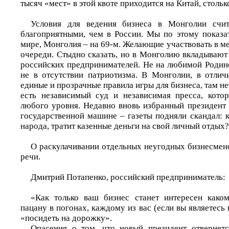
тысяч «мест» в этой квоте приходится на Китай, стольк
Условия для ведения бизнеса в Монголии счи
благоприятными, чем в России. Мы по этому показа
мире, Монголия – на 69-м. Желающие участвовать в ме
очереди. Стыдно сказать, но в Монголию вкладывают
российских предпринимателей. Не на любимой Родине
не в отсутствии патриотизма. В Монголии, в отлич
единые и прозрачные правила игры для бизнеса, там не
есть независимый суд и независимая пресса, кото
любого уровня. Недавно вновь избранный президент 
государственной машине – газеты подняли скандал: к
народа, тратит казенные деньги на свой личный отдых?
О раскулачивании отдельных неугодных бизнесмено
речи.
Дмитрий Потапенко, российский предприниматель:
«Как только ваш бизнес станет интересен каком
пацану в погонах, каждому из вас (если вы являетесь
«посидеть на дорожку».
Опасения о том, что новый президент отвернетс