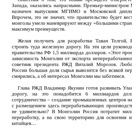
Запада, оказались напрасными. Премьер-министром
назначен выпускник МГИМО и Московской диплом
Впрочем, это не значит, что правительство будет вес
монголы умело маневрируют между «большими страна
максимум преимуществ.
Желая получить для разработки Таван Толгой, Р
строить туда железную дорогу. На эти цели руково
правительства РФ 1,5 миллиарда долларов. «Этот про
зависимость Монголии от экспорта непереработанног
советник президента РЖД Виталий Морозов. Любо
России большая доля сырья вывозится без всякой пер
смирились, а об интересах Монголии мы заботимся.
Глава РЖД Владимир Якунин готов развивать Ула
дорогу, на это понадобится 6 миллиардов дол
сотрудничества – создание промышленных центров н
с размещением здесь перерабатывающих производств»
не удивительно? В Монголии Россия потратит мил
переработку, а на свою территорию для освоения и
китайцев…