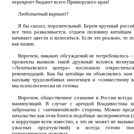
перекроет бюджет всего Приморского края!
Любопытный вариант?
Я бы сказал, поразительный. Берем крупный росси
все тихо разваливается, отдаем половину китайцам 
начинает цвести и колоситься. Если это реально, то 
как нации.
Впрочем, никаких обсуждений не потребовалось –
прожекты вызвали такой дружный всплеск возмуще
«Леонтьевского центра» поспешило открестить
рекомендаций. Как бы китайцы ни объяснялись нам
наплыву трудолюбивых иноземцев и «совместному в
мы психологически не готовы.
Впрочем, общественное сознание в России всегда
манипуляций. В случае с арендой Владивостока 
заброшена с «антикитайской» стороны. Можно пред
начальство как огня боится подобных экспериментов 
к коррупции всем известно, а это не может не вызыв
ужасных предчувствий) и всегда готово по
патриотических чувствах.