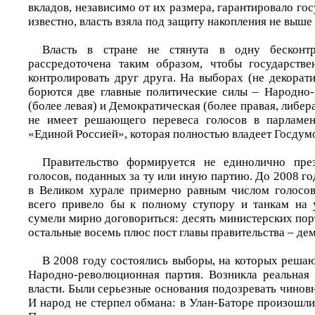
вкладов, независимо от их размера, гарантировало гос
известно, власть взяла под защиту накопления не выше
Власть в стране не стянута в одну бесконтр
рассредоточена таким образом, чтобы государстве
контролировать друг друга. На выборах (не декорат
борются две главные политические силы – Народно
(более левая) и Демократическая (более правая, либер
не имеет решающего перевеса голосов в парламен
«Единой Россией», которая полностью владеет Госдумо
Правительство формируется не единолично пре
голосов, поданных за ту или иную партию. До 2008 го
в Великом хурале примерно равным числом голосов
всего привело бы к полному ступору и танкам на 
сумели мирно договориться: десять министерских пор
остальные восемь плюс пост главы правительства – де
В 2008 году состоялись выборы, на которых реша
Народно-революционная партия. Возникла реальная
власти. Были серьезные основания подозревать чинов
И народ не стерпел обмана: в Улан-Баторе произошл