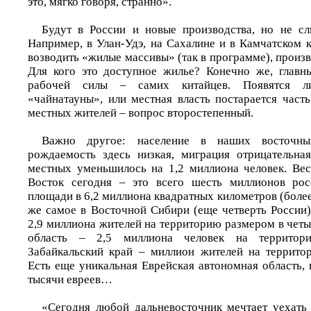
это, мягко говоря, странно».
Будут в России и новые производства, но не сл
Например, в Улан-Удэ, на Сахалине и в Камчатском 
возводить «жилые массивы» (так в программе), произв
Для кого это доступное жилье? Конечно же, главн
рабочей силы – самих китайцев. Появятся л
«чайнатауны», или местная власть постарается част
местных жителей – вопрос второстепенный.
Важно другое: население в наших восточны
рождаемость здесь низкая, миграция отрицательна
местных уменьшилось на 1,2 миллиона человек. Ве
Восток сегодня – это всего шесть миллионов рос
площади в 6,2 миллиона квадратных километров (более 
же самое в Восточной Сибири (еще четверть России)
2,9 миллиона жителей на территорию размером в чет
область – 2,5 миллиона человек на территор
Забайкальский край – миллион жителей на террито
Есть еще уникальная Еврейская автономная область, 
тысячи евреев…
«Сегодня любой дальневосточник мечтает уехать