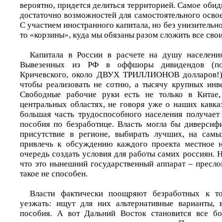
вероятно, придется делиться территорией. Самое обидн
достаточно возможностей для самостоятельного осво
С участием иностранного капитала, но без унизительно
то «корзины», куда мы обязаны разом сложить все сво
Капитала в России в расчете на душу населени
Вывезенных из РФ в оффшоры дивидендов (по
Кричевского, около ДВУХ ТРИЛЛИОНОВ долларов!) 
чтобы реализовать не сотню, а тысячу крупных инв
Свободные рабочие руки есть не только в Китае
центральных областях, не говоря уже о наших кавка
большая часть трудоспособного населения получает
пособия по безработице. Власть могла бы диверсиф
присутствие в регионе, выбирать лучших, на самы
привлечь к обсуждению каждого проекта местное н
очередь создать условия для работы самих россиян. Н
что это нынешний государственный аппарат – пресло
такое не способен.
Власти фактически поощряют безработных к т
уезжать: ищут для них альтернативные варианты, 
пособия. А вот Дальний Восток становится все б