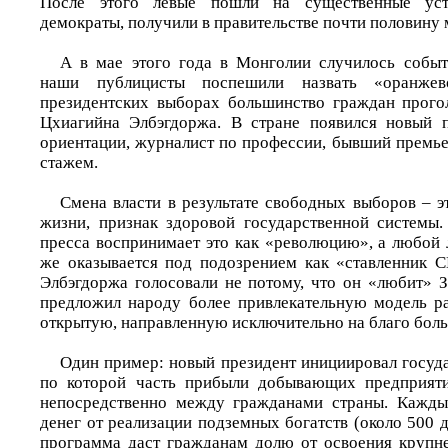
После этого левые пошли на существенные уст
демократы, получили в правительстве почти половину 
А в мае этого года в Монголии случилось событ
наши публицисты поспешили назвать «оранжев
президентских выборах большинство граждан прого
Цхиагийна Элбэгдоржа. В стране появился новый п
ориентации, журналист по профессии, бывший премье
стажем.
Смена власти в результате свободных выборов – э
жизни, признак здоровой государственной системы
пресса воспринимает это как «революцию», а любой 
же оказывается под подозрением как «ставленник 
Элбэгдоржа голосовали не потому, что он «любит» З
предложил народу более привлекательную модель р
открытую, направленную исключительно на благо бол
Один пример: новый президент инициировал госуд
по которой часть прибыли добывающих предприяти
непосредственно между гражданами страны. Кажд
денег от реализации подземных богатств (около 500 д
программа даст гражданам долю от освоения крупн