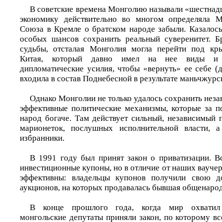
В советские времена Монголию называли «шестнадц
экономику действительно во многом определяла М
Союза в Кремле о братском народе забыли. Казалось
особых шансов сохранить реальный суверенитет. Б
судьбы, отсталая Монголия могла перейти под кр
Китая, который давно имел на нее виды и 
дипломатические усилия, чтобы «вернуть» ее себе (
входила в состав Поднебесной в результате маньчжурск
Однако Монголии не только удалось сохранить незав
эффективные политические механизмы, которые за п
народ богаче. Там действует сильный, независимый 
марионеток, послушных исполнительной власти, 
избранники.
В 1991 году был принят закон о приватизации. 
инвестиционные купоны, но в отличие от наших ваучер
эффективны: владельцы купонов получили свою д
аукционов, на которых продавалась бывшая общенарод
В конце прошлого года, когда мир охватил
монгольские депутаты приняли закон, по которому в