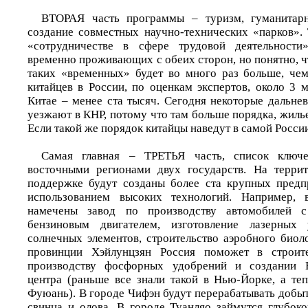
ВТОРАЯ часть программы – туризм, гуманитарн
создание совместных научно-технических «парков». 
«сотрудничестве в сфере трудовой деятельности
временно проживающих с обеих сторон, но понятно, ч
таких «временных» будет во много раз больше, че
китайцев в России, по оценкам экспертов, около 3 
Китае – менее ста тысяч. Сегодня некоторые дальне
уезжают в КНР, потому что там больше порядка, жиль
Если такой же порядок китайцы наведут в самой России
Самая главная – ТРЕТЬЯ часть, список ключ
восточными регионами двух государств. На терр
поддержке будут созданы более ста крупных предп
использованием высоких технологий. Например, 
намечены завод по производству автомобилей с
бензиновым двигателем, изготовление лазерных 
солнечных элементов, строительство аэробного биол
провинции Хэйлунцзян Россия поможет в строите
производству фосфорных удобрений и создании В
центра (раньше все знали такой в Нью-Йорке, а теп
Фуюань). В городе Чифэн будут перерабатывать добыт
свинца и олова. В городе Туанляо займутся глубок