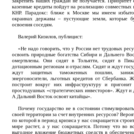
закрепить наших граждан не получается. Приоритет 
казенные кредиты пойдут на реализацию совместных 
КНР. Парадокс: ближе к Москве мы имеем избыто
окраинах державы – пустующие земли, которые бу
освоения соседям.
Валерий Кизилов, публицист:
«Не надо говорить, что у России нет трудовых ресу
освоить природные богатства Сибири и Дальнего Вос
омертвлены. Они сидят в Тольятти, сидят в Пик
дотационным регионам и отраслям. Сидят и ждут гос
ждут защитных таможенных пошлин, зани
энергоносители, льготных кредитов от Сбербанка. Ж
построит вокруг них инфраструктуру и пригонит
простодушных «стратегических инвесторов». Ждут и 
А Дальний Восток освоят китайцы».
Почему государство не в состоянии стимулировать
своей территории за счет внутренних ресурсов? Вероят
по которой в период кризиса у нас сокращается строит
мире растет, а у нас сокращается. Потому что во в
выгодное вложение бюджетных средств в обеспечение