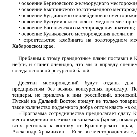
• освоение Березовского железорудного месторожд
• освоение Быстринского золото-медного месторож
• освоение Бугдаинского молибденового месторожд
• освоение Култуминского золото-медного месторо
• освоение Евгеньевского месторождения апатитов;
• освоение Куликовского месторождения цеолитов;
• строительство комбината на золоторудном м
Хабаровском крае.
Прибавим к этому грандиозные планы поставки в К
нефти, и станет очевидно, что мы и вправду спешим
соседа основной ресурсной базой.
Десятки месторождений будут отданы для 
предприятиям без всяких конкурсных процедур. П
тендеры, не привлечь к ним российский, японский
Пускай на Дальний Восток придут не только товар
такое количество подземного добра оптом класть «в о
«Программа сотрудничества предполагает сдачу К
месторождений полезных ископаемых (кроме, пожалуй
всех регионах к востоку от Красноярского края, 
Александр Храмчихин. – Если все месторождения сда