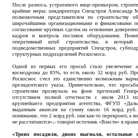
После разноса, устроенного вице-премьером, строит
крайние меры: замдиректора Спецстроя Александр 
полномочным представителем по строительству о
широчайшими организационными и финансовыми по
согласование крупных сделок на основании доверенн
кадров и контроль поставок оборудования. Поми
оперативный штаб строительства, в который 
подведомственных предприятий Спецстроя, субпод
структурных подразделений Роскосмоса.
Одной из первых его просьб стало увеличение а
космодрома до 85%, то есть около 32 млрд руб. Пр
Роскосмос счел это единственно возможным вари
президентского указа. Примечательно, что просьб
строителям прозвучала на фоне претензий Генпр
отсутствием полной отчетности с июля 2013 п
крупнейшего предприятия агентства, ФГУП «Даль
выданным авансам на сумму около 16 млрд руб. 
понимание, что 2 млрд руб. они как-то перекроют, а в
не рассчитаются»,- говорит источник «Власти» в прави
«Троих посадили, двоих выгнали, остальные 