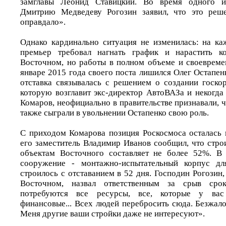
замглавы Леонид Ставицкий. Во время одного и
Дмитрию Медведеву Рогозин заявил, что это реш
оправдало».
Однако кардинально ситуация не изменилась: на к
премьер требовал нагнать график и нарастить к
Восточном, но работы в полном объеме и своевреме
январе 2015 года своего поста лишился Олег Остапен
отставка связывалась с решением о создании госко
которую возглавит экс-директор АвтоВАЗа и некогда
Комаров, неофициально в правительстве признавали, 
также сыграли в увольнении Остапенко свою роль.
С приходом Комарова позиция Роскосмоса осталась 
его заместитель Владимир Иванов сообщил, что стро
объектам Восточного составляет не более 52%. В 
сооружение - монтажно-испытательный корпус дл
строилось с отставанием в 52 дня. Господин Рогозин
Восточном, назвал ответственным за срыв сро
потребуются все ресурсы, все, которые у вас 
финансовые... Всех людей перебросить сюда. Безжалос
Меня другие ваши стройки даже не интересуют».