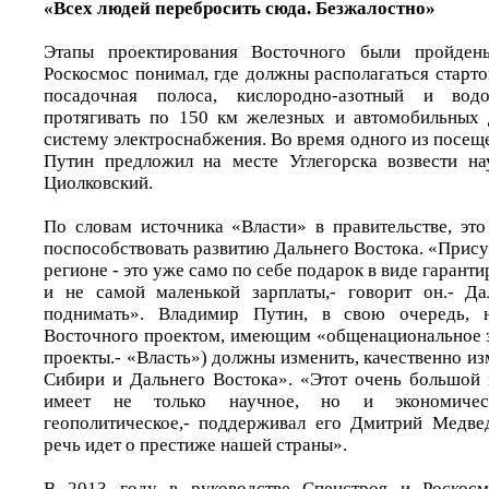
«Всех людей перебросить сюда. Безжалостно»
Этапы проектирования Восточного были пройдены
Роскосмос понимал, где должны располагаться старто
посадочная полоса, кислородно-азотный и вод
протягивать по 150 км железных и автомобильных 
систему электроснабжения. Во время одного из посе
Путин предложил на месте Углегорска возвести на
Циолковский.
По словам источника «Власти» в правительстве, эт
поспособствовать развитию Дальнего Востока. «Присут
регионе - это уже само по себе подарок в виде гарант
и не самой маленькой зарплаты,- говорит он.- Да
поднимать». Владимир Путин, в свою очередь, н
Восточного проектом, имеющим «общенациональное з
проекты.- «Власть») должны изменить, качественно и
Сибири и Дальнего Востока». «Этот очень большой
имеет не только научное, но и экономичес
геополитическое,- поддерживал его Дмитрий Медве
речь идет о престиже нашей страны».
В 2013 году в руководстве Спецстроя и Роскосм