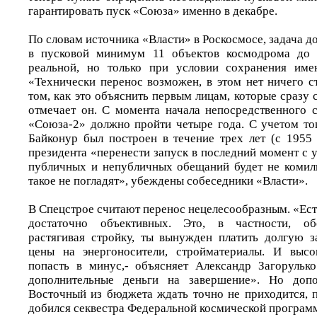
гарантировать пуск «Союза» именно в декабре.
По словам источника «Власти» в Роскосмосе, задача д
в пусковой минимум 11 объектов космодрома до 
реальной, но только при условии сохранения име
«Технически перенос возможен, в этом нет ничего с
том, как это объяснить первым лицам, которые сразу с
отмечает он. С момента начала непосредственного с
«Союза-2» должно пройти четыре года. С учетом то
Байконур был построен в течение трех лет (с 1955 
президента «перенести запуск в последний момент с
публичных и непубличных обещаний будет не комиль
такое не погладят», убеждены собеседники «Власти».
В Спецстрое считают перенос нецелесообразным. «Ест
достаточно объективных. Это, в частности, обо
растягивая стройку, ты вынужден платить долгую з
цены на энергоносители, стройматериалы. И высо
попасть в минус,- объясняет Александр Загорулько
дополнительные деньги на завершение». Но допо
Восточный из бюджета ждать точно не приходится,
добился секвестра Федеральной космической програм