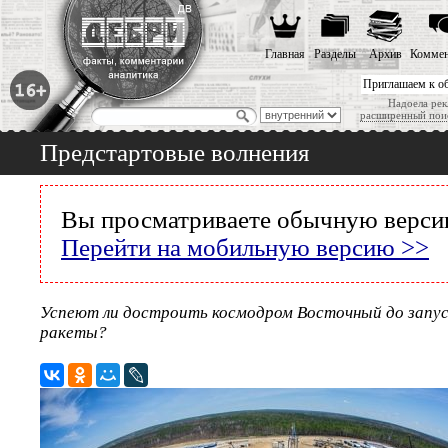
Главная
Разделы
Архив
Коммен
Приглашаем к о
Надоела рек
расширенный пои
Предстартовые волнения
Вы просматриваете обычную версию
Перейти на мобильную версию >>
Успеют ли достроить космодром Восточный до запуск
ракеты?