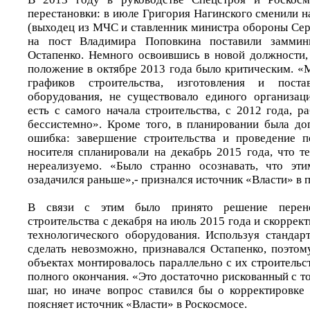
перестановки: в июле Григория Нагинского сменили 
(выходец из МЧС и ставленник министра обороны Сер
на пост Владимира Поповкина поставили заммин
Остапенко. Немного освоившись в новой должности, 
положение в октябре 2013 года было критическим. «
графиков строительства, изготовления и постав
оборудования, не существовало единого организац
есть с самого начала строительства, с 2012 года, р
бессистемно». Кроме того, в планировании была до
ошибка: завершение строительства и проведение п
носителя спланировали на декабрь 2015 года, что т
нереализуемо. «Было странно осознавать, что эт
озадачился раньше»,- признался источник «Власти» в п
В связи с этим было принято решение перене
строительства с декабря на июль 2015 года и скоррек
технологического оборудования. Используя стандар
сделать невозможно, признавался Остапенко, поэтом
объектах монтировалось параллельно с их строительс
полного окончания. «Это достаточно рискованный с т
шаг, но иначе вопрос ставился бы о корректировке 
поясняет источник «Власти» в Роскосмосе.