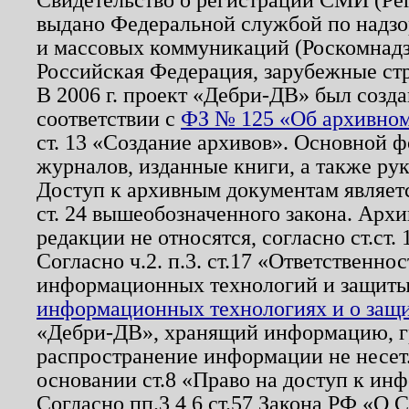
выдано Федеральной службой по надзо
и массовых коммуникаций (Роскомнадзо
Российская Федерация, зарубежные ст
В 2006 г. проект «Дебри-ДВ» был созда
соответствии с
ФЗ № 125 «Об архивном
ст. 13 «Создание архивов». Основной ф
журналов, изданные книги, а также ру
Доступ к архивным документам являетс
ст. 24 вышеобозначенного закона. Арх
редакции не относятся, согласно ст.ст. 
Согласно ч.2. п.3. ст.17 «Ответственн
информационных технологий и защит
информационных технологиях и о защит
«Дебри-ДВ», хранящий информацию, гр
распространение информации не несет.
основании ст.8 «Право на доступ к ин
Согласно пп.3,4,6 ст.57 Закона РФ «О