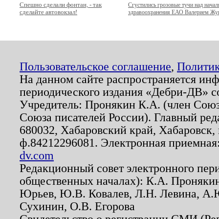
Спешно сделали фонтан, - так
Сгустились грозовые тучи над нача
сделайте автовокзал!
здравоохранения ЕАО Валерием Ж
Пользовательское соглашение
,
Политик
На данном сайте распространяется ин
периодического издания «Дебри-ДВ» с
Учредитель: Пронякин К.А. (член Союз
Союза писателей России). Главный ред
680032, Хабаровский край, Хабаровск, п
ф.84212296081. Электронная приемная
dv.com
Редакционный совет электронного пер
общественных началах): К.А. Проняки
Юрьев, Ю.В. Ковалев, Л.Н. Левина, А.
Сухинин, О.В. Егорова
Свидетельство о регистрации СМИ (Р