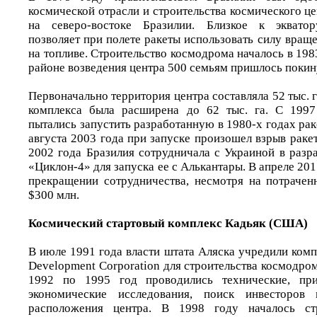
космической отрасли и строительства космического ц
на северо-востоке Бразилии. Близкое к экватор
позволяет при полете ракеты использовать силу вращ
на топливе. Строительство космодрома началось в 19
районе возведения центра 500 семьям пришлось покин
Первоначально территория центра составляла 52 тыс. г
комплекса была расширена до 62 тыс. га. С 199
пытались запустить разработанную в 1980-х годах рак
августа 2003 года при запуске произошел взрыв ракет
2002 года Бразилия сотрудничала с Украиной в разр
«Циклон-4» для запуска ее с Алькантары. В апреле 201
прекращении сотрудничества, несмотря на потраче
$300 млн.
Космический стартовый комплекс Кадьяк (США)
В июле 1991 года власти штата Аляска учредили ком
Development Corporation для строительства космодром
1992 по 1995 год проводились технические, при
экономические исследования, поиск инвесторов 
расположения центра. В 1998 году началось стр