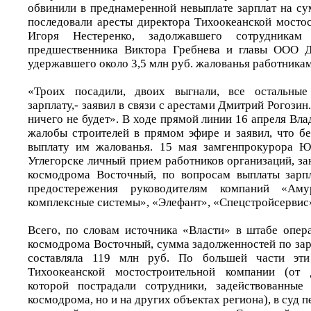
обвинили в преднамеренной невыплате зарплат на су
последовали аресты директора Тихоокеанской мосто
Игоря Нестеренко, задолжавшего сотрудника
предшественника Виктора Гребнева и главы ООО 
удержавшего около 3,5 млн руб. жалованья работникам
«Троих посадили, двоих выгнали, все остальные
зарплату,- заявил в связи с арестами Дмитрий Рогозин
ничего не будет». В ходе прямой линии 16 апреля В
жалобы строителей в прямом эфире и заявил, что бе
выплату им жалованья. 15 мая замгенпрокурора Ю
Углегорске личный прием работников организаций, за
космодрома Восточный, по вопросам выплаты зарпл
предостережения руководителям компаний «Амур
комплексные системы», «Элефант», «Спецстройсервис»
Всего, по словам источника «Власти» в штабе опера
космодрома Восточный, сумма задолженностей по зар
составляла 119 млн руб. По большей части эти
Тихоокеанской мостостроительной компании (от 
которой пострадали сотрудники, задействованные
космодрома, но и на других объектах региона), в суд 