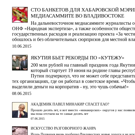
СТО БАНКЕТОВ ДЛЯ ХАБАРОВСКОЙ МЭРИ
МЕДИАСАММИТЕ ВО ВЛАДИВОСТОКЕ
На дальневосточном медиасаммите журналисты о
ОНФ «Народная экспертиза», а также особенности общест
государственных расходов и реализацию проекта «За чест
обошлось и без обличительных сюрпризов для местной вл
10.06.2015
ЯКУТИЯ БЬЕТ РЕКОРДЫ ПО «КУТЕЖУ»
200 млн рублей на главный праздник года Якути
который стартует 19 июня на родине главы респу
Путин подчеркнул, что не может себе представит
тех организациях, где он работал в советское время. «Чт
выделили деньги на корпоратив - ну, это чушь собачья!»
08.06.2015
АКАДЕМИК ПАВЕЛ МИНАКИР СПАСЕТ ЕАО?
Прошло десять лет, и вот вместо «минакирских» округов у нас появил
мы пока отстаем на те самые десять лет
07.06.2015
ИСКУССТВО РАЗГОВОРНОГО ЖАНРА
Игорь Пушкарев вновь пообещал Владивостоку новые дороги и не иск