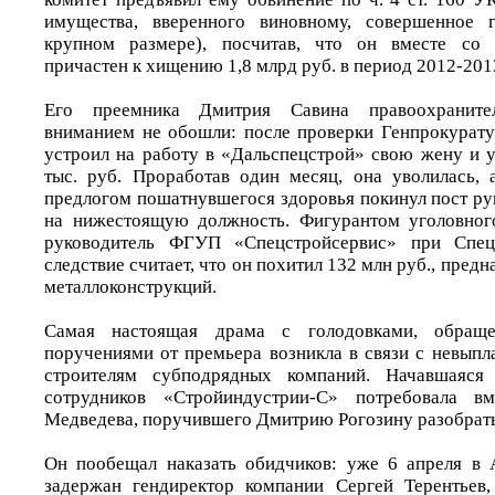
имущества, вверенного виновному, совершенное 
крупном размере), посчитав, что он вместе со 
причастен к хищению 1,8 млрд руб. в период 2012-201
Его преемника Дмитрия Савина правоохраните
вниманием не обошли: после проверки Генпрокурату
устроил на работу в «Дальспецстрой» свою жену и у
тыс. руб. Проработав один месяц, она уволилась,
предлогом пошатнувшегося здоровья покинул пост ру
на нижестоящую должность. Фигурантом уголовног
руководитель ФГУП «Спецстройсервис» при Спец
следствие считает, что он похитил 132 млн руб., пред
металлоконструкций.
Самая настоящая драма с голодовками, обраще
поручениями от премьера возникла в связи с невыпл
строителям субподрядных компаний. Начавшаяся 
сотрудников «Стройиндустрии-С» потребовала вм
Медведева, поручившего Дмитрию Рогозину разобрать
Он пообещал наказать обидчиков: уже 6 апреля в 
задержан гендиректор компании Сергей Терентьев,