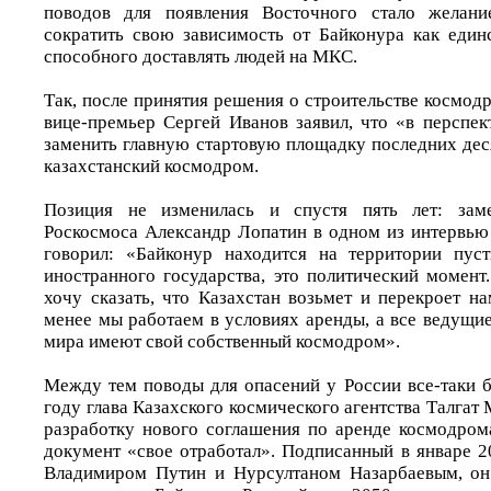
поводов для появления Восточного стало желани
сократить свою зависимость от Байконура как един
способного доставлять людей на МКС.
Так, после принятия решения о строительстве космо
вице-премьер Сергей Иванов заявил, что «в перспе
заменить главную стартовую площадку последних дес
казахстанский космодром.
Позиция не изменилась и спустя пять лет: заме
Роскосмоса Александр Лопатин в одном из интервью
говорил: «Байконур находится на территории пуст
иностранного государства, это политический момент
хочу сказать, что Казахстан возьмет и перекроет н
менее мы работаем в условиях аренды, а все ведущи
мира имеют свой собственный космодром».
Между тем поводы для опасений у России все-таки б
году глава Казахского космического агентства Талгат 
разработку нового соглашения по аренде космодрома
документ «свое отработал». Подписанный в январе 2
Владимиром Путин и Нурсултаном Назарбаевым, он