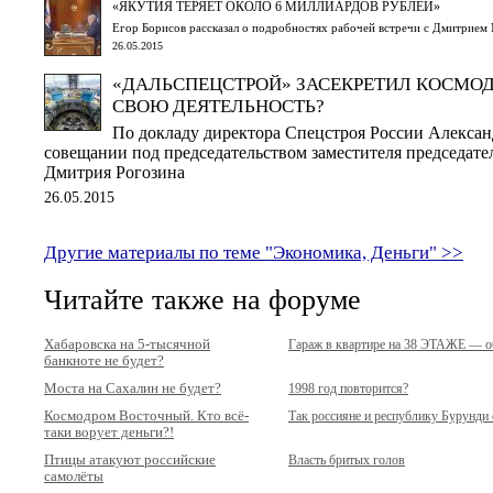
«ЯКУТИЯ ТЕРЯЕТ ОКОЛО 6 МИЛЛИАРДОВ РУБЛЕЙ»
Егор Борисов рассказал о подробностях рабочей встречи с Дмитрием
26.05.2015
«ДАЛЬСПЕЦСТРОЙ» ЗАСЕКРЕТИЛ КОСМО
СВОЮ ДЕЯТЕЛЬНОСТЬ?
По докладу директора Спецстроя России Алексан
совещании под председательством заместителя председате
Дмитрия Рогозина
26.05.2015
Другие материалы по теме "Экономика, Деньги" >>
Читайте также на форуме
Хабаровска на 5-тысячной
Гараж в квартире на 38 ЭТАЖЕ — об
банкноте не будет?
Моста на Сахалин не будет?
1998 год повторится?
Космодром Восточный. Кто всё-
Так россияне и республику Бурунди 
таки ворует деньги?!
Птицы атакуют российские
Власть бритых голов
самолёты