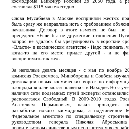
космодрома Байконур Россией до 2050 года, а р
составлял $115 млн ежегодно.
Слова Мусабаева в Москве восприняли жестко: пра
была сразу же направлена нота с требованием объясн
начальника. Договор в итоге изменен не был, но 
прецедент. «Если бы не дружеские отношения Пути
вопрос не удалось бы урегулировать в короткие сро
«Власти» в космическом агентстве.- Надо понимать, ч
когда-то на его место придет другой - и не фа
воспринимать так же».
За неполные девять месяцев - с мая по ноябрь 20
комиссия Роскосмоса, Минобороны и Совбеза изуча
дислокации новых космических ворот: по информаци
площадка вполне могла появиться в Находке. Но с уч
наличия сети подземных путей эксперты остановилис
располагался Свободный. В 2009-2010 годах Роск
Анатолием Перминовым, начал проводить опыт
разработки нового космодрома, а подчиненное М
Федеральное агентство по специальному строитель
руководством генерала Николая Аброськин
правительством единственным исполнителем всех рабо