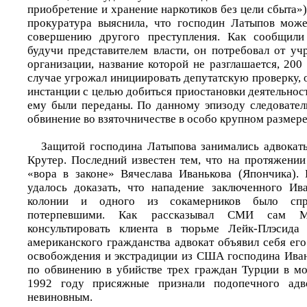
приобретение и хранение наркотиков без цели сбыта»)
прокуратура выяснила, что господин Латыпов може
совершению другого преступления. Как сообщили
будучи представителем власти, он потребовал от уч
организации, название которой не разглашается, 200
случае угрожал инициировать депутатскую проверку, 
инстанции с целью добиться приостановки деятельнос
ему были переданы. По данному эпизоду следовател
обвинение во взяточничестве в особо крупном размере 
Защитой господина Латыпова занимались адвокат
Крутер. Последний известен тем, что на протяжении
«вора в законе» Вячеслава Иванькова (Япончика).
удалось доказать, что нападение заключенного Ив
колонии и одного из сокамерников было спр
потерпевшими. Как рассказывал СМИ сам М
консультировать клиента в тюрьме Лейк-Плэсид
американского гражданства адвокат объявил себя ег
освобождения и экстрадиции из США господина Иван
по обвинению в убийстве трех граждан Турции в мо
1992 году присяжные признали подопечного адв
невиновным.