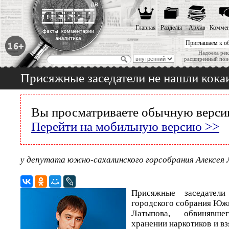
Главная
Разделы
Архив
Коммен
Приглашаем к о
Надоела рек
расширенный пои
Присяжные заседатели не нашли кока
Вы просматриваете обычную версию
Перейти на мобильную версию >>
у депутата южно-сахалинского горсобрания Алексея
Присяжные заседатели
городского собрания Юж
Латыпова, обвинявш
хранении наркотиков и вз