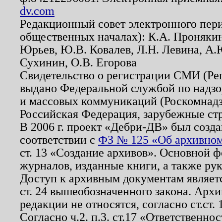
dv.com
Редакционный совет электронного пер
общественных началах): К.А. Проняки
Юрьев, Ю.В. Ковалев, Л.Н. Левина, А.
Сухинин, О.В. Егорова
Свидетельство о регистрации СМИ (Р
выдано Федеральной службой по надзо
и массовых коммуникаций (Роскомнадзо
Российская Федерация, зарубежные ст
В 2006 г. проект «Дебри-ДВ» был созда
соответствии с
ФЗ № 125 «Об архивном
ст. 13 «Создание архивов». Основной ф
журналов, изданные книги, а также ру
Доступ к архивным документам являетс
ст. 24 вышеобозначенного закона. Арх
редакции не относятся, согласно ст.ст. 
Согласно ч.2. п.3. ст.17 «Ответственн