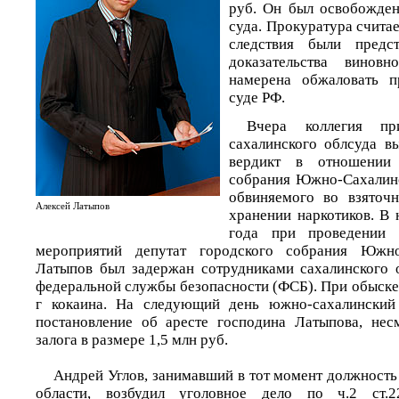
руб. Он был освобожден
суда. Прокуратура считае
следствия были предст
доказательства виновн
намерена обжаловать п
суде РФ.
Вчера коллегия пр
сахалинского облсуда в
вердикт в отношении 
собрания Южно-Сахалинс
обвиняемого во взяточн
Алексей Латыпов
хранении наркотиков. В 
года при проведении о
мероприятий депутат городского собрания Южно
Латыпов был задержан сотрудниками сахалинского 
федеральной службы безопасности (ФСБ). При обыске
г кокаина. На следующий день южно-сахалинский
постановление об аресте господина Латыпова, нес
залога в размере 1,5 млн руб.
Андрей Углов, занимавший в тот момент должность
области, возбудил уголовное дело по ч.2 ст.