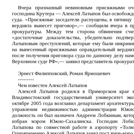
Вчера признанный невиновным присяжными оч
господина Крутера — Алексей Латыпов был освобожде
суда. «Присяжные заседатели распущены, в пятницу 
вердикта вынесет приговор»,— сообщили вчера в п
прокуратуры. Между тем сторона обвинения счит
«достаточные доказательства, убедительно подтв
Латыповым преступлений, которые ему были инкрим
на вынесенный присяжными оправдательный вердикт
после получения приговора суда по данному делу нам
Верховном суде РФ»,— заявил представитель прокура
Эрнест Филипповский, Роман Ярмошевич
---------
Чем известен Алексей Латыпов
Алексей Латыпов родился в Приморском крае в
Владивостокский государственный университет эк
октябре 2005 года возглавил департамент архитектуры
управления недвижимостью администрации Южно
должность он был назначен Андреем Лобкиным, кото
избран мэром Южно-Сахалинска. Господин Лобк
Латыпова по совместной работе в аэропорту «Толм
Одновременно Алексей Латыпов занял пост вице-мэра.