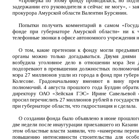
«Проверка по этому фонду проводилась, но подт
задержании его руководителя я сейчас не могу», - з
прокурора Амурской области Валентин Бурсянин.
Попытки получить комментарий в самом «Госу
фонде при губернаторе Амурской области» ни к 
телефонные звонки в офисе автономного учреждения ни
О том, какие претензии к фонду могли предъяви
органы можно только догадываться. Двумя днями 
возбудила уголовное дело в отношении мэра Зеи 
подозревают в превышении должностных полномочий
мэра 27 миллионов ушли из города в фонд при губер
Колесове. Градоначальнику вменяют в вину пре
полномочий. 4 августа прошлого года Булдин обрати
директору ОАО «Зейская ГЭС» Ирине Савельевой 
просил перечислить 27 миллионов рублей в государс
при губернаторе области, что гидростанция и сделала.
О создании фонда было объявлено в июне прошлого
две недели после инаугурации приехавшего из Казани
этом областные власти заявили, что «намерены перен
повышению интенсивности строительства для осо