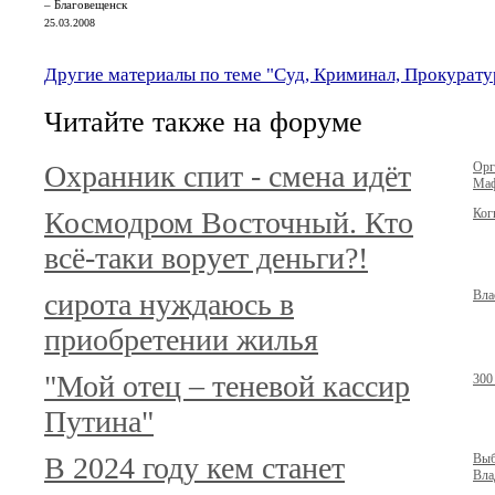
– Благовещенск
25.03.2008
Другие материалы по теме "Суд, Криминал, Прокурату
Читайте также на форуме
Охранник спит - смена идёт
Орг
Маф
Космодром Восточный. Кто
Ког
всё-таки ворует деньги?!
сирота нуждаюсь в
Вла
приобретении жилья
"Мой отец – теневой кассир
300
Путина"
В 2024 году кем станет
Выб
Вла