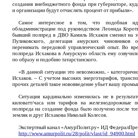
создания внебюджетного фонда при губернаторе, куд
и организации будут отчислять процент от прибыли».
Самое интересное в том, что подобная и
обладминистрации под руководством Леонида Коротк
бывший полпред в ДВО Камиль Исхаков сменил на э
Пуликовского, делегация амурских чиновников о
перенимать передовой управленческий опыт. Во вр
полпреда Исхакова в Амурскую область ему озвучил
по образу и подобию татарстанского.
«В данной ситуации это невозможно, - категоричн
Исхаков. – С учетом высоких энерготарифов, трансп
прочих деталей такое нововведение убьет вашу промы
Ситуация кардинально изменилась не в результа
киловатт/часа или тарифов на железнодорожные п
полпреда на создание фонда было получено после тог
земляк и друг Исхакова Николай Колесов.
Экспертный канал «АмурПолит.ру» ИД ФедералПре
http://www.amurpolit.ru/28/polit/vlast/id_94900.html