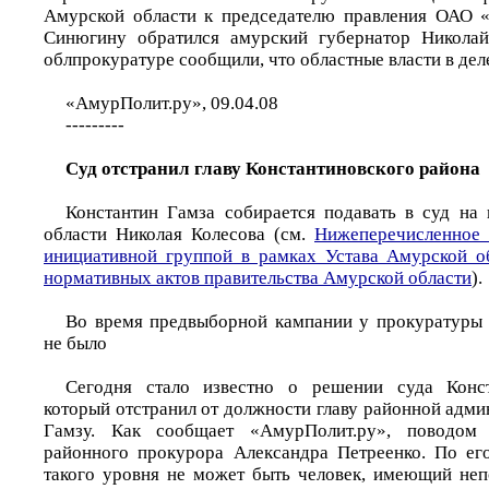
Амурской области к председателю правления ОАО 
Синюгину обратился амурский губернатор Николай
облпрокуратуре сообщили, что областные власти в дел
«АмурПолит.ру», 09.04.08
---------
Суд отстранил главу Константиновского района
Константин Гамза собирается подавать в суд на
области Николая Колесова (см.
Нижеперечисленное 
инициативной группой в рамках Устава Амурской о
нормативных актов правительства Амурской области
).
Во время предвыборной кампании у прокуратуры 
не было
Сегодня стало известно о решении суда Конст
который отстранил от должности главу районной адм
Гамзу. Как сообщает «АмурПолит.ру», поводом 
районного прокурора Александра Петреенко. По ег
такого уровня не может быть человек, имеющий не