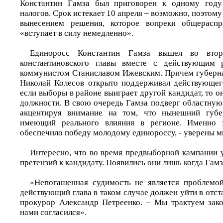
Константин Гамза был приговорен к одному году
налогов. Срок истекает 10 апреля – возможно, поэтому
вынесением решения, которое вопреки общераспр
«вступает в силу немедленно».
Единоросс Константин Гамза вышел во вто
константиновского главы вместе с действующим 
коммунистом Станиславом Ижевским. Причем губерн
Николай Колесов открыто поддерживал действующего 
если выборы в районе выиграет другой кандидат, то он
должности. В свою очередь Гамза подверг областную 
акцентируя внимание на том, что нынешний губе
имеющий реального влияния в регионе. Именно э
обеспечило победу молодому единороссу, - уверены м
Интересно, что во время предвыборной кампании 
претензий к кандидату. Появились они лишь когда Гамз
«Непогашенная судимость не является проблемой
действующий глава в таком случае должен уйти в отста
прокурор Александр Петреенко. – Мы трактуем зако
нами согласился».