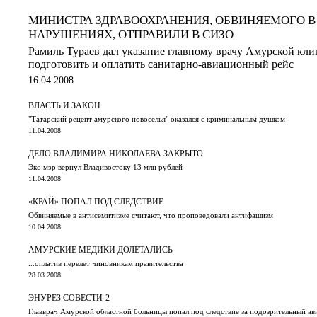
МИНИСТРА ЗДРАВООХРАНЕНИЯ, ОБВИНЯЕМОГО 
НАРУШЕНИЯХ, ОТПРАВИЛИ В СИЗО
Рамиль Тураев дал указание главному врачу Амурской кл
подготовить и оплатить санитарно-авиационный рейс
16.04.2008
ВЛАСТЬ И ЗАКОН
"Татарский рецепт амурского новоселья" оказался с криминальным душком
11.04.2008
ДЕЛО ВЛАДИМИРА НИКОЛАЕВА ЗАКРЫТО
Экс-мэр вернул Владивостоку 13 млн рублей
11.04.2008
«КРАЙ» ПОПАЛ ПОД СЛЕДСТВИЕ
Обвиняемые в антисемитизме считают, что проповедовали антифашизм
10.04.2008
АМУРСКИЕ МЕДИКИ ДОЛЕТАЛИСЬ
...оплатив перелет чиновникам правительства
28.03.2008
ЭНУРЕЗ СОВЕСТИ-2
Главврач Амурской областной больницы попал под следствие за подозрительный а