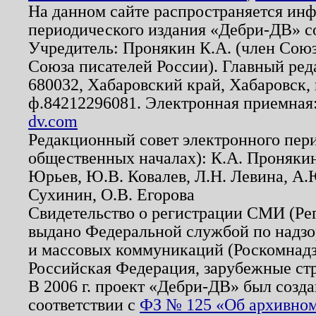
На данном сайте распространяется ин
периодического издания «Дебри-ДВ» с
Учредитель: Пронякин К.А. (член Союз
Союза писателей России). Главный ред
680032, Хабаровский край, Хабаровск, п
ф.84212296081. Электронная приемная
dv.com
Редакционный совет электронного пер
общественных началах): К.А. Проняки
Юрьев, Ю.В. Ковалев, Л.Н. Левина, А.
Сухинин, О.В. Егорова
Свидетельство о регистрации СМИ (Р
выдано Федеральной службой по надзо
и массовых коммуникаций (Роскомнадзо
Российская Федерация, зарубежные ст
В 2006 г. проект «Дебри-ДВ» был созда
соответствии с
ФЗ № 125 «Об архивном