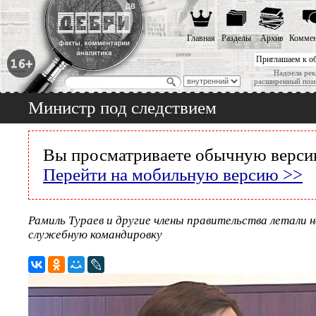
Главная
Разделы
Архив
Коммен
Приглашаем к о
Надоела рек
расширенный пои
Министр под следствием
Вы просматриваете обычную версию
Перейти на мобильную версию >>
Рамиль Тураев и другие члены правительства летали 
служебную командировку