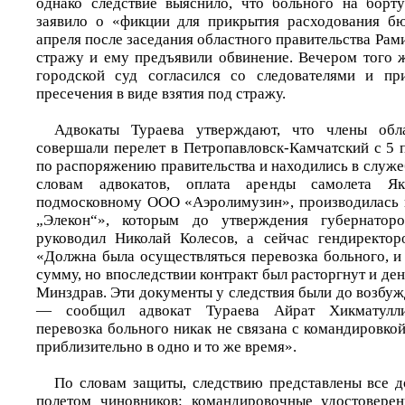
однако следствие выяснило, что больного на борт
заявило о «фикции для прикрытия расходования бю
апреля после заседания областного правительства Рами
стражу и ему предъявили обвинение. Вечером того 
городской суд согласился со следователями и п
пресечения в виде взятия под стражу.
Адвокаты Тураева утверждают, что члены обла
совершали перелет в Петропавловск-Камчатский с 5 
по распоряжению правительства и находились в служ
словам адвокатов, оплата аренды самолета Як
подмосковному ООО «Аэролимузин», производилась 
„Элекон“», которым до утверждения губернатор
руководил Николай Колесов, а сейчас гендиректор
«Должна была осуществляться перевозка больного, и
сумму, но впоследствии контракт был расторгнут и де
Минздрав. Эти документы у следствия были до возбуж
— сообщил адвокат Тураева Айрат Хикматулли
перевозка больного никак не связана с командировкой
приблизительно в одно и то же время».
По словам защиты, следствию представлены все д
полетом чиновников: командировочные удостоверен