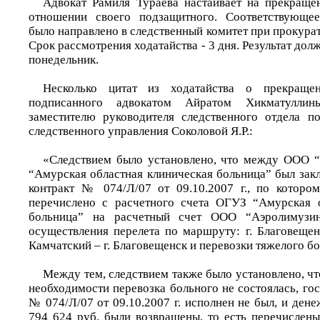
Адвокат Рамиля Тураева настаивает на прекраще
отношении своего подзащитного. Соответствующее
было направлено в следственный комитет при прокура
Срок рассмотрения ходатайства - 3 дня. Результат дол
понедельник.
Несколько цитат из ходатайства о прекращен
подписанного адвокатом Айратом Хикматуллин
заместителю руководителя следственного отдела п
следственного управления Соколовой Я.Р.:
«Следствием было установлено, что между ООО 
“Амурская областная клиническая больница” был зак
контракт № 074/Л/07 от 09.10.2007 г., по которо
перечислено с расчетного счета ОГУЗ “Амурская о
больница” на расчетный счет ООО “Аэролимузи
осуществления перелета по маршруту: г. Благовещен
Камчатский – г. Благовещенск и перевозки тяжелого бо
Между тем, следствием также было установлено, что
необходимости перевозка больного не состоялась, го
№ 074/Л/07 от 09.10.2007 г. исполнен не был, и ден
794 624 руб. были возвращены, то есть перечислены