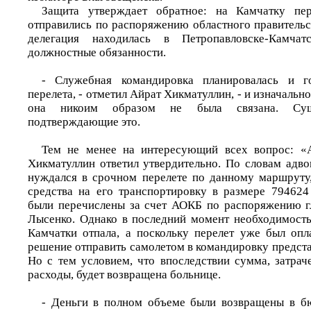
Защита утверждает обратное: на Камчатку пе
отправились по распоряжению областного правительст
делегация находилась в Петропавловске-Камчат
должностные обязанности.
- Служебная командировка планировалась и г
перелета, - отметил Айрат Хикматуллин, - и изначальн
она никоим образом не была связана. Суще
подтверждающие это.
Тем не менее на интересующий всех вопрос: «
Хикматуллин ответил утвердительно. По словам адво
нуждался в срочном перелете по данному маршруту,
средства на его транспортировку в размере 794624
были перечислены за счет АОКБ по распоряжению г
Лысенко. Однако в последний момент необходимость
Камчатки отпала, а поскольку перелет уже был опл
решение отправить самолетом в командировку предста
Но с тем условием, что впоследствии сумма, затрач
расходы, будет возвращена больнице.
- Деньги в полном объеме были возвращены в бю