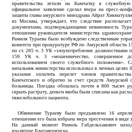
правительства летали на Камчатку в служебную 
официальное заявление сделал вчера на пресс-конф
защиты главы амурского минздрава Айрат Хикматулли
из Москвы, утверждает, что следствие располагае
документами, подтверждающими невиновность Турае
отношении руководителя министерства здравоохран
Рамиля Тураева было возбуждено следственным упра
комитета при прокуратуре РФ по Амурской области 1
по ст. 285 ч. 3 УК «злоупотребление должностными 
159 УК ч. 3 «мошенничество, совершенное д
использованием своего служебного положения». Сл
начальник министерства использовал в личных целях 
указание оплатить перелет членов правительств
Камчатского и обратно за счет средств Амурской 
больницы. Поездка обошлась почти в 800 тысяч ру
скрыть растрату, деньги якобы были списаны как расх
тяжелобольного пациента.
Обвинение Тураеву было предъявлено 16 апреля
отношении его была избрана мера пресечения в виде 
На данный момент Рамиль Габдельхакович наход
изоляторе Благовещенска.