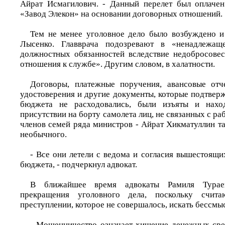
Айрат Исмагилович. - Данный перелет был оплачен
«Завод Элекон» на основании договорных отношений.
Тем не менее уголовное дело было возбуждено и
Лысенко. Главврача подозревают в «ненадлежащ
должностных обязанностей вследствие недобросове
отношения к службе». Другим словом, в халатности.
Договоры, платежные поручения, авансовые отч
удостоверения и другие документы, которые подтверж
бюджета не расходовались, были изъяты и наход
присутствии на борту самолета лиц, не связанных с раб
членов семей ряда министров - Айрат Хикматуллин т
необычного.
- Все они летели с ведома и согласия вышестоящих
бюджета, - подчеркнул адвокат.
В ближайшее время адвокаты Рамиля Тураев
прекращения уголовного дела, поскольку счит
преступлении, которое не совершалось, искать бессмы
- Мошенничество означает хищение денежных сред