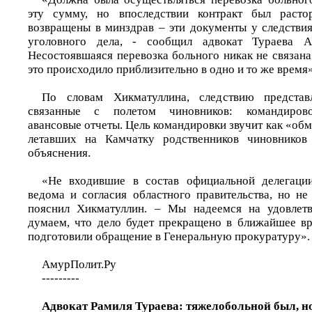
эту сумму, но впоследствии контракт был расто
возвращены в минздрав – эти документы у следстви
уголовного дела, - сообщил адвокат Тураева А
Несостоявшаяся перевозка больного никак не связана
это происходило приблизительно в одно и то же время»
По словам Хикматуллина, следствию представ
связанные с полетом чиновников: командирово
авансовые отчеты. Цель командировки звучит как «об
летавших на Камчатку родственников чиновников
объяснения.
«Не входившие в состав официальной делегаци
ведома и согласия областного правительства, но не
пояснил Хикматуллин. – Мы надеемся на удовлетв
думаем, что дело будет прекращено в ближайшее в
подготовили обращение в Генеральную прокуратуру».
АмурПолит.Ру
---------
Адвокат Рамиля Тураева: тяжелобольной был, но