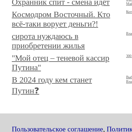
Охранник спит - смена идёт
Маф
Космодром Восточный. Кто
Ког
всё-таки ворует деньги?!
сирота нуждаюсь в
Вла
приобретении жилья
"Мой отец – теневой кассир
300
Путина"
В 2024 году кем станет
Выб
Вла
Путин❓
Пользовательское соглашение
,
Политик