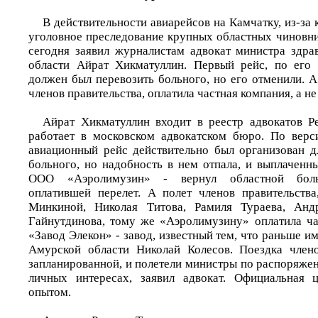
В действительности авиарейсов на Камчатку, из-за 
уголовное преследование крупных областных чиновни
сегодня заявил журналистам адвокат министра здр
области Айрат Хикматуллин. Первый рейс, по его 
должен был перевозить больного, но его отменили. 
членов правительства, оплатила частная компания, а н
Айрат Хикматуллин входит в реестр адвокатов Р
работает в московском адвокатском бюро. По верс
авиационный рейс действительно был организован д
больного, но надобность в нем отпала, и выплаченн
ООО «Аэролимузин» - вернул областной больн
оплатившей перелет. А полет членов правительства
Минкиной, Николая Титова, Рамиля Тураева, Анд
Гайнутдинова, тому же «Аэролимузину» оплатила ч
«Завод Элекон» - завод, известный тем, что раньше и
Амурской области Николай Колесов. Поездка члено
запланированной, и полетели министры по распоряжен
личных интересах, заявил адвокат. Официальная 
опытом.