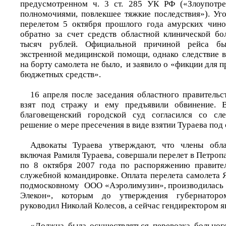
предусмотренном ч. 3 ст. 285 УК РФ («Злоупотр
полномочиями, повлекшее тяжкие последствия»). Уго
перелетом 5 октября прошлого года амурских чино
обратно за счет средств областной клинической б
тысяч рублей. Официальной причиной рейса бы
экстренной медицинской помощи, однако следствие в
на борту самолета не было, и заявило о «фикции для 
бюджетных средств».
16 апреля после заседания областного правительс
взят под стражу и ему предъявили обвинение. 
благовещенский городской суд согласился со сл
решение о мере пресечения в виде взятии Тураева под 
Адвокаты Тураева утверждают, что члены облас
включая Рамиля Тураева, совершали перелет в Петроп
по 8 октября 2007 года по распоряжению правител
служебной командировке. Оплата перелета самолета 
подмосковному ООО «Аэролимузин», производилась 
Элекон», которым до утверждения губернатор
руководил Николай Колесов, а сейчас гендиректором яв
«Должна была осуществляться перевозка больног