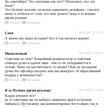
Ау, партийцы? Это агитация или что? Объясните, что это
было?
Это больше похоже, на вопль одинокого дельфина - спасите
меня, я отбился от стаи, что мне делать? ведь я за вожака
двумя руками.
Ответить
Цитировать
Саня
08.12.2017 17:27:19
А зачем ему ваша история? Его и так неплохо кормят
Ответить
Цитировать
Мимолетный
08.12.2017 17:38:35
Советник по чем? Хоккейный комментатор и советник
спикера думы в одном лице - как-то не укладывается в
голове. Чему он насоветовать то может? Как на заседания
думы без офсайда входить или как выиграть 10 вбрасываний
подряд у коммунистов?
Ответить
Цитировать
Я за Путина двумя руками)
08.12.2017 17:51:06
Кадры решают все!
ну и советника же он выбрал, наверное враги устроили
Зайцева к Луговскому как комментировал бестолково так и