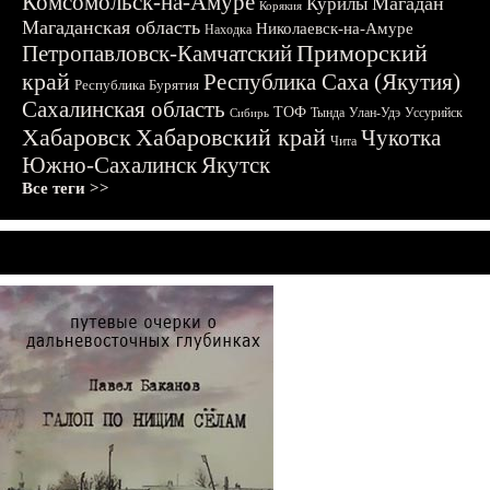
Комсомольск-на-Амуре
Магадан
Курилы
Корякия
Магаданская область
Николаевск-на-Амуре
Находка
Приморский
Петропавловск-Камчатский
край
Республика Саха (Якутия)
Республика Бурятия
Сахалинская область
ТОФ
Тында
Улан-Удэ
Уссурийск
Сибирь
Хабаровск
Хабаровский край
Чукотка
Чита
Южно-Сахалинск
Якутск
Все теги >>