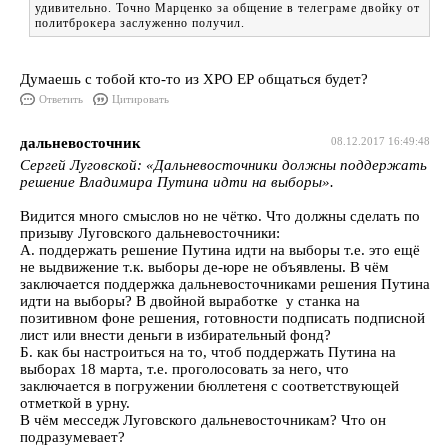
удивительно. Точно Марценко за общение в телеграме двойку от
политброкера заслуженно получил.
Думаешь с тобой кто-то из ХРО ЕР общаться будет?
Ответить
Цитировать
дальневосточник
08.12.2017 16:49:48
Сергей Луговской: «Дальневосточники должны поддержать
решение Владимира Путина идти на выборы».
Видится много смыслов но не чётко. Что должны сделать по
призыву Луговского дальневосточники:
А. поддержать решение Путина идти на выборы т.е. это ещё
не выдвижение т.к. выборы де-юре не объявлены. В чём
заключается поддержка дальневосточниками решения Путина
идти на выборы? В двойной выработке у станка на
позитивном фоне решения, готовности подписать подписной
лист или внести деньги в избирательный фонд?
Б. как бы настроиться на то, чтоб поддержать Путина на
выборах 18 марта, т.е. проголосовать за него, что
заключается в погружении бюллетеня с соответствующей
отметкой в урну.
В чём месседж Луговского дальневосточникам? Что он
подразумевает?