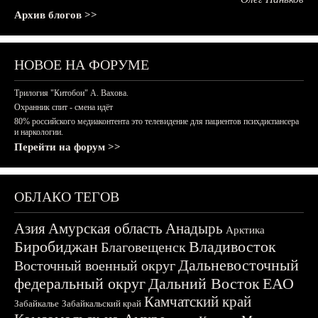
Архив блогов >>
НОВОЕ НА ФОРУМЕ
Трилогия "Китобои" А. Вахова.
Охранник спит - смена идёт
80% российского медиаконтента это телевидение для пациентов психдиспансера
и наркологии.
Перейти на форум >>
ОБЛАКО ТЕГОВ
Азия
Амурская область
Анадырь
Арктика
Биробиджан
Владивосток
Благовещенск
Дальневосточный
Восточный военный округ
федеральный округ
Дальний Восток
ЕАО
Камчатский край
Забайкалье
Забайкальский край