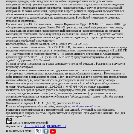
интересы граждан, либо представляющих собой злоупотребление свободой массовой
информации и (или) правами журналиста: ...если они являются дословным воспроизведением
сообщений и материалов или их фрагментов, распространенных другим средством массовой
информации (а также сообщения, переданные в пресс-релизах и информация государственных,
общественных организаций и объединений), которое может быть установлено и привлечено к
ответственности за данное нарушение законодательства Российской Федерации о средствах
массовой информации».
Согласно абз.3, п.13 Постановления Пленума Верховного Суда РФ №16 от 15 июня 2010 года
«О практике применения судами Закона РФ «О средствах массовой информации», «по делам,
вытекающим из содержания распространенной информации, распространитель не является
надлежащим ответчиком, поскольку исходя из положений Закона РФ «О средствах массовой
информации» не вправе вмешиваться в деятельность редакции, в ходе которой определяется
содержание сообщений и материалов».
Воспользуйтесь «Правом на ответ» (ст.46 Закона РФ «О СМИ»).
«В соответствии с положением ч.3 ст.196 ГПК РФ, обязанность компенсации морального вреда
подлежит возложению на авторов, а по опубликованию опровержения, в порядке ч.2 ст.152 ГК
РФ - на учредителя и главного редактор», - из апелляционного определения Хабаровского
краевого суда от 22.08.2012 г. (дело №33-5325/2012) председательствующего И.И.Куликовой,
судей С.И.Дорожко, Н.В.Пестовой.
Мнения авторов материалов не всегда совпадают с позицией редакции. Редакция не вступает в
переписку с авторами.
Редакция не несет ответственность за содержание внешних ссылок и комментариев. За них
ответственны, соответственно, исключительно их правообладатели и авторы. Комментарии на
сайте приравнены к выражению мнения. Блоги и форум не входят в электронное периодическое
издание «Дебри-ДВ», ответственность за достоверность и наполняемость несут авторы.
Политические опросы/голосования проводятся согласно ч.2. ст.46 «Опросы общественного
мнения» Федерального закона от 12.06.2002 г. № 67-ФЗ «Об основных гарантиях
избирательных прав и права на участие в референдуме граждан Российской Федерации»;
считать, там где не указано: лицо (лица), заказавшее (заказавших) проведение опроса и
оплатившее (оплативших) указанную публикацию (обнародование) - едино - сайт, без оплаты -
безвозмездно/бесплатно.
Часовой пояс сервера UTC+11 (AEST), фактически +8 мск.
Если вы обнаружили ошибки на сайте, пожалуйста,
сообщите нам об этом
.
Распространение информации о политической, социальной, духовной жизни общества,
публикации на актуальные темы, просветительские функции. Для мужчин и женщин. 16+ для
детей старше 16 лет.
СМИ не получает субсидий.
Адреса сайта:
DEBRI-DV.COM
,
DEBRI-DV.RU
.
В социальных сетях: