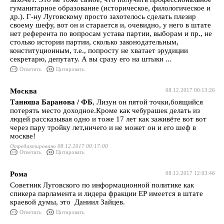
гуманитарное образование (историческое, филологическое и
др.). Г-ну Луговскому просто захотелось сделать плезир
своему шефу, вот он и старается и, очевидно, у него в штате
нет референта по вопросам устава партии, выборам и пр., не
столько истории партии, сколько законодательным,
конституционным, т.е., попросту не хватает эрудиции
секретарю, депутату. А вы сразу его на штыки ...
Ответить
Цитировать
Москва
08.12.2017 00:13:26
Танюша Баранова / ФБ
, Лизун он пятой точки,боящийся
потерять место доходное.Кроме как чебурашек делать из
людей рассказывая одно и тоже 17 лет как заживёте вот вот
через пару тройку лет,ничего и не может он и его шеф в
москве!
Отредактировано 08.12.2017 00:17:00
Ответить
Цитировать
Рома
08.12.2017 12:03:46
Советник Луговского по информационной политике как
спикера парламента и лидера фракции ЕР имеется в штате
краевой думы, это Даниил Зайцев.
Ответить
Цитировать