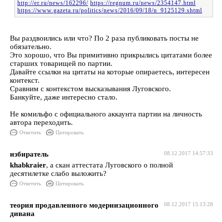
http://er.ru/news/162296/
https://regnum.ru/news/2354147.html
https://www.gazeta.ru/politics/news/2016/09/18/n_9125129.shtml
Вы раздвоились или что? По 2 раза публиковать посты не
обязательно.
Это хорошо, что Вы примитивно прикрылись цитатами более
старших товарищей по партии.
Давайте ссылки на цитаты на которые опираетесь, интересен
контекст.
Сравним с контекстом высказывания Луговского.
Банкуйте, даже интересно стало.
Не комильфо с официального аккаунта партии на личность
автора переходить.
Ответить
Цитировать
избиратель
08.12.2017 14:57:33
khabkraier
, а скан аттестата Луговского о полной
десятилетке слабо выложить?
Ответить
Цитировать
теория продавленного модернизационного
08.12.2017 15:13:28
дивана