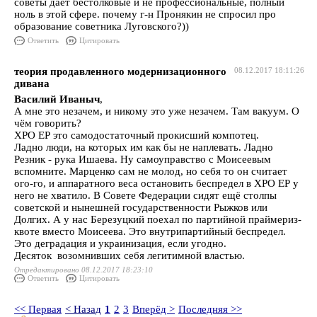
советы дает бестолковые и не профессиональные, полный
ноль в этой сфере. почему г-н Пронякин не спросил про
образование советника Луговского?))
Ответить
Цитировать
теория продавленного модернизационного
08.12.2017 18:11:26
дивана
Василий Иваныч
,
А мне это незачем, и никому это уже незачем. Там вакуум. О
чём говорить?
ХРО ЕР это самодостаточный прокисший компотец.
Ладно люди, на которых им как бы не наплевать. Ладно
Резник - рука Ишаева. Ну самоуправство с Моисеевым
вспомните. Марценко сам не молод, но себя то он считает
ого-го, и аппаратного веса остановить беспредел в ХРО ЕР у
него не хватило. В Совете Федерации сидят ещё столпы
советской и нынешней государственности Рыжков или
Долгих. А у нас Березуцкий поехал по партийной праймериз-
квоте вместо Моисеева. Это внутрипартийный беспредел.
Это деградация и украинизация, если угодно.
Десяток возомнивших себя легитимной властью.
Отредактировано 08.12.2017 18:23:10
Ответить
Цитировать
<< Первая
< Назад
1
2
3
Вперёд >
Последняя >>