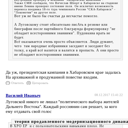
Также СМИ сообщали, что Вячеслав Шпорт в Хабаровске на стадионе
имени Ленина проверил состояние поля. Он исключил возможность
переноса поединка 18-го тура чемпионата России "СКА-Хабаровск" -
"Локомотив" на другое поле.
Вот уж не было бы счастья да несчастье помогло.
А Луговскому стоит обязательно писАть в резюме или
биографии после партийного бэкграунда формулировку "не
обладает всесторонними знаниями". Пудовкина врать не
будет.
Всё оказывается очень просто объясняется. Люди думают,
чего там народные избранники заседают и заседают без
толку, а край всё валится и валится в пропасть. А они просто
не обладают всесторонними знаниями.
Да уж, президентская кампания в Хабаровском крае задалась
На архиважной и продуманной повестке входим.
Ответить
Цитировать
Василий Иваныч
08.12.2017 15:41:22
Луговской никого не лишал "политического выбора жителей
Дальнего Востока". Каждый россиянин сам решает, за кого
ему отдавать свой голос
теория продавленного модернизационного диван
В ХРО ЕР и с пользовательскими навыками плохо. Не