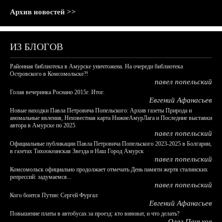
Архив новостей >>
ИЗ БЛОГОВ
Районная библиотека в Амурске уничтожена. На очереди библиотека
Островского в Комсомольске?!
павел попельский
Голая вечеринка Роснано 2015г. Итог.
Евгений Афанасьев
Новые находки Павла Петровича Попельского: Архив газеты Природа и
аномальные явления, Неизвестная карта НижнеАмурЛага и Последние выставки
автора в Амурске по 2025
павел попельский
Официальные публикации Павла Петровича Попельского 2023-2025 в Болгарии,
в газетах Тихоокеанская Звезда и Наш Город Амурск
павел попельский
Комсомольск официально продолжает отмечать День памяти жертв сталинских
репрессий: задумаемся...
павел попельский
Кого боится Путин: Сергей Фургал
Евгений Афанасьев
Повышение платы в автобусах за проезд: кто виноват, и что делать?
Олег Паньков