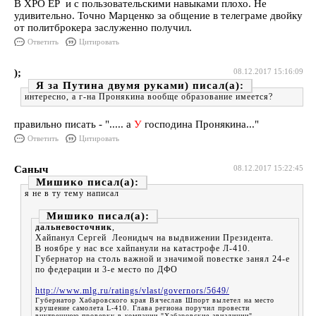
В ХРО ЕР и с пользовательскими навыками плохо. Не
удивительно. Точно Марценко за общение в телеграме двойку
от политброкера заслуженно получил.
Ответить
Цитировать
);
08.12.2017 15:16:09
Я за Путина двумя руками)
интересно, а г-на Пронякина вообще образование имеется?
правильно писать - "..... а
У
господина Пронякина..."
Ответить
Цитировать
Саныч
08.12.2017 15:22:45
Мишико
я не в ту тему написал
Мишико
дальневосточник
,
Хайпанул Сергей Леонидыч на выдвижении Президента.
В ноябре у нас все хайпанули на катастрофе Л-410.
Губернатор на столь важной и значимой повестке занял 24-е
по федерации и 3-е место по ДФО
http://www.mlg.ru/ratings/vlast/governors/5649/
Губернатор Хабаровского края Вячеслав Шпорт вылетел на место
крушение самолета L-410. Глава региона поручил провести
внутреннюю проверку в компании "Хабаровские авиалинии".