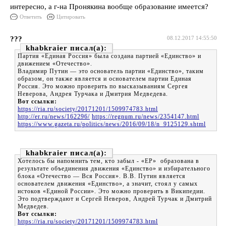
интересно, а г-на Пронякина вообще образование имеется?
Ответить
Цитировать
???
08.12.2017 14:55:50
khabkraier
Партия «Единая Россия» была создана партией «Единство» и
движением «Отечество».
Владимир Путин — это основатель партии «Единство», таким
образом, он также является и основателем партии Единая
Россия. Это можно проверить по высказываниям Сергея
Неверова, Андрея Турчака и Дмитрия Медведева.
Вот ссылки:
https://ria.ru/society/20171201/1509974783.html
http://er.ru/news/162296/
https://regnum.ru/news/2354147.html
https://www.gazeta.ru/politics/news/2016/09/18/n_9125129.shtml
khabkraier
Хотелось бы напомнить тем, кто забыл - «ЕР» образована в
результате объединения движения «Единство» и избирательного
блока «Отечество — Вся Россия». В.В. Путин является
основателем движения «Единство», а значит, стоял у самых
истоков «Единой России». Это можно проверить в Википедии.
Это подтверждают и Сергей Неверов, Андрей Турчак и Дмитрий
Медведев.
Вот ссылки:
https://ria.ru/society/20171201/1509974783.html