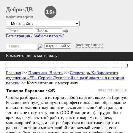
Дебри-ДВ
мобильная версия
Логин
Пароль
Регистрация
/
Забыли пароль?
расширенный
Комментарии к материалу
Главная
>>
Политика, Власть
>>
Секретарь Хабаровского
отделения «ЕР» Сергей Луговской не разбирается в истории
партии
>> Комментарии к материалу
Танюша Баранова / ФБ
08.12.2017 00:06:34
Чтобы разбираться в истории любой партии, включая Единую
Россию, нет нужды получать профессиональное образование
и свидетельство тому политическая жизнь любой страны, в
т.ч. и ныне отсутствующих (СССР, например). Трудно быть
врачом, не учась этой работе, как и токарем, пекарем,
маникюршей и т.д., а вот разбираться в политике партии и
равно её истории может любой вменяемый человек, если
захочет. Это не тоже самое, что получить профессиональное