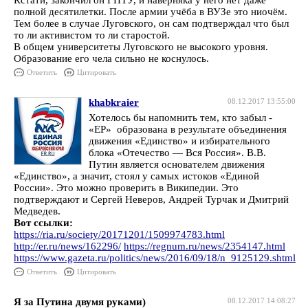
Кстати, закончил он ГПТУ, и наверняка у него нет даже
полной десятилетки. После армии учёба в ВУЗе это ниочём.
Тем более в случае Луговского, он сам подтверждал что был
то ли активистом то ли старостой.
В общем университеты Луговского не высокого уровня.
Образование его чела сильно не коснулось.
Ответить
Цитировать
khabkraier
08.12.2017 13:55:00
Хотелось бы напомнить тем, кто забыл -
«ЕР» образована в результате объединения
движения «Единство» и избирательного
блока «Отечество — Вся Россия». В.В.
Путин является основателем движения
«Единство», а значит, стоял у самых истоков «Единой
России». Это можно проверить в Википедии. Это
подтверждают и Сергей Неверов, Андрей Турчак и Дмитрий
Медведев.
Вот ссылки:
https://ria.ru/society/20171201/1509974783.html
http://er.ru/news/162296/
https://regnum.ru/news/2354147.html
https://www.gazeta.ru/politics/news/2016/09/18/n_9125129.shtml
Ответить
Цитировать
Я за Путина двумя руками)
08.12.2017 14:08:27