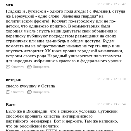
мск
08.12.2017 12:25:42
Гладких и Луговской - одного поля ягоды ( с Железки). оттуда
же Березуцкий - одно слово "Железная гвардия" на
политическом фронте!. Косячат по-взрослому или не по-
детски, что одинаково приятно. В комментариях была
хорошая мысль : пусть наши депутаты свои обращения и
переписку публикуют посредством размещения на своих
страничках или еще где-нибудь в общем доступе. Будем
помогать им на общественных началах не терять лицо и не
опускать авторитет ХК ниже уровня городской канализации,
устроим своего рода Народный университет политграмоты
для народных избранников краевого и федерального уровня.
Ответить
Цитировать
ветеран
08.12.2017 12:32:10
снесло кукушку у Остапа
Ответить
Цитировать
Вася
08.12.2017 13:25:54
Было же в Википедии, что в сложных условиях Луговской
способен проявить качества антикризисного
партийного менеджера. Вот и держите. Там же написано,
что он российский политик.