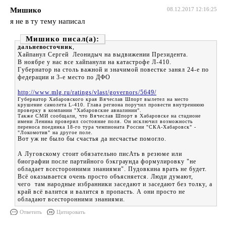
Мишико
08.12.2017 12:16:25
я не в ту тему написал
Мишико
дальневосточник
,
Хайпанул Сергей Леонидыч на выдвижении Президента.
В ноябре у нас все хайпанули на катастрофе Л-410.
Губернатор на столь важной и значимой повестке занял 24-е по
федерации и 3-е место по ДФО
http://www.mlg.ru/ratings/vlast/governors/5649/
Губернатор Хабаровского края Вячеслав Шпорт вылетел на место
крушение самолета L-410. Глава региона поручил провести внутреннюю
проверку в компании "Хабаровские авиалинии".
Также СМИ сообщали, что Вячеслав Шпорт в Хабаровске на стадионе
имени Ленина проверил состояние поля. Он исключил возможность
переноса поединка 18-го тура чемпионата России "СКА-Хабаровск" -
"Локомотив" на другое поле.
Вот уж не было бы счастья да несчастье помогло.
А Луговскому стоит обязательно писАть в резюме или
биографии после партийного бэкграунда формулировку "не
обладает всесторонними знаниями". Пудовкина врать не будет.
Всё оказывается очень просто объясняется. Люди думают,
чего там народные избранники заседают и заседают без толку, а
край всё валится и валится в пропасть. А они просто не
обладают всесторонними знаниями.
Ответить
Цитировать