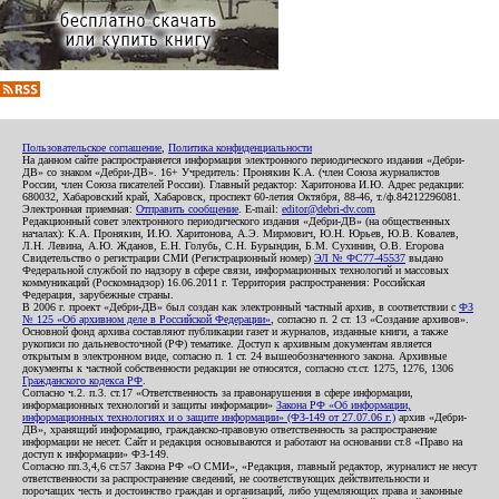
Пользовательское соглашение
,
Политика конфиденциальности
На данном сайте распространяется информация электронного периодического издания «Дебри-
ДВ» со знаком «Дебри-ДВ». 16+ Учредитель: Пронякин К.А. (член Союза журналистов
России, член Союза писателей России). Главный редактор: Харитонова И.Ю. Адрес редакции:
680032, Хабаровский край, Хабаровск, проспект 60-летия Октября, 88-46, т./ф.84212296081.
Электронная приемная:
Отправить сообщение
. E-mail:
editor@debri-dv.com
Редакционный совет электронного периодического издания «Дебри-ДВ» (на общественных
началах): К.А. Пронякин, И.Ю. Харитонова, А.Э. Мирмович, Ю.Н. Юрьев, Ю.В. Ковалев,
Л.Н. Левина, А.Ю. Жданов, Е.Н. Голубь, С.Н. Бурындин, Б.М. Сухинин, О.В. Егорова
Свидетельство о регистрации СМИ (Регистрационный номер)
ЭЛ № ФС77-45537
выдано
Федеральной службой по надзору в сфере связи, информационных технологий и массовых
коммуникаций (Роскомнадзор) 16.06.2011 г. Территория распространения: Российская
Федерация, зарубежные страны.
В 2006 г. проект «Дебри-ДВ» был создан как электронный частный архив, в соответствии с
ФЗ
№ 125 «Об архивном деле в Российской Федерации»
, согласно п. 2 ст. 13 «Создание архивов».
Основной фонд архива составляют публикации газет и журналов, изданные книги, а также
рукописи по дальневосточной (РФ) тематике. Доступ к архивным документам является
открытым в электронном виде, согласно п. 1 ст. 24 вышеобозначенного закона. Архивные
документы к частной собственности редакции не относятся, согласно ст.ст. 1275, 1276, 1306
Гражданского кодекса РФ
.
Согласно ч.2. п.3. ст.17 «Ответственность за правонарушения в сфере информации,
информационных технологий и защиты информации»
Закона РФ «Об информации,
информационных технологиях и о защите информации» (ФЗ-149 от 27.07.06 г.)
архив «Дебри-
ДВ», хранящий информацию, гражданско-правовую ответственность за распространение
информации не несет. Сайт и редакция основываются и работают на основании ст.8 «Право на
доступ к информации» ФЗ-149.
Согласно пп.3,4,6 ст.57 Закона РФ «О СМИ», «Редакция, главный редактор, журналист не несут
ответственности за распространение сведений, не соответствующих действительности и
порочащих честь и достоинство граждан и организаций, либо ущемляющих права и законные