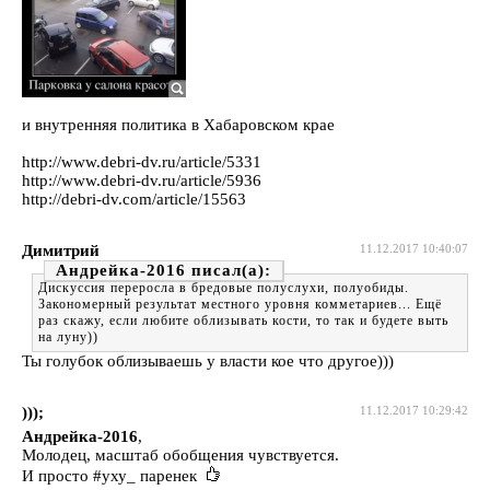
и внутренняя политика в Хабаровском крае
http://www.debri-dv.ru/article/5331
http://www.debri-dv.ru/article/5936
http://debri-dv.com/article/15563
Димитрий
11.12.2017 10:40:07
Андрейка-2016
Дискуссия переросла в бредовые полуслухи, полуобиды.
Закономерный результат местного уровня комметариев... Ещё
раз скажу, если любите облизывать кости, то так и будете выть
на луну))
Ты голубок облизываешь у власти кое что другое)))
)));
11.12.2017 10:29:42
Андрейка-2016
,
Молодец, масштаб обобщения чувствуется.
И просто #уху_ паренек