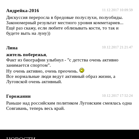
Андрейка-2016
11.12.2017 10:09:59
Дискуссия переросла в бредовые полуслухи, полуобиды.
Закономерный результат местного уровня комметариев...
Ещё раз скажу, если любите облизывать кости, то так и
будете выть на луну))
Лина
10.12.2017 21:21:47
житель побережья
,
Факт из биографии улыбнул - "с детства очень активно
занимается спортом".
Ну очень активно, очень преочень.
Все нормальные люди ведут активный образ жизни, а
Луговской очень активный.
Горожанин
10.12.2017 17:52:24
Раньше над российским политиком Луговским смеялась одна
Совгавань, теперь весь край.