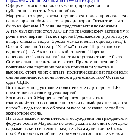
https://www.youtube.com/watch?v=d3HPYqDjtJ8
С форума этого года видео уже нет, прозрачность и
публичность тю-тю. Учли ошибки.
Марценко, говорят, в этом году не креативил а прочитал речь
на пленарке по бумажке от корки до корки. Отсмотреть что
было на форуме 17 года не представляется возможным.
А там был крутой стол ХРО ЕР по гражданскому активизму и
роли в нём партий. Так вот кроме Грешняковой (про которую
в пору снимать видео "Зрелая мамка и юный однопартиец"),
Олеси Криксиной (театр "Улыбка" она же "Партия мира и
единства") и А.Акопян из какой-то ветви "Партии
пенсионеров" иных партий на этом круглом столе не было.
Сомнительное представительство. При чём последние 2
политические партии ни разу не принимали участие в
выборах, стоит ли их считать политическими партиями коли
они не занимаются политической деятельностью? Остаётся
одна ЛДПР.
Вот такое конструктивное политическое партнерство ЕР с
представительством других партий.
Кого из партий Марценко собирался призывать к
взаимодействию по повышению явки на выборах президента
в крае? - ведь именно об этом рычаге он заявлял весной на
экспертном столе.
На столь важном политическом обсуждении на гражданском
форуме осенью Марценко не смог усадить за один стол даже
парламентский системный квартет. Коммунистов не было,
про СР говорить вообще не приходится (она в крае умерла