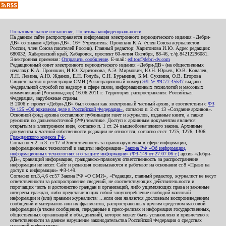
Пользовательское соглашение
,
Политика конфиденциальности
На данном сайте распространяется информация электронного периодического издания «Дебри-
ДВ» со знаком «Дебри-ДВ». 16+ Учредитель: Пронякин К.А. (член Союза журналистов
России, член Союза писателей России). Главный редактор: Харитонова И.Ю. Адрес редакции:
680032, Хабаровский край, Хабаровск, проспект 60-летия Октября, 88-46, т./ф.84212296081.
Электронная приемная:
Отправить сообщение
. E-mail:
editor@debri-dv.com
Редакционный совет электронного периодического издания «Дебри-ДВ» (на общественных
началах): К.А. Пронякин, И.Ю. Харитонова, А.Э. Мирмович, Ю.Н. Юрьев, Ю.В. Ковалев,
Л.Н. Левина, А.Ю. Жданов, Е.Н. Голубь, С.Н. Бурындин, Б.М. Сухинин, О.В. Егорова
Свидетельство о регистрации СМИ (Регистрационный номер)
ЭЛ № ФС77-45537
выдано
Федеральной службой по надзору в сфере связи, информационных технологий и массовых
коммуникаций (Роскомнадзор) 16.06.2011 г. Территория распространения: Российская
Федерация, зарубежные страны.
В 2006 г. проект «Дебри-ДВ» был создан как электронный частный архив, в соответствии с
ФЗ
№ 125 «Об архивном деле в Российской Федерации»
, согласно п. 2 ст. 13 «Создание архивов».
Основной фонд архива составляют публикации газет и журналов, изданные книги, а также
рукописи по дальневосточной (РФ) тематике. Доступ к архивным документам является
открытым в электронном виде, согласно п. 1 ст. 24 вышеобозначенного закона. Архивные
документы к частной собственности редакции не относятся, согласно ст.ст. 1275, 1276, 1306
Гражданского кодекса РФ
.
Согласно ч.2. п.3. ст.17 «Ответственность за правонарушения в сфере информации,
информационных технологий и защиты информации»
Закона РФ «Об информации,
информационных технологиях и о защите информации» (ФЗ-149 от 27.07.06 г.)
архив «Дебри-
ДВ», хранящий информацию, гражданско-правовую ответственность за распространение
информации не несет. Сайт и редакция основываются и работают на основании ст.8 «Право на
доступ к информации» ФЗ-149.
Согласно пп.3,4,6 ст.57 Закона РФ «О СМИ», «Редакция, главный редактор, журналист не несут
ответственности за распространение сведений, не соответствующих действительности и
порочащих честь и достоинство граждан и организаций, либо ущемляющих права и законные
интересы граждан, либо представляющих собой злоупотребление свободой массовой
информации и (или) правами журналиста: ...если они являются дословным воспроизведением
сообщений и материалов или их фрагментов, распространенных другим средством массовой
информации (а также сообщения, переданные в пресс-релизах и информация государственных,
общественных организаций и объединений), которое может быть установлено и привлечено к
ответственности за данное нарушение законодательства Российской Федерации о средствах
массовой информации».