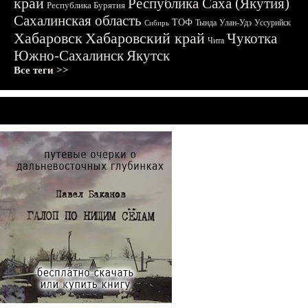
край
Республика Саха (Якутия)
Республика Бурятия
Сахалинская область
ТОФ
Тында
Улан-Удэ
Уссурийск
Сибирь
Хабаровск
Хабаровский край
Чукотка
Чита
Южно-Сахалинск
Якутск
Все теги >>