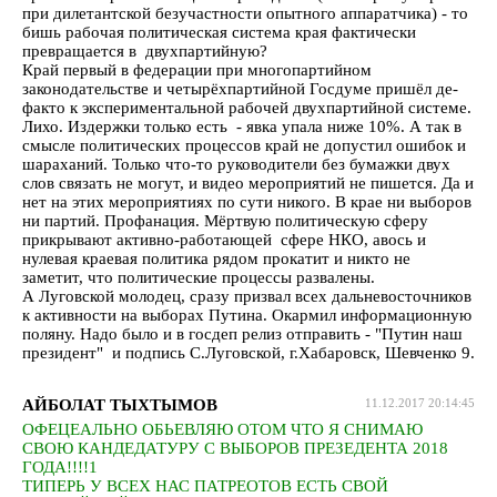
при дилетантской безучастности опытного аппаратчика) - то
бишь рабочая политическая система края фактически
превращается в двухпартийную?
Край первый в федерации при многопартийном
законодательстве и четырёхпартийной Госдуме пришёл де-
факто к экспериментальной рабочей двухпартийной системе.
Лихо. Издержки только есть - явка упала ниже 10%. А так в
смысле политических процессов край не допустил ошибок и
шараханий. Только что-то руководители без бумажки двух
слов связать не могут, и видео мероприятий не пишется. Да и
нет на этих мероприятиях по сути никого. В крае ни выборов
ни партий. Профанация. Мёртвую политическую сферу
прикрывают активно-работающей сфере НКО, авось и
нулевая краевая политика рядом прокатит и никто не
заметит, что политические процессы развалены.
А Луговской молодец, сразу призвал всех дальневосточников
к активности на выборах Путина. Окармил информационную
поляну. Надо было и в госдеп релиз отправить - "Путин наш
президент" и подпись С.Луговской, г.Хабаровск, Шевченко 9.
АЙБОЛАТ ТЫХТЫМОВ
11.12.2017 20:14:45
ОФЕЦЕАЛЬНО ОБЬЕВЛЯЮ ОТОМ ЧТО Я СНИМАЮ
СВОЮ КАНДЕДАТУРУ С ВЫБОРОВ ПРЕЗЕДЕНТА 2018
ГОДА!!!!1
ТИПЕРЬ У ВСЕХ НАС ПАТРЕОТОВ ЕСТЬ СВОЙ