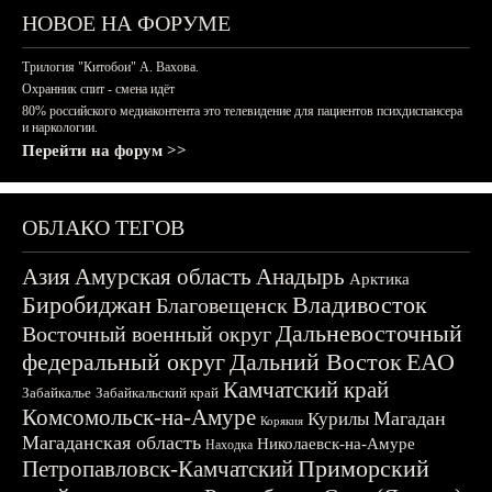
НОВОЕ НА ФОРУМЕ
Трилогия "Китобои" А. Вахова.
Охранник спит - смена идёт
80% российского медиаконтента это телевидение для пациентов психдиспансера
и наркологии.
Перейти на форум >>
ОБЛАКО ТЕГОВ
Азия
Амурская область
Анадырь
Арктика
Биробиджан
Владивосток
Благовещенск
Дальневосточный
Восточный военный округ
федеральный округ
Дальний Восток
ЕАО
Камчатский край
Забайкалье
Забайкальский край
Комсомольск-на-Амуре
Магадан
Курилы
Корякия
Магаданская область
Николаевск-на-Амуре
Находка
Приморский
Петропавловск-Камчатский