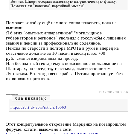
Вот так Шпорт оседлал ишаевскую патриотическую фишку.
Поможет ли "новизна" партийной мысли?
Поможет колобку ещё немного сопли пожевать, пока не
выпнули.
Я б этих "опытных аппаратчиков" "могильщиков
губернаторов и регионов" увольнял с госслужбы с лишением
звания и пенсии за профессионально содеянное.
Пенсия по старости в полтора МРОТа в руки и вперёд на
счастливое дожитие за 10 тысяч в месяц плюс 700
руб. смонетизированных на проезд.
Или бесплатный гектар ему в пожизненное пользование на
Шантарах, по соседству с истым дальневосточником
Луговским. Вот тогда весь край за Путина проголосует без
их вонючих призывов.
_____
11.12.2017 20:36:56
бла
http://debri-dv.com/article/15563
Этот концептуальное откровение Марценко на позапрошлом
форуме, кстати, выложено в сети