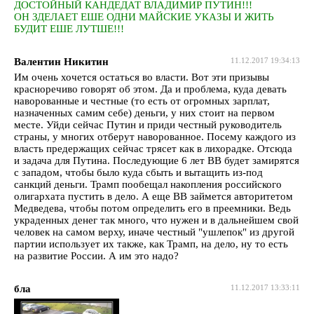
ДОСТОЙНЫЙ КАНДЕДАТ ВЛАДИМИР ПУТИН!!!
ОН ЗДЕЛАЕТ ЕШЕ ОДНИ МАЙСКИЕ УКАЗЫ И ЖИТЬ
БУДИТ ЕШЕ ЛУТШЕ!!!
Валентин Никитин
11.12.2017 19:34:13
Им очень хочется остаться во власти. Вот эти призывы
красноречиво говорят об этом. Да и проблема, куда девать
наворованные и честные (то есть от огромных зарплат,
назначенных самим себе) деньги, у них стоит на первом
месте. Уйди сейчас Путин и приди честный руководитель
страны, у многих отберут наворованное. Посему каждого из
власть предержащих сейчас трясет как в лихорадке. Отсюда
и задача для Путина. Последующие 6 лет ВВ будет замирятся
с западом, чтобы было куда сбыть и вытащить из-под
санкций деньги. Трамп пообещал накопления российского
олигархата пустить в дело. А еще ВВ займется авторитетом
Медведева, чтобы потом определить его в преемники. Ведь
украденных денег так много, что нужен и в дальнейшем свой
человек на самом верху, иначе честный "ушлепок" из другой
партии использует их также, как Трамп, на дело, ну то есть
на развитие России. А им это надо?
бла
11.12.2017 13:33:11