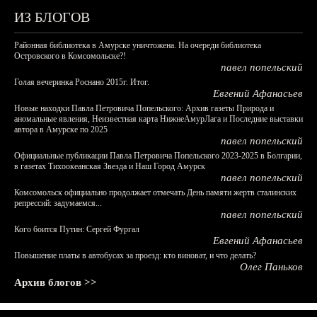
ИЗ БЛОГОВ
Районная библиотека в Амурске уничтожена. На очереди библиотека
Островского в Комсомольске?!
павел попельский
Голая вечеринка Роснано 2015г. Итог.
Евгений Афанасьев
Новые находки Павла Петровича Попельского: Архив газеты Природа и
аномальные явления, Неизвестная карта НижнеАмурЛага и Последние выставки
автора в Амурске по 2025
павел попельский
Официальные публикации Павла Петровича Попельского 2023-2025 в Болгарии,
в газетах Тихоокеанская Звезда и Наш Город Амурск
павел попельский
Комсомольск официально продолжает отмечать День памяти жертв сталинских
репрессий: задумаемся...
павел попельский
Кого боится Путин: Сергей Фургал
Евгений Афанасьев
Повышение платы в автобусах за проезд: кто виноват, и что делать?
Олег Паньков
Архив блогов >>