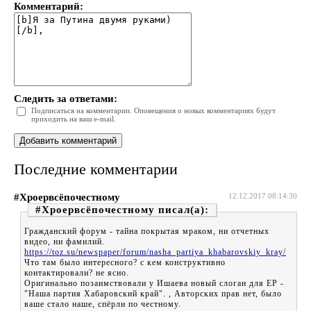
Комментарий:
Следить за ответами:
Подписаться на комментарии. Оповещения о новых комментариях будут
приходить на ваш e-mail.
Последние комментарии
#Хроервсёпочестному
12.12.2017 08:14:30
#Хроервсёпочестному
Гражданский форум - тайна покрытая мраком, ни отчетных
видео, ни фамилий.
https://toz.su/newspaper/forum/nasha_partiya_khabarovskiy_kray/
Что там было интересного? с кем конструктивно
контактировали? не ясно.
Оригинально позаимствовали у Ишаева новый слоган для ЕР -
"Наша партия Хабаровский край". , Авторских прав нет, было
ваше стало наше, спёрли по честному.