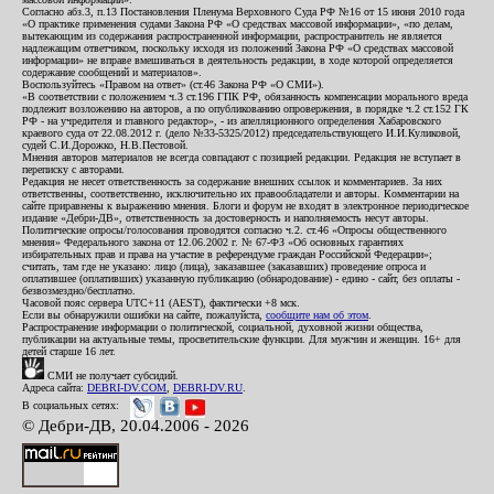
Согласно абз.3, п.13 Постановления Пленума Верховного Суда РФ №16 от 15 июня 2010 года
«О практике применения судами Закона РФ «О средствах массовой информации», «по делам,
вытекающим из содержания распространенной информации, распространитель не является
надлежащим ответчиком, поскольку исходя из положений Закона РФ «О средствах массовой
информации» не вправе вмешиваться в деятельность редакции, в ходе которой определяется
содержание сообщений и материалов».
Воспользуйтесь «Правом на ответ» (ст.46 Закона РФ «О СМИ»).
«В соответствии с положением ч.3 ст.196 ГПК РФ, обязанность компенсации морального вреда
подлежит возложению на авторов, а по опубликованию опровержения, в порядке ч.2 ст.152 ГК
РФ - на учредителя и главного редактор», - из апелляционного определения Хабаровского
краевого суда от 22.08.2012 г. (дело №33-5325/2012) председательствующего И.И.Куликовой,
судей С.И.Дорожко, Н.В.Пестовой.
Мнения авторов материалов не всегда совпадают с позицией редакции. Редакция не вступает в
переписку с авторами.
Редакция не несет ответственность за содержание внешних ссылок и комментариев. За них
ответственны, соответственно, исключительно их правообладатели и авторы. Комментарии на
сайте приравнены к выражению мнения. Блоги и форум не входят в электронное периодическое
издание «Дебри-ДВ», ответственность за достоверность и наполняемость несут авторы.
Политические опросы/голосования проводятся согласно ч.2. ст.46 «Опросы общественного
мнения» Федерального закона от 12.06.2002 г. № 67-ФЗ «Об основных гарантиях
избирательных прав и права на участие в референдуме граждан Российской Федерации»;
считать, там где не указано: лицо (лица), заказавшее (заказавших) проведение опроса и
оплатившее (оплативших) указанную публикацию (обнародование) - едино - сайт, без оплаты -
безвозмездно/бесплатно.
Часовой пояс сервера UTC+11 (AEST), фактически +8 мск.
Если вы обнаружили ошибки на сайте, пожалуйста,
сообщите нам об этом
.
Распространение информации о политической, социальной, духовной жизни общества,
публикации на актуальные темы, просветительские функции. Для мужчин и женщин. 16+ для
детей старше 16 лет.
СМИ не получает субсидий.
Адреса сайта:
DEBRI-DV.COM
,
DEBRI-DV.RU
.
В социальных сетях:
© Дебри-ДВ, 20.04.2006 - 2026