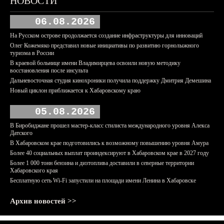
НОВОСТИ
06.08.2026
На Русском острове продолжается создание инфраструктуры для инноваций
Олег Кожемяко представил новые инициативы по развитию горнолыжного
туризма в России
В краевой больнице имени Владимирцева освоили новую методику
восстановления после инсульта
Дальневосточная студия кинохроники получила поддержку Дмитрия Демешина
Новый циклон приближается к Хабаровскому краю
05.08.2026
В Биробиджане прошел мастер-класс стилиста международного уровня Алекса
Датского
В Хабаровском крае подготовились к возможному повышению уровня Амура
Более 40 социальных выплат проиндексируют в Хабаровском крае в 2027 году
Более 1 000 тонн бензина и дизтоплива доставили в северные территории
Хабаровского края
Бесплатную сеть Wi-Fi запустили на площади имени Ленина в Хабаровске
Архив новостей >>