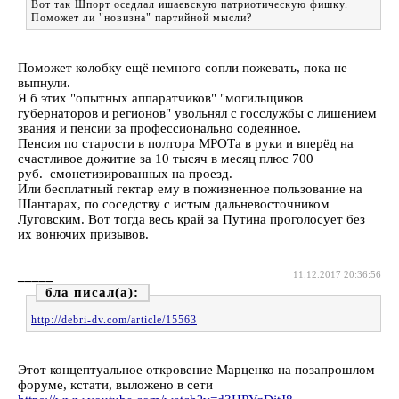
Вот так Шпорт оседлал ишаевскую патриотическую фишку.
Поможет ли "новизна" партийной мысли?
Поможет колобку ещё немного сопли пожевать, пока не
выпнули.
Я б этих "опытных аппаратчиков" "могильщиков
губернаторов и регионов" увольнял с госслужбы с лишением
звания и пенсии за профессионально содеянное.
Пенсия по старости в полтора МРОТа в руки и вперёд на
счастливое дожитие за 10 тысяч в месяц плюс 700
руб. смонетизированных на проезд.
Или бесплатный гектар ему в пожизненное пользование на
Шантарах, по соседству с истым дальневосточником
Луговским. Вот тогда весь край за Путина проголосует без
их вонючих призывов.
_____
11.12.2017 20:36:56
бла
http://debri-dv.com/article/15563
Этот концептуальное откровение Марценко на позапрошлом
форуме, кстати, выложено в сети