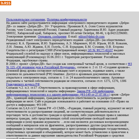
Пользовательское соглашение
,
Политика конфиденциальности
На данном сайте распространяется информация электронного периодического издания «Дебри-
ДВ» со знаком «Дебри-ДВ». 16+ Учредитель: Пронякин К.А. (член Союза журналистов
России, член Союза писателей России). Главный редактор: Харитонова И.Ю. Адрес редакции:
680032, Хабаровский край, Хабаровск, проспект 60-летия Октября, 88-46, т./ф.84212296081.
Электронная приемная:
Отправить сообщение
. E-mail:
editor@debri-dv.com
Редакционный совет электронного периодического издания «Дебри-ДВ» (на общественных
началах): К.А. Пронякин, И.Ю. Харитонова, А.Э. Мирмович, Ю.Н. Юрьев, Ю.В. Ковалев,
Л.Н. Левина, А.Ю. Жданов, Е.Н. Голубь, С.Н. Бурындин, Б.М. Сухинин, О.В. Егорова
Свидетельство о регистрации СМИ (Регистрационный номер)
ЭЛ № ФС77-45537
выдано
Федеральной службой по надзору в сфере связи, информационных технологий и массовых
коммуникаций (Роскомнадзор) 16.06.2011 г. Территория распространения: Российская
Федерация, зарубежные страны.
В 2006 г. проект «Дебри-ДВ» был создан как электронный частный архив, в соответствии с
ФЗ
№ 125 «Об архивном деле в Российской Федерации»
, согласно п. 2 ст. 13 «Создание архивов».
Основной фонд архива составляют публикации газет и журналов, изданные книги, а также
рукописи по дальневосточной (РФ) тематике. Доступ к архивным документам является
открытым в электронном виде, согласно п. 1 ст. 24 вышеобозначенного закона. Архивные
документы к частной собственности редакции не относятся, согласно ст.ст. 1275, 1276, 1306
Гражданского кодекса РФ
.
Согласно ч.2. п.3. ст.17 «Ответственность за правонарушения в сфере информации,
информационных технологий и защиты информации»
Закона РФ «Об информации,
информационных технологиях и о защите информации» (ФЗ-149 от 27.07.06 г.)
архив «Дебри-
ДВ», хранящий информацию, гражданско-правовую ответственность за распространение
информации не несет. Сайт и редакция основываются и работают на основании ст.8 «Право на
доступ к информации» ФЗ-149.
Согласно пп.3,4,6 ст.57 Закона РФ «О СМИ», «Редакция, главный редактор, журналист не несут
ответственности за распространение сведений, не соответствующих действительности и
порочащих честь и достоинство граждан и организаций, либо ущемляющих права и законные
интересы граждан, либо представляющих собой злоупотребление свободой массовой
информации и (или) правами журналиста: ...если они являются дословным воспроизведением
сообщений и материалов или их фрагментов, распространенных другим средством массовой
информации (а также сообщения, переданные в пресс-релизах и информация государственных,
общественных организаций и объединений), которое может быть установлено и привлечено к
ответственности за данное нарушение законодательства Российской Федерации о средствах
массовой информации».