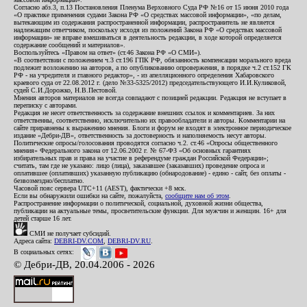
Согласно абз.3, п.13 Постановления Пленума Верховного Суда РФ №16 от 15 июня 2010 года
«О практике применения судами Закона РФ «О средствах массовой информации», «по делам,
вытекающим из содержания распространенной информации, распространитель не является
надлежащим ответчиком, поскольку исходя из положений Закона РФ «О средствах массовой
информации» не вправе вмешиваться в деятельность редакции, в ходе которой определяется
содержание сообщений и материалов».
Воспользуйтесь «Правом на ответ» (ст.46 Закона РФ «О СМИ»).
«В соответствии с положением ч.3 ст.196 ГПК РФ, обязанность компенсации морального вреда
подлежит возложению на авторов, а по опубликованию опровержения, в порядке ч.2 ст.152 ГК
РФ - на учредителя и главного редактор», - из апелляционного определения Хабаровского
краевого суда от 22.08.2012 г. (дело №33-5325/2012) председательствующего И.И.Куликовой,
судей С.И.Дорожко, Н.В.Пестовой.
Мнения авторов материалов не всегда совпадают с позицией редакции. Редакция не вступает в
переписку с авторами.
Редакция не несет ответственность за содержание внешних ссылок и комментариев. За них
ответственны, соответственно, исключительно их правообладатели и авторы. Комментарии на
сайте приравнены к выражению мнения. Блоги и форум не входят в электронное периодическое
издание «Дебри-ДВ», ответственность за достоверность и наполняемость несут авторы.
Политические опросы/голосования проводятся согласно ч.2. ст.46 «Опросы общественного
мнения» Федерального закона от 12.06.2002 г. № 67-ФЗ «Об основных гарантиях
избирательных прав и права на участие в референдуме граждан Российской Федерации»;
считать, там где не указано: лицо (лица), заказавшее (заказавших) проведение опроса и
оплатившее (оплативших) указанную публикацию (обнародование) - едино - сайт, без оплаты -
безвозмездно/бесплатно.
Часовой пояс сервера UTC+11 (AEST), фактически +8 мск.
Если вы обнаружили ошибки на сайте, пожалуйста,
сообщите нам об этом
.
Распространение информации о политической, социальной, духовной жизни общества,
публикации на актуальные темы, просветительские функции. Для мужчин и женщин. 16+ для
детей старше 16 лет.
СМИ не получает субсидий.
Адреса сайта:
DEBRI-DV.COM
,
DEBRI-DV.RU
.
В социальных сетях:
© Дебри-ДВ, 20.04.2006 - 2026