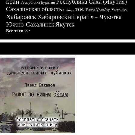
край
Республика Саха (Якутия)
Республика Бурятия
Сахалинская область
ТОФ
Тында
Улан-Удэ
Уссурийск
Сибирь
Хабаровск
Хабаровский край
Чукотка
Чита
Южно-Сахалинск
Якутск
Все теги >>