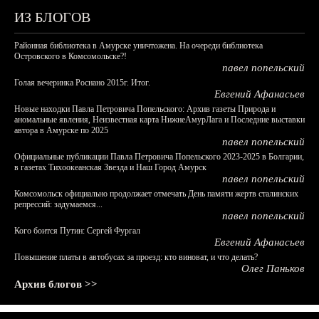
ИЗ БЛОГОВ
Районная библиотека в Амурске уничтожена. На очереди библиотека
Островского в Комсомольске?!
павел попельский
Голая вечеринка Роснано 2015г. Итог.
Евгений Афанасьев
Новые находки Павла Петровича Попельского: Архив газеты Природа и
аномальные явления, Неизвестная карта НижнеАмурЛага и Последние выставки
автора в Амурске по 2025
павел попельский
Официальные публикации Павла Петровича Попельского 2023-2025 в Болгарии,
в газетах Тихоокеанская Звезда и Наш Город Амурск
павел попельский
Комсомольск официально продолжает отмечать День памяти жертв сталинских
репрессий: задумаемся...
павел попельский
Кого боится Путин: Сергей Фургал
Евгений Афанасьев
Повышение платы в автобусах за проезд: кто виноват, и что делать?
Олег Паньков
Архив блогов >>