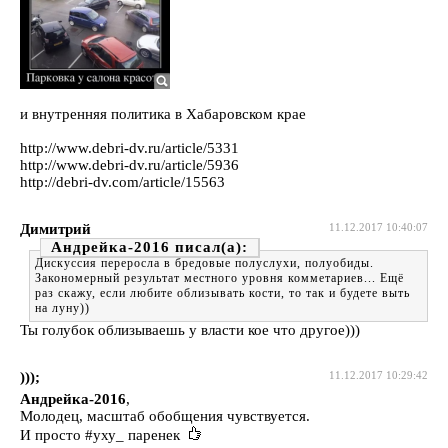
и внутренняя политика в Хабаровском крае
http://www.debri-dv.ru/article/5331
http://www.debri-dv.ru/article/5936
http://debri-dv.com/article/15563
Димитрий
11.12.2017 10:40:07
Андрейка-2016
Дискуссия переросла в бредовые полуслухи, полуобиды.
Закономерный результат местного уровня комметариев... Ещё
раз скажу, если любите облизывать кости, то так и будете выть
на луну))
Ты голубок облизываешь у власти кое что другое)))
)));
11.12.2017 10:29:42
Андрейка-2016
,
Молодец, масштаб обобщения чувствуется.
И просто #уху_ паренек