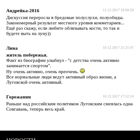
Андрейка-2016
11.12.2017 10:09:59
Дискуссия переросла в бредовые полуслухи, полуобиды.
Закономерный результат местного уровня комметариев...
Ещё раз скажу, если любите облизывать кости, то так и
будете выть на луну))
Лина
10.12.2017 21:21:47
житель побережья
,
Факт из биографии улыбнул - "с детства очень активно
занимается спортом".
Ну очень активно, очень преочень.
Все нормальные люди ведут активный образ жизни, а
Луговской очень активный.
Горожанин
10.12.2017 17:52:24
Раньше над российским политиком Луговским смеялась одна
Совгавань, теперь весь край.