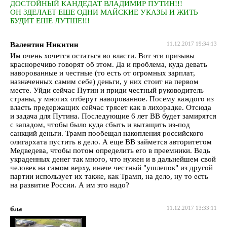
ДОСТОЙНЫЙ КАНДЕДАТ ВЛАДИМИР ПУТИН!!!
ОН ЗДЕЛАЕТ ЕШЕ ОДНИ МАЙСКИЕ УКАЗЫ И ЖИТЬ
БУДИТ ЕШЕ ЛУТШЕ!!!
Валентин Никитин
11.12.2017 19:34:13
Им очень хочется остаться во власти. Вот эти призывы
красноречиво говорят об этом. Да и проблема, куда девать
наворованные и честные (то есть от огромных зарплат,
назначенных самим себе) деньги, у них стоит на первом
месте. Уйди сейчас Путин и приди честный руководитель
страны, у многих отберут наворованное. Посему каждого из
власть предержащих сейчас трясет как в лихорадке. Отсюда
и задача для Путина. Последующие 6 лет ВВ будет замирятся
с западом, чтобы было куда сбыть и вытащить из-под
санкций деньги. Трамп пообещал накопления российского
олигархата пустить в дело. А еще ВВ займется авторитетом
Медведева, чтобы потом определить его в преемники. Ведь
украденных денег так много, что нужен и в дальнейшем свой
человек на самом верху, иначе честный "ушлепок" из другой
партии использует их также, как Трамп, на дело, ну то есть
на развитие России. А им это надо?
бла
11.12.2017 13:33:11