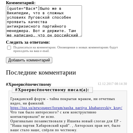
Комментарий:
Следить за ответами:
Подписаться на комментарии. Оповещения о новых комментариях будут
приходить на ваш e-mail.
Последние комментарии
#Хроервсёпочестному
12.12.2017 08:14:30
#Хроервсёпочестному
Гражданский форум - тайна покрытая мраком, ни отчетных
видео, ни фамилий.
https://toz.su/newspaper/forum/nasha_partiya_khabarovskiy_kray/
Что там было интересного? с кем конструктивно
контактировали? не ясно.
Оригинально позаимствовали у Ишаева новый слоган для ЕР -
"Наша партия Хабаровский край". , Авторских прав нет, было
ваше стало наше, спёрли по честному.