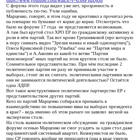
https://www.youtube.com/watch?v=d3HPYqDjtJ8
С форума этого года видео уже нет, прозрачность и
публичность тю-тю. Учли ошибки.
Марценко, говорят, в этом году не креативил а прочитал речь
на пленарке по бумажке от корки до корки. Отсмотреть что
было на форуме 17 года не представляется возможным.
А там был крутой стол ХРО ЕР по гражданскому активизму и
роли в нём партий. Так вот кроме Грешняковой (про которую
в пору снимать видео "Зрелая мамка и юный однопартиец"),
Олеси Криксиной (театр "Улыбка" она же "Партия мира и
единства") и А.Акопян из какой-то ветви "Партии
пенсионеров" иных партий на этом круглом столе не было.
Сомнительное представительство. При чём последние 2
политические партии ни разу не принимали участие в
выборах, стоит ли их считать политическими партиями коли
они не занимаются политической деятельностью? Остаётся
одна ЛДПР.
Вот такое конструктивное политическое партнерство ЕР с
представительством других партий.
Кого из партий Марценко собирался призывать к
взаимодействию по повышению явки на выборах президента
в крае? - ведь именно об этом рычаге он заявлял весной на
экспертном столе.
На столь важном политическом обсуждении на гражданском
форуме осенью Марценко не смог усадить за один стол даже
парламентский системный квартет. Коммунистов не было,
про СР говорить вообще не приходится (она в крае умерла