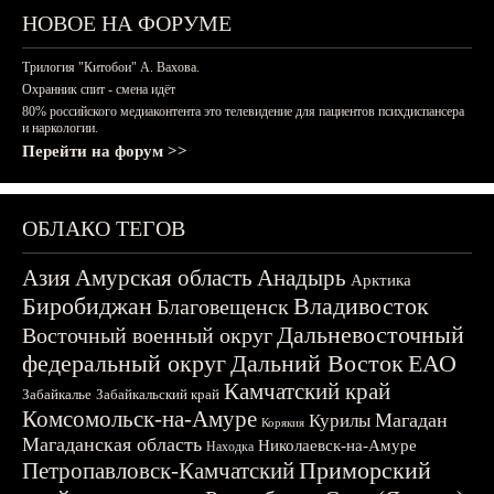
НОВОЕ НА ФОРУМЕ
Трилогия "Китобои" А. Вахова.
Охранник спит - смена идёт
80% российского медиаконтента это телевидение для пациентов психдиспансера
и наркологии.
Перейти на форум >>
ОБЛАКО ТЕГОВ
Азия
Амурская область
Анадырь
Арктика
Биробиджан
Владивосток
Благовещенск
Дальневосточный
Восточный военный округ
федеральный округ
Дальний Восток
ЕАО
Камчатский край
Забайкалье
Забайкальский край
Комсомольск-на-Амуре
Магадан
Курилы
Корякия
Магаданская область
Николаевск-на-Амуре
Находка
Приморский
Петропавловск-Камчатский