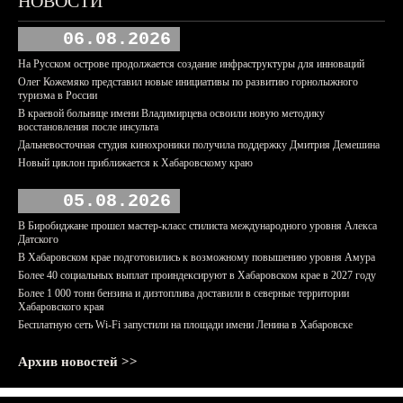
НОВОСТИ
06.08.2026
На Русском острове продолжается создание инфраструктуры для инноваций
Олег Кожемяко представил новые инициативы по развитию горнолыжного
туризма в России
В краевой больнице имени Владимирцева освоили новую методику
восстановления после инсульта
Дальневосточная студия кинохроники получила поддержку Дмитрия Демешина
Новый циклон приближается к Хабаровскому краю
05.08.2026
В Биробиджане прошел мастер-класс стилиста международного уровня Алекса
Датского
В Хабаровском крае подготовились к возможному повышению уровня Амура
Более 40 социальных выплат проиндексируют в Хабаровском крае в 2027 году
Более 1 000 тонн бензина и дизтоплива доставили в северные территории
Хабаровского края
Бесплатную сеть Wi-Fi запустили на площади имени Ленина в Хабаровске
Архив новостей >>