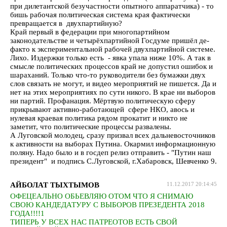
при дилетантской безучастности опытного аппаратчика) - то
бишь рабочая политическая система края фактически
превращается в двухпартийную?
Край первый в федерации при многопартийном
законодательстве и четырёхпартийной Госдуме пришёл де-
факто к экспериментальной рабочей двухпартийной системе.
Лихо. Издержки только есть - явка упала ниже 10%. А так в
смысле политических процессов край не допустил ошибок и
шараханий. Только что-то руководители без бумажки двух
слов связать не могут, и видео мероприятий не пишется. Да и
нет на этих мероприятиях по сути никого. В крае ни выборов
ни партий. Профанация. Мёртвую политическую сферу
прикрывают активно-работающей сфере НКО, авось и
нулевая краевая политика рядом прокатит и никто не
заметит, что политические процессы развалены.
А Луговской молодец, сразу призвал всех дальневосточников
к активности на выборах Путина. Окармил информационную
поляну. Надо было и в госдеп релиз отправить - "Путин наш
президент" и подпись С.Луговской, г.Хабаровск, Шевченко 9.
АЙБОЛАТ ТЫХТЫМОВ
11.12.2017 20:14:45
ОФЕЦЕАЛЬНО ОБЬЕВЛЯЮ ОТОМ ЧТО Я СНИМАЮ
СВОЮ КАНДЕДАТУРУ С ВЫБОРОВ ПРЕЗЕДЕНТА 2018
ГОДА!!!!1
ТИПЕРЬ У ВСЕХ НАС ПАТРЕОТОВ ЕСТЬ СВОЙ