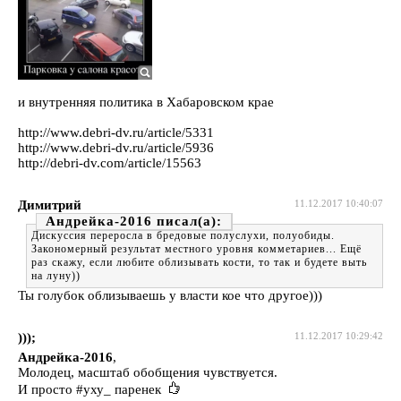
и внутренняя политика в Хабаровском крае
http://www.debri-dv.ru/article/5331
http://www.debri-dv.ru/article/5936
http://debri-dv.com/article/15563
Димитрий
11.12.2017 10:40:07
Андрейка-2016
Дискуссия переросла в бредовые полуслухи, полуобиды.
Закономерный результат местного уровня комметариев... Ещё
раз скажу, если любите облизывать кости, то так и будете выть
на луну))
Ты голубок облизываешь у власти кое что другое)))
)));
11.12.2017 10:29:42
Андрейка-2016
,
Молодец, масштаб обобщения чувствуется.
И просто #уху_ паренек