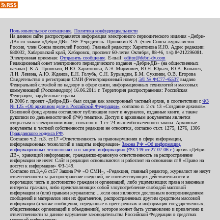
Пользовательское соглашение
,
Политика конфиденциальности
На данном сайте распространяется информация электронного периодического издания «Дебри-
ДВ» со знаком «Дебри-ДВ». 16+ Учредитель: Пронякин К.А. (член Союза журналистов
России, член Союза писателей России). Главный редактор: Харитонова И.Ю. Адрес редакции:
680032, Хабаровский край, Хабаровск, проспект 60-летия Октября, 88-46, т./ф.84212296081.
Электронная приемная:
Отправить сообщение
. E-mail:
editor@debri-dv.com
Редакционный совет электронного периодического издания «Дебри-ДВ» (на общественных
началах): К.А. Пронякин, И.Ю. Харитонова, А.Э. Мирмович, Ю.Н. Юрьев, Ю.В. Ковалев,
Л.Н. Левина, А.Ю. Жданов, Е.Н. Голубь, С.Н. Бурындин, Б.М. Сухинин, О.В. Егорова
Свидетельство о регистрации СМИ (Регистрационный номер)
ЭЛ № ФС77-45537
выдано
Федеральной службой по надзору в сфере связи, информационных технологий и массовых
коммуникаций (Роскомнадзор) 16.06.2011 г. Территория распространения: Российская
Федерация, зарубежные страны.
В 2006 г. проект «Дебри-ДВ» был создан как электронный частный архив, в соответствии с
ФЗ
№ 125 «Об архивном деле в Российской Федерации»
, согласно п. 2 ст. 13 «Создание архивов».
Основной фонд архива составляют публикации газет и журналов, изданные книги, а также
рукописи по дальневосточной (РФ) тематике. Доступ к архивным документам является
открытым в электронном виде, согласно п. 1 ст. 24 вышеобозначенного закона. Архивные
документы к частной собственности редакции не относятся, согласно ст.ст. 1275, 1276, 1306
Гражданского кодекса РФ
.
Согласно ч.2. п.3. ст.17 «Ответственность за правонарушения в сфере информации,
информационных технологий и защиты информации»
Закона РФ «Об информации,
информационных технологиях и о защите информации» (ФЗ-149 от 27.07.06 г.)
архив «Дебри-
ДВ», хранящий информацию, гражданско-правовую ответственность за распространение
информации не несет. Сайт и редакция основываются и работают на основании ст.8 «Право на
доступ к информации» ФЗ-149.
Согласно пп.3,4,6 ст.57 Закона РФ «О СМИ», «Редакция, главный редактор, журналист не несут
ответственности за распространение сведений, не соответствующих действительности и
порочащих честь и достоинство граждан и организаций, либо ущемляющих права и законные
интересы граждан, либо представляющих собой злоупотребление свободой массовой
информации и (или) правами журналиста: ...если они являются дословным воспроизведением
сообщений и материалов или их фрагментов, распространенных другим средством массовой
информации (а также сообщения, переданные в пресс-релизах и информация государственных,
общественных организаций и объединений), которое может быть установлено и привлечено к
ответственности за данное нарушение законодательства Российской Федерации о средствах
массовой информации».