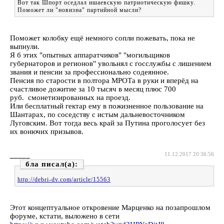
Вот так Шпорт оседлал ишаевскую патриотическую фишку.
Поможет ли "новизна" партийной мысли?
Поможет колобку ещё немного сопли пожевать, пока не
выпнули.
Я б этих "опытных аппаратчиков" "могильщиков
губернаторов и регионов" увольнял с госслужбы с лишением
звания и пенсии за профессионально содеянное.
Пенсия по старости в полтора МРОТа в руки и вперёд на
счастливое дожитие за 10 тысяч в месяц плюс 700
руб. смонетизированных на проезд.
Или бесплатный гектар ему в пожизненное пользование на
Шантарах, по соседству с истым дальневосточником
Луговским. Вот тогда весь край за Путина проголосует без
их вонючих призывов.
_____
11.12.2017 20:36:56
бла
http://debri-dv.com/article/15563
Этот концептуальное откровение Марценко на позапрошлом
форуме, кстати, выложено в сети