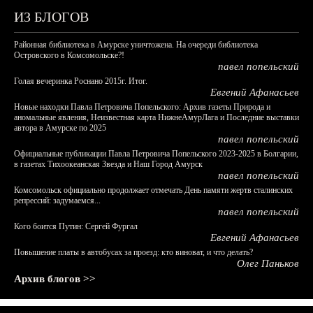
ИЗ БЛОГОВ
Районная библиотека в Амурске уничтожена. На очереди библиотека
Островского в Комсомольске?!
павел попельский
Голая вечеринка Роснано 2015г. Итог.
Евгений Афанасьев
Новые находки Павла Петровича Попельского: Архив газеты Природа и
аномальные явления, Неизвестная карта НижнеАмурЛага и Последние выставки
автора в Амурске по 2025
павел попельский
Официальные публикации Павла Петровича Попельского 2023-2025 в Болгарии,
в газетах Тихоокеанская Звезда и Наш Город Амурск
павел попельский
Комсомольск официально продолжает отмечать День памяти жертв сталинских
репрессий: задумаемся...
павел попельский
Кого боится Путин: Сергей Фургал
Евгений Афанасьев
Повышение платы в автобусах за проезд: кто виноват, и что делать?
Олег Паньков
Архив блогов >>