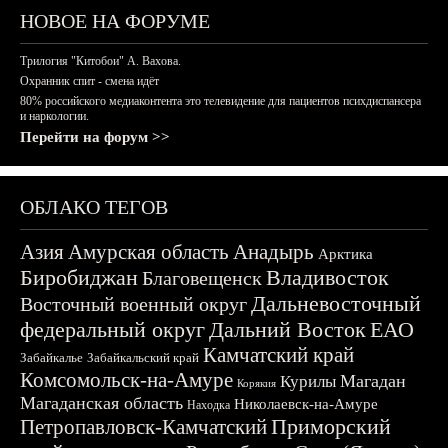
НОВОЕ НА ФОРУМЕ
Трилогия "Китобои" А. Вахова.
Охранник спит - смена идёт
80% российского медиаконтента это телевидение для пациентов психдиспансера
и наркологии.
Перейти на форум >>
ОБЛАКО ТЕГОВ
Азия
Амурская область
Анадырь
Арктика
Биробиджан
Владивосток
Благовещенск
Дальневосточный
Восточный военный округ
федеральный округ
Дальний Восток
ЕАО
Камчатский край
Забайкалье
Забайкальский край
Комсомольск-на-Амуре
Магадан
Курилы
Корякия
Магаданская область
Николаевск-на-Амуре
Находка
Приморский
Петропавловск-Камчатский