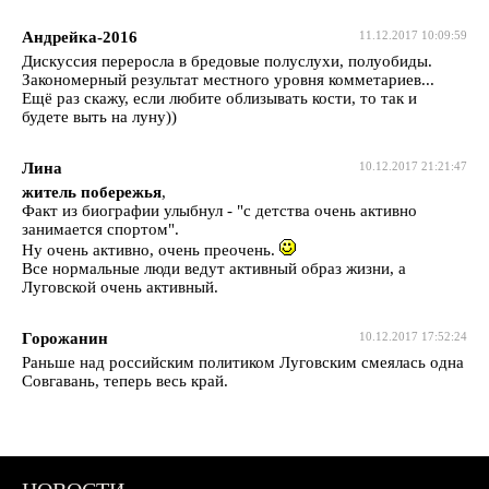
Андрейка-2016
11.12.2017 10:09:59
Дискуссия переросла в бредовые полуслухи, полуобиды.
Закономерный результат местного уровня комметариев...
Ещё раз скажу, если любите облизывать кости, то так и
будете выть на луну))
Лина
10.12.2017 21:21:47
житель побережья
,
Факт из биографии улыбнул - "с детства очень активно
занимается спортом".
Ну очень активно, очень преочень.
Все нормальные люди ведут активный образ жизни, а
Луговской очень активный.
Горожанин
10.12.2017 17:52:24
Раньше над российским политиком Луговским смеялась одна
Совгавань, теперь весь край.