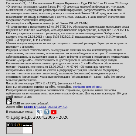
Согласно абз.3, п.13 Постановления Пленума Верховного Суда РФ №16 от 15 июня 2010 года
«О практике применения судами Закона РФ «О средствах массовой информации», «по делам,
вытекающим из содержания распространенной информации, распространитель не является
надлежащим ответчиком, поскольку исходя из положений Закона РФ «О средствах массовой
информации» не вправе вмешиваться в деятельность редакции, в ходе которой определяется
содержание сообщений и материалов».
Воспользуйтесь «Правом на ответ» (ст.46 Закона РФ «О СМИ»).
«В соответствии с положением ч.3 ст.196 ГПК РФ, обязанность компенсации морального вреда
подлежит возложению на авторов, а по опубликованию опровержения, в порядке ч.2 ст.152 ГК
РФ - на учредителя и главного редактор», - из апелляционного определения Хабаровского
краевого суда от 22.08.2012 г. (дело №33-5325/2012) председательствующего И.И.Куликовой,
судей С.И.Дорожко, Н.В.Пестовой.
Мнения авторов материалов не всегда совпадают с позицией редакции. Редакция не вступает в
переписку с авторами.
Редакция не несет ответственность за содержание внешних ссылок и комментариев. За них
ответственны, соответственно, исключительно их правообладатели и авторы. Комментарии на
сайте приравнены к выражению мнения. Блоги и форум не входят в электронное периодическое
издание «Дебри-ДВ», ответственность за достоверность и наполняемость несут авторы.
Политические опросы/голосования проводятся согласно ч.2. ст.46 «Опросы общественного
мнения» Федерального закона от 12.06.2002 г. № 67-ФЗ «Об основных гарантиях
избирательных прав и права на участие в референдуме граждан Российской Федерации»;
считать, там где не указано: лицо (лица), заказавшее (заказавших) проведение опроса и
оплатившее (оплативших) указанную публикацию (обнародование) - едино - сайт, без оплаты -
безвозмездно/бесплатно.
Часовой пояс сервера UTC+11 (AEST), фактически +8 мск.
Если вы обнаружили ошибки на сайте, пожалуйста,
сообщите нам об этом
.
Распространение информации о политической, социальной, духовной жизни общества,
публикации на актуальные темы, просветительские функции. Для мужчин и женщин. 16+ для
детей старше 16 лет.
СМИ не получает субсидий.
Адреса сайта:
DEBRI-DV.COM
,
DEBRI-DV.RU
.
В социальных сетях:
© Дебри-ДВ, 20.04.2006 - 2026