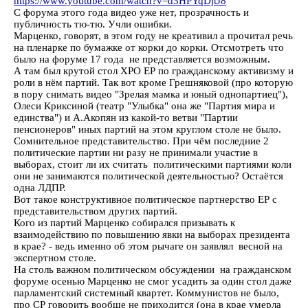
https://www.youtube.com/watch?v=d3HPYqDjtJ8
С форума этого года видео уже нет, прозрачность и
публичность тю-тю. Учли ошибки.
Марценко, говорят, в этом году не креативил а прочитал речь
на пленарке по бумажке от корки до корки. Отсмотреть что
было на форуме 17 года не представляется возможным.
А там был крутой стол ХРО ЕР по гражданскому активизму и
роли в нём партий. Так вот кроме Грешняковой (про которую
в пору снимать видео "Зрелая мамка и юный однопартиец"),
Олеси Криксиной (театр "Улыбка" она же "Партия мира и
единства") и А.Акопян из какой-то ветви "Партии
пенсионеров" иных партий на этом круглом столе не было.
Сомнительное представительство. При чём последние 2
политические партии ни разу не принимали участие в
выборах, стоит ли их считать политическими партиями коли
они не занимаются политической деятельностью? Остаётся
одна ЛДПР.
Вот такое конструктивное политическое партнерство ЕР с
представительством других партий.
Кого из партий Марценко собирался призывать к
взаимодействию по повышению явки на выборах президента
в крае? - ведь именно об этом рычаге он заявлял весной на
экспертном столе.
На столь важном политическом обсуждении на гражданском
форуме осенью Марценко не смог усадить за один стол даже
парламентский системный квартет. Коммунистов не было,
про СР говорить вообще не приходится (она в крае умерла