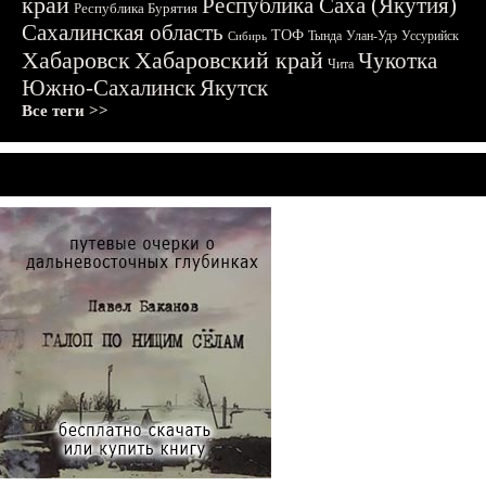
край
Республика Саха (Якутия)
Республика Бурятия
Сахалинская область
ТОФ
Тында
Улан-Удэ
Уссурийск
Сибирь
Хабаровск
Хабаровский край
Чукотка
Чита
Южно-Сахалинск
Якутск
Все теги >>