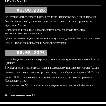
НОВОСТИ
06.08.2026
На Русском острове продолжается создание инфраструктуры для инноваций
Олег Кожемяко представил новые инициативы по развитию горнолыжного
туризма в России
В краевой больнице имени Владимирцева освоили новую методику
восстановления после инсульта
Дальневосточная студия кинохроники получила поддержку Дмитрия Демешина
Новый циклон приближается к Хабаровскому краю
05.08.2026
В Биробиджане прошел мастер-класс стилиста международного уровня Алекса
Датского
В Хабаровском крае подготовились к возможному повышению уровня Амура
Более 40 социальных выплат проиндексируют в Хабаровском крае в 2027 году
Более 1 000 тонн бензина и дизтоплива доставили в северные территории
Хабаровского края
Бесплатную сеть Wi-Fi запустили на площади имени Ленина в Хабаровске
Архив новостей >>