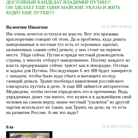
ДОСТОЙНЫЙ КАНДЕДАТ ВЛАДИМИР ПУТИН!!!
ОН ЗДЕЛАЕТ ЕШЕ ОДНИ МАЙСКИЕ УКАЗЫ И ЖИТЬ
БУДИТ ЕШЕ ЛУТШЕ!!!
Валентин Никитин
11.12.2017 19:34:13
Им очень хочется остаться во власти. Вот эти призывы
красноречиво говорят об этом. Да и проблема, куда девать
наворованные и честные (то есть от огромных зарплат,
назначенных самим себе) деньги, у них стоит на первом
месте. Уйди сейчас Путин и приди честный руководитель
страны, у многих отберут наворованное. Посему каждого из
власть предержащих сейчас трясет как в лихорадке. Отсюда
и задача для Путина. Последующие 6 лет ВВ будет замирятся
с западом, чтобы было куда сбыть и вытащить из-под
санкций деньги. Трамп пообещал накопления российского
олигархата пустить в дело. А еще ВВ займется авторитетом
Медведева, чтобы потом определить его в преемники. Ведь
украденных денег так много, что нужен и в дальнейшем свой
человек на самом верху, иначе честный "ушлепок" из другой
партии использует их также, как Трамп, на дело, ну то есть
на развитие России. А им это надо?
бла
11.12.2017 13:33:11