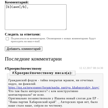
Комментарий:
Следить за ответами:
Подписаться на комментарии. Оповещения о новых комментариях будут
приходить на ваш e-mail.
Последние комментарии
#Хроервсёпочестному
12.12.2017 08:14:30
#Хроервсёпочестному
Гражданский форум - тайна покрытая мраком, ни отчетных
видео, ни фамилий.
https://toz.su/newspaper/forum/nasha_partiya_khabarovskiy_kray/
Что там было интересного? с кем конструктивно
контактировали? не ясно.
Оригинально позаимствовали у Ишаева новый слоган для ЕР -
"Наша партия Хабаровский край". , Авторских прав нет, было
ваше стало наше, спёрли по честному.