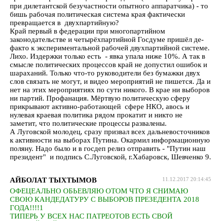
при дилетантской безучастности опытного аппаратчика) - то
бишь рабочая политическая система края фактически
превращается в двухпартийную?
Край первый в федерации при многопартийном
законодательстве и четырёхпартийной Госдуме пришёл де-
факто к экспериментальной рабочей двухпартийной системе.
Лихо. Издержки только есть - явка упала ниже 10%. А так в
смысле политических процессов край не допустил ошибок и
шараханий. Только что-то руководители без бумажки двух
слов связать не могут, и видео мероприятий не пишется. Да и
нет на этих мероприятиях по сути никого. В крае ни выборов
ни партий. Профанация. Мёртвую политическую сферу
прикрывают активно-работающей сфере НКО, авось и
нулевая краевая политика рядом прокатит и никто не
заметит, что политические процессы развалены.
А Луговской молодец, сразу призвал всех дальневосточников
к активности на выборах Путина. Окармил информационную
поляну. Надо было и в госдеп релиз отправить - "Путин наш
президент" и подпись С.Луговской, г.Хабаровск, Шевченко 9.
АЙБОЛАТ ТЫХТЫМОВ
11.12.2017 20:14:45
ОФЕЦЕАЛЬНО ОБЬЕВЛЯЮ ОТОМ ЧТО Я СНИМАЮ
СВОЮ КАНДЕДАТУРУ С ВЫБОРОВ ПРЕЗЕДЕНТА 2018
ГОДА!!!!1
ТИПЕРЬ У ВСЕХ НАС ПАТРЕОТОВ ЕСТЬ СВОЙ