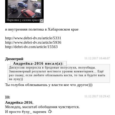
и внутренняя политика в Хабаровском крае
http://www.debri-dv.ru/article/5331
http://www.debri-dv.ru/article/5936
http://debri-dv.com/article/15563
Димитрий
11.12.2017 10:40:07
Андрейка-2016
Дискуссия переросла в бредовые полуслухи, полуобиды.
Закономерный результат местного уровня комметариев... Ещё
раз скажу, если любите облизывать кости, то так и будете выть
на луну))
Ты голубок облизываешь у власти кое что другое)))
)));
11.12.2017 10:29:42
Андрейка-2016
,
Молодец, масштаб обобщения чувствуется.
И просто #уху_ паренек