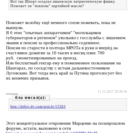
Вот так Шпорт оседлал ишаевскую патриотическую фишку.
Поможет ли "новизна" партийной мысли?
Поможет колобку ещё немного сопли пожевать, пока не
выпнули.
Я б этих "опытных аппаратчиков" "могильщиков
губернаторов и регионов" увольнял с госслужбы с лишением
звания и пенсии за профессионально содеянное.
Пенсия по старости в полтора МРОТа в руки и вперёд на
счастливое дожитие за 10 тысяч в месяц плюс 700
руб. смонетизированных на проезд.
Или бесплатный гектар ему в пожизненное пользование на
Шантарах, по соседству с истым дальневосточником
Луговским. Вот тогда весь край за Путина проголосует без
их вонючих призывов.
_____
11.12.2017 20:36:56
бла
http://debri-dv.com/article/15563
Этот концептуальное откровение Марценко на позапрошлом
форуме, кстати, выложено в сети