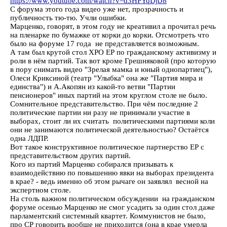
https://www.youtube.com/watch?v=d3HPYqDjtJ8
С форума этого года видео уже нет, прозрачность и
публичность тю-тю. Учли ошибки.
Марценко, говорят, в этом году не креативил а прочитал речь
на пленарке по бумажке от корки до корки. Отсмотреть что
было на форуме 17 года не представляется возможным.
А там был крутой стол ХРО ЕР по гражданскому активизму и
роли в нём партий. Так вот кроме Грешняковой (про которую
в пору снимать видео "Зрелая мамка и юный однопартиец"),
Олеси Криксиной (театр "Улыбка" она же "Партия мира и
единства") и А.Акопян из какой-то ветви "Партии
пенсионеров" иных партий на этом круглом столе не было.
Сомнительное представительство. При чём последние 2
политические партии ни разу не принимали участие в
выборах, стоит ли их считать политическими партиями коли
они не занимаются политической деятельностью? Остаётся
одна ЛДПР.
Вот такое конструктивное политическое партнерство ЕР с
представительством других партий.
Кого из партий Марценко собирался призывать к
взаимодействию по повышению явки на выборах президента
в крае? - ведь именно об этом рычаге он заявлял весной на
экспертном столе.
На столь важном политическом обсуждении на гражданском
форуме осенью Марценко не смог усадить за один стол даже
парламентский системный квартет. Коммунистов не было,
про СР говорить вообще не приходится (она в крае умерла