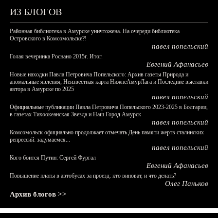
ИЗ БЛОГОВ
Районная библиотека в Амурске уничтожена. На очереди библиотека
Островского в Комсомольске?!
павел попельский
Голая вечеринка Роснано 2015г. Итог.
Евгений Афанасьев
Новые находки Павла Петровича Попельского: Архив газеты Природа и
аномальные явления, Неизвестная карта НижнеАмурЛага и Последние выставки
автора в Амурске по 2025
павел попельский
Официальные публикации Павла Петровича Попельского 2023-2025 в Болгарии,
в газетах Тихоокеанская Звезда и Наш Город Амурск
павел попельский
Комсомольск официально продолжает отмечать День памяти жертв сталинских
репрессий: задумаемся...
павел попельский
Кого боится Путин: Сергей Фургал
Евгений Афанасьев
Повышение платы в автобусах за проезд: кто виноват, и что делать?
Олег Паньков
Архив блогов >>