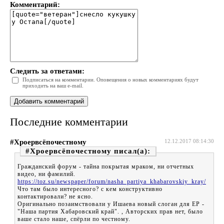
Комментарий:
Следить за ответами:
Подписаться на комментарии. Оповещения о новых комментариях будут
приходить на ваш e-mail.
Последние комментарии
#Хроервсёпочестному
12.12.2017 08:14:30
#Хроервсёпочестному
Гражданский форум - тайна покрытая мраком, ни отчетных
видео, ни фамилий.
https://toz.su/newspaper/forum/nasha_partiya_khabarovskiy_kray/
Что там было интересного? с кем конструктивно
контактировали? не ясно.
Оригинально позаимствовали у Ишаева новый слоган для ЕР -
"Наша партия Хабаровский край". , Авторских прав нет, было
ваше стало наше, спёрли по честному.