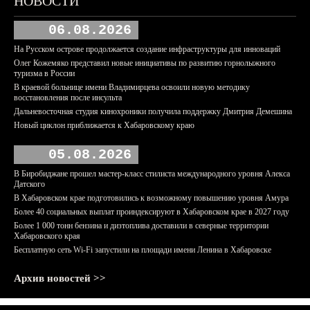
НОВОСТИ
06.08.2026
На Русском острове продолжается создание инфраструктуры для инноваций
Олег Кожемяко представил новые инициативы по развитию горнолыжного
туризма в России
В краевой больнице имени Владимирцева освоили новую методику
восстановления после инсульта
Дальневосточная студия кинохроники получила поддержку Дмитрия Демешина
Новый циклон приближается к Хабаровскому краю
05.08.2026
В Биробиджане прошел мастер-класс стилиста международного уровня Алекса
Датского
В Хабаровском крае подготовились к возможному повышению уровня Амура
Более 40 социальных выплат проиндексируют в Хабаровском крае в 2027 году
Более 1 000 тонн бензина и дизтоплива доставили в северные территории
Хабаровского края
Бесплатную сеть Wi-Fi запустили на площади имени Ленина в Хабаровске
Архив новостей >>