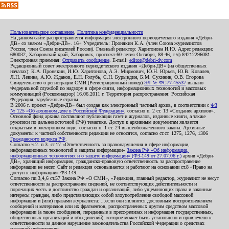
Пользовательское соглашение
,
Политика конфиденциальности
На данном сайте распространяется информация электронного периодического издания «Дебри-
ДВ» со знаком «Дебри-ДВ». 16+ Учредитель: Пронякин К.А. (член Союза журналистов
России, член Союза писателей России). Главный редактор: Харитонова И.Ю. Адрес редакции:
680032, Хабаровский край, Хабаровск, проспект 60-летия Октября, 88-46, т./ф.84212296081.
Электронная приемная:
Отправить сообщение
. E-mail:
editor@debri-dv.com
Редакционный совет электронного периодического издания «Дебри-ДВ» (на общественных
началах): К.А. Пронякин, И.Ю. Харитонова, А.Э. Мирмович, Ю.Н. Юрьев, Ю.В. Ковалев,
Л.Н. Левина, А.Ю. Жданов, Е.Н. Голубь, С.Н. Бурындин, Б.М. Сухинин, О.В. Егорова
Свидетельство о регистрации СМИ (Регистрационный номер)
ЭЛ № ФС77-45537
выдано
Федеральной службой по надзору в сфере связи, информационных технологий и массовых
коммуникаций (Роскомнадзор) 16.06.2011 г. Территория распространения: Российская
Федерация, зарубежные страны.
В 2006 г. проект «Дебри-ДВ» был создан как электронный частный архив, в соответствии с
ФЗ
№ 125 «Об архивном деле в Российской Федерации»
, согласно п. 2 ст. 13 «Создание архивов».
Основной фонд архива составляют публикации газет и журналов, изданные книги, а также
рукописи по дальневосточной (РФ) тематике. Доступ к архивным документам является
открытым в электронном виде, согласно п. 1 ст. 24 вышеобозначенного закона. Архивные
документы к частной собственности редакции не относятся, согласно ст.ст. 1275, 1276, 1306
Гражданского кодекса РФ
.
Согласно ч.2. п.3. ст.17 «Ответственность за правонарушения в сфере информации,
информационных технологий и защиты информации»
Закона РФ «Об информации,
информационных технологиях и о защите информации» (ФЗ-149 от 27.07.06 г.)
архив «Дебри-
ДВ», хранящий информацию, гражданско-правовую ответственность за распространение
информации не несет. Сайт и редакция основываются и работают на основании ст.8 «Право на
доступ к информации» ФЗ-149.
Согласно пп.3,4,6 ст.57 Закона РФ «О СМИ», «Редакция, главный редактор, журналист не несут
ответственности за распространение сведений, не соответствующих действительности и
порочащих честь и достоинство граждан и организаций, либо ущемляющих права и законные
интересы граждан, либо представляющих собой злоупотребление свободой массовой
информации и (или) правами журналиста: ...если они являются дословным воспроизведением
сообщений и материалов или их фрагментов, распространенных другим средством массовой
информации (а также сообщения, переданные в пресс-релизах и информация государственных,
общественных организаций и объединений), которое может быть установлено и привлечено к
ответственности за данное нарушение законодательства Российской Федерации о средствах
массовой информации».