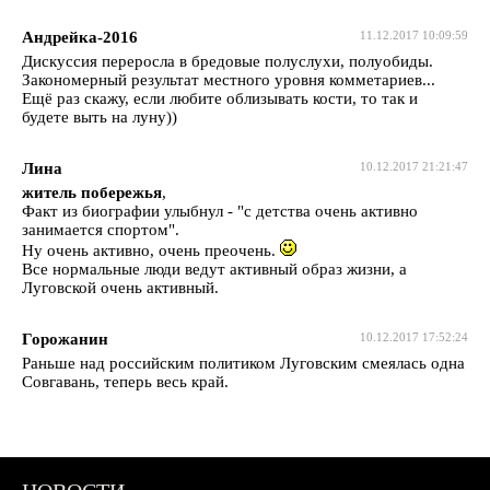
Андрейка-2016
11.12.2017 10:09:59
Дискуссия переросла в бредовые полуслухи, полуобиды.
Закономерный результат местного уровня комметариев...
Ещё раз скажу, если любите облизывать кости, то так и
будете выть на луну))
Лина
10.12.2017 21:21:47
житель побережья
,
Факт из биографии улыбнул - "с детства очень активно
занимается спортом".
Ну очень активно, очень преочень.
Все нормальные люди ведут активный образ жизни, а
Луговской очень активный.
Горожанин
10.12.2017 17:52:24
Раньше над российским политиком Луговским смеялась одна
Совгавань, теперь весь край.