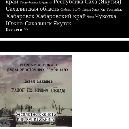
край
Республика Саха (Якутия)
Республика Бурятия
Сахалинская область
ТОФ
Тында
Улан-Удэ
Уссурийск
Сибирь
Хабаровск
Хабаровский край
Чукотка
Чита
Южно-Сахалинск
Якутск
Все теги >>