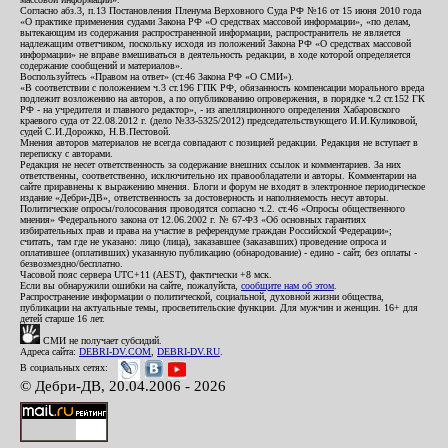
Согласно абз.3, п.13 Постановления Пленума Верховного Суда РФ №16 от 15 июня 2010 года
«О практике применения судами Закона РФ «О средствах массовой информации», «по делам,
вытекающим из содержания распространенной информации, распространитель не является
надлежащим ответчиком, поскольку исходя из положений Закона РФ «О средствах массовой
информации» не вправе вмешиваться в деятельность редакции, в ходе которой определяется
содержание сообщений и материалов».
Воспользуйтесь «Правом на ответ» (ст.46 Закона РФ «О СМИ»).
«В соответствии с положением ч.3 ст.196 ГПК РФ, обязанность компенсации морального вреда
подлежит возложению на авторов, а по опубликованию опровержения, в порядке ч.2 ст.152 ГК
РФ - на учредителя и главного редактор», - из апелляционного определения Хабаровского
краевого суда от 22.08.2012 г. (дело №33-5325/2012) председательствующего И.И.Куликовой,
судей С.И.Дорожко, Н.В.Пестовой.
Мнения авторов материалов не всегда совпадают с позицией редакции. Редакция не вступает в
переписку с авторами.
Редакция не несет ответственность за содержание внешних ссылок и комментариев. За них
ответственны, соответственно, исключительно их правообладатели и авторы. Комментарии на
сайте приравнены к выражению мнения. Блоги и форум не входят в электронное периодическое
издание «Дебри-ДВ», ответственность за достоверность и наполняемость несут авторы.
Политические опросы/голосования проводятся согласно ч.2. ст.46 «Опросы общественного
мнения» Федерального закона от 12.06.2002 г. № 67-ФЗ «Об основных гарантиях
избирательных прав и права на участие в референдуме граждан Российской Федерации»;
считать, там где не указано: лицо (лица), заказавшее (заказавших) проведение опроса и
оплатившее (оплативших) указанную публикацию (обнародование) - едино - сайт, без оплаты -
безвозмездно/бесплатно.
Часовой пояс сервера UTC+11 (AEST), фактически +8 мск.
Если вы обнаружили ошибки на сайте, пожалуйста,
сообщите нам об этом
.
Распространение информации о политической, социальной, духовной жизни общества,
публикации на актуальные темы, просветительские функции. Для мужчин и женщин. 16+ для
детей старше 16 лет.
СМИ не получает субсидий.
Адреса сайта:
DEBRI-DV.COM
,
DEBRI-DV.RU
.
В социальных сетях:
© Дебри-ДВ, 20.04.2006 - 2026