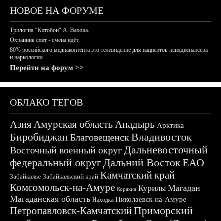
НОВОЕ НА ФОРУМЕ
Трилогия "Китобои" А. Вахова.
Охранник спит - смена идёт
80% российского медиаконтента это телевидение для пациентов психдиспансера
и наркологии.
Перейти на форум >>
ОБЛАКО ТЕГОВ
Азия
Амурская область
Анадырь
Арктика
Биробиджан
Владивосток
Благовещенск
Дальневосточный
Восточный военный округ
федеральный округ
Дальний Восток
ЕАО
Камчатский край
Забайкалье
Забайкальский край
Комсомольск-на-Амуре
Магадан
Курилы
Корякия
Магаданская область
Николаевск-на-Амуре
Находка
Приморский
Петропавловск-Камчатский