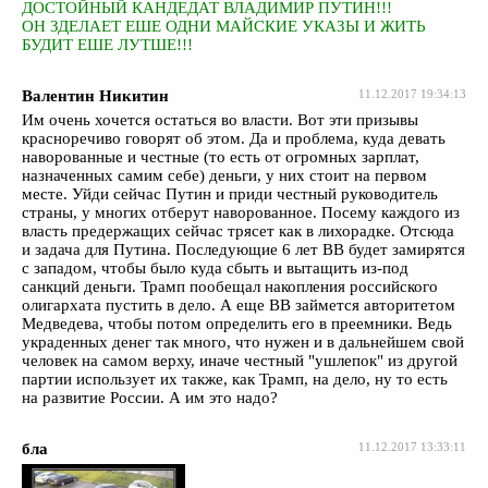
ДОСТОЙНЫЙ КАНДЕДАТ ВЛАДИМИР ПУТИН!!!
ОН ЗДЕЛАЕТ ЕШЕ ОДНИ МАЙСКИЕ УКАЗЫ И ЖИТЬ
БУДИТ ЕШЕ ЛУТШЕ!!!
Валентин Никитин
11.12.2017 19:34:13
Им очень хочется остаться во власти. Вот эти призывы
красноречиво говорят об этом. Да и проблема, куда девать
наворованные и честные (то есть от огромных зарплат,
назначенных самим себе) деньги, у них стоит на первом
месте. Уйди сейчас Путин и приди честный руководитель
страны, у многих отберут наворованное. Посему каждого из
власть предержащих сейчас трясет как в лихорадке. Отсюда
и задача для Путина. Последующие 6 лет ВВ будет замирятся
с западом, чтобы было куда сбыть и вытащить из-под
санкций деньги. Трамп пообещал накопления российского
олигархата пустить в дело. А еще ВВ займется авторитетом
Медведева, чтобы потом определить его в преемники. Ведь
украденных денег так много, что нужен и в дальнейшем свой
человек на самом верху, иначе честный "ушлепок" из другой
партии использует их также, как Трамп, на дело, ну то есть
на развитие России. А им это надо?
бла
11.12.2017 13:33:11