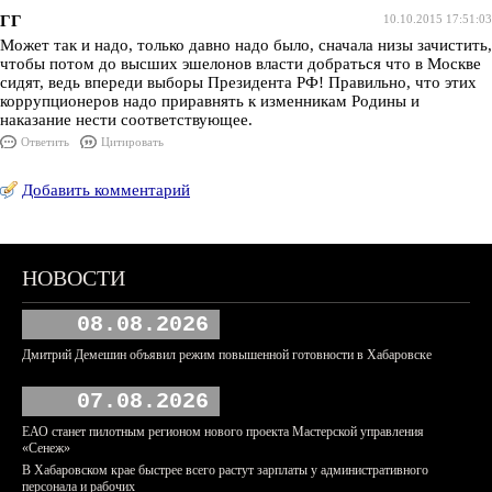
ГГ
10.10.2015 17:51:03
Может так и надо, только давно надо было, сначала низы зачистить,
чтобы потом до высших эшелонов власти добраться что в Москве
сидят, ведь впереди выборы Президента РФ! Правильно, что этих
коррупционеров надо приравнять к изменникам Родины и
наказание нести соответствующее.
Ответить
Цитировать
Добавить комментарий
НОВОСТИ
08.08.2026
Дмитрий Демешин объявил режим повышенной готовности в Хабаровске
07.08.2026
ЕАО станет пилотным регионом нового проекта Мастерской управления
«Сенеж»
В Хабаровском крае быстрее всего растут зарплаты у административного
персонала и рабочих