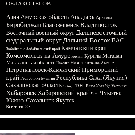
ОБЛАКО ТЕГОВ
Азия
Амурская область
Анадырь
Арктика
Биробиджан
Владивосток
Благовещенск
Дальневосточный
Восточный военный округ
федеральный округ
Дальний Восток
ЕАО
Камчатский край
Забайкалье
Забайкальский край
Комсомольск-на-Амуре
Магадан
Курилы
Корякия
Магаданская область
Николаевск-на-Амуре
Находка
Приморский
Петропавловск-Камчатский
край
Республика Саха (Якутия)
Республика Бурятия
Сахалинская область
ТОФ
Тында
Улан-Удэ
Уссурийск
Сибирь
Хабаровск
Хабаровский край
Чукотка
Чита
Южно-Сахалинск
Якутск
Все теги >>