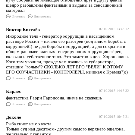
кучу собраны не имеющие отношения друг к другу факты,
щедро разбавлены фантазиями и выданы за сенсационный
материал.
Ответить
Цитировать
Виктор Киселёв
07.10.2015 13:43:12
Инородное тело - генератор коррупции в насыщенном
растворе России - начало его разогрев (под видом борьбы с
коррупцией!) не для борьбы с коррупцией, а для сокрытия в
общем расплаве главных генерирующих коррупцию зёрен,
включая и себственное тело. Это заметно в деле Хорошавина.
Кого там уволили, прежде чем взялись за губернатора,
ставшим "голым"? СКОЛЬКО ЛЕТ ЕГО "ВЕЛИ" К ЭТОМУ
ЕГО СОУЧАСТНИКИ - КОНТРОЛЁРЫ, начиная с Кремля?)))
Ответить
Цитировать
Карлос
07.10.2015 14:15:32
фантастика Гарри Гаррисона, иначе не скажешь
Ответить
Цитировать
Доколе
07.10.2015 16:47:21
Рыба гниет не с хвоста
Только суд над десятком- другим самого верхнего эшелона,
желательно с гарантом