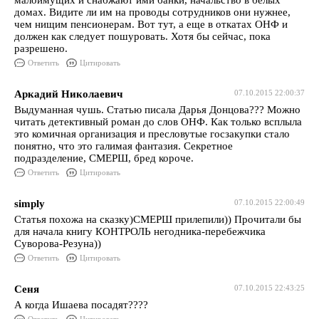
малоимущих и снабжают ими банки, начальство в белых
домах. Видите ли им на проводы сотрудников они нужнее,
чем нищим пенсионерам. Вот тут, а еще в откатах ОНФ и
должен как следует пошуровать. Хотя бы сейчас, пока
разрешено.
Ответить
Цитировать
Аркадий Николаевич
07.10.2015 22:00:37
Выдуманная чушь. Статью писала Дарья Донцова??? Можно
читать детективный роман до слов ОНФ. Как только всплыла
это комичная организация и пресловутые госзакупки стало
понятно, что это галимая фантазия. Секретное
подразделение, СМЕРШ, бред короче.
Ответить
Цитировать
simply
07.10.2015 22:00:49
Статья похожа на сказку)СМЕРШ прилепили)) Прочитали бы
для начала книгу КОНТРОЛЬ негодника-перебежчика
Суворова-Резуна))
Ответить
Цитировать
Сеня
07.10.2015 22:43:25
А когда Ишаева посадят????