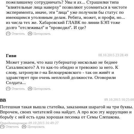
пожелавшему сотрудничать? Увы и ах... Страшилки типа
"влиятельные лица наверху" позволяют усомниться в чистоте
эксперимента, иначе, эти "лица" уже получили бы статус по
имеющимся уголовным делам. Ребята, может, и профи, но...
из числа тех же. Хабаровский ГЛАВК по линии БЭП тоже
долго "отслеживал" и "проводил". И где?
Ответить
Цитировать
Гиви
08.10.2015 23:28:49
Может узнаем, что наш губернатор нисколько не беднее
Сахалинского? А то как-то обидно и тревожно за него. К
слову, затронули г-на Белоцерковского - так он живёт и
здравствует при очень неплохой должности. Оговорили
Солдата...
Ответить
Цитировать
ВВ
09.10.2015 16:25:00
Потешная такая вышла статейка, заказанная шарагой на три буквы.
Впрочем, своих читателей она найдет. А про всю эту коррупцию и
борьбу с ней есть одна хорошая песенка от Семы Слепакова.
Отредактировано 09.10.2015 16:49:27
Ответить
Цитировать