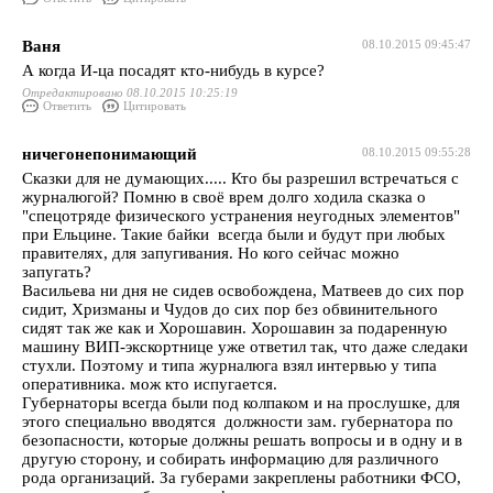
Ваня
08.10.2015 09:45:47
А когда И-ца посадят кто-нибудь в курсе?
Отредактировано 08.10.2015 10:25:19
Ответить
Цитировать
ничегонепонимающий
08.10.2015 09:55:28
Сказки для не думающих..... Кто бы разрешил встречаться с
журналюгой? Помню в своё врем долго ходила сказка о
"спецотряде физического устранения неугодных элементов"
при Ельцине. Такие байки всегда были и будут при любых
правителях, для запугивания. Но кого сейчас можно
запугать?
Васильева ни дня не сидев освобождена, Матвеев до сих пор
сидит, Хризманы и Чудов до сих пор без обвинительного
сидят так же как и Хорошавин. Хорошавин за подаренную
машину ВИП-экскортнице уже ответил так, что даже следаки
стухли. Поэтому и типа журналюга взял интервью у типа
оперативника. мож кто испугается.
Губернаторы всегда были под колпаком и на прослушке, для
этого специально вводятся должности зам. губернатора по
безопасности, которые должны решать вопросы и в одну и в
другую сторону, и собирать информацию для различного
рода организаций. За губерами закреплены работники ФСО,