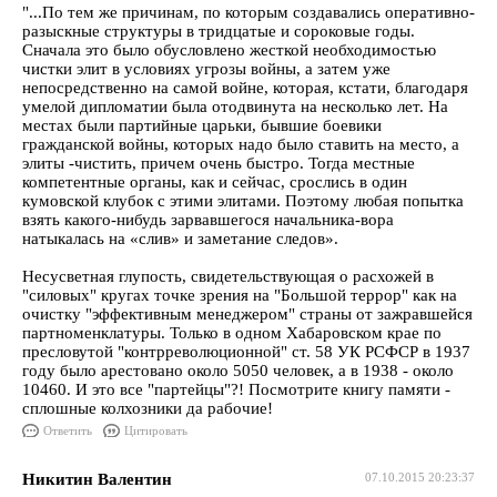
"...По тем же причинам, по которым создавались оперативно-
разыскные структуры в тридцатые и сороковые годы.
Сначала это было обусловлено жесткой необходимостью
чистки элит в условиях угрозы войны, а затем уже
непосредственно на самой войне, которая, кстати, благодаря
умелой дипломатии была отодвинута на несколько лет. На
местах были партийные царьки, бывшие боевики
гражданской войны, которых надо было ставить на место, а
элиты -чистить, причем очень быстро. Тогда местные
компетентные органы, как и сейчас, срослись в один
кумовской клубок с этими элитами. Поэтому любая попытка
взять какого-нибудь зарвавшегося начальника-вора
натыкалась на «слив» и заметание следов».
Несусветная глупость, свидетельствующая о расхожей в
"силовых" кругах точке зрения на "Большой террор" как на
очистку "эффективным менеджером" страны от зажравшейся
партноменклатуры. Только в одном Хабаровском крае по
пресловутой "контрреволюционной" ст. 58 УК РСФСР в 1937
году было арестовано около 5050 человек, а в 1938 - около
10460. И это все "партейцы"?! Посмотрите книгу памяти -
сплошные колхозники да рабочие!
Ответить
Цитировать
Никитин Валентин
07.10.2015 20:23:37