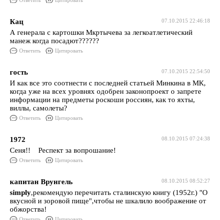
Ответить
Цитировать
Кац
07.10.2015 22:46:18
А генерала с картошки Мкртычева за легкоатлетический
манеж когда посадют??????
Ответить
Цитировать
гость
07.10.2015 22:54:50
И как все это соотнести с последней статьей Минкина в МК,
когда уже на всех уровнях одобрен законопроект о запрете
информации на предметы роскоши россиян, как то яхты,
виллы, самолеты?
Ответить
Цитировать
1972
08.10.2015 07:24:38
Сеня!! Респект за вопрошание!
Ответить
Цитировать
капитан Врунгель
08.10.2015 08:52:27
simply
,рекомендую перечитать сталинскую книгу (1952г.) "О
вкусной и зоровой пище",чтобы не шкалило воображение от
обжорства!
Ответить
Цитировать