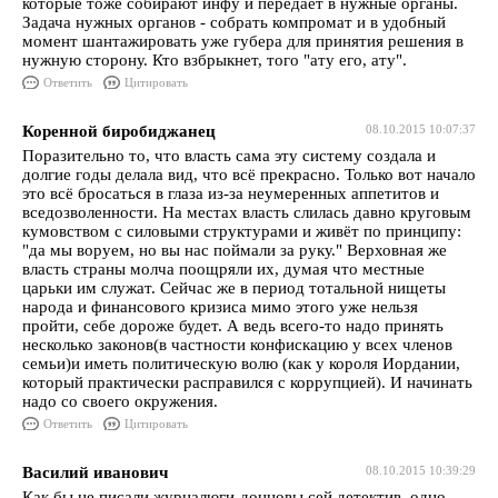
которые тоже собирают инфу и передает в нужные органы.
Задача нужных органов - собрать компромат и в удобный
момент шантажировать уже губера для принятия решения в
нужную сторону. Кто взбрыкнет, того "ату его, ату".
Ответить
Цитировать
Коренной биробиджанец
08.10.2015 10:07:37
Поразительно то, что власть сама эту систему создала и
долгие годы делала вид, что всё прекрасно. Только вот начало
это всё бросаться в глаза из-за неумеренных аппетитов и
вседозволенности. На местах власть слилась давно круговым
кумовством с силовыми структурами и живёт по принципу:
"да мы воруем, но вы нас поймали за руку." Верховная же
власть страны молча поощряли их, думая что местные
царьки им служат. Сейчас же в период тотальной нищеты
народа и финансового кризиса мимо этого уже нельзя
пройти, себе дороже будет. А ведь всего-то надо принять
несколько законов(в частности конфискацию у всех членов
семьи)и иметь политическую волю (как у короля Иордании,
который практически расправился с коррупцией). И начинать
надо со своего окружения.
Ответить
Цитировать
Василий иванович
08.10.2015 10:39:29
Как бы не писали журналюги-донцовы сей детектив, одно