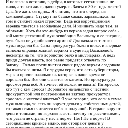
И полезли в историю, в дебри, в которых сегодняшние не
жили, а те кто жили, давно умерли. Зачем в 30-е годы лезете?
Давайте жить сегодня... Я считаю, что это очередная
кампанейщина. Стукнут по башке самых зарвавшихся, на
том и стихнет накал страстей. Ведь вся коррупционная
веревка тянется в заоблачные дали. И начинать надо там, за
облаками. Хоть бы кто-нибудь из верхов задал вопрос себе -
кой могущественный муж освободил Васильеву и ее патрона,
чуть было не угробившего армию? Для начала вот этого
мужа осудили бы. Сама прокуратура была в шоке, и впервые
вынесла оправдательный вердикт в суде над Васильевой,
несмотря на то, что воровство было в миллиардах. А ведь
приди другая власть, все равно придется отвечать по
Закону... Только после чистки своих рядом верхам следовало
бы взяться за низы. Я с трудом верю, что есть губернаторы,
мэры и прочие начальники, которые в наше время не
воровали бы. Все они славятся откатами. Но прокуратура
просмотрела всё. А точнее, ей велели не вякать! Интересно,
кто тут с кем сросся? Вороватое начальство с честной
прокуратурой или построенная на взятках прокуратура
срослась с честной властью? Я уже говорил, что если в семье
муж пьяница, то есть он ворует деньги у собственных детей,
то такая семья считается неблагополучной. В стране воруют
деньги тоннами, но верхняя власть почему-то рассчитывает,
что развитие страны у нас в норме. Нет! Не в норме! В
сегодняшнем кризисе видно, как отбирают деньги у