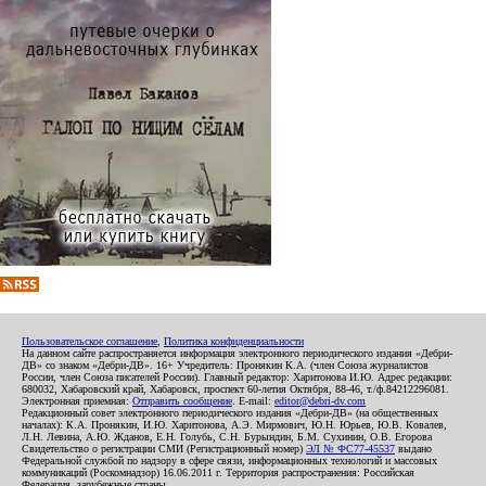
Пользовательское соглашение
,
Политика конфиденциальности
На данном сайте распространяется информация электронного периодического издания «Дебри-
ДВ» со знаком «Дебри-ДВ». 16+ Учредитель: Пронякин К.А. (член Союза журналистов
России, член Союза писателей России). Главный редактор: Харитонова И.Ю. Адрес редакции:
680032, Хабаровский край, Хабаровск, проспект 60-летия Октября, 88-46, т./ф.84212296081.
Электронная приемная:
Отправить сообщение
. E-mail:
editor@debri-dv.com
Редакционный совет электронного периодического издания «Дебри-ДВ» (на общественных
началах): К.А. Пронякин, И.Ю. Харитонова, А.Э. Мирмович, Ю.Н. Юрьев, Ю.В. Ковалев,
Л.Н. Левина, А.Ю. Жданов, Е.Н. Голубь, С.Н. Бурындин, Б.М. Сухинин, О.В. Егорова
Свидетельство о регистрации СМИ (Регистрационный номер)
ЭЛ № ФС77-45537
выдано
Федеральной службой по надзору в сфере связи, информационных технологий и массовых
коммуникаций (Роскомнадзор) 16.06.2011 г. Территория распространения: Российская
Федерация, зарубежные страны.