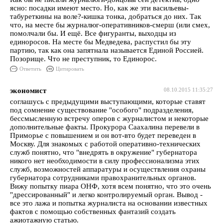
ясно: посадки имеют место. Но, как же эти васильевы-
табуреткины на воле?-кишка тонка, добраться до них. Так
что, на месте бы журналюг-оперативников-смерш (или смех,
помолчали бы. И ещё. Все фигуранты, выходцы из
единоросов. На месте бы Медведева, распустил бы эту
партию, так как она запятнала называется Единой Россией.
Позорище. Что не преступник, то Единорос.
Ответить
Цитировать
экономист
08.10.2015 11:35:27
соглашусь с предыдущими выступающими, которые ставят
под сомнение существование "особого" подразделения,
бессмысленную встречу оперов с журналистом и некоторые
дополнительные факты. Прокурора Саахалина перевели в
Приморье с повышением и он вот-вто будет переведен в
Москву. Для знакомых с работой оперативно-технических
служб понятно, что "внедрять в окружение" губернатора
никого нет необходимости в силу профессионализма этих
служб, возможностей аппаратуры и осуществления охраны
губернатора сотрудниками правохранительных органов.
Вижу попытку пиара ОНФ, хотя всем понятно, что это очень
"дрессированный" и легко контролируемый орган. Вывод -
все это лажа и попытка журналиста на основании известных
фактов с помощью собственных фантазий создать
ажиотажную статью.