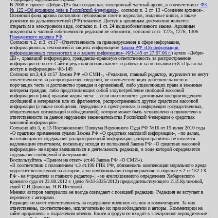
В 2006 г. проект «Дебри-ДВ» был создан как электронный частный архив, в соответствии с
ФЗ
№ 125 «Об архивном деле в Российской Федерации»
, согласно п. 2 ст. 13 «Создание архивов».
Основной фонд архива составляют публикации газет и журналов, изданные книги, а также
рукописи по дальневосточной (РФ) тематике. Доступ к архивным документам является
открытым в электронном виде, согласно п. 1 ст. 24 вышеобозначенного закона. Архивные
документы к частной собственности редакции не относятся, согласно ст.ст. 1275, 1276, 1306
Гражданского кодекса РФ
.
Согласно ч.2. п.3. ст.17 «Ответственность за правонарушения в сфере информации,
информационных технологий и защиты информации»
Закона РФ «Об информации,
информационных технологиях и о защите информации» (ФЗ-149 от 27.07.06 г.)
архив «Дебри-
ДВ», хранящий информацию, гражданско-правовую ответственность за распространение
информации не несет. Сайт и редакция основываются и работают на основании ст.8 «Право на
доступ к информации» ФЗ-149.
Согласно пп.3,4,6 ст.57 Закона РФ «О СМИ», «Редакция, главный редактор, журналист не несут
ответственности за распространение сведений, не соответствующих действительности и
порочащих честь и достоинство граждан и организаций, либо ущемляющих права и законные
интересы граждан, либо представляющих собой злоупотребление свободой массовой
информации и (или) правами журналиста: ...если они являются дословным воспроизведением
сообщений и материалов или их фрагментов, распространенных другим средством массовой
информации (а также сообщения, переданные в пресс-релизах и информация государственных,
общественных организаций и объединений), которое может быть установлено и привлечено к
ответственности за данное нарушение законодательства Российской Федерации о средствах
массовой информации».
Согласно абз.3, п.13 Постановления Пленума Верховного Суда РФ №16 от 15 июня 2010 года
«О практике применения судами Закона РФ «О средствах массовой информации», «по делам,
вытекающим из содержания распространенной информации, распространитель не является
надлежащим ответчиком, поскольку исходя из положений Закона РФ «О средствах массовой
информации» не вправе вмешиваться в деятельность редакции, в ходе которой определяется
содержание сообщений и материалов».
Воспользуйтесь «Правом на ответ» (ст.46 Закона РФ «О СМИ»).
«В соответствии с положением ч.3 ст.196 ГПК РФ, обязанность компенсации морального вреда
подлежит возложению на авторов, а по опубликованию опровержения, в порядке ч.2 ст.152 ГК
РФ - на учредителя и главного редактор», - из апелляционного определения Хабаровского
краевого суда от 22.08.2012 г. (дело №33-5325/2012) председательствующего И.И.Куликовой,
судей С.И.Дорожко, Н.В.Пестовой.
Мнения авторов материалов не всегда совпадают с позицией редакции. Редакция не вступает в
переписку с авторами.
Редакция не несет ответственность за содержание внешних ссылок и комментариев. За них
ответственны, соответственно, исключительно их правообладатели и авторы. Комментарии на
сайте приравнены к выражению мнения. Блоги и форум не входят в электронное периодическое