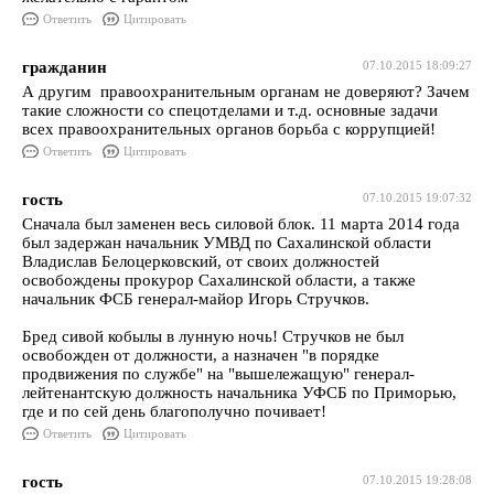
Ответить
Цитировать
гражданин
07.10.2015 18:09:27
А другим правоохранительным органам не доверяют? Зачем
такие сложности со спецотделами и т.д. основные задачи
всех правоохранительных органов борьба с коррупцией!
Ответить
Цитировать
гость
07.10.2015 19:07:32
Сначала был заменен весь силовой блок. 11 марта 2014 года
был задержан начальник УМВД по Сахалинской области
Владислав Белоцерковский, от своих должностей
освобождены прокурор Сахалинской области, а также
начальник ФСБ генерал-майор Игорь Стручков.
Бред сивой кобылы в лунную ночь! Стручков не был
освобожден от должности, а назначен "в порядке
продвижения по службе" на "вышележащую" генерал-
лейтенантскую должность начальника УФСБ по Приморью,
где и по сей день благополучно почивает!
Ответить
Цитировать
гость
07.10.2015 19:28:08