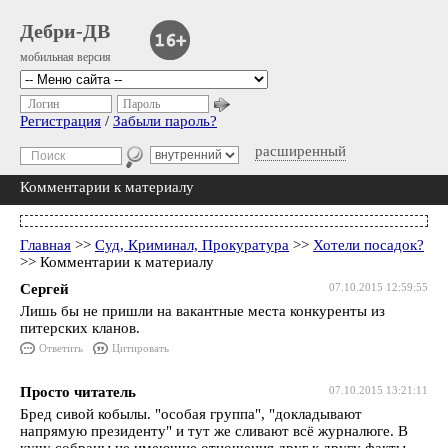
Дебри-ДВ
мобильная версия
Логин
Пароль
Регистрация
/
Забыли пароль?
расширенный
Комментарии к материалу
Главная
>>
Суд, Криминал, Прокуратура
>>
Хотели посадок?
>> Комментарии к материалу
Сергей
07.10.2015 12:59:55
Лишь бы не пришли на вакантные места конкуренты из
питерских кланов.
Ответить
Цитировать
Просто читатель
07.10.2015 13:21:11
Бред сивой кобылы. "особая группа", "докладывают
напрямую президенту" и тут же сливают всё журналюге. В