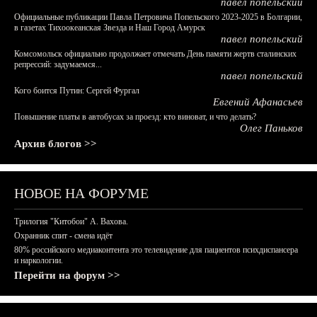
павел попельский
Официальные публикации Павла Петровича Попельского 2023-2025 в Болгарии,
в газетах Тихоокеанская Звезда и Наш Город Амурск
павел попельский
Комсомольск официально продолжает отмечать День памяти жертв сталинских
репрессий: задумаемся...
павел попельский
Кого боится Путин: Сергей Фургал
Евгений Афанасьев
Повышение платы в автобусах за проезд: кто виноват, и что делать?
Олег Паньков
Архив блогов >>
НОВОЕ НА ФОРУМЕ
Трилогия "Китобои" А. Вахова.
Охранник спит - смена идёт
80% российского медиаконтента это телевидение для пациентов психдиспансера
и наркологии.
Перейти на форум >>