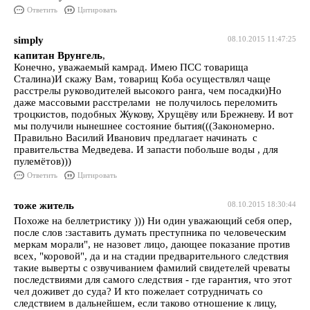
Ответить
Цитировать
simply
08.10.2015 11:47:25
капитан Врунгель
,
Конечно, уважаемый камрад. Имею ПСС товарища
Сталина)И скажу Вам, товарищ Коба осуществлял чаще
расстрелы руководителей высокого ранга, чем посадки)Но
даже массовыми расстрелами не получилось переломить
троцкистов, подобных Жукову, Хрущёву или Брежневу. И вот
мы получили нынешнее состояние бытия(((Закономерно.
Правильно Василий Иванович предлагает начинать с
правительства Медведева. И запасти побольше воды , для
пулемётов)))
Ответить
Цитировать
тоже житель
08.10.2015 18:30:44
Похоже на беллетристику ))) Ни один уважающий себя опер,
после слов :заставить думать преступника по человеческим
меркам морали", не назовет лицо, дающее показание против
всех, "коровой", да и на стадии предварительного следствия
такие выверты с озвучиванием фамилий свидетелей чреваты
последствиями для самого следствия - где гарантия, что этот
чел доживет до суда? И кто пожелает сотрудничать со
следствием в дальнейшем, если таково отношение к лицу,