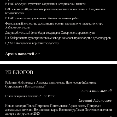
В ЕАО обсудили стратегию сохранения исторической памяти
ЕАО - в числе 40 российских регионов-участников кампании «Продвижение
безопасности»
В ЕАО значительно увеличены объемы дорожных работ
Федеральный эксперт по достоинству оценил спортивную инфраструктуру
Хабаровского края
Дноуглубительный флот будет создан для Северного морского пути
На Хабаровском судостроительном заводе началось производство дебаркадеров
ЦУМ в Хабаровске вернули государству
Архив новостей >>
ИЗ БЛОГОВ
Районная библиотека в Амурске уничтожена. На очереди библиотека
Островского в Комсомольске?!
павел попельский
Голая вечеринка Роснано 2015г. Итог.
Евгений Афанасьев
Новые находки Павла Петровича Попельского: Архив газеты Природа и
аномальные явления, Неизвестная карта НижнеАмурЛага и Последние выставки
автора в Амурске по 2025