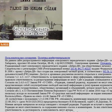
Пользовательское соглашение
,
Политика конфиденциальности
На данном сайте распространяется информация электронного периодического издания «Дебри-ДВ» с
Хабаровск, проспект 60-летия Октября, 88-46, т./ф.84212296081. Электронная приемная:
Отправить
Редакционный совет электронного периодического издания «Дебри-ДВ» (на общественных началах
Свидетельство о регистрации СМИ (Регистрационный номер)
ЭЛ № ФС77-45537
выдано Федеральной
В 2006 г. проект «Дебри-ДВ» был создан как электронный частный архив, в соответствии с
ФЗ № 12
дальневосточной (РФ) тематике. Доступ к архивным документам является открытым в электронном вид
Согласно ч.2. п.3. ст.17 «Ответственность за правонарушения в сфере информации, информационн
правовую ответственность за распространение информации не несет. Сайт и редакция основываются 
Согласно пп.3,4,6 ст.57 Закона РФ «О СМИ», «Редакция, главный редактор, журналист не несут отв
представляющих собой злоупотребление свободой массовой информации и (или) правами журналиста:
и информация государственных, общественных организаций и объединений), которое может быть уста
Согласно абз.3, п.13 Постановления Пленума Верховного Суда РФ №16 от 15 июня 2010 года «О пр
поскольку исходя из положений Закона РФ «О средствах массовой информации» не вправе вмешивать
Воспользуйтесь «Правом на ответ» (ст.46 Закона РФ «О СМИ»).
«В соответствии с положением ч.3 ст.196 ГПК РФ, обязанность компенсации морального вреда подле
22.08.2012 г. (дело №33-5325/2012) председательствующего И.И.Куликовой, судей С.И.Дорожко, Н
Мнения авторов материалов не всегда совпадают с позицией редакции. Редакция не вступает в перепи
Редакция не несет ответственность за содержание внешних ссылок и комментариев. За них ответств
ответственность за достоверность и наполняемость несут авторы.