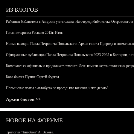
ИЗ БЛОГОВ
Районная библиотека в Амурске уничтожена. На очереди библиотека Островского в
Голая вечеринка Роснано 2015г. Итог.
Новые находки Павла Петровича Попельского: Архив газеты Природа и аномальные
Официальные публикации Павла Петровича Попельского 2023-2025 в Болгарии, в г
Комсомольск официально продолжает отмечать День памяти жертв сталинских репрес
Кого боится Путин: Сергей Фургал
Повышение платы в автобусах за проезд: кто виноват, и что делать?
Архив блогов >>
НОВОЕ НА ФОРУМЕ
Трилогия "Китобои" А. Вахова.