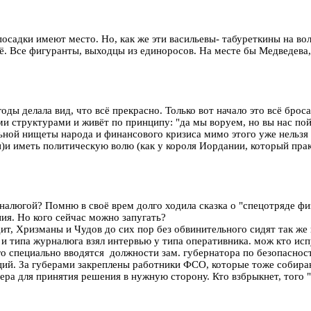
осадки имеют место. Но, как же эти васильевы- табуреткины на вол
 Все фигуранты, выходцы из единоросов. На месте бы Медведева, р
годы делала вид, что всё прекрасно. Только вот начало это всё брос
и структурами и живёт по принципу: "да мы воруем, но вы нас пой
ьной нищеты народа и финансового кризиса мимо этого уже нельзя п
и)и иметь политическую волю (как у короля Иордании, который прак
рналюгой? Помню в своё врем долго ходила сказка о "спецотряде ф
ния. Но кого сейчас можно запугать?
идит, Хризманы и Чудов до сих пор без обвинительного сидят так
 и типа журналюга взял интервью у типа оперативника. мож кто исп
го специально вводятся должности зам. губернатора по безопаснос
ций. За губерами закреплены работники ФСО, которые тоже собира
а для принятия решения в нужную сторону. Кто взбрыкнет, того "а