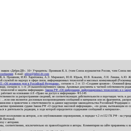
о знаком «Дебри-ДВ». 16+ Учредитель: Пронякин К.А. (член Союза журналистов России, член Союза писа
 сообщение
. E-mail:
editor@debri-dv.com
): К.А. Пронякин, И.Ю. Харитонова, А.Э. Мирмович, Ю.Н. Юрьев, Ю.В. Ковалев, Л.Н. Левина, А.Ю. Ж
 службой по надзору в сфере связи, информационных технологий и массовых коммуникаций (Роскомнадзо
5 «Об архивном деле в Российской Федерации»
, согласно п. 2 ст. 13 «Создание архивов». Основной фон
е, согласно п. 1 ст. 24 вышеобозначенного закона. Архивные документы к частной собственности редакци
ых технологий и защиты информации»
Закона РФ «Об информации, информационных технологиях и о защите
и работают на основании ст.8 «Право на доступ к информации» ФЗ-149.
етственности за распространение сведений, не соответствующих действительности и порочащих честь и д
 ...если они являются дословным воспроизведением сообщений и материалов или их фрагментов, распро
новлено и привлечено к ответственности за данное нарушение законодательства Российской Федерации о
актике применения судами Закона РФ «О средствах массовой информации», «по делам, вытекающим из со
ся в деятельность редакции, в ходе которой определяется содержание сообщений и материалов».
жит возложению на авторов, а по опубликованию опровержения, в порядке ч.2 ст.152 ГК РФ - на учредит
.В.Пестовой.
ску с авторами.
енны, соответственно, исключительно их правообладатели и авторы. Комментарии на сайте приравнены к