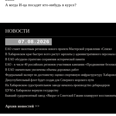
А когда И-ца посадят кто-нибудь в курсе?
НОВОСТИ
07.08.2026
ЕАО станет пилотным регионом нового проекта Мастерской управления «Сенеж»
В Хабаровском крае быстрее всего растут зарплаты у административного персонала 
В ЕАО обсудили стратегию сохранения исторической памяти
ЕАО - в числе 40 российских регионов-участников кампании «Продвижение безопас
В ЕАО значительно увеличены объемы дорожных работ
Федеральный эксперт по достоинству оценил спортивную инфраструктуру Хабаровс
Дноуглубительный флот будет создан для Северного морского пути
На Хабаровском судостроительном заводе началось производство дебаркадеров
ЦУМ в Хабаровске вернули государству
Бывший судоремонтный завод «Якорь» в Советской Гавани планируют восстановить
Архив новостей >>