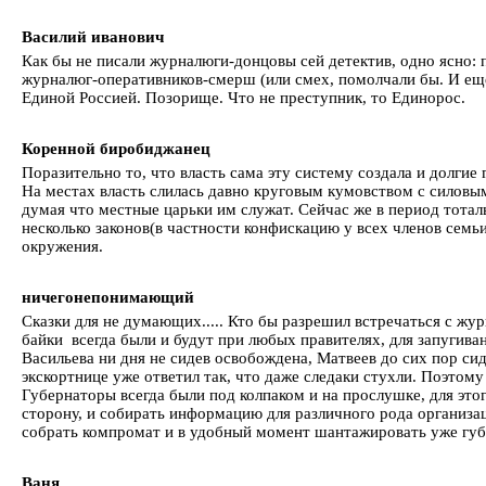
Василий иванович
Как бы не писали журналюги-донцовы сей детектив, одно ясно: п
журналюг-оперативников-смерш (или смех, помолчали бы. И ещё.
Единой Россией. Позорище. Что не преступник, то Единорос.
Коренной биробиджанец
Поразительно то, что власть сама эту систему создала и долгие 
На местах власть слилась давно круговым кумовством с силовым
думая что местные царьки им служат. Сейчас же в период тотал
несколько законов(в частности конфискацию у всех членов семь
окружения.
ничегонепонимающий
Сказки для не думающих..... Кто бы разрешил встречаться с жу
байки всегда были и будут при любых правителях, для запугива
Васильева ни дня не сидев освобождена, Матвеев до сих пор с
экскортнице уже ответил так, что даже следаки стухли. Поэтому
Губернаторы всегда были под колпаком и на прослушке, для это
сторону, и собирать информацию для различного рода организа
собрать компромат и в удобный момент шантажировать уже губер
Ваня