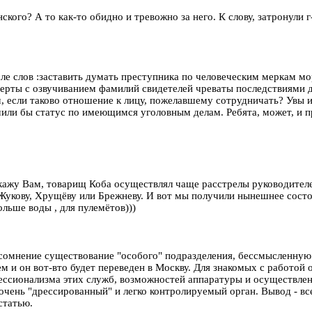
ого? А то как-то обидно и тревожно за него. К слову, затронули г-
ле слов :заставить думать преступника по человеческим меркам мор
верты с озвучиванием фамилий свидетелей чреваты последствиями дл
, если таково отношение к лицу, пожелавшему сотрудничать? Увы и
учили бы статус по имеющимся уголовным делам. Ребята, может, и 
ажу Вам, товарищ Коба осуществлял чаще расстрелы руководителе
Жукову, Хрущёву или Брежневу. И вот мы получили нынешнее сост
льше воды , для пулемётов)))
омнение существование "особого" подразделения, бессмысленную
и он вот-вто будет переведен в Москву. Для знакомых с работой 
фессионализма этих служб, возможностей аппаратуры и осуществл
очень "дрессированный" и легко контролируемый орган. Вывод - вс
статью.