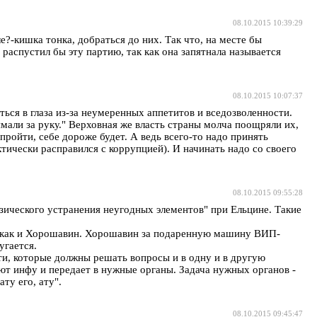
08.10.2015 10:39:29
е?-кишка тонка, добраться до них. Так что, на месте бы
аспустил бы эту партию, так как она запятнала называется
08.10.2015 10:07:37
аться в глаза из-за неумеренных аппетитов и вседозволенности.
мали за руку." Верховная же власть страны молча поощряли их,
ройти, себе дороже будет. А ведь всего-то надо принять
тически расправился с коррупцией). И начинать надо со своего
08.10.2015 09:55:28
изического устранения неугодных элементов" при Ельцине. Такие
 же как и Хорошавин. Хорошавин за подаренную машину ВИП-
угается.
ти, которые должны решать вопросы и в одну и в другую
ют инфу и передает в нужные органы. Задача нужных органов -
ту его, ату".
08.10.2015 09:45:47