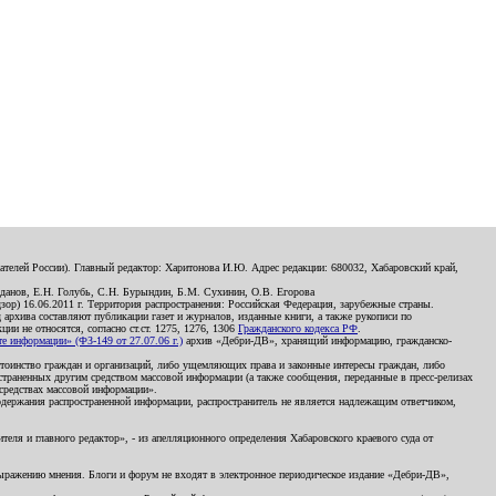
телей России). Главный редактор: Харитонова И.Ю. Адрес редакции: 680032, Хабаровский край,
данов, Е.Н. Голубь, С.Н. Бурындин, Б.М. Сухинин, О.В. Егорова
р) 16.06.2011 г. Территория распространения: Российская Федерация, зарубежные страны.
д архива составляют публикации газет и журналов, изданные книги, а также рукописи по
и не относятся, согласно ст.ст. 1275, 1276, 1306
Гражданского кодекса РФ
.
 информации» (ФЗ-149 от 27.07.06 г.)
архив «Дебри-ДВ», хранящий информацию, гражданско-
остоинство граждан и организаций, либо ущемляющих права и законные интересы граждан, либо
страненных другим средством массовой информации (а также сообщения, переданные в пресс-релизах
 средствах массовой информации».
держания распространенной информации, распространитель не является надлежащим ответчиком,
еля и главного редактор», - из апелляционного определения Хабаровского краевого суда от
 выражению мнения. Блоги и форум не входят в электронное периодическое издание «Дебри-ДВ»,