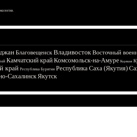
ркологии.
джан
Владивосток
Благовещенск
Восточный воен
Камчатский край
Комсомольск-на-Амуре
К
рай
Корякия
й край
Республика Саха (Якутия)
Са
Республика Бурятия
о-Сахалинск
Якутск