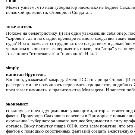
Гиви
Может узнаем, что наш губернатор нисколько не беднее Сахалинск
неплохой должности. Оговорили Солдата...
тоже житель
Похоже на беллетристику ))) Ни один уважающий себя опер, пос
"коровой", да и на стадии предварительного следствия такие вы
суда? И кто пожелает сотрудничать со следствием в дальнейшем
усомниться в чистоте эксперимента, иначе, эти "лица" уже пол
тоже долго "отслеживал" и "проводил". И где?
simply
капитан Врунгель
,
Конечно, уважаемый камрад. Имею ПСС товарища Сталина)И ск
расстрелами не получилось переломить троцкистов, подобных 
предлагает начинать с правительства Медведева. И запасти побо
экономист
соглашусь с предыдущими выступающими, которые ставят под с
факты. Прокурора Саахалина перевели в Приморье с повышением 
окружение" губернатора никого нет необходимости в силу про
органов. Вижу попытку пиара ОНФ, хотя всем понятно, что это 
фактов с помощью собственных фантазий создать ажиотажную 