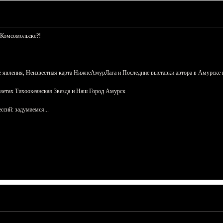
 Комсомольске?!
 явления, Неизвестная карта НижнеАмурЛага и Последние выставки автора в Амурске 
азетах Тихоокеанская Звезда и Наш Город Амурск
сий: задумаемся...