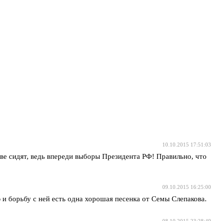
10.10.2015 17:51:03
кве сидят, ведь впереди выборы Президента РФ! Правильно, что
09.10.2015 16:25:00
 и борьбу с ней есть одна хорошая песенка от Семы Слепакова.
08.10.2015 23:28:49