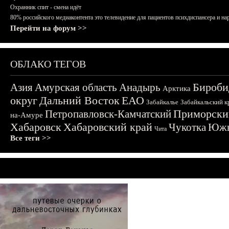
Охранник спит - смена идёт
80% российского медиаконтента это телевидение для пациентов психдиспансера и на
Перейти на форум >>
ОБЛАКО ТЕГОВ
Бироби
Азия
Амурская область
Анадырь
Арктика
округ
Дальний Восток
ЕАО
Забайкалье
Забайкальский к
Приморски
Петропавловск-Камчатский
на-Амуре
Хабаровск
Хабаровский край
Чукотка
Южн
Чита
Все теги >>