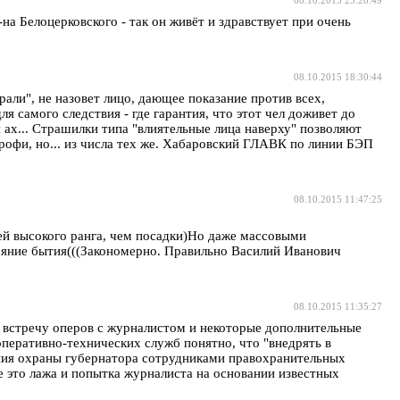
на Белоцерковского - так он живёт и здравствует при очень
08.10.2015 18:30:44
али", не назовет лицо, дающее показание против всех,
я самого следствия - где гарантия, что этот чел доживет до
 ах... Страшилки типа "влиятельные лица наверху" позволяют
профи, но... из числа тех же. Хабаровский ГЛАВК по линии БЭП
08.10.2015 11:47:25
й высокого ранга, чем посадки)Но даже массовыми
ояние бытия(((Закономерно. Правильно Василий Иванович
08.10.2015 11:35:27
 встречу оперов с журналистом и некоторые дополнительные
оперативно-технических служб понятно, что "внедрять в
ения охраны губернатора сотрудниками правохранительных
е это лажа и попытка журналиста на основании известных