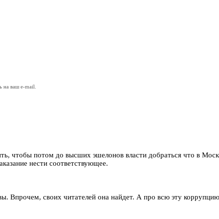
на ваш e-mail.
тить, чтобы потом до высших эшелонов власти добраться что в Мос
аказание нести соответствующее.
вы. Впрочем, своих читателей она найдет. А про всю эту коррупцию