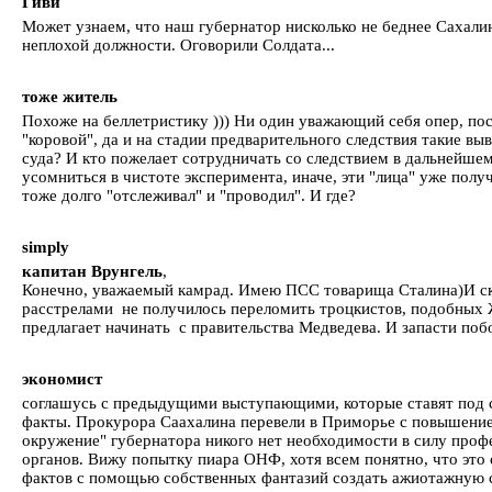
Гиви
Может узнаем, что наш губернатор нисколько не беднее Сахалинск
неплохой должности. Оговорили Солдата...
тоже житель
Похоже на беллетристику ))) Ни один уважающий себя опер, пос
"коровой", да и на стадии предварительного следствия такие вы
суда? И кто пожелает сотрудничать со следствием в дальнейшем
усомниться в чистоте эксперимента, иначе, эти "лица" уже пол
тоже долго "отслеживал" и "проводил". И где?
simply
капитан Врунгель
,
Конечно, уважаемый камрад. Имею ПСС товарища Сталина)И ск
расстрелами не получилось переломить троцкистов, подобных 
предлагает начинать с правительства Медведева. И запасти побо
экономист
соглашусь с предыдущими выступающими, которые ставят под с
факты. Прокурора Саахалина перевели в Приморье с повышением 
окружение" губернатора никого нет необходимости в силу про
органов. Вижу попытку пиара ОНФ, хотя всем понятно, что это 
фактов с помощью собственных фантазий создать ажиотажную 