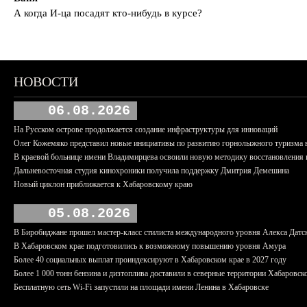
А когда И-ца посадят кто-нибудь в курсе?
НОВОСТИ
06.08.2026
На Русском острове продолжается создание инфраструктуры для инноваций
Олег Кожемяко представил новые инициативы по развитию горнолыжного туризма 
В краевой больнице имени Владимирцева освоили новую методику восстановления п
Дальневосточная студия кинохроники получила поддержку Дмитрия Демешина
Новый циклон приближается к Хабаровскому краю
05.08.2026
В Биробиджане прошел мастер-класс стилиста международного уровня Алекса Датс
В Хабаровском крае подготовились к возможному повышению уровня Амура
Более 40 социальных выплат проиндексируют в Хабаровском крае в 2027 году
Более 1 000 тонн бензина и дизтоплива доставили в северные территории Хабаровск
Бесплатную сеть Wi-Fi запустили на площади имени Ленина в Хабаровске