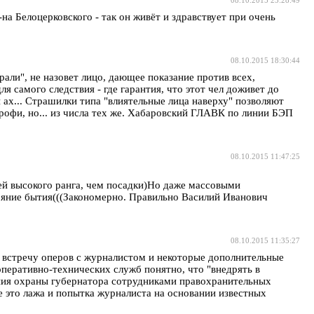
на Белоцерковского - так он живёт и здравствует при очень
08.10.2015 18:30:44
али", не назовет лицо, дающее показание против всех,
я самого следствия - где гарантия, что этот чел доживет до
 ах... Страшилки типа "влиятельные лица наверху" позволяют
профи, но... из числа тех же. Хабаровский ГЛАВК по линии БЭП
08.10.2015 11:47:25
й высокого ранга, чем посадки)Но даже массовыми
ояние бытия(((Закономерно. Правильно Василий Иванович
08.10.2015 11:35:27
 встречу оперов с журналистом и некоторые дополнительные
оперативно-технических служб понятно, что "внедрять в
ения охраны губернатора сотрудниками правохранительных
е это лажа и попытка журналиста на основании известных