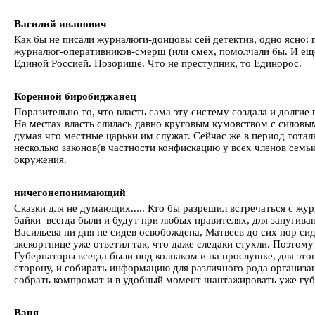
Василий иванович
Как бы не писали журналюги-донцовы сей детектив, одно ясно: п
журналюг-оперативников-смерш (или смех, помолчали бы. И ещё.
Единой Россией. Позорище. Что не преступник, то Единорос.
Коренной биробиджанец
Поразительно то, что власть сама эту систему создала и долгие 
На местах власть слилась давно круговым кумовством с силовым
думая что местные царьки им служат. Сейчас же в период тотал
несколько законов(в частности конфискацию у всех членов семь
окружения.
ничегонепонимающий
Сказки для не думающих..... Кто бы разрешил встречаться с жу
байки всегда были и будут при любых правителях, для запугива
Васильева ни дня не сидев освобождена, Матвеев до сих пор с
экскортнице уже ответил так, что даже следаки стухли. Поэтому
Губернаторы всегда были под колпаком и на прослушке, для это
сторону, и собирать информацию для различного рода организа
собрать компромат и в удобный момент шантажировать уже губер
Ваня