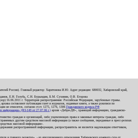
телей России). Главный редактор: Харитонова И.Ю. Адрес редакции: 680032, Хабаровский край,
данов, Е.Н. Голубь, С.Н. Бурындин, Б.М. Сухинин, О.В. Егорова
р) 16.06.2011 г. Территория распространения: Российская Федерация, зарубежные страны.
д архива составляют публикации газет и журналов, изданные книги, а также рукописи по
и не относятся, согласно ст.ст. 1275, 1276, 1306
Гражданского кодекса РФ
.
 информации» (ФЗ-149 от 27.07.06 г.)
архив «Дебри-ДВ», хранящий информацию, гражданско-
остоинство граждан и организаций, либо ущемляющих права и законные интересы граждан, либо
страненных другим средством массовой информации (а также сообщения, переданные в пресс-релизах
 средствах массовой информации».
держания распространенной информации, распространитель не является надлежащим ответчиком,
еля и главного редактор», - из апелляционного определения Хабаровского краевого суда от