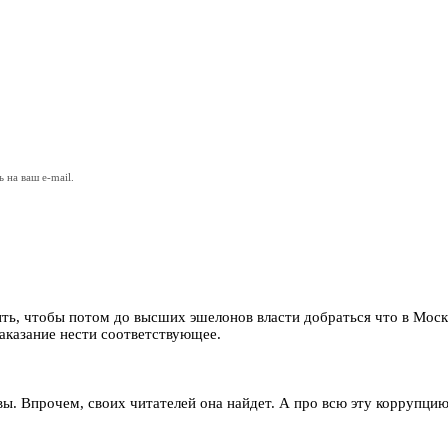
на ваш e-mail.
тить, чтобы потом до высших эшелонов власти добраться что в Мос
аказание нести соответствующее.
вы. Впрочем, своих читателей она найдет. А про всю эту коррупцию