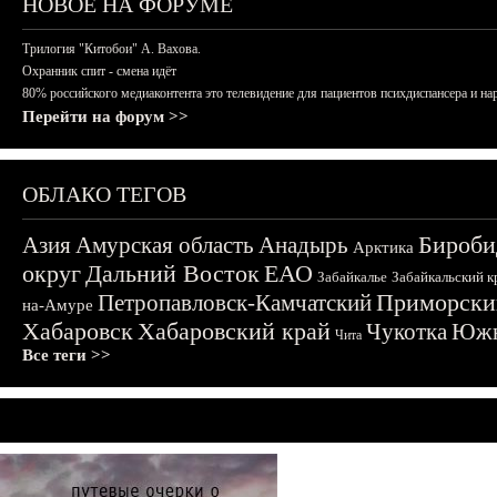
НОВОЕ НА ФОРУМЕ
Трилогия "Китобои" А. Вахова.
Охранник спит - смена идёт
80% российского медиаконтента это телевидение для пациентов психдиспансера и на
Перейти на форум >>
ОБЛАКО ТЕГОВ
Бироби
Азия
Амурская область
Анадырь
Арктика
округ
Дальний Восток
ЕАО
Забайкалье
Забайкальский к
Приморски
Петропавловск-Камчатский
на-Амуре
Хабаровск
Хабаровский край
Чукотка
Южн
Чита
Все теги >>