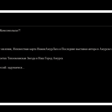
 Комсомольске?!
 явления, Неизвестная карта НижнеАмурЛага и Последние выставки автора в Амурске 
азетах Тихоокеанская Звезда и Наш Город Амурск
сий: задумаемся...