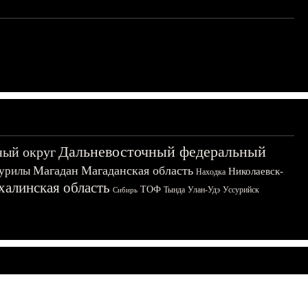
Дальневосточный федеральный
ный округ
Магадан
Магаданская область
урилы
Николаевск-
Находка
халинская область
ТОФ
Тында
Улан-Удэ
Уссурийск
Сибирь