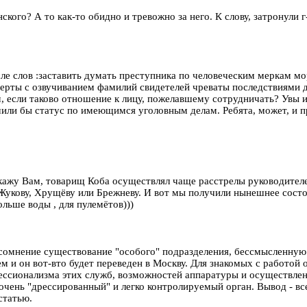
ого? А то как-то обидно и тревожно за него. К слову, затронули г-
ле слов :заставить думать преступника по человеческим меркам мор
верты с озвучиванием фамилий свидетелей чреваты последствиями дл
, если таково отношение к лицу, пожелавшему сотрудничать? Увы и
учили бы статус по имеющимся уголовным делам. Ребята, может, и 
ажу Вам, товарищ Коба осуществлял чаще расстрелы руководителе
Жукову, Хрущёву или Брежневу. И вот мы получили нынешнее сост
льше воды , для пулемётов)))
омнение существование "особого" подразделения, бессмысленную
и он вот-вто будет переведен в Москву. Для знакомых с работой 
фессионализма этих служб, возможностей аппаратуры и осуществл
очень "дрессированный" и легко контролируемый орган. Вывод - вс
статью.