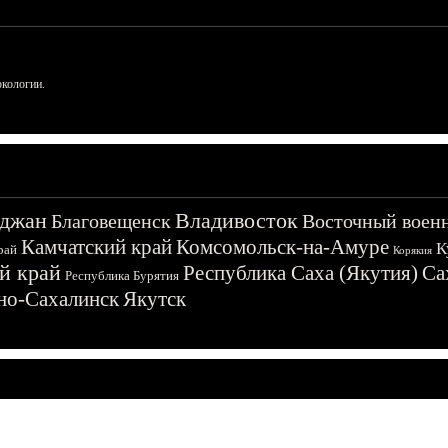
ркологии.
джан
Владивосток
Благовещенск
Восточный воен
Камчатский край
Комсомольск-на-Амуре
К
рай
Корякия
й край
Республика Саха (Якутия)
Са
Республика Бурятия
о-Сахалинск
Якутск