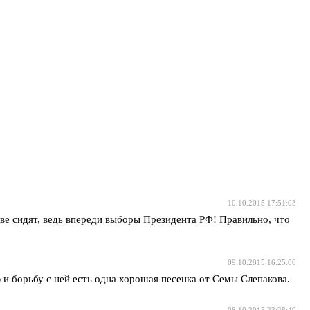
10.10.2015 17:51:03
кве сидят, ведь впереди выборы Президента РФ! Правильно, что
09.10.2015 16:25:00
 и борьбу с ней есть одна хорошая песенка от Семы Слепакова.
08.10.2015 23:28:49