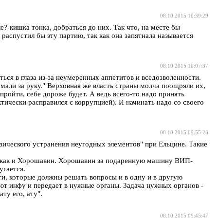
08.10.2015 10:39:29
е?-кишка тонка, добраться до них. Так что, на месте бы
аспустил бы эту партию, так как она запятнала называется
08.10.2015 10:07:37
аться в глаза из-за неумеренных аппетитов и вседозволенности.
мали за руку." Верховная же власть страны молча поощряли их,
ройти, себе дороже будет. А ведь всего-то надо принять
тически расправился с коррупцией). И начинать надо со своего
08.10.2015 09:55:28
изического устранения неугодных элементов" при Ельцине. Такие
 же как и Хорошавин. Хорошавин за подаренную машину ВИП-
угается.
ти, которые должны решать вопросы и в одну и в другую
ют инфу и передает в нужные органы. Задача нужных органов -
ту его, ату".
08.10.2015 09:45:47