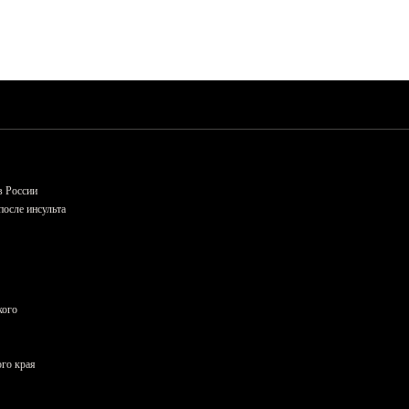
в России
осле инсульта
кого
ого края