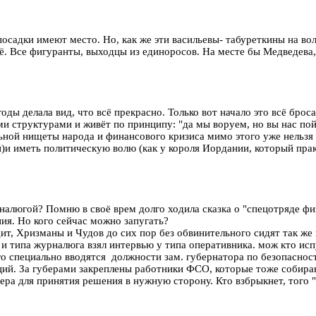
осадки имеют место. Но, как же эти васильевы- табуреткины на вол
 Все фигуранты, выходцы из единоросов. На месте бы Медведева, р
годы делала вид, что всё прекрасно. Только вот начало это всё брос
и структурами и живёт по принципу: "да мы воруем, но вы нас пой
ьной нищеты народа и финансового кризиса мимо этого уже нельзя п
и)и иметь политическую волю (как у короля Иордании, который прак
рналюгой? Помню в своё врем долго ходила сказка о "спецотряде ф
ния. Но кого сейчас можно запугать?
идит, Хризманы и Чудов до сих пор без обвинительного сидят так
 и типа журналюга взял интервью у типа оперативника. мож кто исп
го специально вводятся должности зам. губернатора по безопаснос
ций. За губерами закреплены работники ФСО, которые тоже собира
а для принятия решения в нужную сторону. Кто взбрыкнет, того "а