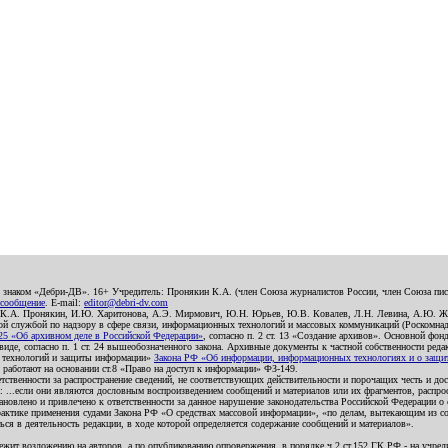
о знаком «Дебри-ДВ». 16+ Учредитель: Пронякин К.А. (член Союза журналистов России, член Союза писа
 сообщение
. E-mail:
editor@debri-dv.com
): К.А. Пронякин, И.Ю. Харитонова, А.Э. Мирмович, Ю.Н. Юрьев, Ю.В. Ковалев, Л.Н. Левина, А.Ю. Ж
 службой по надзору в сфере связи, информационных технологий и массовых коммуникаций (Роскомнадзо
5 «Об архивном деле в Российской Федерации»
, согласно п. 2 ст. 13 «Создание архивов». Основной фон
е, согласно п. 1 ст. 24 вышеобозначенного закона. Архивные документы к частной собственности редакци
ых технологий и защиты информации»
Закона РФ «Об информации, информационных технологиях и о защите
и работают на основании ст.8 «Право на доступ к информации» ФЗ-149.
етственности за распространение сведений, не соответствующих действительности и порочащих честь и д
 ...если они являются дословным воспроизведением сообщений и материалов или их фрагментов, распро
новлено и привлечено к ответственности за данное нарушение законодательства Российской Федерации о
актике применения судами Закона РФ «О средствах массовой информации», «по делам, вытекающим из со
ся в деятельность редакции, в ходе которой определяется содержание сообщений и материалов».
жит возложению на авторов, а по опубликованию опровержения, в порядке ч.2 ст.152 ГК РФ - на учредит