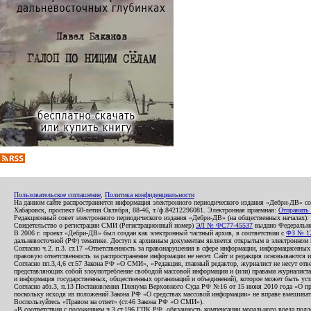
Пользовательское соглашение
,
Политика конфиденциальности
На данном сайте распространяется информация электронного периодического издания «Дебри-ДВ» с
Хабаровск, проспект 60-летия Октября, 88-46, т./ф.84212296081. Электронная приемная:
Отправить
Редакционный совет электронного периодического издания «Дебри-ДВ» (на общественных началах
Свидетельство о регистрации СМИ (Регистрационный номер)
ЭЛ № ФС77-45537
выдано Федеральной
В 2006 г. проект «Дебри-ДВ» был создан как электронный частный архив, в соответствии с
ФЗ № 12
дальневосточной (РФ) тематике. Доступ к архивным документам является открытым в электронном вид
Согласно ч.2. п.3. ст.17 «Ответственность за правонарушения в сфере информации, информационн
правовую ответственность за распространение информации не несет. Сайт и редакция основываются 
Согласно пп.3,4,6 ст.57 Закона РФ «О СМИ», «Редакция, главный редактор, журналист не несут отв
представляющих собой злоупотребление свободой массовой информации и (или) правами журналиста:
и информация государственных, общественных организаций и объединений), которое может быть уста
Согласно абз.3, п.13 Постановления Пленума Верховного Суда РФ №16 от 15 июня 2010 года «О пр
поскольку исходя из положений Закона РФ «О средствах массовой информации» не вправе вмешивать
Воспользуйтесь «Правом на ответ» (ст.46 Закона РФ «О СМИ»).
«В соответствии с положением ч.3 ст.196 ГПК РФ, обязанность компенсации морального вреда подле