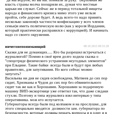
власть страны молча поощряли их, думая что местные
царьки им служат. Сейчас же в период тотальной нищеты
народа и финансового кризиса мимо этого уже нельзя
пройти, себе дороже будет. А ведь всего-то надо принять
несколько законов(в частности конфискацию у всех членов
семьи)и иметь политическую волю (как у короля Иордании,
который практически расправился с коррупцией). И начинать
надо со своего окружения.
ничегонепонимающий
08.10.2015 09:55:28
Сказки для не думающих..... Кто бы разрешил встречаться с
журналюгой? Помню в своё врем долго ходила сказка о
"спецотряде физического устранения неугодных элементов"
при Ельцине. Такие байки всегда были и будут при любых
правителях, для запугивания. Но кого сейчас можно
запугать?
Васильева ни дня не сидев освобождена, Матвеев до сих пор
сидит, Хризманы и Чудов до сих пор без обвинительного
сидят так же как и Хорошавин. Хорошавин за подаренную
машину ВИП-экскортнице уже ответил так, что даже следаки
стухли. Поэтому и типа журналюга взял интервью у типа
оперативника. мож кто испугается.
Губернаторы всегда были под колпаком и на прослушке, для
этого специально вводятся должности зам. губернатора по
безопасности, которые должны решать вопросы и в одну и в