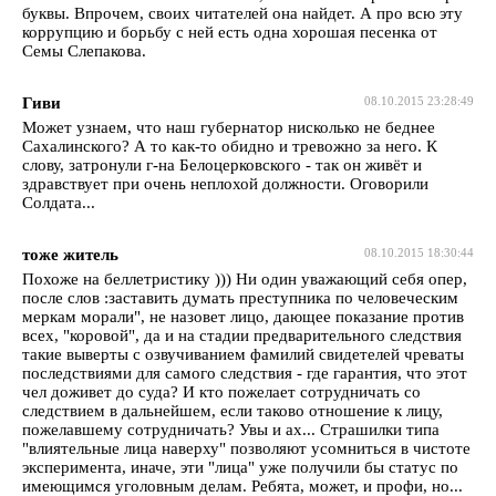
буквы. Впрочем, своих читателей она найдет. А про всю эту
коррупцию и борьбу с ней есть одна хорошая песенка от
Семы Слепакова.
Гиви
08.10.2015 23:28:49
Может узнаем, что наш губернатор нисколько не беднее
Сахалинского? А то как-то обидно и тревожно за него. К
слову, затронули г-на Белоцерковского - так он живёт и
здравствует при очень неплохой должности. Оговорили
Солдата...
тоже житель
08.10.2015 18:30:44
Похоже на беллетристику ))) Ни один уважающий себя опер,
после слов :заставить думать преступника по человеческим
меркам морали", не назовет лицо, дающее показание против
всех, "коровой", да и на стадии предварительного следствия
такие выверты с озвучиванием фамилий свидетелей чреваты
последствиями для самого следствия - где гарантия, что этот
чел доживет до суда? И кто пожелает сотрудничать со
следствием в дальнейшем, если таково отношение к лицу,
пожелавшему сотрудничать? Увы и ах... Страшилки типа
"влиятельные лица наверху" позволяют усомниться в чистоте
эксперимента, иначе, эти "лица" уже получили бы статус по
имеющимся уголовным делам. Ребята, может, и профи, но...