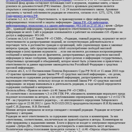
Основной фонд архива составляют публикации газет и журналов, изданные книги, а также
рукописи по дальневосточной (РФ) тематике. Доступ к архивным документам является
открытым в электронном виде, согласно п. 1 ст. 24 вышеобозначенного закона. Архивные
документы к частной собственности редакции не относятся, согласно ст.ст. 1275, 1276, 1306
Гражданского кодекса РФ
.
Согласно ч.2. п.3. ст.17 «Ответственность за правонарушения в сфере информации,
информационных технологий и защиты информации»
Закона РФ «Об информации,
информационных технологиях и о защите информации» (ФЗ-149 от 27.07.06 г.)
архив «Дебри-
ДВ», хранящий информацию, гражданско-правовую ответственность за распространение
информации не несет. Сайт и редакция основываются и работают на основании ст.8 «Право на
доступ к информации» ФЗ-149.
Согласно пп.3,4,6 ст.57 Закона РФ «О СМИ», «Редакция, главный редактор, журналист не несут
ответственности за распространение сведений, не соответствующих действительности и
порочащих честь и достоинство граждан и организаций, либо ущемляющих права и законные
интересы граждан, либо представляющих собой злоупотребление свободой массовой
информации и (или) правами журналиста: ...если они являются дословным воспроизведением
сообщений и материалов или их фрагментов, распространенных другим средством массовой
информации (а также сообщения, переданные в пресс-релизах и информация государственных,
общественных организаций и объединений), которое может быть установлено и привлечено к
ответственности за данное нарушение законодательства Российской Федерации о средствах
массовой информации».
Согласно абз.3, п.13 Постановления Пленума Верховного Суда РФ №16 от 15 июня 2010 года
«О практике применения судами Закона РФ «О средствах массовой информации», «по делам,
вытекающим из содержания распространенной информации, распространитель не является
надлежащим ответчиком, поскольку исходя из положений Закона РФ «О средствах массовой
информации» не вправе вмешиваться в деятельность редакции, в ходе которой определяется
содержание сообщений и материалов».
Воспользуйтесь «Правом на ответ» (ст.46 Закона РФ «О СМИ»).
«В соответствии с положением ч.3 ст.196 ГПК РФ, обязанность компенсации морального вреда
подлежит возложению на авторов, а по опубликованию опровержения, в порядке ч.2 ст.152 ГК
РФ - на учредителя и главного редактор», - из апелляционного определения Хабаровского
краевого суда от 22.08.2012 г. (дело №33-5325/2012) председательствующего И.И.Куликовой,
судей С.И.Дорожко, Н.В.Пестовой.
Мнения авторов материалов не всегда совпадают с позицией редакции. Редакция не вступает в
переписку с авторами.
Редакция не несет ответственность за содержание внешних ссылок и комментариев. За них
ответственны, соответственно, исключительно их правообладатели и авторы. Комментарии на
сайте приравнены к выражению мнения. Блоги и форум не входят в электронное периодическое
издание «Дебри-ДВ», ответственность за достоверность и наполняемость несут авторы.
Политические опросы/голосования проводятся согласно ч.2. ст.46 «Опросы общественного