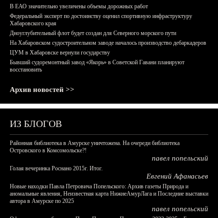
В ЕАО значительно увеличены объемы дорожных работ
Федеральный эксперт по достоинству оценил спортивную инфраструктуру
Хабаровского края
Дноуглубительный флот будет создан для Северного морского пути
На Хабаровском судостроительном заводе началось производство дебаркадеров
ЦУМ в Хабаровске вернули государству
Бывший судоремонтный завод «Якорь» в Советской Гавани планируют
восстановить
Архив новостей >>
ИЗ БЛОГОВ
Районная библиотека в Амурске уничтожена. На очереди библиотека
Островского в Комсомольске?!
павел попельский
Голая вечеринка Роснано 2015г. Итог.
Евгений Афанасьев
Новые находки Павла Петровича Попельского: Архив газеты Природа и
аномальные явления, Неизвестная карта НижнеАмурЛага и Последние выставки
автора в Амурске по 2025
павел попельский