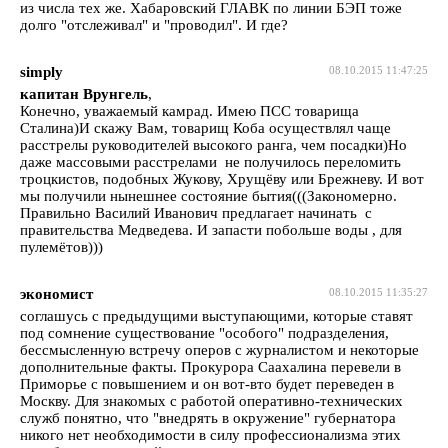
из числа тех же. Хабаровский ГЛАВК по линии БЭП тоже
долго "отслеживал" и "проводил". И где?
simply
08.10.2015 11:47:25
капитан Врунгель
,
Конечно, уважаемый камрад. Имею ПСС товарища
Сталина)И скажу Вам, товарищ Коба осуществлял чаще
расстрелы руководителей высокого ранга, чем посадки)Но
даже массовыми расстрелами не получилось переломить
троцкистов, подобных Жукову, Хрущёву или Брежневу. И вот
мы получили нынешнее состояние бытия(((Закономерно.
Правильно Василий Иванович предлагает начинать с
правительства Медведева. И запасти побольше воды , для
пулемётов)))
экономист
08.10.2015 11:35:27
соглашусь с предыдущими выступающими, которые ставят
под сомнение существование "особого" подразделения,
бессмысленную встречу оперов с журналистом и некоторые
дополнительные факты. Прокурора Саахалина перевели в
Приморье с повышением и он вот-вто будет переведен в
Москву. Для знакомых с работой оперативно-технических
служб понятно, что "внедрять в окружение" губернатора
никого нет необходимости в силу профессионализма этих