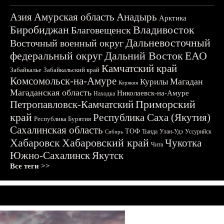
Азия
Амурская область
Анадырь
Арктика
Биробиджан
Владивосток
Благовещенск
Дальневосточный
Восточный военный округ
федеральный округ
Дальний Восток
ЕАО
Камчатский край
Забайкалье
Забайкальский край
Комсомольск-на-Амуре
Магадан
Курилы
Корякия
Магаданская область
Николаевск-на-Амуре
Находка
Приморский
Петропавловск-Камчатский
край
Республика Саха (Якутия)
Республика Бурятия
Сахалинская область
ТОФ
Тында
Улан-Удэ
Уссурийск
Сибирь
Хабаровск
Хабаровский край
Чукотка
Чита
Южно-Сахалинск
Якутск
Все теги >>