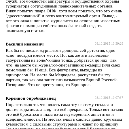
служб, возможностей аппаратуры и осуществления охраны
губернатора сотрудниками правохранительных органов.
Вижу попытку пиара ОНФ, хотя всем понятно, что это очень
"дрессированный" и легко контролируемый орган. Вывод -
все это лажа и попытка журналиста на основании известных
фактов с помощью собственных фантазий создать
ажиотажную статью.
Василий иванович
08.10.2015 10:39:29
Как бы не писали журналюги-донцовы сей детектив, одно
ясно: посадки имеют место. Но, как же эти васильевы-
табуреткины на воле?-кишка тонка, добраться до них. Так
что, на месте бы журналюг-оперативников-смерш (или смех,
помолчали бы. И ещё. Все фигуранты, выходцы из
единоросов. На месте бы Медведева, распустил бы эту
партию, так как она запятнала называется Единой Россией.
Позорище. Что не преступник, то Единорос.
Коренной биробиджанец
08.10.2015 10:07:37
Поразительно то, что власть сама эту систему создала и
долгие годы делала вид, что всё прекрасно. Только вот начало
это всё бросаться в глаза из-за неумеренных аппетитов и
вседозволенности. На местах власть слилась давно круговым
кумовством с силовыми структурами и живёт по принципу:
"да мы воруем, но вы нас поймали за руку." Верховная же