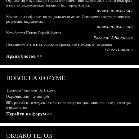
Официальные публикации Павла Петровича Попельского 2023-2025 в Болгарии,
в газетах Тихоокеанская Звезда и Наш Город Амурск
павел попельский
Комсомольск официально продолжает отмечать День памяти жертв сталинских
репрессий: задумаемся...
павел попельский
Кого боится Путин: Сергей Фургал
Евгений Афанасьев
Повышение платы в автобусах за проезд: кто виноват, и что делать?
Олег Паньков
Архив блогов >>
НОВОЕ НА ФОРУМЕ
Трилогия "Китобои" А. Вахова.
Охранник спит - смена идёт
80% российского медиаконтента это телевидение для пациентов психдиспансера
и наркологии.
Перейти на форум >>
ОБЛАКО ТЕГОВ