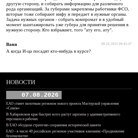
другую сторону, и собирать информацию для различного
рода организаций. За губерами закреплены работники ФСО,
которые тоже собирают инфу и передает в нужные органы.
Задача нужных органов - собрать компромат и в удобный
момент шантажировать уже губера для принятия решения в
нужную сторону. Кто взбрыкнет, того "ату его, ату".
Ваня
08.10.2015 09:45:47
А когда И-ца посадят кто-нибудь в курсе?
НОВОСТИ
07.08.2026
ЕАО станет пилотным регионом нового проекта Мастерской управления
«Сенеж»
В Хабаровском крае быстрее всего растут зарплаты у административного
персонала и рабочих
В ЕАО обсудили стратегию сохранения исторической памяти
ЕАО - в числе 40 российских регионов-участников кампании «Продвижение
безопасности»