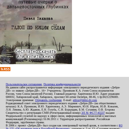
Пользовательское соглашение
,
Политика конфиденциальности
На данном сайте распространяется информация электронного периодического издания «Дебри-
ДВ» со знаком «Дебри-ДВ». 16+ Учредитель: Пронякин К.А. (член Союза журналистов
России, член Союза писателей России). Главный редактор: Харитонова И.Ю. Адрес редакции:
680032, Хабаровский край, Хабаровск, проспект 60-летия Октября, 88-46, т./ф.84212296081.
Электронная приемная:
Отправить сообщение
. E-mail:
editor@debri-dv.com
Редакционный совет электронного периодического издания «Дебри-ДВ» (на общественных
началах): К.А. Пронякин, И.Ю. Харитонова, А.Э. Мирмович, Ю.Н. Юрьев, Ю.В. Ковалев,
Л.Н. Левина, А.Ю. Жданов, Е.Н. Голубь, С.Н. Бурындин, Б.М. Сухинин, О.В. Егорова
Свидетельство о регистрации СМИ (Регистрационный номер)
ЭЛ № ФС77-45537
выдано
Федеральной службой по надзору в сфере связи, информационных технологий и массовых
коммуникаций (Роскомнадзор) 16.06.2011 г. Территория распространения: Российская
Федерация, зарубежные страны.
В 2006 г. проект «Дебри-ДВ» был создан как электронный частный архив, в соответствии с
ФЗ
№ 125 «Об архивном деле в Российской Федерации»
, согласно п. 2 ст. 13 «Создание архивов».