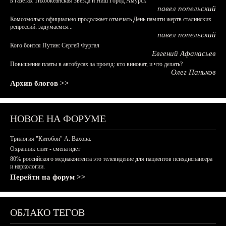
в газетах Тихоокеанская Звезда и Наш Город Амурск
павел попельский
Комсомольск официально продолжает отмечать День памяти жертв сталинских
репрессий: задумаемся...
павел попельский
Кого боится Путин: Сергей Фургал
Евгений Афанасьев
Повышение платы в автобусах за проезд: кто виноват, и что делать?
Олег Паньков
Архив блогов >>
НОВОЕ НА ФОРУМЕ
Трилогия "Китобои" А. Вахова.
Охранник спит - смена идёт
80% российского медиаконтента это телевидение для пациентов психдиспансера
и наркологии.
Перейти на форум >>
ОБЛАКО ТЕГОВ