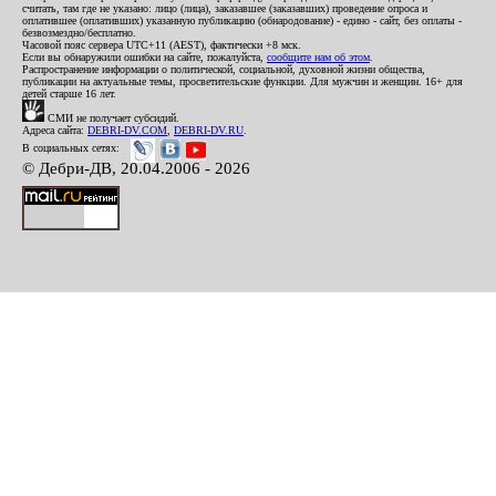
считать, там где не указано: лицо (лица), заказавшее (заказавших) проведение опроса и
оплатившее (оплативших) указанную публикацию (обнародование) - едино - сайт, без оплаты -
безвозмездно/бесплатно.
Часовой пояс сервера UTC+11 (AEST), фактически +8 мск.
Если вы обнаружили ошибки на сайте, пожалуйста,
сообщите нам об этом
.
Распространение информации о политической, социальной, духовной жизни общества,
публикации на актуальные темы, просветительские функции. Для мужчин и женщин. 16+ для
детей старше 16 лет.
СМИ не получает субсидий.
Адреса сайта:
DEBRI-DV.COM
,
DEBRI-DV.RU
.
В социальных сетях:
© Дебри-ДВ, 20.04.2006 - 2026