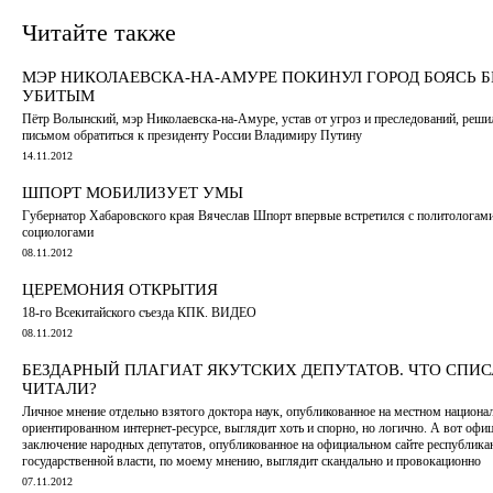
Читайте также
МЭР НИКОЛАЕВСКА-НА-АМУРЕ ПОКИНУЛ ГОРОД БОЯСЬ 
УБИТЫМ
Пётр Волынский, мэр Николаевска-на-Амуре, устав от угроз и преследований, реш
письмом обратиться к президенту России Владимиру Путину
14.11.2012
ШПОРТ МОБИЛИЗУЕТ УМЫ
Губернатор Хабаровского края Вячеслав Шпорт впервые встретился с политологами
социологами
08.11.2012
ЦЕРЕМОНИЯ ОТКРЫТИЯ
18-го Всекитайского съезда КПК. ВИДЕО
08.11.2012
БЕЗДАРНЫЙ ПЛАГИАТ ЯКУТСКИХ ДЕПУТАТОВ. ЧТО СПИС
ЧИТАЛИ?
Личное мнение отдельно взятого доктора наук, опубликованное на местном национа
ориентированном интернет-ресурсе, выглядит хоть и спорно, но логично. А вот офи
заключение народных депутатов, опубликованное на официальном сайте республика
государственной власти, по моему мнению, выглядит скандально и провокационно
07.11.2012