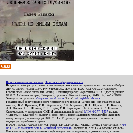
Пользовательское соглашение
,
Политика конфиденциальности
На данном сайте распространяется информация электронного периодического издания «Дебри-
ДВ» со знаком «Дебри-ДВ». 16+ Учредитель: Пронякин К.А. (член Союза журналистов
России, член Союза писателей России). Главный редактор: Харитонова И.Ю. Адрес редакции:
680032, Хабаровский край, Хабаровск, проспект 60-летия Октября, 88-46, т./ф.84212296081.
Электронная приемная:
Отправить сообщение
. E-mail:
editor@debri-dv.com
Редакционный совет электронного периодического издания «Дебри-ДВ» (на общественных
началах): К.А. Пронякин, И.Ю. Харитонова, А.Э. Мирмович, Ю.Н. Юрьев, Ю.В. Ковалев,
Л.Н. Левина, А.Ю. Жданов, Е.Н. Голубь, С.Н. Бурындин, Б.М. Сухинин, О.В. Егорова
Свидетельство о регистрации СМИ (Регистрационный номер)
ЭЛ № ФС77-45537
выдано
Федеральной службой по надзору в сфере связи, информационных технологий и массовых
коммуникаций (Роскомнадзор) 16.06.2011 г. Территория распространения: Российская
Федерация, зарубежные страны.
В 2006 г. проект «Дебри-ДВ» был создан как электронный частный архив, в соответствии с
ФЗ
№ 125 «Об архивном деле в Российской Федерации»
, согласно п. 2 ст. 13 «Создание архивов».
Основной фонд архива составляют публикации газет и журналов, изданные книги, а также