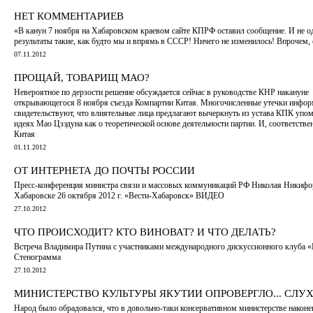
НЕТ КОММЕНТАРИЕВ
«В канун 7 ноября на Хабаровском краевом сайте КПРФ оставил сообщение. И не о
результаты такие, как будто мы и впрямь в СССР! Ничего не изменилось! Впрочем, 
07.11.2012
ПРОЩАЙ, ТОВАРИЩ МАО?
Невероятное по дерзости решение обсуждается сейчас в руководстве КНР накануне
открывающегося 8 ноября съезда Компартии Китая. Многочисленные утечки инфо
свидетельствуют, что влиятельные лица предлагают вычеркнуть из устава КПК упо
идеях Мао Цзэдуна как о теоретической основе деятельности партии. И, соответствен
Китая
01.11.2012
ОТ ИНТЕРНЕТА ДО ПОЧТЫ РОССИИ
Пресс-конференция министра связи и массовых коммуникаций РФ Николая Никифо
Хабаровске 26 октября 2012 г. «Вести-Хабаровск» ВИДЕО
27.10.2012
ЧТО ПРОИСХОДИТ? КТО ВИНОВАТ? И ЧТО ДЕЛАТЬ?
Встреча Владимира Путина с участниками международного дискуссионного клуба «
Стенограмма
27.10.2012
МИНИСТЕРСТВО КУЛЬТУРЫ ЯКУТИИ ОПРОВЕРГЛО... СЛУ
Народ было обрадовался, что в довольно-таки консервативном министерстве наконе