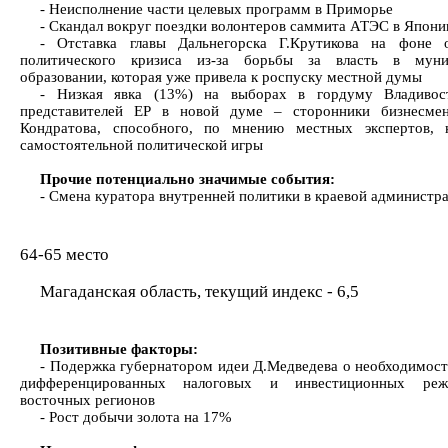
- Неисполнение части целевых программ в Приморье
- Скандал вокруг поездки волонтеров саммита АТЭС в Япон
- Отставка главы Дальнегорска Г.Крутикова на фоне о
политического кризиса из-за борьбы за власть в муни
образовании, которая уже привела к роспуску местной думы
- Низкая явка (13%) на выборах в гордуму Владивос
представителей ЕР в новой думе – сторонники бизнесмен
Кондратова, способного, по мнению местных экспертов, 
самостоятельной политической игры
Прочие потенциально значимые события:
- Смена куратора внутренней политики в краевой администр
64-65 место
Магаданская область, текущий индекс - 6,5
Позитивные факторы:
- Подержка губернатором идеи Д.Медведева о необходимост
дифференцированных налоговых и инвестиционных ре
восточных регионов
- Рост добычи золота на 17%