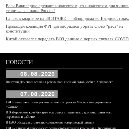
Если Википедию сделают иноагентом, то иноагентом для чинов
станет... вся наша Россия!
Гараж в квартире на 38 ЭТАЖЕ — обзор дома во Владивостоке..
Правящая коалиция ФРГ договорилась убрать слово "раса" из
конституции
Китай отказался передать ВОЗ данные о первых случаях COVID
НОВОСТИ
08.08.2026
Дмитрий Демешин объявил режим повышенной готовности в Хабаровске
07.08.2026
ЕАО станет пилотным регионом нового проекта Мастерской управления
«Сенеж»
В Хабаровском крае быстрее всего растут зарплаты у административного
персонала и рабочих
В ЕАО обсудили стратегию сохранения исторической памяти
ЕАО - в числе 40 российских регионов-участников кампании «Продвижение