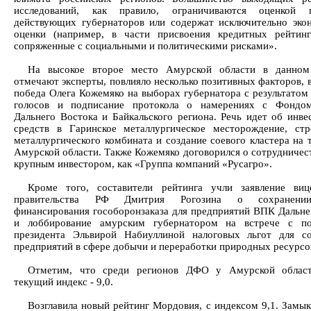
исследований, как правило, ограничиваются оценкой п
действующих губернаторов или содержат исключительно эко
оценки (например, в части присвоения кредитных рейтинг
сопряженные с социальными и политическими рисками».
На высокое второе место Амурской области в данном 
отмечают эксперты, повлияло несколько позитивных факторов, 
победа Олега Кожемяко на выборах губернатора с результатом
голосов и подписание протокола о намерениях с Фондом
Дальнего Востока и Байкальского региона. Речь идет об инве
средств в Гаринское металлургическое месторождение, стр
металлургического комбината и создание соевого кластера на 
Амурской области. Также Кожемяко договорился о сотрудничест
крупным инвестором, как «Группа компаний «Русагро».
Кроме того, составители рейтинга учли заявление виц
правительства РФ Дмитрия Рогозина о сохранени
финансирования гособоронзаказа для предприятий ВПК Дальне
и лоббирование амурским губернатором на встрече с п
президента Эльвирой Набиуллиной налоговых льгот для с
предприятий в сфере добычи и переработки природных ресурсо
Отметим, что среди регионов ДФО у Амурской облас
текущий индекс - 9,0.
Возглавила новый рейтинг Мордовия, с индексом 9,1. Замык