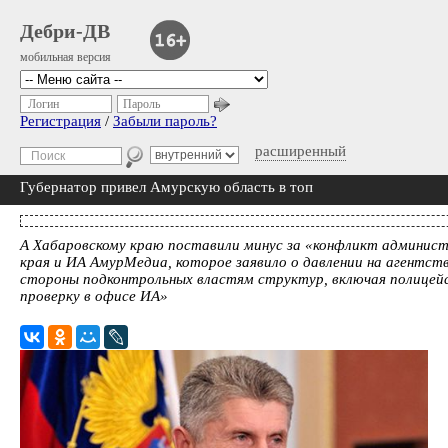
Дебри-ДВ
мобильная версия
Логин
Пароль
Регистрация
/
Забыли пароль?
расширенный
Губернатор привел Амурскую область в топ
А Хабаровскому краю поставили минус за «конфликт админис
края и ИА АмурМедиа, которое заявило о давлении на агентств
стороны подконтрольных властям структур, включая полицей
проверку в офисе ИА»