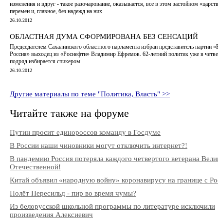
изменения и вдруг - такое разочарование, оказывается, все в этом застойном «царств
перемен и, главное, без надежд на них
26.10.2012
ОБЛАСТНАЯ ДУМА СФОРМИРОВАНА БЕЗ СЕНСАЦИЙ
Председателем Сахалинского областного парламента избран представитель партии «
Россия» выходец из «Роснефти» Владимир Ефремов. 62-летний политик уже в четве
подряд избирается спикером
26.10.2012
Другие материалы по теме "Политика, Власть" >>
Читайте также на форуме
Путин просит единороссов команду в Госдуме
В России наши чиновники могут отключить интернет?!
В пандемию Россия потеряла каждого четвертого ветерана Вели
Отечественной!
Китай объявил «народную войну» коронавирусу на границе с Ро
Полёт Пересильд - пир во время чумы?
Из белорусской школьной программы по литературе исключили
произведения Алексиевич