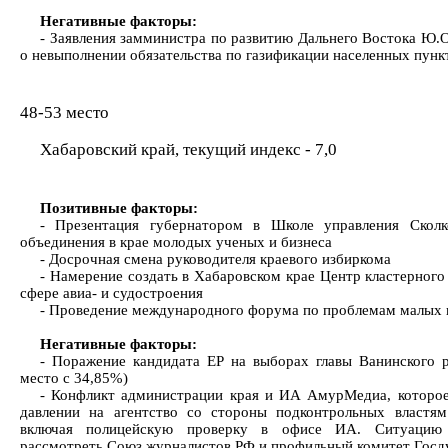
Негативные факторы:
- Заявления замминистра по развитию Дальнего Востока Ю.
о невыполнении обязательства по газификации населенных пунк
48-53 место
Хабаровский край, текущий индекс - 7,0
Позитивные факторы:
- Презентация губернатором в Школе управления Сколк
объединения в крае молодых ученых и бизнеса
- Досрочная смена руководителя краевого избиркома
- Намерение создать в Хабаровском крае Центр кластерного
сфере авиа- и судостроения
- Проведение международного форума по проблемам малых 
Негативные факторы:
- Поражение кандидата ЕР на выборах главы Ванинского р
место с 34,85%)
- Конфликт администрации края и ИА АмурМедиа, которое
давлении на агентство со стороны подконтрольных властям
включая полицейскую проверку в офисе ИА. Ситуацию
рассмотреть Союз журналистов РФ и профильный комитет Гос