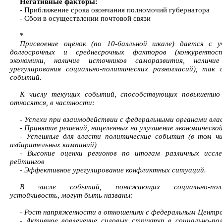
Негативные факторы:
- Приближение срока окончания полномочий губернатора
- Сбои в осуществлении почтовой связи
*
Присвоение оценок (по 10-балльной шкале) дается с у
долгосрочных и среднесрочных факторов (конкурентосп
экономики, наличие источников саморазвития, наличи
урегулирования социально-политических разногласий), так
событий.
К числу текущих событий, способствующих повышению 
относятся, в частности:
- Успехи при взаимодействии с федеральными органами вла
- Принятие решений, нацеленных на улучшение экономическо
- Успешные для власти политические события (в том ч
избирательных кампаний)
- Высокие оценки регионов по итогам различных иссле
рейтингов
- Эффективное урегулирование конфликтных ситуаций.
В числе событий, понижающих социально-поли
устойчивость, могут быть названы:
- Рост напряженности в отношениях с федеральным Центр
- Активное вовлечение силовых структур в социально-по