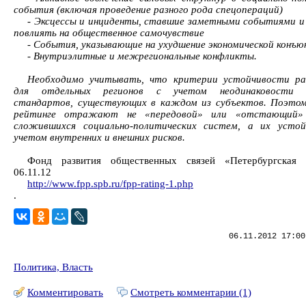
события (включая проведение разного рода спецопераций)
- Эксцессы и инциденты, ставшие заметными событиями и
повлиять на общественное самочувствие
- События, указывающие на ухудшение экономической конъ
- Внутриэлитные и межрегиональные конфликты.
Необходимо учитывать, что критерии устойчивости ра
для отдельных регионов с учетом неодинаковости 
стандартов, существующих в каждом из субъектов. Поэто
рейтинге отражают не «передовой» или «отстающий»
сложившихся социально-политических систем, а их устой
учетом внутренних и внешних рисков.
Фонд развития общественных связей «Петербургская п
06.11.12
http://www.fpp.spb.ru/fpp-rating-1.php
.
06.11.2012 17:00
Политика, Власть
Комментировать
Смотреть комментарии (1)