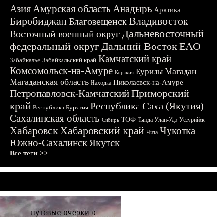
Азия
Амурская область
Анадырь
Арктика
Биробиджан
Владивосток
Благовещенск
Дальневосточный
Восточный военный округ
федеральный округ
Дальний Восток
ЕАО
Камчатский край
Забайкалье
Забайкальский край
Комсомольск-на-Амуре
Магадан
Курилы
Корякия
Магаданская область
Николаевск-на-Амуре
Находка
Приморский
Петропавловск-Камчатский
край
Республика Саха (Якутия)
Республика Бурятия
Сахалинская область
ТОФ
Тында
Улан-Удэ
Уссурийск
Сибирь
Хабаровск
Хабаровский край
Чукотка
Чита
Южно-Сахалинск
Якутск
Все теги >>