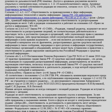
рукописи по дальневосточной (РФ) тематике. Доступ к архивным документам является
открытым в электронном виде, согласно п. 1 ст. 24 вышеобозначенного закона. Архивные
документы к частной собственности редакции не относятся, согласно ст.ст. 1275, 1276, 1306
Гражданского кодекса РФ
.
Согласно ч.2. п.3. ст.17 «Ответственность за правонарушения в сфере информации,
информационных технологий и защиты информации»
Закона РФ «Об информации,
информационных технологиях и о защите информации» (ФЗ-149 от 27.07.06 г.)
архив «Дебри-
ДВ», хранящий информацию, гражданско-правовую ответственность за распространение
информации не несет. Сайт и редакция основываются и работают на основании ст.8 «Право на
доступ к информации» ФЗ-149.
Согласно пп.3,4,6 ст.57 Закона РФ «О СМИ», «Редакция, главный редактор, журналист не несут
ответственности за распространение сведений, не соответствующих действительности и
порочащих честь и достоинство граждан и организаций, либо ущемляющих права и законные
интересы граждан, либо представляющих собой злоупотребление свободой массовой
информации и (или) правами журналиста: ...если они являются дословным воспроизведением
сообщений и материалов или их фрагментов, распространенных другим средством массовой
информации (а также сообщения, переданные в пресс-релизах и информация государственных,
общественных организаций и объединений), которое может быть установлено и привлечено к
ответственности за данное нарушение законодательства Российской Федерации о средствах
массовой информации».
Согласно абз.3, п.13 Постановления Пленума Верховного Суда РФ №16 от 15 июня 2010 года
«О практике применения судами Закона РФ «О средствах массовой информации», «по делам,
вытекающим из содержания распространенной информации, распространитель не является
надлежащим ответчиком, поскольку исходя из положений Закона РФ «О средствах массовой
информации» не вправе вмешиваться в деятельность редакции, в ходе которой определяется
содержание сообщений и материалов».
Воспользуйтесь «Правом на ответ» (ст.46 Закона РФ «О СМИ»).
«В соответствии с положением ч.3 ст.196 ГПК РФ, обязанность компенсации морального вреда
подлежит возложению на авторов, а по опубликованию опровержения, в порядке ч.2 ст.152 ГК
РФ - на учредителя и главного редактор», - из апелляционного определения Хабаровского
краевого суда от 22.08.2012 г. (дело №33-5325/2012) председательствующего И.И.Куликовой,
судей С.И.Дорожко, Н.В.Пестовой.
Мнения авторов материалов не всегда совпадают с позицией редакции. Редакция не вступает в
переписку с авторами.
Редакция не несет ответственность за содержание внешних ссылок и комментариев. За них
ответственны, соответственно, исключительно их правообладатели и авторы. Комментарии на
сайте приравнены к выражению мнения. Блоги и форум не входят в электронное периодическое
издание «Дебри-ДВ», ответственность за достоверность и наполняемость несут авторы.
Политические опросы/голосования проводятся согласно ч.2. ст.46 «Опросы общественного
мнения» Федерального закона от 12.06.2002 г. № 67-ФЗ «Об основных гарантиях
избирательных прав и права на участие в референдуме граждан Российской Федерации»;