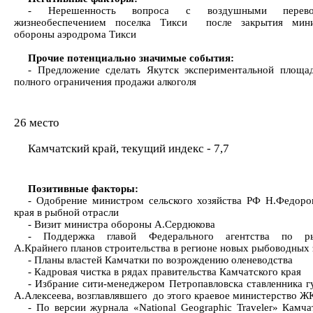
- Нерешенность вопроса с воздушными перев
жизнеобеспечением поселка Тикси после закрытия мини
обороны аэродрома Тикси
Прочие потенциально значимые события:
- Предложение сделать Якутск экспериментальной площа
полного ограничения продажи алкоголя
26 место
Камчатский край, текущий индекс - 7,7
Позитивные факторы:
- Одобрение министром сельского хозяйства РФ Н.Федор
края в рыбной отрасли
- Визит министра обороны А.Сердюкова
- Поддержка главой Федерального агентства по ры
А.Крайнего планов строительства в регионе новых рыбоводных 
- Планы властей Камчатки по возрождению оленеводства
- Кадровая чистка в рядах правительства Камчатского края
- Избрание сити-менеджером Петропавловска ставленника г
А.Алексеева, возглавлявшего до этого краевое министерство 
- По версии журнала «National Geographic Traveler» Камча