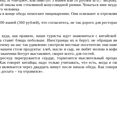
й). И «пи-цзю», или пиво (от 3 юаней или 10 рублей за 0,7 литров).
й пиалы или стеклянной конусовидной рюмки. Чокаться ими неудоб
о человека.
 в конце обеда помогают пищеварению. Они освежают и отрезвляют
0 юаней (360 рублей), что согласитесь, не так дорого для рестора
и куда, как правило, наши туристы идут знакомиться с китайско
а ставят блюда побольше. Иностранцы их и берут, не обращая в
очему на нас так удивленно смотрели местные посетители: они нав
нашем столе продукты: хлеб, масло и сыр, не любят молоко и кофе,
таканчики йогурт выставляют, скорее всего, для гостей.
ересчур перегружается сердце, тормозится мыслительный процес
 говорят китайцы, надо только учитывать, что есть, когда и с
включается через двадцать минут после начала обеда. Как говорит
 досыта – ты отравился».