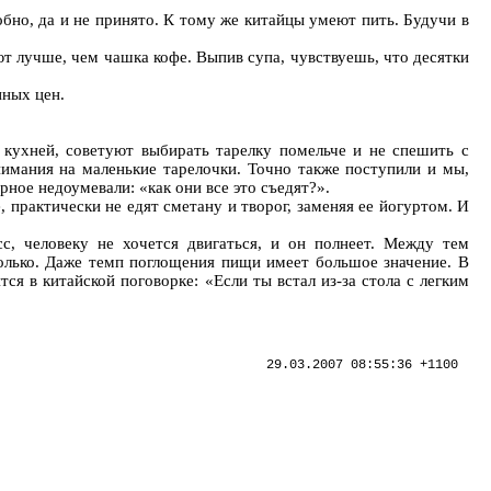
но, да и не принято. К тому же китайцы умеют пить. Будучи в
 лучше, чем чашка кофе. Выпив супа, чувствуешь, что десятки
нных цен.
й кухней, советуют выбирать тарелку помельче и не спешить с
нимания на маленькие тарелочки. Точно также поступили и мы,
ерное недоумевали: «как они все это съедят?».
 практически не едят сметану и творог, заменяя ее йогуртом. И
с, человеку не хочется двигаться, и он полнеет. Между тем
колько. Даже темп поглощения пищи имеет большое значение. В
ся в китайской поговорке: «Если ты встал из-за стола с легким
29.03.2007 08:55:36 +1100