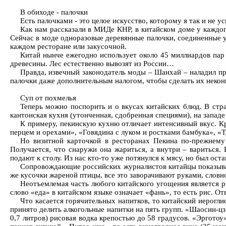
В обиходе - палочки
Есть палочками - это целое искусство, которому я так и не ус
Как нам рассказали в МИДе КНР, в китайском доме у каждог
Сейчас в моде одноразовые деревянные палочки, соединенные у 
каждом ресторане или закусочной.
Китай нынче ежегодно использует около 45 миллиардов пар
древесины. Лес естественно вывозят из России…
Правда, извечный законодатель моды – Шанхай – наладил п
палочки даже дополнительным налогом, чтобы сделать их некон
Суп от похмелья
Теперь можно поспорить и о вкусах китайских блюд. В стра
кантонская кухня (утонченная, сдобренная специями), на западе 
К примеру, пекинскую кухню отличает интенсивный вкус. Кр
перцем и орехами», «Говядина с луком и ростками бамбука», «Т
Но визитной карточкой в ресторанах Пекина по-прежнему 
Получается, что снаружи она жариться, а внутри – вариться. 
подают к столу. Из нас кто-то уже потянулся к мясу, но был ос
Сопровождающие российских журналистов китайцы показывают
же кусочки жареной птицы, все это заворачивают руками, словно
Неотъемлемая часть любого китайского угощения является рис
слово «еда» в китайском языке означает «фань», то есть рис. О
Что касается горячительных напитков, то китайский иерогл
принято делить алкогольные напитки на пять групп. «Шаосин-цзю
0,7 литров) рисовая водка крепостью до 58 градусов. «Эрготоу»