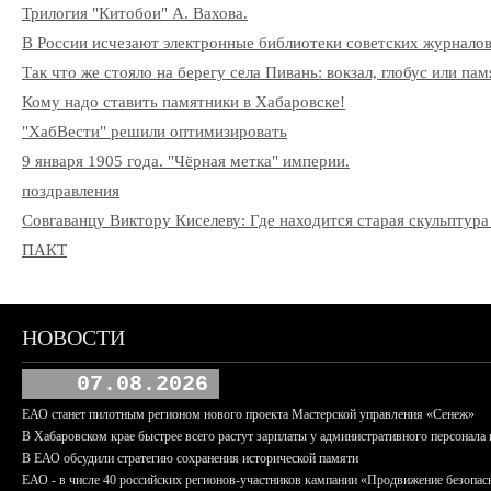
Трилогия "Китобои" А. Вахова.
В России исчезают электронные библиотеки советских журнало
Так что же стояло на берегу села Пивань: вокзал, глобус или па
Кому надо ставить памятники в Хабаровске!
"ХабВести" решили оптимизировать
9 января 1905 года. "Чёрная метка" империи.
поздравления
Совгаванцу Виктору Киселеву: Где находится старая скульптура
ПАКТ
НОВОСТИ
07.08.2026
ЕАО станет пилотным регионом нового проекта Мастерской управления «Сенеж»
В Хабаровском крае быстрее всего растут зарплаты у административного персонала 
В ЕАО обсудили стратегию сохранения исторической памяти
ЕАО - в числе 40 российских регионов-участников кампании «Продвижение безопас