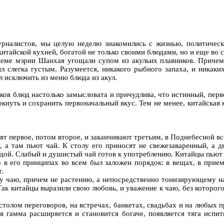
налистов, мы целую неделю знакомились с жизнью, политическ
китайской кухней, богатой не только своими блюдами, но и еще во 
ме мэрии Шанхая угощали супом из акульих плавников. Причем на
 слегка густым. Разумеется, никакого рыбного запаха, и никаки
л исключить из меню блюда из акул.
ков блюд настолько замысловата и причудлива, что истинный, перв
нуть и сохранить первоначальный вкус. Тем не менее, китайская к
ят первое, потом второе, и заканчивают третьим, в Поднебесной вс
, а там пьют чай. К столу его приносят не свежезаваренный, а 
одой. Слабый и душистый чай готов к употреблению. Китайцы пьют е
 в его принципах во всем был заложен порядок: в вещах, в прие
т.
у чаю, причем не растению, а непосредственно тонизирующему нап
к китайцы выразили свою любовь, и уважение к чаю, без которого 
а столом переговоров, на встречах, банкетах, свадьбах и на любых
ая гамма расширяется и становится богаче, появляется тяга испи