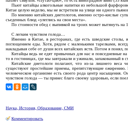
пахнет сивухой. «Путао-цзю», то есть виноградное вино (35 юане
Пьют китайцы алкогольные напитки из небольшой фарфорово
Китае целую неделю, мы не встретили на улице ни одного пьяног
По мнению китайских диетологов, именно остро-кислые супы
съеденных блюд «улеглись на свои места».
По стоимости обед с выпивкой на троих может вытянуть на 10
С легким чувством голода…
Именно в Китае, в ресторанах, где есть шведские столы, 
поглощением еды. Хотя, рядом с маленькими тарелками, всегд
накладывая себе от души всех китайских яств. Потом я понял, п
Китайцы ведь не едят привычных для нас и повседневные на 
то в гостиницах, где мы завтракали и ужинали, запакованный в с
Китайские диетологи полагают, что из-за лишнего веса ч
существуют простейшие приемы, препятствующие ожирению. Как
человеческом организме есть своего рода центр насыщения. Он 
чувством голода — ты принес благо своему здоровью, если поел
Наука, История, Образование, СМИ
Комментировать