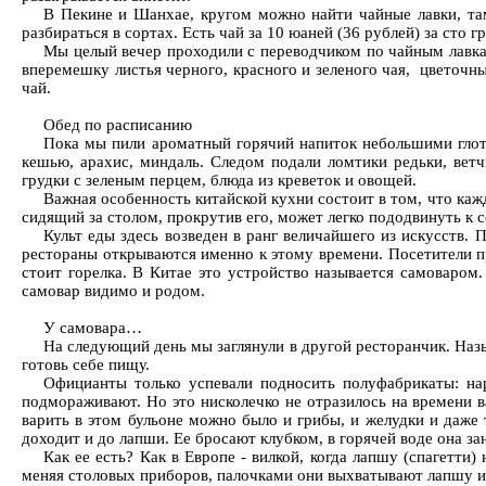
В Пекине и Шанхае, кругом можно найти чайные лавки, там
разбираться в сортах. Есть чай за 10 юаней (36 рублей) за сто 
Мы целый вечер проходили с переводчиком по чайным лавкам
вперемешку листья черного, красного и зеленого чая, цветочн
чай.
Обед по расписанию
Пока мы пили ароматный горячий напиток небольшими глотк
кешью, арахис, миндаль. Следом подали ломтики редьки, ветч
грудки с зеленым перцем, блюда из креветок и овощей.
Важная особенность китайской кухни состоит в том, что каж
сидящий за столом, прокрутив его, может легко пододвинуть к 
Культ еды здесь возведен в ранг величайшего из искусств. 
рестораны открываются именно к этому времени. Посетители пря
стоит горелка. В Китае это устройство называется самоваром.
самовар видимо и родом.
У самовара…
На следующий день мы заглянули в другой ресторанчик. Назыв
готовь себе пищу.
Официанты только успевали подносить полуфабрикаты: на
подмораживают. Но это нисколечко не отразилось на времени ва
варить в этом бульоне можно было и грибы, и желудки и даже т
доходит и до лапши. Ее бросают клубком, в горячей воде она за
Как ее есть? Как в Европе - вилкой, когда лапшу (спагет
меняя столовых приборов, палочками они выхватывают лапшу и бе