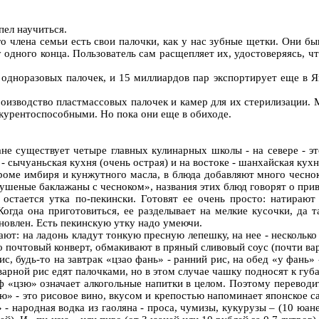
пел научиться.
о члена семьи есть свои палочки, как у нас зубные щетки. Они б
одного конца. Пользователь сам расщепляет их, удостоверяясь, что
 одноразовых палочек, и 15 миллиардов пар экспортирует еще в Я
роизводство пластмассовых палочек и камер для их стерилизации
курентоспособными. Но пока они еще в обиходе.
не существует четыре главных кулинарных школы - на севере - это
- сычуаньская кухня (очень острая) и на востоке - шанхайская кух
оме имбиря и кунжутного масла, в блюда добавляют много чеснока
ушеные баклажаны с чесноком», названия этих блюд говорят о привк
остается утка по-пекински. Готовят ее очень просто: натирают 
Когда она приготовиться, ее разделывает на мелкие кусочки, да 
тановлен. Есть пекинскую утку надо умеючи.
: на ладонь кладут тонкую пресную лепешку, на нее - несколько н
 почтовый конверт, обмакивают в пряный сливовый соус (почти варен
, будь-то на завтрак «цзао фань» - ранний рис, на обед «у фань» 
тварной рис едят палочками, но в этом случае чашку подносят к губ
иф «цзю» означает алкогольные напитки в целом. Поэтому перевод
» - это рисовое вино, вкусом и крепостью напоминает японское са
 - народная водка из гаоляна - проса, чумизы, кукурузы – (10 юане