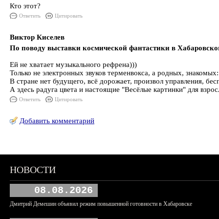
Кто этот?
Ответить
Цитировать
Виктор Киселев
По поводу выставки космической фантастики в Хабаровско
Ей не хватает музыкального рефрена)))
Только не электронных звуков терменвокса, а родных, знакомых:
В стране нет будущего, всё дорожает, произвол управления, бесп
А здесь радуга цвета и настоящие "Весёлые картинки" для взрос
Ответить
Цитировать
Добавить комментарий
НОВОСТИ
08.08.2026
Дмитрий Демешин объявил режим повышенной готовности в Хабаровске