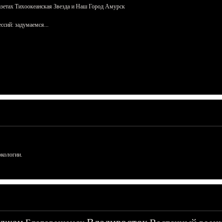
азетах Тихоокеанская Звезда и Наш Город Амурск
сий: задумаемся...
ркологии.