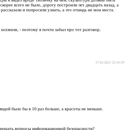
туры и видел вроде табличку на ней, скульптура должна быть
корее всего не было, дорогу построили лет двадцать назад, а
ассказали и попросили узнать, а это отнюдь не мои места.
хохмили, - поэтому я почти забыл про тот разговор.
17.02.2021 23:10:59
 людей было бы в 10 раз больше, а красоты не меньше.
ешать вопросы информационной безопасности?