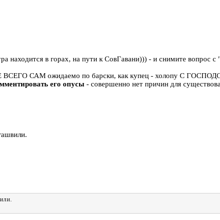
ра находится в горах, на пути к СовГавани))) - и снимите вопрос
Е ВСЕГО САМ ожидаемо по барски, как купец - холопу С ГОСП
омментировать его опусы
- совершенно нет причин для существован
гашвили.
или.