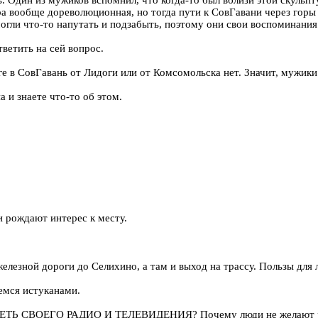
ь. Один из мужиков вспомнил, что когда-то был вблизи этой скульп
а вообще дореволюционная, но тогда пути к СовГавани через горы с
ли что-то напутать и подзабыть, поэтому они свои воспоминания р
ветить на сей вопрос.
е в СовГавань от Лидоги или от Комсомольска нет. Значит, мужики 
 и знаете что-то об этом.
 рождают интерес к месту.
 железной дороги до Селихино, а там и выход на трассу. Пользы для
емся истуканами.
МЕТЬ СВОЕГО РАДИО И ТЕЛЕВИДЕНИЯ? Почему люди не желают р