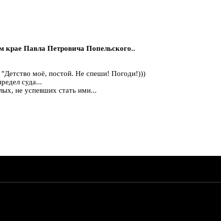
м крае Павла Петровича Попельского..
 "Детство моё, постой. Не спеши! Погоди!)))
редел суда...
лых, не успевших стать ими...