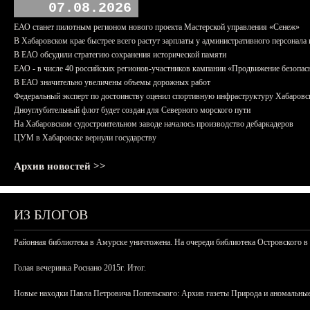
07.08.2026
ЕАО станет пилотным регионом нового проекта Мастерской управления «Сенеж»
В Хабаровском крае быстрее всего растут зарплаты у административного персонала 
В ЕАО обсудили стратегию сохранения исторической памяти
ЕАО - в числе 40 российских регионов-участников кампании «Продвижение безопас
В ЕАО значительно увеличены объемы дорожных работ
Федеральный эксперт по достоинству оценил спортивную инфраструктуру Хабаровс
Дноуглубительный флот будет создан для Северного морского пути
На Хабаровском судостроительном заводе началось производство дебаркадеров
ЦУМ в Хабаровске вернули государству
Архив новостей >>
ИЗ БЛОГОВ
Районная библиотека в Амурске уничтожена. На очереди библиотека Островского в
Голая вечеринка Роснано 2015г. Итог.
Новые находки Павла Петровича Попельского: Архив газеты Природа и аномальные