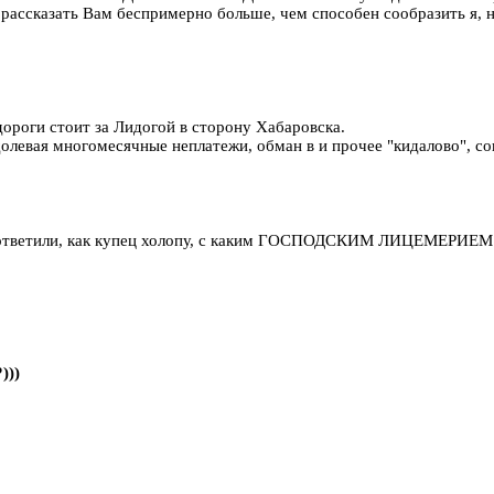
ы рассказать Вам беспримерно больше, чем способен сообразить я,
ороги стоит за Лидогой в сторону Хабаровска.
одолевая многомесячные неплатежи, обман в и прочее "кидалово", с
не ответили, как купец холопу, с каким ГОСПОДСКИМ ЛИЦЕМЕРИЕМ.
)))