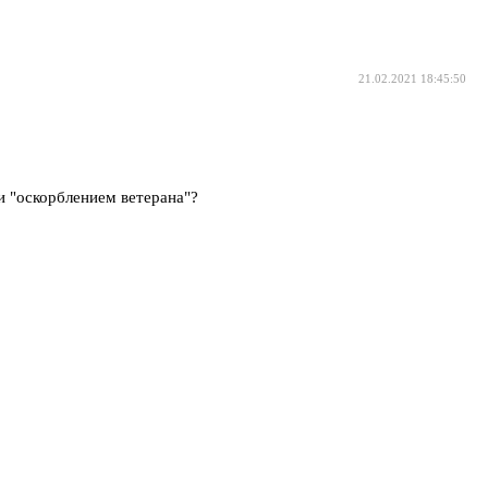
21.02.2021 18:45:50
и "оскорблением ветерана"?