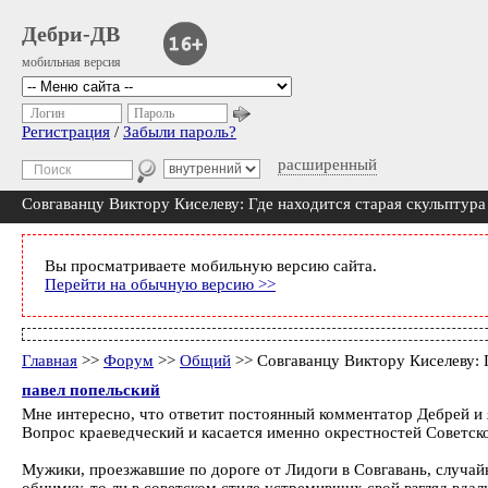
Дебри-ДВ
мобильная версия
Логин
Пароль
Регистрация
/
Забыли пароль?
расширенный
Совгаванцу Виктору Киселеву: Где находится старая скульптура
Вы просматриваете мобильную версию сайта.
Перейти на обычную версию >>
Главная
>>
Форум
>>
Общий
>> Совгаванцу Виктору Киселеву: Г
павел попельский
Мне интересно, что ответит постоянный комментатор Дебрей и 
Вопрос краеведческий и касается именно окрестностей Советско
Мужики, проезжавшие по дороге от Лидоги в Совгавань, случай