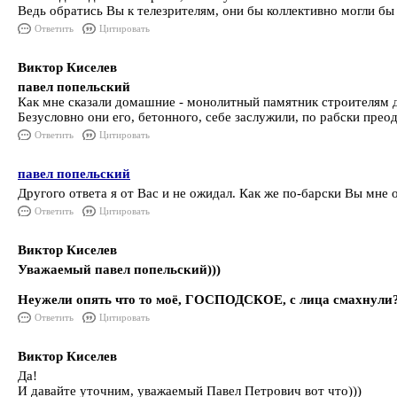
Ведь обратись Вы к телезрителям, они бы коллективно могли б
Ответить
Цитировать
Виктор Киселев
павел попельский
Как мне сказали домашние - монолитный памятник строителям д
Безусловно они его, бетонного, себе заслужили, по рабски пре
Ответить
Цитировать
павел попельский
Другого ответа я от Вас и не ожидал. Как же по-барски Вы м
Ответить
Цитировать
Виктор Киселев
Уважаемый
павел попельский
)))
Неужели опять что то моё, ГОСПОДСКОЕ, с лица смахнули?
Ответить
Цитировать
Виктор Киселев
Да!
И давайте уточним, уважаемый Павел Петрович вот что)))