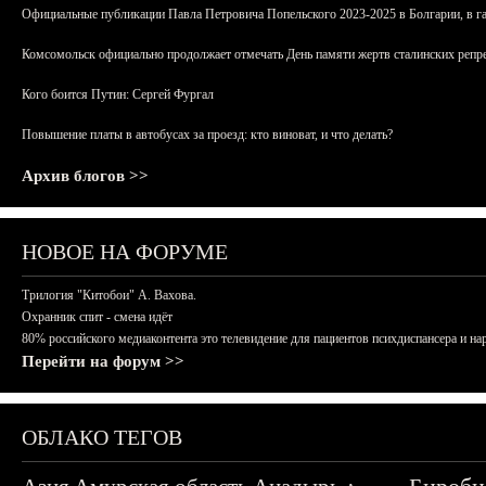
Официальные публикации Павла Петровича Попельского 2023-2025 в Болгарии, в г
Комсомольск официально продолжает отмечать День памяти жертв сталинских репрес
Кого боится Путин: Сергей Фургал
Повышение платы в автобусах за проезд: кто виноват, и что делать?
Архив блогов >>
НОВОЕ НА ФОРУМЕ
Трилогия "Китобои" А. Вахова.
Охранник спит - смена идёт
80% российского медиаконтента это телевидение для пациентов психдиспансера и на
Перейти на форум >>
ОБЛАКО ТЕГОВ