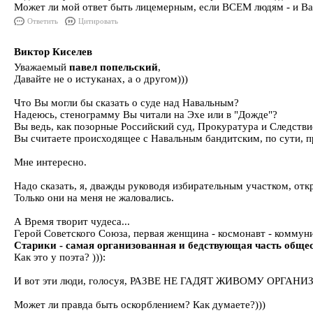
Может ли мой ответ быть лицемерным, если ВСЕМ людям - и
Ответить
Цитировать
Виктор Киселев
Уважаемый
павел попельский
,
Давайте не о истуканах, а о другом)))
Что Вы могли бы сказать о суде над Навальным?
Надеюсь, стенограмму Вы читали на Эхе или в "Дожде"?
Вы ведь, как позорные Российский суд, Прокуратура и Следств
Вы считаете происходящее с Навальным бандитским, по сути, 
Мне интересно.
Надо сказать, я, дважды руководя избирательным участком, отк
Только они на меня не жаловались.
А Время творит чудеса...
Герой Советского Союза, первая женщина - космонавт - коммуни
Старики - самая организованная и бедствующая часть общес
Как это у поэта? ))):
И вот эти люди, голосуя, РАЗВЕ НЕ ГАДЯТ ЖИВОМУ ОРГАН
Может ли правда быть оскорблением? Как думаете?)))