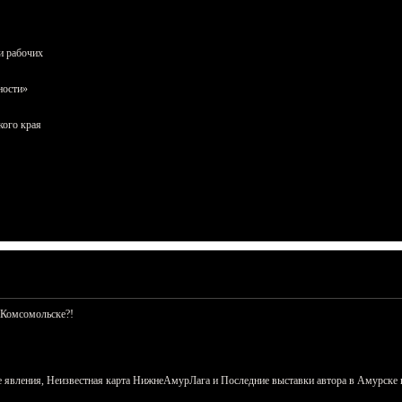
и рабочих
ности»
кого края
 Комсомольске?!
 явления, Неизвестная карта НижнеАмурЛага и Последние выставки автора в Амурске 