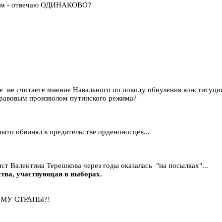
 Вам - отвечаю ОДИНАКОВО?
ие не считаете мнение Навального по поводу обнуления конституци
правовым произволом путинского режима?
рыто обвинял в предательстве орденоносцев...
ст Валентина Терешкова через годы оказалась "на посылках"...
тва, участвующая в выборах.
ИЗМУ СТРАНЫ?!