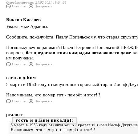
Отредактировано 21.02.2021 19:04:03
Ответить
Цитировать
Виктор Киселев
Уважаемые Админы.
Сообщите, пожалуйста, Павлу Попельскому, что старая скульпту
Поскольку вечно ранимый Павел Петрович Попельский ПРЕЖД
вопросы,
без предоставления камрадам возможности даже к
им получены.
Ответить
Цитировать
гость и д.Ким
5 марта в 1953 году откинул коньки кровавый тиран Иосиф Джу
Напоминаем, что помер тот - помрёт и этот!!!
Ответить
Цитировать
реалист
гость и д.Ким
5 марта в 1953 году откинул коньки кровавый тиран Иосиф Джугашв
Напоминаем, что помер тот - помрёт и этот!!!