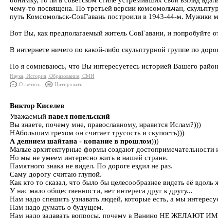
обнимку, то ли в советском стиле устремивших свой взгляд вдал
чему-то посвящена. По третьей версии комсомольчан, скульптур
путь Комсомольск-СовГавань построили в 1943-44-м. Мужики мог
Вот Вы, как предполагаемый житель СовГавани, и попробуйте от
В интернете ничего по какой-либо скульптурной группе по дорог
Но я сомневаюсь, что Вы интересуетесь историей Вашего района
Наука, История, Образование, СМИ
Ответить
Цитировать
Виктор Киселев
Уважаемый
павел попельский
Вы знаете, почему мне, православному, нравится Ислам?)))
НАбольшим грехом он считает трусость и скупость)))
А деянием шайтана - копание в прошлом
)))
Малые архитектурные формы создают достопримечательности и
Но мы не умеем интересно жить в нашей стране.
Памятного знака не видел. По дороге ездил не раз.
Саму дорогу считаю глупой.
Как кто то сказал, что было бы целесообразнее видеть её вдоль
У нас мало общественности, нет интереса друг к другу...
Нам надо спешить узнавать людей, которые есть, а мы интересу
Нам надо думать о будущем.
Нам надо задавать вопросы, почему в Ванино НЕ ЖЕЛАЮТ И