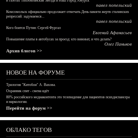
в газетах Тихоокеанская Звезда и Наш Город Амурск
павел попельский
Комсомольск официально продолжает отмечать День памяти жертв сталинских
репрессий: задумаемся...
павел попельский
Кого боится Путин: Сергей Фургал
Евгений Афанасьев
Повышение платы в автобусах за проезд: кто виноват, и что делать?
Олег Паньков
Архив блогов >>
НОВОЕ НА ФОРУМЕ
Трилогия "Китобои" А. Вахова.
Охранник спит - смена идёт
80% российского медиаконтента это телевидение для пациентов психдиспансера
и наркологии.
Перейти на форум >>
ОБЛАКО ТЕГОВ