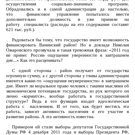
осуществления социально-значимых программ.
Обрадовались и в самой администрации да настолько,
что финансовое управление попыталось ввести
дополнительно должность и уже приняли на
работу специалиста (расходы на его содержание составят
621 тыс. руб.).
Радоваться бы тому, что государство имеет возможность
финансировать Ванинский район! Но в докладе Николая
Ожаровского прозвучала и такая тревожная фраза: «2011 год
не принес России ощущение уверенности в завтрашнем
дне...» Как это расценивать?
С одной стороны - район получает от государства
огромную сумму, а с другой стороны у главы администрации
имеются какие-то «ощущения неуверенности» в завтрашнем
дне. Имеет ли моральное право человек с такими мыслями об
экономическом потенциале государства, из рук которого он
лично «кормится», вообще работать в государственной
структуре? Ведь в его функции входит идеологическая
работа с населением. И от того, как будет вестись эта
работа, зависит активность населения и его участие в
развитии района. А эта активность известна.
Примером ей стали выборы депутатов Государственной
Думы РФ 4 декабря 2011 года и выборы Президента РФ,