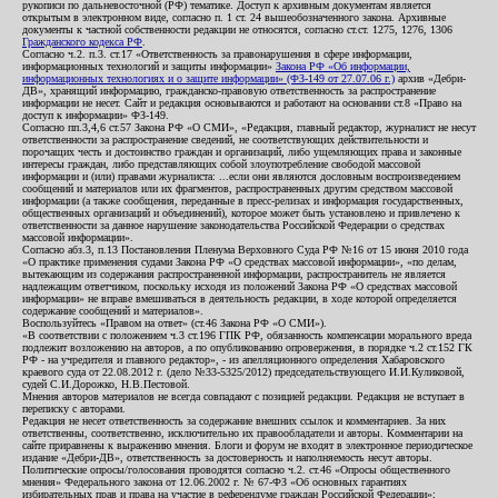
рукописи по дальневосточной (РФ) тематике. Доступ к архивным документам является
открытым в электронном виде, согласно п. 1 ст. 24 вышеобозначенного закона. Архивные
документы к частной собственности редакции не относятся, согласно ст.ст. 1275, 1276, 1306
Гражданского кодекса РФ
.
Согласно ч.2. п.3. ст.17 «Ответственность за правонарушения в сфере информации,
информационных технологий и защиты информации»
Закона РФ «Об информации,
информационных технологиях и о защите информации» (ФЗ-149 от 27.07.06 г.)
архив «Дебри-
ДВ», хранящий информацию, гражданско-правовую ответственность за распространение
информации не несет. Сайт и редакция основываются и работают на основании ст.8 «Право на
доступ к информации» ФЗ-149.
Согласно пп.3,4,6 ст.57 Закона РФ «О СМИ», «Редакция, главный редактор, журналист не несут
ответственности за распространение сведений, не соответствующих действительности и
порочащих честь и достоинство граждан и организаций, либо ущемляющих права и законные
интересы граждан, либо представляющих собой злоупотребление свободой массовой
информации и (или) правами журналиста: ...если они являются дословным воспроизведением
сообщений и материалов или их фрагментов, распространенных другим средством массовой
информации (а также сообщения, переданные в пресс-релизах и информация государственных,
общественных организаций и объединений), которое может быть установлено и привлечено к
ответственности за данное нарушение законодательства Российской Федерации о средствах
массовой информации».
Согласно абз.3, п.13 Постановления Пленума Верховного Суда РФ №16 от 15 июня 2010 года
«О практике применения судами Закона РФ «О средствах массовой информации», «по делам,
вытекающим из содержания распространенной информации, распространитель не является
надлежащим ответчиком, поскольку исходя из положений Закона РФ «О средствах массовой
информации» не вправе вмешиваться в деятельность редакции, в ходе которой определяется
содержание сообщений и материалов».
Воспользуйтесь «Правом на ответ» (ст.46 Закона РФ «О СМИ»).
«В соответствии с положением ч.3 ст.196 ГПК РФ, обязанность компенсации морального вреда
подлежит возложению на авторов, а по опубликованию опровержения, в порядке ч.2 ст.152 ГК
РФ - на учредителя и главного редактор», - из апелляционного определения Хабаровского
краевого суда от 22.08.2012 г. (дело №33-5325/2012) председательствующего И.И.Куликовой,
судей С.И.Дорожко, Н.В.Пестовой.
Мнения авторов материалов не всегда совпадают с позицией редакции. Редакция не вступает в
переписку с авторами.
Редакция не несет ответственность за содержание внешних ссылок и комментариев. За них
ответственны, соответственно, исключительно их правообладатели и авторы. Комментарии на
сайте приравнены к выражению мнения. Блоги и форум не входят в электронное периодическое
издание «Дебри-ДВ», ответственность за достоверность и наполняемость несут авторы.
Политические опросы/голосования проводятся согласно ч.2. ст.46 «Опросы общественного
мнения» Федерального закона от 12.06.2002 г. № 67-ФЗ «Об основных гарантиях
избирательных прав и права на участие в референдуме граждан Российской Федерации»;