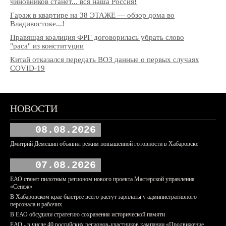
чиновников станет... вся наша Россия!
Гараж в квартире на 38 ЭТАЖЕ — обзор дома во
Владивостоке...!
Правящая коалиция ФРГ договорилась убрать слово
"раса" из конституции
Китай отказался передать ВОЗ данные о первых случаях
COVID-19
НОВОСТИ
08.08.2026
Дмитрий Демешин объявил режим повышенной готовности в Хабаровске
07.08.2026
ЕАО станет пилотным регионом нового проекта Мастерской управления
«Сенеж»
В Хабаровском крае быстрее всего растут зарплаты у административного
персонала и рабочих
В ЕАО обсудили стратегию сохранения исторической памяти
ЕАО - в числе 40 российских регионов-участников кампании «Продвижение