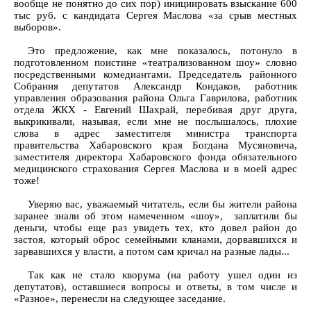
вообще не понятно до сих пор) инициировать взыскание 600
тыс руб. с кандидата Сергея Маслова «за срыв местных
выборов».
Это предложение, как мне показалось, потонуло в
подготовленном поистине «театрализованном шоу» словно
посредственными комедиантами. Председатель районного
Собрания депутатов Александр Кондаков, работник
управления образования района Ольга Гаврилова, работник
отдела ЖКХ - Евгений Шахрай, перебивая друг друга,
выкрикивали, называя, если мне не послышалось, плохие
слова в адрес заместителя министра транспорта
правительства Хабаровского края Богдана Мусяновича,
заместителя директора Хабаровского фонда обязательного
медицинского страхования Сергея Маслова и в моей адрес
тоже!
Уверяю вас, уважаемый читатель, если бы жители района
заранее знали об этом намеченном «шоу», заплатили бы
деньги, чтобы еще раз увидеть тех, кто довел район до
застоя, который оброс семейными кланами, дорвавшихся и
зарвавшихся у власти, а потом сам кричал на разные лады...
Так как не стало кворума (на работу ушел один из
депутатов), оставшиеся вопросы и ответы, в том числе и
«Разное», перенесли на следующее заседание.