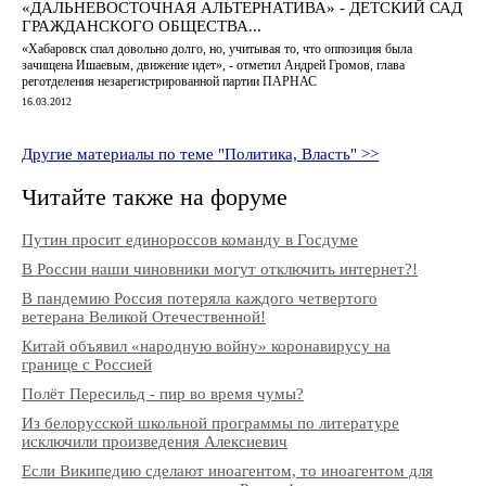
« ДАЛЬНЕВОСТОЧНАЯ АЛЬТЕРНАТИВА» - ДЕТСКИЙ САД
ГРАЖДАНСКОГО ОБЩЕСТВА...
«Хабаровск спал довольно долго, но, учитывая то, что оппозиция была
зачищена Ишаевым, движение идет», - отметил Андрей Громов, глава
реготделения незарегистрированной партии ПАРНАС
16.03.2012
Другие материалы по теме "Политика, Власть" >>
Читайте также на форуме
Путин просит единороссов команду в Госдуме
В России наши чиновники могут отключить интернет?!
В пандемию Россия потеряла каждого четвертого
ветерана Великой Отечественной!
Китай объявил «народную войну» коронавирусу на
границе с Россией
Полёт Пересильд - пир во время чумы?
Из белорусской школьной программы по литературе
исключили произведения Алексиевич
Если Википедию сделают иноагентом, то иноагентом для