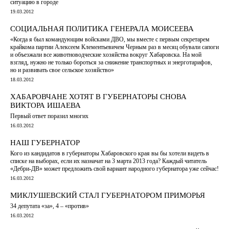
ситуацию в городе
19.03.2012
СОЦИАЛЬНАЯ ПОЛИТИКА ГЕНЕРАЛА МОИСЕЕВА
«Когда я был командующим войсками ДВО, мы вместе с первым секретарем
крайкома партии Алексеем Клементьевичем Черным раз в месяц обували сапоги
и объезжали все животноводческие хозяйства вокруг Хабаровска. На мой
взгляд, нужно не только бороться за снижение транспортных и энерготарифов,
но и развивать свое сельское хозяйство»
18.03.2012
ХАБАРОВЧАНЕ ХОТЯТ В ГУБЕРНАТОРЫ СНОВА
ВИКТОРА ИШАЕВА
Первый ответ поразил многих
16.03.2012
НАШ ГУБЕРНАТОР
Кого из кандидатов в губернаторы Хабаровского края вы бы хотели видеть в
списке на выборах, если их назначат на 3 марта 2013 года? Каждый читатель
«Дебри-ДВ» может предложить свой вариант народного губернатора уже сейчас!
16.03.2012
МИКЛУШЕВСКИЙ СТАЛ ГУБЕРНАТОРОМ ПРИМОРЬЯ
34 депутата «за», 4 – «против»
16.03.2012