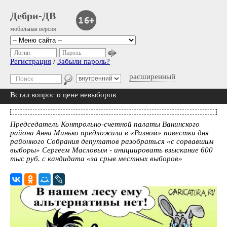
Дебри-ДВ
мобильная версия
Логин
Пароль
Регистрация
/
Забыли пароль?
расширенный
Встал вопрос о цене невыборов
Председатель Контрольно-счетной палаты Ванинского
района Анна Минько предложила в «Разном» повестки дня
районного Собрания депутатов разобраться «с сорвавшим
выборы» Сергеем Масловым - инициировать взыскание 600
тыс руб. с кандидата «за срыв местных выборов»