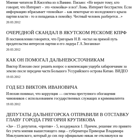
Мнение читателя В.Киселёва из п.Ванино. Письмо: «Не верьте тому, кто
говорит, что Интернет – это «помойка» и все! Ложь. Интернет бесстрастен. Если
информацию вбрасывает «помойка» – как некоторые из молодежного крыла
партии власти - то и попадаешь в помойку. Честный человек разберется...»
20.03.2012
ОЧЕРЕДНОЙ СКАНДАЛ В ЯКУТСКОМ РЕСКОМЕ КПРФ
В постановлении говорится, что Григорьев Н.В. «встал на прямой путь
предательства интересов партии и его лидера Г.А.Зюганова»
20.03.2012
КАК ОН ПОМОГАЛ ДАЛЬНЕВОСТОЧНИКАМ
Виктор Илюхин смог решить вопрос о компенсации ущерба хабаровчанам за
землю после передачи части Большого Уссурийского острова Китаю. ВИДЕО
19.03.2012
ГОД БЕЗ ВИКТОРА ИВАНОВИЧА
Илюхин понимал, что коррупция — система преступного обогащения
чиновников с использованием государственных служащих и криминалитета
19.03.2012
ДЕПУТАТЫ ДАЛЬНЕГОРСКА ОТПРАВИЛИ В ОТСТАВКУ
ГЛАВУ ГОРОДА ГРИГОРИЯ КРУТИКОВА
«За» - 15 депутатов, «против» - 5, воздержался 1. Причем, решение это принято
без учета мнения вышестоящего лица – губернатора Приморья Владимира
Миклушевского, который до сих пор официально никак не откликнулся на