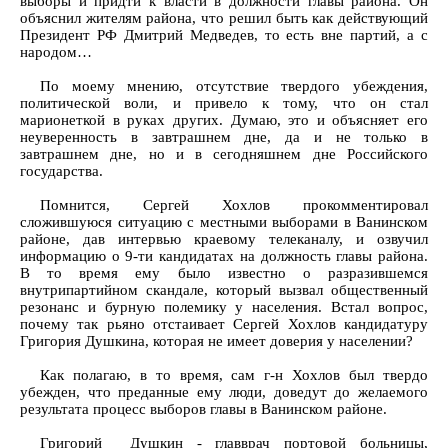
выборы и придти к власти в должности главы района. Он
объяснил жителям района, что решил быть как действующий
Президент РФ Дмитрий Медведев, то есть вне партий, а с
народом…
По моему мнению, отсутствие твердого убеждения,
политической воли, и привело к тому, что он стал
марионеткой в руках других. Думаю, это и объясняет его
неуверенность в завтрашнем дне, да и не только в
завтрашнем дне, но и в сегодняшнем дне Российского
государства.
Помнится, Сергей Хохлов прокомментировал
сложившуюся ситуацию с местными выборами в Ванинском
районе, дав интервью краевому телеканалу, и озвучил
информацию о 9-ти кандидатах на должность главы района.
В то время ему было известно о разразившемся
внутрипартийном скандале, который вызвал общественный
резонанс и бурную полемику у населения. Встал вопрос,
почему так рьяно отстаивает Сергей Хохлов кандидатуру
Григория Душкина, которая не имеет доверия у населении?
Как полагаю, в то время, сам г-н Хохлов был твердо
убежден, что преданные ему люди, доведут до желаемого
результата процесс выборов главы в Ванинском районе.
Григорий Душкин - главврач портовой больницы,