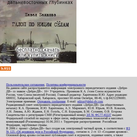
Пользовательское соглашение
,
Политика конфиденциальности
На данном сайте распространяется информация электронного периодического издания «Дебри-
ДВ» со знаком «Дебри-ДВ». 16+ Учредитель: Пронякин К.А. (член Союза журналистов
России, член Союза писателей России). Главный редактор: Харитонова И.Ю. Адрес редакции:
680032, Хабаровский край, Хабаровск, проспект 60-летия Октября, 88-46, т./ф.84212296081.
Электронная приемная:
Отправить сообщение
. E-mail:
editor@debri-dv.com
Редакционный совет электронного периодического издания «Дебри-ДВ» (на общественных
началах): К.А. Пронякин, И.Ю. Харитонова, А.Э. Мирмович, Ю.Н. Юрьев, Ю.В. Ковалев,
Л.Н. Левина, А.Ю. Жданов, Е.Н. Голубь, С.Н. Бурындин, Б.М. Сухинин, О.В. Егорова
Свидетельство о регистрации СМИ (Регистрационный номер)
ЭЛ № ФС77-45537
выдано
Федеральной службой по надзору в сфере связи, информационных технологий и массовых
коммуникаций (Роскомнадзор) 16.06.2011 г. Территория распространения: Российская
Федерация, зарубежные страны.
В 2006 г. проект «Дебри-ДВ» был создан как электронный частный архив, в соответствии с
ФЗ
№ 125 «Об архивном деле в Российской Федерации»
, согласно п. 2 ст. 13 «Создание архивов».
Основной фонд архива составляют публикации газет и журналов, изданные книги, а также