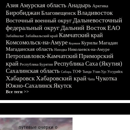
Азия
Амурская область
Анадырь
Арктика
Биробиджан
Владивосток
Благовещенск
Дальневосточный
Восточный военный округ
федеральный округ
Дальний Восток
ЕАО
Камчатский край
Забайкалье
Забайкальский край
Комсомольск-на-Амуре
Магадан
Курилы
Корякия
Магаданская область
Николаевск-на-Амуре
Находка
Приморский
Петропавловск-Камчатский
край
Республика Саха (Якутия)
Республика Бурятия
Сахалинская область
ТОФ
Тында
Улан-Удэ
Уссурийск
Сибирь
Хабаровск
Хабаровский край
Чукотка
Чита
Южно-Сахалинск
Якутск
Все теги >>