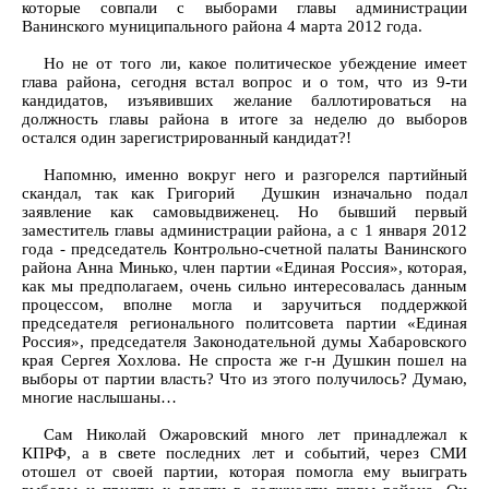
которые совпали с выборами главы администрации
Ванинского муниципального района 4 марта 2012 года.
Но не от того ли, какое политическое убеждение имеет
глава района, сегодня встал вопрос и о том, что из 9-ти
кандидатов, изъявивших желание баллотироваться на
должность главы района в итоге за неделю до выборов
остался один зарегистрированный кандидат?!
Напомню, именно вокруг него и разгорелся партийный
скандал, так как Григорий Душкин изначально подал
заявление как самовыдвиженец. Но бывший первый
заместитель главы администрации района, а с 1 января 2012
года - председатель Контрольно-счетной палаты Ванинского
района Анна Минько, член партии «Единая Россия», которая,
как мы предполагаем, очень сильно интересовалась данным
процессом, вполне могла и заручиться поддержкой
председателя регионального политсовета партии «Единая
Россия», председателя Законодательной думы Хабаровского
края Сергея Хохлова. Не спроста же г-н Душкин пошел на
выборы от партии власть? Что из этого получилось? Думаю,
многие наслышаны…
Сам Николай Ожаровский много лет принадлежал к
КПРФ, а в свете последних лет и событий, через СМИ
отошел от своей партии, которая помогла ему выиграть