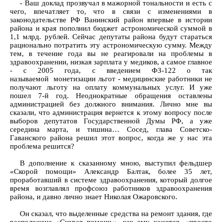
- Ваш доклад прозвучал в мажорной тональности и есть с
чего, впечатляет то, что в связи с изменениями в
законодательстве РФ Ванинский район впервые в истории
района и края пополнил бюджет астрономической суммой в
1,1 млрд. рублей. Сейчас депутаты района будут стараться
рационально потратить эту астрономическую сумму. Между
тем, в течение года вы не реагировали на проблемы в
здравоохранении, низкая зарплата у медиков, а самое главное
- с 2005 года, с введением ФЗ-122 о так
называемой монетизации льгот - медицинские работники не
получают льготу на оплату коммунальных услуг. И уже
пошел 7-й год. Неоднократные обращения оставлены
администрацией без должного внимания. Лично мне вы
сказали, что администрация вернется к этому вопросу после
выборов депутатов Государственной Думы РФ, а уже
середина марта, и тишина… Сосед, глава Советско-
Гаванского района решил этот вопрос, когда же у нас эта
проблема решится?
В дополнение к сказанному мною, выступил фельдшер
«Скорой помощи» Александр Балтак, более 35 лет,
проработавший в системе здравоохранения, который долгое
время возглавлял профсоюз работников здравоохранения
района, и давно лично знает Николая Ожаровского.
Он сказал, что выделенные средства на ремонт здания, где