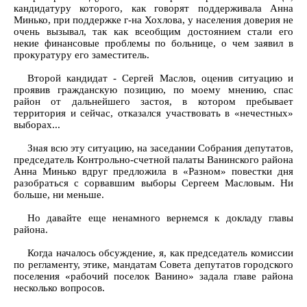
кандидатуру которого, как говорят поддерживала Анна
Минько, при поддержке г-на Хохлова, у населения доверия не
очень вызывал, так как всеобщим достоянием стали его
некие финансовые проблемы по больнице, о чем заявил в
прокуратуру его заместитель.
Второй кандидат - Сергей Маслов, оценив ситуацию и
проявив гражданскую позицию, по моему мнению, спас
район от дальнейшего застоя, в котором пребывает
территория и сейчас, отказался участвовать в «нечестных»
выборах...
Зная всю эту ситуацию, на заседании Собрания депутатов,
председатель Контрольно-счетной палаты Ванинского района
Анна Минько вдруг предложила в «Разном» повестки дня
разобраться с сорвавшим выборы Сергеем Масловым. Ни
больше, ни меньше.
Но давайте еще ненамного вернемся к докладу главы
района.
Когда началось обсуждение, я, как председатель комиссии
по регламенту, этике, мандатам Совета депутатов городского
поселения «рабочий поселок Ванино» задала главе района
несколько вопросов.