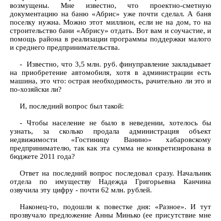
возмущены. Мне известно, что проектно-сметную
документацию на баню «Абрис» уже почти сделал. А баня
поселку нужна. Можно этот миллион, если не на дом, то на
строительство бани «Абрису» отдать. Вот вам и соучастие, и
помощь района в реализации программы поддержки малого
и среднего предпринимательства.
- Известно, что 3,5 млн. руб. финуправление закладывает
на приобретение автомобиля, хотя в администрации есть
машина, это что: острая необходимость, рачительно ли это и
по-хозяйски ли?
И, последний вопрос был такой:
- Чтобы население не было в неведении, хотелось бы
узнать, за сколько продала администрация объект
недвижимости «Гостиницу Ванино» хабаровскому
предпринимателю, так как эта сумма не конкретизирована в
бюджете 2011 года?
Ответ на последний вопрос последовал сразу. Начальник
отдела по имуществу Надежда Григорьевна Канчина
озвучила эту цифру - почти 62 млн. рублей.
Наконец-то, подошли к повестке дня: «Разное». И тут
прозвучало предложение Анны Минько (ее присутствие мне