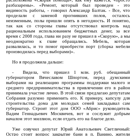
расположена «Скорая помощь», как ему кажется, «просто
разбазарены». «Ремонт, который был проведен - это
видимость работы, - говорил Александр Балтак. - Все, что
проделали с заменой прогнивших полов, осталось
неизменным, полы пришли опять в негодность. И понятно,
так как со стороны главы отсутствовал контроль над
рациональным использованием бюджетных денег, за все
время с 2008 года, глава ни разу не пришел в «Скорую», а мы
неоднократно к главе обращались. Мебель, которая
развалилась, и то помог приобрести порт (сборка мебели
производилась перед выборами)».
Но я продолжила дальше:
- Видела, что пришел 1 млн. руб. обещанный
губернатором Вячеславом Шпортом, перед думскими
выборами на реализацию программы поддержки малого и
среднего предпринимательства в привлечении его в район
принимала участие лично. В этой связи предлагаю депутатам
Собрания разумно применить его. К примеру, капсулу для
строительства дома для молодых семей закладывал сам
губернатор. Строит этот дом ООО «Абрис» руководитель
Вадим Геннадьевич Москвичев, вот и сослужит добрым
началом этот миллион, если отдать его на благое дело.
Уже озвучил депутат Юрий Анатольевич Светличный:
Остро стоит вопрос закрытие бани в п. Ванино, жители