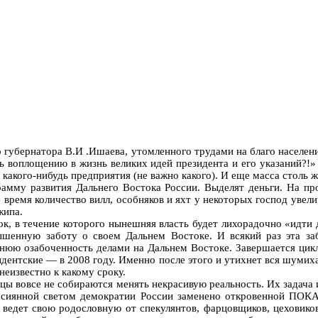
губернатора В.И .Ишаева, утомленного трудами на благо населения
ть воплощению в жизнь великих идей президента и его указаний?
 какого-нибудь предприятия (не важно какого). И еще масса столь
мму развития Дальнего Востока России. Выделят деньги. На пров
е время количество вилл, особняков и яхт у некоторых господ уве
жипа.
, в течение которого нынешняя власть будет лихорадочно «идти до
вышенную заботу о своем Дальнем Востоке. И всякий раз эта за
нюю озабоченность делами на Дальнем Востоке. Завершается цик
идентские — в 2008 году. Именно после этого и утихнет вся шумих
еизвестно к какому сроку.
яльцы вовсе не собираются менять некрасивую реальность. Их за
янной светом демократии России заменено откровенной ПОКАЗ
та ведет свою родословную от спекулянтов, фарцовщиков, цеховик