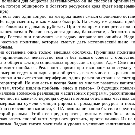
о полезной для общества деятельностью он не способен органическ
роза потери обширного и богатого ресурсами края будет непреры
ирь).
 есть еще один вопрос, на котором имеет смысл специально остан
. Ее надо сменить, и как можно быстрей. На смену им должна при
 ее ближних и дальних рубежах. При этом прямо говорится или т
о капитализм в России получился диким, бандитским, абсолютно п
чу России они понимают как задачу исправления ошибки. Надо,
 честные политики, которые смогут дать исторический шанс «
облемы.
ии оставлена одна только внешняя оболочка. Публичная политика
принимаются неизвестно кем и без всякого совета с общество
льно общего вектора социальных процессов в стране. Адам Смит и
кономист ошибался. Реальность прямо противоположна постулату
мерно ведут к поляризации общества, в том числе и в регионал
рополии за счет стран периферии, одних регионов страны за счет д
ерриторий. Но они есть и всегда были во многих развитых капита
о тем, чтобы извлечь прибыль «здесь и теперь». О будущих поколен
циализма возможна реализация масштабных программ, рассчитанны
нечно, на какие-то периоды обуздать эгоизм отдельных частных соб
 американцы сумели сконцентрировать громадные ресурсы и посл
 Союза в освоении космоса, США никогда не нашли бы сил и средст
иторий реальна. Чтобы ее предотвратить, нужны масштабные меры
кая власть способна эти меры осуществить, просто наивно. Их не 
ализма. Задачи такого масштаба и уровня в условиях капитализма 