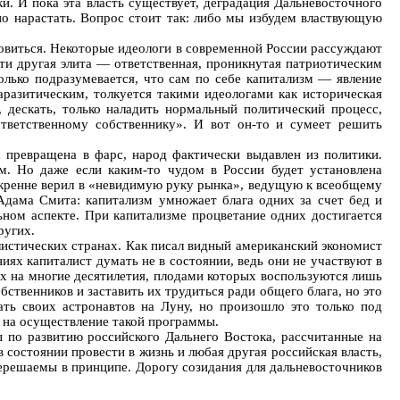
и. И пока эта власть существует, деградация Дальневосточного
вно нарастать. Вопрос стоит так: либо мы избудем властвующую
овиться. Некоторые идеологи в современной России рассуждают
йти другая элита — ответственная, проникнутая патриотическим
олько подразумевается, что сам по себе капитализм — явление
аразитическим, толкуется такими идеологами как историческая
 дескать, только наладить нормальный политический процесс,
ответственному собственнику». И вот он-то и сумеет решить
 превращена в фарс, народ фактически выдавлен из политики.
м. Но даже если каким-то чудом в России будет установлена
скренне верил в «невидимую руку рынка», ведущую к всеобщему
 Адама Смита: капитализм умножает блага одних за счет бед и
ьном аспекте. При капитализме процветание одних достигается
ругих.
листических странах. Как писал видный американский экономист
иях капиталист думать не в состоянии, ведь они не участвуют в
х на многие десятилетия, плодами которых воспользуются лишь
ственников и заставить их трудиться ради общего блага, но это
ать своих астронавтов на Луну, но произошло это только под
в на осуществление такой программы.
 по развитию российского Дальнего Востока, рассчитанные на
в состоянии провести в жизнь и любая другая российская власть,
нерешаемы в принципе. Дорогу созидания для дальневосточников