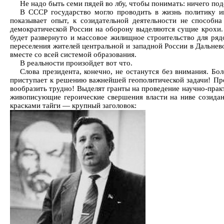
Не надо быть семи пядей во лбу, чтобы понимать: ничего под
В СССР государство могло проводить в жизнь политику ин
показывает опыт, к созидательной деятельности не способн
демократической России на оборону выделяются сущие крохи. 
будет развернуто и массовое жилищное строительство для ряд
переселения жителей центральной и западной России в Дальнев
вместе со всей системой образования.
В реальности произойдет вот что.
Слова президента, конечно, не останутся без внимания. Бо
приступает к решению важнейшей геополитической задачи! Про
вообразить трудно! Выделят гранты на проведение научно-пра
живописующие героические свершения власти на ниве созида
красками тайги — крупный заголовок: