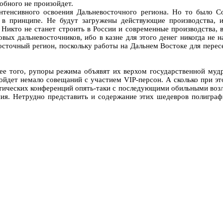
обного не произойдет.
тенсивного освоения Дальневосточного региона. Но то было Сове
а в принципе. Не будут загружены действующие производства,
Никто не станет строить в России и современные производства, 
овых дальневосточников, ибо в казне для этого денег никогда не
осточный регион, поскольку работы на Дальнем Востоке для пересе
лее того, рупоры режима объявят их верхом государственной мудр
йдет немало совещаний с участием VIP-персон. А сколько при это
ктических конференций опять-таки с последующими обильными возл
ния. Нетрудно представить и содержание этих шедевров полигра