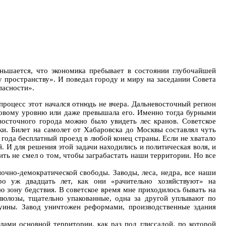
еньшается, что экономика пребывает в состоянии глубочайшей
 пространству». И поведал городу и миру на заседании Совета
пасности».
процесс этот начался отнюдь не вчера. Дальневосточный регион
ровому уровню или даже превышала его. Именно тогда бурными
осточного города можно было увидеть лес кранов. Советское
ки. Билет на самолет от Хабаровска до Москвы составлял чуть
) года бесплатный проезд в любой конец страны. Если не хватало
. И для решения этой задачи находились и политическая воля, и
ить не смел о том, чтобы заграбастать наши территории. Но все
чно-демократической свободы. Заводы, леса, недра, все наши
ро уж двадцать лет, как они «рачительно хозяйствуют» на
ю зону бедствия. В советское время мне приходилось бывать на
люлозы, тщательно упакованные, одна за другой уплывают по
руины. Завод уничтожен реформами, производственные здания
лами основной территории, как раз под глиссадой, по которой