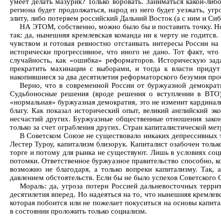
умеет делать мазурик? Только воровать. Заниматься какой-либ
региона будет продолжаться, народ из него будет уезжать, уг
элиту, либо потеряем российский Дальний Восток (а с ним и Сиб
НА ЭТОМ, собственно, можно было бы и поставить точку. Но
так: да, нынешняя кремлевская команда ни к черту не годится
чувством и готовая ревностно отстаивать интересы России на
исторически прогрессивное, что иного не дано. Тот факт, чт
случайность, как «ошибка» реформаторов. Историческую зада
прекратить махинации с выборами, и тогда к власти придут
накопившиеся за два десятилетия реформаторского безумия пр
Верно, что в современной России от буржуазной демократ
Судьбоносные решения (вроде решения о вступлении в ВТО) 
«нормальная» буржуазная демократия, это не изменит кардина
благу. Как показал исторический опыт, великий английский э
несчастий других. Буржуазные общественные отношения законо
только за счет ограбления других. Стран капиталистической мет
В Советском Союзе не существовало никаких депрессивных т
Лестер Туроу, капитализм близорук. Капиталист озабочен тольк
торге и потому для рынка не существуют. Лишь в условиях со
потомки. Ответственное буржуазное правительство способно, ко
возможно не благодаря, а только вопреки капитализму. Так,
давлением обстоятельств. Если бы не было успехов Советского
Мораль: да, угроза потери Россией дальневосточных терр
десятилетия вперед. Но надеяться на то, что нынешняя кремлевс
которая побоится или не пожелает покуситься на основы капит
в состоянии проложить только социализм.