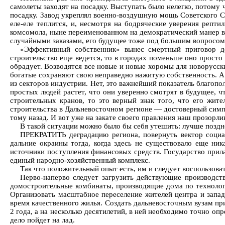
самолеты заходят на посадку. Выступать было нелегко, потому 
посадку. Завод укреплял военно-воздушную мощь Советского С
еле-еле теплится, и, несмотря на бодряческие уверения реп
комсомола, ныне переименованном на демократический манер в
случайными заказами, его будущее тоже под большим вопросом
«Эффективный собственник» вынес смертный приговор до
строительство еще ведется, то в городах поменьше оно просто 
обрадует. Возводятся все новые и новые хоромы для новорусск
богатые сохраняют свою неправедно нажитую собственность. А 
из секторов индустрии. Нет, это важнейший показатель благопо
простых людей растет, что они уверенно смотрят в будущее, чт
строительных кранов, то это верный знак того, что его жит
строительства в Дальневосточном регионе — достоверный симпт
тому назад. И вот уже на закате своего правления наш прозорлив
В такой ситуации можно было бы себя утешить: лучше поздно
ПРЕКРАТИТЬ деградацию региона, повернуть вектор социал
дальние окраины тогда, когда здесь не существовало еще ни
источники поступления финансовых средств. Государство прила
единый народно-хозяйственный комплекс.
Так что положительный опыт есть, им и следует воспользова
Перво-наперво следует загрузить действующие производст
домостроительные комбинаты, производящие дома по технологи
Организовать масштабное переселение жителей центра и запа
время качественного жилья. Создать дальневосточным вузам пр
2 года, а на несколько десятилетий, в ней необходимо точно оп
дело пойдет на лад.