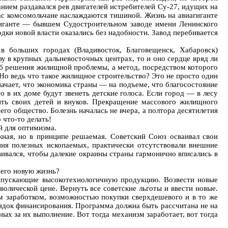
анием раздавался рев двигателей истребителей Су-27, идущих на
ас комсомольчане наслаждаются тишиной. Жизнь на авиагиганте
 гиганте — бывшем Судостроительном заводе имени Ленинского
и новой власти оказались без надобности. Завод перебивается
 больших городах (Владивосток, Благовещенск, Хабаровск)
ву в крупных дальневосточных центрах, то и оно сердце вряд ли
соб решения жилищной проблемы, а метод, посредством которого
Но ведь что такое жилищное строительство? Это не просто один
начает, что экономика страны — на подъеме, что благосостояние
о в их доме будут звенеть детские голоса. Если город — в лесу
тить своих детей и внуков. Прекращение массового жилищного
о общество. Болезнь началась не вчера, а полтора десятилетия
 что-то делать!
й для оптимизма.
ная, но в принципе решаемая. Советский Союз осваивал свои
ния полезных ископаемых, практически отсутствовали внешние
вивался, чтобы далекие окраины страны гармонично вписались в
него новую жизнь?
выпускающие высокотехнологичную продукцию. Возвести новые
лической цене. Вернуть все советские льготы и ввести новые.
м заработком, возможностью покупки сверхдешевого и в то же
рядок финансирования. Программа должна быть рассчитана не на
ных за их выполнение. Вот тогда механизм заработает, вот тогда