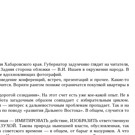
 Хабаровского края. Губернатор задумчиво глядит на читателя,
!» Задняя сторона обложки — В.И. Ишаев в окружении народа. В
 же вдохновляющих фотографий.
едение конференций, встреч, презентаций и прочее. Какие-то
личится. Ворюги рангом пониже ограничатся покупкой квартиры в
рогой созидания». На этот счет есть уже кое-какой опыт. Не в
бота загадочным образом совпадает с избирательным циклом.
л — интерес к дальневосточным проблемам пропадает. Так и на
а по поводу «развития Дальнего Востока». В общем, случится то
дача иная — ИМИТИРОВАТЬ действие, ИЗОБРАЗИТЬ ответственную
УХОЙ. Такова природа нынешней власти, обусловленная, так
ов советского времени — в общем, от барыг и мазуриков. А что