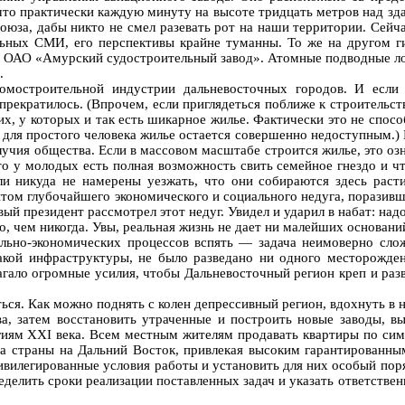
что практически каждую минуту на высоте тридцать метров над зд
оюза, дабы никто не смел разевать рот на наши территории. Сейч
тильных СМИ, его перспективы крайне туманны. То же на другом
 ОАО «Амурский судостроительный завод». Атомные подводные лодк
.
мостроительной индустрии дальневосточных городов. И если в
прекратилось. (Впрочем, если приглядеться поближе к строительст
их, у которых и так есть шикарное жилье. Фактически это не спо
для простого человека жилье остается совершенно недоступным.) 
лучия общества. Если в массовом масштабе строится жилье, это оз
о у молодых есть полная возможность свить семейное гнездо и чт
ели никуда не намерены уезжать, что они собираются здесь рас
ом глубочайшего экономического и социального недуга, поразившег
ый президент рассмотрел этот недуг. Увидел и ударил в набат: надо
, чем никогда. Увы, реальная жизнь не дает ни малейших основани
ьно-экономических процессов вспять — задача неимоверно слож
какой инфраструктуры, не было разведано ни одного месторожде
гало огромные усилия, чтобы Дальневосточный регион креп и раз
ться. Как можно поднять с колен депрессивный регион, вдохнуть в 
ва, затем восстановить утраченные и построить новые заводы, 
ям XXI века. Всем местным жителям продавать квартиры по симво
да страны на Дальний Восток, привлекая высоким гарантированны
ивилегированные условия работы и установить для них особый по
ределить сроки реализации поставленных задач и указать ответствен