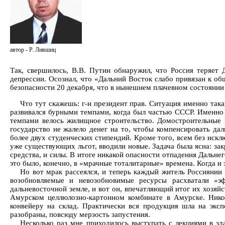
автор - Р. Лившиц
Так, свершилось, В.В. Путин обнаружил, что Россия теряет 
депрессии. Осознал, что «Дальний Восток слабо привязан к о
безопасности 20 декабря, что в нынешнем плачевном состоянии
Что тут скажешь: г-н президент прав. Ситуация именно така
развивался бурными темпами, когда был частью СССР. Именно
темпами велось жилищное строительство. Домостроительные 
государство не жалело денег на то, чтобы компенсировать да
более двух студенческих стипендий. Кроме того, всем без исклю
уже существующих льгот, вводили новые. Задача была ясна: зак
средства, и силы. В итоге никакой опасности отпадения Дальне
это было, конечно, в «мрачные тоталитарные» времена. Когда и
Но вот мрак рассеялся, и теперь каждый житель Россияни
возобновляемые и невозобновимые ресурсы расхватали «эф
дальневосточной земле, и вот он, впечатляющий итог их хозяй
Амурском целлюлозно-картонном комбинате в Амурске. Никог
конвейеру на склад. Практически вся продукция шла на экс
разобраны, повсюду мерзость запустения.
Несколько раз мне приходилось выступать с лекциями в зд