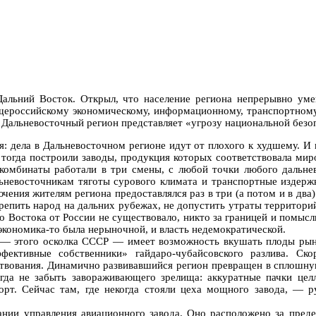
Дальний Восток. Открыл, что население региона непрерывно ум
бщероссийскому экономическому, информационному, транспортному
 Дальневосточный регион представляет «угрозу национальной безо
я: дела в Дальневосточном регионе идут от плохого к худшему. И 
 тогда построили заводы, продукция которых соответствовала ми
комбинаты работали в три смены, с любой точки любого дальнев
льневосточникам тяготы сурового климата и транспортные издерж
чения жителям региона предоставлялся раз в три (а потом и в два
репить народ на дальних рубежах, не допустить утраты территорий
го Востока от России не существовало, никто за границей и помысл
 экономика-то была нерыночной, и власть недемократической.
и — этого осколка СССР — имеет возможность вкушать плоды рыно
фективные собственники» гайдаро-чубайсовского разлива. Ско
ствования. Динамично развивавшийся регион превращен в сплошну
да не забыть завораживающего зрелища: аккуратные пачки цел
порт. Сейчас там, где некогда стояли цеха мощного завода, — 
ании управления авиационного завода. Оно расположено за преде