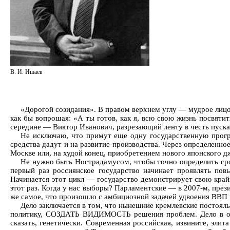
В. И. Ишаев
«Дорогой созидания». В правом верхнем углу — мудрое лицо 
как бы вопрошая: «А ты готов, как я, всю свою жизнь посвяти
середине — Виктор Иванович, разрезающий ленту в честь пуска
Не исключаю, что примут еще одну государственную програ
средства дадут и на развитие производства. Через определенно
Москве или, на худой конец, приобретением нового японского д
Не нужно быть Нострадамусом, чтобы точно определить срок
первый раз россиянское государство начинает проявлять по
Начинается этот цикл — государство демонстрирует свою край
этот раз. Когда у нас выборы? Парламентские — в 2007-м, през
же самое, что произошло с амбициозной задачей удвоения ВВП н
Дело заключается в том, что нынешние кремлевские посто
политику, СОЗДАТЬ ВИДИМОСТЬ решения проблем. Дело в оси
сказать, генетически. Современная российская, извините, эли