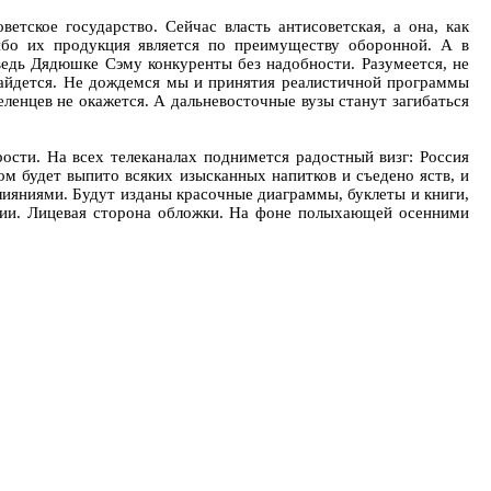
тское государство. Сейчас власть антисоветская, а она, как
 ибо их продукция является по преимуществу оборонной. А в
ведь Дядюшке Сэму конкуренты без надобности. Разумеется, не
 найдется. Не дождемся мы и принятия реалистичной программы
ленцев не окажется. А дальневосточные вузы станут загибаться
ости. На всех телеканалах поднимется радостный визг: Россия
м будет выпито всяких изысканных напитков и съедено яств, и
ияниями. Будут изданы красочные диаграммы, буклеты и книги,
фии. Лицевая сторона обложки. На фоне полыхающей осенними