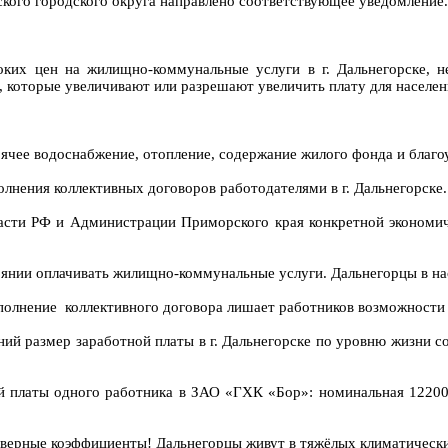
кого городского округа направлено соответствующее уведомление.
оких цен на жилищно-коммунальные услуги в г. Дальнегорске, 
 которые увеличивают или разрешают увеличить плату для населен
ячее водоснабжение, отопление, содержание жилого фонда и благоу
лнения коллективных договоров работодателями в г. Дальнегорске.
ласти РФ и Администрации Приморского края конкретной экономич
оянии оплачивать жилищно-коммунальные услуги. Дальнегорцы в на
олнение коллективного договора лишает работников возможности н
ий размер заработной платы в г. Дальнегорске по уровню жизни со
й платы одного работника в ЗАО «ГХК «Бор»: номинальная 12200,
верные коэффициенты! Дальнегорцы живут в тяжёлых климатических