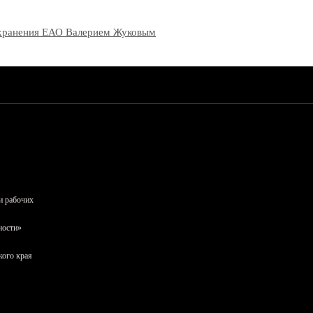
оохранения ЕАО Валерием Жуковым
и рабочих
ности»
кого края