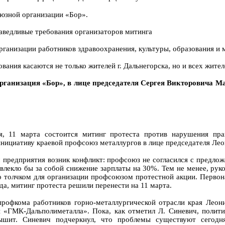
юзной организации «Бор».
ведливые требования организаторов митинга
анизации работников здравоохранения, культуры, образования и ме
вания касаются не только жителей г. Дальнегорска, но и всех жите
ганизация «Бор», в лице председателя Сергея Викторовича Матв
я, 11 марта состоится митинг протеста против нарушения пр
ициативу краевой профсоюз металлургов в лице председателя Лео
 предприятия возник конфликт: профсоюз не согласился с предло
лекло бы за собой снижение зарплаты на 30%. Тем не менее, руко
толчком для организации профсоюзом протестной акции. Первонач
а, митинг протеста решили перенести на 11 марта.
рофкома работников горно-металлургической отрасли края Леонид
 «ГМК-Дальполиметалла». Пока, как отметил Л. Синевич, полити
ышит. Синевич подчеркнул, что проблемы существуют сегодн