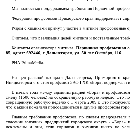
Мы полностью поддерживаем требования Первичной профсо
Федерация профсоюзов Приморского края поддерживает спра
Рядом с химиками примут участие в митинге профсоюзные орг
Считаем, что реализация целей митинга и поставленные требо
Контакты организатора митинга:
Первичная профсоюзная ор
85, адрес: 692446, г. Дальнегорск, ул. 50 лет Октября, 116.
РИА PrimaMedia.
-------
На центральной площади Дальнегорска, Приморского кра
Инициатором его стал профсоюз ЗАО ГХК «Бор», поддержали ин
В начале года между администрацией «Бора» и профсоюзом
смену (1600 человек) на сокращенную рабочую неделю. Это пов
сокращенную рабочую неделю с 1 марта 2009 г. Это послужило 
что к акции пожелали присоединиться и другие профсоюзы город
Главные требования профсоюзов, по словам председателя п
спасение головных предприятий городского округа - «Бора» и
исключены и они, если горняков и химиков никто не усл