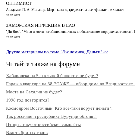
ОПТИМИСТ
Академик П. А. Минакир: Мир - казино, где денег на все «фишки» не хватает
28.02.2009
ЗАМОРСКАЯ ИНФЕКЦИЯ В ЕАО
"Ди Вох": "Мясо и кости погибших животных в обязательном порядке сжигают
27.02.2009
Другие материалы по теме "Экономика, Деньги" >>
Читайте также на форуме
Хабаровска на 5-тысячной банкноте не будет?
Гараж в квартире на 38 ЭТАЖЕ — обзор дома во Владивостоке..
Моста на Сахалин не будет?
1998 год повторится?
Космодром Восточный. Кто всё-таки ворует деньги?!
Так россияне и республику Бурунди обгонят!
Птицы атакуют российские самолёты
Власть бритых голов