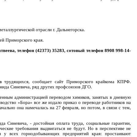
таллургической отрасли г. Дальнегорска.
лей Приморского края.
еева, телефон (42373) 35283, сотовый телефон 8908 998-14-
ав трудящихся, сообщает сайт Приморского крайкома КПРФ.
нида Синевича, ряд других профсоюзов ДГО.
женным администрацией переводом химиков, занятых в дневную
водство «Бора» все же издало приказ о переводе работников на
ально она намечалась на 27 февраля, но потом, в связи с тем,
а Синевича, - достойная оплата труда, социальные гарантии,
ческие требования выдвигаться не будут. Но в перспективе не
я у всех горнодобывающих предприятий края: простаивают