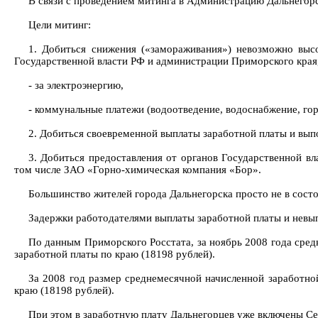
В связи с проведением митинга в Администрацию Дальнегорс
Цели митинг:
1. Добиться снижения («замораживания») невозможно выс
Государственной власти РФ и администрации Приморского края,
- за электроэнергию,
- коммунальные платежи (водоотведение, водоснабжение, гор
2. Добиться своевременной выплаты заработной платы и выпо
3. Добиться предоставления от органов Государственной в
том числе ЗАО «Горно-химическая компания «Бор».
Большинство жителей города Дальнегорска просто не в сост
Задержки работодателями выплаты заработной платы и невып
По данным Приморского Росстата, за ноябрь 2008 года средн
заработной платы по краю (18198 рублей).
За 2008 год размер среднемесячной начисленной заработно
краю (18198 рублей).
При этом в заработную плату Дальнегорцев уже включены Се