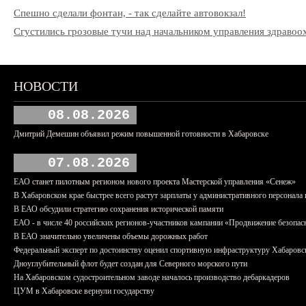
Спешно сделали фонтан, - так сделайте автовокзал!
Сгустились грозовые тучи над начальником управления здрав
НОВОСТИ
08.08.2026
Дмитрий Демешин объявил режим повышенной готовности в Хабаровске
07.08.2026
ЕАО станет пилотным регионом нового проекта Мастерской управления «Сенеж»
В Хабаровском крае быстрее всего растут зарплаты у административного персонала 
В ЕАО обсудили стратегию сохранения исторической памяти
ЕАО - в числе 40 российских регионов-участников кампании «Продвижение безопас
В ЕАО значительно увеличены объемы дорожных работ
Федеральный эксперт по достоинству оценил спортивную инфраструктуру Хабаровс
Дноуглубительный флот будет создан для Северного морского пути
На Хабаровском судостроительном заводе началось производство дебаркадеров
ЦУМ в Хабаровске вернули государству