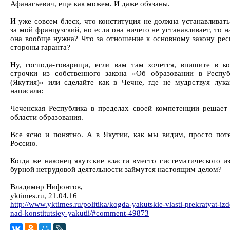
Афанасьевич, еще как можем. И даже обязаны.
И уже совсем блеск, что конституция не должна устанавливать
за мой французский, но если она ничего не устанавливает, то н
она вообще нужна? Что за отношение к основному закону рес
стороны гаранта?
Ну, господа-товарищи, если вам там хочется, впишите в к
строчки из собственного закона «Об образовании в Респу
(Якутия)» или сделайте как в Чечне, где не мудрствуя лука
написали:
Чеченская Республика в пределах своей компетенции решает
области образования.
Все ясно и понятно. А в Якутии, как мы видим, просто по
Россию.
Когда же наконец якутские власти вместо систематического и
бурной нетрудовой деятельности займутся настоящим делом?
Владимир Нифонтов,
yktimes.ru, 21.04.16
http://www.yktimes.ru/politika/kogda-yakutskie-vlasti-prekratyat-iz
nad-konstitutsiey-yakutii/#comment-49873