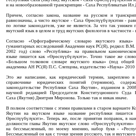
и на новообразованной транскрипции - Саха Республикатын Ил 
Причем, согласно закона, название на русском и транскри
равнозначны, а чисто якутское - Саха Өрөспүүбүлүкэтин - рав
по логике законодателя, уже не является. За что так унижен 
якутский язык в целом и труд якутских филологов в частности -
Согласно «Орфографическому словарю якутского языка» 
гуманитарных исследований Академии наук РС(Я), редкол: В.М.
2002 год) слово «Республика» на правильном каноническо
языке пишется как «Өрөспүүбүлүкэтэ». Точно такое же слово
«Большом толковом словаре якутского языка» (под общей
академика АН РС(Я) П.С. Слепцова, издательство «Наука» 2010 г
Это же написание, как юридический термин, закреплено в
справочнике юридических понятий (терминов), содер
законодательстве Республики Саха Якутия», изданном в 200
научной редакцией Председателя Конституционного Суда 
Саха (Якутия) Дмитрия Миронова. Только так и никак иначе.
В полном соответствии с этими правилами в старом варианте К
Якутии на якутском языке название республики пишется 
Өрөспүүбүлүкэтэ». Теперь же, после принятия поправок, в на
должности главы Якутии якутское слово «Өрөспүүбүлүкэтин» 
на бессмысленный, по моему мнению, набор букв - «Респу
Бессмысленный он как с точки зрения русского, так и якутского