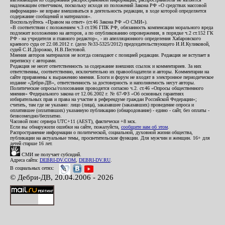
надлежащим ответчиком, поскольку исходя из положений Закона РФ «О средствах массовой
информации» не вправе вмешиваться в деятельность редакции, в ходе которой определяется
содержание сообщений и материалов».
Воспользуйтесь «Правом на ответ» (ст.46 Закона РФ «О СМИ»).
«В соответствии с положением ч.3 ст.196 ГПК РФ, обязанность компенсации морального вреда
подлежит возложению на авторов, а по опубликованию опровержения, в порядке ч.2 ст.152 ГК
РФ - на учредителя и главного редактор», - из апелляционного определения Хабаровского
краевого суда от 22.08.2012 г. (дело №33-5325/2012) председательствующего И.И.Куликовой,
судей С.И.Дорожко, Н.В.Пестовой.
Мнения авторов материалов не всегда совпадают с позицией редакции. Редакция не вступает в
переписку с авторами.
Редакция не несет ответственность за содержание внешних ссылок и комментариев. За них
ответственны, соответственно, исключительно их правообладатели и авторы. Комментарии на
сайте приравнены к выражению мнения. Блоги и форум не входят в электронное периодическое
издание «Дебри-ДВ», ответственность за достоверность и наполняемость несут авторы.
Политические опросы/голосования проводятся согласно ч.2. ст.46 «Опросы общественного
мнения» Федерального закона от 12.06.2002 г. № 67-ФЗ «Об основных гарантиях
избирательных прав и права на участие в референдуме граждан Российской Федерации»;
считать, там где не указано: лицо (лица), заказавшее (заказавших) проведение опроса и
оплатившее (оплативших) указанную публикацию (обнародование) - едино - сайт, без оплаты -
безвозмездно/бесплатно.
Часовой пояс сервера UTC+11 (AEST), фактически +8 мск.
Если вы обнаружили ошибки на сайте, пожалуйста,
сообщите нам об этом
.
Распространение информации о политической, социальной, духовной жизни общества,
публикации на актуальные темы, просветительские функции. Для мужчин и женщин. 16+ для
детей старше 16 лет.
СМИ не получает субсидий.
Адреса сайта:
DEBRI-DV.COM
,
DEBRI-DV.RU
.
В социальных сетях:
© Дебри-ДВ, 20.04.2006 - 2026