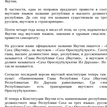
Якутии.
В частности, одна из поправок предлагает привести в соот
якутским языком название республики и высшего должнос
республики. До сих пор эти названия существовали на тре
русском, якутском и «транскрипции».
Почти четыре года назад я писал об этом, по сути, издевательс
Якутии над якутским языком, законами и здравым смыслом.
привести самоцитату:
На русском языке официальное название Якутии пишется - «
Саха (Якутия)», на якутском - «Саха Өрөспүүбүлүкэтэ». Соотв
глава, высшее должностное лицо, республики, в русскоязычно
называется «Глава Республики Саха (Якутия)», в якутском 
должен называться «Саха Өрөспүүбүлүкэтин Ил Дархана». Но 
так не называется.
Согласно последней версии якутской конституции теперь там 
пункт: «Наименования Глава Республики Саха (Якути
Республикатын Ил Дархана равнозначны». Где сло
Республикатын» есть транскрипция якутского сло
Өрөспүүбүлүкэтин».
И теперь в Конституции Якутии есть наименование республики
должностного лица Республики Саха на трех языках: русск
Республики Саха (Якутия), якутском - Саха Өрөспүүбүлүкэтин 