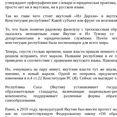
утверждают орфографические словари и юридическая практика, 
просто нет ни в якутском, ни в русском языке.
Так во главе чего стоит якутский «Ил Дархан» в якутск
Конституции республики? Какой субъект или фрукт он возглавля
То, что было понятно рядовому филолуху с трехклассным обр
оказалось непонятным главе Якутии и Ил Тумэну со
департаментами и юридическими службами. Почти че
конституция республики была посмешищем для всего мира.
Теперь, спустя столько времени, наши власти пришли немного 
решили исправить этот маразм. Название республики и ее г
приведено в соответствие с правилами якутского языка. Наконе
Но, очнувшись на пару минут, якутские власти тут же впали
мнению, в новый маразм. Одной из поправок предлагает
изменения в п.4 ст.22 Конституции РС (Я). Сейчас он выглядит т
Республика Саха (Якутия) устанавливает государ
образовательные стандарты, включающие национально-рег
компоненты, поддерживает различные формы образ
самообразования.
Ранее, в 2010 году, прокуратурой Якутии был внесён протест на
как не соответствующую Федеральному закону «Об обра