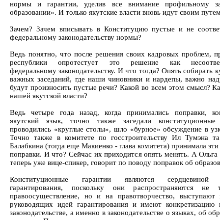
нормы и гарантии, уделив все внимание профильному з
образовании». И только якутские власти вновь идут своим путем
Зачем? Зачем вписывать в Конституцию пустые и не соотв
федеральному законодательству нормы?
Ведь понятно, что после решения своих кадровых проблем, п
республики опротестует это решение как несоотве
федеральному законодательству. И что тогда? Опять собирать 
важных заседаний, где наши чиновники и нардепы, важно над
будут произносить пустые речи? Какой во всем этом смысл? К
нашей якутской власти?
Ведь четыре года назад, когда принимались поправки, к
якутский язык, точно также заседали конституционные 
проводились «круглые столы», шло «бурное» обсуждение в узк
Точно также в комитете по госстроительству Ил Тумэна т
Балабкина (тогда еще Макиенко - глава комитета) принимала эт
поправки. И что? Сейчас их приходится опять менять. А Ольга
теперь уже вице-спикер, говорит по поводу поправок об образо
Конституционные гарантии являются сердцевиной п
гарантирования, поскольку они распространяются не 
правоосуществление, но и на правотворчество, выступают 
руководящих идей гарантирования и имеют конкретизацию
законодательстве, а именно в законодательстве о языках, об об