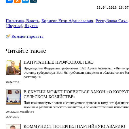
23.04.2016 18:37
Политика, Власть
,
Борисов Егор Афанасьевич
,
Республика Саха
(Якутия)
,
Якутск
Комментировать
Читайте также
НАПУГАННЫЕ ПРОФСОЮЗЫ ЕАО
Председатель Федерации профсоюзов ЕАО Артём Акименко: «Вы-то тр
отставку губернатора. Если бы требовали дать денег в область, то это б
разговор...»
28.04.2016
В ЯКУТИИ МОЖЕТ ПОЯВИТЬСЯ ЗАКОН «О КОРРУ
СЕЛЬСКОМ ХОЗЯЙСТВЕ»
Попытка впихнуть в закон «невпихуемое» привела к тому, что фактиче
закон не о развитии сельского хозяйства, а об «ответственном исполните
сельском хозяйстве
26.04.2016
КОММУНИСТ ПОТЕРПЕЛ ПАРТИЙНУЮ АВАРИЮ