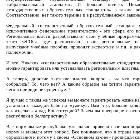
«образовательный стандарт». И больше ничего. Ник
«государственных образовательных стандартов» в законе не
Соответственно, нет такого термина и в республиканском законе
Федеральный государственный образовательный стандарт 
исключительно федеральное правительство - это сфера его п
Региональные власти разрабатывают свои учебные программ
этого ФГОСа, где расписывают свои региональные осо
выпускают учебные пособия, проводят экспертизу и т.д. в ра
полномочий.
И все! Никаких «государственных образовательных стандартов
можно гарантировать или устанавливать региональным властям.
А теперь, дорогие якутские власти, вопрос - вы что гар
собрались? То, чего нет? А каким образом вы хотите гаранти
чего в природе не существует?
Я думаю с таким же успехом вы можете гарантировать жизнь на
установить «каждой бабе по мужику». Вам что, больше занят
как издеваться над Конституцией? Зачем вы превращаете осно
республики в беллетристику?
Все нормальные республики уже давно привели свое законода
норму и закрыли этот вопрос. Все понимают, что в стране ид
образования и потому в своем «Основном законе» прописали с