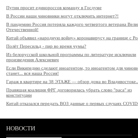
Путин просит единороссов команду в Госдуме
В России наши чиновники могут отключить интернет?!
В пандемию Россия потеряла каждого четвертого ветерана Вели
Отечественной!
Китай объявил «народную войну» коронавирусу на границе с Ро
Полёт Пересильд - пир во время чумы?
Из белорусской школьной программы по литературе исключили
произведения Алексиевич
Если Википедию сделают иноагентом, то иноагентом для чинов
станет... вся наша Россия!
Гараж в квартире на 38 ЭТАЖЕ — обзор дома во Владивостоке..
Правящая коалиция ФРГ договорилась убрать слово "раса" из
конституции
Китай отказался передать ВОЗ данные о первых случаях COVID
НОВОСТИ