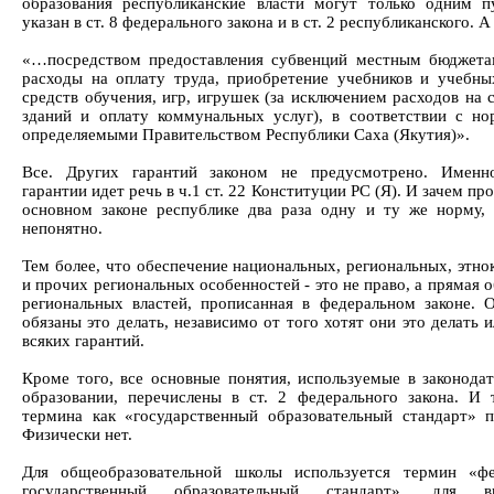
образования республиканские власти могут только одним 
указан в ст. 8 федерального закона и в ст. 2 республиканского. 
«…посредством предоставления субвенций местным бюджета
расходы на оплату труда, приобретение учебников и учебны
средств обучения, игр, игрушек (за исключением расходов на 
зданий и оплату коммунальных услуг), в соответствии с но
определяемыми Правительством Республики Саха (Якутия)».
Все. Других гарантий законом не предусмотрено. Именн
гарантии идет речь в ч.1 ст. 22 Конституции РС (Я). И зачем пр
основном законе республике два раза одну и ту же норму,
непонятно.
Тем более, что обеспечение национальных, региональных, этно
и прочих региональных особенностей - это не право, а прямая 
региональных властей, прописанная в федеральном законе. 
обязаны это делать, независимо от того хотят они это делать и
всяких гарантий.
Кроме того, все основные понятия, используемые в законодат
образовании, перечислены в ст. 2 федерального закона. И 
термина как «государственный образовательный стандарт» п
Физически нет.
Для общеобразовательной школы используется термин «фе
государственный образовательный стандарт», для 