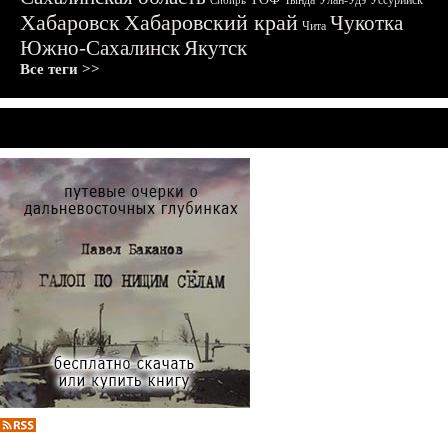
Тында
Улан-Удэ
Уссурийск
Сибирь
Хабаровск
Хабаровский край
Чукотка
Чита
Южно-Сахалинск
Якутск
Все теги >>