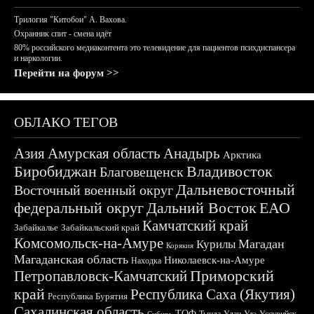
Трилогия "Китобои" А. Вахова.
Охранник спит - смена идёт
80% российского медиаконтента это телевидение для пациентов психдиспансера
и наркологии.
Перейти на форум >>
ОБЛАКО ТЕГОВ
Азия
Амурская область
Анадырь
Арктика
Биробиджан
Владивосток
Благовещенск
Дальневосточный
Восточный военный округ
федеральный округ
Дальний Восток
ЕАО
Камчатский край
Забайкалье
Забайкальский край
Комсомольск-на-Амуре
Магадан
Курилы
Корякия
Магаданская область
Николаевск-на-Амуре
Находка
Приморский
Петропавловск-Камчатский
край
Республика Саха (Якутия)
Республика Бурятия
Сахалинская область
ТОФ