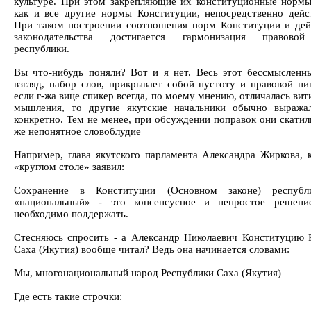
культуре. При этом закрепляющие их конституционные нормы
как и все другие нормы Конституции, непосредственно дей
При таком построении соотношения норм Конституции и де
законодательства достигается гармонизация правово
республики.
Вы что-нибудь поняли? Вот и я нет. Весь этот бессмысленн
взгляд, набор слов, прикрывает собой пустоту и правовой ни
если г-жа вице спикер всегда, по моему мнению, отличалась ви
мышления, то другие якутские начальники обычно выража
конкретно. Тем не менее, при обсуждении поправок они скатил
же непонятное словоблудие
Например, глава якутского парламента Александра Жиркова, 
«круглом столе» заявил:
Сохранение в Конституции (Основном законе) республ
«национальный» - это консенсусное и непростое решение
необходимо поддержать.
Стесняюсь спросить - а Александр Николаевич Конституцию 
Саха (Якутия) вообще читал? Ведь она начинается словами:
Мы, многонациональный народ Республики Саха (Якутия)
Где есть такие строчки: