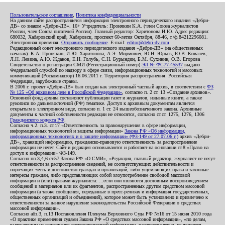
Пользовательское соглашение
,
Политика конфиденциальности
На данном сайте распространяется информация электронного периодического издания «Дебри-
ДВ» со знаком «Дебри-ДВ». 16+ Учредитель: Пронякин К.А. (член Союза журналистов
России, член Союза писателей России). Главный редактор: Харитонова И.Ю. Адрес редакции:
680032, Хабаровский край, Хабаровск, проспект 60-летия Октября, 88-46, т./ф.84212296081.
Электронная приемная:
Отправить сообщение
. E-mail:
editor@debri-dv.com
Редакционный совет электронного периодического издания «Дебри-ДВ» (на общественных
началах): К.А. Пронякин, И.Ю. Харитонова, А.Э. Мирмович, Ю.Н. Юрьев, Ю.В. Ковалев,
Л.Н. Левина, А.Ю. Жданов, Е.Н. Голубь, С.Н. Бурындин, Б.М. Сухинин, О.В. Егорова
Свидетельство о регистрации СМИ (Регистрационный номер)
ЭЛ № ФС77-45537
выдано
Федеральной службой по надзору в сфере связи, информационных технологий и массовых
коммуникаций (Роскомнадзор) 16.06.2011 г. Территория распространения: Российская
Федерация, зарубежные страны.
В 2006 г. проект «Дебри-ДВ» был создан как электронный частный архив, в соответствии с
ФЗ
№ 125 «Об архивном деле в Российской Федерации»
, согласно п. 2 ст. 13 «Создание архивов».
Основной фонд архива составляют публикации газет и журналов, изданные книги, а также
рукописи по дальневосточной (РФ) тематике. Доступ к архивным документам является
открытым в электронном виде, согласно п. 1 ст. 24 вышеобозначенного закона. Архивные
документы к частной собственности редакции не относятся, согласно ст.ст. 1275, 1276, 1306
Гражданского кодекса РФ
.
Согласно ч.2. п.3. ст.17 «Ответственность за правонарушения в сфере информации,
информационных технологий и защиты информации»
Закона РФ «Об информации,
информационных технологиях и о защите информации» (ФЗ-149 от 27.07.06 г.)
архив «Дебри-
ДВ», хранящий информацию, гражданско-правовую ответственность за распространение
информации не несет. Сайт и редакция основываются и работают на основании ст.8 «Право на
доступ к информации» ФЗ-149.
Согласно пп.3,4,6 ст.57 Закона РФ «О СМИ», «Редакция, главный редактор, журналист не несут
ответственности за распространение сведений, не соответствующих действительности и
порочащих честь и достоинство граждан и организаций, либо ущемляющих права и законные
интересы граждан, либо представляющих собой злоупотребление свободой массовой
информации и (или) правами журналиста: ...если они являются дословным воспроизведением
сообщений и материалов или их фрагментов, распространенных другим средством массовой
информации (а также сообщения, переданные в пресс-релизах и информация государственных,
общественных организаций и объединений), которое может быть установлено и привлечено к
ответственности за данное нарушение законодательства Российской Федерации о средствах
массовой информации».
Согласно абз.3, п.13 Постановления Пленума Верховного Суда РФ №16 от 15 июня 2010 года
«О практике применения судами Закона РФ «О средствах массовой информации», «по делам,
вытекающим из содержания распространенной информации, распространитель не является