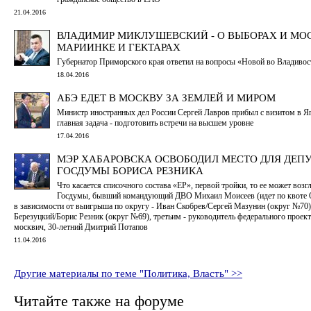
21.04.2016
ВЛАДИМИР МИКЛУШЕВСКИЙ - О ВЫБОРАХ И МО
МАРИИНКЕ И ГЕКТАРАХ
Губернатор Приморского края ответил на вопросы «Новой во Владивос
18.04.2016
АБЭ ЕДЕТ В МОСКВУ ЗА ЗЕМЛЕЙ И МИРОМ
Министр иностранных дел России Сергей Лавров прибыл с визитом в Я
главная задача - подготовить встречи на высшем уровне
17.04.2016
МЭР ХАБАРОВСКА ОСВОБОДИЛ МЕСТО ДЛЯ ДЕП
ГОСДУМЫ БОРИСА РЕЗНИКА
Что касается списочного состава «ЕР», первой тройки, то ее может возг
Госдумы, бывший командующий ДВО Михаил Моисеев (идет по квоте 
в зависимости от выигрыша по округу - Иван Скобрев/Сергей Мазунин (округ №70
Березуцкий/Борис Резник (округ №69), третьим - руководитель федерального проек
москвич, 30-летний Дмитрий Потапов
11.04.2016
Другие материалы по теме "Политика, Власть" >>
Читайте также на форуме