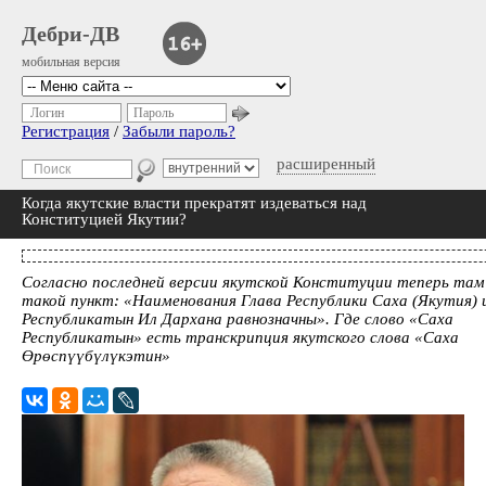
Дебри-ДВ
мобильная версия
Логин
Пароль
Регистрация
/
Забыли пароль?
расширенный
Когда якутские власти прекратят издеваться над
Конституцией Якутии?
Согласно последней версии якутской Конституции теперь там
такой пункт: «Наименования Глава Республики Саха (Якутия) 
Республикатын Ил Дархана равнозначны». Где слово «Саха
Республикатын» есть транскрипция якутского слова «Саха
Өрөспүүбүлүкэтин»