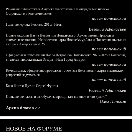
Районная библиотека в Амурске уничтожена. На очереди библиотека
Островского в Комсомольске?!
павел попельский
Голая вечеринка Роснано 2015г. Итог.
Евгений Афанасьев
Новые находки Павла Петровича Попельского: Архив газеты Природа и
аномальные явления, Неизвестная карта НижнеАмурЛага и Последние выставки
автора в Амурске по 2025
павел попельский
Официальные публикации Павла Петровича Попельского 2023-2025 в Болгарии,
в газетах Тихоокеанская Звезда и Наш Город Амурск
павел попельский
Комсомольск официально продолжает отмечать День памяти жертв сталинских
репрессий: задумаемся...
павел попельский
Кого боится Путин: Сергей Фургал
Евгений Афанасьев
Повышение платы в автобусах за проезд: кто виноват, и что делать?
Олег Паньков
Архив блогов >>
НОВОЕ НА ФОРУМЕ