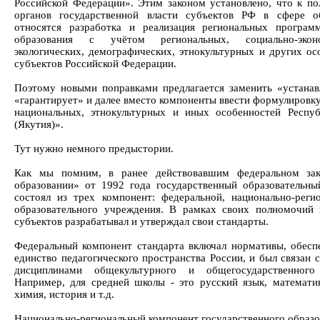
Российской Федерации». Этим законом установлено, что к п
органов государственной власти субъектов РФ в сфере о
относятся разработка и реализация региональных програм
образования с учётом региональных, социально-эконо
экологических, демографических, этнокультурных и других ос
субъектов Российской Федерации.
Поэтому новыми поправками предлагается заменить «устанав
«гарантирует» и далее вместо компоненты ввести формулировку
национальных, этнокультурных и иных особенностей Респу
(Якутия)».
Тут нужно немного предыстории.
Как мы помним, в ранее действовавшим федеральном за
образовании» от 1992 года государственный образовательны
состоял из трех компонент: федеральной, национально-реги
образовательного учреждения. В рамках своих полномочий
субъектов разрабатывал и утверждал свои стандарты.
Федеральный компонент стандарта включал нормативы, обес
единство педагогического пространства России, и был связан 
дисциплинами общекультурного и общегосударственного 
Например, для средней школы - это русский язык, математик
химия, история и т.д.
Национально-региональный компонент государственного образо