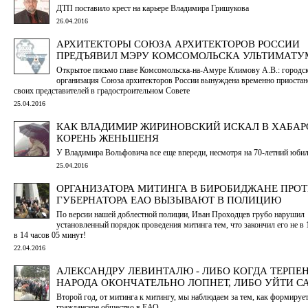
ДТП поставило крест на карьере Владимира Гришукова
26.04.2016
АРХИТЕКТОРЫ СОЮЗА АРХИТЕКТОРОВ РОССИИ
ПРЕДЪЯВИЛ МЭРУ КОМСОМОЛЬСКА УЛЬТИМАТУ
Открытое письмо главе Комсомольска-на-Амуре Климову А.В.: городс
организация Союза архитекторов России вынуждена временно приостан
своих представителей в градостроительном Совете
25.04.2016
КАК ВЛАДИМИР ЖИРИНОВСКИЙ ИСКАЛ В ХАБАР
КОРЕНЬ ЖЕНЬШЕНЯ
У Владимира Вольфовича все еще впереди, несмотря на 70-летний юбил
25.04.2016
ОРГАНИЗАТОРА МИТИНГА В БИРОБИДЖАНЕ ПРО
ГУБЕРНАТОРА ЕАО ВЫЗЫВАЮТ В ПОЛИЦИЮ
По версии нашей доблестной полиции, Иван Проходцев грубо нарушил
установленный порядок проведения митинга тем, что закончил его не в 1
в 14 часов 05 минут!
22.04.2016
АЛЕКСАНДРУ ЛЕВИНТАЛЮ - ЛИБО КОГДА ТЕРПЕ
НАРОДА ОКОНЧАТЕЛЬНО ЛОПНЕТ, ЛИБО УЙТИ 
Второй год, от митинга к митингу, мы наблюдаем за тем, как формируе
гражданское общество в ЕАО