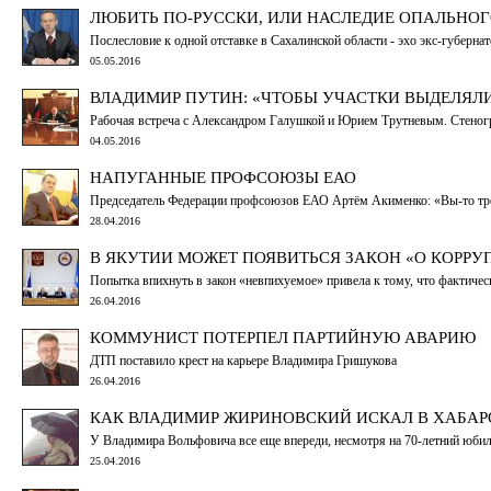
ЛЮБИТЬ ПО-РУССКИ, ИЛИ НАСЛЕДИЕ ОПАЛЬНОГ
Послесловие к одной отставке в Сахалинской области - эхо экс-губерн
05.05.2016
ВЛАДИМИР ПУТИН: «ЧТОБЫ УЧАСТКИ ВЫДЕЛЯЛИСЬ
Рабочая встреча с Александром Галушкой и Юрием Трутневым. Стено
04.05.2016
НАПУГАННЫЕ ПРОФСОЮЗЫ ЕАО
Председатель Федерации профсоюзов ЕАО Артём Акименко: «Вы-то требуе
28.04.2016
В ЯКУТИИ МОЖЕТ ПОЯВИТЬСЯ ЗАКОН «О КОРРУ
Попытка впихнуть в закон «невпихуемое» привела к тому, что фактическ
26.04.2016
КОММУНИСТ ПОТЕРПЕЛ ПАРТИЙНУЮ АВАРИЮ
ДТП поставило крест на карьере Владимира Гришукова
26.04.2016
КАК ВЛАДИМИР ЖИРИНОВСКИЙ ИСКАЛ В ХАБАР
У Владимира Вольфовича все еще впереди, несмотря на 70-летний юбил
25.04.2016