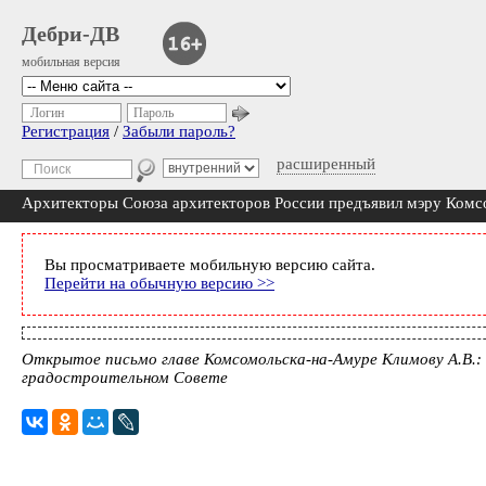
Дебри-ДВ
мобильная версия
Логин
Пароль
Регистрация
/
Забыли пароль?
расширенный
Архитекторы Союза архитекторов России предъявил мэру Комс
Вы просматриваете мобильную версию сайта.
Перейти на обычную версию >>
Открытое письмо главе Комсомольска-на-Амуре Климову А.В.:
градостроительном Совете