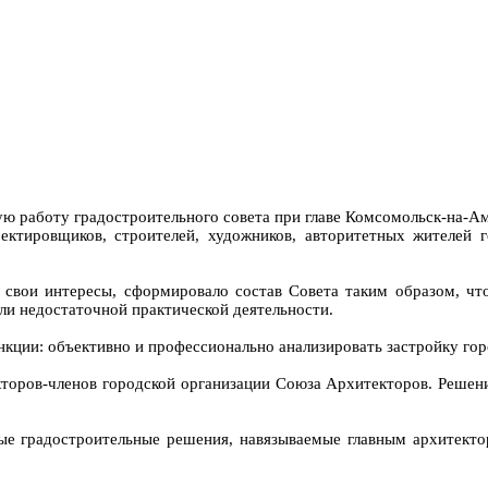
 работу градостроительного совета при главе Комсомольск-на-Ам
оектировщиков, строителей, художников, авторитетных жителей
 свои интересы, сформировало состав Совета таким образом, чт
ли недостаточной практической деятельности.
кции: объективно и профессионально анализировать застройку горо
торов-членов городской организации Союза Архитекторов. Решен
е градостроительные решения, навязываемые главным архитектор