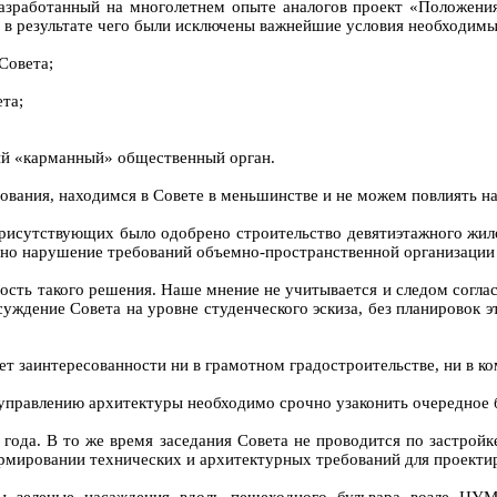
разработанный на многолетнем опыте аналогов проект «Положен
, в результате чего были исключены важнейшие условия необходимы
Совета;
та;
ый «карманный» общественный орган.
вания, находимся в Совете в меньшинстве и не можем повлиять н
рисутствующих было одобрено строительство девятиэтажного жило
но нарушение требований объемно-пространственной организации 
ость такого решения. Наше мнение не учитывается и следом согла
суждение Совета на уровне студенческого эскиза, без планировок
нет заинтересованности ни в грамотном градостроительстве, ни в 
да управлению архитектуры необходимо срочно узаконить очередное
года. В то же время заседания Совета не проводится по застрой
ормировании технических и архитектурных требований для проекти