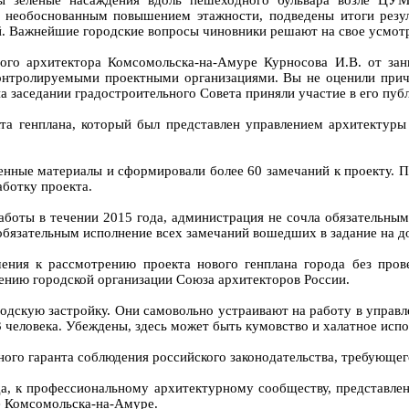
ны зеленые насаждения вдоль пешеходного бульвара возле ЦУ
 с необоснованным повышением этажности, подведены итоги резу
й. Важнейшие городские вопросы чиновники решают на свое усмот
ого архитектора Комсомольска-на-Амуре Курносова И.В. от зан
нтролируемыми проектными организациями. Вы не оценили причи
а заседании градостроительного Совета приняли участие в его пуб
та генплана, который был представлен управлением архитектуры
нные материалы и сформировали более 60 замечаний к проекту. 
аботку проекта.
боты в течении 2015 года, администрация не сочла обязательным
бязательным исполнение всех замечаний вошедших в задание на до
ния к рассмотрению проекта нового генплана города без про
нению городской организации Союза архитекторов России.
скую застройку. Они самовольно устраивают на работу в управле
3 человека. Убеждены, здесь может быть кумовство и халатное исп
вного гаранта соблюдения российского законодательства, требующег
, к профессиональному архитектурному сообществу, представле
е Комсомольска-на-Амуре.