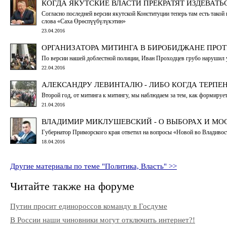
КОГДА ЯКУТСКИЕ ВЛАСТИ ПРЕКРАТЯТ ИЗДЕВАТ
Согласно последней версии якутской Конституции теперь там есть тако
слова «Саха Өрөспүүбүлүкэтин»
23.04.2016
ОРГАНИЗАТОРА МИТИНГА В БИРОБИДЖАНЕ ПРО
По версии нашей доблестной полиции, Иван Проходцев грубо нарушил уст
22.04.2016
АЛЕКСАНДРУ ЛЕВИНТАЛЮ - ЛИБО КОГДА ТЕРПЕ
Второй год, от митинга к митингу, мы наблюдаем за тем, как формиру
21.04.2016
ВЛАДИМИР МИКЛУШЕВСКИЙ - О ВЫБОРАХ И МОС
Губернатор Приморского края ответил на вопросы «Новой во Владивос
18.04.2016
Другие материалы по теме "Политика, Власть" >>
Читайте также на форуме
Путин просит единороссов команду в Госдуме
В России наши чиновники могут отключить интернет?!