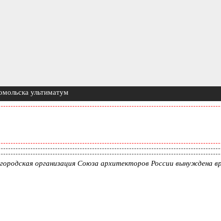
омольска ультиматум
 городская организация Союза архитекторов России вынуждена в