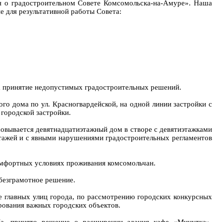
ия о градостроительном Совете Комсомольска-на-Амуре». Наша
е для результативной работы Совета:
а принятие недопустимых градостроительных решений.
го дома по ул. Красногвардейской, на одной линии застройки с
городской застройки.
совывается девятнадцатиэтажный дом в створе с девятиэтажками
 этажей и с явными нарушениями градостроительных регламентов
комфортных условиях проживания комсомольчан.
 безграмотное решение.
ке главных улиц города, по рассмотрению городских конкурсных
рования важных городских объектов.