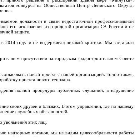
Ма, принято решение о расширении здания кафе «Минутка»,
льтатов конкурса на Общественный Центр Ленинского Округа,
рение.
имаемой должности в связи недостаточной профессиональной
ны его исключения из городской организации СА России и не
личной защите.
 в 2014 году и не выдерживал никакой критики. Мы заставили
При вашем присутствии на городском градостроительном Совете
 согласовать новый проект с нашей организацией. Точно также,
работку проекта нового генплана.
ведения полной процедуры публичных слушаний, в нарушение
ние своих друзей и близких. В этом управлении, где по нашему
олнение служебных обязанностей.
о увольнения этих лиц.
нию надзорных органов, мы не видим целесообразности работы