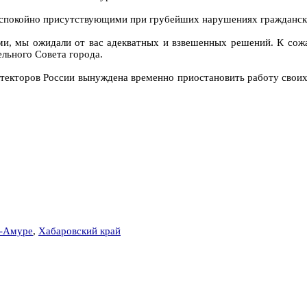
 спокойно присутствующими при грубейших нарушениях граждански
и, мы ожидали от вас адекватных и взвешенных решений. К сожа
ельного Совета города.
текторов России вынуждена временно приостановить работу своих
а-Амуре
,
Хабаровский край