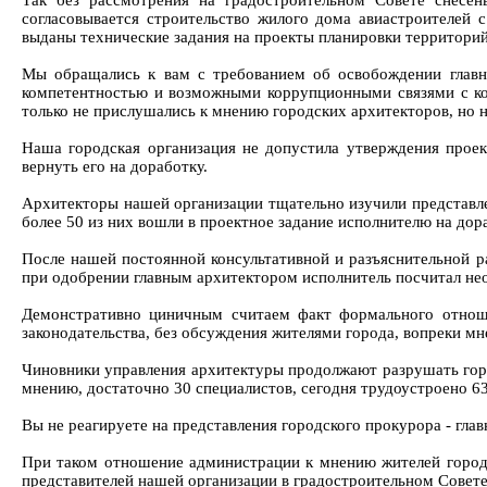
Так без рассмотрения на градостроительном Совете снесе
согласовывается строительство жилого дома авиастроителей
выданы технические задания на проекты планировки территори
Мы обращались к вам с требованием об освобождении главн
компетентностью и возможными коррупционными связями с ко
только не прислушались к мнению городских архитекторов, но н
Наша городская организация не допустила утверждения проек
вернуть его на доработку.
Архитекторы нашей организации тщательно изучили представле
более 50 из них вошли в проектное задание исполнителю на дор
После нашей постоянной консультативной и разъяснительной ра
при одобрении главным архитектором исполнитель посчитал нео
Демонстративно циничным считаем факт формального отноше
законодательства, без обсуждения жителями города, вопреки м
Чиновники управления архитектуры продолжают разрушать город
мнению, достаточно 30 специалистов, сегодня трудоустроено 6
Вы не реагируете на представления городского прокурора - гла
При таком отношение администрации к мнению жителей города
представителей нашей организации в градостроительном Совет