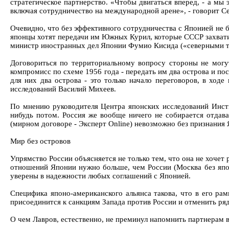
стратегическое партнерство. «Чтобы двигаться вперед, - а мы
включая сотрудничество на международной арене», - говорит С
Очевидно, что без эффективного сотрудничества с Японией не б
японцы хотят передачи им Южных Курил, которые СССР захвати
министр иностранных дел Японии Фумио Кисида («северными 
Договориться по территориальному вопросу стороны не могу
компромисс по схеме 1956 года - передать им два острова и пос
для них два острова - это только начало переговоров, в ходе
исследований Василий Михеев.
По мнению руководителя Центра японских исследований Инстит
нибудь потом. Россия же вообще ничего не собирается отдав
(мирном договоре - Эксперт Online) невозможно без признания 
Мир без островов
Упрямство России объясняется не только тем, что она не хочет
отношений Японии нужно больше, чем России (Москва без япон
уверены в надежности любых соглашений с Японией.
Специфика японо-американского альянса такова, что в его р
присоединится к санкциям Запада против России и отменить ря
О чем Лавров, естественно, не преминул напомнить партнерам в