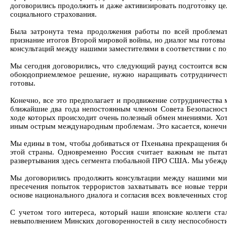
договорились продолжить и даже активизировать подготовку це
социального страхования.
Была затронута тема продолжения работы по всей проблемат
признание итогов Второй мировой войны, но диалог мы готовы 
консультаций между нашими заместителями в соответствии с п
Мы сегодня договорились, что следующий раунд состоится вско
обоюдоприемлемое решение, нужно наращивать сотрудничество
готовы.
Конечно, все это предполагает и продвижение сотрудничества 
ближайшие два года непостоянным членом Совета Безопасност
ходе которых происходит очень полезный обмен мнениями. Хот
иным острым международным проблемам. Это касается, конечно
Мы едины в том, чтобы добиваться от Пхеньяна прекращения б
этой страны. Одновременно Россия считает важным не пыта
развертывания здесь сегмента глобальной ПРО США. Мы убежд
Мы договорились продолжить консультации между нашими мин
пресечения попыток террористов захватывать все новые терри
основе национального диалога и согласия всех вовлеченных стор
С учетом того интереса, который наши японские коллеги ста
невыполнением Минских договоренностей в силу неспособности 