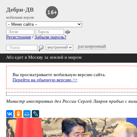
Дебри-ДВ
мобильная версия
Логин
Пароль
Регистрация
/
Забыли пароль?
расширенный
Абэ едет в Москву за землей и миром
Вы просматриваете мобильную версию сайта.
Перейти на обычную версию >>
Министр иностранных дел России Сергей Лавров прибыл с визи