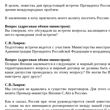
В целом, повестка дня предстоящей встречи Президента Росси
зрения международных проблем.
В заключение я хочу пригласить моего коллегу посетить Россию 
Вопрос (адресован обоим министрам):
Вы говорили, что обсуждали на встречи вопросы, касающиеся 
место проведения этой встречи?
С.В.Лавров:
Подготовка встречи ведется с участием Министерства иностра
Администрации Президента Российской Федерации в координац
Вопрос (адресован обоим министрам):
Позиция Японии заключается в следующем: в мирный договор м
территориального вопроса и мирный договор не должны быть с
какая дискуссия проводилась по этому вопросу? Не могли бы В
навстречу друг другу?
С.В.Лавров:
Мы сегодня не вдавались в существо переговоров. Для этого с
визита Премьер-министра Японии С.Абэ в Россию.
Как я сказал, Россия при этом руководствуется своей извес
а также на все имеющиеся договоренности между нашей стран
японскими коллегами, и на единственный ратифицированный н