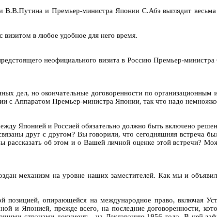
и В.В.Путина и Премьер-министра Японии С.Абэ выглядит весьма 
с визитом в любое удобное для него время.
предстоящего неофициального визита в Россию Премьер-министра С
нных дел, но окончательные договоренности по организационным и
ии с Аппаратом Премьер-министра Японии, так что надо немножко
ежду Японией и Россией обязательно должно быть включено решен
вязаны друг с другом? Вы говорили, что сегодняшняя встреча бы
ы рассказать об этом и о Вашей личной оценке этой встречи? Мож
оздан механизм на уровне наших заместителей. Как мы и объявил
тной позицией, опирающейся на международное право, включая У
ой и Японией, прежде всего, на последние договоренности, ко
ашими странами документ - на Декларацию 1956 года. В ней за