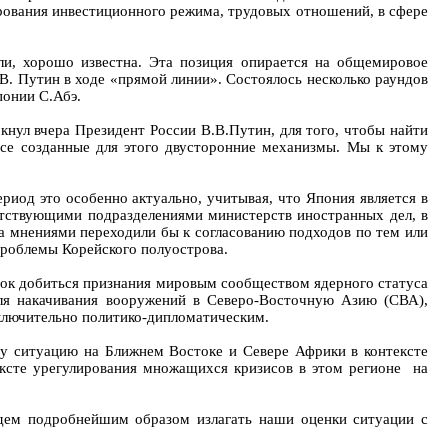
ирования инвестиционного режима, трудовых отношений, в сфере
ли, хорошо известна. Эта позиция опирается на общемировое
В. Путин в ходе «прямой линии». Состоялось несколько раундов
понии С.Абэ.
кнул вчера Президент России В.В.Путин, для того, чтобы найти
все созданные для этого двусторонние механизмы. Мы к этому
риод это особенно актуально, учитывая, что Япония является в
етствующими подразделениями министерств иностранных дел, в
а мнениями переходили бы к согласованию подходов по тем или
проблемы Корейского полуострова.
ток добиться признания мировым сообществом ядерного статуса
ля накачивания вооружений в Северо-Восточную Азию (СВА),
ключительно политико-дипломатическим.
у ситуацию на Ближнем Востоке и Севере Африки в контексте
тексте урегулирования множащихся кризисов в этом регионе на
будем подробнейшим образом излагать наши оценки ситуации с