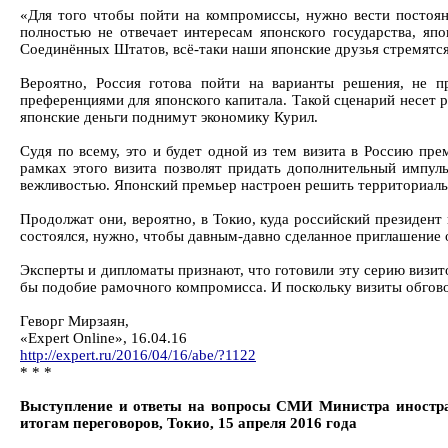
«Для того чтобы пойти на компромиссы, нужно вести постоян
полностью не отвечает интересам японского государства, япо
Соединённых Штатов, всё-таки наши японские друзья стремятс
Вероятно, Россия готова пойти на варианты решения, не п
преференциями для японского капитала. Такой сценарий несет р
японские деньги поднимут экономику Курил.
Судя по всему, это и будет одной из тем визита в Россию пр
рамках этого визита позволят придать дополнительный импул
вежливостью. Японский премьер настроен решить территориальн
Продолжат они, вероятно, в Токио, куда российский президент
состоялся, нужно, чтобы давным-давно сделанное приглашение 
Эксперты и дипломаты признают, что готовили эту серию визит
бы подобие рамочного компромисса. И поскольку визиты обгово
Геворг Мирзаян,
«Expert Online», 16.04.16
http://expert.ru/2016/04/16/abe/?1122
* * *
Выступление и ответы на вопросы СМИ Министра иностра
итогам переговоров, Токио, 15 апреля 2016 года