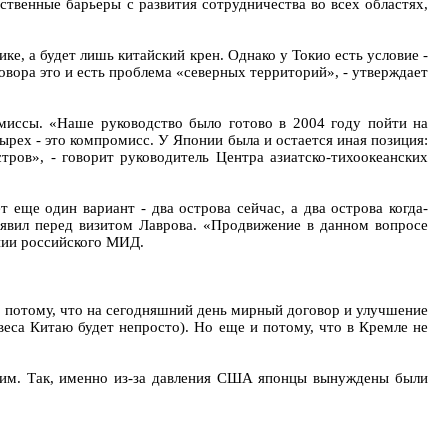
ственные барьеры с развития сотрудничества во всех областях,
е, а будет лишь китайский крен. Однако у Токио есть условие -
ора это и есть проблема «северных территорий», - утверждает
миссы. «Наше руководство было готово в 2004 году пойти на
тырех - это компромисс. У Японии была и остается иная позиция:
стров», - говорит руководитель Центра азиатско-тихоокеанских
еще один вариант - два острова сейчас, а два острова когда-
аявил перед визитом Лаврова. «Продвижение в данном вопросе
ении российского МИД.
ко потому, что на сегодняшний день мирный договор и улучшение
еса Китаю будет непросто). Но еще и потому, что в Кремле не
ским. Так, именно из-за давления США японцы вынуждены были