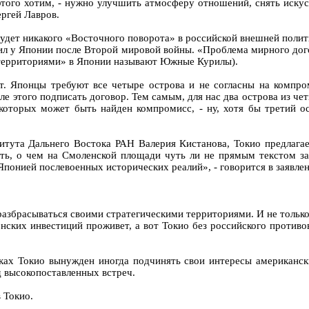
 этого хотим, - нужно улучшить атмосферу отношений, снять искус
ергей Лавров.
удет никакого «Восточного поворота» в российской внешней политик
л у Японии после Второй мировой войны. «Проблема мирного догов
территориями» в Японии называют Южные Курилы).
т. Японцы требуют все четыре острова и не согласны на компро
ле этого подписать договор. Тем самым, для нас два острова из че
 которых может быть найден компромисс, - ну, хотя бы третий о
ута Дальнего Востока РАН Валерия Кистанова, Токио предлагает 
ать, о чем на Смоленской площади чуть ли не прямым текстом з
Японией послевоенных исторических реалий», - говорится в заявл
 разбрасываться своими стратегическими территориями. И не толь
ских инвестиций проживет, а вот Токио без российского противов
амках Токио вынужден иногда подчинять свои интересы американ
д высокопоставленных встреч.
 Токио.