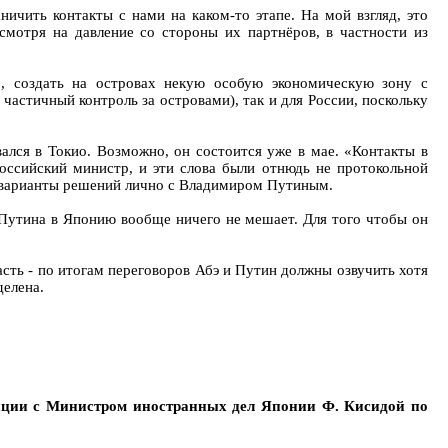
чить контакты с нами на каком-то этапе. На мой взгляд, это
есмотря на давление со стороны их партнёров, в частности из
р, создать на островах некую особую экономическую зону с
частичный контроль за островами), так и для России, поскольку
ался в Токио. Возможно, он состоится уже в мае. «Контакты в
оссийский министр, и эти слова были отнюдь не протокольной
ь варианты решений лично с Владимиром Путиным.
у Путина в Японию вообще ничего не мешает. Для того чтобы он
сть - по итогам переговоров Абэ и Путин должны озвучить хотя
делена.
нции с Министром иностранных дел Японии Ф. Кисидой по