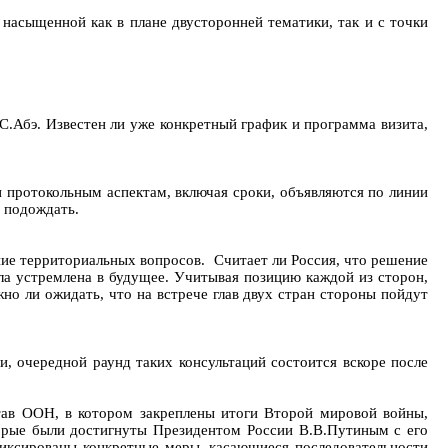
насыщенной как в плане двусторонней тематики, так и с точки
.Абэ. Известен ли уже конкретный график и программа визита,
 протокольным аспектам, включая сроки, объявляются по линии
 подождать.
ие территориальных вопросов. Считает ли Россия, что решение
ла устремлена в будущее. Учитывая позицию каждой из сторон,
но ли ожидать, что на встрече глав двух стран стороны пойдут
и, очередной раунд таких консультаций состоится вскоре после
став ООН, в котором закреплены итоги Второй мировой войны,
торые были достигнуты Президентом России В.В.Путиным с его
фиксированы конкретные меры, касающиеся последовательности