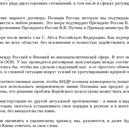
лого ряда двухсторонних соглашений, в том числе в сферах регул
ике мирного договора. Позиция Россия, которую мы подтверди
вести в любом режиме. Это вчера подтвердил Президент России В.
оручениями Президента России В.В. Путина и Премьер-министра Я
ре после визита г-на С. Абэ в Российскую Федерацию. Как подчер
 во всех областях без исключения и полностью задействовать 
между Россией и Японией во внешнеполитической сфере. В этот пе
и ООН. У нас проводятся регулярные консультации между соотв
елось бы, чтобы мы сделали следующий шаг и от простого обмен
, и сложной ситуации вокруг усилий по урегулированию ядерной 
езответственных шагов, чтобы КНДР осознала иллюзорность попы
ться использовать неприемлемую линию Пхеньяна как предлог д
ены, что решение проблем Корейского полуострова может быть ис
истерствами по другой актуальной проблематике - я имею в вид
тории, пытаться устанавливать свои порядки в регионе и в кон
он, без вмешательства извне.
ли проявлять к украинскому кризису, мы, разумеется, и далее 
Киева отвечать за свои слова.