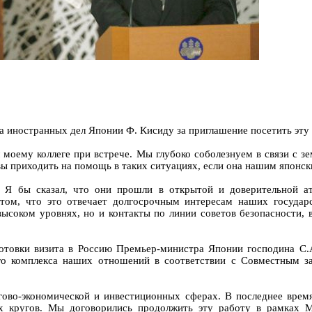
а иностранных дел Японии Ф. Кисиду за приглашение посетить эту 
ал моему коллеге при встрече. Мы глубоко соболезнуем в связи с 
ы приходить на помощь в таких ситуациях, если она нашим японск
 Я бы сказал, что они прошли в открытой и доверительной а
том, что это отвечает долгосрочным интересам наших государс
высоком уровнях, но и контакты по линии советов безопасности, 
отовки визита в Россию Премьер-министра Японии господина С.А
го комплекса наших отношений в соответствии с Совместным з
ово-экономической и инвестиционных сферах. В последнее врем
х кругов. Мы договорились продолжить эту работу в рамках 