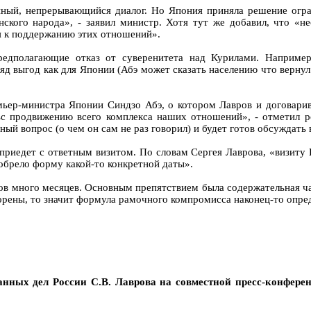
ный, непрерывающийся диалог. Но Япония приняла решение ограни
нского народа», - заявил министр. Хотя тут же добавил, что «н
я к поддержанию этих отношений».
редполагающие отказ от суверенитета над Курилами. Наприме
яд выгод как для Японии (Абэ может сказать населению что вернул 
емьер-министра Японии Синдзо Абэ, о котором Лавров и договарив
ьс продвижению всего комплекса наших отношений», - отметил р
ый вопрос (о чем он сам не раз говорил) и будет готов обсуждат
 приедет с ответным визитом. По словам Сергея Лаврова, «визит
обрело форму какой-то конкретной даты».
ов много месяцев. Основным препятствием была содержательная ча
рены, то значит формула рамочного компромисса наконец-то опре
нных дел России С.В. Лаврова на совместной пресс-конфере