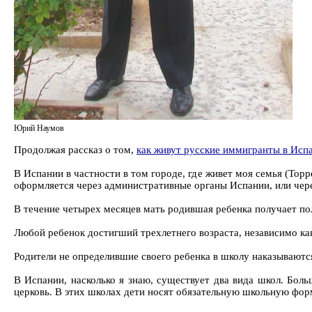
Юрий Наумов
Продолжая рассказ о том,
как живут русские иммигранты в Исп
В Испании в частности в том городе, где живет моя семья (Торр
оформляется через административные органы Испании, или чере
В течение четырех месяцев мать родившая ребенка получает пол
Любой ребенок достигший трехлетнего возраста, независимо как
Родители не определившие своего ребенка в школу наказывают
В Испании, насколько я знаю, существует два вида школ. Бол
церковь. В этих школах дети носят обязательную школьную форм