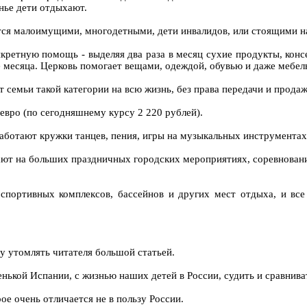
нье дети отдыхают.
ются малоимущими, многодетными, дети инвалидов, или стоящими 
нкретную помощь - выделяя два раза в месяц сухие продукты, конс
е месяца. Церковь помогает вещами, одеждой, обувью и даже мебел
 семьи такой категории на всю жизнь, без права передачи и продаж
евро (по сегодняшнему курсу 2 220 рублей).
работают кружки танцев, пения, игры на музыкальных инструментах
пают на больших праздничных городских мероприятиях, соревновани
спортивных комплексов, бассейнов и других мест отдыха, и все
у утомлять читателя большой статьей.
енькой Испании, с жизнью наших детей в России, судить и сравнива
ое очень отличается не в пользу России.