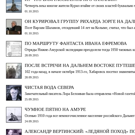
Четверть века многие жители Курил втайне от своих властей буквальн
01.10.2015
ОН КУРИРОВАЛ ГРУППУ РИХАРДА ЗОРГЕ НА ДА
Поэт Варлам Шаламов, отсидевший 14 лет на Колыме, считал, что был 
01.10.2015
ПО МАРШРУТУ ФАНТАСТА ИВАНА ЕФРЕМОВА
Отряды Нижне-Амурской экспедиции преодолели тогда 1950 таежных ки
28.09.2015
ПОСЛЕ ВСТРЕЧИ НА ДАЛЬНЕМ ВОСТОКЕ ПУТЕШ
102 года назад, в начале октября 1913-го, Хабаровск посетил знамен
28.09.2015
ЧИСТАЯ ВОДА СЕВЕРА
Замечательный писатель Лора Белоиван была отправлена «Новой газетой
25.09.2015
ЧУМНОЕ ПЯТНО НА АМУРЕ
Осенью 1910 года все немногочисленное население российского Дальнег
24.09.2015
АЛЕКСАНДР ВЕРТИНСКИЙ: «ЛЕДЯНОЙ ПОХОД» П