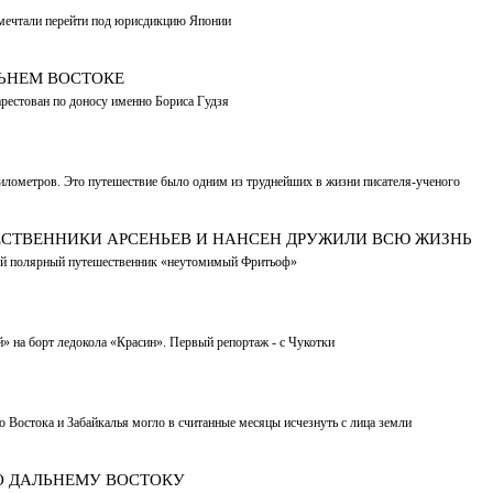
о мечтали перейти под юрисдикцию Японии
ЛЬНЕМ ВОСТОКЕ
арестован по доносу именно Бориса Гудзя
лометров. Это путешествие было одним из труднейших в жизни писателя-ученого
ЕСТВЕННИКИ АРСЕНЬЕВ И НАНСЕН ДРУЖИЛИ ВСЮ ЖИЗНЬ
итый полярный путешественник «неутомимый Фритьоф»
» на борт ледокола «Красин». Первый репортаж - с Чукотки
о Востока и Забайкалья могло в считанные месяцы исчезнуть с лица земли
О ДАЛЬНЕМУ ВОСТОКУ