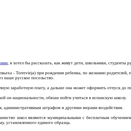
ании
, я хотел бы рассказать, как живут дети, школьники, студенты 
евьеха - Torrevieja) при рождении ребенка, по желанию родителей, 
з наше русское посольство.
ную заработную плату, а дальше она может оформить отпуск до пят
ой он национальности, обязан пойти учиться в испанскую школу.
ся, административным штрафом и другими мерами воздействия.
ьшинство школ являются муниципальными с бесплатным обучением
у, установленного единого образца.