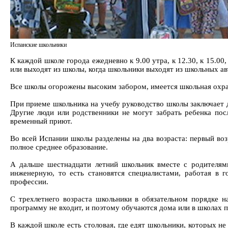
Испанские школьники
К каждой школе города ежедневно к 9.00 утра, к 12.30, к 15.0
или выходят из школы, когда школьники выходят из школьных ав
Все школы огорожены высоким забором, имеется школьная охран
При приеме школьника на учебу руководство школы заключает до
Другие люди или родственники не могут забрать ребенка пос
временный приют.
Во всей Испании школы разделены на два возраста: первый возра
полное среднее образование.
А дальше шестнадцати летний школьник вместе с родителями
инженерную, то есть становятся специалистами, работая в 
профессии.
С трехлетнего возраста школьники в обязательном порядке н
программу не входит, и поэтому обучаются дома или в школах п
В каждой школе есть столовая, где едят школьники, которых н