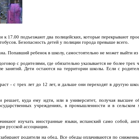
0, и к 17.00 подъезжают два полицейских, которые перекрывают пр
тобусов. Безопасность детей у полиции города превыше всего.
а. Попавший ребенок в школу, самостоятельно не может выйти из 
говор с родителями, где обязательно указывается не более трех 
ле занятий. Дети остаются на территории школы. Если с родител
ст - с трех лет до 12 лет, и дальше они переходят в другую школ
 решает, куда ему идти, или в университет, получая высшее 
государственных учреждениях, в промышленности и в сельском х
ачинают изучать иностранные языки, испанский само собой, англ
ри русской ассоциации.
е забирают родители на обед. Все обеды оплачиваются по сниженны