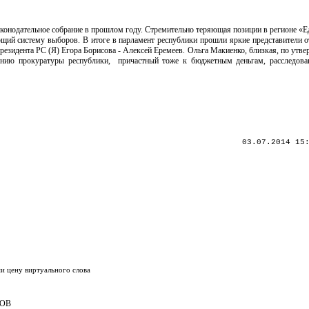
законодательное собрание в прошлом году. Стремительно теряющая позиции в регионе «Е
ий систему выборов. В итоге в парламент республики прошли яркие представители о
резидента РС (Я) Егора Борисова - Алексей Еремеев. Ольга Макиенко, близкая, по утв
нию прокуратуры республики, причастный тоже к бюджетным деньгам, расследован
03.07.2014 15
и цену виртуального слова
КОВ