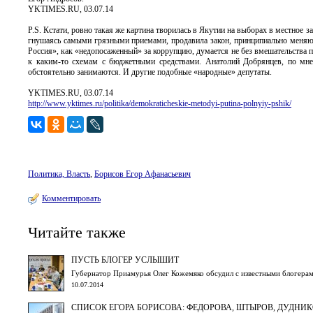
YKTIMES.RU, 03.07.14
P.S. Кстати, ровно такая же картина творилась в Якутии на выборах в местное 
гнушаясь самыми грязными приемами, продавила закон, принципиально меняющ
Россия», как «недопосаженный» за коррупцию, думается не без вмешательства п
к каким-то схемам с бюджетными средствами. Анатолий Добрянцев, по мне
обстоятельно занимаются. И другие подобные «народные» депутаты.
YKTIMES.RU, 03.07.14
http://www.yktimes.ru/politika/demokraticheskie-metodyi-putina-polnyiy-pshik/
Политика, Власть
,
Борисов Егор Афанасьевич
Комментировать
Читайте также
ПУСТЬ БЛОГЕР УСЛЫШИТ
Губернатор Приамурья Олег Кожемяко обсудил с известными блогерам
10.07.2014
СПИСОК ЕГОРА БОРИСОВА: ФЕДОРОВА, ШТЫРОВ, ДУДНИ