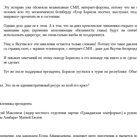
Эту истерию уже обсмеяли независимые СМИ, интернет-форумы, потому что ни 
человек всю эту нескончаемую белиберду «Егор Борисов посетил, выслушал, позд
направил» прочитать не в состоянии.
Однако дело даже не в этом. А в том, что на днях кремлевские чиновники открыто за
нынешние врио (временно исполняющие обязанности главы) будут на сентя
использовать адмресурс, им очень сильно якобы не поздоровится.
Увы, в Якутии все эти заявления остаются только словами! Потому что такое давлен
со страниц газет, с экранов телевизоров, с интернет-СМИ - даже для Якутии беспреце
И никаких замечаний по этому поводу Борисову и его команде так никто и не сдела
не сделает.
Тут же после поддержки президента, Борисов пустился в турне по республике. Объе
ал. Это ли не административный ресурс во всей его красе?
авленника президента.
сий Максимов (лидер местного отделения партии «Гражданская платформа») и руков
зы Анабара» Матвей Евсеев.
временно для кандидата Егора Афанасьевича, изменяет меру пресечения и пытается п