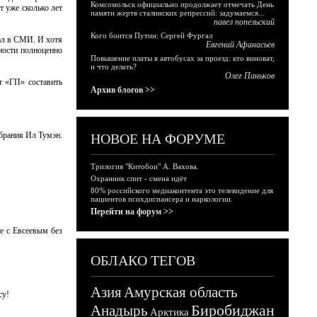
Комсомольск официально продолжает отмечать День
т уже сколько лет
памяти жертв сталинских репрессий: задумаемся...
павел попельский
Кого боится Путин: Сергей Фургал
дал в СМИ. И хотя
Евгений Афанасьев
ности полноценно
Повышение платы в автобусах за проезд: кто виноват,
и что делать?
Олег Паньков
т «ГП» составить
Архив блогов >>
обрания Ил Тумэн.
НОВОЕ НА ФОРУМЕ
Трилогия "Китобои" А. Вахова.
Охранник спит - смена идёт
80% российского медиаконтента это телевидение для
пациентов психдиспансера и наркологии.
Перейти на форум >>
ее с Евсеевым без
ОБЛАКО ТЕГОВ
Азия
Амурская область
су!
Биробиджан
Анадырь
Арктика