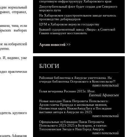
спортивную инфраструктуру Хабаровского края
Дноуглубительный флот будет создан для Северного
одни нормальный
морского пути
равил, отправил,
На Хабаровском судостроительном заводе началось
производство дебаркадеров
ЦУМ в Хабаровске вернули государству
явили, типа, если
Бывший судоремонтный завод «Якорь» в Советской
брьских выборах
Гавани планируют восстановить
ие на избирателей
Архив новостей >>
дентно.
л. И, видимо, уже
БЛОГИ
здил практически
Районная библиотека в Амурске уничтожена. На
очереди библиотека Островского в Комсомольске?!
павел попельский
Голая вечеринка Роснано 2015г. Итог.
Евгений Афанасьев
Новые находки Павла Петровича Попельского:
Архив газеты Природа и аномальные явления,
Неизвестная карта НижнеАмурЛага и Последние
выставки автора в Амурске по 2025
одитель крупного
павел попельский
Официальные публикации Павла Петровича
Попельского 2023-2025 в Болгарии, в газетах
Тихоокеанская Звезда и Наш Город Амурск
павел попельский
осадить Афанасия