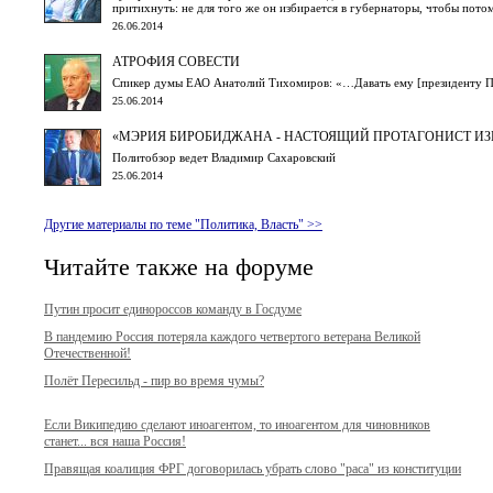
притихнуть: не для того же он избирается в губернаторы, чтобы потом
26.06.2014
АТРОФИЯ СОВЕСТИ
Спикер думы ЕАО Анатолий Тихомиров: «…Давать ему [президенту Пути
25.06.2014
«МЭРИЯ БИРОБИДЖАНА - НАСТОЯЩИЙ ПРОТАГОНИСТ ИЗ
Политобзор ведет Владимир Сахаровский
25.06.2014
Другие материалы по теме "Политика, Власть" >>
Читайте также на форуме
Путин просит единороссов команду в Госдуме
В пандемию Россия потеряла каждого четвертого ветерана Великой
Отечественной!
Полёт Пересильд - пир во время чумы?
Если Википедию сделают иноагентом, то иноагентом для чиновников
станет... вся наша Россия!
Правящая коалиция ФРГ договорилась убрать слово "раса" из конституции