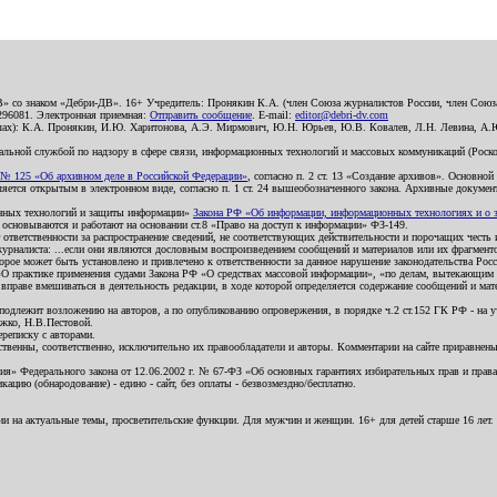
В» со знаком «Дебри-ДВ». 16+ Учредитель: Пронякин К.А. (член Союза журналистов России, член Союза
2296081. Электронная приемная:
Отправить сообщение
. E-mail:
editor@debri-dv.com
алах): К.А. Пронякин, И.Ю. Харитонова, А.Э. Мирмович, Ю.Н. Юрьев, Ю.В. Ковалев, Л.Н. Левина, А.
льной службой по надзору в сфере связи, информационных технологий и массовых коммуникаций (Роском
№ 125 «Об архивном деле в Российской Федерации»
, согласно п. 2 ст. 13 «Создание архивов». Основно
ется открытым в электронном виде, согласно п. 1 ст. 24 вышеобозначенного закона. Архивные документы 
ионных технологий и защиты информации»
Закона РФ «Об информации, информационных технологиях и о за
я основываются и работают на основании ст.8 «Право на доступ к информации» ФЗ-149.
 ответственности за распространение сведений, не соответствующих действительности и порочащих чест
урналиста: ...если они являются дословным воспроизведением сообщений и материалов или их фрагмент
орое может быть установлено и привлечено к ответственности за данное нарушение законодательства Рос
«О практике применения судами Закона РФ «О средствах массовой информации», «по делам, вытекающим 
вправе вмешиваться в деятельность редакции, в ходе которой определяется содержание сообщений и мат
одлежит возложению на авторов, а по опубликованию опровержения, в порядке ч.2 ст.152 ГК РФ - на уч
ожко, Н.В.Пестовой.
ереписку с авторами.
тственны, соответственно, исключительно их правообладатели и авторы. Комментарии на сайте приравне
я» Федерального закона от 12.06.2002 г. № 67-ФЗ «Об основных гарантиях избирательных прав и права н
ацию (обнародование) - едино - сайт, без оплаты - безвозмездно/бесплатно.
ии на актуальные темы, просветительские функции. Для мужчин и женщин. 16+ для детей старше 16 лет.