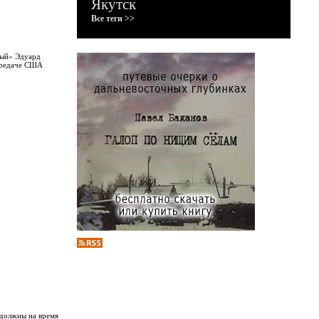
Якутск
Все теги >>
ный» Эдуард
передаче США
 должны на время