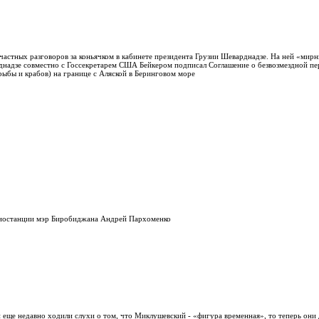
 частных разговоров за коньячком в кабинете президента Грузии Шеварднадзе. На ней «мир
днадзе совместно с Госсекретарем США Бейкером подписал Соглашение о безвозмездной 
рыбы и крабов) на границе с Аляской в Беринговом море
диостанции мэр Биробиджана Андрей Пархоменко
 еще недавно ходили слухи о том, что Миклушевский - «фигура временная», то теперь они