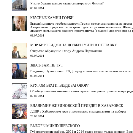
У кого больше шансов стать сенатором от Якутии?
09.07.2014
КРАСНЫЕ КАМНИ ГОРБИ
Бывший министр госбезопасности Грузии сделал аудиозапись во время
Амвросиевич предстает монстром с диктаторскими замашками. Шевар
двухсот миль нашего водного пространства (с массой дорогих пород 
09.07.2014
МЭР БИРОБИДЖАНА ДОЛЖЕН УЙТИ В ОТСТАВКУ
Открытое обращение к мэру Андрею Пархоменко
09.07.2014
ЗДЕСЬ БАМ НЕ ТУТ
Владимир Путин ставит РЖД перед новым геополитическим вызовом
09.07.2014
КРУГОМ ВРАГИ, ВЕЗДЕ ЗАГОВОР?
Об общественном мнении и своих врагах говорил в прямом эфире ра
02.07.2014
ВЛАДИМИР ЖИРИНОВСКИЙ ПРИЕДЕТ В ХАБАРОВСК
ЛДПР в Хабаровском крае определилась с кандидатами на выборы
28.06.2014
ВЫБОРЫ МИКЛУШЕВСКОГО
Губернаторские выборы 2001 и 2014 годов схожи только внешне. Если