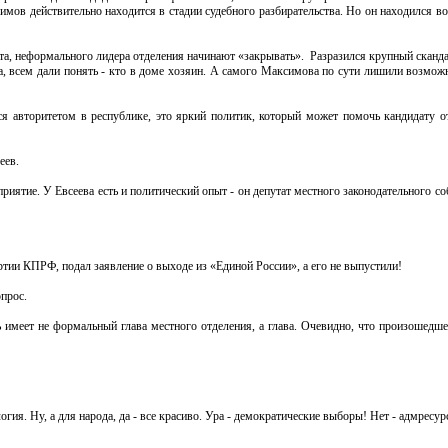
мов действительно находится в стадии судебного разбирательства. Но он находился во
ата, неформального лидера отделения начинают «закрывать». Разразился крупный скан
, всем дали понять - кто в доме хозяин. А самого Максимова по сути лишили возмож
я авторитетом в республике, это яркий политик, который может помочь кандидату о
еев.
риятие. У Евсеева есть и политический опыт - он депутат местного законодательного с
ртии КПРФ, подал заявление о выходе из «Единой России», а его не выпустили!
опрос.
ь имеет не формальный глава местного отделения, а глава. Очевидно, что произошедш
гия. Ну, а для народа, да - все красиво. Ура - демократические выборы! Нет - адмресур