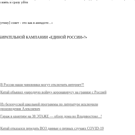
 взять и сразу уйти
ну] совет - это как в анекдоте...»
БИРАТЕЛЬНОЙ КАМПАНИИ «ЕДИНОЙ РОССИИ»?»
В России наши чиновники могут отключить интернет?!
Китай объявил «народную войну» коронавирусу на границе с Россией
Из белорусской школьной программы по литературе исключили
произведения Алексиевич
Гараж в квартире на 38 ЭТАЖЕ — обзор дома во Владивостоке...!
Китай отказался передать ВОЗ данные о первых случаях COVID-19