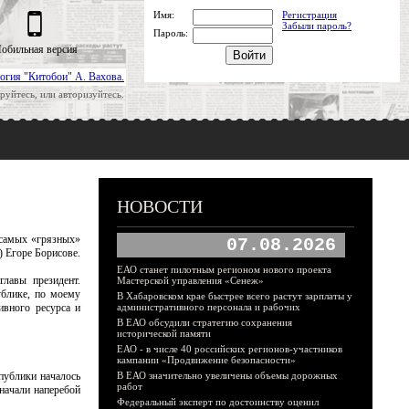
Имя:
Регистрация
Забыли пароль?
Пароль:
обильная версия
огия "Китобои" А. Вахова.
руйтесь, или авторизуйтесь.
НОВОСТИ
 самых «грязных»
07.08.2026
 Егоре Борисове.
ЕАО станет пилотным регионом нового проекта
лавы президент.
Мастерской управления «Сенеж»
ублике, по моему
В Хабаровском крае быстрее всего растут зарплаты у
ивного ресурса и
административного персонала и рабочих
В ЕАО обсудили стратегию сохранения
исторической памяти
ЕАО - в числе 40 российских регионов-участников
кампании «Продвижение безопасности»
публики началось
В ЕАО значительно увеличены объемы дорожных
работ
начали наперебой
Федеральный эксперт по достоинству оценил