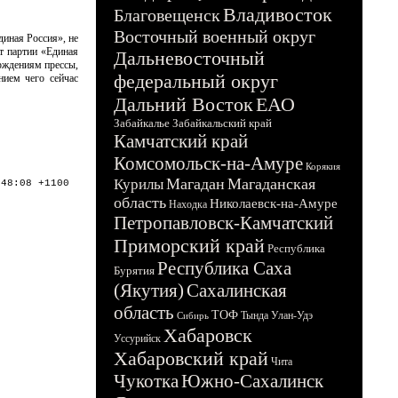
Владивосток
Благовещенск
Восточный военный округ
диная Россия», не
т партии «Единая
Дальневосточный
ерждениям прессы,
федеральный округ
ием чего сейчас
Дальний Восток
ЕАО
Забайкалье
Забайкальский край
Камчатский край
Комсомольск-на-Амуре
Корякия
Магадан
Магаданская
Курилы
:48:08 +1100
область
Николаевск-на-Амуре
Находка
Петропавловск-Камчатский
Приморский край
Республика
Республика Саха
Бурятия
(Якутия)
Сахалинская
область
ТОФ
Тында
Улан-Удэ
Сибирь
Хабаровск
Уссурийск
Хабаровский край
Чита
Чукотка
Южно-Сахалинск