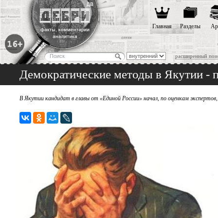
Главная
Разделы
Ар
расширенный пои
Демократические методы в Якутии - 
В Якутии кандидат в главы от «Единой России» начал, по оценкам экспертов,