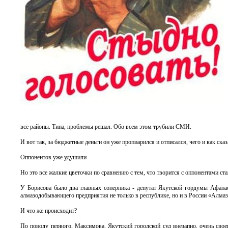
все районы. Типа, проблемы решал. Обо всем этом трубили СМИ.
И вот так, за бюджетные деньги он уже пропиарился и отписался, чего и как сказ
Оппонентов уже удушили
Но это все жалкие цветочки по сравнению с тем, что творится с оппонентами ст
У Борисова было два главных соперника - депутат Якутской гордумы Афана
алмазодобывающего предприятия не только в республике, но и в России «Алма
И что же происходит?
По поводу первого, Максимова. Якутский городской суд внезапно, очень свое