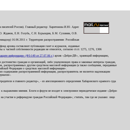
 писателей России). Главный редактор: Харитонова И.Ю. Адрес
Ю. Жданов, Е.Н. Голубь, С.Н. Бурындин, Б.М. Сухинин, О.В.
надзор) 16.06.2011 г. Территория распространения: Российская
й фонд архива составляют публикации газет и журналов, изданные
к частной собственности редакции не относятся, согласно ст.ст. 1275, 1276, 1306
щите информации» (ФЗ-149 от 27.07.06 г.)
архив «Дебри-ДВ», хранящий информацию,
ь и достоинство граждан и организаций, либо ущемляющих права и законные интересы граждан,
ов, распространенных другим средством массовой информации (а также сообщения, переданные
сийской Федерации о средствах массовой информации».
из содержания распространенной информации, распространитель не является надлежащим
ериалов».
редителя и главного редактор», - из апелляционного определения Хабаровского краевого суда
ны к выражению мнения. Блоги и форум не входят в электронное периодическое издание «Дебри-
а участие в референдуме граждан Российской Федерации»; считать, там где не указано: лицо