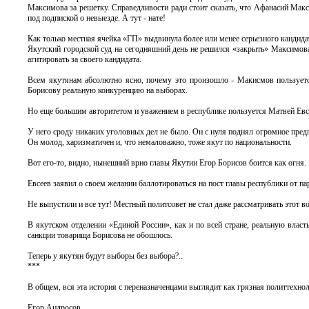
Максимова за решетку. Справедливости ради стоит сказать, что Афанасий Макси
под подпиской о невыезде. А тут - нате!
Как только местная ячейка «ГП» выдвинула более или менее серьезного кандид
Якутский городской суд на сегодняшний день не решился «закрыть» Максимова
агитировать за своего кандидата.
Всем якутянам абсолютно ясно, почему это произошло - Макисмов пользуетс
Борисову реальную конкуренцию на выборах.
Но еще большим авторитетом и уважением в республике пользуется Матвей Евс
У него сроду никаких уголовных дел не было. Он с нуля поднял огромное предп
Он молод, харизматичен и, что немаловажно, тоже якут по национальности.
Вот его-то, видно, нынешний врио главы Якутии Егор Борисов боится как огня.
Евсеев заявил о своем желании баллотироваться на пост главы республики от па
Не выпустили и все тут! Местный политсовет не стал даже рассматривать этот в
В якутском отделении «Единой России», как и по всей стране, реальную власт
санкции товарища Борисова не обошлось.
Теперь у якутян будут выборы без выбора?..
***
В общем, вся эта история с переназначенцами выглядит как грязная политтехноло
Егор Андросов.