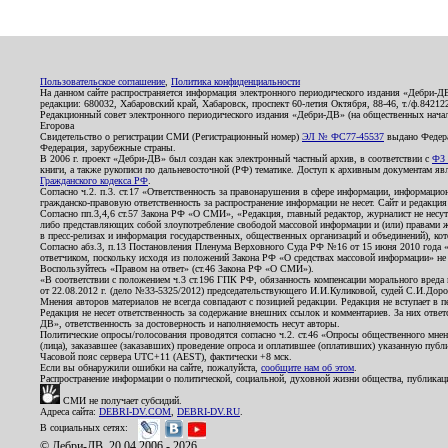
Пользовательское соглашение
,
Политика конфиденциальности
На данном сайте распространяется информация электронного периодического издания «Дебри-Д
редакции: 680032, Хабаровский край, Хабаровск, проспект 60-летия Октября, 88-46, т./ф.8421
Редакционный совет электронного периодического издания «Дебри-ДВ» (на общественных нач
Егорова
Свидетельство о регистрации СМИ (Регистрационный номер)
ЭЛ № ФС77-45537
выдано Федера
Федерация, зарубежные страны.
В 2006 г. проект «Дебри-ДВ» был создан как электронный частный архив, в соответствии с
ФЗ 
книги, а также рукописи по дальневосточной (РФ) тематике. Доступ к архивным документам явля
Гражданского кодекса РФ
.
Согласно ч.2. п.3. ст.17 «Ответственность за правонарушения в сфере информации, информац
гражданско-правовую ответственность за распространение информации не несет. Сайт и редакци
Согласно пп.3,4,6 ст.57 Закона РФ «О СМИ», «Редакция, главный редактор, журналист не несут
либо представляющих собой злоупотребление свободой массовой информации и (или) правами ж
в пресс-релизах и информация государственных, общественных организаций и объединений), кот
Согласно абз.3, п.13 Постановления Пленума Верховного Суда РФ №16 от 15 июня 2010 года 
ответчиком, поскольку исходя из положений Закона РФ «О средствах массовой информации» не 
Воспользуйтесь «Правом на ответ» (ст.46 Закона РФ «О СМИ»).
«В соответствии с положением ч.3 ст.196 ГПК РФ, обязанность компенсации морального вреда п
от 22.08.2012 г. (дело №33-5325/2012) председательствующего И.И.Куликовой, судей С.И.Дор
Мнения авторов материалов не всегда совпадают с позицией редакции. Редакция не вступает в п
Редакция не несет ответственность за содержание внешних ссылок и комментариев. За них отве
ДВ», ответственность за достоверность и наполняемость несут авторы.
Политические опросы/голосования проводятся согласно ч.2. ст.46 «Опросы общественного мнени
(лица), заказавшее (заказавших) проведение опроса и оплатившее (оплативших) указанную публик
Часовой пояс сервера UTC+11 (AEST), фактически +8 мск.
Если вы обнаружили ошибки на сайте, пожалуйста,
сообщите нам об этом
.
Распространение информации о политической, социальной, духовной жизни общества, публикац
СМИ не получает субсидий.
Адреса сайта:
DEBRI-DV.COM
,
DEBRI-DV.RU
.
В социальных сетях:
© Дебри-ДВ, 20.04.2006 - 2026