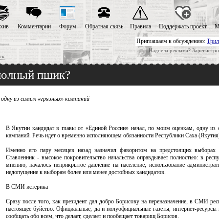
хив
Комментарии
Форум
Обратная связь
Правила
Поддержать проект
М
Приглашаем к обсуждению:
Трил
Надоела реклама? Зарегистри
ск
полный пшик?
 одну из самых «грязных» кампаний
В Якутии кандидат в главы от «Единой России» начал, по моим оценкам, одну из
кампаний. Речь идет о временно исполняющем обязанности Республики Саха (Якутия)
Именно его пару месяцев назад назначил фаворитом на предстоящих выборах г
Ставленник - высокое покровительство начальства оправдывает полностью: в респ
мнению, началось неприкрытое давление на население, использование администрат
недопущение к выборам более или менее достойных кандидатов.
В СМИ истерика
Сразу после того, как президент дал добро Борисову на переназначение, в СМИ рес
настоящее буйство. Официальные, да и полуофициальные газеты, интернет-ресурсы 
сообщать обо всем, что делает, сделает и пообещает товарищ Борисов.