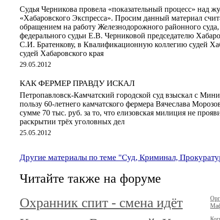
Судья Черникова провела «показательный процесс» над ж
«Хабаровского Экспресса». Просим данный материал счи
обращением на работу Железнодорожного районного суда,
федерального судьи Е.В. Черниковой председателю Хабаро
С.И. Братенкову, в Квалификационную коллегию судей Хаб
судей Хабаровского края
29.05.2012
КАК ФЕРМЕР ПРАВДУ ИСКАЛ
Петропавловск-Камчатский городской суд взыскал с Мини
пользу 60-летнего камчатского фермера Вячеслава Морозо
сумме 70 тыс. руб. за то, что елизовская милиция не проя
раскрытии трёх уголовных дел
25.05.2012
Другие материалы по теме "Суд, Криминал, Прокурату
Читайте также на форуме
Охранник спит - смена идёт
Орг
Маф
Ког