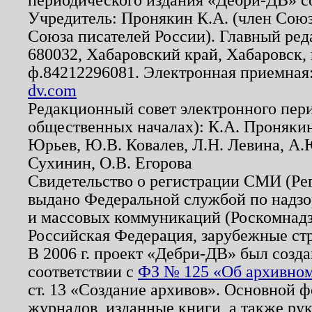
Учредитель: Пронякин К.А. (член Союз
Союза писателей России). Главный ред
680032, Хабаровский край, Хабаровск, п
ф.84212296081. Электронная приемная
dv.com
Редакционный совет электронного пер
общественных началах): К.А. Проняки
Юрьев, Ю.В. Ковалев, Л.Н. Левина, А.
Сухинин, О.В. Егорова
Свидетельство о регистрации СМИ (Р
выдано Федеральной службой по надзо
и массовых коммуникаций (Роскомнадзо
Российская Федерация, зарубежные ст
В 2006 г. проект «Дебри-ДВ» был созда
соответствии с
ФЗ № 125 «Об архивном
ст. 13 «Создание архивов». Основной ф
журналов, изданные книги, а также ру