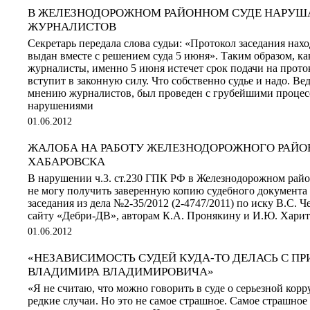
В ЖЕЛЕЗНОДОРОЖНОМ РАЙОННОМ СУДЕ НАРУШ
ЖУРНАЛИСТОВ
Секретарь передала слова судьи: «Протокол заседания нахо
выдан вместе с решением суда 5 июня». Таким образом, ка
журналисты, именно 5 июня истечет срок подачи на прото
вступит в законную силу. Что собственно судье и надо. Вед
мнению журналистов, был проведен с грубейшими проце
нарушениями
01.06.2012
ЖАЛОБА НА РАБОТУ ЖЕЛЕЗНОДОРОЖНОГО РАЙО
ХАБАРОВСКА
В нарушении ч.3. ст.230 ГПК РФ в Железнодорожном райо
не могу получить заверенную копию судебного документа 
заседания из дела №2-35/2012 (2-4747/2011) по иску В.С. Ч
сайту «Дебри-ДВ», авторам К.А. Пронякину и И.Ю. Харито
01.06.2012
«НЕЗАВИСИМОСТЬ СУДЕЙ КУДА-ТО ДЕЛАСЬ С П
ВЛАДИМИРА ВЛАДИМИРОВИЧА»
«Я не считаю, что можно говорить в суде о серьезной корр
редкие случаи. Но это не самое страшное. Самое страшное 