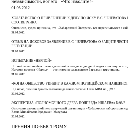
независимости, вот это - «Что изволите?»
01.06.2012
ХОДАТАЙСТВО О ПРИВЛЕЧЕНИИ К ДЕЛУ ПО ИСКУ В.С. ЧЕЧЕВАТОВ
СООТВЕТЧИКА
Отклонено, судом признано, что «Хабаровский Экспресс» все перепечатывает с са
31.05.2012
ОТЗЫВ НА ИСКОВОЕ ЗАЯВЛЕНИЕ В.С. ЧЕЧЕВАТОВА О ЗАЩИТЕ ЧЕСТ
РЕПУТАЦИИ
31.05.2012
ИСПЫТАНИЕ «НЕРПОЙ»
По чьей вине погибли члены сдаточной команды подводной лодки и почему за это
История проекта «Нерпы» — это история ужасающего бардака и коррупции...
31.05.2012
«КОГДА ОБЩЕСТВО УВИДИТ В КАЖДОМ ПОЛИЦЕЙСКОМ НАДЕЖНОГО
Год назад Евгений Кужель возглавил дальневосточный Главк МВД по ДФО
30.05.2012
ЭКСПЕРТИЗА «ПОЛНОМОЧНОГО ДРЕВА ПОЛПРЕДА ИШАЕВА» №98/2
Сотрудник автономной некоммерческой организации «Хабаровская лаборатория су
Елена Михайловна Крадожён-Мазурова
30.05.2012
ПРЕНИЯ ПО-БЫСТРОМУ