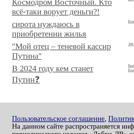
Космодром Восточный. Кто
всё-таки ворует деньги?!
сирота нуждаюсь в
Вла
приобретении жилья
"Мой отец – теневой кассир
300
Путина"
В 2024 году кем станет
Выб
Вла
Путин❓
Пользовательское соглашение
,
Политик
На данном сайте распространяется ин
периодического издания «Дебри-ДВ» с