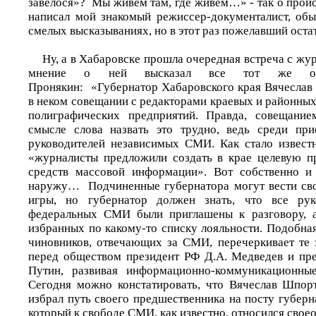
завелося»? Мы живем там, где живем…» - так о прои
написал мой знакомый режиссер-документалист, об
смелых высказываниях, но в этот раз пожелавший остат
Ну, а в Хабаровске прошла очередная встреча с жур
мнение о ней высказал все тот же опа
Пронякин: «Губернатор Хабаровского края Вячеслав
в неком совещании с редакторами краевых и районны
полиграфических предприятий. Правда, совещани
смысле слова назвать это трудно, ведь среди пр
руководителей независимых СМИ. Как стало извест
«журналисты предложили создать в крае целевую п
средств массовой информации». Вот собственно и 
наружу… Подчиненные губернатора могут вести сво
игры, но губернатор должен знать, что все рук
федеральных СМИ были приглашены к разговору, а
избранных по какому-то списку лояльности. Подобна
чиновников, отвечающих за СМИ, перечеркивает те з
перед обществом президент РФ Д.А. Медведев и пр
Путин, развивая информационно-коммуникационны
Сегодня можно констатировать, что Вячеслав Шпор
избрал путь своего предшественника на посту губер
который к свободе СМИ, как известно, относился свое