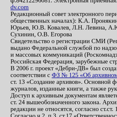
ф.84212296081. Электронная приемная
dv.com
Редакционный совет электронного пер
общественных началах): К.А. Проняки
Юрьев, Ю.В. Ковалев, Л.Н. Левина, А.
Сухинин, О.В. Егорова
Свидетельство о регистрации СМИ (Р
выдано Федеральной службой по надзо
и массовых коммуникаций (Роскомнадзо
Российская Федерация, зарубежные ст
В 2006 г. проект «Дебри-ДВ» был созда
соответствии с
ФЗ № 125 «Об архивном
ст. 13 «Создание архивов». Основной ф
журналов, изданные книги, а также ру
Доступ к архивным документам являетс
ст. 24 вышеобозначенного закона. Арх
редакции не относятся, согласно ст.ст. 
Согласно ч.2. п.3. ст.17 «Ответственн