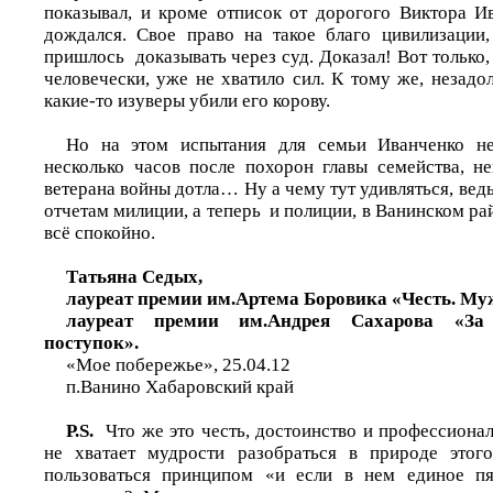
показывал, и кроме отписок от дорогого Виктора И
дождался. Свое право на такое благо цивилизации,
пришлось доказывать через суд. Доказал! Вот только,
человечески, уже не хватило сил. К тому же, незадо
какие-то изуверы убили его корову.
Но на этом испытания для семьи Иванченко н
несколько часов после похорон главы семейства, н
ветерана войны дотла… Ну а чему тут удивляться, вед
отчетам милиции, а теперь и полиции, в Ванинском рай
всё спокойно.
Татьяна Седых,
лауреат премии им.Артема Боровика «Честь. Муж
лауреат премии им.Андрея Сахарова «За
поступок».
«Мое побережье», 25.04.12
п.Ванино Хабаровский край
P.S.
Что же это честь, достоинство и профессион
не хватает мудрости разобраться в природе этог
пользоваться принципом «и если в нем единое пя