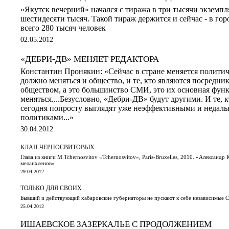
«Якутск вечерний» начался с тиража в три тысячи экземпл
шестидесяти тысяч. Такой тираж держится и сейчас - в гор
всего 280 тысяч человек
02.05.2012
«ДЕБРИ-ДВ» МЕНЯЕТ РЕДАКТОРА
Константин Пронякин: «Сейчас в стране меняется политиче
должно меняться и общество, и те, кто являются посредни
обществом, а это большинство СМИ, это их основная фун
меняться....Безусловно, «Дебри-ДВ» будут другими. И те, к
сегодня попросту выглядят уже неэффективными и недал
политиками...»
30.04.2012
КЛАН ЧЕРНОСВИТОВЫХ
Глава из книги M.Tchernosvitov «Tchernosvitov», Paris-Bruxelles, 2010. «Александ
меланхленов»
29.04.2012
ТОЛЬКО ДЛЯ СВОИХ
Бывший и действующий хабаровские губернаторы не пускают к себе независимые
25.04.2012
ИШАЕВСКОЕ ЗАЗЕРКАЛЬЕ С ПРОДОЛЖЕНИЕМ