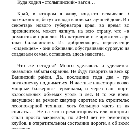
Куда ходил «столыпинский» вагон…
Край, в котором я живу, когда-то осваивали. 
возможность, бегут отсюда в поисках лучшей доли. И
секретарь нового губернатора края, во время в
президентом, может ляпнуть на всю страну, что «
романтиков прошли». Но патриотов и старожилов сре
таки большинство. Из добровольцев, переселенце
«сидельцев» - они обживали, обустраивали суровую 
создавали семьи, оставшись здесь навсегда.
Что же сегодня? Много уделялось и уделяется
оказались забыты окраины. Не буду говорить за весь к
Ванинский район. Да, последние года два - три
потихонечку подниматься. И частные инвесторы возво
мощные балкерные терминалы, и через наш порт 
колоссальных объемах уголь и лес. В то же врем
насущное: на ремонт квартир сиротам; на строитель
лесопожарной техники, хоть большую часть из и
списать… Не на что отремонтировать или построит
стали просто закрывать; по 30-40 лет не ремонтир
клубов, в отвратительном состоянии дороги, а об эко
разговор…