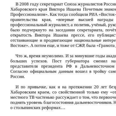
В 2008 году секретариат Союза журналистов Росси
Хабаровского края Виктора Ишаева Почетным знаком
Профессионализм». Как тогда сообщили РИА «Восток-
правительства края, «впервые высшей наград
профессиональный журналист, а политик, учёный, рук
было подчеркнуто на заседании секретариата, поч
открытость Виктора Ишаева прессе, его публицист
отстаивающие и продвигающие национальные интере
Востоке». А потом еще, и тоже от СЖР, была «Грамота 
Что ж, время неумолимо. И за минувшие годы акад
больших успехов. Пост губернатора сменил н
представителя президента РФ в Дальневосточном
Согласно официальным данным вошел в тройку сам
России.
И по привычке, как и на протяжении 20 лет без
Хабаровским краем, со свойственной только ему «о
местного ТВ частенько рассуждает о том, что первооче
поднять уровень благосостояния дальневосточников. 
о столыпинских реформах…