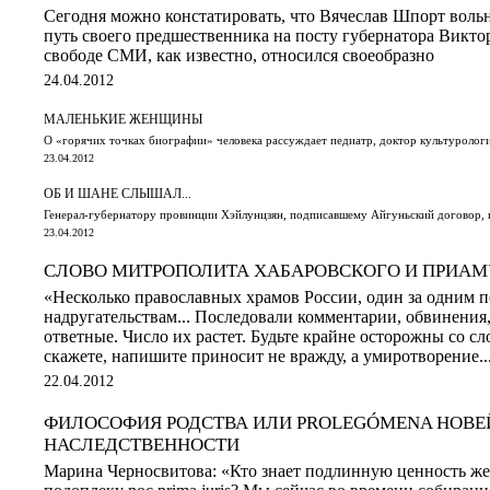
Сегодня можно констатировать, что Вячеслав Шпорт воль
путь своего предшественника на посту губернатора Викто
свободе СМИ, как известно, относился своеобразно
24.04.2012
МАЛЕНЬКИЕ ЖЕНЩИНЫ
О «горячих точках биографии» человека рассуждает педиатр, доктор культуролог
23.04.2012
ОБ И ШАНЕ СЛЫШАЛ...
Генерал-губернатору провинции Хэйлунцзян, подписавшему Айгуньский договор, 
23.04.2012
СЛОВО МИТРОПОЛИТА ХАБАРОВСКОГО И ПРИАМ
«Несколько православных храмов России, один за одним п
надругательствам... Последовали комментарии, обвинения
ответные. Число их растет. Будьте крайне осторожны со сло
скажете, напишите приносит не вражду, а умиротворение..
22.04.2012
ФИЛОСОФИЯ РОДСТВА ИЛИ PROLEGÓMENA НОВЕ
НАСЛЕДСТВЕННОСТИ
Марина Черносвитова: «Кто знает подлинную ценность же