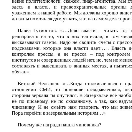
некие политтехнологи, скажем, пиар-агентства. Мы г
здесь и власть, и правоохранительные органы 
уважением к нашей работе. Мы должны хорошо видет
должны помочь людям узнать, что на самом деле прои
Павел Гутионтов: «…Дело власти – читать то, ч
реагировать на то, что в них написали, в том числ
высказывают газеты. Надо не сводить счеты с прессо
подсказками, которые она власти дает… . Власть 
контролем прессы, а не пресса – под контролем
институтов и совершенных людей нет, но, тем не менее
составлять и вывешивать в видных местах, а пытаться
обязан».
Виталий Челышев: «…Когда сталкиваешься с пр
отношении СМИ, то поневоле оглядываешься, пыт
стороны зеркала ты очутился. В Зазеркалье всё наобор
не по писаному, не по сказанному, а так, как взду
чиновнику. И не смейте нам говорить, что мы жив
Пора перейти к зазеркальным историям…»
Почему же награда нашла чиновника?