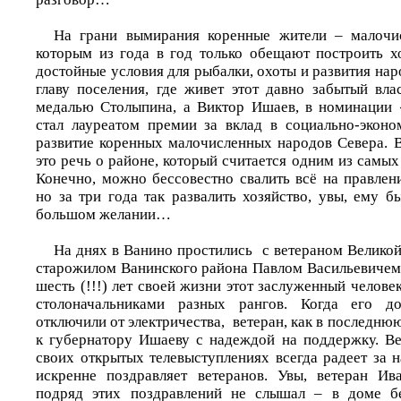
На грани вымирания коренные жители – малочи
которым из года в год только обещают построить х
достойные условия для рыбалки, охоты и развития на
главу поселения, где живет этот давно забытый вла
медалью Столыпина, а Виктор Ишаев, в номинации 
стал лауреатом премии за вклад в социально-эконо
развитие коренных малочисленных народов Севера. В
это речь о районе, который считается одним из самых
Конечно, можно бессовестно свалить всё на правлен
но за три года так развалить хозяйство, увы, ему 
большом желании…
На днях в Ванино простились с ветераном Великой
старожилом Ванинского района Павлом Васильевичем
шесть (!!!) лет своей жизни этот заслуженный челове
столоначальниками разных рангов. Когда его до
отключили от электричества, ветеран, как в последню
к губернатору Ишаеву с надеждой на поддержку. В
своих открытых телевыступлениях всегда радеет за 
искренне поздравляет ветеранов. Увы, ветеран Ив
подряд этих поздравлений не слышал – в доме бе