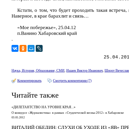
Кстати, о том, что будет проходить такая встреча,
Наверное, в крае барахлит и связь…
«Мое побережье», 25.04.12
п.Ванино Хабаровский край
.
25.04.20
Наука, История, Образование, СМИ
,
Ишаев Виктор Иванович
,
Шпорт Вячеслав
Комментировать
Смотреть комментарии (7)
Читайте также
«ДИЛЕТАНТСТВО НА УРОВНЕ КРАЯ...»
О конкурсе «Журналистика» в рамках «Студенческой весны-2012» в Хабаровске
03.05.2012
ВИТАЛИЙ ОБЕДИН: СЛУХИ ОБ УХОДЕ ИЗ «ЯВ» П