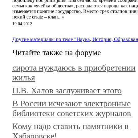
подоплеку noc prima juris? Мы сейчас во времени собирани
семья как «ячейка общества», распадаются народы как на
изменяется понятие государство. Вместо трех столпов ци
некий ее ersatz – клан...»
19.04.2012
Другие материалы по теме "Наука, История, Образова
Читайте также на форуме
сирота нуждаюсь в приобретении
жилья
П.В. Халов заслуживает этого
В России исчезают электронные
библиотеки советских журналов
Кому надо ставить памятники в
Хабаровске!