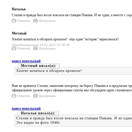
Наталья
Сталин и правда был возле вокзала на станции Пивань. И не один, а вместе с со
Ответить
Цитировать
Местный
Хватит копаться и обсирать прошлое! еще один "историк" нарисовался!
Отредактировано 04.02.2022 10:30:58
Ответить
Цитировать
павел попельский
Местный
Хватит копаться и обсирать прошлое!
Вам не нравится Сталин, памятник которому на берегу Пивани я и предлагаю тре
официальном уровне через официальные газеты мы обсуждаем идею сталинского
Ответить
Цитировать
павел попельский
Наталья
Сталин и правда был возле вокзала на станции Пивань. И не один
Это видно на фото 1946г.