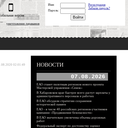
Имя:
Регистрация
Забыли пароль?
Пароль:
обильная версия
уничтожение тараканов
?
НОВОСТИ
.08.2020 02:01:49
07.08.2026
ЕАО станет пилотным регионом нового проекта
Мастерской управления «Сенеж»
В Хабаровском крае быстрее всего растут зарплаты у
административного персонала и рабочих
В ЕАО обсудили стратегию сохранения
исторической памяти
ЕАО - в числе 40 российских регионов-участников
кампании «Продвижение безопасности»
В ЕАО значительно увеличены объемы дорожных
работ
Федеральный эксперт по достоинству оценил