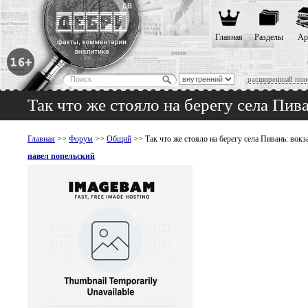
Главная
Разделы
Ар
расширенный пои
Так что же стояло на берегу села Пив
Главная
>>
Форум
>>
Общий
>> Так что же стояло на берегу села Пивань: вокз
павел попельский