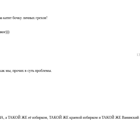
а катят бочку личных грехов!
кое)))
13
как мы, прочих в суть проблемы.
, а ТАКОЙ ЖЕ её избирком, ТАКОЙ ЖЕ краевой избирком и ТАКОЙ ЖЕ Ванинский и