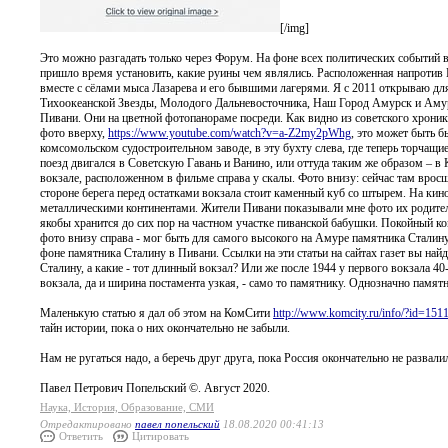
[/img]
Это можно разгадать только через Форум. На фоне всех политических событий 
пришло время установить, какие руины чем являлись. Расположенная напротив 
вместе с сёлами мыса Лазарева и его бывшими лагерями. Я с 2011 открываю для 
Тихоокеанской Звезды, Молодого Дальневосточника, Наш Город Амурск и Амур
Пивани. Они на цветной фотопанораме посреди. Как видно из советского хроник
фото вверху,
https://www.youtube.com/watch?v=a-Z2my2pWhg
, это может быть 
комсомольском судостроительном заводе, в эту бухту слева, где теперь торчащи
поезд двигался в Советскую Гавань и Ванино, или оттуда таким же образом – 
вокзале, расположенном в фильме справа у скалы. Фото внизу: сейчас там врос
стороне берега перед остатками вокзала стоит каменный куб со штырем. На ки
металлическими континентами. Жители Пивани показывали мне фото их родителей
якобы хранится до сих пор на частном участке пиванской бабушки. Покойный к
фото внизу справа - мог быть для самого высокого на Амуре памятника Сталину
фоне памятника Сталину в Пивани. Ссылки на эти статьи на сайтах газет вы най
Сталину, а какие - тот длинный вокзал? Или же после 1944 у первого вокзала 
вокзала, да и ширина постамента узкая, - само то памятнику. Однозначно памятни
Маленькую статью я дал об этом на КомСити
http://www.komcity.ru/info/?id=151
тайн истории, пока о них окончательно не забыли.
Нам не ругаться надо, а беречь друг друга, пока Россия окончательно не развалил
Павел Петрович Попельский ©. Август 2020.
Наука, История, Образование, СМИ
Отредактировано
павел попельский
18.08.2020 00:41:13
Ответить
Цитировать