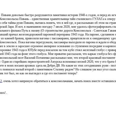
в Пивани довольно быстро разрушаются памятники истории 1940-х годов, и перед их ис
Комсомольска Пивань – единственная хранительница тайн сталинского ГУЛАГа к северу
себя тайны руин Пивани, пытаясь понять, что в ней где, и рассказываю об этом на стран
ской Зари. И вот, в нынешнюю поездку 7 июля 2020, мне удалось сфотографировать гл
ального фильма Путь к океану (О строительстве дороги Комсомольск - Советская Гавань 
бывший причал железнодорожной паромной переправы 1943 года. На пароме, сделанном 
е из камней бревна, привозили вагоны с пассажирами, прицепляли их к ожидающему здес
в Комсомольск. Пока вагоны перегружали, пассажиры выходили из парома и ждали и обед
шее в землю и заросшее огромное ампирное основание со ступенями посредине и карнизо
нохронике 1943 года в ЮТубе перед вокзалом на том кубе стоял железный глобус с прив
 1945 года на фоне этого глобуса. Мне приватно рассказали, что каркас глобуса без с
омсомольский поэт Василий Потапенко рассказывал мне, что второй красивый постамент 
. Один из старейших первостроителей Амурска вспоминал весной 2020, что у его брата 
дете в моих восьми архивах здесь на Дебри ДВ. Но какие из этих сегодняшних руин - по
40-х появился малый второй с памятником Сталину рядом? Но слишком уж мал угол скал
к тот был, но как он выглядел и где его постамент теперь?
12
, очень хотел напрямую обратиться к комсомольчанам, начать поиск вместе оставшихс
ась!..