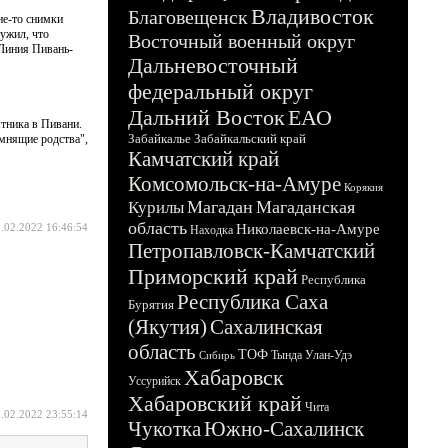
Владивосток
Благовещенск
ие-то снимки
ружил, что
Восточный военный округ
"Линия Пивань-
Дальневосточный
федеральный округ
Дальний Восток
ЕАО
ятника в Пивани.
Забайкалье
Забайкальский край
омнящие родства",
Камчатский край
Комсомольск-на-Амуре
Корякия
Магадан
Магаданская
Курилы
область
.02.2022 16:46:54
Николаевск-на-Амуре
Находка
Петропавловск-Камчатский
Приморский край
Республика
Республика Саха
Бурятия
(Якутия)
Сахалинская
область
ТОФ
Тында
Улан-Удэ
Сибирь
Хабаровск
Уссурийск
Хабаровский край
Чита
.02.2022 23:55:14
Чукотка
Южно-Сахалинск