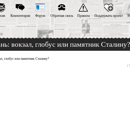
хив
Комментарии
Форум
Обратная связь
Правила
Поддержать проект
М
ск
ань: вокзал, глобус или памятник Сталину
ал, глобус или памятник Сталину?
17