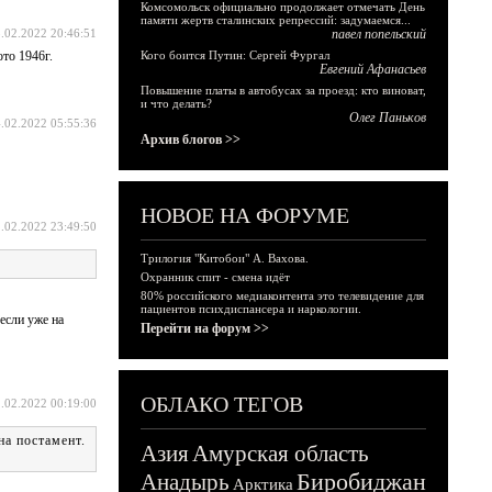
Комсомольск официально продолжает отмечать День
памяти жертв сталинских репрессий: задумаемся...
.02.2022 20:46:51
павел попельский
ото 1946г.
Кого боится Путин: Сергей Фургал
Евгений Афанасьев
Повышение платы в автобусах за проезд: кто виноват,
и что делать?
Олег Паньков
.02.2022 05:55:36
Архив блогов >>
НОВОЕ НА ФОРУМЕ
.02.2022 23:49:50
Трилогия "Китобои" А. Вахова.
Охранник спит - смена идёт
80% российского медиаконтента это телевидение для
пациентов психдиспансера и наркологии.
если уже на
Перейти на форум >>
ОБЛАКО ТЕГОВ
.02.2022 00:19:00
на постамент.
Азия
Амурская область
Биробиджан
Анадырь
Арктика