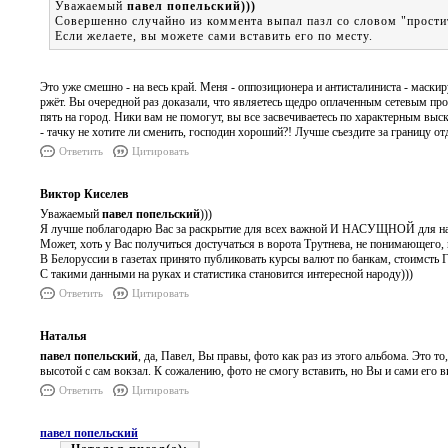
Уважаемый
павел попельский)))
Совершенно случайно из коммента выпал пазл со словом "прости
Если желаете, вы можете сами вставить его по месту.
Это уже смешно - на весь край. Меня - оппозиционера и антисталиниста - маск
ржёт. Вы очередной раз доказали, что являетесь щедро оплаченным сетевым пров
пять на город. Ники вам не помогут, вы все засвечиваетесь по характерным вы
- тачку не хотите ли сменить, господин хороший?! Лучше съездите за границу о
Ответить
Цитировать
Виктор Киселев
Уважаемый
павел попельский
)))
Я лучше поблагодарю Вас за раскрытие для всех важной И НАСУЩНОЙ для наро
Может, хоть у Вас получиться достучаться в ворота Трутнева, не понимающего, 
В Белоруссии в газетах принято публиковать курсы валют по банкам, стоимсть Г
С такими данными на руках и статистика становится интересной народу)))
Ответить
Цитировать
Наталья
павел попельский
, да, Павел, Вы правы, фото как раз из этого альбома. Это т
высотой с сам вокзал. К сожалению, фото не смогу вставить, но Вы и сами его ви
Ответить
Цитировать
павел попельский