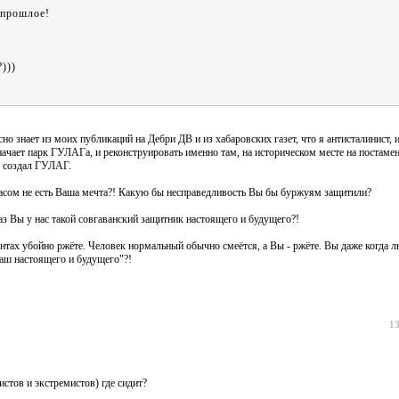
 прошлое!
)))
сно знает из моих публикаций на Дебри ДВ и из хабаровских газет, что я антисталинист, 
ачает парк ГУЛАГа, и реконструировать именно там, на историческом месте на постаме
О создал ГУЛАГ.
часом не есть Ваша мечта?! Какую бы несправедливость Вы бы буржуям защитили?
з Вы у нас такой совгаванский защитник настоящего и будущего?!
тах убойно ржёте. Человек нормальный обычно смеётся, а Вы - ржёте. Вы даже когда 
наш настоящего и будущего"?!
13
тов и экстремистов) где сидит?