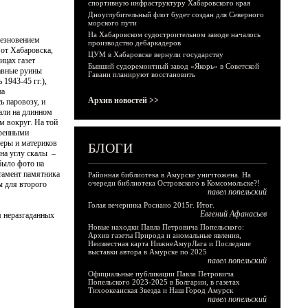
спортивную инфраструктуру Хабаровского края
Дноуглубительный флот будет создан для Северного
морского пути
На Хабаровском судостроительном заводе началось
чезновением
производство дебаркадеров
 от Хабаровска,
ЦУМ в Хабаровске вернули государству
ицах газет
Бывший судоремонтный завод «Якорь» в Советской
авные руины
Гавани планируют восстановить
1943-45 гг.),
на
Архив новостей >>
ь паровозу, и
али на длинном
м вокруг. На той
аренными
феры и материков
БЛОГИ
на углу скалы –
было фото на
стамент памятника
Районная библиотека в Амурске уничтожена. На
очереди библиотека Островского в Комсомольске?!
ы для второго
павел попельский
Голая вечеринка Роснано 2015г. Итог.
Евгений Афанасьев
я неразгаданных
Новые находки Павла Петровича Попельского:
Архив газеты Природа и аномальные явления,
Неизвестная карта НижнеАмурЛага и Последние
выставки автора в Амурске по 2025
павел попельский
Официальные публикации Павла Петровича
Попельского 2023-2025 в Болгарии, в газетах
Тихоокеанская Звезда и Наш Город Амурск
павел попельский