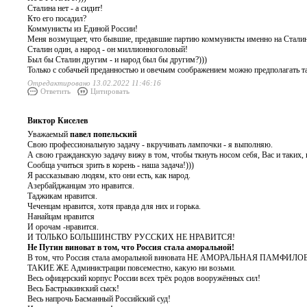
Сталина нет - а сидит!
Кто его посадил?
Коммунисты из Единой России!
Меня возмущает, что бывшие, предавшие партию коммунисты именно на Сталин
Сталин один, а народ - он миллионноголовый!
Был бы Сталин другим - и народ был бы другим?)))
Только с собачьей преданностью и овечьим соображением можно предполагать та
Отредактировано 13.02.2022 11:46:16
Ответить
Цитировать
Виктор Киселев
Уважаемый
павел попельский
Свою профессиональную задачу - вкручивать лампочки - я выполняю.
А свою гражданскую задачу вижу в том, чтобы ткнуть носом себя, Вас и таких, 
Сообща учиться зрить в корень - наша задача!)))
Я рассказываю людям, кто они есть, как народ.
Азербайджанцам это нравится.
Таджикам нравится.
Чеченцам нравится, хотя правда для них и горька.
Нанайцам нравится
И орочам -нравится.
И ТОЛЬКО БОЛЬШИНСТВУ РУССКИХ НЕ НРАВИТСЯ!
Не Путин виноват в том, что Россия стала аморальной!
В том, что Россия стала аморальной виновата НЕ АМОРАЛЬНАЯ ПАМФИЛОВА
ТАКИЕ ЖЕ Администрации повсеместно, какую ни возьми.
Весь офицерский корпус России всех трёх родов вооружённых сил!
Весь Бастрыкинский сыск!
Весь напрочь Басманный Российский суд!