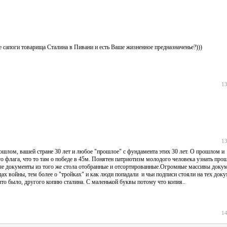
ые сапоги товарища Сталина в Пивани и есть Ваше жизненное предназначенье?)))
13
13
ошлом, вашей стране 30 лет и любое "прошлое" с фундамента этих 30 лет. О прошлом и
го флага, что то там о победе в 45м. Понятен патриотизм молодого человека узнать про
ные документы из того же стола отобранные и отсортированные.Огромные массивы док
дах войны, тем более о "тройках" и как люди попадали и чьи подписи стояли на тех доку
о что было, другого копию сталина. С маленькой буквы потому что копия..
14