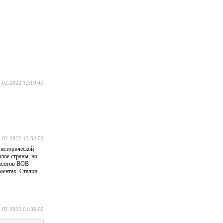
.02.2022 12:19:45
.02.2022 12:54:02
 исторической
шлое страны, но
ументов ВОВ
ментах. Сталин -
.02.2022 01:36:00