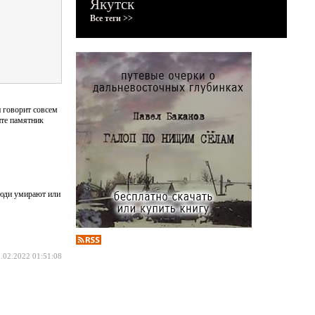
Якутск
Все теги >>
и говорит совсем
нте памятник
люди умирают или
.02.2022 01:51:08