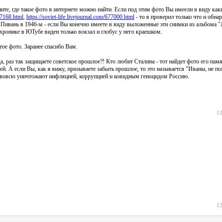
ните, где такое фото в интернете можно найти. Если под этим фото Вы имеели в виду как
m/7168.html
,
https://soviet-life.livejournal.com/677000.html
- то я проверил только что и обна
 Пивань в 1946-м - если Вы конечно имеете в виду выложенные эти снимки из альбома 
ронике в ЮТубе виден только вокзал и глобус у него краешком.
ое фото. Заранее спасибо Вам.
, раз так защищаете советское прошлое?! Кто любит Сталина - тот найдет фото его пам
ей. А если Вы, как я вижу, призываете забыть прошлое, то это называется "Иваны, не п
е вовсю уничтожают инфляцией, коррупцией и ковидным геноцидом Россию.
12
12