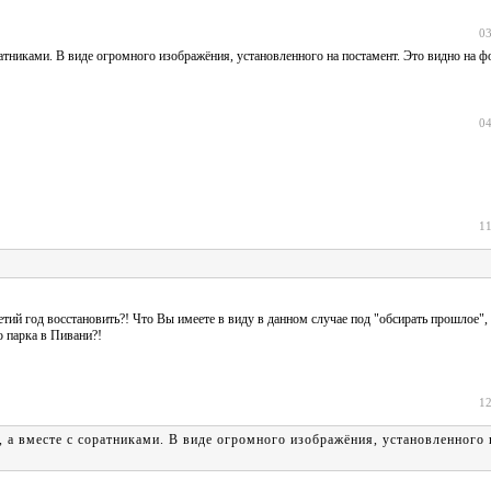
03
ратниками. В виде огромного изображёния, установленного на постамент. Это видно на ф
04
11
тий год восстановить?! Что Вы имеете в виду в данном случае под "обсирать прошлое", 
 парка в Пивани?!
12
, а вместе с соратниками. В виде огромного изображёния, установленного 