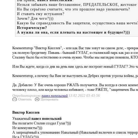
Вы правы,
павел попельский
!
Нельзя забывать наше беззаконное, ПРЕДАТЕЛЬСКОЕ, жестокое
Но Вы серьёзно считаете, что это прошлое надо увековечить?
И ставить ему истуканов?
Зачем? Для чего?)))
Какую бы справедливость Вы защитили, осуществись ваша мечта?
Историческую?
А нужна ли она, если плевать на настоящее и будущее?)))
Комментатор "Виктор Киселев", - или как Вас там зовут на самом деле, - прекра
уж полную бредятину. Пивань - бывший ГУЛАГ, и сталинский парк как раз и озн
Сталину было бы естественно и очень нужно. Чтобы мы наглядно помнили, КТ
Или Вы ждете, когда со дня на день нам здесь же построят новый ГУЛАГ? Это 
Комментатор, а почему бы Вам не выступить на Дебрях против угрозы войны, ра
Да. Добавлю: У Вас очень хорошо РЖАТЬ получается. Вы всегда в своих коммен
человеку плохо, или когда человека избивают, - тоже РЖЁТЕ, "защитничек Вы 
Отредактировано
павел попельский
13.02.2022 03:43:56
Ответить
Цитировать
Виктор Киселев
Уважаемый
павел попельский
Вы полагаете Сталин создал Гулаг?)))
Не коммунисты?)))
А запрещённый к упоминанию Навальный (Навальный включен в список террорис
Не в ГУЛАГе?)))