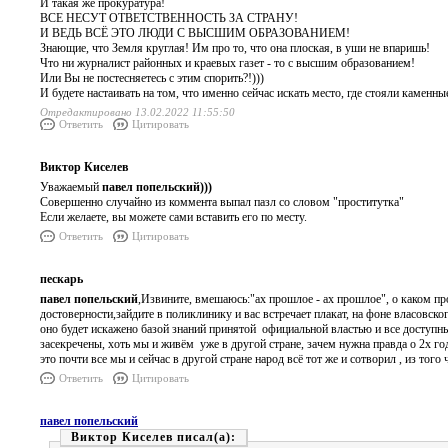
И такая же прокуратура!
ВСЕ НЕСУТ ОТВЕТСТВЕННОСТЬ ЗА СТРАНУ!
И ВЕДЬ ВСЁ ЭТО ЛЮДИ С ВЫСШИМ ОБРАЗОВАНИЕМ!
Знающие, что Земля круглая! Им про то, что она плоская, в уши не впаришь!
Что ни журналист районных и краевых газет - то с высшим образованием!
Или Вы не постесняетесь с этим спорить?!)))
И будете настаивать на том, что именно сейчас искать место, где стояли каменн
Отредактировано 13.02.2022 11:55:50
Ответить
Цитировать
Виктор Киселев
Уважаемый
павел попельский)))
Совершенно случайно из коммента выпал пазл со словом "проститутка"
Если желаете, вы можете сами вставить его по месту.
Ответить
Цитировать
пескарь
павел попельский
,Извините, вмешаюсь:"ах прошлое - ах прошлое", о каком пр
достоверности,зайдите в поликлинику и вас встречает плакат, на фоне власовско
оно будет искажено базой знаний принятой официальной властью и все доступ
засекречены, хоть мы и живём уже в другой стране, зачем нужна правда о 2х го
это почти все мы и сейчас в другой стране народ всё тот же и сотворил , из тог
Ответить
Цитировать
павел попельский
Виктор Киселев