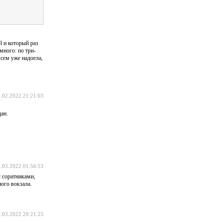
й и который раз
много: по три-
сем уже надоела,
.02.2022 21:21:03
ан.
.
.03.2022 01:56:53
с соратниками,
ного вокзала.
.03.2022 20:21:25