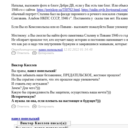
Наталья, выложите фото в блоге Дебри ДВ, если у Вас есть там блог. Или объяс
1946-го с сайтов
https://periskop.su/550762.html
,
https://stalin-style.livejournal.co
обычный портрет Сталина был на фасаде паромного и речного вокзалов станции
Совгавань. Альбом НКПС СССР, 1946 г". Постамента у скалы там нет. На кинох
Если Вы из Комсомольска или из Пивани - выложите пожалуйста Ваше упомянут
Местному: а Вы смогли бы найти фото памятника Сталину в Пивани 1946-го года
Не обсирает прошлое тот, кто изучает нашу историю и постоянно напоминает о н
что как раз и надо тем внутренним буржуям и зажравшимся маньякам, которы
Отредактировано
павел попельский
12.02.2022 01:34:48
Ответить
Цитировать
Виктор Киселев
Вы правы,
павел попельский
!
Нельзя забывать наше беззаконное, ПРЕДАТЕЛЬСКОЕ, жестокое прошлое!
Но Вы серьёзно считаете, что это прошлое надо увековечить?
И ставить ему истуканов?
Зачем? Для чего?)))
Какую бы справедливость Вы защитили, осуществись ваша мечта?)))
Историческую?
А нужна ли она, если плевать на настоящее и будущее?)))
Ответить
Цитировать
павел попельский
Виктор Киселев