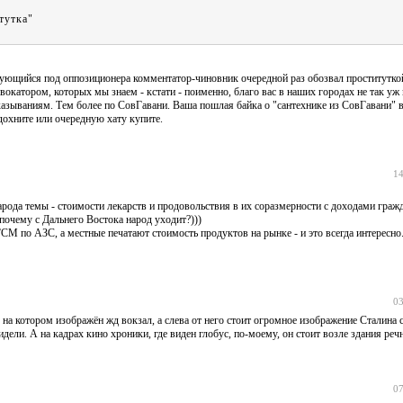
тутка"
ирующийся под оппозиционера комментатор-чиновник очередной раз обозвал проститутко
окатором, которых мы знаем - кстати - поименно, благо вас в наших городах не так уж 
сказываниям. Тем более по СовГавани. Ваша пошлая байка о "сантехнике из СовГавани" в
тдохните или очередную хату купите.
14
да темы - стоимости лекарств и продовольствия в их соразмерности с доходами гражд
почему с Дальнего Востока народ уходит?)))
СМ по АЗС, а местные печатают стоимость продуктов на рынке - и это всегда интересно
03
о, на котором изображён жд вокзал, а слева от него стоит огромное изображение Сталина 
дели. А на кадрах кино хроники, где виден глобус, по-моему, он стоит возле здания реч
07