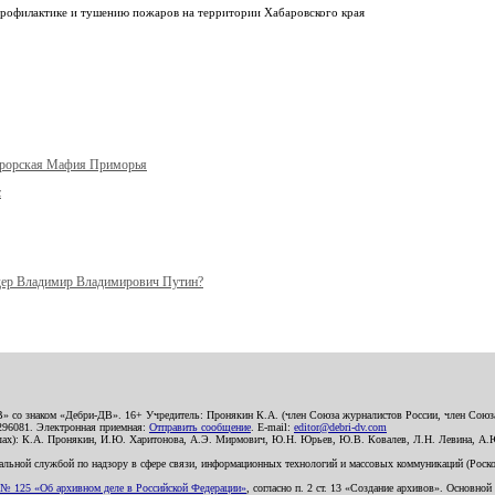
 профилактике и тушению пожаров на территории Хабаровского края
урорская Мафия Приморья
с
ер Владимир Владимирович Путин?
В» со знаком «Дебри-ДВ». 16+ Учредитель: Пронякин К.А. (член Союза журналистов России, член Союза
2296081. Электронная приемная:
Отправить сообщение
. E-mail:
editor@debri-dv.com
алах): К.А. Пронякин, И.Ю. Харитонова, А.Э. Мирмович, Ю.Н. Юрьев, Ю.В. Ковалев, Л.Н. Левина, А.
льной службой по надзору в сфере связи, информационных технологий и массовых коммуникаций (Роском
№ 125 «Об архивном деле в Российской Федерации»
, согласно п. 2 ст. 13 «Создание архивов». Основно