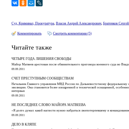
Суд, Криминал, Прокуратура
,
Власов Андрей Александрович
,
Братенков Серге
Комментировать
Смотреть комментарии (5)
Читайте также
ЧЕТЫРЕ ГОДА ЛИШЕНИЯ СВОБОДЫ
Майор Матвеев арестован после обвинительного приговора военного суда во Влад
09.09.2011
СЧЕТ ПРЕСТУПНЫМ СООБЩЕСТВАМ
Начальник Главного управления МВД России по Дальневосточному федеральному о
эволюцию. Она становится более изощренной и технической оснащенной, особенно
интервью
09.09.2011
НЕ ПОСЛЕДНЕЕ СЛОВО МАЙОРА МАТВЕЕВА
«Я долго думал: какой наглости нужно набраться лжепотерпевшему и командованию
09.09.2011
ДЕЛО В КЛЯПЕ