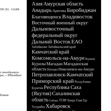
Азия
Амурская область
Биробиджан
Анадырь
:59:51 +1100
Арктика
Владивосток
Благовещенск
Восточный военный округ
Дальневосточный
федеральный округ
Дальний Восток
ЕАО
Забайкалье
Забайкальский край
Камчатский край
Комсомольск-на-Амуре
Корякия
Магадан
Магаданская
Курилы
область
Николаевск-на-Амуре
Находка
ет своеобразную
Петропавловск-Камчатский
уры...» Юбилейное
Приморский край
Республика
Республика Саха
Бурятия
(Якутия)
Сахалинская
Матвеев
область
ТОФ
Тында
Улан-Удэ
Сибирь
Хабаровск
Уссурийск