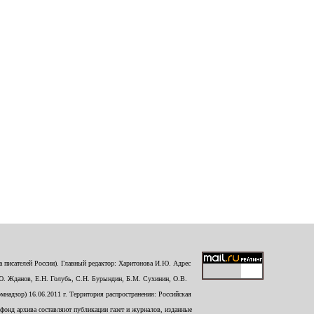
 писателей России). Главный редактор: Харитонова И.Ю. Адрес
Ю. Жданов, Е.Н. Голубь, С.Н. Бурындин, Б.М. Сухинин, О.В.
надзор) 16.06.2011 г. Территория распространения: Российская
й фонд архива составляют публикации газет и журналов, изданные