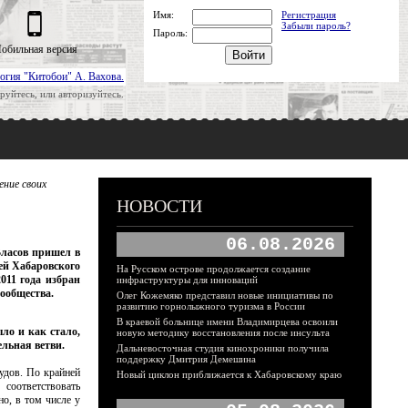
Имя:
Регистрация
Забыли пароль?
Пароль:
обильная версия
огия "Китобои" А. Вахова.
руйтесь, или авторизуйтесь.
ение своих
НОВОСТИ
06.08.2026
Власов пришел в
ьей Хабаровского
На Русском острове продолжается создание
011 года избран
инфраструктуры для инноваций
сообщества.
Олег Кожемяко представил новые инициативы по
развитию горнолыжного туризма в России
В краевой больнице имени Владимирцева освоили
ло и как стало,
новую методику восстановления после инсульта
ельная ветви.
Дальневосточная студия кинохроники получила
поддержку Дмитрия Демешина
удов. По крайней
Новый циклон приближается к Хабаровскому краю
соответствовать
о, в том числе у