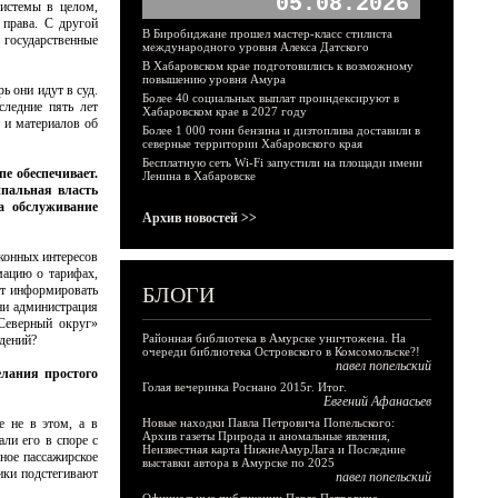
05.08.2026
системы в целом,
 права. С другой
В Биробиджане прошел мастер-класс стилиста
 государственные
международного уровня Алекса Датского
В Хабаровском крае подготовились к возможному
повышению уровня Амура
ь они идут в суд.
Более 40 социальных выплат проиндексируют в
ледние пять лет
Хабаровском крае в 2027 году
 и материалов об
Более 1 000 тонн бензина и дизтоплива доставили в
северные территории Хабаровского края
Бесплатную сеть Wi-Fi запустили на площади имени
е обеспечивает.
Ленина в Хабаровске
ипальная власть
а обслуживание
Архив новостей >>
аконных интересов
мацию о тарифах,
ет информировать
БЛОГИ
ни администрация
Северный округ»
Районная библиотека в Амурске уничтожена. На
едений?
очереди библиотека Островского в Комсомольске?!
павел попельский
лания простого
Голая вечеринка Роснано 2015г. Итог.
Евгений Афанасьев
е не в этом, а в
Новые находки Павла Петровича Попельского:
Архив газеты Природа и аномальные явления,
ли его в споре с
Неизвестная карта НижнеАмурЛага и Последние
ное пассажирское
выставки автора в Амурске по 2025
ики подстегивают
павел попельский