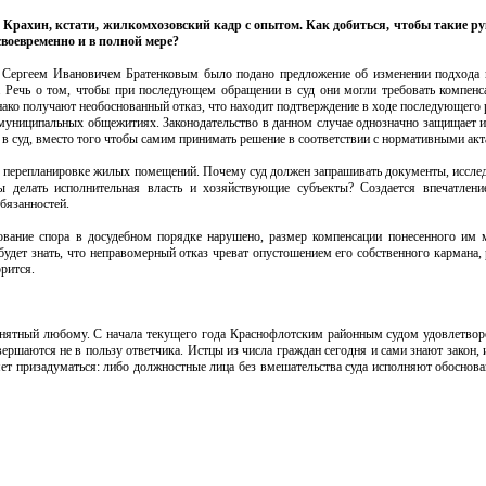
Крахин, кстати, жилкомхозовский кадр с опытом. Как добиться, чтобы такие ру
своевременно и в полной мере?
а Сергеем Ивановичем Братенковым было подано предложение об изменении подхода 
в. Речь о том, чтобы при последующем обращении в суд они могли требовать компен
ако получают необоснованный отказ, что находит подтверждение в ходе последующего 
муниципальных общежитиях. Законодательство в данном случае однозначно защищает и
в суд, вместо того чтобы самим принимать решение в соответствии с нормативными акт
, перепланировке жилых помещений. Почему суд должен запрашивать документы, исслед
 делать исполнительная власть и хозяйствующие субъекты? Создается впечатлени
бязанностей.
рование спора в досудебном порядке нарушено, размер компенсации понесенного им 
будет знать, что неправомерный отказ чреват опустошением его собственного кармана,
рится.
нятный любому. С начала текущего года Краснофлотским районным судом удовлетвор
ершаются не в пользу ответчика. Истцы из числа граждан сегодня и сами знают закон,
яет призадуматься: либо должностные лица без вмешательства суда исполняют обоснов