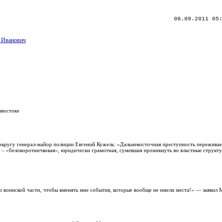
08.09.2011 05
й Иванович
ивостоке
кругу генерал-майор полиции Евгений Кужель: «Дальневосточная преступность пережива
 – «беловоротничковая», юридически грамотная, сумевшая проникнуть во властные структ
 воинской части, чтобы вменять мне события, которые вообще не имели места!» — заявил 