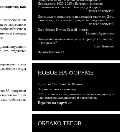
Официальные публикации Павла Петровича
Попельского 2023-2025 в Болгарии, в газетах
ководители, как
Тихоокеанская Звезда и Наш Город Амурск
павел попельский
Комсомольск официально продолжает отмечать День
в предоставлении
памяти жертв сталинских репрессий: задумаемся...
павел попельский
сацию морального
разбирательства в
Кого боится Путин: Сергей Фургал
нтересы граждан,
Евгений Афанасьев
ами.
Повышение платы в автобусах за проезд: кто виноват,
и что делать?
Олег Паньков
овать ситуацию с
е, что отдельные
Архив блогов >>
морального вреда
 рассмотрение дел
НОВОЕ НА ФОРУМЕ
Трилогия "Китобои" А. Вахова.
Охранник спит - смена идёт
ено 88 процентов
80% российского медиаконтента это телевидение для
 и привлекают для
пациентов психдиспансера и наркологии.
анные требования,
Перейти на форум >>
ОБЛАКО ТЕГОВ