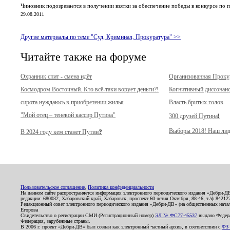
Чиновник подозревается в получении взятки за обеспечение победы в конкурсе по
29.08.2011
Другие материалы по теме "Суд, Криминал, Прокуратура" >>
Читайте также на форуме
Охранник спит - смена идёт
Организованная Прок
Космодром Восточный. Кто всё-таки ворует деньги?!
Когнитивный диссонан
сирота нуждаюсь в приобретении жилья
Власть бритых голов
"Мой отец – теневой кассир Путина"
300 друзей Путина❗️
Выборы 2018! Наш лид
В 2024 году кем станет Путин❓
Пользовательское соглашение
,
Политика конфиденциальности
На данном сайте распространяется информация электронного периодического издания «Дебри-Д
редакции: 680032, Хабаровский край, Хабаровск, проспект 60-летия Октября, 88-46, т./ф.8421
Редакционный совет электронного периодического издания «Дебри-ДВ» (на общественных нач
Егорова
Свидетельство о регистрации СМИ (Регистрационный номер)
ЭЛ № ФС77-45537
выдано Федера
Федерация, зарубежные страны.
В 2006 г. проект «Дебри-ДВ» был создан как электронный частный архив, в соответствии с
ФЗ 