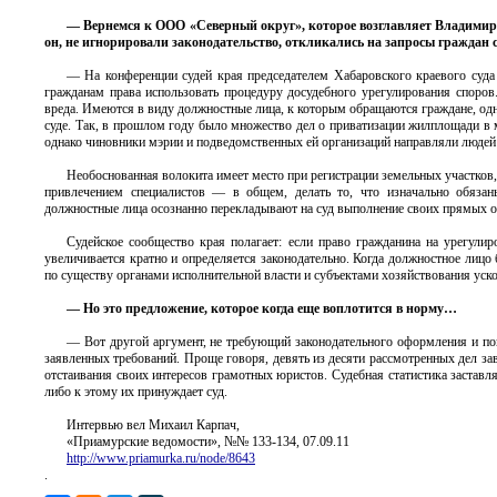
— Вернемся к ООО «Северный округ», которое возглавляет Владимир 
он, не игнорировали законодательство, откликались на запросы граждан 
— На конференции судей края председателем Хабаровского краевого суд
гражданам права использовать процедуру досудебного урегулирования споро
вреда. Имеются в виду должностные лица, к которым обращаются граждане, одн
суде. Так, в прошлом году было множество дел о приватизации жилплощади в 
однако чиновники мэрии и подведомственных ей организаций направляли людей 
Необоснованная волокита имеет место при регистрации земельных участков
привлечением специалистов — в общем, делать то, что изначально обязаны
должностные лица осознанно перекладывают на суд выполнение своих прямых о
Судейское сообщество края полагает: если право гражданина на урегули
увеличивается кратно и определяется законодательно. Когда должностное лицо 
по существу органами исполнительной власти и субъектами хозяйствования уско
— Но это предложение, которое когда еще воплотится в норму…
— Вот другой аргумент, не требующий законодательного оформления и по
заявленных требований. Проще говоря, девять из десяти рассмотренных дел зав
отстаивания своих интересов грамотных юристов. Судебная статистика заставл
либо к этому их принуждает суд.
Интервью вел Михаил Карпач,
«Приамурские ведомости», №№ 133-134, 07.09.11
http://www.priamurka.ru/node/8643
.