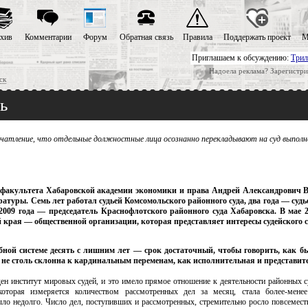
хив
Комментарии
Форум
Обратная связь
Правила
Поддержать проект
М
Приглашаем к обсуждению:
Трил
Надоела реклама? Зарегистри
ск
ь
ечатление, что отдельные должностные лица осознанно перекладывают на суд выполн
факультета Хабаровской академии экономики и права Андрей Александрович 
ратуры. Семь лет работал судьей Комсомольского районного суда, два года — суд
 2009 года — председатель Краснофлотского районного суда Хабаровска. В мае 2
й края — общественной организации, которая представляет интересы судейского 
бной системе десять с лишним лет — срок достаточный, чтобы говорить, как бы
и не столь склонна к кардинальным переменам, как исполнительная и представит
ен институт мировых судей, и это имело прямое отношение к деятельности районных с
оторая измеряется количеством рассмотренных дел за месяц, стала более-менее 
ыло недолго. Число дел, поступивших и рассмотренных, стремительно росло повсеместн