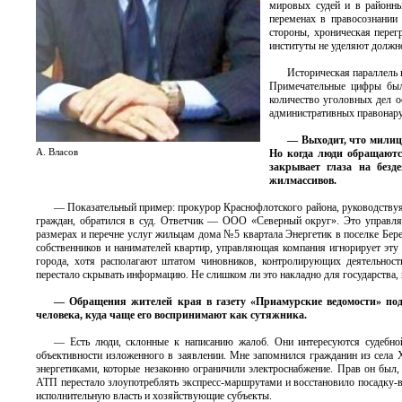
мировых судей и в районны
переменах в правосознании 
стороны, хроническая перег
институты не уделяют должн
Историческая параллель 
Примечательные цифры были
количество уголовных дел о
административных правонару
— Выходит, что милици
А. Власов
Но когда люди обращаются
закрывает глаза на без
жилмассивов.
— Показательный пример: прокурор Краснофлотского района, руководствуясь
граждан, обратился в суд. Ответчик — ООО «Северный округ». Это управляю
размерах и перечне услуг жильцам дома №5 квартала Энергетик в поселке Бер
собственников и нанимателей квартир, управляющая компания игнорирует эту
города, хотя располагают штатом чиновников, контролирующих деятельнос
перестало скрывать информацию. Не слишком ли это накладно для государства,
— Обращения жителей края в газету «Приамурские ведомости» под
человека, куда чаще его воспринимают как сутяжника.
— Есть люди, склонные к написанию жалоб. Они интересуются судебной
объективности изложенного в заявлении. Мне запомнился гражданин из села 
энергетиками, которые незаконно ограничили электроснабжение. Прав он был,
АТП перестало злоупотреблять экспресс-маршрутами и восстановило посадку-в
исполнительную власть и хозяйствующие субъекты.