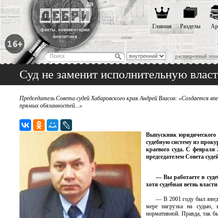
Главная
Разделы
Ар
расширенный пои
Суд не заменит исполнительную власт
Председатель Совета судей Хабаровского края Андрей Власов: «Создается вп
прямых обязанностей...»
Выпускник юридического 
судебную систему из проку
краевого суда. С февраля
председателем Совета суде
— Вы работаете в суде
хотя судебная ветвь власт
— В 2001 году был введ
мере нагрузка на судью, к
нормативной. Правда, так б