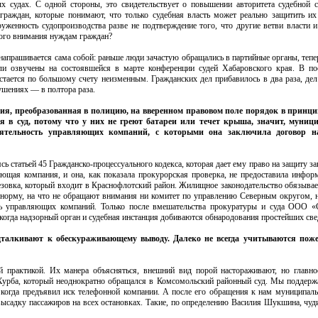
х судах. С одной стороны, это свидетельствует о повышении авторитета судебной 
граждан, которые понимают, что только судебная власть может реально защитить их
руженность судопроизводства разве не подтверждение того, что другие ветви власти и
ого внимания нуждам граждан?
напрашивается сама собой: раньше люди зачастую обращались в партийные органы, тепер
 озвучены на состоявшейся в марте конференции судей Хабаровского края. В пос
стается по большому счету неизменным. Гражданских дел прибавилось в два раза, дел
шениях — в полтора раза.
я, преобразованная в полицию, на вверенном правовом поле порядок в принцип
 в суд, потому что у них не греют батареи или течет крыша, значит, муниц
деятельность управляющих компаний, с которыми она заключила договор н
 статьей 45 Гражданско-процессуального кодекса, которая дает ему право на защиту з
щая компания, и она, как показала прокурорская проверка, не предоставила инфор
езовка, который входит в Краснофлотский район. Жилищное законодательство обязыва
 норму, на что не обращают внимания ни комитет по управлению Северным округом, 
ть управляющих компаний. Только после вмешательства прокуратуры и суда ООО «
 когда надзорный орган и судебная инстанция добиваются обнародования простейших св
талкивают к обескураживающему выводу. Далеко не всегда учитываются поже
 практикой. Их манера объясняться, внешний вид порой настораживают, но главно
Хурба, который неоднократно обращался в Комсомольский районный суд. Мы поддержа
 когда предъявил иск телефонной компании. А после его обращения к нам муниципаль
ысадку пассажиров на всех остановках. Такие, по определению Василия Шукшина, чуд