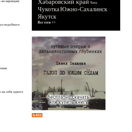
Хабаровский край
ь на карандаш
Чита
Чукотка
Южно-Сахалинск
Якутск
Все теги >>
дел подобного
чения
о на себя одного