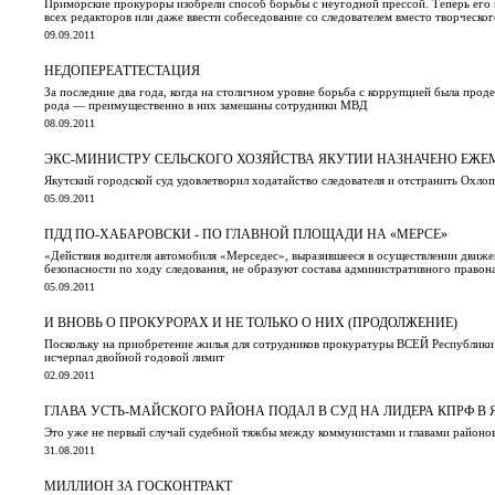
Приморские прокуроры изобрели способ борьбы с неугодной прессой. Теперь его м
всех редакторов или даже ввести собеседование со следователем вместо творческ
09.09.2011
НЕДОПЕРЕАТТЕСТАЦИЯ
За последние два года, когда на столичном уровне борьба с коррупцией была прод
рода — преимущественно в них замешаны сотрудники МВД
08.09.2011
ЭКС-МИНИСТРУ СЕЛЬСКОГО ХОЗЯЙСТВА ЯКУТИИ НАЗНАЧЕНО ЕЖЕ
Якутский городской суд удовлетворил ходатайство следователя и отстранить Охло
05.09.2011
ПДД ПО-ХАБАРОВСКИ - ПО ГЛАВНОЙ ПЛОЩАДИ НА «МЕРСЕ»
«Действия водителя автомобиля «Мерседес», выразившееся в осуществлении движе
безопасности по ходу следования, не образуют состава административного право
05.09.2011
И ВНОВЬ О ПРОКУРОРАХ И НЕ ТОЛЬКО О НИХ (ПРОДОЛЖЕНИЕ)
Поскольку на приобретение жилья для сотрудников прокуратуры ВСЕЙ Республики С
исчерпал двойной годовой лимит
02.09.2011
ГЛАВА УСТЬ-МАЙСКОГО РАЙОНА ПОДАЛ В СУД НА ЛИДЕРА КПРФ В
Это уже не первый случай судебной тяжбы между коммунистами и главами районо
31.08.2011
МИЛЛИОН ЗА ГОСКОНТРАКТ