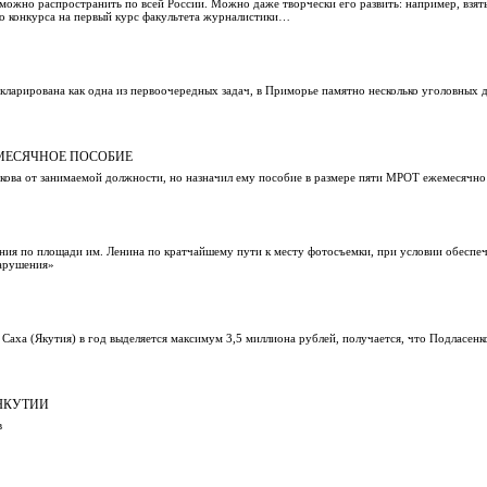
ожно распространить по всей России. Можно даже творчески его развить: например, взят
ого конкурса на первый курс факультета журналистики…
екларирована как одна из первоочередных задач, в Приморье памятно несколько уголовных 
МЕСЯЧНОЕ ПОСОБИЕ
пкова от занимаемой должности, но назначил ему пособие в размере пяти МРОТ ежемесячно
ния по площади им. Ленина по кратчайшему пути к месту фотосъемки, при условии обеспе
нарушения»
аха (Якутия) в год выделяется максимум 3,5 миллиона рублей, получается, что Подласенк
 ЯКУТИИ
в