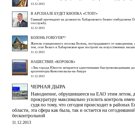
13.12.2013
В АРСЕНАЛЕ БУДЕТ КНОПКА «СТОП!»
Главный претендент на должность Хабаровского бизнес-омбудсмена Ол
госслужбу
12.12.2013
БОЛОНЬ FOREVER*!
Жители станционного поселка Болонь, пострадавшего от наводнения, 
тем, село Бельго в Хабаровском крае построят на искусственных нас
11.12.2013
НАШЕСТВИЕ «КОРОБОК»
«Лик города Юности затирается однотипными быстровозводимыми до
архитекторы Комсомольска-на-Амуре
11.12.2013
ЧЕРНАЯ ДЫРА
Наводнение, обрушившееся на ЕАО этим летом, д
прокуратуру максимально усилить контроль име
судя по тому, что сегодня происходит в районах 
области, эта сфера как была, так и остается на сегодняшни
бесконтрольной
11.12.2013