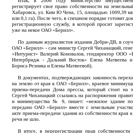
Итак, в 2006 году министерство имуществе
регистрирует свое право собственности на земельный
Хабаровск, ул. Ким Ю Чена, 15, площадью 1009,39 кв
или 0,1 га). После чего, в спешном порядке готовит д
регистрационную службу, в которой просит зарегист
уже на некое ОАО «Берилл».
По данным журналистов издания Дебри-ДВ, в соуч
ОАО «Берилл» - сам министр Сергей Чиханацкий, ген
«Интурист» Валерий Коновалов, гендиректор ООО «
Интербридж - Дальний Восток» Елена Матвеева и
Бориса Резника и Елены Матвеевой).
В документах, подтверждающих законность перехо
на землю от края к ОАО «Берилл», краевое минимуще
приема-передачи Дома прессы, который стоит на э
Сергей Чиханацкий ссылаясь на распоряжения правит
и минимущества № 9, пишет: «нежилое здание по
передано ОАО «Берилл» вместе с земельным участк
акте приема-передачи здания из собственности края к
речи не шло.
В итоге, в перерегистрации прав собственности