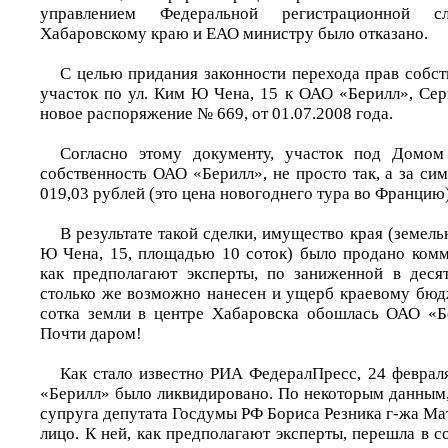
управлением Федеральной регистрационной 
Хабаровскому краю и ЕАО министру было отказано.
С целью придания законности перехода прав собст
участок по ул. Ким Ю Чена, 15 к ОАО «Берилл», Сер
новое распоряжение № 669, от 01.07.2008 года.
Согласно этому документу, участок под Домом
собственность ОАО «Берилл», не просто так, а за си
019,03 рублей (это цена новогоднего тура во Францию)
В результате такой сделки, имущество края (земель
Ю Чена, 15, площадью 10 соток) было продано комм
как предполагают эксперты, по заниженной в деся
столько же возможно нанесен и ущерб краевому бюдж
сотка земли в центре Хабаровска обошлась ОАО «Бе
Почти даром!
Как стало известно РИА ФедералПресс, 24 февра
«Берилл» было ликвидировано. По некоторым данным
супруга депутата Госдумы РФ Бориса Резника г-жа Мат
лицо. К ней, как предполагают эксперты, перешла в с