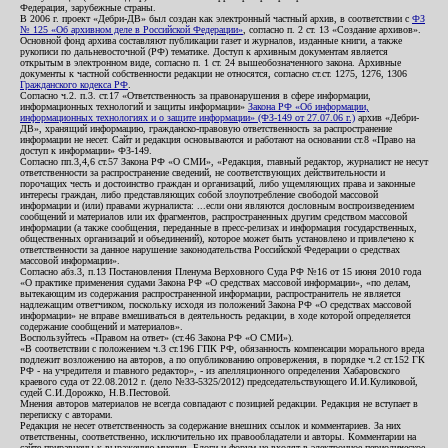
Федерация, зарубежные страны.
В 2006 г. проект «Дебри-ДВ» был создан как электронный частный архив, в соответствии с
ФЗ
№ 125 «Об архивном деле в Российской Федерации»
, согласно п. 2 ст. 13 «Создание архивов».
Основной фонд архива составляют публикации газет и журналов, изданные книги, а также
рукописи по дальневосточной (РФ) тематике. Доступ к архивным документам является
открытым в электронном виде, согласно п. 1 ст. 24 вышеобозначенного закона. Архивные
документы к частной собственности редакции не относятся, согласно ст.ст. 1275, 1276, 1306
Гражданского кодекса РФ
.
Согласно ч.2. п.3. ст.17 «Ответственность за правонарушения в сфере информации,
информационных технологий и защиты информации»
Закона РФ «Об информации,
информационных технологиях и о защите информации» (ФЗ-149 от 27.07.06 г.)
архив «Дебри-
ДВ», хранящий информацию, гражданско-правовую ответственность за распространение
информации не несет. Сайт и редакция основываются и работают на основании ст.8 «Право на
доступ к информации» ФЗ-149.
Согласно пп.3,4,6 ст.57 Закона РФ «О СМИ», «Редакция, главный редактор, журналист не несут
ответственности за распространение сведений, не соответствующих действительности и
порочащих честь и достоинство граждан и организаций, либо ущемляющих права и законные
интересы граждан, либо представляющих собой злоупотребление свободой массовой
информации и (или) правами журналиста: ...если они являются дословным воспроизведением
сообщений и материалов или их фрагментов, распространенных другим средством массовой
информации (а также сообщения, переданные в пресс-релизах и информация государственных,
общественных организаций и объединений), которое может быть установлено и привлечено к
ответственности за данное нарушение законодательства Российской Федерации о средствах
массовой информации».
Согласно абз.3, п.13 Постановления Пленума Верховного Суда РФ №16 от 15 июня 2010 года
«О практике применения судами Закона РФ «О средствах массовой информации», «по делам,
вытекающим из содержания распространенной информации, распространитель не является
надлежащим ответчиком, поскольку исходя из положений Закона РФ «О средствах массовой
информации» не вправе вмешиваться в деятельность редакции, в ходе которой определяется
содержание сообщений и материалов».
Воспользуйтесь «Правом на ответ» (ст.46 Закона РФ «О СМИ»).
«В соответствии с положением ч.3 ст.196 ГПК РФ, обязанность компенсации морального вреда
подлежит возложению на авторов, а по опубликованию опровержения, в порядке ч.2 ст.152 ГК
РФ - на учредителя и главного редактор», - из апелляционного определения Хабаровского
краевого суда от 22.08.2012 г. (дело №33-5325/2012) председательствующего И.И.Куликовой,
судей С.И.Дорожко, Н.В.Пестовой.
Мнения авторов материалов не всегда совпадают с позицией редакции. Редакция не вступает в
переписку с авторами.
Редакция не несет ответственность за содержание внешних ссылок и комментариев. За них
ответственны, соответственно, исключительно их правообладатели и авторы. Комментарии на
сайте приравнены к выражению мнения. Блоги и форум не входят в электронное периодическое