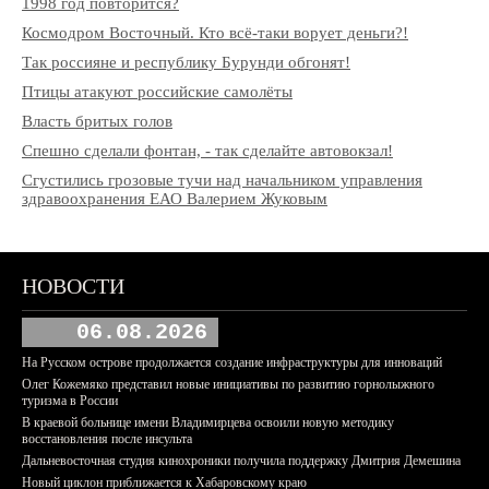
1998 год повторится?
Космодром Восточный. Кто всё-таки ворует деньги?!
Так россияне и республику Бурунди обгонят!
Птицы атакуют российские самолёты
Власть бритых голов
Спешно сделали фонтан, - так сделайте автовокзал!
Сгустились грозовые тучи над начальником управления
здравоохранения ЕАО Валерием Жуковым
НОВОСТИ
06.08.2026
На Русском острове продолжается создание инфраструктуры для инноваций
Олег Кожемяко представил новые инициативы по развитию горнолыжного
туризма в России
В краевой больнице имени Владимирцева освоили новую методику
восстановления после инсульта
Дальневосточная студия кинохроники получила поддержку Дмитрия Демешина
Новый циклон приближается к Хабаровскому краю