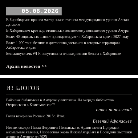
05.08.2026
В Биробиджане прошел мастер-класс стилиста международного уровня Алекса
Датского
В Хабаровском крае подготовились к возможному повышению уровня Амура
Более 40 социальных выплат проиндексируют в Хабаровском крае в 2027 году
Более 1 000 тонн бензина и дизтоплива доставили в северные территории
Хабаровского края
Бесплатную сеть Wi-Fi запустили на площади имени Ленина в Хабаровске
Архив новостей >>
ИЗ БЛОГОВ
Районная библиотека в Амурске уничтожена. На очереди библиотека
Островского в Комсомольске?!
павел попельский
Голая вечеринка Роснано 2015г. Итог.
Евгений Афанасьев
Новые находки Павла Петровича Попельского: Архив газеты Природа и
аномальные явления, Неизвестная карта НижнеАмурЛага и Последние выставки
автора в Амурске по 2025