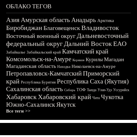
ОБЛАКО ТЕГОВ
Азия
Амурская область
Анадырь
Арктика
Биробиджан
Владивосток
Благовещенск
Дальневосточный
Восточный военный округ
федеральный округ
Дальний Восток
ЕАО
Камчатский край
Забайкалье
Забайкальский край
Комсомольск-на-Амуре
Магадан
Курилы
Корякия
Магаданская область
Николаевск-на-Амуре
Находка
Приморский
Петропавловск-Камчатский
край
Республика Саха (Якутия)
Республика Бурятия
Сахалинская область
ТОФ
Тында
Улан-Удэ
Уссурийск
Сибирь
Хабаровск
Хабаровский край
Чукотка
Чита
Южно-Сахалинск
Якутск
Все теги >>