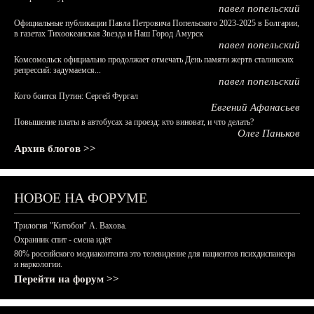
павел попельский
Официальные публикации Павла Петровича Попельского 2023-2025 в Болгарии,
в газетах Тихоокеанская Звезда и Наш Город Амурск
павел попельский
Комсомольск официально продолжает отмечать День памяти жертв сталинских
репрессий: задумаемся...
павел попельский
Кого боится Путин: Сергей Фургал
Евгений Афанасьев
Повышение платы в автобусах за проезд: кто виноват, и что делать?
Олег Паньков
Архив блогов >>
НОВОЕ НА ФОРУМЕ
Трилогия "Китобои" А. Вахова.
Охранник спит - смена идёт
80% российского медиаконтента это телевидение для пациентов психдиспансера
и наркологии.
Перейти на форум >>