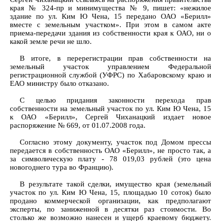
края № 324-пр и минимущества № 9, пишет: «нежилое
здание по ул. Ким Ю Чена, 15 передано ОАО «Берилл»
вместе с земельным участком». При этом в самом акте
приема-передачи здания из собственности края к ОАО, ни о
какой земле речи не шло.
В итоге, в перерегистрации прав собственности на
земельный участок управлением Федеральной
регистрационной службой (УФРС) по Хабаровскому краю и
ЕАО министру было отказано.
С целью придания законности перехода прав
собственности на земельный участок по ул. Ким Ю Чена, 15
к ОАО «Берилл», Сергей Чиханацкий издает новое
распоряжение № 669, от 01.07.2008 года.
Согласно этому документу, участок под Домом прессы
передается в собственность ОАО «Берилл», не просто так, а
за символическую плату - 78 019,03 рублей (это цена
новогоднего тура во Францию).
В результате такой сделки, имущество края (земельный
участок по ул. Ким Ю Чена, 15, площадью 10 соток) было
продано коммерческой организации, как предполагают
эксперты, по заниженной в десятки раз стоимости. Во
столько же возможно нанесен и ущерб краевому бюджету.