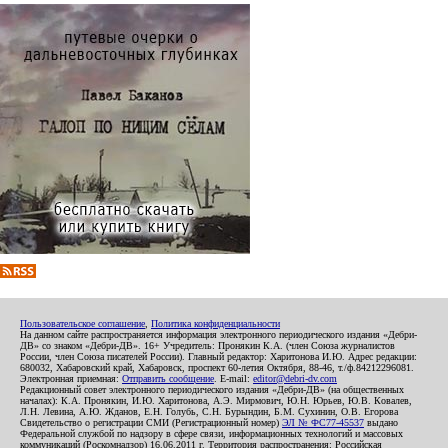
Пользовательское соглашение
,
Политика конфиденциальности
На данном сайте распространяется информация электронного периодического издания «Дебри-
ДВ» со знаком «Дебри-ДВ». 16+ Учредитель: Пронякин К.А. (член Союза журналистов
России, член Союза писателей России). Главный редактор: Харитонова И.Ю. Адрес редакции:
680032, Хабаровский край, Хабаровск, проспект 60-летия Октября, 88-46, т./ф.84212296081.
Электронная приемная:
Отправить сообщение
. E-mail:
editor@debri-dv.com
Редакционный совет электронного периодического издания «Дебри-ДВ» (на общественных
началах): К.А. Пронякин, И.Ю. Харитонова, А.Э. Мирмович, Ю.Н. Юрьев, Ю.В. Ковалев,
Л.Н. Левина, А.Ю. Жданов, Е.Н. Голубь, С.Н. Бурындин, Б.М. Сухинин, О.В. Егорова
Свидетельство о регистрации СМИ (Регистрационный номер)
ЭЛ № ФС77-45537
выдано
Федеральной службой по надзору в сфере связи, информационных технологий и массовых
коммуникаций (Роскомнадзор) 16.06.2011 г. Территория распространения: Российская