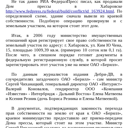
Не так давно РИА ФедералПресс писал, как продавали
Дом прессы в Хабаровске
http://www.fedpress.ru/federal/build/conflict/id_163924.html
. По
определенной схеме, здание сначала вывели из краевой
собственности. Подобную операцию провернули и с
земельным участком, на котором стоит этот дом.
Итак, в 2006 году министерство имущественных
отношений края регистрирует свое право собственности на
земельный участок по адресу: г. Хабаровск, ул. Ким Ю Чена,
15, площадью 1009,39 кв.м. (примерно 10 соток или 0,1 га).
После чего, в спешном порядке готовит документы в
федеральную регистрационную службу, в которой просит
зарегистрировать этот участок уже на некое ОАО «Берилл».
По данным журналистов издания Дебри-ДВ, в
соучредителях загадочного ОАО «Берилл» - сам министр
Сергей Чиханацкий, генеральный директор ОАО «Интурист»
Валерий Коновалов, гендиректор ООО «Компания
«Известия» - Интербридж - Дальний Восток» Елена Матвеева
и Ксения Резник (дочь Бориса Резника и Елены Матвеевой).
В документах, подтверждающих законность перехода
прав собственности на землю от края к ОАО «Берилл»,
краевое минимущество предоставило акт приема-передачи
Дома прессы, который стоит на этом участке. Министр
Сергей Чиханацкий ссылаясь на распоряжения правительства