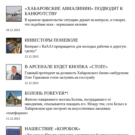
«ХАБАРОВСКИЕ АВИАЛИНИИ» ПОДВОДЯТ К
БАНКРОТСТВУ
В краевом правительстве ситуацию держат на контроле, и говорят,
что подобные иски - нормальное явление
18.12.2013
ИНВЕСТОРЫ ПОНЕВОЛЕ
Контракт с КнААЗ превращается для молодых рабочих в дорогую
сделку?
13.12.2013
В АРСЕНАЛЕ БУДЕТ КНОПКА «СТОП!»
Главный претендент на должность Хабаровского бизнес-омбудсмена
Олег Герасимов готов заступить на госслужбу
12.12.2013
БОЛОНЬ FOREVER*!
Жители станционного поселка Болонь, пострадавшего от
наводнения, отказываются покидать его. Между тем, село Бельго в
Хабаровском крае построят на искусственных насыпных
«платформах»
11.12.2013
НАШЕСТВИЕ «КОРОБОК»
«Лик города Юности затирается однотипными быстровозводимыми