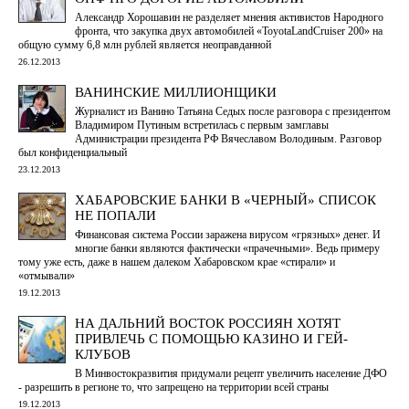
Александр Хорошавин не разделяет мнения активистов Народного
фронта, что закупка двух автомобилей «ToyotaLandCruiser 200» на
общую сумму 6,8 млн рублей является неоправданной
26.12.2013
ВАНИНСКИЕ МИЛЛИОНЩИКИ
Журналист из Ванино Татьяна Седых после разговора с президентом
Владимиром Путиным встретилась с первым замглавы
Администрации президента РФ Вячеславом Володиным. Разговор
был конфиденциальный
23.12.2013
ХАБАРОВСКИЕ БАНКИ В «ЧЕРНЫЙ» СПИСОК
НЕ ПОПАЛИ
Финансовая система России заражена вирусом «грязных» денег. И
многие банки являются фактически «прачечными». Ведь примеру
тому уже есть, даже в нашем далеком Хабаровском крае «стирали» и
«отмывали»
19.12.2013
НА ДАЛЬНИЙ ВОСТОК РОССИЯН ХОТЯТ
ПРИВЛЕЧЬ С ПОМОЩЬЮ КАЗИНО И ГЕЙ-
КЛУБОВ
В Минвостокразвития придумали рецепт увеличить население ДФО
- разрешить в регионе то, что запрещено на территории всей страны
19.12.2013