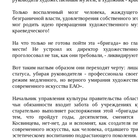
Только воспаленный мозг человека, жаждущег
безграничной власти, удовлетворения собственного эго
мог родить идею превращения художественного муз
краеведческого!
На что только не готова пойти эта «бригада» во гл
мести! Не устроил их директор художественно
проголосовал не так, как они требовали, - ликвидируют
Вот таким наглым образом они переходят черту: лиш
статуса, убирая руководителя - профессионала свое
режим медленного, но верного умирания художеств
современного искусства ЕАО».
Начальник управления культуры правительства облас
чьи обязанности входит забота об учреждениях к
старательно выполняет распоряжения этой «бригады
тем, что пройдут годы, десятилетия, сменятся 
Косвинцева, нет-нет, да и вспомнят, как создателя п
современного искусства, как человека, отдавшего тр
эстетическому воспитанию подрастающего поколения.