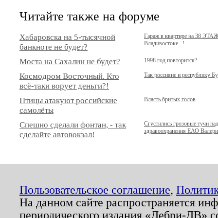
Читайте также на форуме
Хабаровска на 5-тысячной
Гараж в квартире на 38 ЭТА
Владивостоке...!
банкноте не будет?
Моста на Сахалин не будет?
1998 год повторится?
Космодром Восточный. Кто
Так россияне и республику Б
всё-таки ворует деньги?!
Птицы атакуют российские
Власть бритых голов
самолёты
Спешно сделали фонтан, - так
Сгустились грозовые тучи на
здравоохранения ЕАО Валер
сделайте автовокзал!
Пользовательское соглашение
,
Политик
На данном сайте распространяется ин
периодического издания «Дебри-ДВ» с