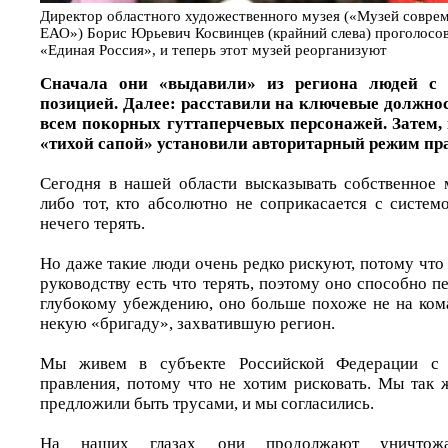
Директор областного художественного музея («Музей соврем
ЕАО») Борис Юрьевич Косвинцев (крайний слева) проголосова
«Единая Россия», и теперь этот музей реорганизуют
Сначала они «выдавили» из региона людей с 
позицией. Далее: расставили на ключевые должнос
всем покорных гуттаперчевых персонажей. Затем, 
«тихой сапой» установили авторитарный режим пр
Сегодня в нашей области высказывать собственное
либо тот, кто абсолютно не соприкасается с систем
нечего терять.
Но даже такие люди очень редко рискуют, потому чт
руководству есть что терять, поэтому оно способно п
глубокому убеждению, оно больше похоже не на кома
некую «бригаду», захватившую регион.
Мы живем в субъекте Российской Федерации с 
правления, потому что не хотим рисковать. Мы так 
предложили быть трусами, и мы согласились.
На наших глазах они продолжают уничтожат