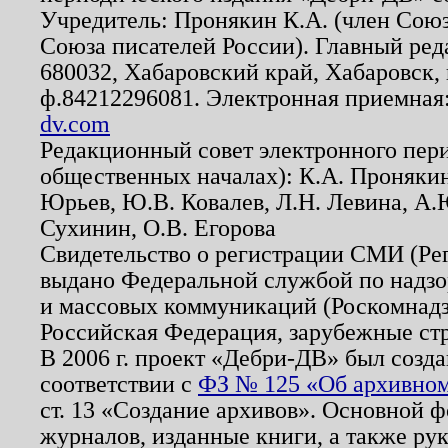
Учредитель: Пронякин К.А. (член Союз
Союза писателей России). Главный ред
680032, Хабаровский край, Хабаровск, п
ф.84212296081. Электронная приемная
dv.com
Редакционный совет электронного пер
общественных началах): К.А. Проняки
Юрьев, Ю.В. Ковалев, Л.Н. Левина, А.
Сухинин, О.В. Егорова
Свидетельство о регистрации СМИ (Р
выдано Федеральной службой по надзо
и массовых коммуникаций (Роскомнадзо
Российская Федерация, зарубежные ст
В 2006 г. проект «Дебри-ДВ» был созда
соответствии с
ФЗ № 125 «Об архивном
ст. 13 «Создание архивов». Основной ф
журналов, изданные книги, а также ру